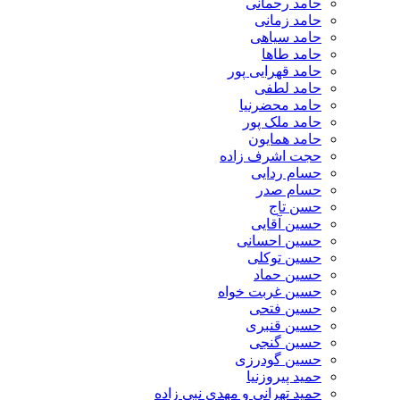
حامد رحمانی
حامد زمانی
حامد سیاهی
حامد طاها
حامد قهرایی پور
حامد لطفی
حامد محضرنیا
حامد ملک پور
حامد همایون
حجت اشرف زاده
حسام ردایی
حسام صدر
حسن تاج
حسین آقایی
حسین احسانی
حسین توکلی
حسین حماد
حسین غربت خواه
حسین فتحی
حسین قنبری
حسین گنجی
حسین گودرزی
حمید پیروزنیا
حمید تهرانی و مهدی نبی زاده