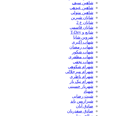
شاهین سیف
شاهین عبدهی
شاهین متولی
شایان شیرین
شایان ع 2
شایان قاسمی
شایع و T-Dey
شروین شایا
شهاب اکبری
شهاب رمضان
شهاب شکور
شهاب مظفری
شهاب نجفی
شهرام شکوهی
شهرام میرجلالی
شهرام ناظری
شهرام نیک یار
شهریار حسینی
شهیاد
شیث رضایی
شیرازیس باند
صادق آبان
صادق صفدریان
صالح رضایی