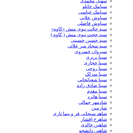
سهیل محمدی
سیامک خانلو
سیامک عباسی
سیاوش علایی
سیاوش فاضلی
سید حجّت نبوی منش «کاوه»
سید حجت نبوی منش ( کاوه )
سید حسین حسینى
سید سجاد میر علائی
سیروان خسروی
سینا پرپری
سینا حجازی
سینا روحی
سینا سرلک
سینا شعبانخانی
سینا صادق زاده
سینا مقدم
سینا هاترد
شادمهر جمالی
شارمین
شاهد سبحانی فر و نیما تاری
شاهرخ افشار
شاهین خالدی
شاهین دانشجو