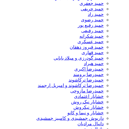
حمید جعفری
حمید حریفی
حمید راد
حمید رضوی
حمید رفیع پور
حمید رفیعی
حمید شکرانه
حمید عسکری
حمید فیروز دهقان
حمید قهاری
حمید گودرزی و میلاد بابایی
حمید هیراد
حمیدرضا اکبری
حمیدرضا برومند
حمیدرضا ترکاشوند
حمیدرضا ترکاشوند و امیریل ارجمند
حمیدرضا مازوچی
خشایار اعتمادی
خشایار نیک روش
خشایار نیکروش
خشایار و نیما و کانو
داریوش جمشیدی و کامبیز جمشیدی
دانیال مرادیان