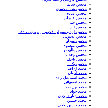
محسن سالم
محسن شاه محمدی
محسن صالحی
محسن علیزاده
محسن قمی
محسن لرد
محسن لرد و سهراب فخیمی و مهدی صادقی
محسن محبوبی
محسن مهراد
محسن موسوی
محسن والهیان
محسن وجدانی
محسن یاحقی
محسن یگانه
محمد اچ اف
محمد اخوان
محمد اسماعیل زاده
محمد اصفهانی
محمد بهرامی
محمد جواد
محمد جواد درجزی
محمد حسین
محمد حسین طیبی نیا