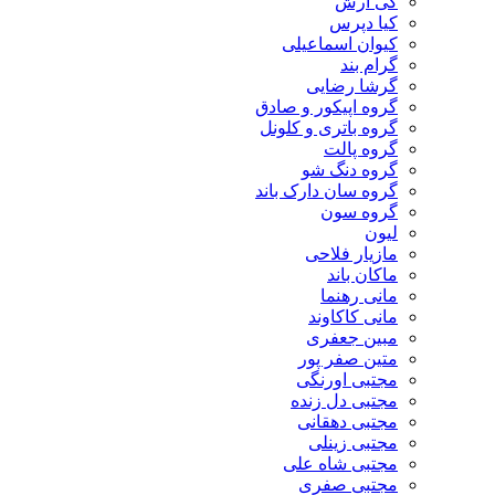
کی آرش
کیا دپرس
کیوان اسماعیلی
گرام بند
گرشا رضایی
گروه اپیکور و صادق
گروه باتری و کلونل
گروه پالت
گروه دنگ شو
گروه سان دارک باند
گروه سون
لیون
مازیار فلاحی
ماکان باند
مانی رهنما
مانی کاکاوند
مبین جعفری
متین صفر پور
مجتبی اورنگی
مجتبی دل زنده
مجتبی دهقانی
مجتبی زینلی
مجتبی شاه علی
مجتبی صفری