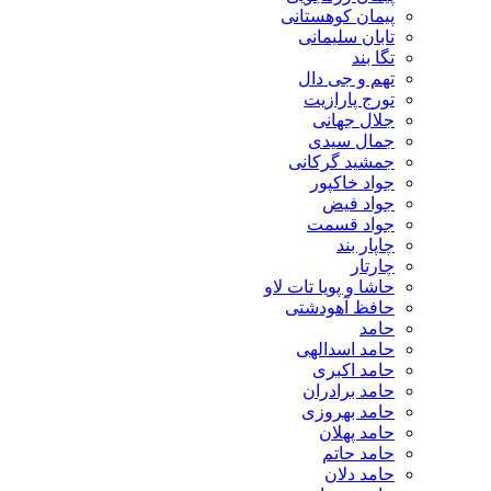
پیمان کوهستانی
تابان سلیمانی
تگا بند
تهم و جی دال
تورج پارازیت
جلال جهانی
جمال سیدی
جمشید گرکانی
جواد خاکپور
جواد فیض
جواد قسمت
چاپار بند
چارتار
حاشا و پویا تات لاو
حافظ آهودشتی
حامد
حامد اسدالهی
حامد اکبری
حامد برادران
حامد بهروزی
حامد پهلان
حامد حاتم
حامد دلان