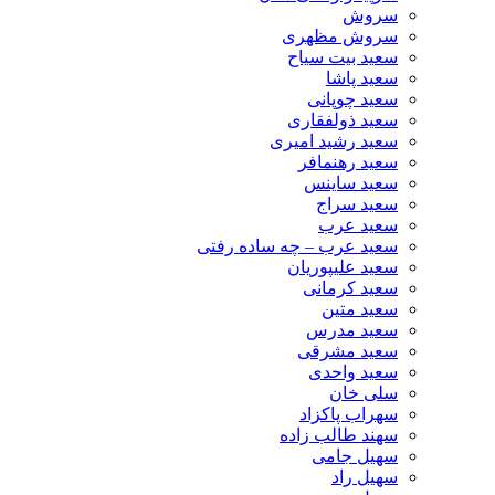
سروش
سروش مظهری
سعید بیت سیاح
سعید پاشا
سعید چوپانی
سعید ذولفقاری
سعید رشید امیری
سعید رهنمافر
سعید ساینس
سعید سراج
سعید عرب
سعید عرب – چه ساده رفتی
سعید علیپوریان
سعید کرمانی
سعید متین
سعید مدرس
سعید مشرقی
سعید واحدی
سلی خان
سهراب پاکزاد
سهند طالب زاده
سهیل جامی
سهیل راد