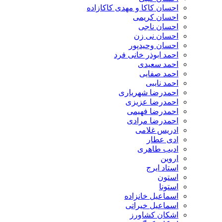
احسان کاکا و مهدی کاکازاده
احسان کریمی
احسان ناجی
احسان نی زن
احسان وحیدپور
احمد ابوذر خانی فرد
احمد سعیدی
احمد صفایی
احمد نایبی
احمدرضا شهریاری
احمدرضا عزیزی
احمدرضا فهیمی
احمدرضا مرادی
ادریس غلامی
ادی عطار
ادیب طاهری
اروین
استاد ایرج
استون
استونا
اسماعیل خانزاده
اسماعیل خیراتی
اشکان کشاورز