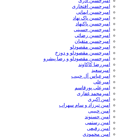
امیرحسین آذری
امیرحسین افتخاری
امیرحسین ایمانی
امیرحسین پاک نهاد
امیرحسین پاکنهاد
امیرحسین حسینی
امیرحسین رضائی
امیرحسین متقیان
امیرحسین مقصودلو
امیرحسین مقصودلو و دوزخ
امیرحسین مقصودلو و رضا پیشرو
امیررضا کاکاوند
امیرسعید
امیرعباس آل حبیب
امیرعلی
امیرعلی پورقاسم
امیرمحمد غفاری
امین اکبری
امین تیرزاد و سام سهراب
امین حبیبی
امین حسنوند
امین رستمی
امین رفیعی
امین محمودی