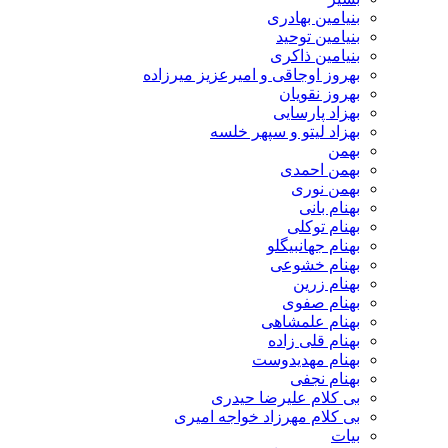
بنیامین بهادری
بنیامین توحید
بنیامین ذاکری
بهروز اوجاقی و امیرعزیز میرزاده
بهروز نقویان
بهزاد پارسایی
بهزاد لیتو و سپهر خلسه
بهمن
بهمن احمدی
بهمن نوری
بهنام بانی
بهنام توکلی
بهنام جهانبیگلو
بهنام خشوعی
بهنام زرین
بهنام صفوی
بهنام علمشاهی
بهنام قلی زاده
بهنام مهدیدوست
بهنام نجفی
بی کلام علیرضا حیدری
بی کلام مهرزاد خواجه امیری
بیات