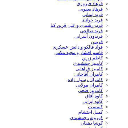
فرهاد فیروزی
فرهاد یعقوبی
فرید ایمانی
فرید جوادی
فرید رشیدی و علی فرین کیا
فرید صالحی
فریدون آسرایی
فریمن
فواد فالکو و دانش عسکری
قاسم افشار و مجید مکس
کاظم زرین
کامبیز جمشیدی
کامبیز فراهانی
کامران آقاخانی
کامران رسول زاده
کامران مولایی
کامروز فتحی
کاوه آفاق
کاوه ایرانی
کلمست
کمیل احتشام
کوروش جمشیدی
کوشا دهقان