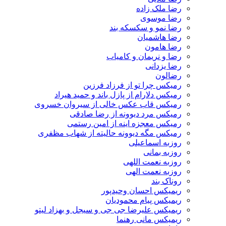
رضا ملک زاده
رضا موسوی
رضا نمو و سکسکه بند
رضا هاشمیان
رضا هامون
رضا و نریمان و کامیاب
رضا یزدانی
رضالون
رمیکس چرا تو از فرزاد فرزین
رمیکس دلارام از پازل باند و حمید هیراد
رمیکس قاب عکس خالی از سیروان خسروی
رمیکس مرد دیوونه از رضا صادقی
رمیکس معجزه اینه از امین رستمی
رمیکس مگه دیوونه حالیته از شهاب مظفری
روزبه اسماعیلی
روزبه بمانی
روزبه نعمت اللهی
روزبه نعمت الهی
روناک بند
ریمیکس احسان وحیدپور
ریمیکس پیام محمودیان
ریمیکس علیرضا جی جی و سیجل و بهزاد لیتو
ریمیکس مانی رهنما