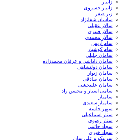
زانیار
زانیار خسروی
زیر صفر
ساسان شفانژاد
سالار عقیلی
سالار قنبری
سالار محمدی
سام آریس
سام کوشیار
سامان جلیلی
سامان داداشی و عرفان محمدزاده
سامان دولتشاهی
سامان زیوار
سامان صادقی
سامان علیبخشی
سامی استار و محسن راد
سامیار
سامیار سعیدی
سپهر خلسه
ستار اسماعیلی
ستار رضوی
سجاد حاتمی
سجاد خیری
سرپیکو و علی سان