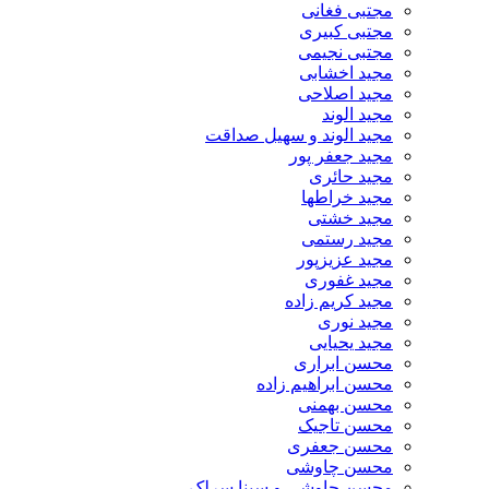
مجتبی فغانی
مجتبی کبیری
مجتبی نجیمی
مجید اخشابی
مجید اصلاحی
مجید الوند‎
مجید الوند و سهیل صداقت
مجید جعفر پور
مجید حائری
مجید خراطها
مجید خشتی
مجید رستمی
مجید عزیزپور
مجید غفوری
مجید کریم زاده
مجید نوری
مجید یحیایی
محسن ابراری
محسن ابراهیم زاده
محسن بهمنی
محسن تاجیک
محسن جعفری
محسن چاوشی
محسن چاوشی و سینا سرلک