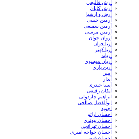
آرش قالیچی
آرش کایان
​آرض و ارشیا
آرمین حبیبی
آرمین سمیعی
آرمین مرسی
آروان جوان
آریا جوان
آریا کهتر
آریابد
آریان موسوی
آرین یاری
آمین
آیدار
آیسا حیدری
آیکان رفیعی
ابراهیم چاردولی
ابوالفضل صالحی
اجوید
احسان اراتو
احسان پیوندی
احسان تهرانچی
احسان خواجه امیری
احسان غیبی