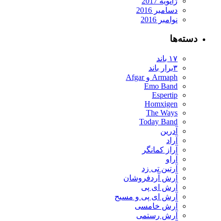
ژانویه 2017
دسامبر 2016
نوامبر 2016
دسته‌ها
۱۷ باند
۳برار باند
Armaph و Afgar
Emo Band
Espertip
Homxigen
The Ways
Today Band
آدرین
آراد
آراز کمانگر
آراو
آرتین تی زد
آرش آردفروشان
آرش ای پی
آرش ای پی و مسیح
آرش خامسی
آرش رستمی