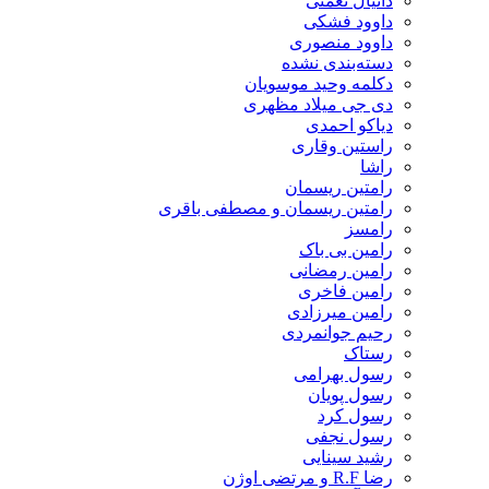
دانیال نعمتی
داوود فشکی
داوود منصوری
دسته‌بندی نشده
دکلمه وحید موسویان
دی جی میلاد مظهری
دیاکو احمدی
راستین وقاری
راشا
رامتین ریسمان
رامتین ریسمان و مصطفی باقری
رامسز
رامین بی باک
رامین رمضانی
رامین فاخری
رامین میرزادی
رحیم جوانمردی
رستاک
رسول بهرامی
رسول پویان
رسول کرد
رسول نجفی
رشید سینایی
رضا R.F و مرتضی اوژن