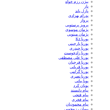
بیژن رزم خواه
پاز
پازل باند
پدرام بهزادی
پرواز
پرویز پرستویی
پژمان موسوی
پژمان مینویی
پوریا Kz
پوریا بارجینی
پوریا حیدری
پوریا زادخوست
پوریا علی مصطفی
پوریا فرجیان
پوریا قربانی
پوریا گرامی
پوریا نصری
پویا بیاتی
پویان کرد
پیام دلپسند
پیام فتحی
پیام فخری
پیام محمودیان
پیمان رزمجویی