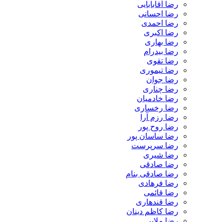
رضا آقابابایی
رضا احسانی
رضا احمدی
رضا اکبری
رضا بهاری
رضا بیدرام
رضا تقوی
رضا تیموری
رضا جوان
رضا چناری
رضا خادمیان
رضا رخساری
رضا رزم آرا
رضا روح پور
رضا ساسان پور
رضا سرپرست
رضا شیری
رضا صادقی
رضا صادقی بنام
رضا فرهادی
رضا قائمی
رضا قندهاری
رضا کاظم دینان
رضا ملایی