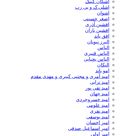
اشکان کینگ
اشلی.ک و بی رپ
اشوان
اصغر حسینی
افشین آذری
افشین باران
افق باند
البرز نبویان
الیاس
الیاس قنبرى
الیاس یحیایی
الیکان
امو باند
امید آمری و مجتبی کبیری و مهدى مقدم
امید ترابی
امید تقی پور
امید جهان
امید خسروجردی
امید علومی
امید نفری
امید یوسفی
امیر احسان
امیر اسماعیل صدفی
امیر اولی