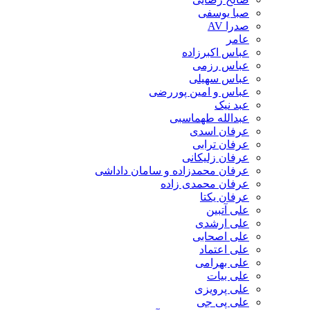
صبا یوسفی
صدرا AV
عامر
عباس اکبرزاده
عباس رزمی
عباس سهیلی
عباس و امین پوررضی
عبد نیک
عبدالله طهماسبی‎
عرفان اسدی
عرفان ترابی
عرفان زلیکانی
عرفان محمدزاده و سامان داداشی
عرفان محمدی زاده
عرفان یکتا
علی آتبین
علی ارشدی
علی اصحابی
علی اعتماد
علی بهرامی
علی بیات
علی پرویزی
علی پی جی