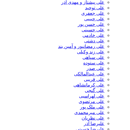
علی پیشتاز و مهدی آذر
علی توحید
علی جعفری
علی حبیبی
علی حسن پور
علی حسینی
علی خادمی
علی دشتی
علی رمضانپور و آمین بند
علی زند وکیلی
علی سپاهی
علی ستوده
علی صدر
علی عبدالمالکی
علی قریبی
علی کرمانشاهی
علی گنجی
علی لهراسبی
علی مرتضوی
علی ملک پور
علی میرمحمدی
علی نظریان
علیرضا آذر
علیرضا حسینی