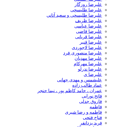
علیرضا روزگار
علیرضا طلیسچی
علیرضا طلیسچی و سعید آتانی
علیرضا ظریف
علیرضا عباسی
علیرضا قاضی
علیرضا قربانی
علیرضا قنبر
علیرضا لاجوردی
علیرضا منصوری فرد
علیرضا مهدیان
علیرضا مهرکام
علیرضا ندرلو
علیرضا ی
علیشمس و مهدی جهانی
عماد طالب زاده
عمران ، حامد کاظم پور ، نیما حنجر
فاتح نورایی
فاروق جدلی
فاطمه
فاطمه و رضا شیری
فتاح فتحی
فربد یزدانفر