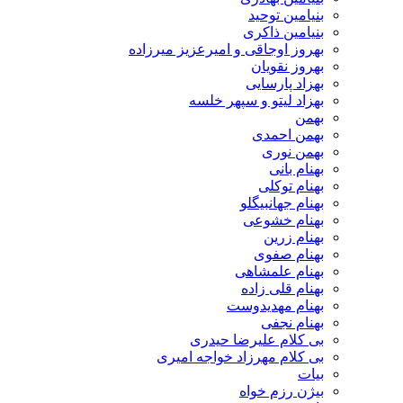
بنیامین توحید
بنیامین ذاکری
بهروز اوجاقی و امیرعزیز میرزاده
بهروز نقویان
بهزاد پارسایی
بهزاد لیتو و سپهر خلسه
بهمن
بهمن احمدی
بهمن نوری
بهنام بانی
بهنام توکلی
بهنام جهانبیگلو
بهنام خشوعی
بهنام زرین
بهنام صفوی
بهنام علمشاهی
بهنام قلی زاده
بهنام مهدیدوست
بهنام نجفی
بی کلام علیرضا حیدری
بی کلام مهرزاد خواجه امیری
بیات
بیژن رزم خواه