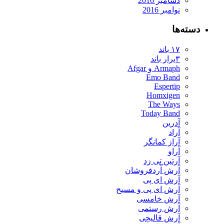
دسامبر 2016
نوامبر 2016
دسته‌ها
۱۷ باند
۳برار باند
Armaph و Afgar
Emo Band
Espertip
Homxigen
The Ways
Today Band
آدرین
آراد
آراز کمانگر
آراو
آرتین تی زد
آرش آردفروشان
آرش ای پی
آرش ای پی و مسیح
آرش خامسی
آرش رستمی
آرش قالیچی