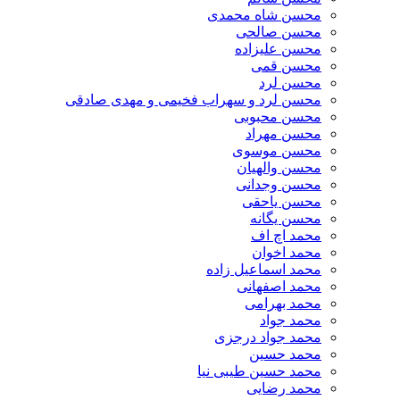
محسن شاه محمدی
محسن صالحی
محسن علیزاده
محسن قمی
محسن لرد
محسن لرد و سهراب فخیمی و مهدی صادقی
محسن محبوبی
محسن مهراد
محسن موسوی
محسن والهیان
محسن وجدانی
محسن یاحقی
محسن یگانه
محمد اچ اف
محمد اخوان
محمد اسماعیل زاده
محمد اصفهانی
محمد بهرامی
محمد جواد
محمد جواد درجزی
محمد حسین
محمد حسین طیبی نیا
محمد رضایی