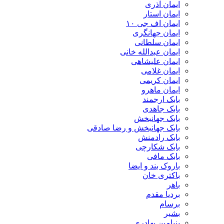
ایمان آذری
ایمان استار
ایمان اف جی ۱۰
ایمان جهانگری
ایمان سلطانی
ایمان عبدالله خانی
ایمان علیشاهی
ایمان غلامی
ایمان کریمی
ایمان ماهرو
بابک ارجمند
بابک جاهدی
بابک جهانبخش
بابک جهانبخش و رضا صادقی
بابک رادمنش
بابک شکارچی
بابک مافی
باروک بند و ایضا
باکتری خان
باهر
بردیا مقدم
برسام
بشیر
بنیامین بهادری