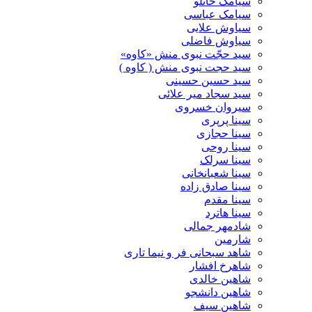
سیامک خانلو
سیامک عباسی
سیاوش علایی
سیاوش فاضلی
سید حجّت نبوی منش «کاوه»
سید حجت نبوی منش ( کاوه )
سید حسین حسینى
سید سجاد میر علائی
سیروان خسروی
سینا پرپری
سینا حجازی
سینا روحی
سینا سرلک
سینا شعبانخانی
سینا صادق زاده
سینا مقدم
سینا هاترد
شادمهر جمالی
شارمین
شاهد سبحانی فر و نیما تاری
شاهرخ افشار
شاهین خالدی
شاهین دانشجو
شاهین سیف