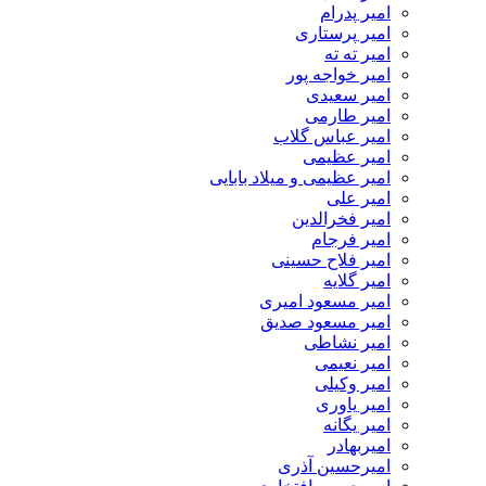
امیر پدرام
امیر پرستاری
امیر ته ته
امیر خواجه پور
امیر سعیدی
امیر طارمی
امیر عباس گلاب
امیر عظیمی
امیر عظیمی و میلاد بابایی
امیر علی
امیر فخرالدین
امیر فرجام
امیر فلاح حسینی
امیر گلایه
امیر مسعود امیری
امیر مسعود صدیق
امیر نشاطی
امیر نعیمی
امیر وکیلی
امیر یاوری
امیر یگانه
امیربهادر
امیرحسین آذری