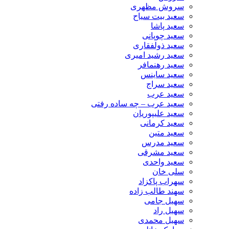
سروش مظهری
سعید بیت سیاح
سعید پاشا
سعید چوپانی
سعید ذولفقاری
سعید رشید امیری
سعید رهنمافر
سعید ساینس
سعید سراج
سعید عرب
سعید عرب – چه ساده رفتی
سعید علیپوریان
سعید کرمانی
سعید متین
سعید مدرس
سعید مشرقی
سعید واحدی
سلی خان
سهراب پاکزاد
سهند طالب زاده
سهیل جامی
سهیل راد
سهیل محمدی