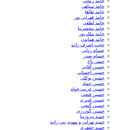
حامد زمانی
حامد سیاهی
حامد طاها
حامد قهرایی پور
حامد لطفی
حامد محضرنیا
حامد ملک پور
حامد همایون
حجت اشرف زاده
حسام ردایی
حسام صدر
حسن تاج
حسین آقایی
حسین احسانی
حسین توکلی
حسین حماد
حسین غربت خواه
حسین فتحی
حسین قنبری
حسین گنجی
حسین گودرزی
حمید پیروزنیا
حمید تهرانی و مهدی نبی زاده
حمید جعفری