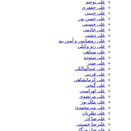
علی توحید
علی جعفری
علی حبیبی
علی حسن پور
علی حسینی
علی خادمی
علی دشتی
علی رمضانپور و آمین بند
علی زند وکیلی
علی سپاهی
علی ستوده
علی صدر
علی عبدالمالکی
علی قریبی
علی کرمانشاهی
علی گنجی
علی لهراسبی
علی مرتضوی
علی ملک پور
علی میرمحمدی
علی نظریان
علیرضا آذر
علیرضا حسینی
علیرضا روزگار