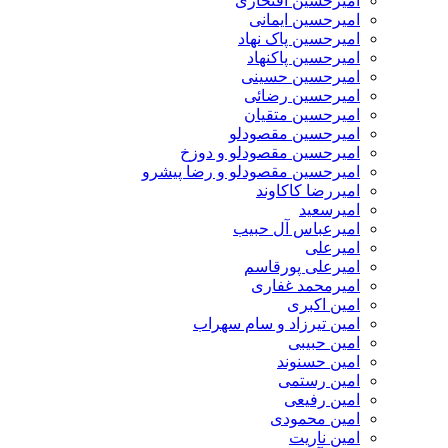
امیرحسین افتخاری
امیرحسین ایمانی
امیرحسین پاک نهاد
امیرحسین پاکنهاد
امیرحسین حسینی
امیرحسین رضائی
امیرحسین متقیان
امیرحسین مقصودلو
امیرحسین مقصودلو و دوزخ
امیرحسین مقصودلو و رضا پیشرو
امیررضا کاکاوند
امیرسعید
امیرعباس آل حبیب
امیرعلی
امیرعلی پورقاسم
امیرمحمد غفاری
امین اکبری
امین تیرزاد و سام سهراب
امین حبیبی
امین حسنوند
امین رستمی
امین رفیعی
امین محمودی
امین ناریت