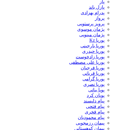
پاز
پازل باند
پدرام بهزادی
پرواز
پرویز پرستویی
پژمان موسوی
پژمان مینویی
پوریا Kz
پوریا بارجینی
پوریا حیدری
پوریا زادخوست
پوریا علی مصطفی
پوریا فرجیان
پوریا قربانی
پوریا گرامی
پوریا نصری
پویا بیاتی
پویان کرد
پیام دلپسند
پیام فتحی
پیام فخری
پیام محمودیان
پیمان رزمجویی
پیمان کوهستانی