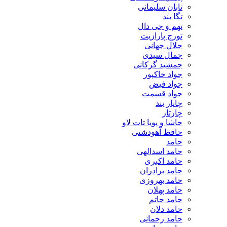
تابان سلیمانی
تگا بند
تهم و جی دال
تورج پارازیت
جلال جهانی
جمال سیدی
جمشید گرکانی
جواد خاکپور
جواد فیض
جواد قسمت
چاپار بند
چارتار
حاشا و پویا تات لاو
حافظ آهودشتی
حامد
حامد اسدالهی
حامد اکبری
حامد برادران
حامد بهروزی
حامد پهلان
حامد حاتم
حامد دلان
حامد رحمانی