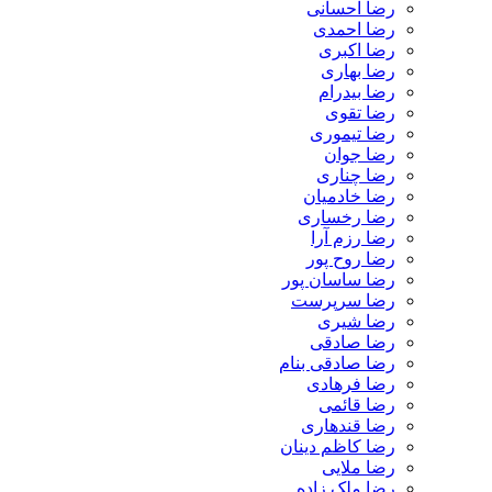
رضا احسانی
رضا احمدی
رضا اکبری
رضا بهاری
رضا بیدرام
رضا تقوی
رضا تیموری
رضا جوان
رضا چناری
رضا خادمیان
رضا رخساری
رضا رزم آرا
رضا روح پور
رضا ساسان پور
رضا سرپرست
رضا شیری
رضا صادقی
رضا صادقی بنام
رضا فرهادی
رضا قائمی
رضا قندهاری
رضا کاظم دینان
رضا ملایی
رضا ملک زاده