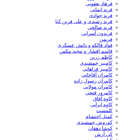
فرهاد یعقوبی
فرید ایمانی
فرید جوادی
فرید رشیدی و علی فرین کیا
فرید صالحی
فریدون آسرایی
فریمن
فواد فالکو و دانش عسکری
قاسم افشار و مجید مکس
کاظم زرین
کامبیز جمشیدی
کامبیز فراهانی
کامران آقاخانی
کامران رسول زاده
کامران مولایی
کامروز فتحی
کاوه آفاق
کاوه ایرانی
کلمست
کمیل احتشام
کوروش جمشیدی
کوشا دهقان
کی آرش