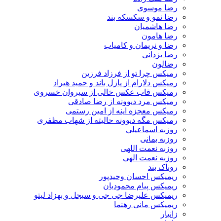
رضا موسوی
رضا نمو و سکسکه بند
رضا هاشمیان
رضا هامون
رضا و نریمان و کامیاب
رضا یزدانی
رضالون
رمیکس چرا تو از فرزاد فرزین
رمیکس دلارام از پازل باند و حمید هیراد
رمیکس قاب عکس خالی از سیروان خسروی
رمیکس مرد دیوونه از رضا صادقی
رمیکس معجزه اینه از امین رستمی
رمیکس مگه دیوونه حالیته از شهاب مظفری
روزبه اسماعیلی
روزبه بمانی
روزبه نعمت اللهی
روزبه نعمت الهی
روناک بند
ریمیکس احسان وحیدپور
ریمیکس پیام محمودیان
ریمیکس علیرضا جی جی و سیجل و بهزاد لیتو
ریمیکس مانی رهنما
زانیار