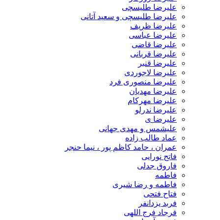
علیرضا طلیسچی
علیرضا طلیسچی و سعید آتانی
علیرضا ظریف
علیرضا عباسی
علیرضا قاضی
علیرضا قربانی
علیرضا قنبر
علیرضا لاجوردی
علیرضا منصوری فرد
علیرضا مهدیان
علیرضا مهرکام
علیرضا ندرلو
علیرضا ی
علیشمس و مهدی جهانی
عماد طالب زاده
عمران ، حامد کاظم پور ، نیما حنجر
فاتح نورایی
فاروق جدلی
فاطمه
فاطمه و رضا شیری
فتاح فتحی
فربد یزدانفر
فرجاد فرج اللهی