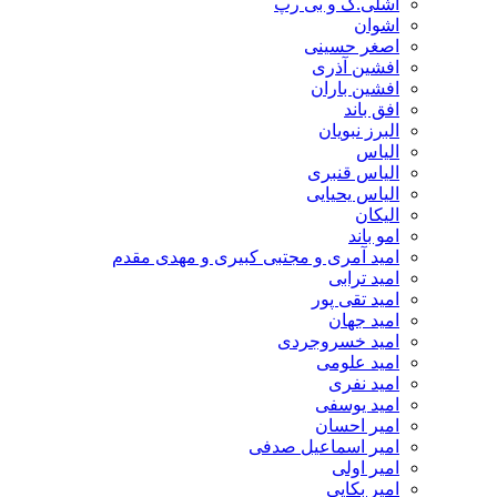
اشلی.ک و بی رپ
اشوان
اصغر حسینی
افشین آذری
افشین باران
افق باند
البرز نبویان
الیاس
الیاس قنبرى
الیاس یحیایی
الیکان
امو باند
امید آمری و مجتبی کبیری و مهدى مقدم
امید ترابی
امید تقی پور
امید جهان
امید خسروجردی
امید علومی
امید نفری
امید یوسفی
امیر احسان
امیر اسماعیل صدفی
امیر اولی
امیر بکایی