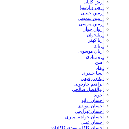
آرش کایان
​آرض و ارشیا
آرمین حبیبی
آرمین سمیعی
آرمین مرسی
آروان جوان
آریا جوان
آریا کهتر
آریابد
آریان موسوی
آرین یاری
آمین
آیدار
آیسا حیدری
آیکان رفیعی
ابراهیم چاردولی
ابوالفضل صالحی
اجوید
احسان اراتو
احسان پیوندی
احسان تهرانچی
احسان خواجه امیری
احسان غیبی
احسان کاکا و مهدی کاکازاده