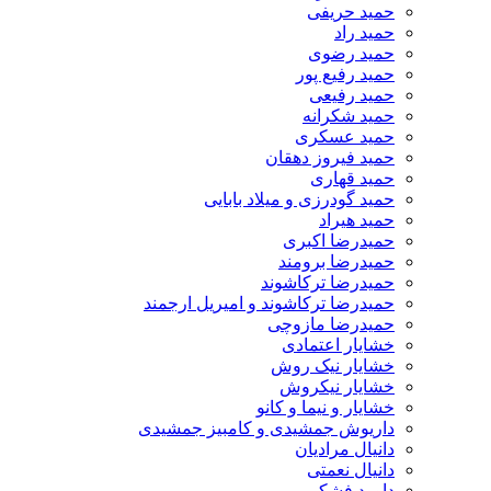
حمید حریفی
حمید راد
حمید رضوی
حمید رفیع پور
حمید رفیعی
حمید شکرانه
حمید عسکری
حمید فیروز دهقان
حمید قهاری
حمید گودرزی و میلاد بابایی
حمید هیراد
حمیدرضا اکبری
حمیدرضا برومند
حمیدرضا ترکاشوند
حمیدرضا ترکاشوند و امیریل ارجمند
حمیدرضا مازوچی
خشایار اعتمادی
خشایار نیک روش
خشایار نیکروش
خشایار و نیما و کانو
داریوش جمشیدی و کامبیز جمشیدی
دانیال مرادیان
دانیال نعمتی
داوود فشکی