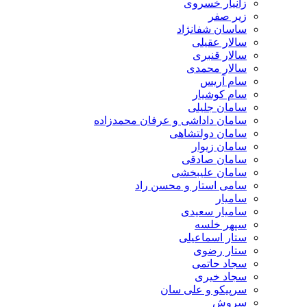
زانیار خسروی
زیر صفر
ساسان شفانژاد
سالار عقیلی
سالار قنبری
سالار محمدی
سام آریس
سام کوشیار
سامان جلیلی
سامان داداشی و عرفان محمدزاده
سامان دولتشاهی
سامان زیوار
سامان صادقی
سامان علیبخشی
سامی استار و محسن راد
سامیار
سامیار سعیدی
سپهر خلسه
ستار اسماعیلی
ستار رضوی
سجاد حاتمی
سجاد خیری
سرپیکو و علی سان
سروش