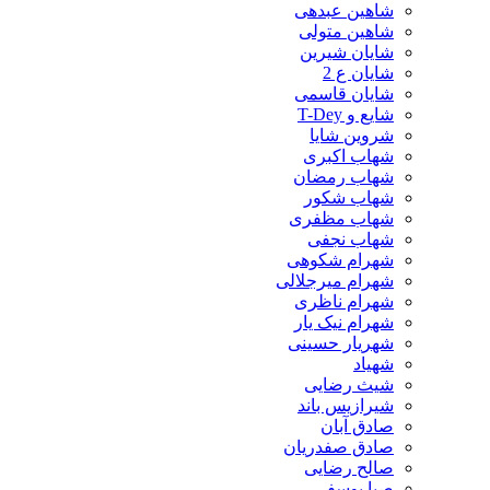
شاهین عبدهی
شاهین متولی
شایان شیرین
شایان ع 2
شایان قاسمی
شایع و T-Dey
شروین شایا
شهاب اکبری
شهاب رمضان
شهاب شکور
شهاب مظفری
شهاب نجفی
شهرام شکوهی
شهرام میرجلالی
شهرام ناظری
شهرام نیک یار
شهریار حسینی
شهیاد
شیث رضایی
شیرازیس باند
صادق آبان
صادق صفدریان
صالح رضایی
صبا یوسفی