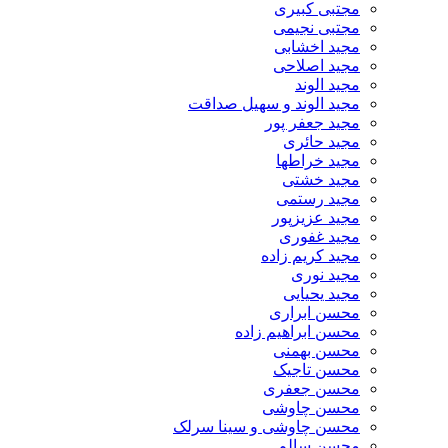
مجتبی کبیری
مجتبی نجیمی
مجید اخشابی
مجید اصلاحی
مجید الوند‎
مجید الوند و سهیل صداقت
مجید جعفر پور
مجید حائری
مجید خراطها
مجید خشتی
مجید رستمی
مجید عزیزپور
مجید غفوری
مجید کریم زاده
مجید نوری
مجید یحیایی
محسن ابراری
محسن ابراهیم زاده
محسن بهمنی
محسن تاجیک
محسن جعفری
محسن چاوشی
محسن چاوشی و سینا سرلک
محسن سالم