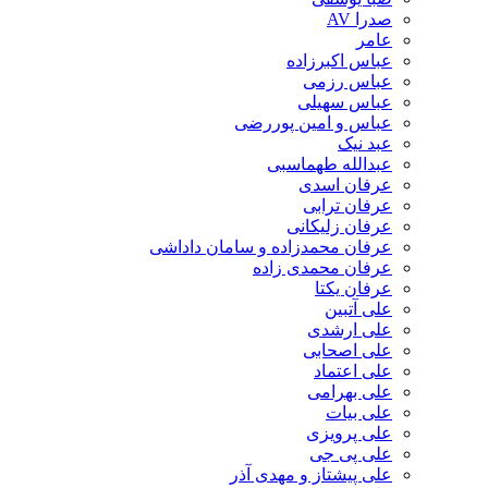
صدرا AV
عامر
عباس اکبرزاده
عباس رزمی
عباس سهیلی
عباس و امین پوررضی
عبد نیک
عبدالله طهماسبی‎
عرفان اسدی
عرفان ترابی
عرفان زلیکانی
عرفان محمدزاده و سامان داداشی
عرفان محمدی زاده
عرفان یکتا
علی آتبین
علی ارشدی
علی اصحابی
علی اعتماد
علی بهرامی
علی بیات
علی پرویزی
علی پی جی
علی پیشتاز و مهدی آذر