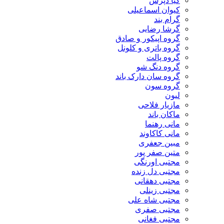
کیا دپرس
کیوان اسماعیلی
گرام بند
گرشا رضایی
گروه اپیکور و صادق
گروه باتری و کلونل
گروه پالت
گروه دنگ شو
گروه سان دارک باند
گروه سون
لیون
مازیار فلاحی
ماکان باند
مانی رهنما
مانی کاکاوند
مبین جعفری
متین صفر پور
مجتبی اورنگی
مجتبی دل زنده
مجتبی دهقانی
مجتبی زینلی
مجتبی شاه علی
مجتبی صفری
مجتبی فغانی