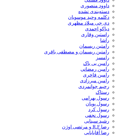
داوود منصوری
دسته‌بندی نشده
دکلمه وحید موسویان
دی جی میلاد مظهری
دیاکو احمدی
راستین وقاری
راشا
رامتین ریسمان
رامتین ریسمان و مصطفی باقری
رامسز
رامین بی باک
رامین رمضانی
رامین فاخری
رامین میرزادی
رحیم جوانمردی
رستاک
رسول بهرامی
رسول پویان
رسول کرد
رسول نجفی
رشید سینایی
رضا R.F و مرتضی اوژن
رضا آقابابایی