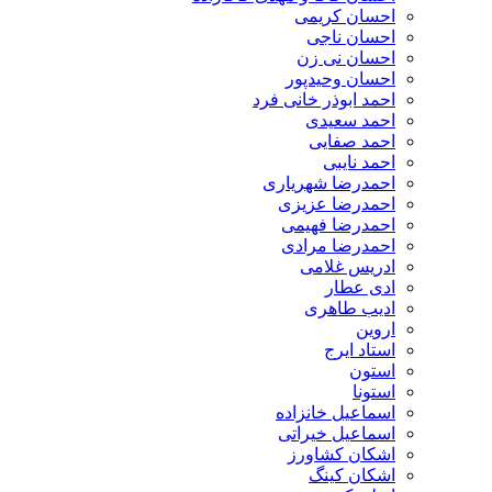
احسان کریمی
احسان ناجی
احسان نی زن
احسان وحیدپور
احمد ابوذر خانی فرد
احمد سعیدی
احمد صفایی
احمد نایبی
احمدرضا شهریاری
احمدرضا عزیزی
احمدرضا فهیمی
احمدرضا مرادی
ادریس غلامی
ادی عطار
ادیب طاهری
اروین
استاد ایرج
استون
استونا
اسماعیل خانزاده
اسماعیل خیراتی
اشکان کشاورز
اشکان کینگ