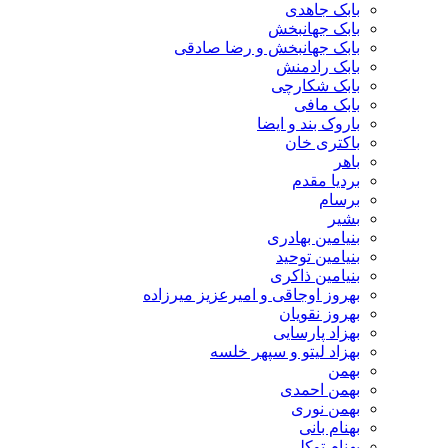
بابک جاهدی
بابک جهانبخش
بابک جهانبخش و رضا صادقی
بابک رادمنش
بابک شکارچی
بابک مافی
باروک بند و ایضا
باکتری خان
باهر
بردیا مقدم
برسام
بشیر
بنیامین بهادری
بنیامین توحید
بنیامین ذاکری
بهروز اوجاقی و امیرعزیز میرزاده
بهروز نقویان
بهزاد پارسایی
بهزاد لیتو و سپهر خلسه
بهمن
بهمن احمدی
بهمن نوری
بهنام بانی
بهنام توکلی