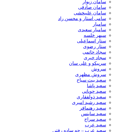
سامان زیوار
سامان صادقی
سامان علیبخشی
سامی استار و محسن راد
سامیار
سامیار سعیدی
سپهر خلسه
ستار اسماعیلی
ستار رضوی
سجاد حاتمی
سجاد خیری
سرپیکو و علی سان
سروش
سروش مظهری
سعید بیت سیاح
سعید پاشا
سعید چوپانی
سعید ذولفقاری
سعید رشید امیری
سعید رهنمافر
سعید ساینس
سعید سراج
سعید عرب
سعید عرب – چه ساده رفتی