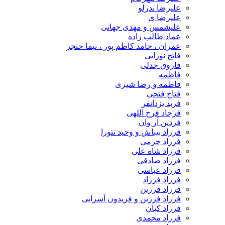
علیرضا ندرلو
علیرضا ی
علیشمس و مهدی جهانی
عماد طالب زاده
عمران ، حامد کاظم پور ، نیما حنجر
فاتح نورایی
فاروق جدلی
فاطمه
فاطمه و رضا شیری
فتاح فتحی
فربد یزدانفر
فرجاد فرج اللهی
فردین آر وان
فرزاد بیباش و وحید تتورا
فرزاد خرمی
فرزاد شاه علی
فرزاد صادقی
فرزاد عباسی
فرزاد فرزاد
فرزاد فرزین
فرزاد فرزین و فریدون آسرایی
فرزاد کیان
فرزاد محمدی