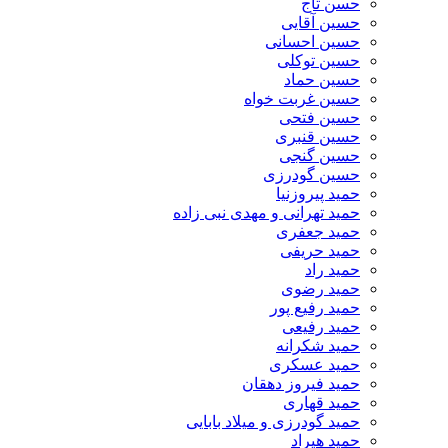
حسن تاج
حسین آقایی
حسین احسانی
حسین توکلی
حسین حماد
حسین غربت خواه
حسین فتحی
حسین قنبری
حسین گنجی
حسین گودرزی
حمید پیروزنیا
حمید تهرانی و مهدی نبی زاده
حمید جعفری
حمید حریفی
حمید راد
حمید رضوی
حمید رفیع پور
حمید رفیعی
حمید شکرانه
حمید عسکری
حمید فیروز دهقان
حمید قهاری
حمید گودرزی و میلاد بابایی
حمید هیراد