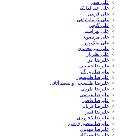
علی صدر
علی عبدالمالکی
علی قریبی
علی کرمانشاهی
علی گنجی
علی لهراسبی
علی مرتضوی
علی ملک پور
علی میرمحمدی
علی نظریان
علیرضا آذر
علیرضا حسینی
علیرضا روزگار
علیرضا طلیسچی
علیرضا طلیسچی و سعید آتانی
علیرضا ظریف
علیرضا عباسی
علیرضا قاضی
علیرضا قربانی
علیرضا قنبر
علیرضا لاجوردی
علیرضا منصوری فرد
علیرضا مهدیان
علیرضا مهرکام