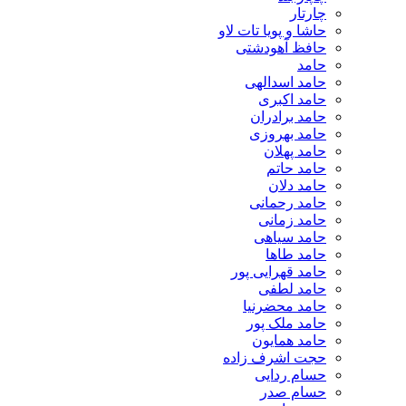
چارتار
حاشا و پویا تات لاو
حافظ آهودشتی
حامد
حامد اسدالهی
حامد اکبری
حامد برادران
حامد بهروزی
حامد پهلان
حامد حاتم
حامد دلان
حامد رحمانی
حامد زمانی
حامد سیاهی
حامد طاها
حامد قهرایی پور
حامد لطفی
حامد محضرنیا
حامد ملک پور
حامد همایون
حجت اشرف زاده
حسام ردایی
حسام صدر