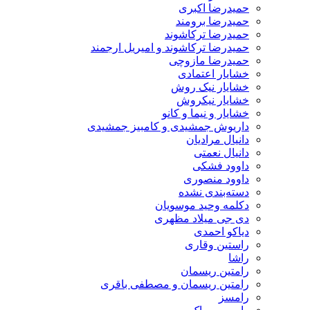
حمیدرضا اکبری
حمیدرضا برومند
حمیدرضا ترکاشوند
حمیدرضا ترکاشوند و امیریل ارجمند
حمیدرضا مازوچی
خشایار اعتمادی
خشایار نیک روش
خشایار نیکروش
خشایار و نیما و کانو
داریوش جمشیدی و کامبیز جمشیدی
دانیال مرادیان
دانیال نعمتی
داوود فشکی
داوود منصوری
دسته‌بندی نشده
دکلمه وحید موسویان
دی جی میلاد مظهری
دیاکو احمدی
راستین وقاری
راشا
رامتین ریسمان
رامتین ریسمان و مصطفی باقری
رامسز