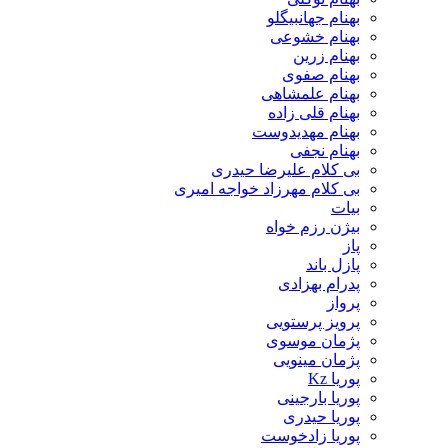
بهنام جهانبیگلو
بهنام خشوعی
بهنام زرین
بهنام صفوی
بهنام علمشاهی
بهنام قلی زاده
بهنام مهدیدوست
بهنام نجفی
بی کلام علیرضا حیدری
بی کلام مهرزاد خواجه امیری
بیات
بیژن رزم خواه
پاز
پازل باند
پدرام بهزادی
پرواز
پرویز پرستویی
پژمان موسوی
پژمان مینویی
پوریا Kz
پوریا بارجینی
پوریا حیدری
پوریا زادخوست