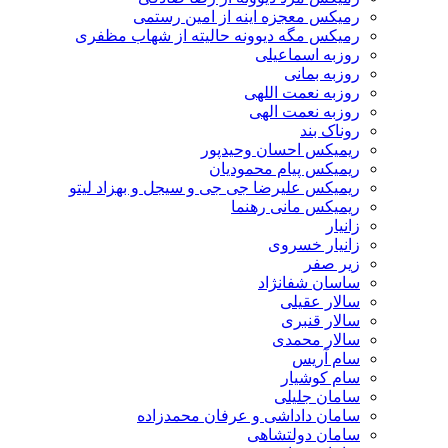
رمیکس معجزه اینه از امین رستمی
رمیکس مگه دیوونه حالیته از شهاب مظفری
روزبه اسماعیلی
روزبه بمانی
روزبه نعمت اللهی
روزبه نعمت الهی
روناک بند
ریمیکس احسان وحیدپور
ریمیکس پیام محمودیان
ریمیکس علیرضا جی جی و سیجل و بهزاد لیتو
ریمیکس مانی رهنما
زانیار
زانیار خسروی
زیر صفر
ساسان شفانژاد
سالار عقیلی
سالار قنبری
سالار محمدی
سام آریس
سام کوشیار
سامان جلیلی
سامان داداشی و عرفان محمدزاده
سامان دولتشاهی