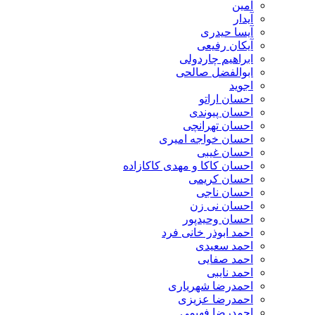
آمین
آیدار
آیسا حیدری
آیکان رفیعی
ابراهیم چاردولی
ابوالفضل صالحی
اجوید
احسان اراتو
احسان پیوندی
احسان تهرانچی
احسان خواجه امیری
احسان غیبی
احسان کاکا و مهدی کاکازاده
احسان کریمی
احسان ناجی
احسان نی زن
احسان وحیدپور
احمد ابوذر خانی فرد
احمد سعیدی
احمد صفایی
احمد نایبی
احمدرضا شهریاری
احمدرضا عزیزی
احمدرضا فهیمی