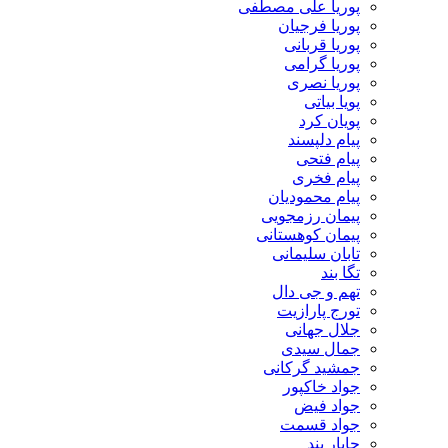
پوریا علی مصطفی
پوریا فرجیان
پوریا قربانی
پوریا گرامی
پوریا نصری
پویا بیاتی
پویان کرد
پیام دلپسند
پیام فتحی
پیام فخری
پیام محمودیان
پیمان رزمجویی
پیمان کوهستانی
تابان سلیمانی
تگا بند
تهم و جی دال
تورج پارازیت
جلال جهانی
جمال سیدی
جمشید گرکانی
جواد خاکپور
جواد فیض
جواد قسمت
چاپار بند