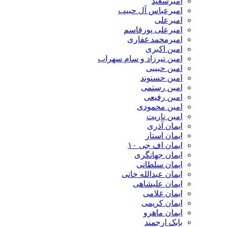
امیرسعید
امیرعباس آل حبیب
امیرعلی
امیرعلی پورقاسم
امیرمحمد غفاری
امین اکبری
امین تیرزاد و سام سهراب
امین حبیبی
امین حسنوند
امین رستمی
امین رفیعی
امین محمودی
امین ناریت
ایمان آذری
ایمان استار
ایمان اف جی ۱۰
ایمان جهانگری
ایمان سلطانی
ایمان عبدالله خانی
ایمان علیشاهی
ایمان غلامی
ایمان کریمی
ایمان ماهرو
بابک ارجمند