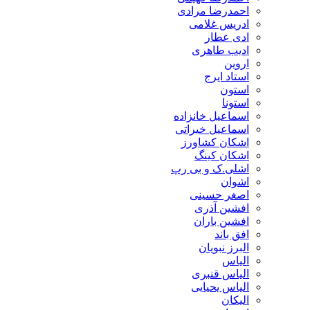
احمدرضا مرادی
ادریس غلامی
ادی عطار
ادیب طاهری
اروین
استاد ایرج
استون
استونا
اسماعیل خانزاده
اسماعیل خیراتی
اشکان کشاورز
اشکان کینگ
اشلی.ک و بی رپ
اشوان
اصغر حسینی
افشین آذری
افشین باران
افق باند
البرز نبویان
الیاس
الیاس قنبرى
الیاس یحیایی
الیکان