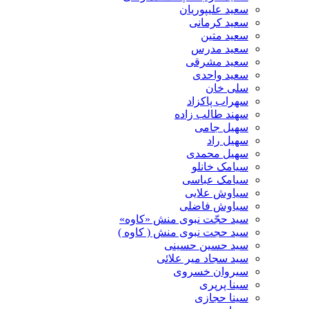
سعید علیپوریان
سعید کرمانی
سعید متین
سعید مدرس
سعید مشرقی
سعید واحدی
سلی خان
سهراب پاکزاد
سهند طالب زاده
سهیل جامی
سهیل راد
سهیل محمدی
سیامک خانلو
سیامک عباسی
سیاوش علایی
سیاوش فاضلی
سید حجّت نبوی منش «کاوه»
سید حجت نبوی منش ( کاوه )
سید حسین حسینى
سید سجاد میر علائی
سیروان خسروی
سینا پرپری
سینا حجازی