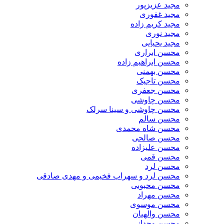
مجید عزیزپور
مجید غفوری
مجید کریم زاده
مجید نوری
مجید یحیایی
محسن ابراری
محسن ابراهیم زاده
محسن بهمنی
محسن تاجیک
محسن جعفری
محسن چاوشی
محسن چاوشی و سینا سرلک
محسن سالم
محسن شاه محمدی
محسن صالحی
محسن علیزاده
محسن قمی
محسن لرد
محسن لرد و سهراب فخیمی و مهدی صادقی
محسن محبوبی
محسن مهراد
محسن موسوی
محسن والهیان
محسن وجدانی