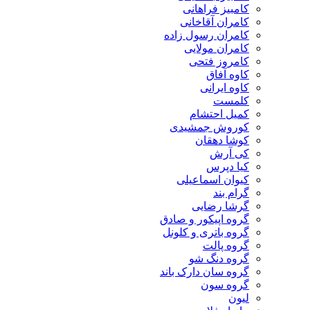
کامبیز فراهانی
کامران آقاخانی
کامران رسول زاده
کامران مولایی
کامروز فتحی
کاوه آفاق
کاوه ایرانی
کلمست
کمیل احتشام
کوروش جمشیدی
کوشا دهقان
کی آرش
کیا دپرس
کیوان اسماعیلی
گرام بند
گرشا رضایی
گروه اپیکور و صادق
گروه باتری و کلونل
گروه پالت
گروه دنگ شو
گروه سان دارک باند
گروه سون
لیون