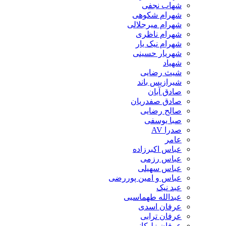
شهاب نجفی
شهرام شکوهی
شهرام میرجلالی
شهرام ناظری
شهرام نیک یار
شهریار حسینی
شهیاد
شیث رضایی
شیرازیس باند
صادق آبان
صادق صفدریان
صالح رضایی
صبا یوسفی
صدرا AV
عامر
عباس اکبرزاده
عباس رزمی
عباس سهیلی
عباس و امین پوررضی
عبد نیک
عبدالله طهماسبی‎
عرفان اسدی
عرفان ترابی
عرفان زلیکانی