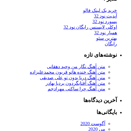
ید بک لینک فالو
یت نود 32
رد نود 32
کلی لایسنس رایگان نود 32
ار نود 32
ترین سئو
یگان
شته‌های تازه
متن آهنگ نگار من وحید دهقانی
متن آهنگ خنده هاتو قربون محمدعلیزاده
متن آهنگ دریا بدون تو علی صدیقی
متن آهنگ آفتابگردون بردیا بهادر
متن آهنگ چرا ساکتی مهرادجم
رین دیدگاه‌ها
یگانی‌ها
آگوست 2020
می 2020