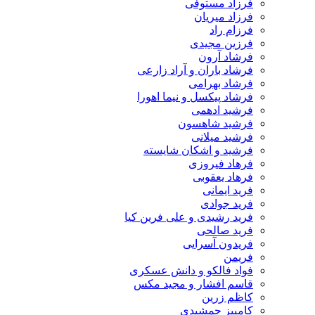
فرزاد مستوفی
فرزاد میریان
فرزام راد
فرزین مجیدی
فرشاد آرون
فرشاد باران و آراد زارعی
فرشاد بهرامی
فرشاد پیکسل و نیما اهورا
فرشید ادهمی
فرشید شاهسون
فرشید میلانی
فرشید و اشکان شایسته
فرهاد فیروزی
فرهاد یعقوبی
فرید ایمانی
فرید جوادی
فرید رشیدی و علی فرین کیا
فرید صالحی
فریدون آسرایی
فریمن
فواد فالکو و دانش عسکری
قاسم افشار و مجید مکس
کاظم زرین
کامبیز جمشیدی