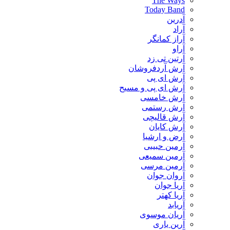
The Ways
Today Band
آدرین
آراد
آراز کمانگر
آراو
آرتین تی زد
آرش آردفروشان
آرش ای پی
آرش ای پی و مسیح
آرش خامسی
آرش رستمی
آرش قالیچی
آرش کایان
​آرض و ارشیا
آرمین حبیبی
آرمین سمیعی
آرمین مرسی
آروان جوان
آریا جوان
آریا کهتر
آریابد
آریان موسوی
آرین یاری