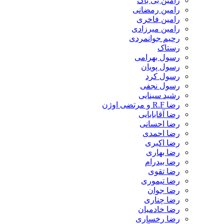
رامین بی باک
رامین رمضانی
رامین فاخری
رامین میرزادی
رحیم جوانمردی
رستاک
رسول بهرامی
رسول پویان
رسول کرد
رسول نجفی
رشید سینایی
رضا R.F و مرتضی اوژن
رضا آقابابایی
رضا احسانی
رضا احمدی
رضا اکبری
رضا بهاری
رضا بیدرام
رضا تقوی
رضا تیموری
رضا جوان
رضا چناری
رضا خادمیان
رضا رخساری