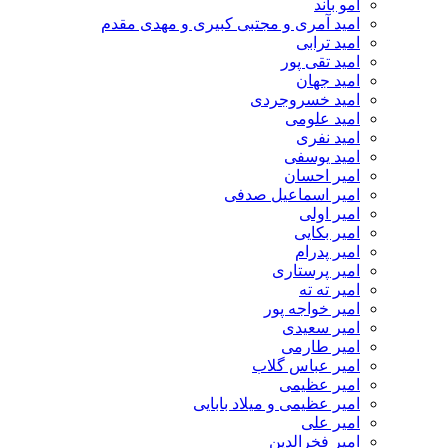
امو باند
امید آمری و مجتبی کبیری و مهدى مقدم
امید ترابی
امید تقی پور
امید جهان
امید خسروجردی
امید علومی
امید نفری
امید یوسفی
امیر احسان
امیر اسماعیل صدفی
امیر اولی
امیر بکایی
امیر پدرام
امیر پرستاری
امیر ته ته
امیر خواجه پور
امیر سعیدی
امیر طارمی
امیر عباس گلاب
امیر عظیمی
امیر عظیمی و میلاد بابایی
امیر علی
امیر فخرالدین