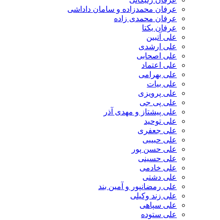
عرفان محمدزاده و سامان داداشی
عرفان محمدی زاده
عرفان یکتا
علی آتبین
علی ارشدی
علی اصحابی
علی اعتماد
علی بهرامی
علی بیات
علی پرویزی
علی پی جی
علی پیشتاز و مهدی آذر
علی توحید
علی جعفری
علی حبیبی
علی حسن پور
علی حسینی
علی خادمی
علی دشتی
علی رمضانپور و آمین بند
علی زند وکیلی
علی سپاهی
علی ستوده