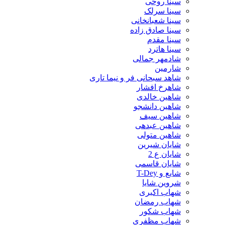
سینا روحی
سینا سرلک
سینا شعبانخانی
سینا صادق زاده
سینا مقدم
سینا هاترد
شادمهر جمالی
شارمین
شاهد سبحانی فر و نیما تاری
شاهرخ افشار
شاهین خالدی
شاهین دانشجو
شاهین سیف
شاهین عبدهی
شاهین متولی
شایان شیرین
شایان ع 2
شایان قاسمی
شایع و T-Dey
شروین شایا
شهاب اکبری
شهاب رمضان
شهاب شکور
شهاب مظفری