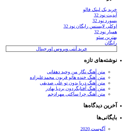
خرید بک لینک فالو
آپدیت نود 32
پسورد نود 32
اوکلی لایسنس رایگان نود 32
همیار نود 32
بهترین سئو
رایگان
خرید آنتی ویروس اورجینال
نوشته‌های تازه
متن آهنگ نگار من وحید دهقانی
متن آهنگ خنده هاتو قربون محمدعلیزاده
متن آهنگ دریا بدون تو علی صدیقی
متن آهنگ آفتابگردون بردیا بهادر
متن آهنگ چرا ساکتی مهرادجم
آخرین دیدگاه‌ها
بایگانی‌ها
آگوست 2020