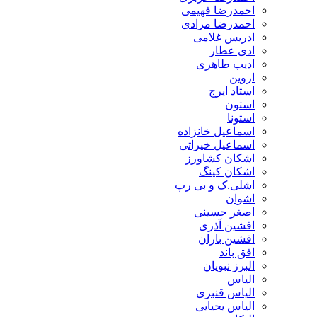
احمدرضا فهیمی
احمدرضا مرادی
ادریس غلامی
ادی عطار
ادیب طاهری
اروین
استاد ایرج
استون
استونا
اسماعیل خانزاده
اسماعیل خیراتی
اشکان کشاورز
اشکان کینگ
اشلی.ک و بی رپ
اشوان
اصغر حسینی
افشین آذری
افشین باران
افق باند
البرز نبویان
الیاس
الیاس قنبرى
الیاس یحیایی