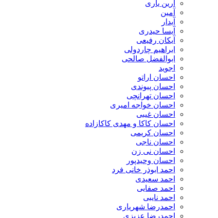
آرین یاری
آمین
آیدار
آیسا حیدری
آیکان رفیعی
ابراهیم چاردولی
ابوالفضل صالحی
اجوید
احسان اراتو
احسان پیوندی
احسان تهرانچی
احسان خواجه امیری
احسان غیبی
احسان کاکا و مهدی کاکازاده
احسان کریمی
احسان ناجی
احسان نی زن
احسان وحیدپور
احمد ابوذر خانی فرد
احمد سعیدی
احمد صفایی
احمد نایبی
احمدرضا شهریاری
احمدرضا عزیزی