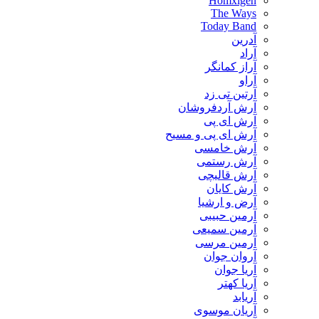
Homxigen
The Ways
Today Band
آدرین
آراد
آراز کمانگر
آراو
آرتین تی زد
آرش آردفروشان
آرش ای پی
آرش ای پی و مسیح
آرش خامسی
آرش رستمی
آرش قالیچی
آرش کایان
​آرض و ارشیا
آرمین حبیبی
آرمین سمیعی
آرمین مرسی
آروان جوان
آریا جوان
آریا کهتر
آریابد
آریان موسوی