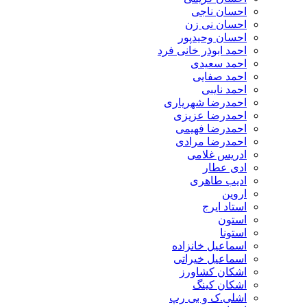
احسان ناجی
احسان نی زن
احسان وحیدپور
احمد ابوذر خانی فرد
احمد سعیدی
احمد صفایی
احمد نایبی
احمدرضا شهریاری
احمدرضا عزیزی
احمدرضا فهیمی
احمدرضا مرادی
ادریس غلامی
ادی عطار
ادیب طاهری
اروین
استاد ایرج
استون
استونا
اسماعیل خانزاده
اسماعیل خیراتی
اشکان کشاورز
اشکان کینگ
اشلی.ک و بی رپ