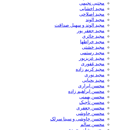
مجتبی نجیمی
مجید اخشابی
مجید اصلاحی
مجید الوند‎
مجید الوند و سهیل صداقت
مجید جعفر پور
مجید حائری
مجید خراطها
مجید خشتی
مجید رستمی
مجید عزیزپور
مجید غفوری
مجید کریم زاده
مجید نوری
مجید یحیایی
محسن ابراری
محسن ابراهیم زاده
محسن بهمنی
محسن تاجیک
محسن جعفری
محسن چاوشی
محسن چاوشی و سینا سرلک
محسن سالم
محسن شاه محمدی