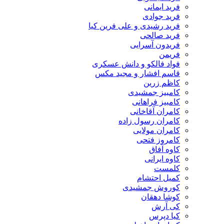
فرید ایمانی
فرید جوادی
فرید رشیدی و علی فرین کیا
فرید صالحی
فریدون آسرایی
فریمن
فواد فالکو و دانش عسکری
قاسم افشار و مجید مکس
کاظم زرین
کامبیز جمشیدی
کامبیز فراهانی
کامران آقاخانی
کامران رسول زاده
کامران مولایی
کامروز فتحی
کاوه آفاق
کاوه ایرانی
کلمست
کمیل احتشام
کوروش جمشیدی
کوشا دهقان
کی آرش
کیا دپرس