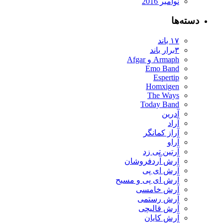
نوامبر 2016
دسته‌ها
۱۷ باند
۳برار باند
Armaph و Afgar
Emo Band
Espertip
Homxigen
The Ways
Today Band
آدرین
آراد
آراز کمانگر
آراو
آرتین تی زد
آرش آردفروشان
آرش ای پی
آرش ای پی و مسیح
آرش خامسی
آرش رستمی
آرش قالیچی
آرش کایان