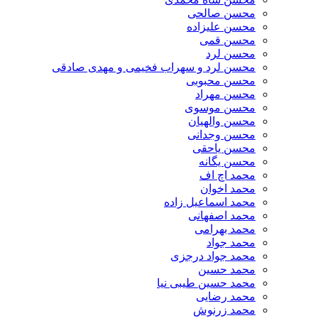
محسن صالحی
محسن علیزاده
محسن قمی
محسن لرد
محسن لرد و سهراب فخیمی و مهدی صادقی
محسن محبوبی
محسن مهراد
محسن موسوی
محسن والهیان
محسن وجدانی
محسن یاحقی
محسن یگانه
محمد اچ اف
محمد اخوان
محمد اسماعیل زاده
محمد اصفهانی
محمد بهرامی
محمد جواد
محمد جواد درجزی
محمد حسین
محمد حسین طیبی نیا
محمد رضایی
محمد زرنوش