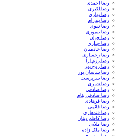
رضا احمدی
رضا اکبری
رضا بهاری
رضا بیدرام
رضا تقوی
رضا تیموری
رضا جوان
رضا چناری
رضا خادمیان
رضا رخساری
رضا رزم آرا
رضا روح پور
رضا ساسان پور
رضا سرپرست
رضا شیری
رضا صادقی
رضا صادقی بنام
رضا فرهادی
رضا قائمی
رضا قندهاری
رضا کاظم دینان
رضا ملایی
رضا ملک زاده
رضا موسوی