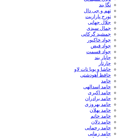
تگا بند
تهم و جی دال
تورج پارازیت
جلال جهانی
جمال سیدی
جمشید گرکانی
جواد خاکپور
جواد فیض
جواد قسمت
چاپار بند
چارتار
حاشا و پویا تات لاو
حافظ آهودشتی
حامد
حامد اسدالهی
حامد اکبری
حامد برادران
حامد بهروزی
حامد پهلان
حامد حاتم
حامد دلان
حامد رحمانی
حامد زمانی