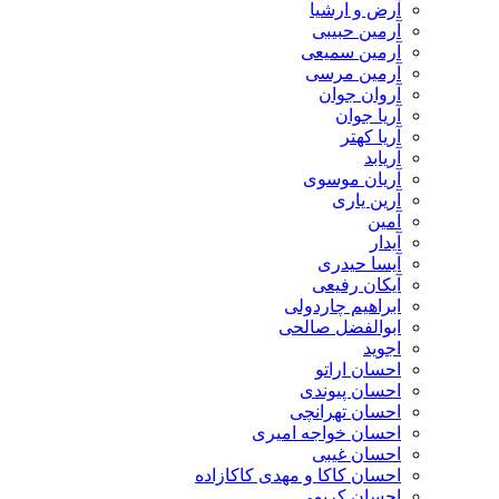
​آرض و ارشیا
آرمین حبیبی
آرمین سمیعی
آرمین مرسی
آروان جوان
آریا جوان
آریا کهتر
آریابد
آریان موسوی
آرین یاری
آمین
آیدار
آیسا حیدری
آیکان رفیعی
ابراهیم چاردولی
ابوالفضل صالحی
اجوید
احسان اراتو
احسان پیوندی
احسان تهرانچی
احسان خواجه امیری
احسان غیبی
احسان کاکا و مهدی کاکازاده
احسان کریمی