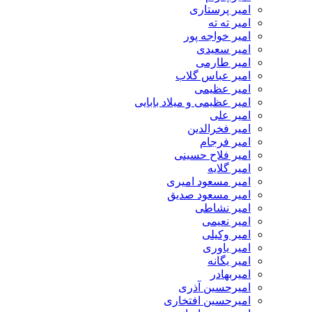
امیر پرستاری
امیر ته ته
امیر خواجه پور
امیر سعیدی
امیر طارمی
امیر عباس گلاب
امیر عظیمی
امیر عظیمی و میلاد بابایی
امیر علی
امیر فخرالدین
امیر فرجام
امیر فلاح حسینی
امیر گلایه
امیر مسعود امیری
امیر مسعود صدیق
امیر نشاطی
امیر نعیمی
امیر وکیلی
امیر یاوری
امیر یگانه
امیربهادر
امیرحسین آذری
امیرحسین افتخاری