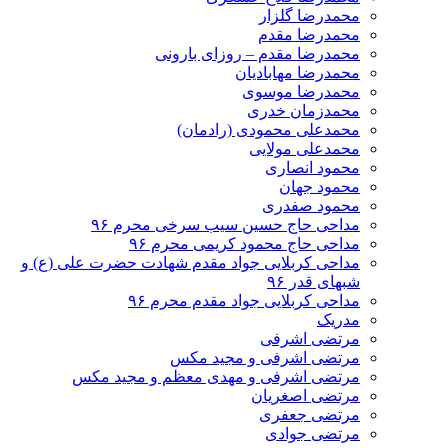
محمدرضا گلزار
محمدرضا مقدم
محمدرضا مقدم – روزای بارونی
محمدرضا مهابادیان
محمدرضا موسوی
محمدزمان خدری
محمدعلی محمودی (رادمان)
محمدعلی مولایی
محمود انصاری
محمود جهان
محمود صفدری
مداحی حاج حسین سیب سرخی محرم ۹۶
مداحی حاج محمود کریمی محرم ۹۶
مداحی کربلایی جواد مقدم شهادت حضرت علی (ع) و
شبهای قدر ۹۶
مداحی کربلایی جواد مقدم محرم ۹۶
مدریک
مرتضی اشرفی
مرتضی اشرفی و مجید مکس
مرتضی اشرفی و مهدی معظم و مجید مکس
مرتضی اصغریان
مرتضی جعفری
مرتضی جوادی