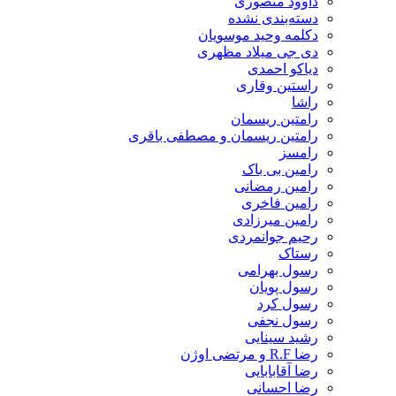
داوود منصوری
دسته‌بندی نشده
دکلمه وحید موسویان
دی جی میلاد مظهری
دیاکو احمدی
راستین وقاری
راشا
رامتین ریسمان
رامتین ریسمان و مصطفی باقری
رامسز
رامین بی باک
رامین رمضانی
رامین فاخری
رامین میرزادی
رحیم جوانمردی
رستاک
رسول بهرامی
رسول پویان
رسول کرد
رسول نجفی
رشید سینایی
رضا R.F و مرتضی اوژن
رضا آقابابایی
رضا احسانی