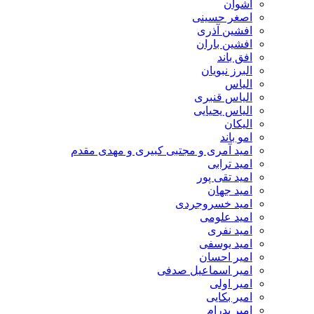
اشوان
اصغر حسینی
افشین آذری
افشین باران
افق باند
البرز نبویان
الیاس
الیاس قنبرى
الیاس یحیایی
الیکان
امو باند
امید آمری و مجتبی کبیری و مهدى مقدم
امید ترابی
امید تقی پور
امید جهان
امید خسروجردی
امید علومی
امید نفری
امید یوسفی
امیر احسان
امیر اسماعیل صدفی
امیر اولی
امیر بکایی
امیر پدرام