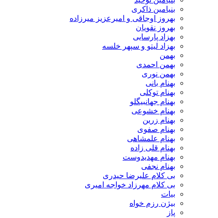
بنیامین ذاکری
بهروز اوجاقی و امیرعزیز میرزاده
بهروز نقویان
بهزاد پارسایی
بهزاد لیتو و سپهر خلسه
بهمن
بهمن احمدی
بهمن نوری
بهنام بانی
بهنام توکلی
بهنام جهانبیگلو
بهنام خشوعی
بهنام زرین
بهنام صفوی
بهنام علمشاهی
بهنام قلی زاده
بهنام مهدیدوست
بهنام نجفی
بی کلام علیرضا حیدری
بی کلام مهرزاد خواجه امیری
بیات
بیژن رزم خواه
پاز