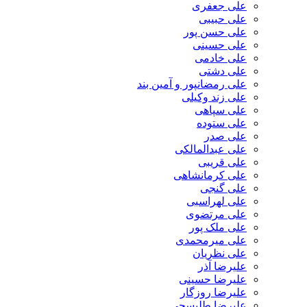
علی جعفری
علی حبیبی
علی حسن پور
علی حسینی
علی خادمی
علی دشتی
علی رمضانپور و آمین بند
علی زند وکیلی
علی سپاهی
علی ستوده
علی صدر
علی عبدالمالکی
علی قریبی
علی کرمانشاهی
علی گنجی
علی لهراسبی
علی مرتضوی
علی ملک پور
علی میرمحمدی
علی نظریان
علیرضا آذر
علیرضا حسینی
علیرضا روزگار
علیرضا طلیسچی