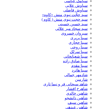
سیامک عباسی
سیاوش علایی
سیاوش فاضلی
سید حجّت نبوی منش «کاوه»
سید حجت نبوی منش ( کاوه )
سید حسین حسینى
سید سجاد میر علائی
سیروان خسروی
سینا پرپری
سینا حجازی
سینا روحی
سینا سرلک
سینا شعبانخانی
سینا صادق زاده
سینا مقدم
سینا هاترد
شادمهر جمالی
شارمین
شاهد سبحانی فر و نیما تاری
شاهرخ افشار
شاهین خالدی
شاهین دانشجو
شاهین سیف
شاهین عبدهی