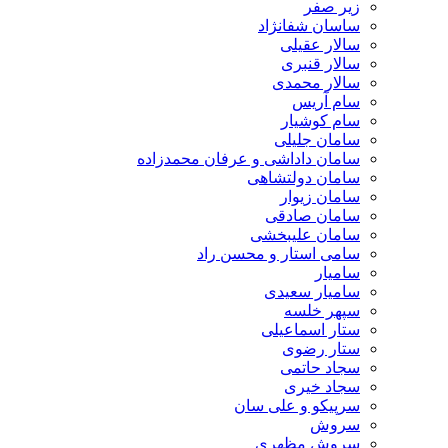
زیر صفر
ساسان شفانژاد
سالار عقیلی
سالار قنبری
سالار محمدی
سام آریس
سام کوشیار
سامان جلیلی
سامان داداشی و عرفان محمدزاده
سامان دولتشاهی
سامان زیوار
سامان صادقی
سامان علیبخشی
سامی استار و محسن راد
سامیار
سامیار سعیدی
سپهر خلسه
ستار اسماعیلی
ستار رضوی
سجاد حاتمی
سجاد خیری
سرپیکو و علی سان
سروش
سروش مظهری