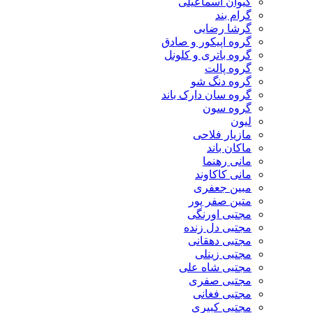
کیوان اسماعیلی
گرام بند
گرشا رضایی
گروه اپیکور و صادق
گروه باتری و کلونل
گروه پالت
گروه دنگ شو
گروه سان دارک باند
گروه سون
لیون
مازیار فلاحی
ماکان باند
مانی رهنما
مانی کاکاوند
مبین جعفری
متین صفر پور
مجتبی اورنگی
مجتبی دل زنده
مجتبی دهقانی
مجتبی زینلی
مجتبی شاه علی
مجتبی صفری
مجتبی فغانی
مجتبی کبیری