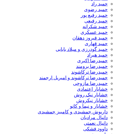
حمید راد
حمید رضوی
حمید رفیع پور
حمید رفیعی
حمید شکرانه
حمید عسکری
حمید فیروز دهقان
حمید قهاری
حمید گودرزی و میلاد بابایی
حمید هیراد
حمیدرضا اکبری
حمیدرضا برومند
حمیدرضا ترکاشوند
حمیدرضا ترکاشوند و امیریل ارجمند
حمیدرضا مازوچی
خشایار اعتمادی
خشایار نیک روش
خشایار نیکروش
خشایار و نیما و کانو
داریوش جمشیدی و کامبیز جمشیدی
دانیال مرادیان
دانیال نعمتی
داوود فشکی