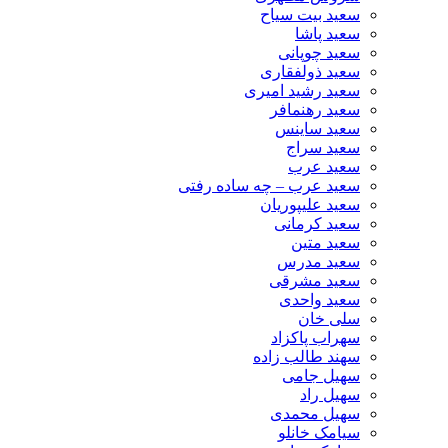
سعید بیت سیاح
سعید پاشا
سعید چوپانی
سعید ذولفقاری
سعید رشید امیری
سعید رهنمافر
سعید ساینس
سعید سراج
سعید عرب
سعید عرب – چه ساده رفتی
سعید علیپوریان
سعید کرمانی
سعید متین
سعید مدرس
سعید مشرقی
سعید واحدی
سلی خان
سهراب پاکزاد
سهند طالب زاده
سهیل جامی
سهیل راد
سهیل محمدی
سیامک خانلو