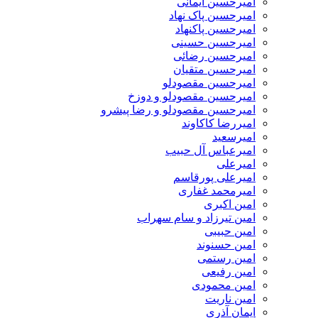
امیرحسین ایمانی
امیرحسین پاک نهاد
امیرحسین پاکنهاد
امیرحسین حسینی
امیرحسین رضائی
امیرحسین متقیان
امیرحسین مقصودلو
امیرحسین مقصودلو و دوزخ
امیرحسین مقصودلو و رضا پیشرو
امیررضا کاکاوند
امیرسعید
امیرعباس آل حبیب
امیرعلی
امیرعلی پورقاسم
امیرمحمد غفاری
امین اکبری
امین تیرزاد و سام سهراب
امین حبیبی
امین حسنوند
امین رستمی
امین رفیعی
امین محمودی
امین ناریت
ایمان آذری