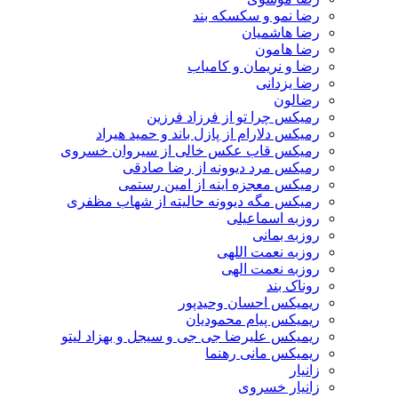
رضا نمو و سکسکه بند
رضا هاشمیان
رضا هامون
رضا و نریمان و کامیاب
رضا یزدانی
رضالون
رمیکس چرا تو از فرزاد فرزین
رمیکس دلارام از پازل باند و حمید هیراد
رمیکس قاب عکس خالی از سیروان خسروی
رمیکس مرد دیوونه از رضا صادقی
رمیکس معجزه اینه از امین رستمی
رمیکس مگه دیوونه حالیته از شهاب مظفری
روزبه اسماعیلی
روزبه بمانی
روزبه نعمت اللهی
روزبه نعمت الهی
روناک بند
ریمیکس احسان وحیدپور
ریمیکس پیام محمودیان
ریمیکس علیرضا جی جی و سیجل و بهزاد لیتو
ریمیکس مانی رهنما
زانیار
زانیار خسروی