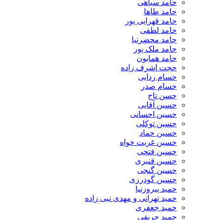
حامد سیاهی
حامد طاها
حامد قهرایی پور
حامد لطفی
حامد محضرنیا
حامد ملک پور
حامد همایون
حجت اشرف زاده
حسام ردایی
حسام صدر
حسن تاج
حسین آقایی
حسین احسانی
حسین توکلی
حسین حماد
حسین غربت خواه
حسین فتحی
حسین قنبری
حسین گنجی
حسین گودرزی
حمید پیروزنیا
حمید تهرانی و مهدی نبی زاده
حمید جعفری
حمید حریفی