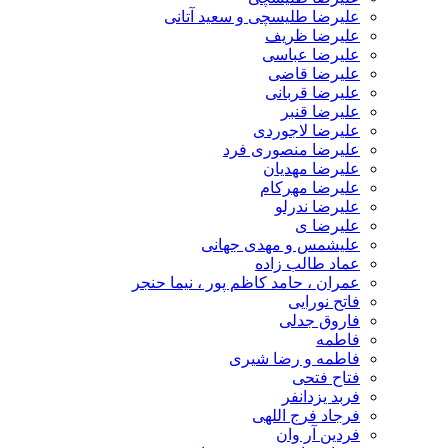
علیرضا طلیسچی و سعید آتانی
علیرضا ظریف
علیرضا عباسی
علیرضا قاضی
علیرضا قربانی
علیرضا قنبر
علیرضا لاجوردی
علیرضا منصوری فرد
علیرضا مهدیان
علیرضا مهرکام
علیرضا ندرلو
علیرضا ی
علیشمس و مهدی جهانی
عماد طالب زاده
عمران ، حامد کاظم پور ، نیما حنجر
فاتح نورایی
فاروق جدلی
فاطمه
فاطمه و رضا شیری
فتاح فتحی
فربد یزدانفر
فرجاد فرج اللهی
فردین آر وان