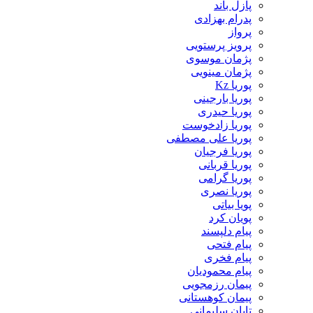
پازل باند
پدرام بهزادی
پرواز
پرویز پرستویی
پژمان موسوی
پژمان مینویی
پوریا Kz
پوریا بارجینی
پوریا حیدری
پوریا زادخوست
پوریا علی مصطفی
پوریا فرجیان
پوریا قربانی
پوریا گرامی
پوریا نصری
پویا بیاتی
پویان کرد
پیام دلپسند
پیام فتحی
پیام فخری
پیام محمودیان
پیمان رزمجویی
پیمان کوهستانی
تابان سلیمانی