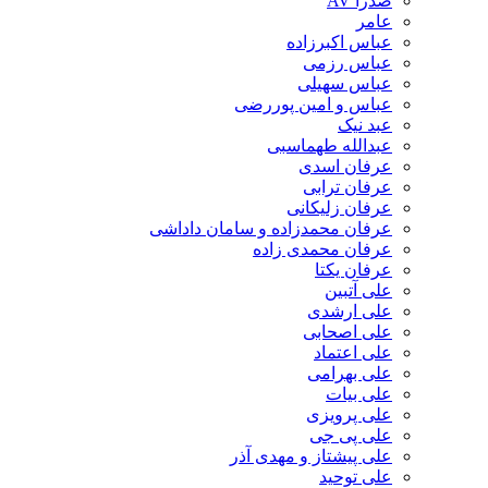
صدرا AV
عامر
عباس اکبرزاده
عباس رزمی
عباس سهیلی
عباس و امین پوررضی
عبد نیک
عبدالله طهماسبی‎
عرفان اسدی
عرفان ترابی
عرفان زلیکانی
عرفان محمدزاده و سامان داداشی
عرفان محمدی زاده
عرفان یکتا
علی آتبین
علی ارشدی
علی اصحابی
علی اعتماد
علی بهرامی
علی بیات
علی پرویزی
علی پی جی
علی پیشتاز و مهدی آذر
علی توحید