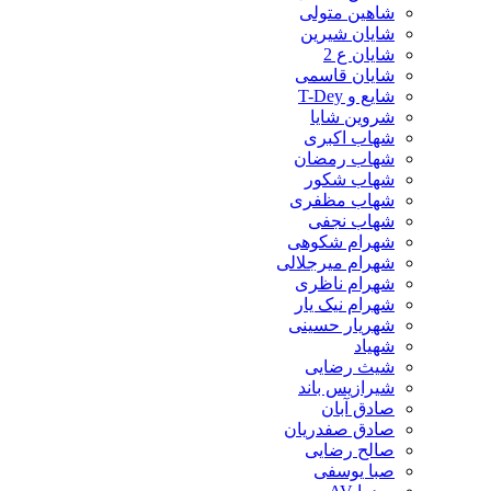
شاهین متولی
شایان شیرین
شایان ع 2
شایان قاسمی
شایع و T-Dey
شروین شایا
شهاب اکبری
شهاب رمضان
شهاب شکور
شهاب مظفری
شهاب نجفی
شهرام شکوهی
شهرام میرجلالی
شهرام ناظری
شهرام نیک یار
شهریار حسینی
شهیاد
شیث رضایی
شیرازیس باند
صادق آبان
صادق صفدریان
صالح رضایی
صبا یوسفی