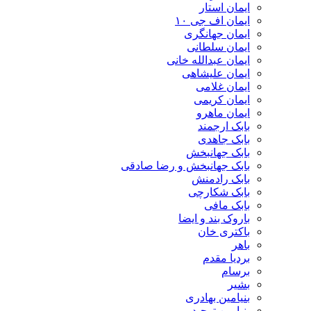
ایمان استار
ایمان اف جی ۱۰
ایمان جهانگری
ایمان سلطانی
ایمان عبدالله خانی
ایمان علیشاهی
ایمان غلامی
ایمان کریمی
ایمان ماهرو
بابک ارجمند
بابک جاهدی
بابک جهانبخش
بابک جهانبخش و رضا صادقی
بابک رادمنش
بابک شکارچی
بابک مافی
باروک بند و ایضا
باکتری خان
باهر
بردیا مقدم
برسام
بشیر
بنیامین بهادری
بنیامین توحید