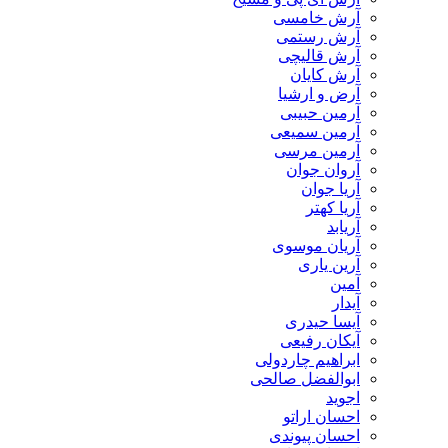
آرش خامسی
آرش رستمی
آرش قالیچی
آرش کایان
​آرض و ارشیا
آرمین حبیبی
آرمین سمیعی
آرمین مرسی
آروان جوان
آریا جوان
آریا کهتر
آریابد
آریان موسوی
آرین یاری
آمین
آیدار
آیسا حیدری
آیکان رفیعی
ابراهیم چاردولی
ابوالفضل صالحی
اجوید
احسان اراتو
احسان پیوندی