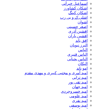
اسماعیل خیراتی
اشکان کشاورز
اشکان کینگ
اشلی.ک و بی رپ
اشوان
اصغر حسینی
افشین آذری
افشین باران
افق باند
البرز نبویان
الیاس
الیاس قنبرى
الیاس یحیایی
الیکان
امو باند
امید آمری و مجتبی کبیری و مهدى مقدم
امید ترابی
امید تقی پور
امید جهان
امید خسروجردی
امید علومی
امید نفری
امید یوسفی