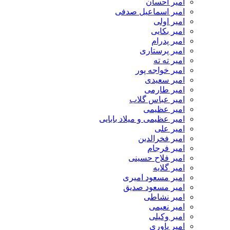
امیر احسان
امیر اسماعیل صدفی
امیر اولی
امیر بکایی
امیر پدرام
امیر پرستاری
امیر ته ته
امیر خواجه پور
امیر سعیدی
امیر طارمی
امیر عباس گلاب
امیر عظیمی
امیر عظیمی و میلاد بابایی
امیر علی
امیر فخرالدین
امیر فرجام
امیر فلاح حسینی
امیر گلایه
امیر مسعود امیری
امیر مسعود صدیق
امیر نشاطی
امیر نعیمی
امیر وکیلی
امیر یاوری