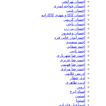
احسان تهرانچی
احسان خواجه امیری
احسان غیبی
احسان کاکا و مهدی کاکازاده
احسان کریمی
احسان ناجی
احسان نی زن
احسان وحیدپور
احمد ابوذر خانی فرد
احمد سعیدی
احمد صفایی
احمد نایبی
احمدرضا شهریاری
احمدرضا عزیزی
احمدرضا فهیمی
احمدرضا مرادی
ادریس غلامی
ادی عطار
ادیب طاهری
اروین
استاد ایرج
استون
استونا
اسماعیل خانزاده