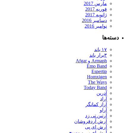
مارس 2017
فوریه 2017
ژانویه 2017
دسامبر 2016
نوامبر 2016
دسته‌ها
۱۷ باند
۳برار باند
Armaph و Afgar
Emo Band
Espertip
Homxigen
The Ways
Today Band
آدرین
آراد
آراز کمانگر
آراو
آرتین تی زد
آرش آردفروشان
آرش ای پی
آرش ای پی و مسیح