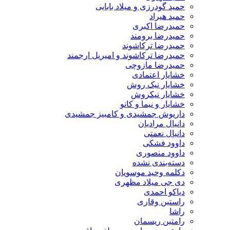
حمید گودرزی و میلاد بابایی
حمید هیراد
حمیدرضا اکبری
حمیدرضا برومند
حمیدرضا ترکاشوند
حمیدرضا ترکاشوند و امیریل ارجمند
حمیدرضا مازوچی
خشایار اعتمادی
خشایار نیک روش
خشایار نیکروش
خشایار و نیما و کانو
داریوش جمشیدی و کامبیز جمشیدی
دانیال مرادیان
دانیال نعمتی
داوود فشکی
داوود منصوری
دسته‌بندی نشده
دکلمه وحید موسویان
دی جی میلاد مظهری
دیاکو احمدی
راستین وقاری
راشا
رامتین ریسمان