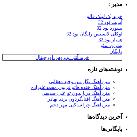
یر :
ید بک لینک فالو
یت نود 32
رد نود 32
کلی لایسنس رایگان نود 32
ار نود 32
ترین سئو
یگان
خرید آنتی ویروس اورجینال
شته‌های تازه
متن آهنگ نگار من وحید دهقانی
متن آهنگ خنده هاتو قربون محمدعلیزاده
متن آهنگ دریا بدون تو علی صدیقی
متن آهنگ آفتابگردون بردیا بهادر
متن آهنگ چرا ساکتی مهرادجم
رین دیدگاه‌ها
یگانی‌ها