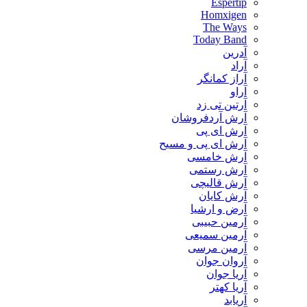
Espertip
Homxigen
The Ways
Today Band
آدرین
آراد
آراز کمانگر
آراو
آرتین تی زد
آرش آردفروشان
آرش ای پی
آرش ای پی و مسیح
آرش خامسی
آرش رستمی
آرش قالیچی
آرش کایان
​آرض و ارشیا
آرمین حبیبی
آرمین سمیعی
آرمین مرسی
آروان جوان
آریا جوان
آریا کهتر
آریابد