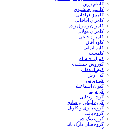
کاظم زرین
کامبیز جمشیدی
کامبیز فراهانی
کامران آقاخانی
کامران رسول زاده
کامران مولایی
کامروز فتحی
کاوه آفاق
کاوه ایرانی
کلمست
کمیل احتشام
کوروش جمشیدی
کوشا دهقان
کی آرش
کیا دپرس
کیوان اسماعیلی
گرام بند
گرشا رضایی
گروه اپیکور و صادق
گروه باتری و کلونل
گروه پالت
گروه دنگ شو
گروه سان دارک باند