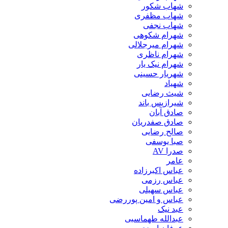
شهاب شکور
شهاب مظفری
شهاب نجفی
شهرام شکوهی
شهرام میرجلالی
شهرام ناظری
شهرام نیک یار
شهریار حسینی
شهیاد
شیث رضایی
شیرازیس باند
صادق آبان
صادق صفدریان
صالح رضایی
صبا یوسفی
صدرا AV
عامر
عباس اکبرزاده
عباس رزمی
عباس سهیلی
عباس و امین پوررضی
عبد نیک
عبدالله طهماسبی‎