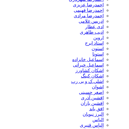
احمدرضا عزیزی
احمدرضا فهیمی
احمدرضا مرادی
ادریس غلامی
ادی عطار
ادیب طاهری
اروین
استاد ایرج
استون
استونا
اسماعیل خانزاده
اسماعیل خیراتی
اشکان کشاورز
اشکان کینگ
اشلی.ک و بی رپ
اشوان
اصغر حسینی
افشین آذری
افشین باران
افق باند
البرز نبویان
الیاس
الیاس قنبرى