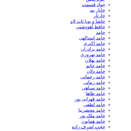
جواد قسمت
چاپار بند
چارتار
حاشا و پویا تات لاو
حافظ آهودشتی
حامد
حامد اسدالهی
حامد اکبری
حامد برادران
حامد بهروزی
حامد پهلان
حامد حاتم
حامد دلان
حامد رحمانی
حامد زمانی
حامد سیاهی
حامد طاها
حامد قهرایی پور
حامد لطفی
حامد محضرنیا
حامد ملک پور
حامد همایون
حجت اشرف زاده