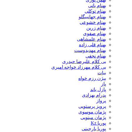
بهنام بانی
بهنام توکلی
بهنام جهانبیگلو
بهنام خشوعی
بهنام زرین
بهنام صفوی
بهنام علمشاهی
بهنام قلی زاده
بهنام مهدیدوست
بهنام نجفی
بی کلام علیرضا حیدری
بی کلام مهرزاد خواجه امیری
بیات
بیژن رزم خواه
پاز
پازل باند
پدرام بهزادی
پرواز
پرویز پرستویی
پژمان موسوی
پژمان مینویی
پوریا Kz
پوریا بارجینی