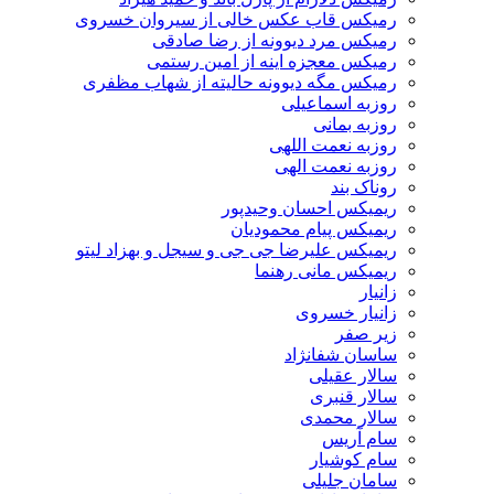
رمیکس قاب عکس خالی از سیروان خسروی
رمیکس مرد دیوونه از رضا صادقی
رمیکس معجزه اینه از امین رستمی
رمیکس مگه دیوونه حالیته از شهاب مظفری
روزبه اسماعیلی
روزبه بمانی
روزبه نعمت اللهی
روزبه نعمت الهی
روناک بند
ریمیکس احسان وحیدپور
ریمیکس پیام محمودیان
ریمیکس علیرضا جی جی و سیجل و بهزاد لیتو
ریمیکس مانی رهنما
زانیار
زانیار خسروی
زیر صفر
ساسان شفانژاد
سالار عقیلی
سالار قنبری
سالار محمدی
سام آریس
سام کوشیار
سامان جلیلی