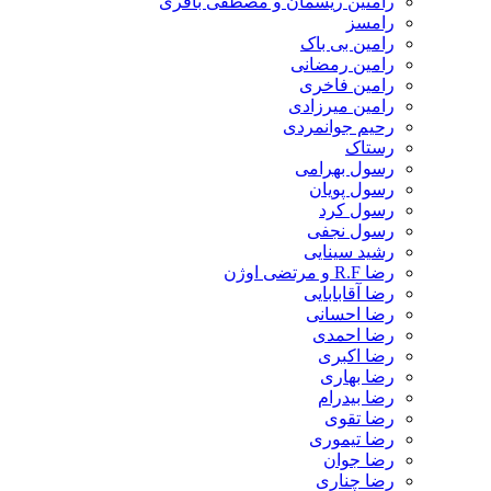
رامتین ریسمان و مصطفی باقری
رامسز
رامین بی باک
رامین رمضانی
رامین فاخری
رامین میرزادی
رحیم جوانمردی
رستاک
رسول بهرامی
رسول پویان
رسول کرد
رسول نجفی
رشید سینایی
رضا R.F و مرتضی اوژن
رضا آقابابایی
رضا احسانی
رضا احمدی
رضا اکبری
رضا بهاری
رضا بیدرام
رضا تقوی
رضا تیموری
رضا جوان
رضا چناری