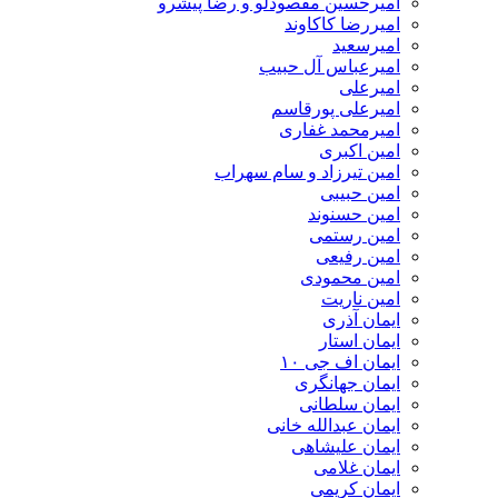
امیرحسین مقصودلو و رضا پیشرو
امیررضا کاکاوند
امیرسعید
امیرعباس آل حبیب
امیرعلی
امیرعلی پورقاسم
امیرمحمد غفاری
امین اکبری
امین تیرزاد و سام سهراب
امین حبیبی
امین حسنوند
امین رستمی
امین رفیعی
امین محمودی
امین ناریت
ایمان آذری
ایمان استار
ایمان اف جی ۱۰
ایمان جهانگری
ایمان سلطانی
ایمان عبدالله خانی
ایمان علیشاهی
ایمان غلامی
ایمان کریمی