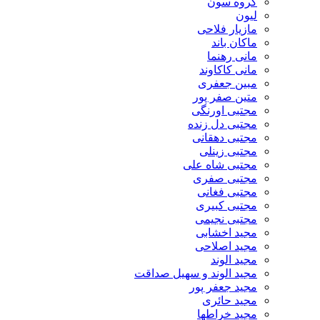
گروه سون
لیون
مازیار فلاحی
ماکان باند
مانی رهنما
مانی کاکاوند
مبین جعفری
متین صفر پور
مجتبی اورنگی
مجتبی دل زنده
مجتبی دهقانی
مجتبی زینلی
مجتبی شاه علی
مجتبی صفری
مجتبی فغانی
مجتبی کبیری
مجتبی نجیمی
مجید اخشابی
مجید اصلاحی
مجید الوند‎
مجید الوند و سهیل صداقت
مجید جعفر پور
مجید حائری
مجید خراطها