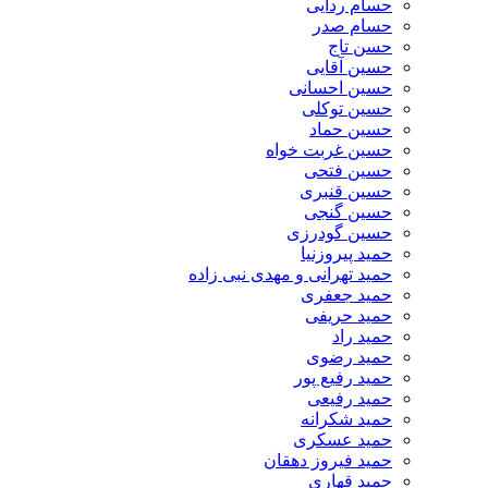
حسام ردایی
حسام صدر
حسن تاج
حسین آقایی
حسین احسانی
حسین توکلی
حسین حماد
حسین غربت خواه
حسین فتحی
حسین قنبری
حسین گنجی
حسین گودرزی
حمید پیروزنیا
حمید تهرانی و مهدی نبی زاده
حمید جعفری
حمید حریفی
حمید راد
حمید رضوی
حمید رفیع پور
حمید رفیعی
حمید شکرانه
حمید عسکری
حمید فیروز دهقان
حمید قهاری