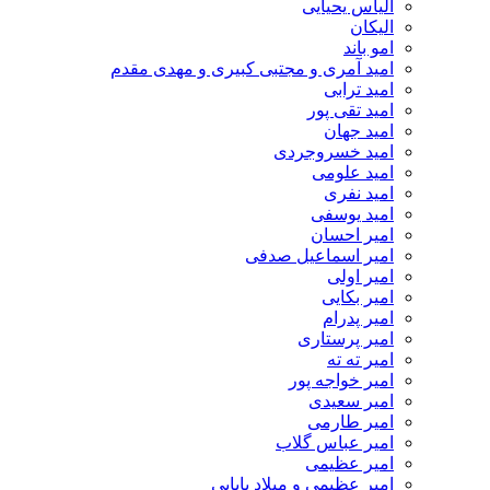
الیاس یحیایی
الیکان
امو باند
امید آمری و مجتبی کبیری و مهدى مقدم
امید ترابی
امید تقی پور
امید جهان
امید خسروجردی
امید علومی
امید نفری
امید یوسفی
امیر احسان
امیر اسماعیل صدفی
امیر اولی
امیر بکایی
امیر پدرام
امیر پرستاری
امیر ته ته
امیر خواجه پور
امیر سعیدی
امیر طارمی
امیر عباس گلاب
امیر عظیمی
امیر عظیمی و میلاد بابایی