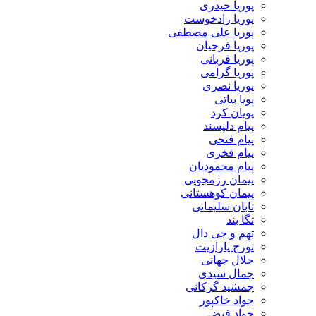
پوریا حیدری
پوریا زادخوست
پوریا علی مصطفی
پوریا فرجیان
پوریا قربانی
پوریا گرامی
پوریا نصری
پویا بیاتی
پویان کرد
پیام دلپسند
پیام فتحی
پیام فخری
پیام محمودیان
پیمان رزمجویی
پیمان کوهستانی
تابان سلیمانی
تگا بند
تهم و جی دال
تورج پارازیت
جلال جهانی
جمال سیدی
جمشید گرکانی
جواد خاکپور
جواد فیض