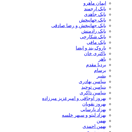
ایمان ماهرو
بابک ارجمند
بابک جاهدی
بابک جهانبخش
بابک جهانبخش و رضا صادقی
بابک رادمنش
بابک شکارچی
بابک مافی
باروک بند و ایضا
باکتری خان
باهر
بردیا مقدم
برسام
بشیر
بنیامین بهادری
بنیامین توحید
بنیامین ذاکری
بهروز اوجاقی و امیرعزیز میرزاده
بهروز نقویان
بهزاد پارسایی
بهزاد لیتو و سپهر خلسه
بهمن
بهمن احمدی
بهمن نوری