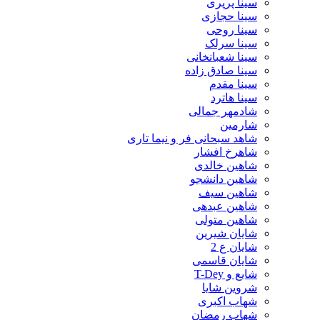
سینا پرپری
سینا حجازی
سینا روحی
سینا سرلک
سینا شعبانخانی
سینا صادق زاده
سینا مقدم
سینا هاترد
شادمهر جمالی
شارمین
شاهد سبحانی فر و نیما تاری
شاهرخ افشار
شاهین خالدی
شاهین دانشجو
شاهین سیف
شاهین عبدهی
شاهین متولی
شایان شیرین
شایان ع 2
شایان قاسمی
شایع و T-Dey
شروین شایا
شهاب اکبری
شهاب رمضان