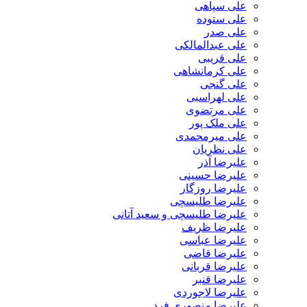
علی سپاهی
علی ستوده
علی صدر
علی عبدالمالکی
علی قریبی
علی کرمانشاهی
علی گنجی
علی لهراسبی
علی مرتضوی
علی ملک پور
علی میرمحمدی
علی نظریان
علیرضا آذر
علیرضا حسینی
علیرضا روزگار
علیرضا طلیسچی
علیرضا طلیسچی و سعید آتانی
علیرضا ظریف
علیرضا عباسی
علیرضا قاضی
علیرضا قربانی
علیرضا قنبر
علیرضا لاجوردی
علیرضا منصوری فرد