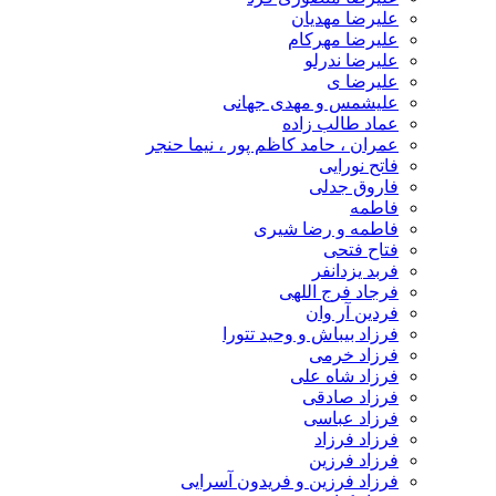
علیرضا مهدیان
علیرضا مهرکام
علیرضا ندرلو
علیرضا ی
علیشمس و مهدی جهانی
عماد طالب زاده
عمران ، حامد کاظم پور ، نیما حنجر
فاتح نورایی
فاروق جدلی
فاطمه
فاطمه و رضا شیری
فتاح فتحی
فربد یزدانفر
فرجاد فرج اللهی
فردین آر وان
فرزاد بیباش و وحید تتورا
فرزاد خرمی
فرزاد شاه علی
فرزاد صادقی
فرزاد عباسی
فرزاد فرزاد
فرزاد فرزین
فرزاد فرزین و فریدون آسرایی