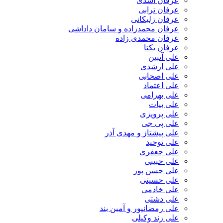
عرفان اسدی
عرفان ترابی
عرفان زلیکانی
عرفان محمدزاده و سامان داداشی
عرفان محمدی زاده
عرفان یکتا
علی آتبین
علی ارشدی
علی اصحابی
علی اعتماد
علی بهرامی
علی بیات
علی پرویزی
علی پی جی
علی پیشتاز و مهدی آذر
علی توحید
علی جعفری
علی حبیبی
علی حسن پور
علی حسینی
علی خادمی
علی دشتی
علی رمضانپور و آمین بند
علی زند وکیلی