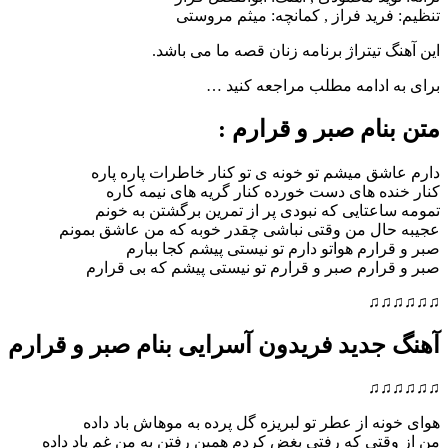
رید فراز , کمانچه: میثم مروستی
 تیتراژ برنامه زنان قصه ما می باشد.
ادامه مطلب مراجعه کنید …
ام صبر و قرارم :
ق میشم تو خونه ی تو کنار خاطرات پاره پاره
ه های دست خورده کنار گریه های نیمه کاره
عتایی که نبودی پر از تمرین برگشتن به خونم
ال من وقتی نباشی چقدر خوبه که من عاشق بمونم
ارم هواتو دارم تو نیستی پیشم کجا ببارم
ارم صبر و قرارم تو نیستی پیشم که بی قرارم
♫
جدید فریدون آسرایی بنام صبر و قرارم
♫
ه از عطر تو لبریزه گل پرده به موهاش باد داده
تی که رفتی بغض کردم همین رفتن به من غم یاد داده