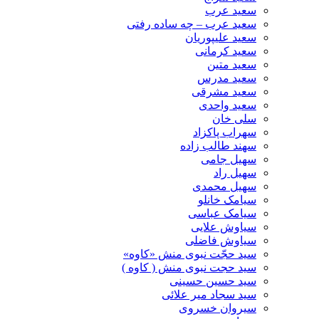
سعید عرب
سعید عرب – چه ساده رفتی
سعید علیپوریان
سعید کرمانی
سعید متین
سعید مدرس
سعید مشرقی
سعید واحدی
سلی خان
سهراب پاکزاد
سهند طالب زاده
سهیل جامی
سهیل راد
سهیل محمدی
سیامک خانلو
سیامک عباسی
سیاوش علایی
سیاوش فاضلی
سید حجّت نبوی منش «کاوه»
سید حجت نبوی منش ( کاوه )
سید حسین حسینى
سید سجاد میر علائی
سیروان خسروی