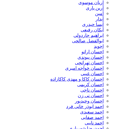
آریان موسوی
آرین یاری
آمین
آیدار
آیسا حیدری
آیکان رفیعی
ابراهیم چاردولی
ابوالفضل صالحی
اجوید
احسان اراتو
احسان پیوندی
احسان تهرانچی
احسان خواجه امیری
احسان غیبی
احسان کاکا و مهدی کاکازاده
احسان کریمی
احسان ناجی
احسان نی زن
احسان وحیدپور
احمد ابوذر خانی فرد
احمد سعیدی
احمد صفایی
احمد نایبی
احمدرضا شهریاری