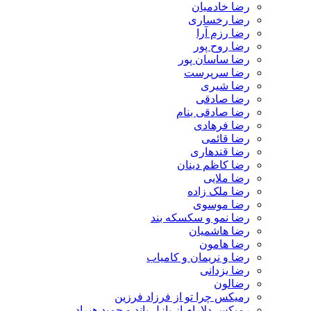
رضا خادمیان
رضا رخساری
رضا رزم آرا
رضا روح پور
رضا ساسان پور
رضا سرپرست
رضا شیری
رضا صادقی
رضا صادقی بنام
رضا فرهادی
رضا قائمی
رضا قندهاری
رضا کاظم دینان
رضا ملایی
رضا ملک زاده
رضا موسوی
رضا نمو و سکسکه بند
رضا هاشمیان
رضا هامون
رضا و نریمان و کامیاب
رضا یزدانی
رضالون
رمیکس چرا تو از فرزاد فرزین
رمیکس دلارام از پازل باند و حمید هیراد