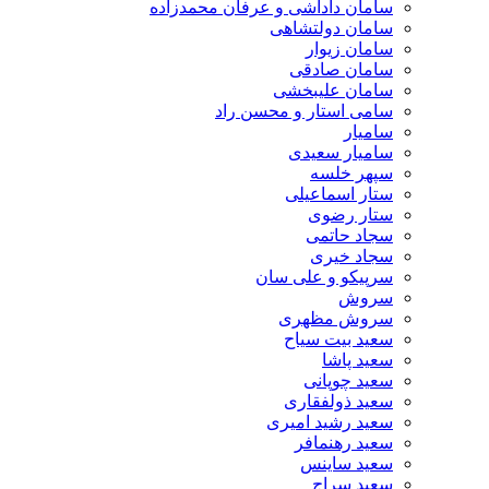
سامان داداشی و عرفان محمدزاده
سامان دولتشاهی
سامان زیوار
سامان صادقی
سامان علیبخشی
سامی استار و محسن راد
سامیار
سامیار سعیدی
سپهر خلسه
ستار اسماعیلی
ستار رضوی
سجاد حاتمی
سجاد خیری
سرپیکو و علی سان
سروش
سروش مظهری
سعید بیت سیاح
سعید پاشا
سعید چوپانی
سعید ذولفقاری
سعید رشید امیری
سعید رهنمافر
سعید ساینس
سعید سراج