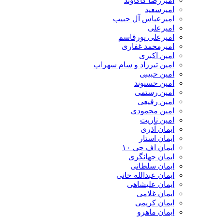
امیررضا کاکاوند
امیرسعید
امیرعباس آل حبیب
امیرعلی
امیرعلی پورقاسم
امیرمحمد غفاری
امین اکبری
امین تیرزاد و سام سهراب
امین حبیبی
امین حسنوند
امین رستمی
امین رفیعی
امین محمودی
امین ناریت
ایمان آذری
ایمان استار
ایمان اف جی ۱۰
ایمان جهانگری
ایمان سلطانی
ایمان عبدالله خانی
ایمان علیشاهی
ایمان غلامی
ایمان کریمی
ایمان ماهرو