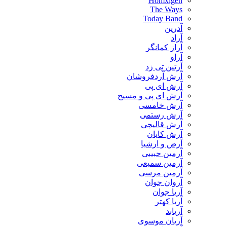
Homxigen
The Ways
Today Band
آدرین
آراد
آراز کمانگر
آراو
آرتین تی زد
آرش آردفروشان
آرش ای پی
آرش ای پی و مسیح
آرش خامسی
آرش رستمی
آرش قالیچی
آرش کایان
​آرض و ارشیا
آرمین حبیبی
آرمین سمیعی
آرمین مرسی
آروان جوان
آریا جوان
آریا کهتر
آریابد
آریان موسوی