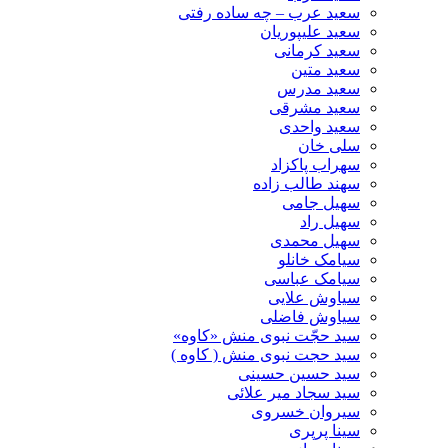
سعید عرب – چه ساده رفتی
سعید علیپوریان
سعید کرمانی
سعید متین
سعید مدرس
سعید مشرقی
سعید واحدی
سلی خان
سهراب پاکزاد
سهند طالب زاده
سهیل جامی
سهیل راد
سهیل محمدی
سیامک خانلو
سیامک عباسی
سیاوش علایی
سیاوش فاضلی
سید حجّت نبوی منش «کاوه»
سید حجت نبوی منش ( کاوه )
سید حسین حسینى
سید سجاد میر علائی
سیروان خسروی
سینا پرپری