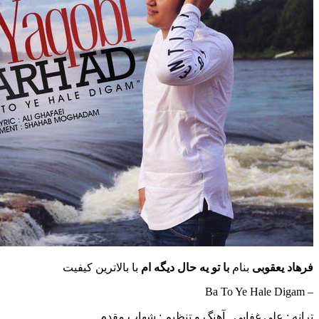
قوبی
بنام
با تو یه حال دیگه ام
با بالاترین کیفیت
علی غفایی , آهنگ و تنظیم : شهاب مقدم