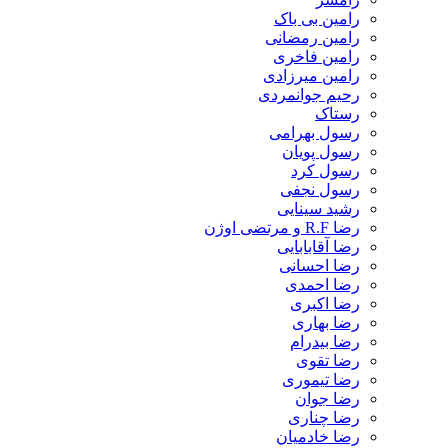
رامین بی باک
رامین رمضانی
رامین فاخری
رامین میرزادی
رحیم جوانمردی
رستاک
رسول بهرامی
رسول پویان
رسول کرد
رسول نجفی
رشید سینایی
رضا R.F و مرتضی اوژن
رضا آقابابایی
رضا احسانی
رضا احمدی
رضا اکبری
رضا بهاری
رضا بیدرام
رضا تقوی
رضا تیموری
رضا جوان
رضا چناری
رضا خادمیان