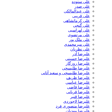
علی ستوده
علی صدر
علی عبدالمالکی
علی قریبی
علی کرمانشاهی
علی گنجی
علی لهراسبی
علی مرتضوی
علی ملک پور
علی میرمحمدی
علی نظریان
علیرضا آذر
علیرضا حسینی
علیرضا روزگار
علیرضا طلیسچی
علیرضا طلیسچی و سعید آتانی
علیرضا ظریف
علیرضا عباسی
علیرضا قاضی
علیرضا قربانی
علیرضا قنبر
علیرضا لاجوردی
علیرضا منصوری فرد
علیرضا مهدیان