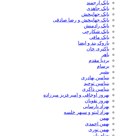
بابک ارجمند
بابک جاهدی
بابک جهانبخش
بابک جهانبخش و رضا صادقی
بابک رادمنش
بابک شکارچی
بابک مافی
باروک بند و ایضا
باکتری خان
باهر
بردیا مقدم
برسام
بشیر
بنیامین بهادری
بنیامین توحید
بنیامین ذاکری
بهروز اوجاقی و امیرعزیز میرزاده
بهروز نقویان
بهزاد پارسایی
بهزاد لیتو و سپهر خلسه
بهمن
بهمن احمدی
بهمن نوری
بهنام بانی