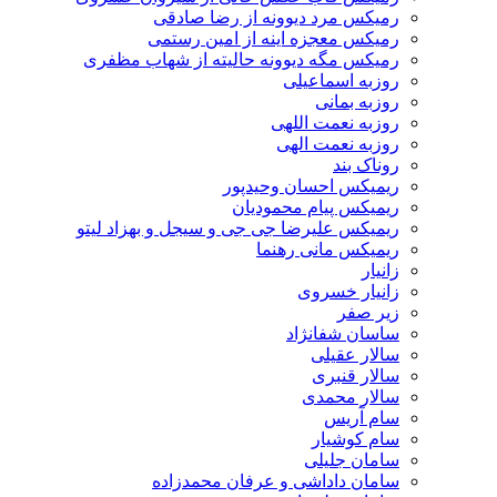
رمیکس مرد دیوونه از رضا صادقی
رمیکس معجزه اینه از امین رستمی
رمیکس مگه دیوونه حالیته از شهاب مظفری
روزبه اسماعیلی
روزبه بمانی
روزبه نعمت اللهی
روزبه نعمت الهی
روناک بند
ریمیکس احسان وحیدپور
ریمیکس پیام محمودیان
ریمیکس علیرضا جی جی و سیجل و بهزاد لیتو
ریمیکس مانی رهنما
زانیار
زانیار خسروی
زیر صفر
ساسان شفانژاد
سالار عقیلی
سالار قنبری
سالار محمدی
سام آریس
سام کوشیار
سامان جلیلی
سامان داداشی و عرفان محمدزاده