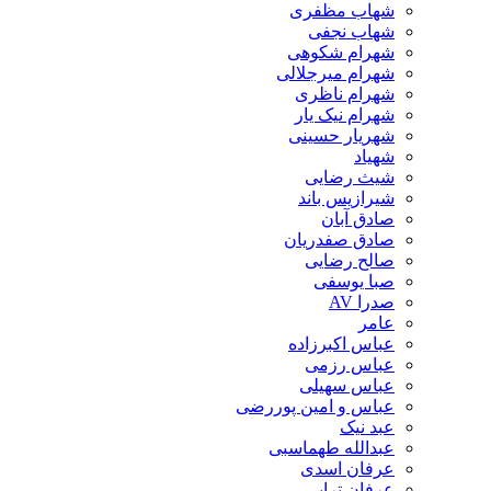
شهاب مظفری
شهاب نجفی
شهرام شکوهی
شهرام میرجلالی
شهرام ناظری
شهرام نیک یار
شهریار حسینی
شهیاد
شیث رضایی
شیرازیس باند
صادق آبان
صادق صفدریان
صالح رضایی
صبا یوسفی
صدرا AV
عامر
عباس اکبرزاده
عباس رزمی
عباس سهیلی
عباس و امین پوررضی
عبد نیک
عبدالله طهماسبی‎
عرفان اسدی
عرفان ترابی