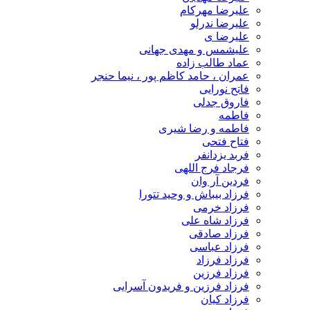
علیرضا مهرکام
علیرضا ندرلو
علیرضا ی
علیشمس و مهدی جهانی
عماد طالب زاده
عمران ، حامد کاظم پور ، نیما حنجر
فاتح نورایی
فاروق جدلی
فاطمه
فاطمه و رضا شیری
فتاح فتحی
فربد یزدانفر
فرجاد فرج اللهی
فردین آر وان
فرزاد بیباش و وحید تتورا
فرزاد خرمی
فرزاد شاه علی
فرزاد صادقی
فرزاد عباسی
فرزاد فرزاد
فرزاد فرزین
فرزاد فرزین و فریدون آسرایی
فرزاد کیان