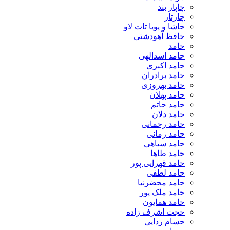
چاپار بند
چارتار
حاشا و پویا تات لاو
حافظ آهودشتی
حامد
حامد اسدالهی
حامد اکبری
حامد برادران
حامد بهروزی
حامد پهلان
حامد حاتم
حامد دلان
حامد رحمانی
حامد زمانی
حامد سیاهی
حامد طاها
حامد قهرایی پور
حامد لطفی
حامد محضرنیا
حامد ملک پور
حامد همایون
حجت اشرف زاده
حسام ردایی