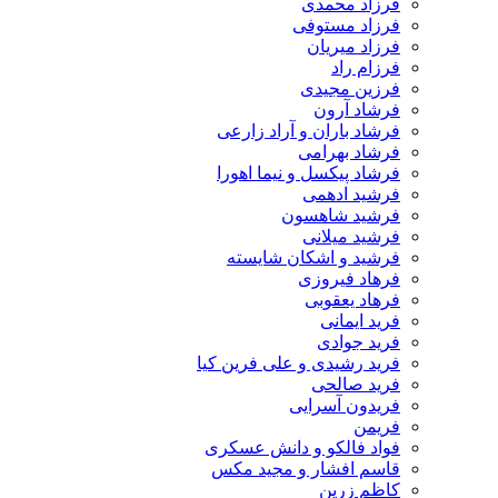
فرزاد محمدی
فرزاد مستوفی
فرزاد میریان
فرزام راد
فرزین مجیدی
فرشاد آرون
فرشاد باران و آراد زارعی
فرشاد بهرامی
فرشاد پیکسل و نیما اهورا
فرشید ادهمی
فرشید شاهسون
فرشید میلانی
فرشید و اشکان شایسته
فرهاد فیروزی
فرهاد یعقوبی
فرید ایمانی
فرید جوادی
فرید رشیدی و علی فرین کیا
فرید صالحی
فریدون آسرایی
فریمن
فواد فالکو و دانش عسکری
قاسم افشار و مجید مکس
کاظم زرین