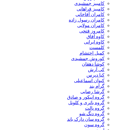
کامبیز جمشیدی
کامبیز فراهانی
کامران آقاخانی
کامران رسول زاده
کامران مولایی
کامروز فتحی
کاوه آفاق
کاوه ایرانی
کلمست
کمیل احتشام
کوروش جمشیدی
کوشا دهقان
کی آرش
کیا دپرس
کیوان اسماعیلی
گرام بند
گرشا رضایی
گروه اپیکور و صادق
گروه باتری و کلونل
گروه پالت
گروه دنگ شو
گروه سان دارک باند
گروه سون