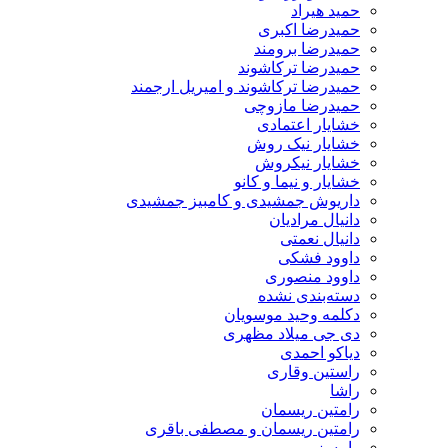
حمید هیراد
حمیدرضا اکبری
حمیدرضا برومند
حمیدرضا ترکاشوند
حمیدرضا ترکاشوند و امیریل ارجمند
حمیدرضا مازوچی
خشایار اعتمادی
خشایار نیک روش
خشایار نیکروش
خشایار و نیما و کانو
داریوش جمشیدی و کامبیز جمشیدی
دانیال مرادیان
دانیال نعمتی
داوود فشکی
داوود منصوری
دسته‌بندی نشده
دکلمه وحید موسویان
دی جی میلاد مظهری
دیاکو احمدی
راستین وقاری
راشا
رامتین ریسمان
رامتین ریسمان و مصطفی باقری
رامسز