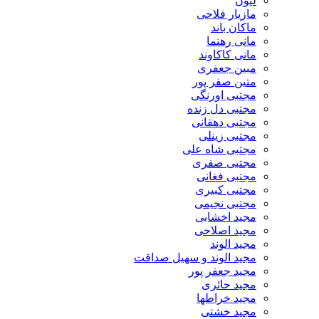
لیون
مازیار فلاحی
ماکان باند
مانی رهنما
مانی کاکاوند
مبین جعفری
متین صفر پور
مجتبی اورنگی
مجتبی دل زنده
مجتبی دهقانی
مجتبی زینلی
مجتبی شاه علی
مجتبی صفری
مجتبی فغانی
مجتبی کبیری
مجتبی نجیمی
مجید اخشابی
مجید اصلاحی
مجید الوند‎
مجید الوند و سهیل صداقت
مجید جعفر پور
مجید حائری
مجید خراطها
مجید خشتی