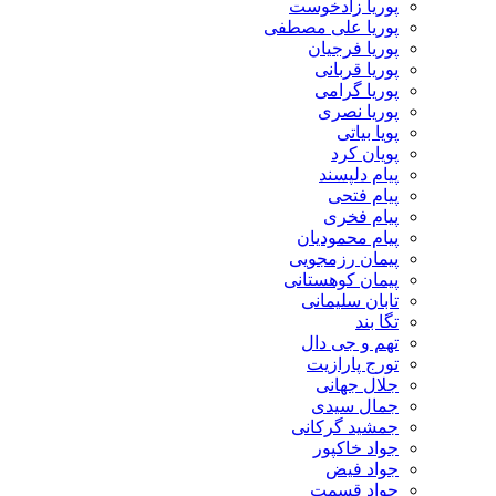
پوریا زادخوست
پوریا علی مصطفی
پوریا فرجیان
پوریا قربانی
پوریا گرامی
پوریا نصری
پویا بیاتی
پویان کرد
پیام دلپسند
پیام فتحی
پیام فخری
پیام محمودیان
پیمان رزمجویی
پیمان کوهستانی
تابان سلیمانی
تگا بند
تهم و جی دال
تورج پارازیت
جلال جهانی
جمال سیدی
جمشید گرکانی
جواد خاکپور
جواد فیض
جواد قسمت