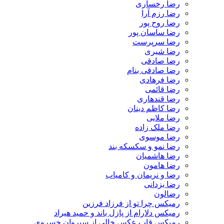
رضا رخساری
رضا رزم آرا
رضا روح پور
رضا ساسان پور
رضا سرپرست
رضا شیری
رضا صادقی
رضا صادقی بنام
رضا فرهادی
رضا قائمی
رضا قندهاری
رضا کاظم دینان
رضا ملایی
رضا ملک زاده
رضا موسوی
رضا نمو و سکسکه بند
رضا هاشمیان
رضا هامون
رضا و نریمان و کامیاب
رضا یزدانی
رضالون
رمیکس چرا تو از فرزاد فرزین
رمیکس دلارام از پازل باند و حمید هیراد
رمیکس قاب عکس خالی از سیروان خسروی