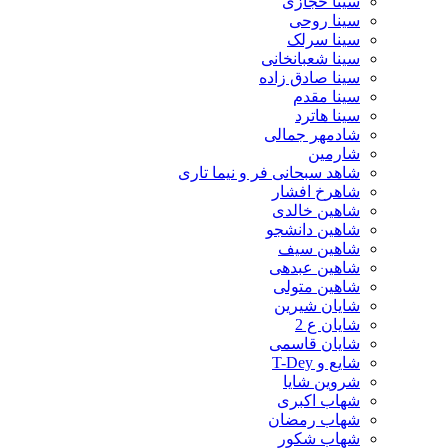
سینا حجازی
سینا روحی
سینا سرلک
سینا شعبانخانی
سینا صادق زاده
سینا مقدم
سینا هاترد
شادمهر جمالی
شارمین
شاهد سبحانی فر و نیما تاری
شاهرخ افشار
شاهین خالدی
شاهین دانشجو
شاهین سیف
شاهین عبدهی
شاهین متولی
شایان شیرین
شایان ع 2
شایان قاسمی
شایع و T-Dey
شروین شایا
شهاب اکبری
شهاب رمضان
شهاب شکور