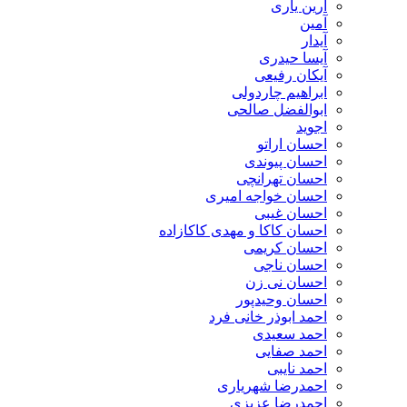
آرین یاری
آمین
آیدار
آیسا حیدری
آیکان رفیعی
ابراهیم چاردولی
ابوالفضل صالحی
اجوید
احسان اراتو
احسان پیوندی
احسان تهرانچی
احسان خواجه امیری
احسان غیبی
احسان کاکا و مهدی کاکازاده
احسان کریمی
احسان ناجی
احسان نی زن
احسان وحیدپور
احمد ابوذر خانی فرد
احمد سعیدی
احمد صفایی
احمد نایبی
احمدرضا شهریاری
احمدرضا عزیزی