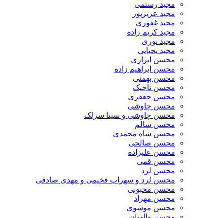
مجید رستمی
مجید عزیزپور
مجید غفوری
مجید کریم زاده
مجید نوری
مجید یحیایی
محسن ابراری
محسن ابراهیم زاده
محسن بهمنی
محسن تاجیک
محسن جعفری
محسن چاوشی
محسن چاوشی و سینا سرلک
محسن سالم
محسن شاه محمدی
محسن صالحی
محسن علیزاده
محسن قمی
محسن لرد
محسن لرد و سهراب فخیمی و مهدی صادقی
محسن محبوبی
محسن مهراد
محسن موسوی
محسن والهیان