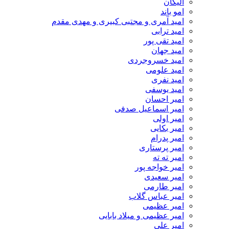
الیکان
امو باند
امید آمری و مجتبی کبیری و مهدى مقدم
امید ترابی
امید تقی پور
امید جهان
امید خسروجردی
امید علومی
امید نفری
امید یوسفی
امیر احسان
امیر اسماعیل صدفی
امیر اولی
امیر بکایی
امیر پدرام
امیر پرستاری
امیر ته ته
امیر خواجه پور
امیر سعیدی
امیر طارمی
امیر عباس گلاب
امیر عظیمی
امیر عظیمی و میلاد بابایی
امیر علی