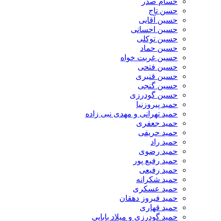
حسام صدر
حسن تاج
حسین آقایی
حسین احسانی
حسین توکلی
حسین حماد
حسین غربت خواه
حسین فتحی
حسین قنبری
حسین گنجی
حسین گودرزی
حمید پیروزنیا
حمید تهرانی و مهدی نبی زاده
حمید جعفری
حمید حریفی
حمید راد
حمید رضوی
حمید رفیع پور
حمید رفیعی
حمید شکرانه
حمید عسکری
حمید فیروز دهقان
حمید قهاری
حمید گودرزی و میلاد بابایی