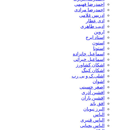
احمدرضا فهیمی
احمدرضا مرادی
ادریس غلامی
ادی عطار
ادیب طاهری
اروین
استاد ایرج
استون
استونا
اسماعیل خانزاده
اسماعیل خیراتی
اشکان کشاورز
اشکان کینگ
اشلی.ک و بی رپ
اشوان
اصغر حسینی
افشین آذری
افشین باران
افق باند
البرز نبویان
الیاس
الیاس قنبرى
الیاس یحیایی