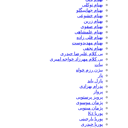
بهنام توکلی
بهنام جهانبیگلو
بهنام خشوعی
بهنام زرین
بهنام صفوی
بهنام علمشاهی
بهنام قلی زاده
بهنام مهدیدوست
بهنام نجفی
بی کلام علیرضا حیدری
بی کلام مهرزاد خواجه امیری
بیات
بیژن رزم خواه
پاز
پازل باند
پدرام بهزادی
پرواز
پرویز پرستویی
پژمان موسوی
پژمان مینویی
پوریا Kz
پوریا بارجینی
پوریا حیدری