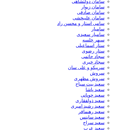
سامان دولتشاهی
سامان زیوار
سامان صادقی
سامان علیبخشی
سامی استار و محسن راد
سامیار
سامیار سعیدی
سپهر خلسه
ستار اسماعیلی
ستار رضوی
سجاد حاتمی
سجاد خیری
سرپیکو و علی سان
سروش
سروش مظهری
سعید بیت سیاح
سعید پاشا
سعید چوپانی
سعید ذولفقاری
سعید رشید امیری
سعید رهنمافر
سعید ساینس
سعید سراج
سعید عرب