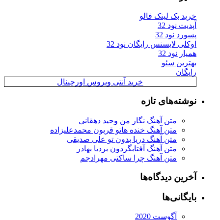
ید بک لینک فالو
یت نود 32
رد نود 32
کلی لایسنس رایگان نود 32
ار نود 32
ترین سئو
یگان
خرید آنتی ویروس اورجینال
شته‌های تازه
متن آهنگ نگار من وحید دهقانی
متن آهنگ خنده هاتو قربون محمدعلیزاده
متن آهنگ دریا بدون تو علی صدیقی
متن آهنگ آفتابگردون بردیا بهادر
متن آهنگ چرا ساکتی مهرادجم
رین دیدگاه‌ها
یگانی‌ها
آگوست 2020