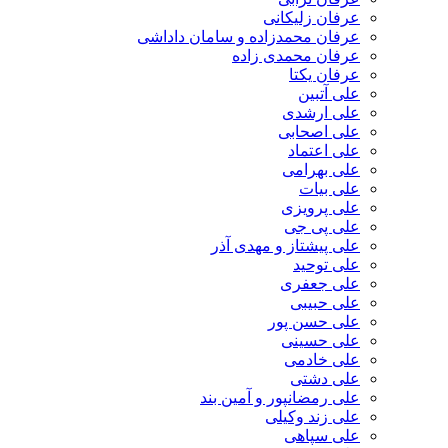
عرفان زلیکانی
عرفان محمدزاده و سامان داداشی
عرفان محمدی زاده
عرفان یکتا
علی آتبین
علی ارشدی
علی اصحابی
علی اعتماد
علی بهرامی
علی بیات
علی پرویزی
علی پی جی
علی پیشتاز و مهدی آذر
علی توحید
علی جعفری
علی حبیبی
علی حسن پور
علی حسینی
علی خادمی
علی دشتی
علی رمضانپور و آمین بند
علی زند وکیلی
علی سپاهی