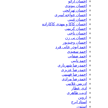
احسان اراتو
احسان پیوندی
احسان تهرانچی
احسان خواجه امیری
احسان غیبی
احسان کاکا و مهدی کاکازاده
احسان کریمی
احسان ناجی
احسان نی زن
احسان وحیدپور
احمد ابوذر خانی فرد
احمد سعیدی
احمد صفایی
احمد نایبی
احمدرضا شهریاری
احمدرضا عزیزی
احمدرضا فهیمی
احمدرضا مرادی
ادریس غلامی
ادی عطار
ادیب طاهری
اروین
استاد ایرج
استون