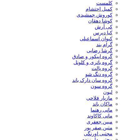
کلمست
کمیل احتشام
کوروش جمشیدی
کوشا دهقان
کی آرش
کیا دپرس
کیوان اسماعیلی
گرام بند
گرشا رضایی
گروه اپیکور و صادق
گروه باتری و کلونل
گروه پالت
گروه دنگ شو
گروه سان دارک باند
گروه سون
لیون
مازیار فلاحی
ماکان باند
مانی رهنما
مانی کاکاوند
مبین جعفری
متین صفر پور
مجتبی اورنگی
مجتبی دل زنده