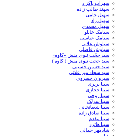
سهراب پاکزاد
سهند طالب زاده
سهیل جامی
سهیل راد
سهیل محمدی
سیامک خانلو
سیامک عباسی
سیاوش علایی
سیاوش فاضلی
سید حجّت نبوی منش «کاوه»
سید حجت نبوی منش ( کاوه )
سید حسین حسینى
سید سجاد میر علائی
سیروان خسروی
سینا پرپری
سینا حجازی
سینا روحی
سینا سرلک
سینا شعبانخانی
سینا صادق زاده
سینا مقدم
سینا هاترد
شادمهر جمالی
شارمین