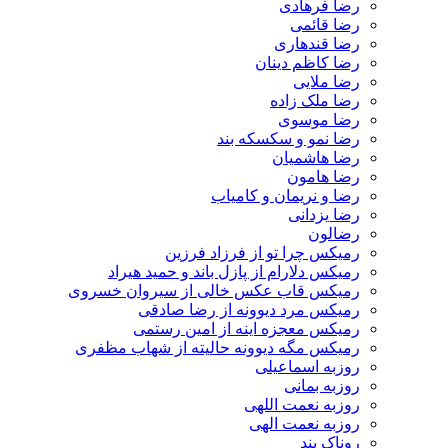
رضا فرهادی
رضا قائمی
رضا قندهاری
رضا کاظم دینان
رضا ملایی
رضا ملک زاده
رضا موسوی
رضا نمو و سکسکه بند
رضا هاشمیان
رضا هامون
رضا و نریمان و کامیاب
رضا یزدانی
رضالون
رمیکس چرا تو از فرزاد فرزین
رمیکس دلارام از پازل باند و حمید هیراد
رمیکس قاب عکس خالی از سیروان خسروی
رمیکس مرد دیوونه از رضا صادقی
رمیکس معجزه اینه از امین رستمی
رمیکس مگه دیوونه حالیته از شهاب مظفری
روزبه اسماعیلی
روزبه بمانی
روزبه نعمت اللهی
روزبه نعمت الهی
روناک بند