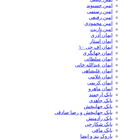
امین حسنوند
امین رستمی
امین رفیعی
امین محمودی
امین ناریت
ایمان آذری
ایمان استار
ایمان اف جی ۱۰
ایمان جهانگری
ایمان سلطانی
ایمان عبدالله خانی
ایمان علیشاهی
ایمان غلامی
ایمان کریمی
ایمان ماهرو
بابک ارجمند
بابک جاهدی
بابک جهانبخش
بابک جهانبخش و رضا صادقی
بابک رادمنش
بابک شکارچی
بابک مافی
باروک بند و ایضا