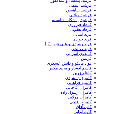
فرشاد پیکسل و نیما اهورا
فرشید ادهمی
فرشید شاهسون
فرشید میلانی
فرشید و اشکان شایسته
فرهاد فیروزی
فرهاد یعقوبی
فرید ایمانی
فرید جوادی
فرید رشیدی و علی فرین کیا
فرید صالحی
فریدون آسرایی
فریمن
فواد فالکو و دانش عسکری
قاسم افشار و مجید مکس
کاظم زرین
کامبیز جمشیدی
کامبیز فراهانی
کامران آقاخانی
کامران رسول زاده
کامران مولایی
کامروز فتحی
کاوه آفاق
کاوه ایرانی