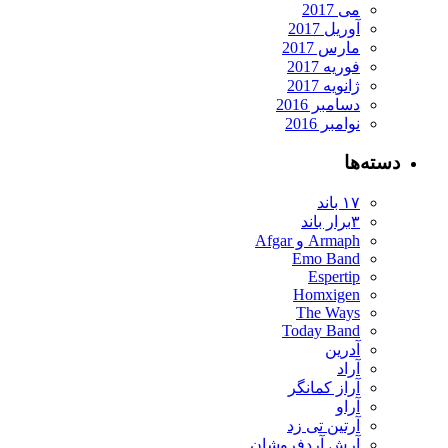
می 2017
آوریل 2017
مارس 2017
فوریه 2017
ژانویه 2017
دسامبر 2016
نوامبر 2016
دسته‌ها
۱۷ باند
۳برار باند
Armaph و Afgar
Emo Band
Espertip
Homxigen
The Ways
Today Band
آدرین
آراد
آراز کمانگر
آراو
آرتین تی زد
آرش آردفروشان