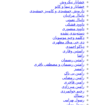
خشایار نیکروش
خشایار و نیما و کانو
داریوش جمشیدی و کامبیز جمشیدی
دانیال مرادیان
دانیال نعمتی
داوود فشکی
داوود منصوری
دسته‌بندی نشده
دکلمه وحید موسویان
دی جی میلاد مظهری
دیاکو احمدی
راستین وقاری
راشا
رامتین ریسمان
رامتین ریسمان و مصطفی باقری
رامسز
رامین بی باک
رامین رمضانی
رامین فاخری
رامین میرزادی
رحیم جوانمردی
رستاک
رسول بهرامی
رسول پویان