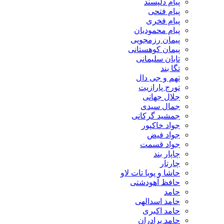
پیام دلپسند
پیام فتحی
پیام فخری
پیام محمودیان
پیمان رزمجویی
پیمان کوهستانی
تابان سلیمانی
تگا بند
تهم و جی دال
تورج پارازیت
جلال جهانی
جمال سیدی
جمشید گرکانی
جواد خاکپور
جواد فیض
جواد قسمت
چاپار بند
چارتار
حاشا و پویا تات لاو
حافظ آهودشتی
حامد
حامد اسدالهی
حامد اکبری
حامد برادران