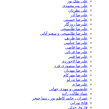
علی ملک پور
علی میرمحمدی
علی نظریان
علیرضا آذر
علیرضا حسینی
علیرضا روزگار
علیرضا طلیسچی
علیرضا طلیسچی و سعید آتانی
علیرضا ظریف
علیرضا عباسی
علیرضا قاضی
علیرضا قربانی
علیرضا قنبر
علیرضا لاجوردی
علیرضا منصوری فرد
علیرضا مهدیان
علیرضا مهرکام
علیرضا ندرلو
علیرضا ی
علیشمس و مهدی جهانی
عماد طالب زاده
عمران ، حامد کاظم پور ، نیما حنجر
فاتح نورایی
فاروق جدلی