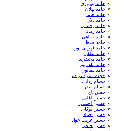
حامد بهروزی
حامد پهلان
حامد حاتم
حامد دلان
حامد رحمانی
حامد زمانی
حامد سیاهی
حامد طاها
حامد قهرایی پور
حامد لطفی
حامد محضرنیا
حامد ملک پور
حامد همایون
حجت اشرف زاده
حسام ردایی
حسام صدر
حسن تاج
حسین آقایی
حسین احسانی
حسین توکلی
حسین حماد
حسین غربت خواه
حسین فتحی