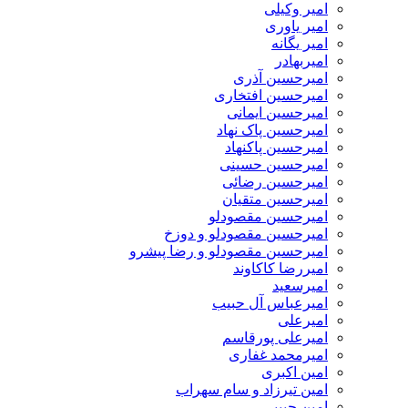
امیر وکیلی
امیر یاوری
امیر یگانه
امیربهادر
امیرحسین آذری
امیرحسین افتخاری
امیرحسین ایمانی
امیرحسین پاک نهاد
امیرحسین پاکنهاد
امیرحسین حسینی
امیرحسین رضائی
امیرحسین متقیان
امیرحسین مقصودلو
امیرحسین مقصودلو و دوزخ
امیرحسین مقصودلو و رضا پیشرو
امیررضا کاکاوند
امیرسعید
امیرعباس آل حبیب
امیرعلی
امیرعلی پورقاسم
امیرمحمد غفاری
امین اکبری
امین تیرزاد و سام سهراب
امین حبیبی