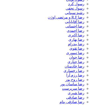
رسول کرد
رسول نجفی
رشید سینایی
رضا R.F و مرتضی اوژن
رضا آقابابایی
رضا احسانی
رضا احمدی
رضا اکبری
رضا بهاری
رضا بیدرام
رضا تقوی
رضا تیموری
رضا جوان
رضا چناری
رضا خادمیان
رضا رخساری
رضا رزم آرا
رضا روح پور
رضا ساسان پور
رضا سرپرست
رضا شیری
رضا صادقی
رضا صادقی بنام