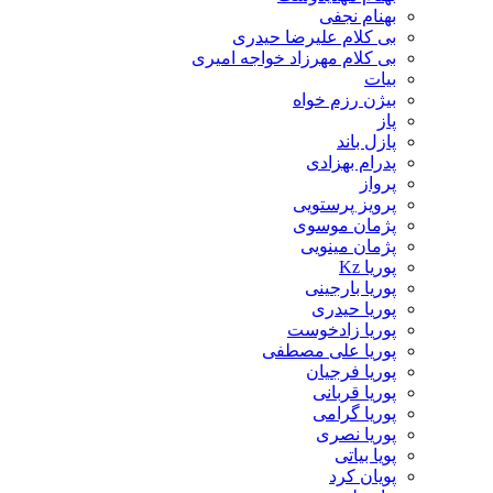
بهنام نجفی
بی کلام علیرضا حیدری
بی کلام مهرزاد خواجه امیری
بیات
بیژن رزم خواه
پاز
پازل باند
پدرام بهزادی
پرواز
پرویز پرستویی
پژمان موسوی
پژمان مینویی
پوریا Kz
پوریا بارجینی
پوریا حیدری
پوریا زادخوست
پوریا علی مصطفی
پوریا فرجیان
پوریا قربانی
پوریا گرامی
پوریا نصری
پویا بیاتی
پویان کرد