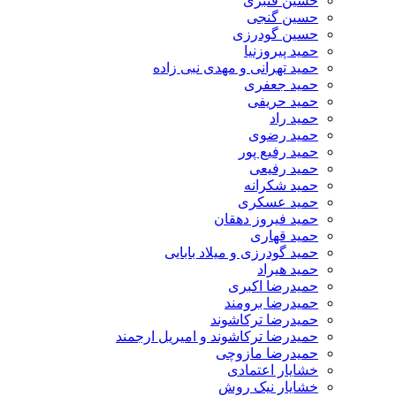
حسین قنبری
حسین گنجی
حسین گودرزی
حمید پیروزنیا
حمید تهرانی و مهدی نبی زاده
حمید جعفری
حمید حریفی
حمید راد
حمید رضوی
حمید رفیع پور
حمید رفیعی
حمید شکرانه
حمید عسکری
حمید فیروز دهقان
حمید قهاری
حمید گودرزی و میلاد بابایی
حمید هیراد
حمیدرضا اکبری
حمیدرضا برومند
حمیدرضا ترکاشوند
حمیدرضا ترکاشوند و امیریل ارجمند
حمیدرضا مازوچی
خشایار اعتمادی
خشایار نیک روش