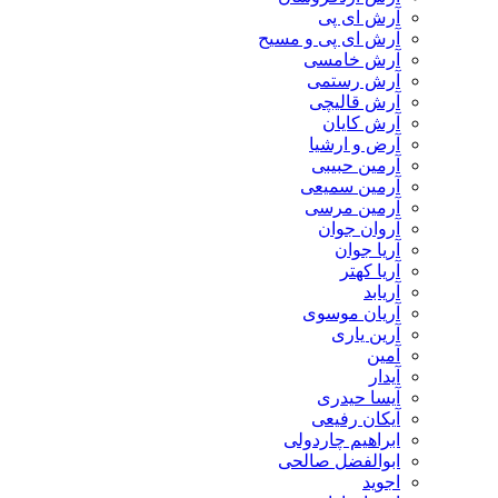
آرش ای پی
آرش ای پی و مسیح
آرش خامسی
آرش رستمی
آرش قالیچی
آرش کایان
​آرض و ارشیا
آرمین حبیبی
آرمین سمیعی
آرمین مرسی
آروان جوان
آریا جوان
آریا کهتر
آریابد
آریان موسوی
آرین یاری
آمین
آیدار
آیسا حیدری
آیکان رفیعی
ابراهیم چاردولی
ابوالفضل صالحی
اجوید