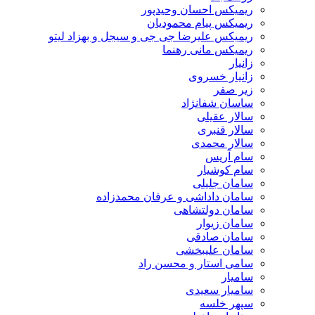
ریمیکس احسان وحیدپور
ریمیکس پیام محمودیان
ریمیکس علیرضا جی جی و سیجل و بهزاد لیتو
ریمیکس مانی رهنما
زانیار
زانیار خسروی
زیر صفر
ساسان شفانژاد
سالار عقیلی
سالار قنبری
سالار محمدی
سام آریس
سام کوشیار
سامان جلیلی
سامان داداشی و عرفان محمدزاده
سامان دولتشاهی
سامان زیوار
سامان صادقی
سامان علیبخشی
سامی استار و محسن راد
سامیار
سامیار سعیدی
سپهر خلسه