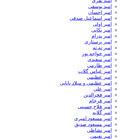
امید نفری
امید یوسفی
امیر احسان
امیر اسماعیل صدفی
امیر اولی
امیر بکایی
امیر پدرام
امیر پرستاری
امیر ته ته
امیر خواجه پور
امیر سعیدی
امیر طارمی
امیر عباس گلاب
امیر عظیمی
امیر عظیمی و میلاد بابایی
امیر علی
امیر فخرالدین
امیر فرجام
امیر فلاح حسینی
امیر گلایه
امیر مسعود امیری
امیر مسعود صدیق
امیر نشاطی
امیر نعیمی