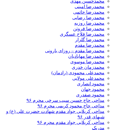
محمدحسین مهدی
محمدرضا امینی
محمدرضا حاتمی
محمدرضا رضایی
محمدرضا روزبه
محمدرضا فروتن
محمدرضا فلاح عسگری
محمدرضا گلزار
محمدرضا مقدم
محمدرضا مقدم – روزای بارونی
محمدرضا مهابادیان
محمدرضا موسوی
محمدزمان خدری
محمدعلی محمودی (رادمان)
محمدعلی مولایی
محمود انصاری
محمود جهان
محمود صفدری
مداحی حاج حسین سیب سرخی محرم ۹۶
مداحی حاج محمود کریمی محرم ۹۶
مداحی کربلایی جواد مقدم شهادت حضرت علی (ع) و
شبهای قدر ۹۶
مداحی کربلایی جواد مقدم محرم ۹۶
مدریک