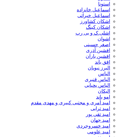
استونا
اسماعیل خانزاده
اسماعیل خیراتی
اشکان کشاورز
اشکان کینگ
اشلی.ک و بی رپ
اشوان
اصغر حسینی
افشین آذری
افشین باران
افق باند
البرز نبویان
الیاس
الیاس قنبرى
الیاس یحیایی
الیکان
امو باند
امید آمری و مجتبی کبیری و مهدى مقدم
امید ترابی
امید تقی پور
امید جهان
امید خسروجردی
امید علومی