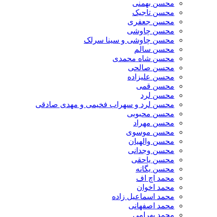
محسن بهمنی
محسن تاجیک
محسن جعفری
محسن چاوشی
محسن چاوشی و سینا سرلک
محسن سالم
محسن شاه محمدی
محسن صالحی
محسن علیزاده
محسن قمی
محسن لرد
محسن لرد و سهراب فخیمی و مهدی صادقی
محسن محبوبی
محسن مهراد
محسن موسوی
محسن والهیان
محسن وجدانی
محسن یاحقی
محسن یگانه
محمد اچ اف
محمد اخوان
محمد اسماعیل زاده
محمد اصفهانی
محمد بهرامی