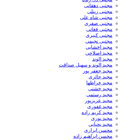
مجتبی دهقانی
مجتبی زینلی
مجتبی شاه علی
مجتبی صفری
مجتبی فغانی
مجتبی کبیری
مجتبی نجیمی
مجید اخشابی
مجید اصلاحی
مجید الوند‎
مجید الوند و سهیل صداقت
مجید جعفر پور
مجید حائری
مجید خراطها
مجید خشتی
مجید رستمی
مجید عزیزپور
مجید غفوری
مجید کریم زاده
مجید نوری
مجید یحیایی
محسن ابراری
محسن ابراهیم زاده