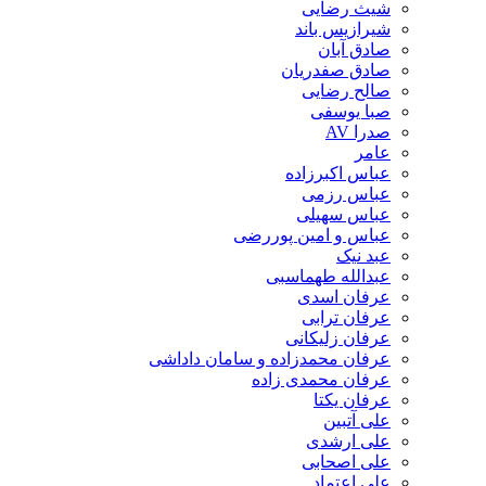
شیث رضایی
شیرازیس باند
صادق آبان
صادق صفدریان
صالح رضایی
صبا یوسفی
صدرا AV
عامر
عباس اکبرزاده
عباس رزمی
عباس سهیلی
عباس و امین پوررضی
عبد نیک
عبدالله طهماسبی‎
عرفان اسدی
عرفان ترابی
عرفان زلیکانی
عرفان محمدزاده و سامان داداشی
عرفان محمدی زاده
عرفان یکتا
علی آتبین
علی ارشدی
علی اصحابی
علی اعتماد