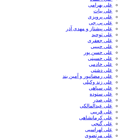
علی بهرامی
علی بیات
علی پرویزی
علی پی جی
علی پیشتاز و مهدی آذر
علی توحید
علی جعفری
علی حبیبی
علی حسن پور
علی حسینی
علی خادمی
علی دشتی
علی رمضانپور و آمین بند
علی زند وکیلی
علی سپاهی
علی ستوده
علی صدر
علی عبدالمالکی
علی قریبی
علی کرمانشاهی
علی گنجی
علی لهراسبی
علی مرتضوی