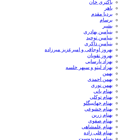
باکتری خان
باهر
بردیا مقدم
برسام
بشیر
بنیامین بهادری
بنیامین توحید
بنیامین ذاکری
بهروز اوجاقی و امیرعزیز میرزاده
بهروز نقویان
بهزاد پارسایی
بهزاد لیتو و سپهر خلسه
بهمن
بهمن احمدی
بهمن نوری
بهنام بانی
بهنام توکلی
بهنام جهانبیگلو
بهنام خشوعی
بهنام زرین
بهنام صفوی
بهنام علمشاهی
بهنام قلی زاده
بهنام مهدیدوست