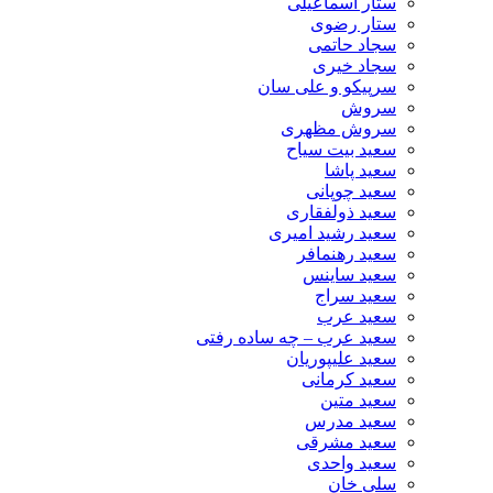
ستار اسماعیلی
ستار رضوی
سجاد حاتمی
سجاد خیری
سرپیکو و علی سان
سروش
سروش مظهری
سعید بیت سیاح
سعید پاشا
سعید چوپانی
سعید ذولفقاری
سعید رشید امیری
سعید رهنمافر
سعید ساینس
سعید سراج
سعید عرب
سعید عرب – چه ساده رفتی
سعید علیپوریان
سعید کرمانی
سعید متین
سعید مدرس
سعید مشرقی
سعید واحدی
سلی خان