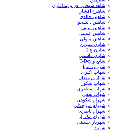
شاهد سبحانی فر و نیما تاری
شاهرخ افشار
شاهین خالدی
شاهین دانشجو
شاهین سیف
شاهین عبدهی
شاهین متولی
شایان شیرین
شایان ع 2
شایان قاسمی
شایع و T-Dey
شروین شایا
شهاب اکبری
شهاب رمضان
شهاب شکور
شهاب مظفری
شهاب نجفی
شهرام شکوهی
شهرام میرجلالی
شهرام ناظری
شهرام نیک یار
شهریار حسینی
شهیاد