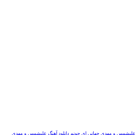
د علیشمس و مهدی جهانی ای جونم
دانلود آهنگ علیشمس و مهدی