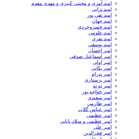
امید آمری و مجتبی کبیری و مهدى مقدم
امید ترابی
امید تقی پور
امید جهان
امید خسروجردی
امید علومی
امید نفری
امید یوسفی
امیر احسان
امیر اسماعیل صدفی
امیر اولی
امیر بکایی
امیر پدرام
امیر پرستاری
امیر ته ته
امیر خواجه پور
امیر سعیدی
امیر طارمی
امیر عباس گلاب
امیر عظیمی
امیر عظیمی و میلاد بابایی
امیر علی
امیر فخرالدین
امیر فرجام