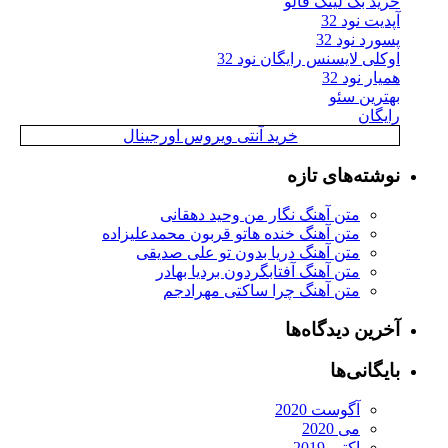
خرید بک لینک فالو
آپدیت نود 32
پسورد نود 32
اوکلی لایسنس رایگان نود 32
همیار نود 32
بهترین سئو
رایگان
خرید آنتی ویروس اورجینال
نوشته‌های تازه
متن آهنگ نگار من وحید دهقانی
متن آهنگ خنده هاتو قربون محمدعلیزاده
متن آهنگ دریا بدون تو علی صدیقی
متن آهنگ آفتابگردون بردیا بهادر
متن آهنگ چرا ساکتی مهرادجم
آخرین دیدگاه‌ها
بایگانی‌ها
آگوست 2020
می 2020
اکتبر 2019