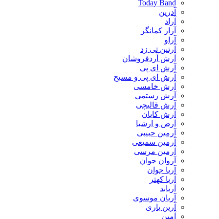
Today Band
آدرین
آراد
آراز کمانگر
آراو
آرتین تی زد
آرش آردفروشان
آرش ای پی
آرش ای پی و مسیح
آرش خامسی
آرش رستمی
آرش قالیچی
آرش کایان
​آرض و ارشیا
آرمین حبیبی
آرمین سمیعی
آرمین مرسی
آروان جوان
آریا جوان
آریا کهتر
آریابد
آریان موسوی
آرین یاری
آمین