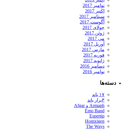
نوامبر 2017
اکتبر 2017
سپتامبر 2017
آگوست 2017
جولای 2017
ژوئن 2017
می 2017
آوریل 2017
مارس 2017
فوریه 2017
ژانویه 2017
دسامبر 2016
نوامبر 2016
دسته‌ها
۱۷ باند
۳برار باند
Armaph و Afgar
Emo Band
Espertip
Homxigen
The Ways