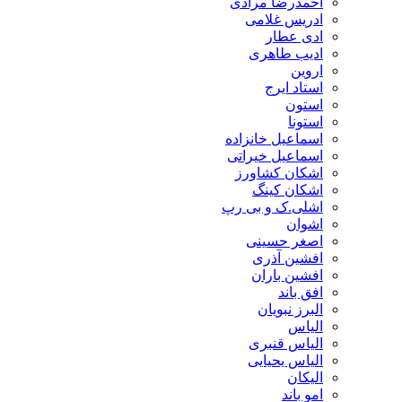
احمدرضا مرادی
ادریس غلامی
ادی عطار
ادیب طاهری
اروین
استاد ایرج
استون
استونا
اسماعیل خانزاده
اسماعیل خیراتی
اشکان کشاورز
اشکان کینگ
اشلی.ک و بی رپ
اشوان
اصغر حسینی
افشین آذری
افشین باران
افق باند
البرز نبویان
الیاس
الیاس قنبرى
الیاس یحیایی
الیکان
امو باند