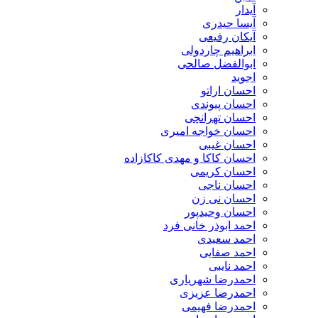
آیدار
آیسا حیدری
آیکان رفیعی
ابراهیم چاردولی
ابوالفضل صالحی
اجوید
احسان اراتو
احسان پیوندی
احسان تهرانچی
احسان خواجه امیری
احسان غیبی
احسان کاکا و مهدی کاکازاده
احسان کریمی
احسان ناجی
احسان نی زن
احسان وحیدپور
احمد ابوذر خانی فرد
احمد سعیدی
احمد صفایی
احمد نایبی
احمدرضا شهریاری
احمدرضا عزیزی
احمدرضا فهیمی