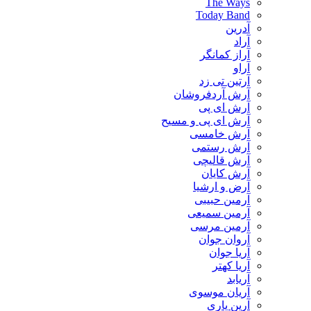
The Ways
Today Band
آدرین
آراد
آراز کمانگر
آراو
آرتین تی زد
آرش آردفروشان
آرش ای پی
آرش ای پی و مسیح
آرش خامسی
آرش رستمی
آرش قالیچی
آرش کایان
​آرض و ارشیا
آرمین حبیبی
آرمین سمیعی
آرمین مرسی
آروان جوان
آریا جوان
آریا کهتر
آریابد
آریان موسوی
آرین یاری