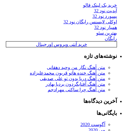
خرید بک لینک فالو
آپدیت نود 32
پسورد نود 32
اوکلی لایسنس رایگان نود 32
همیار نود 32
بهترین سئو
رایگان
خرید آنتی ویروس اورجینال
نوشته‌های تازه
متن آهنگ نگار من وحید دهقانی
متن آهنگ خنده هاتو قربون محمدعلیزاده
متن آهنگ دریا بدون تو علی صدیقی
متن آهنگ آفتابگردون بردیا بهادر
متن آهنگ چرا ساکتی مهرادجم
آخرین دیدگاه‌ها
بایگانی‌ها
آگوست 2020
می 2020