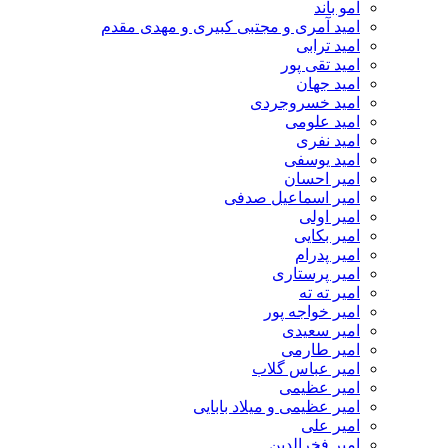
امو باند
امید آمری و مجتبی کبیری و مهدى مقدم
امید ترابی
امید تقی پور
امید جهان
امید خسروجردی
امید علومی
امید نفری
امید یوسفی
امیر احسان
امیر اسماعیل صدفی
امیر اولی
امیر بکایی
امیر پدرام
امیر پرستاری
امیر ته ته
امیر خواجه پور
امیر سعیدی
امیر طارمی
امیر عباس گلاب
امیر عظیمی
امیر عظیمی و میلاد بابایی
امیر علی
امیر فخرالدین