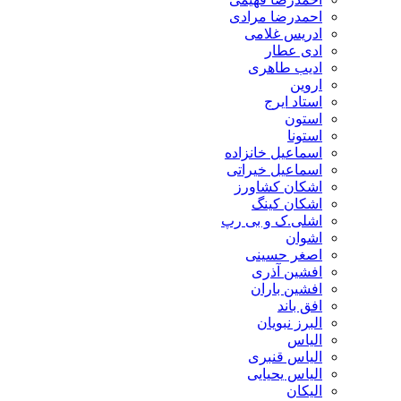
احمدرضا مرادی
ادریس غلامی
ادی عطار
ادیب طاهری
اروین
استاد ایرج
استون
استونا
اسماعیل خانزاده
اسماعیل خیراتی
اشکان کشاورز
اشکان کینگ
اشلی.ک و بی رپ
اشوان
اصغر حسینی
افشین آذری
افشین باران
افق باند
البرز نبویان
الیاس
الیاس قنبرى
الیاس یحیایی
الیکان