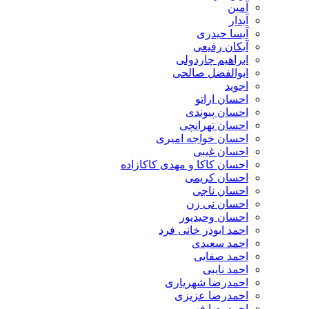
آمین
آیدار
آیسا حیدری
آیکان رفیعی
ابراهیم چاردولی
ابوالفضل صالحی
اجوید
احسان اراتو
احسان پیوندی
احسان تهرانچی
احسان خواجه امیری
احسان غیبی
احسان کاکا و مهدی کاکازاده
احسان کریمی
احسان ناجی
احسان نی زن
احسان وحیدپور
احمد ابوذر خانی فرد
احمد سعیدی
احمد صفایی
احمد نایبی
احمدرضا شهریاری
احمدرضا عزیزی
احمدرضا فهیمی