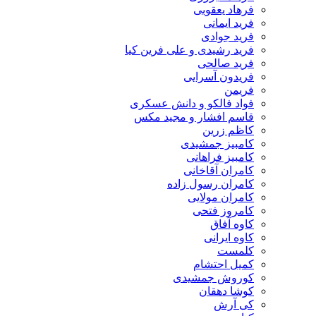
فرهاد یعقوبی
فرید ایمانی
فرید جوادی
فرید رشیدی و علی فرین کیا
فرید صالحی
فریدون آسرایی
فریمن
فواد فالکو و دانش عسکری
قاسم افشار و مجید مکس
کاظم زرین
کامبیز جمشیدی
کامبیز فراهانی
کامران آقاخانی
کامران رسول زاده
کامران مولایی
کامروز فتحی
کاوه آفاق
کاوه ایرانی
کلمست
کمیل احتشام
کوروش جمشیدی
کوشا دهقان
کی آرش