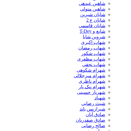
شاهین عبدهی
شاهین متولی
شایان شیرین
شایان ع 2
شایان قاسمی
شایع و T-Dey
شروین شایا
شهاب اکبری
شهاب رمضان
شهاب شکور
شهاب مظفری
شهاب نجفی
شهرام شکوهی
شهرام میرجلالی
شهرام ناظری
شهرام نیک یار
شهریار حسینی
شهیاد
شیث رضایی
شیرازیس باند
صادق آبان
صادق صفدریان
صالح رضایی