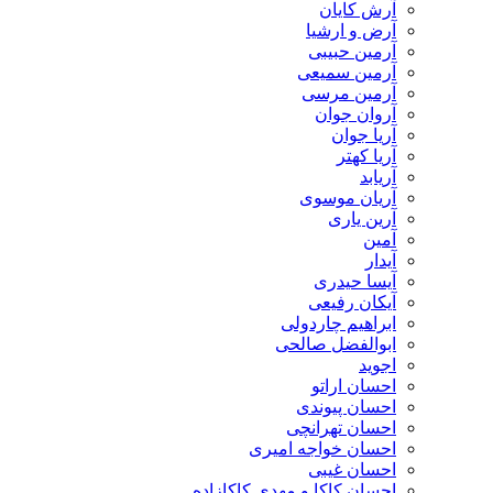
آرش کایان
​آرض و ارشیا
آرمین حبیبی
آرمین سمیعی
آرمین مرسی
آروان جوان
آریا جوان
آریا کهتر
آریابد
آریان موسوی
آرین یاری
آمین
آیدار
آیسا حیدری
آیکان رفیعی
ابراهیم چاردولی
ابوالفضل صالحی
اجوید
احسان اراتو
احسان پیوندی
احسان تهرانچی
احسان خواجه امیری
احسان غیبی
احسان کاکا و مهدی کاکازاده