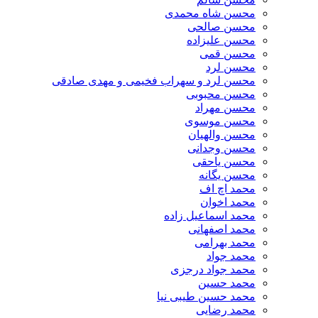
محسن شاه محمدی
محسن صالحی
محسن علیزاده
محسن قمی
محسن لرد
محسن لرد و سهراب فخیمی و مهدی صادقی
محسن محبوبی
محسن مهراد
محسن موسوی
محسن والهیان
محسن وجدانی
محسن یاحقی
محسن یگانه
محمد اچ اف
محمد اخوان
محمد اسماعیل زاده
محمد اصفهانی
محمد بهرامی
محمد جواد
محمد جواد درجزی
محمد حسین
محمد حسین طیبی نیا
محمد رضایی