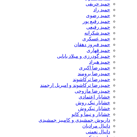
حمید حریفی
حمید راد
حمید رضوی
حمید رفیع پور
حمید رفیعی
حمید شکرانه
حمید عسکری
حمید فیروز دهقان
حمید قهاری
حمید گودرزی و میلاد بابایی
حمید هیراد
حمیدرضا اکبری
حمیدرضا برومند
حمیدرضا ترکاشوند
حمیدرضا ترکاشوند و امیریل ارجمند
حمیدرضا مازوچی
خشایار اعتمادی
خشایار نیک روش
خشایار نیکروش
خشایار و نیما و کانو
داریوش جمشیدی و کامبیز جمشیدی
دانیال مرادیان
دانیال نعمتی