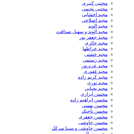
مجتبی کبیری
مجتبی نجیمی
مجید اخشابی
مجید اصلاحی
مجید الوند‎
مجید الوند و سهیل صداقت
مجید جعفر پور
مجید حائری
مجید خراطها
مجید خشتی
مجید رستمی
مجید عزیزپور
مجید غفوری
مجید کریم زاده
مجید نوری
مجید یحیایی
محسن ابراری
محسن ابراهیم زاده
محسن بهمنی
محسن تاجیک
محسن جعفری
محسن چاوشی
محسن چاوشی و سینا سرلک
محسن سالم