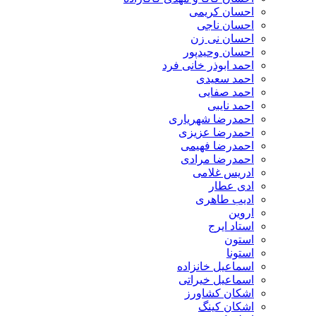
احسان کریمی
احسان ناجی
احسان نی زن
احسان وحیدپور
احمد ابوذر خانی فرد
احمد سعیدی
احمد صفایی
احمد نایبی
احمدرضا شهریاری
احمدرضا عزیزی
احمدرضا فهیمی
احمدرضا مرادی
ادریس غلامی
ادی عطار
ادیب طاهری
اروین
استاد ایرج
استون
استونا
اسماعیل خانزاده
اسماعیل خیراتی
اشکان کشاورز
اشکان کینگ