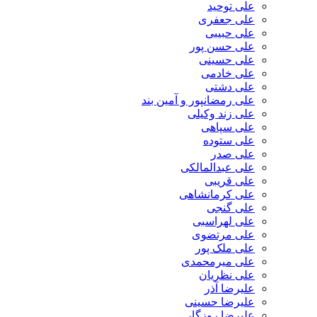
علی توحید
علی جعفری
علی حبیبی
علی حسن پور
علی حسینی
علی خادمی
علی دشتی
علی رمضانپور و آمین بند
علی زند وکیلی
علی سپاهی
علی ستوده
علی صدر
علی عبدالمالکی
علی قریبی
علی کرمانشاهی
علی گنجی
علی لهراسبی
علی مرتضوی
علی ملک پور
علی میرمحمدی
علی نظریان
علیرضا آذر
علیرضا حسینی
علیرضا روزگار