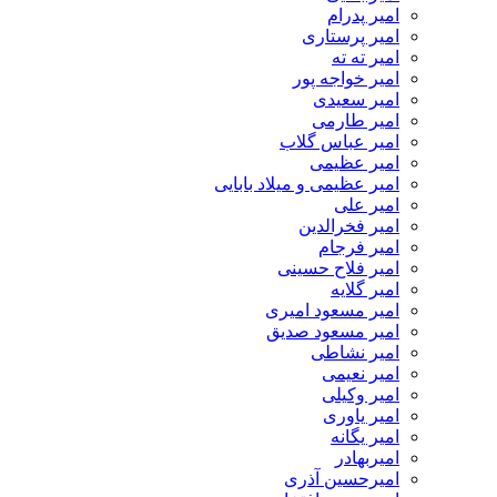
امیر پدرام
امیر پرستاری
امیر ته ته
امیر خواجه پور
امیر سعیدی
امیر طارمی
امیر عباس گلاب
امیر عظیمی
امیر عظیمی و میلاد بابایی
امیر علی
امیر فخرالدین
امیر فرجام
امیر فلاح حسینی
امیر گلایه
امیر مسعود امیری
امیر مسعود صدیق
امیر نشاطی
امیر نعیمی
امیر وکیلی
امیر یاوری
امیر یگانه
امیربهادر
امیرحسین آذری