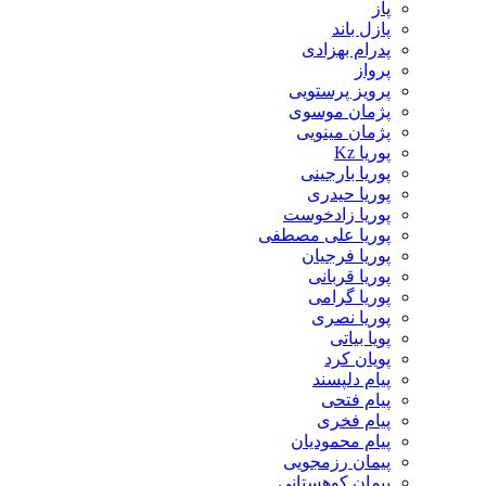
پاز
پازل باند
پدرام بهزادی
پرواز
پرویز پرستویی
پژمان موسوی
پژمان مینویی
پوریا Kz
پوریا بارجینی
پوریا حیدری
پوریا زادخوست
پوریا علی مصطفی
پوریا فرجیان
پوریا قربانی
پوریا گرامی
پوریا نصری
پویا بیاتی
پویان کرد
پیام دلپسند
پیام فتحی
پیام فخری
پیام محمودیان
پیمان رزمجویی
پیمان کوهستانی