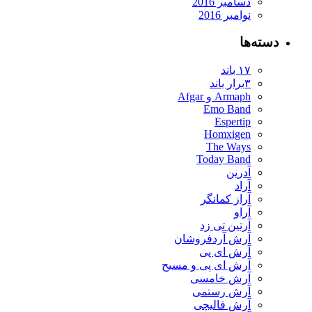
دسامبر 2016
نوامبر 2016
دسته‌ها
۱۷ باند
۳برار باند
Armaph و Afgar
Emo Band
Espertip
Homxigen
The Ways
Today Band
آدرین
آراد
آراز کمانگر
آراو
آرتین تی زد
آرش آردفروشان
آرش ای پی
آرش ای پی و مسیح
آرش خامسی
آرش رستمی
آرش قالیچی