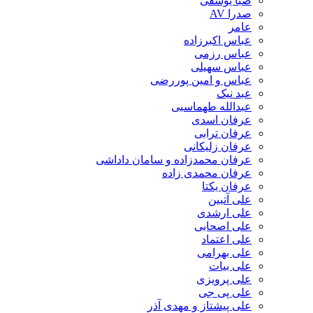
صبا یوسفی
صدرا AV
عامر
عباس اکبرزاده
عباس رزمی
عباس سهیلی
عباس و امین پوررضی
عبد نیک
عبدالله طهماسبی‎
عرفان اسدی
عرفان ترابی
عرفان زلیکانی
عرفان محمدزاده و سامان داداشی
عرفان محمدی زاده
عرفان یکتا
علی آتبین
علی ارشدی
علی اصحابی
علی اعتماد
علی بهرامی
علی بیات
علی پرویزی
علی پی جی
علی پیشتاز و مهدی آذر