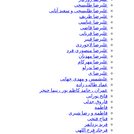
علیرضا طلیسچی
علیرضا طلیسچی و سعید آتانی
علیرضا ظریف
علیرضا عباسی
علیرضا قاضی
علیرضا قربانی
علیرضا قنبر
علیرضا لاجوردی
علیرضا منصوری فرد
علیرضا مهدیان
علیرضا مهرکام
علیرضا ندرلو
علیرضا ی
علیشمس و مهدی جهانی
عماد طالب زاده
عمران ، حامد کاظم پور ، نیما حنجر
فاتح نورایی
فاروق جدلی
فاطمه
فاطمه و رضا شیری
فتاح فتحی
فربد یزدانفر
فرجاد فرج اللهی