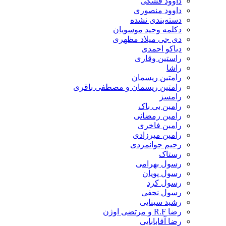
داوود فشکی
داوود منصوری
دسته‌بندی نشده
دکلمه وحید موسویان
دی جی میلاد مظهری
دیاکو احمدی
راستین وقاری
راشا
رامتین ریسمان
رامتین ریسمان و مصطفی باقری
رامسز
رامین بی باک
رامین رمضانی
رامین فاخری
رامین میرزادی
رحیم جوانمردی
رستاک
رسول بهرامی
رسول پویان
رسول کرد
رسول نجفی
رشید سینایی
رضا R.F و مرتضی اوژن
رضا آقابابایی