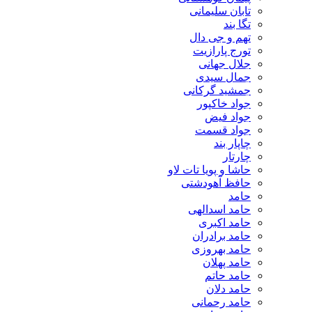
تابان سلیمانی
تگا بند
تهم و جی دال
تورج پارازیت
جلال جهانی
جمال سیدی
جمشید گرکانی
جواد خاکپور
جواد فیض
جواد قسمت
چاپار بند
چارتار
حاشا و پویا تات لاو
حافظ آهودشتی
حامد
حامد اسدالهی
حامد اکبری
حامد برادران
حامد بهروزی
حامد پهلان
حامد حاتم
حامد دلان
حامد رحمانی