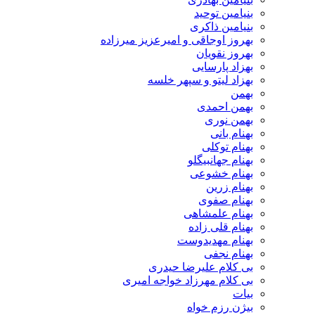
بنیامین توحید
بنیامین ذاکری
بهروز اوجاقی و امیرعزیز میرزاده
بهروز نقویان
بهزاد پارسایی
بهزاد لیتو و سپهر خلسه
بهمن
بهمن احمدی
بهمن نوری
بهنام بانی
بهنام توکلی
بهنام جهانبیگلو
بهنام خشوعی
بهنام زرین
بهنام صفوی
بهنام علمشاهی
بهنام قلی زاده
بهنام مهدیدوست
بهنام نجفی
بی کلام علیرضا حیدری
بی کلام مهرزاد خواجه امیری
بیات
بیژن رزم خواه