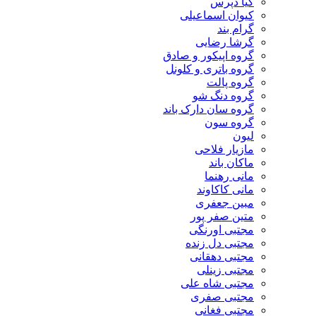
کیا دپرس
کیوان اسماعیلی
گرام بند
گرشا رضایی
گروه اپیکور و صادق
گروه باتری و کلونل
گروه پالت
گروه دنگ شو
گروه سان دارک باند
گروه سون
لیون
مازیار فلاحی
ماکان باند
مانی رهنما
مانی کاکاوند
مبین جعفری
متین صفر پور
مجتبی اورنگی
مجتبی دل زنده
مجتبی دهقانی
مجتبی زینلی
مجتبی شاه علی
مجتبی صفری
مجتبی فغانی