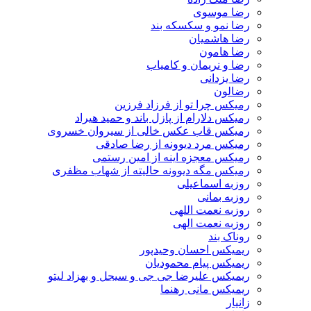
رضا موسوی
رضا نمو و سکسکه بند
رضا هاشمیان
رضا هامون
رضا و نریمان و کامیاب
رضا یزدانی
رضالون
رمیکس چرا تو از فرزاد فرزین
رمیکس دلارام از پازل باند و حمید هیراد
رمیکس قاب عکس خالی از سیروان خسروی
رمیکس مرد دیوونه از رضا صادقی
رمیکس معجزه اینه از امین رستمی
رمیکس مگه دیوونه حالیته از شهاب مظفری
روزبه اسماعیلی
روزبه بمانی
روزبه نعمت اللهی
روزبه نعمت الهی
روناک بند
ریمیکس احسان وحیدپور
ریمیکس پیام محمودیان
ریمیکس علیرضا جی جی و سیجل و بهزاد لیتو
ریمیکس مانی رهنما
زانیار