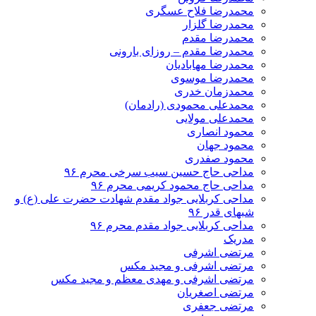
محمدرضا فلاح عسگری
محمدرضا گلزار
محمدرضا مقدم
محمدرضا مقدم – روزای بارونی
محمدرضا مهابادیان
محمدرضا موسوی
محمدزمان خدری
محمدعلی محمودی (رادمان)
محمدعلی مولایی
محمود انصاری
محمود جهان
محمود صفدری
مداحی حاج حسین سیب سرخی محرم ۹۶
مداحی حاج محمود کریمی محرم ۹۶
مداحی کربلایی جواد مقدم شهادت حضرت علی (ع) و
شبهای قدر ۹۶
مداحی کربلایی جواد مقدم محرم ۹۶
مدریک
مرتضی اشرفی
مرتضی اشرفی و مجید مکس
مرتضی اشرفی و مهدی معظم و مجید مکس
مرتضی اصغریان
مرتضی جعفری