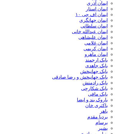
ایمان آذری
ایمان استار
ایمان اف جی ۱۰
ایمان جهانگری
ایمان سلطانی
ایمان عبدالله خانی
ایمان علیشاهی
ایمان غلامی
ایمان کریمی
ایمان ماهرو
بابک ارجمند
بابک جاهدی
بابک جهانبخش
بابک جهانبخش و رضا صادقی
بابک رادمنش
بابک شکارچی
بابک مافی
باروک بند و ایضا
باکتری خان
باهر
بردیا مقدم
برسام
بشیر
بنیامین بهادری