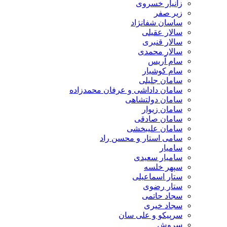
زانیار خسروی
زیر صفر
ساسان شفانژاد
سالار عقیلی
سالار قنبری
سالار محمدی
سام آریس
سام کوشیار
سامان جلیلی
سامان داداشی و عرفان محمدزاده
سامان دولتشاهی
سامان زیوار
سامان صادقی
سامان علیبخشی
سامی استار و محسن راد
سامیار
سامیار سعیدی
سپهر خلسه
ستار اسماعیلی
ستار رضوی
سجاد حاتمی
سجاد خیری
سرپیکو و علی سان
سروش