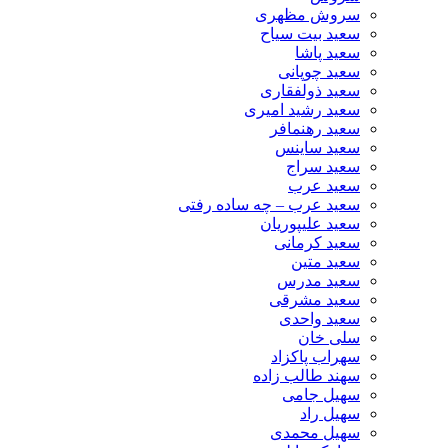
سروش مظهری
سعید بیت سیاح
سعید پاشا
سعید چوپانی
سعید ذولفقاری
سعید رشید امیری
سعید رهنمافر
سعید ساینس
سعید سراج
سعید عرب
سعید عرب – چه ساده رفتی
سعید علیپوریان
سعید کرمانی
سعید متین
سعید مدرس
سعید مشرقی
سعید واحدی
سلی خان
سهراب پاکزاد
سهند طالب زاده
سهیل جامی
سهیل راد
سهیل محمدی