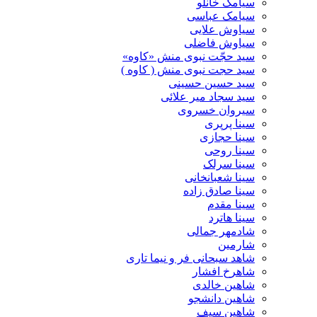
سیامک خانلو
سیامک عباسی
سیاوش علایی
سیاوش فاضلی
سید حجّت نبوی منش «کاوه»
سید حجت نبوی منش ( کاوه )
سید حسین حسینى
سید سجاد میر علائی
سیروان خسروی
سینا پرپری
سینا حجازی
سینا روحی
سینا سرلک
سینا شعبانخانی
سینا صادق زاده
سینا مقدم
سینا هاترد
شادمهر جمالی
شارمین
شاهد سبحانی فر و نیما تاری
شاهرخ افشار
شاهین خالدی
شاهین دانشجو
شاهین سیف