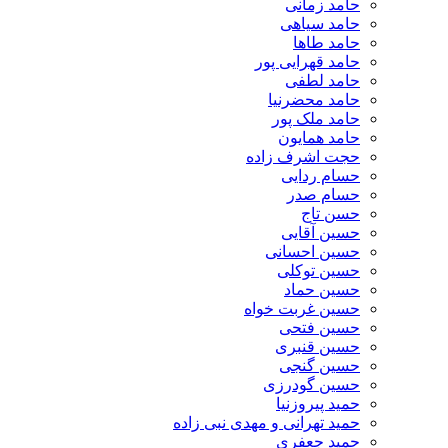
حامد زمانی
حامد سیاهی
حامد طاها
حامد قهرایی پور
حامد لطفی
حامد محضرنیا
حامد ملک پور
حامد همایون
حجت اشرف زاده
حسام ردایی
حسام صدر
حسن تاج
حسین آقایی
حسین احسانی
حسین توکلی
حسین حماد
حسین غربت خواه
حسین فتحی
حسین قنبری
حسین گنجی
حسین گودرزی
حمید پیروزنیا
حمید تهرانی و مهدی نبی زاده
حمید جعفری