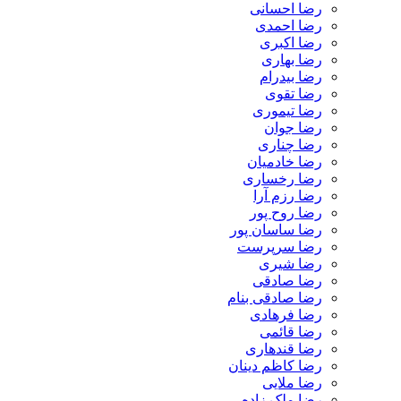
رضا احسانی
رضا احمدی
رضا اکبری
رضا بهاری
رضا بیدرام
رضا تقوی
رضا تیموری
رضا جوان
رضا چناری
رضا خادمیان
رضا رخساری
رضا رزم آرا
رضا روح پور
رضا ساسان پور
رضا سرپرست
رضا شیری
رضا صادقی
رضا صادقی بنام
رضا فرهادی
رضا قائمی
رضا قندهاری
رضا کاظم دینان
رضا ملایی
رضا ملک زاده