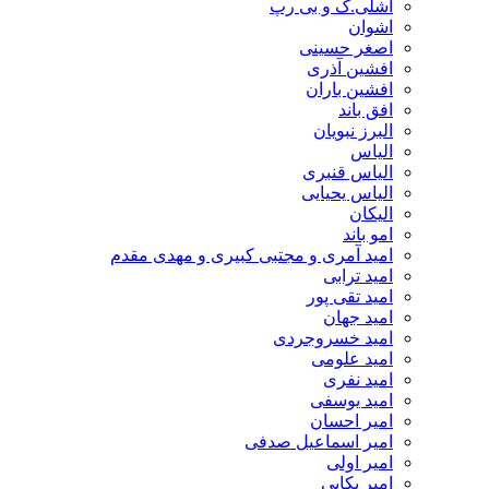
اشلی.ک و بی رپ
اشوان
اصغر حسینی
افشین آذری
افشین باران
افق باند
البرز نبویان
الیاس
الیاس قنبرى
الیاس یحیایی
الیکان
امو باند
امید آمری و مجتبی کبیری و مهدى مقدم
امید ترابی
امید تقی پور
امید جهان
امید خسروجردی
امید علومی
امید نفری
امید یوسفی
امیر احسان
امیر اسماعیل صدفی
امیر اولی
امیر بکایی