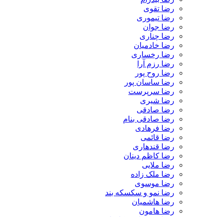
رضا تقوی
رضا تیموری
رضا جوان
رضا چناری
رضا خادمیان
رضا رخساری
رضا رزم آرا
رضا روح پور
رضا ساسان پور
رضا سرپرست
رضا شیری
رضا صادقی
رضا صادقی بنام
رضا فرهادی
رضا قائمی
رضا قندهاری
رضا کاظم دینان
رضا ملایی
رضا ملک زاده
رضا موسوی
رضا نمو و سکسکه بند
رضا هاشمیان
رضا هامون