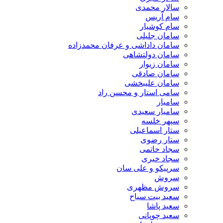
سالار محمدی
سام آریس
سام کوشیار
سامان جلیلی
سامان داداشی و عرفان محمدزاده
سامان دولتشاهی
سامان زیوار
سامان صادقی
سامان علیبخشی
سامی استار و محسن راد
سامیار
سامیار سعیدی
سپهر خلسه
ستار اسماعیلی
ستار رضوی
سجاد حاتمی
سجاد خیری
سرپیکو و علی سان
سروش
سروش مظهری
سعید بیت سیاح
سعید پاشا
سعید چوپانی