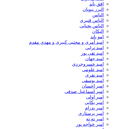
افق باند
البرز نبویان
الیاس
الیاس قنبرى
الیاس یحیایی
الیکان
امو باند
امید آمری و مجتبی کبیری و مهدى مقدم
امید ترابی
امید تقی پور
امید جهان
امید خسروجردی
امید علومی
امید نفری
امید یوسفی
امیر احسان
امیر اسماعیل صدفی
امیر اولی
امیر بکایی
امیر پدرام
امیر پرستاری
امیر ته ته
امیر خواجه پور