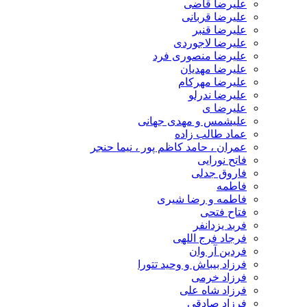
علیرضا قاضی
علیرضا قربانی
علیرضا قنبر
علیرضا لاجوردی
علیرضا منصوری فرد
علیرضا مهدیان
علیرضا مهرکام
علیرضا ندرلو
علیرضا ی
علیشمس و مهدی جهانی
عماد طالب زاده
عمران ، حامد کاظم پور ، نیما حنجر
فاتح نورایی
فاروق جدلی
فاطمه
فاطمه و رضا شیری
فتاح فتحی
فربد یزدانفر
فرجاد فرج اللهی
فردین آر وان
فرزاد بیباش و وحید تتورا
فرزاد خرمی
فرزاد شاه علی
فرزاد صادقی