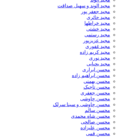
مجید الوند و سهیل صداقت
مجید جعفر پور
مجید حائری
مجید خراطها
مجید خشتی
مجید رستمی
مجید عزیزپور
مجید غفوری
مجید کریم زاده
مجید نوری
مجید یحیایی
محسن ابراری
محسن ابراهیم زاده
محسن بهمنی
محسن تاجیک
محسن جعفری
محسن چاوشی
محسن چاوشی و سینا سرلک
محسن سالم
محسن شاه محمدی
محسن صالحی
محسن علیزاده
محسن قمی