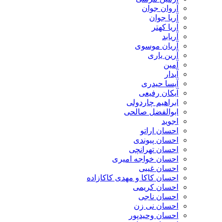
آروان جوان
آریا جوان
آریا کهتر
آریابد
آریان موسوی
آرین یاری
آمین
آیدار
آیسا حیدری
آیکان رفیعی
ابراهیم چاردولی
ابوالفضل صالحی
اجوید
احسان اراتو
احسان پیوندی
احسان تهرانچی
احسان خواجه امیری
احسان غیبی
احسان کاکا و مهدی کاکازاده
احسان کریمی
احسان ناجی
احسان نی زن
احسان وحیدپور