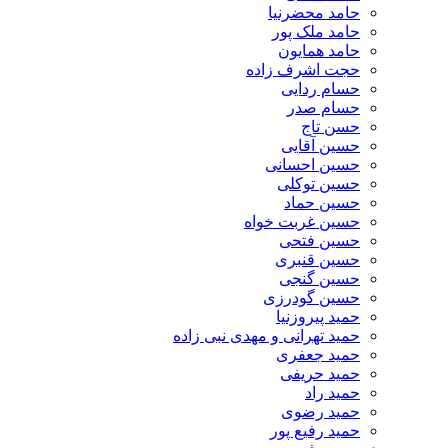
حامد محضرنیا
حامد ملک پور
حامد همایون
حجت اشرف زاده
حسام ردایی
حسام صدر
حسن تاج
حسین آقایی
حسین احسانی
حسین توکلی
حسین حماد
حسین غربت خواه
حسین فتحی
حسین قنبری
حسین گنجی
حسین گودرزی
حمید پیروزنیا
حمید تهرانی و مهدی نبی زاده
حمید جعفری
حمید حریفی
حمید راد
حمید رضوی
حمید رفیع پور