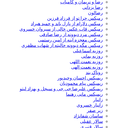
رضا و نریمان و کامیاب
رضا یزدانی
رضالون
رمیکس چرا تو از فرزاد فرزین
رمیکس دلارام از پازل باند و حمید هیراد
رمیکس قاب عکس خالی از سیروان خسروی
رمیکس مرد دیوونه از رضا صادقی
رمیکس معجزه اینه از امین رستمی
رمیکس مگه دیوونه حالیته از شهاب مظفری
روزبه اسماعیلی
روزبه بمانی
روزبه نعمت اللهی
روزبه نعمت الهی
روناک بند
ریمیکس احسان وحیدپور
ریمیکس پیام محمودیان
ریمیکس علیرضا جی جی و سیجل و بهزاد لیتو
ریمیکس مانی رهنما
زانیار
زانیار خسروی
زیر صفر
ساسان شفانژاد
سالار عقیلی
سالار قنبری