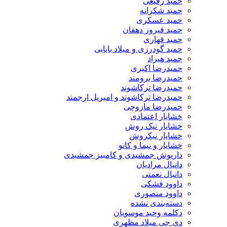
حمید رفیعی
حمید شکرانه
حمید عسکری
حمید فیروز دهقان
حمید قهاری
حمید گودرزی و میلاد بابایی
حمید هیراد
حمیدرضا اکبری
حمیدرضا برومند
حمیدرضا ترکاشوند
حمیدرضا ترکاشوند و امیریل ارجمند
حمیدرضا مازوچی
خشایار اعتمادی
خشایار نیک روش
خشایار نیکروش
خشایار و نیما و کانو
داریوش جمشیدی و کامبیز جمشیدی
دانیال مرادیان
دانیال نعمتی
داوود فشکی
داوود منصوری
دسته‌بندی نشده
دکلمه وحید موسویان
دی جی میلاد مظهری