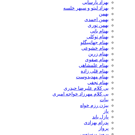
بهزاد پارسایی
بهزاد لیتو و سپهر خلسه
بهمن
بهمن احمدی
بهمن نوری
بهنام بانی
بهنام توکلی
بهنام جهانبیگلو
بهنام خشوعی
بهنام زرین
بهنام صفوی
بهنام علمشاهی
بهنام قلی زاده
بهنام مهدیدوست
بهنام نجفی
بی کلام علیرضا حیدری
بی کلام مهرزاد خواجه امیری
بیات
بیژن رزم خواه
پاز
پازل باند
پدرام بهزادی
پرواز
پرویز پرستویی