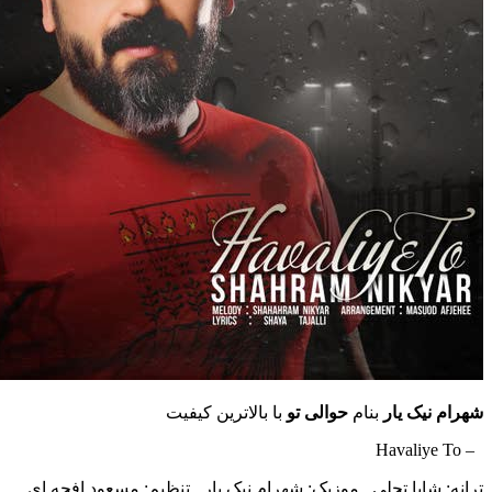
ک یار
بنام
حوالی تو
با بالاترین کیفیت
ایا تجلی , موزیک: شهرام نیک یار , تنظیم: مسعود افجه ای