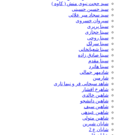
سید حجت نبوی منش ( کاوه )
سید حسین حسینى
سید سجاد میر علائی
سیروان خسروی
سینا پرپری
سینا حجازی
سینا روحی
سینا سرلک
سینا شعبانخانی
سینا صادق زاده
سینا مقدم
سینا هاترد
شادمهر جمالی
شارمین
شاهد سبحانی فر و نیما تاری
شاهرخ افشار
شاهین خالدی
شاهین دانشجو
شاهین سیف
شاهین عبدهی
شاهین متولی
شایان شیرین
شایان ع 2