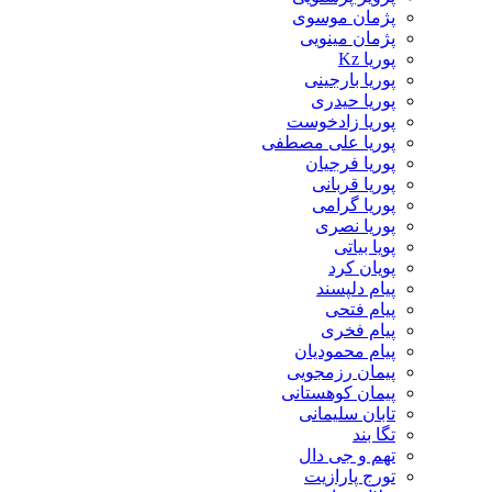
پژمان موسوی
پژمان مینویی
پوریا Kz
پوریا بارجینی
پوریا حیدری
پوریا زادخوست
پوریا علی مصطفی
پوریا فرجیان
پوریا قربانی
پوریا گرامی
پوریا نصری
پویا بیاتی
پویان کرد
پیام دلپسند
پیام فتحی
پیام فخری
پیام محمودیان
پیمان رزمجویی
پیمان کوهستانی
تابان سلیمانی
تگا بند
تهم و جی دال
تورج پارازیت