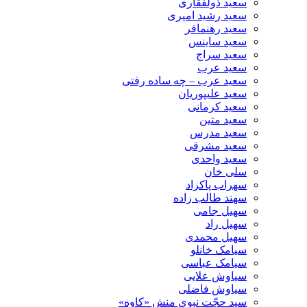
سعید ذولفقاری
سعید رشید امیری
سعید رهنمافر
سعید ساینس
سعید سراج
سعید عرب
سعید عرب – چه ساده رفتی
سعید علیپوریان
سعید کرمانی
سعید متین
سعید مدرس
سعید مشرقی
سعید واحدی
سلی خان
سهراب پاکزاد
سهند طالب زاده
سهیل جامی
سهیل راد
سهیل محمدی
سیامک خانلو
سیامک عباسی
سیاوش علایی
سیاوش فاضلی
سید حجّت نبوی منش «کاوه»