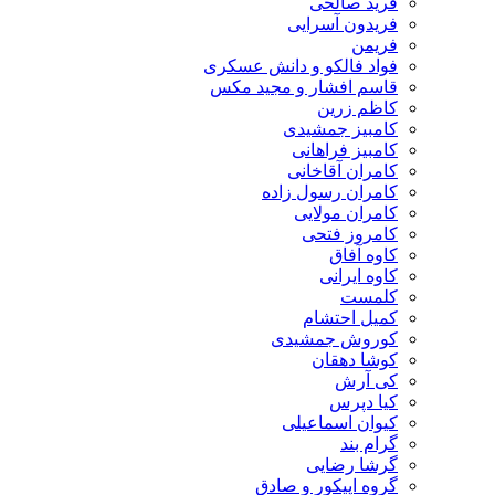
فرید صالحی
فریدون آسرایی
فریمن
فواد فالکو و دانش عسکری
قاسم افشار و مجید مکس
کاظم زرین
کامبیز جمشیدی
کامبیز فراهانی
کامران آقاخانی
کامران رسول زاده
کامران مولایی
کامروز فتحی
کاوه آفاق
کاوه ایرانی
کلمست
کمیل احتشام
کوروش جمشیدی
کوشا دهقان
کی آرش
کیا دپرس
کیوان اسماعیلی
گرام بند
گرشا رضایی
گروه اپیکور و صادق