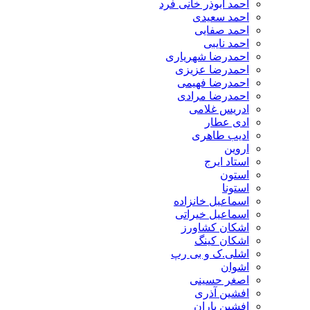
احمد ابوذر خانی فرد
احمد سعیدی
احمد صفایی
احمد نایبی
احمدرضا شهریاری
احمدرضا عزیزی
احمدرضا فهیمی
احمدرضا مرادی
ادریس غلامی
ادی عطار
ادیب طاهری
اروین
استاد ایرج
استون
استونا
اسماعیل خانزاده
اسماعیل خیراتی
اشکان کشاورز
اشکان کینگ
اشلی.ک و بی رپ
اشوان
اصغر حسینی
افشین آذری
افشین باران