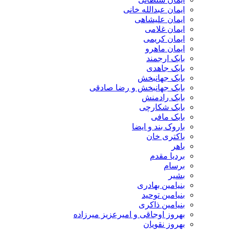
ایمان عبدالله خانی
ایمان علیشاهی
ایمان غلامی
ایمان کریمی
ایمان ماهرو
بابک ارجمند
بابک جاهدی
بابک جهانبخش
بابک جهانبخش و رضا صادقی
بابک رادمنش
بابک شکارچی
بابک مافی
باروک بند و ایضا
باکتری خان
باهر
بردیا مقدم
برسام
بشیر
بنیامین بهادری
بنیامین توحید
بنیامین ذاکری
بهروز اوجاقی و امیرعزیز میرزاده
بهروز نقویان