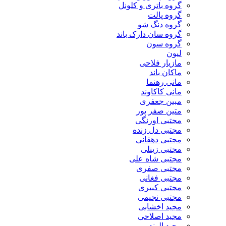
گروه باتری و کلونل
گروه پالت
گروه دنگ شو
گروه سان دارک باند
گروه سون
لیون
مازیار فلاحی
ماکان باند
مانی رهنما
مانی کاکاوند
مبین جعفری
متین صفر پور
مجتبی اورنگی
مجتبی دل زنده
مجتبی دهقانی
مجتبی زینلی
مجتبی شاه علی
مجتبی صفری
مجتبی فغانی
مجتبی کبیری
مجتبی نجیمی
مجید اخشابی
مجید اصلاحی
مجید الوند‎