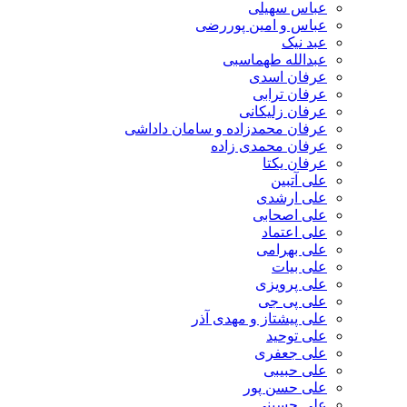
عباس سهیلی
عباس و امین پوررضی
عبد نیک
عبدالله طهماسبی‎
عرفان اسدی
عرفان ترابی
عرفان زلیکانی
عرفان محمدزاده و سامان داداشی
عرفان محمدی زاده
عرفان یکتا
علی آتبین
علی ارشدی
علی اصحابی
علی اعتماد
علی بهرامی
علی بیات
علی پرویزی
علی پی جی
علی پیشتاز و مهدی آذر
علی توحید
علی جعفری
علی حبیبی
علی حسن پور
علی حسینی