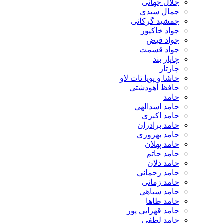
جلال جهانی
جمال سیدی
جمشید گرکانی
جواد خاکپور
جواد فیض
جواد قسمت
چاپار بند
چارتار
حاشا و پویا تات لاو
حافظ آهودشتی
حامد
حامد اسدالهی
حامد اکبری
حامد برادران
حامد بهروزی
حامد پهلان
حامد حاتم
حامد دلان
حامد رحمانی
حامد زمانی
حامد سیاهی
حامد طاها
حامد قهرایی پور
حامد لطفی