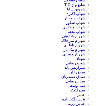
شایان قاسمی
شایع و T-Dey
شروین شایا
شهاب اکبری
شهاب رمضان
شهاب شکور
شهاب مظفری
شهاب نجفی
شهرام شکوهی
شهرام میرجلالی
شهرام ناظری
شهرام نیک یار
شهریار حسینی
شهیاد
شیث رضایی
شیرازیس باند
صادق آبان
صادق صفدریان
صالح رضایی
صبا یوسفی
صدرا AV
عامر
عباس اکبرزاده
عباس رزمی