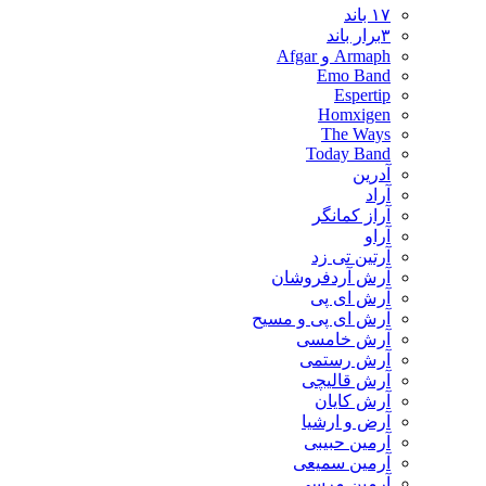
۱۷ باند
۳برار باند
Armaph و Afgar
Emo Band
Espertip
Homxigen
The Ways
Today Band
آدرین
آراد
آراز کمانگر
آراو
آرتین تی زد
آرش آردفروشان
آرش ای پی
آرش ای پی و مسیح
آرش خامسی
آرش رستمی
آرش قالیچی
آرش کایان
​آرض و ارشیا
آرمین حبیبی
آرمین سمیعی
آرمین مرسی