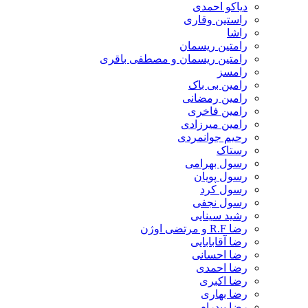
دیاکو احمدی
راستین وقاری
راشا
رامتین ریسمان
رامتین ریسمان و مصطفی باقری
رامسز
رامین بی باک
رامین رمضانی
رامین فاخری
رامین میرزادی
رحیم جوانمردی
رستاک
رسول بهرامی
رسول پویان
رسول کرد
رسول نجفی
رشید سینایی
رضا R.F و مرتضی اوژن
رضا آقابابایی
رضا احسانی
رضا احمدی
رضا اکبری
رضا بهاری
رضا بیدرام