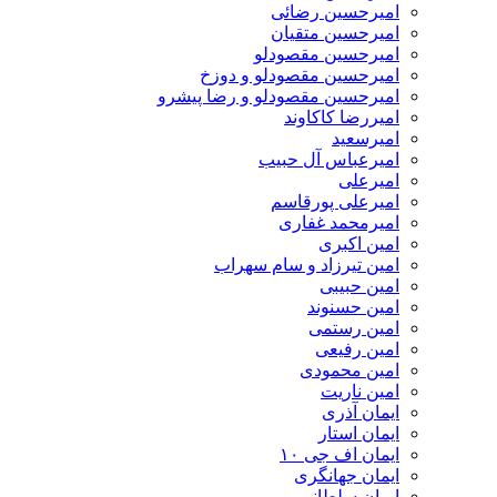
امیرحسین رضائی
امیرحسین متقیان
امیرحسین مقصودلو
امیرحسین مقصودلو و دوزخ
امیرحسین مقصودلو و رضا پیشرو
امیررضا کاکاوند
امیرسعید
امیرعباس آل حبیب
امیرعلی
امیرعلی پورقاسم
امیرمحمد غفاری
امین اکبری
امین تیرزاد و سام سهراب
امین حبیبی
امین حسنوند
امین رستمی
امین رفیعی
امین محمودی
امین ناریت
ایمان آذری
ایمان استار
ایمان اف جی ۱۰
ایمان جهانگری
ایمان سلطانی