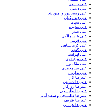
علی خادمی
علی دشتی
علی رمضانپور و آمین بند
علی زند وکیلی
علی سپاهی
علی ستوده
علی صدر
علی عبدالمالکی
علی قریبی
علی کرمانشاهی
علی گنجی
علی لهراسبی
علی مرتضوی
علی ملک پور
علی میرمحمدی
علی نظریان
علیرضا آذر
علیرضا حسینی
علیرضا روزگار
علیرضا طلیسچی
علیرضا طلیسچی و سعید آتانی
علیرضا ظریف
علیرضا عباسی