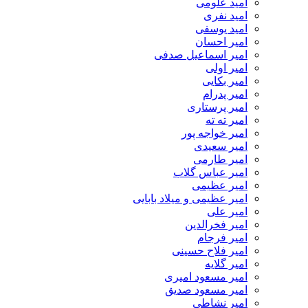
امید علومی
امید نفری
امید یوسفی
امیر احسان
امیر اسماعیل صدفی
امیر اولی
امیر بکایی
امیر پدرام
امیر پرستاری
امیر ته ته
امیر خواجه پور
امیر سعیدی
امیر طارمی
امیر عباس گلاب
امیر عظیمی
امیر عظیمی و میلاد بابایی
امیر علی
امیر فخرالدین
امیر فرجام
امیر فلاح حسینی
امیر گلایه
امیر مسعود امیری
امیر مسعود صدیق
امیر نشاطی