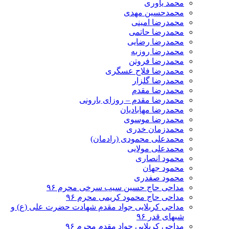
محمد یاوری
محمدحسین مهدی
محمدرضا امینی
محمدرضا حاتمی
محمدرضا رضایی
محمدرضا روزبه
محمدرضا فروتن
محمدرضا فلاح عسگری
محمدرضا گلزار
محمدرضا مقدم
محمدرضا مقدم – روزای بارونی
محمدرضا مهابادیان
محمدرضا موسوی
محمدزمان خدری
محمدعلی محمودی (رادمان)
محمدعلی مولایی
محمود انصاری
محمود جهان
محمود صفدری
مداحی حاج حسین سیب سرخی محرم ۹۶
مداحی حاج محمود کریمی محرم ۹۶
مداحی کربلایی جواد مقدم شهادت حضرت علی (ع) و
شبهای قدر ۹۶
مداحی کربلایی جواد مقدم محرم ۹۶