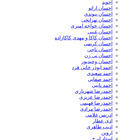
اجوید
احسان اراتو
احسان پیوندی
احسان تهرانچی
احسان خواجه امیری
احسان غیبی
احسان کاکا و مهدی کاکازاده
احسان کریمی
احسان ناجی
احسان نی زن
احسان وحیدپور
احمد ابوذر خانی فرد
احمد سعیدی
احمد صفایی
احمد نایبی
احمدرضا شهریاری
احمدرضا عزیزی
احمدرضا فهیمی
احمدرضا مرادی
ادریس غلامی
ادی عطار
ادیب طاهری
اروین
استاد ایرج