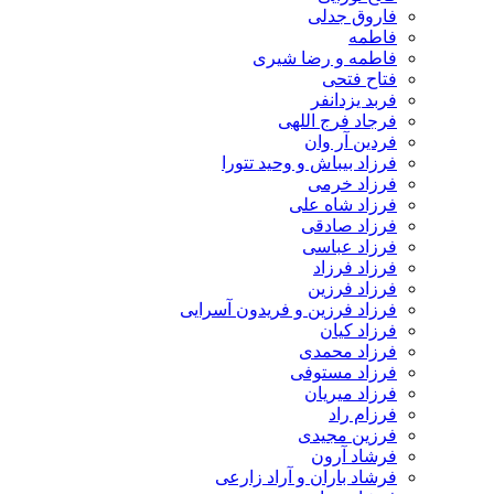
فاروق جدلی
فاطمه
فاطمه و رضا شیری
فتاح فتحی
فربد یزدانفر
فرجاد فرج اللهی
فردین آر وان
فرزاد بیباش و وحید تتورا
فرزاد خرمی
فرزاد شاه علی
فرزاد صادقی
فرزاد عباسی
فرزاد فرزاد
فرزاد فرزین
فرزاد فرزین و فریدون آسرایی
فرزاد کیان
فرزاد محمدی
فرزاد مستوفی
فرزاد میریان
فرزام راد
فرزین مجیدی
فرشاد آرون
فرشاد باران و آراد زارعی