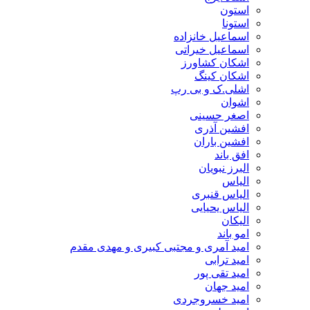
استون
استونا
اسماعیل خانزاده
اسماعیل خیراتی
اشکان کشاورز
اشکان کینگ
اشلی.ک و بی رپ
اشوان
اصغر حسینی
افشین آذری
افشین باران
افق باند
البرز نبویان
الیاس
الیاس قنبرى
الیاس یحیایی
الیکان
امو باند
امید آمری و مجتبی کبیری و مهدى مقدم
امید ترابی
امید تقی پور
امید جهان
امید خسروجردی