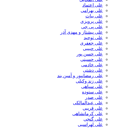
علی اعتماد
علی بهرامی
علی بیات
علی پرویزی
علی پی جی
علی پیشتاز و مهدی آذر
علی توحید
علی جعفری
علی حبیبی
علی حسن پور
علی حسینی
علی خادمی
علی دشتی
علی رمضانپور و آمین بند
علی زند وکیلی
علی سپاهی
علی ستوده
علی صدر
علی عبدالمالکی
علی قریبی
علی کرمانشاهی
علی گنجی
علی لهراسبی