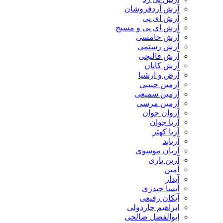
آرش آردفروشان
آرش ای پی
آرش ای پی و مسیح
آرش خامسی
آرش رستمی
آرش قالیچی
آرش کایان
​آرض و ارشیا
آرمین حبیبی
آرمین سمیعی
آرمین مرسی
آروان جوان
آریا جوان
آریا کهتر
آریابد
آریان موسوی
آرین یاری
آمین
آیدار
آیسا حیدری
آیکان رفیعی
ابراهیم چاردولی
ابوالفضل صالحی