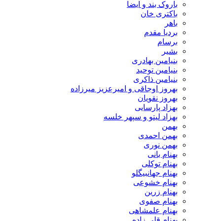
باروک بند و ایضا
باکتری خان
باهر
بردیا مقدم
برسام
بشیر
بنیامین بهادری
بنیامین توحید
بنیامین ذاکری
بهروز اوجاقی و امیرعزیز میرزاده
بهروز نقویان
بهزاد پارسایی
بهزاد لیتو و سپهر خلسه
بهمن
بهمن احمدی
بهمن نوری
بهنام بانی
بهنام توکلی
بهنام جهانبیگلو
بهنام خشوعی
بهنام زرین
بهنام صفوی
بهنام علمشاهی
بهنام قلی زاده