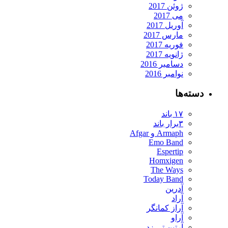
ژوئن 2017
می 2017
آوریل 2017
مارس 2017
فوریه 2017
ژانویه 2017
دسامبر 2016
نوامبر 2016
دسته‌ها
۱۷ باند
۳برار باند
Armaph و Afgar
Emo Band
Espertip
Homxigen
The Ways
Today Band
آدرین
آراد
آراز کمانگر
آراو
آرتین تی زد