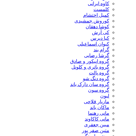
کاوه ایرانی
کلمست
کمیل احتشام
کوروش جمشیدی
کوشا دهقان
کی آرش
کیا دپرس
کیوان اسماعیلی
گرام بند
گرشا رضایی
گروه اپیکور و صادق
گروه باتری و کلونل
گروه پالت
گروه دنگ شو
گروه سان دارک باند
گروه سون
لیون
مازیار فلاحی
ماکان باند
مانی رهنما
مانی کاکاوند
مبین جعفری
متین صفر پور