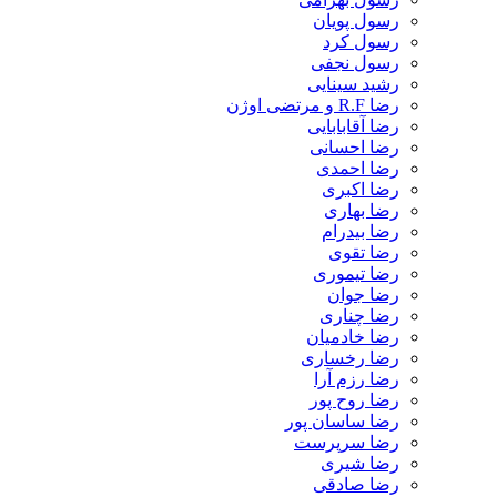
رسول پویان
رسول کرد
رسول نجفی
رشید سینایی
رضا R.F و مرتضی اوژن
رضا آقابابایی
رضا احسانی
رضا احمدی
رضا اکبری
رضا بهاری
رضا بیدرام
رضا تقوی
رضا تیموری
رضا جوان
رضا چناری
رضا خادمیان
رضا رخساری
رضا رزم آرا
رضا روح پور
رضا ساسان پور
رضا سرپرست
رضا شیری
رضا صادقی