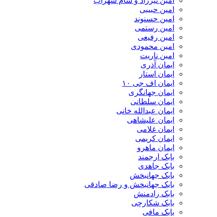
امین تیرزاد و سام سهراب
امین حبیبی
امین حسنوند
امین رستمی
امین رفیعی
امین محمودی
امین ناریت
ایمان آذری
ایمان استار
ایمان اف جی ۱۰
ایمان جهانگری
ایمان سلطانی
ایمان عبدالله خانی
ایمان علیشاهی
ایمان غلامی
ایمان کریمی
ایمان ماهرو
بابک ارجمند
بابک جاهدی
بابک جهانبخش
بابک جهانبخش و رضا صادقی
بابک رادمنش
بابک شکارچی
بابک مافی