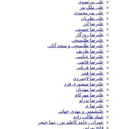
علی مرتضوی
علی ملک پور
علی میرمحمدی
علی نظریان
علیرضا آذر
علیرضا حسینی
علیرضا روزگار
علیرضا طلیسچی
علیرضا طلیسچی و سعید آتانی
علیرضا ظریف
علیرضا عباسی
علیرضا قاضی
علیرضا قربانی
علیرضا قنبر
علیرضا لاجوردی
علیرضا منصوری فرد
علیرضا مهدیان
علیرضا مهرکام
علیرضا ندرلو
علیرضا ی
علیشمس و مهدی جهانی
عماد طالب زاده
عمران ، حامد کاظم پور ، نیما حنجر
فاتح نورایی