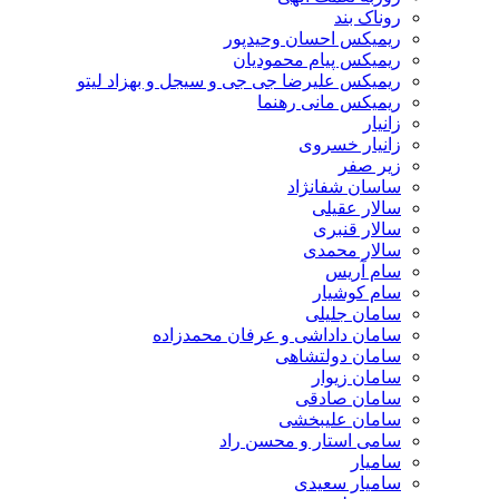
روناک بند
ریمیکس احسان وحیدپور
ریمیکس پیام محمودیان
ریمیکس علیرضا جی جی و سیجل و بهزاد لیتو
ریمیکس مانی رهنما
زانیار
زانیار خسروی
زیر صفر
ساسان شفانژاد
سالار عقیلی
سالار قنبری
سالار محمدی
سام آریس
سام کوشیار
سامان جلیلی
سامان داداشی و عرفان محمدزاده
سامان دولتشاهی
سامان زیوار
سامان صادقی
سامان علیبخشی
سامی استار و محسن راد
سامیار
سامیار سعیدی