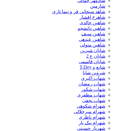
شادمهر جمالی
شارمین
شاهد سبحانی فر و نیما تاری
شاهرخ افشار
شاهین خالدی
شاهین دانشجو
شاهین سیف
شاهین عبدهی
شاهین متولی
شایان شیرین
شایان ع 2
شایان قاسمی
شایع و T-Dey
شروین شایا
شهاب اکبری
شهاب رمضان
شهاب شکور
شهاب مظفری
شهاب نجفی
شهرام شکوهی
شهرام میرجلالی
شهرام ناظری
شهرام نیک یار
شهریار حسینی