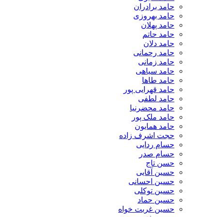
حامد برادران
حامد بهروزی
حامد پهلان
حامد حاتم
حامد دلان
حامد رحمانی
حامد زمانی
حامد سیاهی
حامد طاها
حامد قهرایی پور
حامد لطفی
حامد محضرنیا
حامد ملک پور
حامد همایون
حجت اشرف زاده
حسام ردایی
حسام صدر
حسن تاج
حسین آقایی
حسین احسانی
حسین توکلی
حسین حماد
حسین غربت خواه