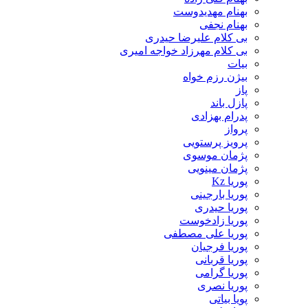
بهنام مهدیدوست
بهنام نجفی
بی کلام علیرضا حیدری
بی کلام مهرزاد خواجه امیری
بیات
بیژن رزم خواه
پاز
پازل باند
پدرام بهزادی
پرواز
پرویز پرستویی
پژمان موسوی
پژمان مینویی
پوریا Kz
پوریا بارجینی
پوریا حیدری
پوریا زادخوست
پوریا علی مصطفی
پوریا فرجیان
پوریا قربانی
پوریا گرامی
پوریا نصری
پویا بیاتی