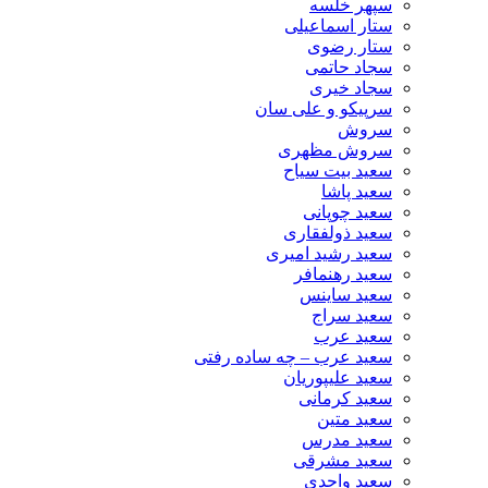
سپهر خلسه
ستار اسماعیلی
ستار رضوی
سجاد حاتمی
سجاد خیری
سرپیکو و علی سان
سروش
سروش مظهری
سعید بیت سیاح
سعید پاشا
سعید چوپانی
سعید ذولفقاری
سعید رشید امیری
سعید رهنمافر
سعید ساینس
سعید سراج
سعید عرب
سعید عرب – چه ساده رفتی
سعید علیپوریان
سعید کرمانی
سعید متین
سعید مدرس
سعید مشرقی
سعید واحدی