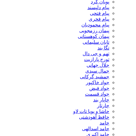
پویان کرد
پیام دلپسند
پیام فتحی
پیام فخری
پیام محمودیان
پیمان رزمجویی
پیمان کوهستانی
تابان سلیمانی
تگا بند
تهم و جی دال
تورج پارازیت
جلال جهانی
جمال سیدی
جمشید گرکانی
جواد خاکپور
جواد فیض
جواد قسمت
چاپار بند
چارتار
حاشا و پویا تات لاو
حافظ آهودشتی
حامد
حامد اسدالهی
حامد اکبری