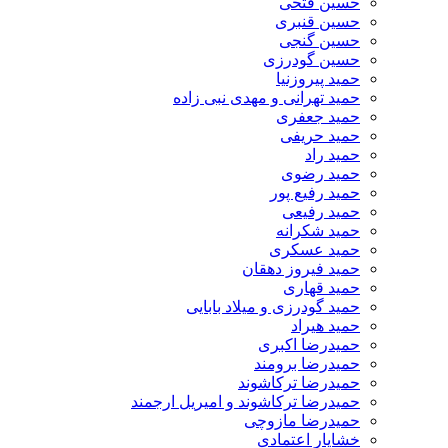
حسین فتحی
حسین قنبری
حسین گنجی
حسین گودرزی
حمید پیروزنیا
حمید تهرانی و مهدی نبی زاده
حمید جعفری
حمید حریفی
حمید راد
حمید رضوی
حمید رفیع پور
حمید رفیعی
حمید شکرانه
حمید عسکری
حمید فیروز دهقان
حمید قهاری
حمید گودرزی و میلاد بابایی
حمید هیراد
حمیدرضا اکبری
حمیدرضا برومند
حمیدرضا ترکاشوند
حمیدرضا ترکاشوند و امیریل ارجمند
حمیدرضا مازوچی
خشایار اعتمادی