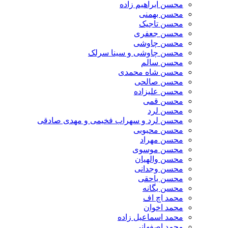
محسن ابراهیم زاده
محسن بهمنی
محسن تاجیک
محسن جعفری
محسن چاوشی
محسن چاوشی و سینا سرلک
محسن سالم
محسن شاه محمدی
محسن صالحی
محسن علیزاده
محسن قمی
محسن لرد
محسن لرد و سهراب فخیمی و مهدی صادقی
محسن محبوبی
محسن مهراد
محسن موسوی
محسن والهیان
محسن وجدانی
محسن یاحقی
محسن یگانه
محمد اچ اف
محمد اخوان
محمد اسماعیل زاده
محمد اصفهانی