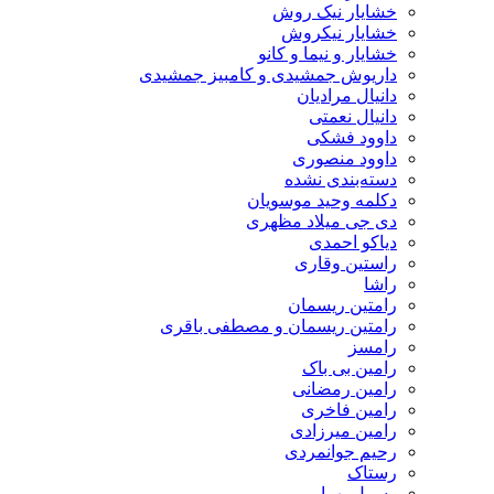
خشایار نیک روش
خشایار نیکروش
خشایار و نیما و کانو
داریوش جمشیدی و کامبیز جمشیدی
دانیال مرادیان
دانیال نعمتی
داوود فشکی
داوود منصوری
دسته‌بندی نشده
دکلمه وحید موسویان
دی جی میلاد مظهری
دیاکو احمدی
راستین وقاری
راشا
رامتین ریسمان
رامتین ریسمان و مصطفی باقری
رامسز
رامین بی باک
رامین رمضانی
رامین فاخری
رامین میرزادی
رحیم جوانمردی
رستاک
رسول بهرامی