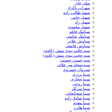
سلی خان
سهراب پاکزاد
سهند طالب زاده
سهیل جامی
سهیل راد
سهیل محمدی
سیامک خانلو
سیامک عباسی
سیاوش علایی
سیاوش فاضلی
سید حجّت نبوی منش «کاوه»
سید حجت نبوی منش ( کاوه )
سید حسین حسینى
سید سجاد میر علائی
سیروان خسروی
سینا پرپری
سینا حجازی
سینا روحی
سینا سرلک
سینا شعبانخانی
سینا صادق زاده
سینا مقدم
سینا هاترد