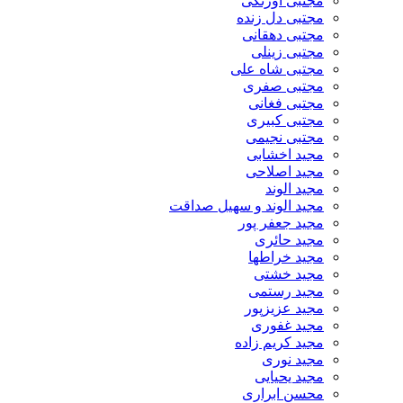
مجتبی اورنگی
مجتبی دل زنده
مجتبی دهقانی
مجتبی زینلی
مجتبی شاه علی
مجتبی صفری
مجتبی فغانی
مجتبی کبیری
مجتبی نجیمی
مجید اخشابی
مجید اصلاحی
مجید الوند‎
مجید الوند و سهیل صداقت
مجید جعفر پور
مجید حائری
مجید خراطها
مجید خشتی
مجید رستمی
مجید عزیزپور
مجید غفوری
مجید کریم زاده
مجید نوری
مجید یحیایی
محسن ابراری