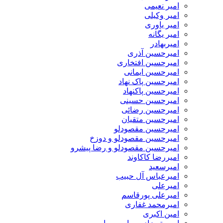
امیر نعیمی
امیر وکیلی
امیر یاوری
امیر یگانه
امیربهادر
امیرحسین آذری
امیرحسین افتخاری
امیرحسین ایمانی
امیرحسین پاک نهاد
امیرحسین پاکنهاد
امیرحسین حسینی
امیرحسین رضائی
امیرحسین متقیان
امیرحسین مقصودلو
امیرحسین مقصودلو و دوزخ
امیرحسین مقصودلو و رضا پیشرو
امیررضا کاکاوند
امیرسعید
امیرعباس آل حبیب
امیرعلی
امیرعلی پورقاسم
امیرمحمد غفاری
امین اکبری