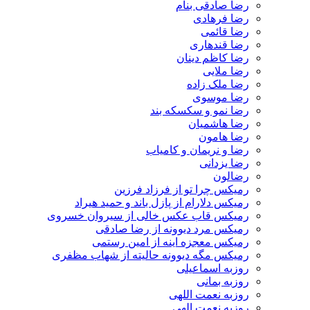
رضا صادقی بنام
رضا فرهادی
رضا قائمی
رضا قندهاری
رضا کاظم دینان
رضا ملایی
رضا ملک زاده
رضا موسوی
رضا نمو و سکسکه بند
رضا هاشمیان
رضا هامون
رضا و نریمان و کامیاب
رضا یزدانی
رضالون
رمیکس چرا تو از فرزاد فرزین
رمیکس دلارام از پازل باند و حمید هیراد
رمیکس قاب عکس خالی از سیروان خسروی
رمیکس مرد دیوونه از رضا صادقی
رمیکس معجزه اینه از امین رستمی
رمیکس مگه دیوونه حالیته از شهاب مظفری
روزبه اسماعیلی
روزبه بمانی
روزبه نعمت اللهی
روزبه نعمت الهی