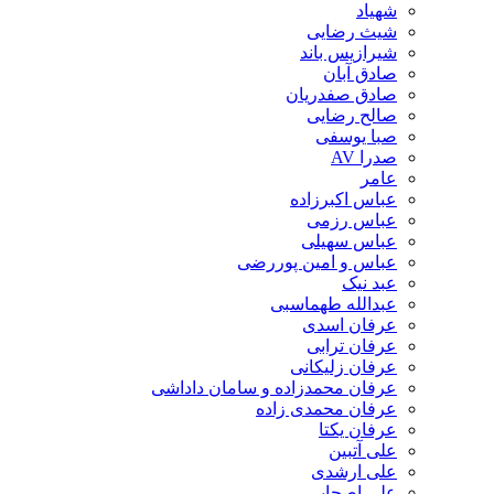
شهیاد
شیث رضایی
شیرازیس باند
صادق آبان
صادق صفدریان
صالح رضایی
صبا یوسفی
صدرا AV
عامر
عباس اکبرزاده
عباس رزمی
عباس سهیلی
عباس و امین پوررضی
عبد نیک
عبدالله طهماسبی‎
عرفان اسدی
عرفان ترابی
عرفان زلیکانی
عرفان محمدزاده و سامان داداشی
عرفان محمدی زاده
عرفان یکتا
علی آتبین
علی ارشدی
علی اصحابی