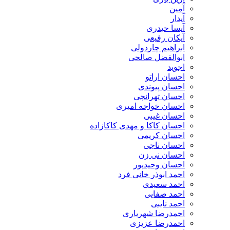
آمین
آیدار
آیسا حیدری
آیکان رفیعی
ابراهیم چاردولی
ابوالفضل صالحی
اجوید
احسان اراتو
احسان پیوندی
احسان تهرانچی
احسان خواجه امیری
احسان غیبی
احسان کاکا و مهدی کاکازاده
احسان کریمی
احسان ناجی
احسان نی زن
احسان وحیدپور
احمد ابوذر خانی فرد
احمد سعیدی
احمد صفایی
احمد نایبی
احمدرضا شهریاری
احمدرضا عزیزی