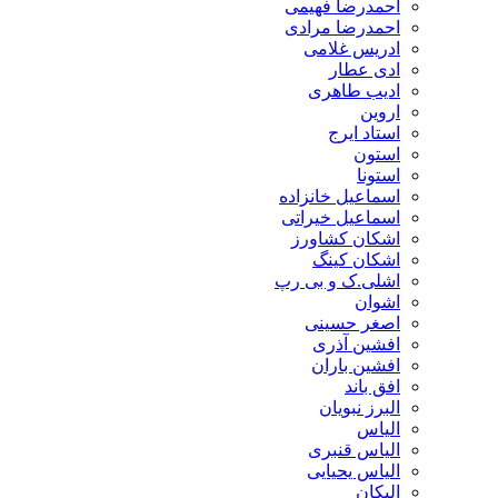
احمدرضا فهیمی
احمدرضا مرادی
ادریس غلامی
ادی عطار
ادیب طاهری
اروین
استاد ایرج
استون
استونا
اسماعیل خانزاده
اسماعیل خیراتی
اشکان کشاورز
اشکان کینگ
اشلی.ک و بی رپ
اشوان
اصغر حسینی
افشین آذری
افشین باران
افق باند
البرز نبویان
الیاس
الیاس قنبرى
الیاس یحیایی
الیکان