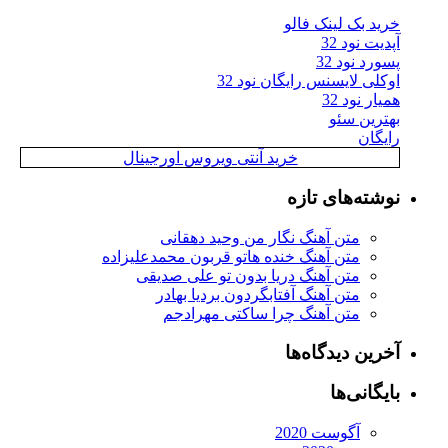
خرید بک لینک فالو
آپدیت نود 32
پسورد نود 32
اوکلی لایسنس رایگان نود 32
همیار نود 32
بهترین سئو
رایگان
خرید آنتی ویروس اورجینال
نوشته‌های تازه
متن آهنگ نگار من وحید دهقانی
متن آهنگ خنده هاتو قربون محمدعلیزاده
متن آهنگ دریا بدون تو علی صدیقی
متن آهنگ آفتابگردون بردیا بهادر
متن آهنگ چرا ساکتی مهرادجم
آخرین دیدگاه‌ها
بایگانی‌ها
آگوست 2020