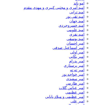
امو باند
امید آمری و مجتبی کبیری و مهدى مقدم
امید ترابی
امید تقی پور
امید جهان
امید خسروجردی
امید علومی
امید نفری
امید یوسفی
امیر احسان
امیر اسماعیل صدفی
امیر اولی
امیر بکایی
امیر پدرام
امیر پرستاری
امیر ته ته
امیر خواجه پور
امیر سعیدی
امیر طارمی
امیر عباس گلاب
امیر عظیمی
امیر عظیمی و میلاد بابایی
امیر علی