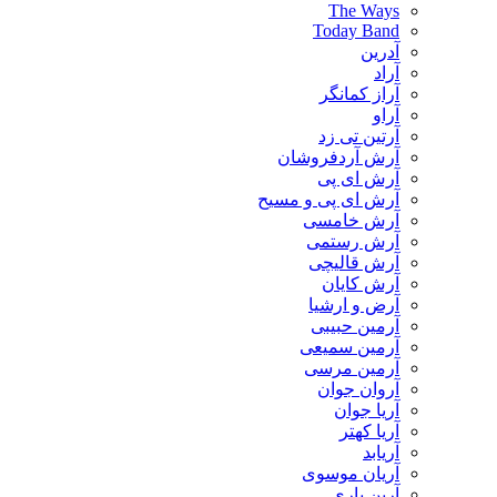
The Ways
Today Band
آدرین
آراد
آراز کمانگر
آراو
آرتین تی زد
آرش آردفروشان
آرش ای پی
آرش ای پی و مسیح
آرش خامسی
آرش رستمی
آرش قالیچی
آرش کایان
​آرض و ارشیا
آرمین حبیبی
آرمین سمیعی
آرمین مرسی
آروان جوان
آریا جوان
آریا کهتر
آریابد
آریان موسوی
آرین یاری