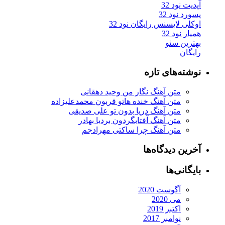
آپدیت نود 32
پسورد نود 32
اوکلی لایسنس رایگان نود 32
همیار نود 32
بهترین سئو
رایگان
نوشته‌های تازه
متن آهنگ نگار من وحید دهقانی
متن آهنگ خنده هاتو قربون محمدعلیزاده
متن آهنگ دریا بدون تو علی صدیقی
متن آهنگ آفتابگردون بردیا بهادر
متن آهنگ چرا ساکتی مهرادجم
آخرین دیدگاه‌ها
بایگانی‌ها
آگوست 2020
می 2020
اکتبر 2019
نوامبر 2017