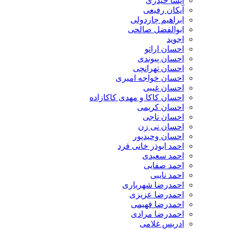
آیسا حیدری
آیکان رفیعی
ابراهیم چاردولی
ابوالفضل صالحی
اجوید
احسان اراتو
احسان پیوندی
احسان تهرانچی
احسان خواجه امیری
احسان غیبی
احسان کاکا و مهدی کاکازاده
احسان کریمی
احسان ناجی
احسان نی زن
احسان وحیدپور
احمد ابوذر خانی فرد
احمد سعیدی
احمد صفایی
احمد نایبی
احمدرضا شهریاری
احمدرضا عزیزی
احمدرضا فهیمی
احمدرضا مرادی
ادریس غلامی