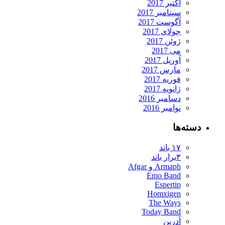
اکتبر 2017
سپتامبر 2017
آگوست 2017
جولای 2017
ژوئن 2017
می 2017
آوریل 2017
مارس 2017
فوریه 2017
ژانویه 2017
دسامبر 2016
نوامبر 2016
دسته‌ها
۱۷ باند
۳برار باند
Armaph و Afgar
Emo Band
Espertip
Homxigen
The Ways
Today Band
آدرین