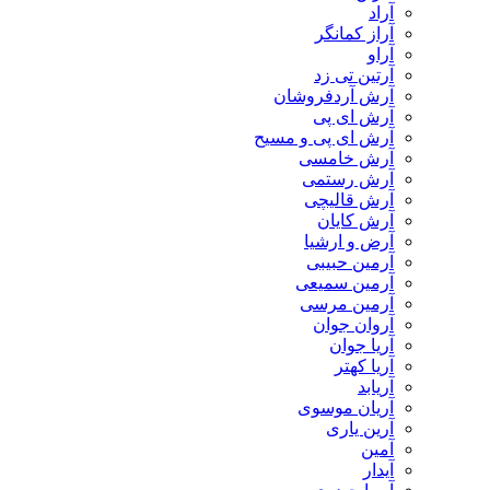
آراد
آراز کمانگر
آراو
آرتین تی زد
آرش آردفروشان
آرش ای پی
آرش ای پی و مسیح
آرش خامسی
آرش رستمی
آرش قالیچی
آرش کایان
​آرض و ارشیا
آرمین حبیبی
آرمین سمیعی
آرمین مرسی
آروان جوان
آریا جوان
آریا کهتر
آریابد
آریان موسوی
آرین یاری
آمین
آیدار