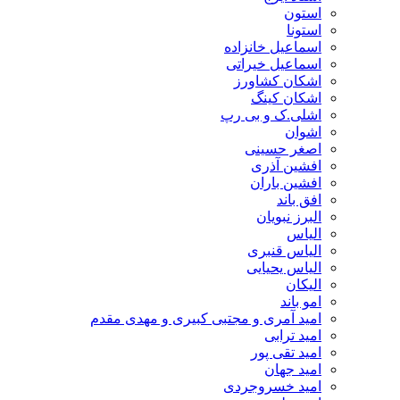
استون
استونا
اسماعیل خانزاده
اسماعیل خیراتی
اشکان کشاورز
اشکان کینگ
اشلی.ک و بی رپ
اشوان
اصغر حسینی
افشین آذری
افشین باران
افق باند
البرز نبویان
الیاس
الیاس قنبرى
الیاس یحیایی
الیکان
امو باند
امید آمری و مجتبی کبیری و مهدى مقدم
امید ترابی
امید تقی پور
امید جهان
امید خسروجردی