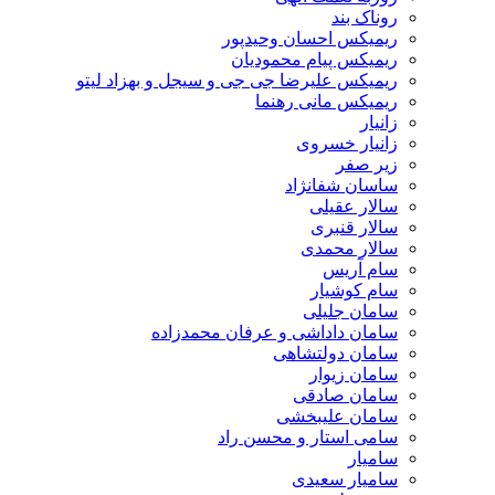
روناک بند
ریمیکس احسان وحیدپور
ریمیکس پیام محمودیان
ریمیکس علیرضا جی جی و سیجل و بهزاد لیتو
ریمیکس مانی رهنما
زانیار
زانیار خسروی
زیر صفر
ساسان شفانژاد
سالار عقیلی
سالار قنبری
سالار محمدی
سام آریس
سام کوشیار
سامان جلیلی
سامان داداشی و عرفان محمدزاده
سامان دولتشاهی
سامان زیوار
سامان صادقی
سامان علیبخشی
سامی استار و محسن راد
سامیار
سامیار سعیدی