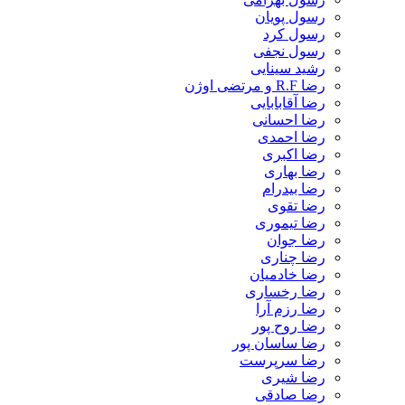
رسول پویان
رسول کرد
رسول نجفی
رشید سینایی
رضا R.F و مرتضی اوژن
رضا آقابابایی
رضا احسانی
رضا احمدی
رضا اکبری
رضا بهاری
رضا بیدرام
رضا تقوی
رضا تیموری
رضا جوان
رضا چناری
رضا خادمیان
رضا رخساری
رضا رزم آرا
رضا روح پور
رضا ساسان پور
رضا سرپرست
رضا شیری
رضا صادقی