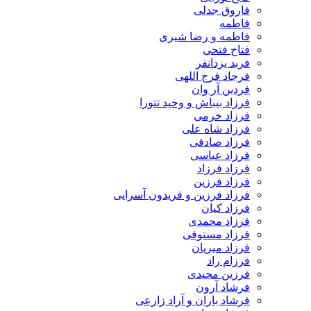
فاروق جدلی
فاطمه
فاطمه و رضا شیری
فتاح فتحی
فربد یزدانفر
فرجاد فرج اللهی
فردین آر وان
فرزاد بیباش و وحید تتورا
فرزاد خرمی
فرزاد شاه علی
فرزاد صادقی
فرزاد عباسی
فرزاد فرزاد
فرزاد فرزین
فرزاد فرزین و فریدون آسرایی
فرزاد کیان
فرزاد محمدی
فرزاد مستوفی
فرزاد میریان
فرزام راد
فرزین مجیدی
فرشاد آرون
فرشاد باران و آراد زارعی