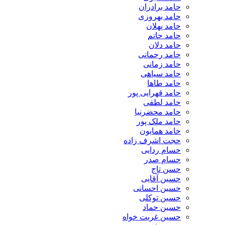
حامد برادران
حامد بهروزی
حامد پهلان
حامد حاتم
حامد دلان
حامد رحمانی
حامد زمانی
حامد سیاهی
حامد طاها
حامد قهرایی پور
حامد لطفی
حامد محضرنیا
حامد ملک پور
حامد همایون
حجت اشرف زاده
حسام ردایی
حسام صدر
حسن تاج
حسین آقایی
حسین احسانی
حسین توکلی
حسین حماد
حسین غربت خواه