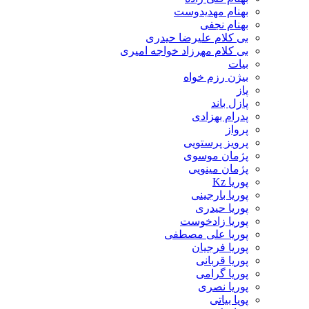
بهنام مهدیدوست
بهنام نجفی
بی کلام علیرضا حیدری
بی کلام مهرزاد خواجه امیری
بیات
بیژن رزم خواه
پاز
پازل باند
پدرام بهزادی
پرواز
پرویز پرستویی
پژمان موسوی
پژمان مینویی
پوریا Kz
پوریا بارجینی
پوریا حیدری
پوریا زادخوست
پوریا علی مصطفی
پوریا فرجیان
پوریا قربانی
پوریا گرامی
پوریا نصری
پویا بیاتی