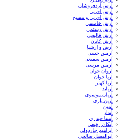
آرش آردفروشان
آرش ای پی
آرش ای پی و مسیح
آرش خامسی
آرش رستمی
آرش قالیچی
آرش کایان
​آرض و ارشیا
آرمین حبیبی
آرمین سمیعی
آرمین مرسی
آروان جوان
آریا جوان
آریا کهتر
آریابد
آریان موسوی
آرین یاری
آمین
آیدار
آیسا حیدری
آیکان رفیعی
ابراهیم چاردولی
ابوالفضل صالحی