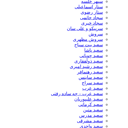
سپهر خلسه
ستار اسماعیلی
ستار رضوی
سجاد حاتمی
سجاد خیری
سرپیکو و علی سان
سروش
سروش مظهری
سعید بیت سیاح
سعید پاشا
سعید چوپانی
سعید ذولفقاری
سعید رشید امیری
سعید رهنمافر
سعید ساینس
سعید سراج
سعید عرب
سعید عرب – چه ساده رفتی
سعید علیپوریان
سعید کرمانی
سعید متین
سعید مدرس
سعید مشرقی
سعید واحدی