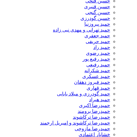
حسین فتحی
حسین قنبری
حسین گنجی
حسین گودرزی
حمید پیروزنیا
حمید تهرانی و مهدی نبی زاده
حمید جعفری
حمید حریفی
حمید راد
حمید رضوی
حمید رفیع پور
حمید رفیعی
حمید شکرانه
حمید عسکری
حمید فیروز دهقان
حمید قهاری
حمید گودرزی و میلاد بابایی
حمید هیراد
حمیدرضا اکبری
حمیدرضا برومند
حمیدرضا ترکاشوند
حمیدرضا ترکاشوند و امیریل ارجمند
حمیدرضا مازوچی
خشایار اعتمادی