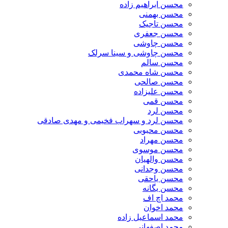
محسن ابراهیم زاده
محسن بهمنی
محسن تاجیک
محسن جعفری
محسن چاوشی
محسن چاوشی و سینا سرلک
محسن سالم
محسن شاه محمدی
محسن صالحی
محسن علیزاده
محسن قمی
محسن لرد
محسن لرد و سهراب فخیمی و مهدی صادقی
محسن محبوبی
محسن مهراد
محسن موسوی
محسن والهیان
محسن وجدانی
محسن یاحقی
محسن یگانه
محمد اچ اف
محمد اخوان
محمد اسماعیل زاده
محمد اصفهانی