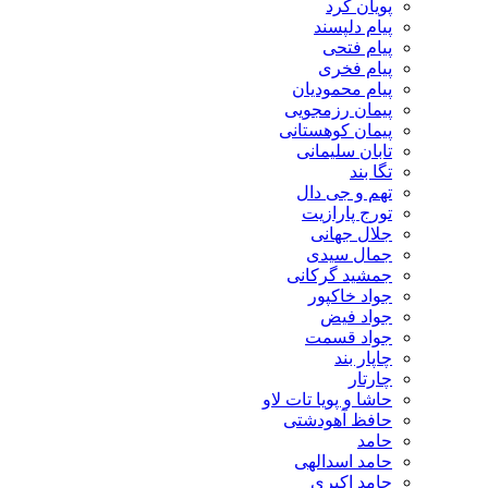
پویان کرد
پیام دلپسند
پیام فتحی
پیام فخری
پیام محمودیان
پیمان رزمجویی
پیمان کوهستانی
تابان سلیمانی
تگا بند
تهم و جی دال
تورج پارازیت
جلال جهانی
جمال سیدی
جمشید گرکانی
جواد خاکپور
جواد فیض
جواد قسمت
چاپار بند
چارتار
حاشا و پویا تات لاو
حافظ آهودشتی
حامد
حامد اسدالهی
حامد اکبری