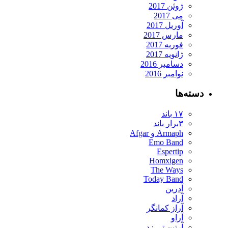
ژوئن 2017
می 2017
آوریل 2017
مارس 2017
فوریه 2017
ژانویه 2017
دسامبر 2016
نوامبر 2016
دسته‌ها
۱۷ باند
۳برار باند
Armaph و Afgar
Emo Band
Espertip
Homxigen
The Ways
Today Band
آدرین
آراد
آراز کمانگر
آراو
آرتین تی زد