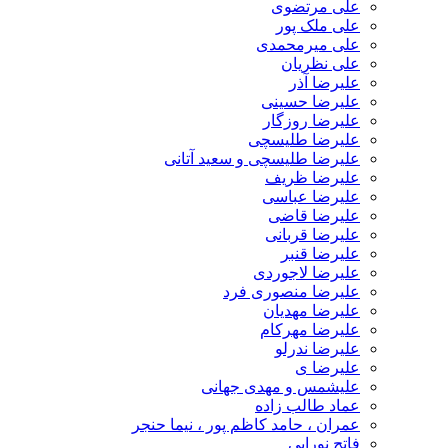
علی مرتضوی
علی ملک پور
علی میرمحمدی
علی نظریان
علیرضا آذر
علیرضا حسینی
علیرضا روزگار
علیرضا طلیسچی
علیرضا طلیسچی و سعید آتانی
علیرضا ظریف
علیرضا عباسی
علیرضا قاضی
علیرضا قربانی
علیرضا قنبر
علیرضا لاجوردی
علیرضا منصوری فرد
علیرضا مهدیان
علیرضا مهرکام
علیرضا ندرلو
علیرضا ی
علیشمس و مهدی جهانی
عماد طالب زاده
عمران ، حامد کاظم پور ، نیما حنجر
فاتح نورایی