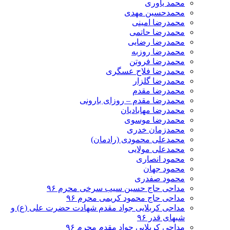
محمد یاوری
محمدحسین مهدی
محمدرضا امینی
محمدرضا حاتمی
محمدرضا رضایی
محمدرضا روزبه
محمدرضا فروتن
محمدرضا فلاح عسگری
محمدرضا گلزار
محمدرضا مقدم
محمدرضا مقدم – روزای بارونی
محمدرضا مهابادیان
محمدرضا موسوی
محمدزمان خدری
محمدعلی محمودی (رادمان)
محمدعلی مولایی
محمود انصاری
محمود جهان
محمود صفدری
مداحی حاج حسین سیب سرخی محرم ۹۶
مداحی حاج محمود کریمی محرم ۹۶
مداحی کربلایی جواد مقدم شهادت حضرت علی (ع) و
شبهای قدر ۹۶
مداحی کربلایی جواد مقدم محرم ۹۶