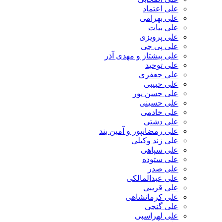
علی اعتماد
علی بهرامی
علی بیات
علی پرویزی
علی پی جی
علی پیشتاز و مهدی آذر
علی توحید
علی جعفری
علی حبیبی
علی حسن پور
علی حسینی
علی خادمی
علی دشتی
علی رمضانپور و آمین بند
علی زند وکیلی
علی سپاهی
علی ستوده
علی صدر
علی عبدالمالکی
علی قریبی
علی کرمانشاهی
علی گنجی
علی لهراسبی