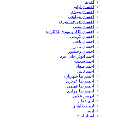
اجوید
احسان اراتو
احسان پیوندی
احسان تهرانچی
احسان خواجه امیری
احسان غیبی
احسان کاکا و مهدی کاکازاده
احسان کریمی
احسان ناجی
احسان نی زن
احسان وحیدپور
احمد ابوذر خانی فرد
احمد سعیدی
احمد صفایی
احمد نایبی
احمدرضا شهریاری
احمدرضا عزیزی
احمدرضا فهیمی
احمدرضا مرادی
ادریس غلامی
ادی عطار
ادیب طاهری
اروین
استاد ایرج