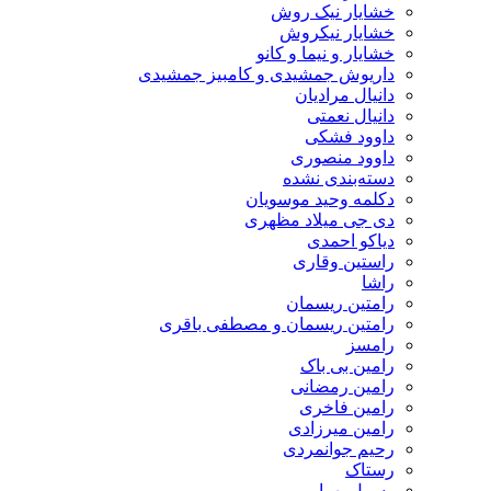
خشایار نیک روش
خشایار نیکروش
خشایار و نیما و کانو
داریوش جمشیدی و کامبیز جمشیدی
دانیال مرادیان
دانیال نعمتی
داوود فشکی
داوود منصوری
دسته‌بندی نشده
دکلمه وحید موسویان
دی جی میلاد مظهری
دیاکو احمدی
راستین وقاری
راشا
رامتین ریسمان
رامتین ریسمان و مصطفی باقری
رامسز
رامین بی باک
رامین رمضانی
رامین فاخری
رامین میرزادی
رحیم جوانمردی
رستاک
رسول بهرامی