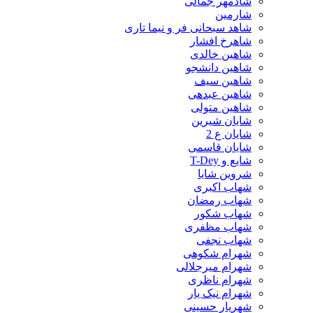
شادمهر جمالی
شارمین
شاهد سبحانی فر و نیما تاری
شاهرخ افشار
شاهین خالدی
شاهین دانشجو
شاهین سیف
شاهین عبدهی
شاهین متولی
شایان شیرین
شایان ع 2
شایان قاسمی
شایع و T-Dey
شروین شایا
شهاب اکبری
شهاب رمضان
شهاب شکور
شهاب مظفری
شهاب نجفی
شهرام شکوهی
شهرام میرجلالی
شهرام ناظری
شهرام نیک یار
شهریار حسینی