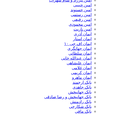
امین تیرزاد و سام سهراب
امین حبیبی
امین حسنوند
امین رستمی
امین رفیعی
امین محمودی
امین ناریت
ایمان آذری
ایمان استار
ایمان اف جی ۱۰
ایمان جهانگری
ایمان سلطانی
ایمان عبدالله خانی
ایمان علیشاهی
ایمان غلامی
ایمان کریمی
ایمان ماهرو
بابک ارجمند
بابک جاهدی
بابک جهانبخش
بابک جهانبخش و رضا صادقی
بابک رادمنش
بابک شکارچی
بابک مافی