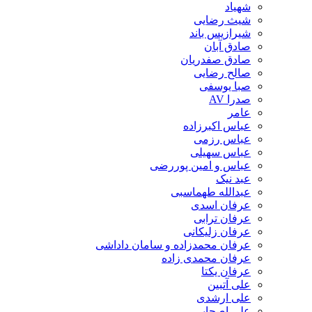
شهیاد
شیث رضایی
شیرازیس باند
صادق آبان
صادق صفدریان
صالح رضایی
صبا یوسفی
صدرا AV
عامر
عباس اکبرزاده
عباس رزمی
عباس سهیلی
عباس و امین پوررضی
عبد نیک
عبدالله طهماسبی‎
عرفان اسدی
عرفان ترابی
عرفان زلیکانی
عرفان محمدزاده و سامان داداشی
عرفان محمدی زاده
عرفان یکتا
علی آتبین
علی ارشدی
علی اصحابی