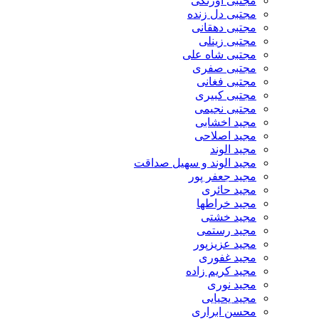
مجتبی اورنگی
مجتبی دل زنده
مجتبی دهقانی
مجتبی زینلی
مجتبی شاه علی
مجتبی صفری
مجتبی فغانی
مجتبی کبیری
مجتبی نجیمی
مجید اخشابی
مجید اصلاحی
مجید الوند‎
مجید الوند و سهیل صداقت
مجید جعفر پور
مجید حائری
مجید خراطها
مجید خشتی
مجید رستمی
مجید عزیزپور
مجید غفوری
مجید کریم زاده
مجید نوری
مجید یحیایی
محسن ابراری