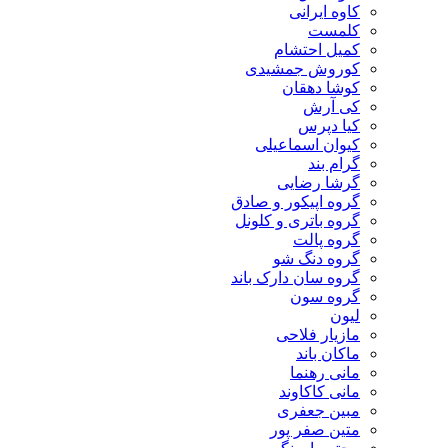
کاوه ایرانی
کلمست
کمیل احتشام
کوروش جمشیدی
کوشا دهقان
کی آرش
کیا دپرس
کیوان اسماعیلی
گرام بند
گرشا رضایی
گروه اپیکور و صادق
گروه باتری و کلونل
گروه پالت
گروه دنگ شو
گروه سان دارک باند
گروه سون
لیون
مازیار فلاحی
ماکان باند
مانی رهنما
مانی کاکاوند
مبین جعفری
متین صفر پور