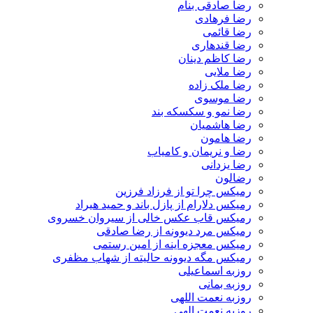
رضا صادقی بنام
رضا فرهادی
رضا قائمی
رضا قندهاری
رضا کاظم دینان
رضا ملایی
رضا ملک زاده
رضا موسوی
رضا نمو و سکسکه بند
رضا هاشمیان
رضا هامون
رضا و نریمان و کامیاب
رضا یزدانی
رضالون
رمیکس چرا تو از فرزاد فرزین
رمیکس دلارام از پازل باند و حمید هیراد
رمیکس قاب عکس خالی از سیروان خسروی
رمیکس مرد دیوونه از رضا صادقی
رمیکس معجزه اینه از امین رستمی
رمیکس مگه دیوونه حالیته از شهاب مظفری
روزبه اسماعیلی
روزبه بمانی
روزبه نعمت اللهی
روزبه نعمت الهی