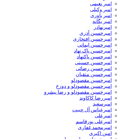
امیر نعیمی
امیر وکیلی
امیر یاوری
امیر یگانه
امیربهادر
امیرحسین آذری
امیرحسین افتخاری
امیرحسین ایمانی
امیرحسین پاک نهاد
امیرحسین پاکنهاد
امیرحسین حسینی
امیرحسین رضائی
امیرحسین متقیان
امیرحسین مقصودلو
امیرحسین مقصودلو و دوزخ
امیرحسین مقصودلو و رضا پیشرو
امیررضا کاکاوند
امیرسعید
امیرعباس آل حبیب
امیرعلی
امیرعلی پورقاسم
امیرمحمد غفاری
امین اکبری