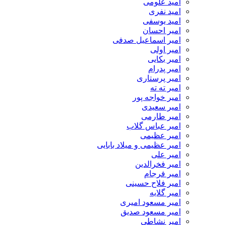
امید علومی
امید نفری
امید یوسفی
امیر احسان
امیر اسماعیل صدفی
امیر اولی
امیر بکایی
امیر پدرام
امیر پرستاری
امیر ته ته
امیر خواجه پور
امیر سعیدی
امیر طارمی
امیر عباس گلاب
امیر عظیمی
امیر عظیمی و میلاد بابایی
امیر علی
امیر فخرالدین
امیر فرجام
امیر فلاح حسینی
امیر گلایه
امیر مسعود امیری
امیر مسعود صدیق
امیر نشاطی