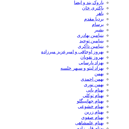
باروک بند و ایضا
باکتری خان
باهر
بردیا مقدم
برسام
بشیر
بنیامین بهادری
بنیامین توحید
بنیامین ذاکری
بهروز اوجاقی و امیرعزیز میرزاده
بهروز نقویان
بهزاد پارسایی
بهزاد لیتو و سپهر خلسه
بهمن
بهمن احمدی
بهمن نوری
بهنام بانی
بهنام توکلی
بهنام جهانبیگلو
بهنام خشوعی
بهنام زرین
بهنام صفوی
بهنام علمشاهی
بهنام قلی زاده