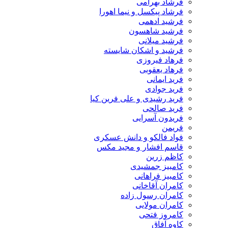
فرشاد بهرامی
فرشاد پیکسل و نیما اهورا
فرشید ادهمی
فرشید شاهسون
فرشید میلانی
فرشید و اشکان شایسته
فرهاد فیروزی
فرهاد یعقوبی
فرید ایمانی
فرید جوادی
فرید رشیدی و علی فرین کیا
فرید صالحی
فریدون آسرایی
فریمن
فواد فالکو و دانش عسکری
قاسم افشار و مجید مکس
کاظم زرین
کامبیز جمشیدی
کامبیز فراهانی
کامران آقاخانی
کامران رسول زاده
کامران مولایی
کامروز فتحی
کاوه آفاق