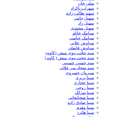
سلی خان
سهراب پاکزاد
سهند طالب زاده
سهیل جامی
سهیل راد
سهیل محمدی
سیامک خانلو
سیامک عباسی
سیاوش علایی
سیاوش فاضلی
سید حجّت نبوی منش «کاوه»
سید حجت نبوی منش ( کاوه )
سید حسین حسینى
سید سجاد میر علائی
سیروان خسروی
سینا پرپری
سینا حجازی
سینا روحی
سینا سرلک
سینا شعبانخانی
سینا صادق زاده
سینا مقدم
سینا هاترد