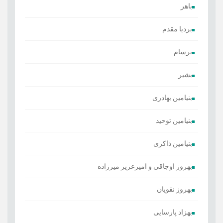
باهر
بردیا مقدم
برسام
بشیر
بنیامین بهادری
بنیامین توحید
بنیامین ذاکری
بهروز اوجاقی و امیرعزیز میرزاده
بهروز نقویان
بهزاد پارسایی