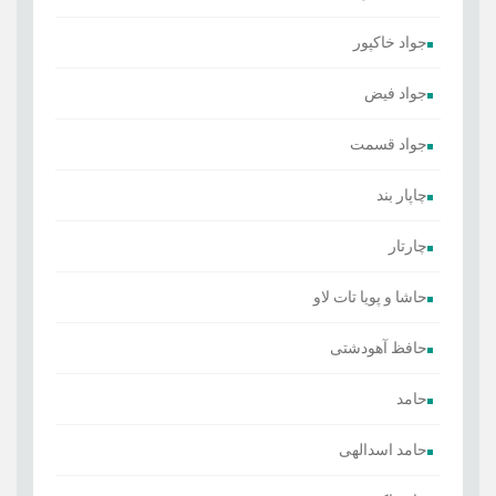
جواد خاکپور
جواد فیض
جواد قسمت
چاپار بند
چارتار
حاشا و پویا تات لاو
حافظ آهودشتی
حامد
حامد اسدالهی