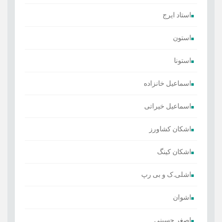
استاد ایرج
استون
استونا
اسماعیل خانزاده
اسماعیل خیراتی
اشکان کشاورز
اشکان کینگ
اشلی.ک و بی رپ
اشوان
اصغر حسینی