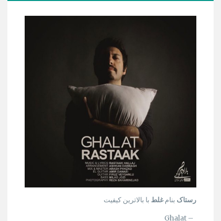
رستاک
بنام
غلط
با بالاترین کیفیت
– Ghalat