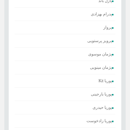
پازل باند
پدرام بهزادی
پرواز
پرویز پرستویی
پژمان موسوی
پژمان مینویی
پوریا Kz
پوریا بارجینی
پوریا حیدری
پوریا زادخوست