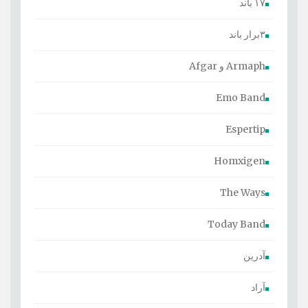
۱۷ باند
۳برار باند
Armaph و Afgar
Emo Band
Espertip
Homxigen
The Ways
Today Band
آدرین
آراد