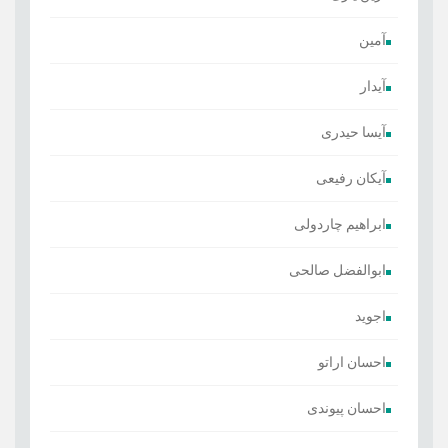
آمین
آیدار
آیسا حیدری
آیکان رفیعی
ابراهیم چاردولی
ابوالفضل صالحی
اجوید
احسان اراتو
احسان پیوندی