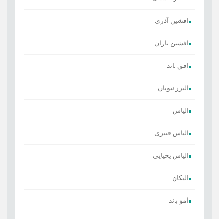
افشین آذری
افشین باران
افق باند
البرز نبویان
الیاس
الیاس قنبرى
الیاس یحیایی
الیکان
امو باند