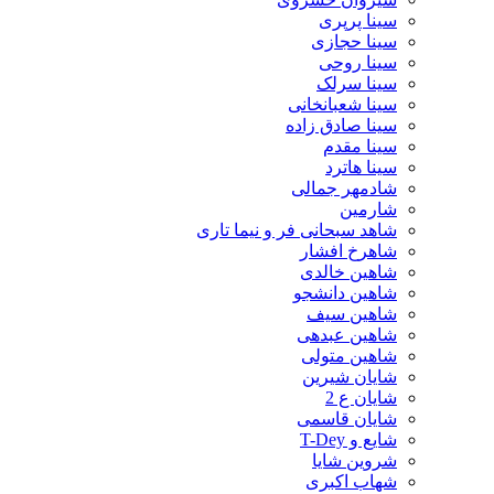
سینا پرپری
سینا حجازی
سینا روحی
سینا سرلک
سینا شعبانخانی
سینا صادق زاده
سینا مقدم
سینا هاترد
شادمهر جمالی
شارمین
شاهد سبحانی فر و نیما تاری
شاهرخ افشار
شاهین خالدی
شاهین دانشجو
شاهین سیف
شاهین عبدهی
شاهین متولی
شایان شیرین
شایان ع 2
شایان قاسمی
شایع و T-Dey
شروین شایا
شهاب اکبری