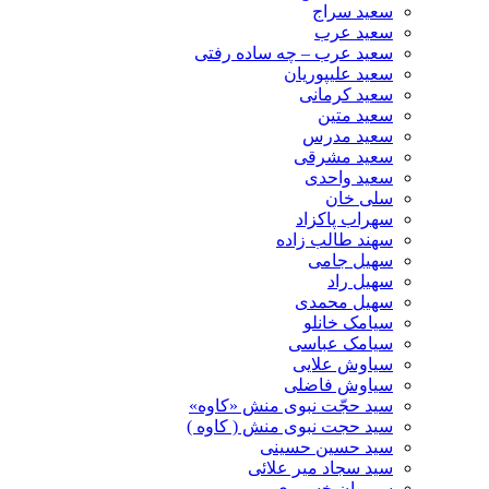
سعید سراج
سعید عرب
سعید عرب – چه ساده رفتی
سعید علیپوریان
سعید کرمانی
سعید متین
سعید مدرس
سعید مشرقی
سعید واحدی
سلی خان
سهراب پاکزاد
سهند طالب زاده
سهیل جامی
سهیل راد
سهیل محمدی
سیامک خانلو
سیامک عباسی
سیاوش علایی
سیاوش فاضلی
سید حجّت نبوی منش «کاوه»
سید حجت نبوی منش ( کاوه )
سید حسین حسینى
سید سجاد میر علائی
سیروان خسروی