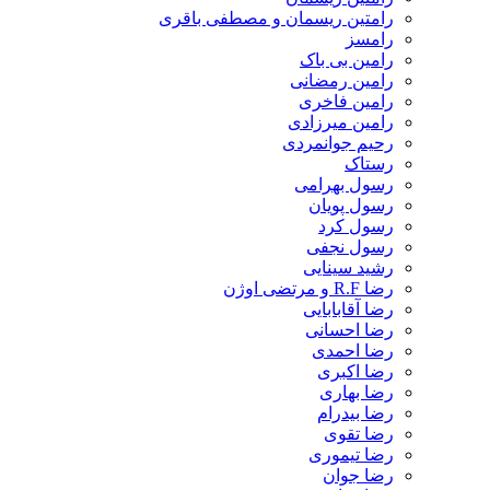
رامتین ریسمان و مصطفی باقری
رامسز
رامین بی باک
رامین رمضانی
رامین فاخری
رامین میرزادی
رحیم جوانمردی
رستاک
رسول بهرامی
رسول پویان
رسول کرد
رسول نجفی
رشید سینایی
رضا R.F و مرتضی اوژن
رضا آقابابایی
رضا احسانی
رضا احمدی
رضا اکبری
رضا بهاری
رضا بیدرام
رضا تقوی
رضا تیموری
رضا جوان