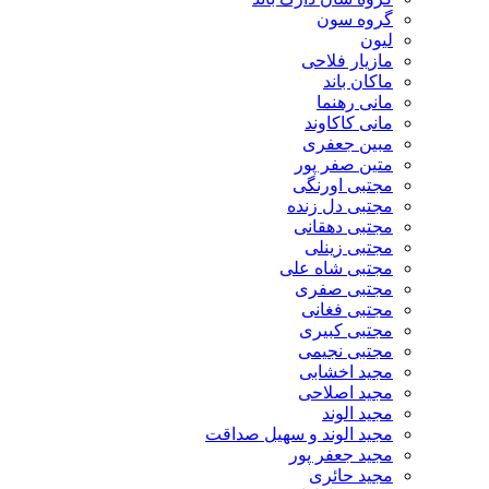
گروه سون
لیون
مازیار فلاحی
ماکان باند
مانی رهنما
مانی کاکاوند
مبین جعفری
متین صفر پور
مجتبی اورنگی
مجتبی دل زنده
مجتبی دهقانی
مجتبی زینلی
مجتبی شاه علی
مجتبی صفری
مجتبی فغانی
مجتبی کبیری
مجتبی نجیمی
مجید اخشابی
مجید اصلاحی
مجید الوند‎
مجید الوند و سهیل صداقت
مجید جعفر پور
مجید حائری