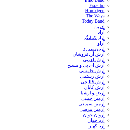
Emo Band
Espertip
Homxigen
The Ways
Today Band
آدرین
آراد
آراز کمانگر
آراو
آرتین تی زد
آرش آردفروشان
آرش ای پی
آرش ای پی و مسیح
آرش خامسی
آرش رستمی
آرش قالیچی
آرش کایان
​آرض و ارشیا
آرمین حبیبی
آرمین سمیعی
آرمین مرسی
آروان جوان
آریا جوان
آریا کهتر