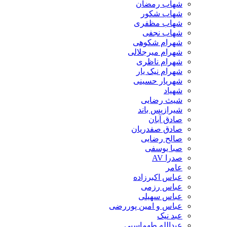
شهاب رمضان
شهاب شکور
شهاب مظفری
شهاب نجفی
شهرام شکوهی
شهرام میرجلالی
شهرام ناظری
شهرام نیک یار
شهریار حسینی
شهیاد
شیث رضایی
شیرازیس باند
صادق آبان
صادق صفدریان
صالح رضایی
صبا یوسفی
صدرا AV
عامر
عباس اکبرزاده
عباس رزمی
عباس سهیلی
عباس و امین پوررضی
عبد نیک
عبدالله طهماسبی‎