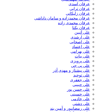
عرفان اسدی
عرفان ترابی
عرفان زلیکانی
عرفان محمدزاده و سامان داداشی
عرفان محمدی زاده
عرفان یکتا
علی آتبین
علی ارشدی
علی اصحابی
علی اعتماد
علی بهرامی
علی بیات
علی پرویزی
علی پی جی
علی پیشتاز و مهدی آذر
علی توحید
علی جعفری
علی حبیبی
علی حسن پور
علی حسینی
علی خادمی
علی دشتی
علی رمضانپور و آمین بند