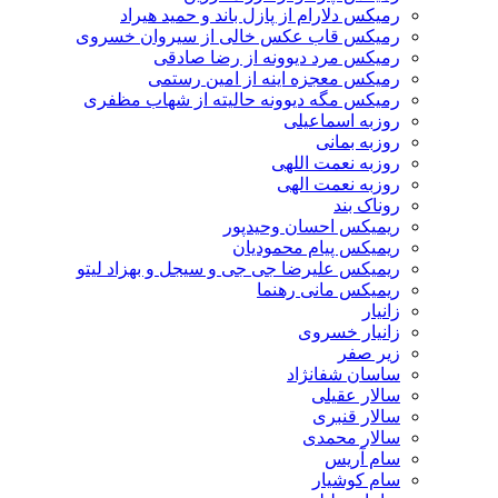
رمیکس دلارام از پازل باند و حمید هیراد
رمیکس قاب عکس خالی از سیروان خسروی
رمیکس مرد دیوونه از رضا صادقی
رمیکس معجزه اینه از امین رستمی
رمیکس مگه دیوونه حالیته از شهاب مظفری
روزبه اسماعیلی
روزبه بمانی
روزبه نعمت اللهی
روزبه نعمت الهی
روناک بند
ریمیکس احسان وحیدپور
ریمیکس پیام محمودیان
ریمیکس علیرضا جی جی و سیجل و بهزاد لیتو
ریمیکس مانی رهنما
زانیار
زانیار خسروی
زیر صفر
ساسان شفانژاد
سالار عقیلی
سالار قنبری
سالار محمدی
سام آریس
سام کوشیار