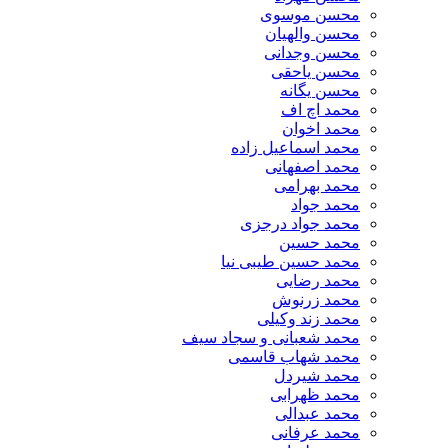
محسن موسوی
محسن والهیان
محسن وجدانی
محسن یاحقی
محسن یگانه
محمد اچ اف
محمد اخوان
محمد اسماعیل زاده
محمد اصفهانی
محمد بهرامی
محمد جواد
محمد جواد درجزی
محمد حسین
محمد حسین طیبی نیا
محمد رضایی
محمد زرنوش
محمد زند وکیلی
محمد شعبانی و سجاد سیف
محمد شهاب قاسمی
​محمد شیردل
محمد ظهرابی
محمد عبدالی
محمد عرفانی