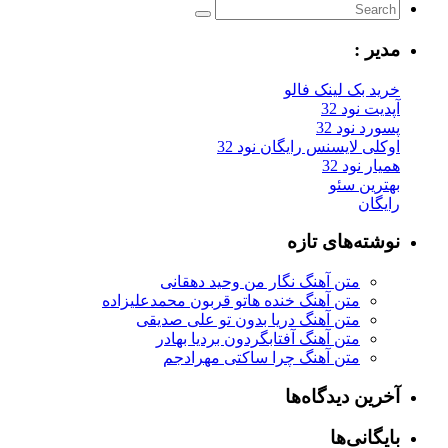
یر :
ید بک لینک فالو
یت نود 32
رد نود 32
کلی لایسنس رایگان نود 32
ار نود 32
ترین سئو
یگان
شته‌های تازه
متن آهنگ نگار من وحید دهقانی
متن آهنگ خنده هاتو قربون محمدعلیزاده
متن آهنگ دریا بدون تو علی صدیقی
متن آهنگ آفتابگردون بردیا بهادر
متن آهنگ چرا ساکتی مهرادجم
رین دیدگاه‌ها
یگانی‌ها