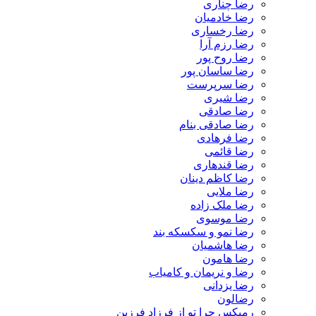
رضا چناری
رضا خادمیان
رضا رخساری
رضا رزم آرا
رضا روح پور
رضا ساسان پور
رضا سرپرست
رضا شیری
رضا صادقی
رضا صادقی بنام
رضا فرهادی
رضا قائمی
رضا قندهاری
رضا کاظم دینان
رضا ملایی
رضا ملک زاده
رضا موسوی
رضا نمو و سکسکه بند
رضا هاشمیان
رضا هامون
رضا و نریمان و کامیاب
رضا یزدانی
رضالون
رمیکس چرا تو از فرزاد فرزین