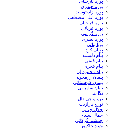
پوریا بارجینی
پوریا حیدری
پوریا زادخوست
پوریا علی مصطفی
پوریا فرجیان
پوریا قربانی
پوریا گرامی
پوریا نصری
پویا بیاتی
پویان کرد
پیام دلپسند
پیام فتحی
پیام فخری
پیام محمودیان
پیمان رزمجویی
پیمان کوهستانی
تابان سلیمانی
تگا بند
تهم و جی دال
تورج پارازیت
جلال جهانی
جمال سیدی
جمشید گرکانی
جواد خاکپور