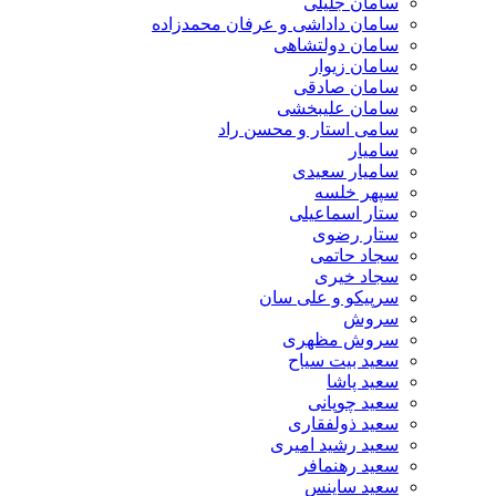
سامان جلیلی
سامان داداشی و عرفان محمدزاده
سامان دولتشاهی
سامان زیوار
سامان صادقی
سامان علیبخشی
سامی استار و محسن راد
سامیار
سامیار سعیدی
سپهر خلسه
ستار اسماعیلی
ستار رضوی
سجاد حاتمی
سجاد خیری
سرپیکو و علی سان
سروش
سروش مظهری
سعید بیت سیاح
سعید پاشا
سعید چوپانی
سعید ذولفقاری
سعید رشید امیری
سعید رهنمافر
سعید ساینس