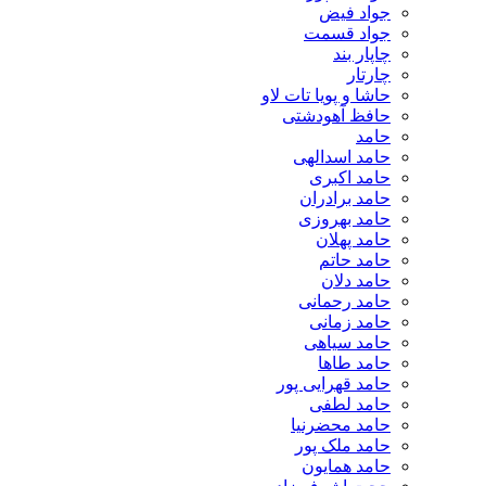
جواد فیض
جواد قسمت
چاپار بند
چارتار
حاشا و پویا تات لاو
حافظ آهودشتی
حامد
حامد اسدالهی
حامد اکبری
حامد برادران
حامد بهروزی
حامد پهلان
حامد حاتم
حامد دلان
حامد رحمانی
حامد زمانی
حامد سیاهی
حامد طاها
حامد قهرایی پور
حامد لطفی
حامد محضرنیا
حامد ملک پور
حامد همایون