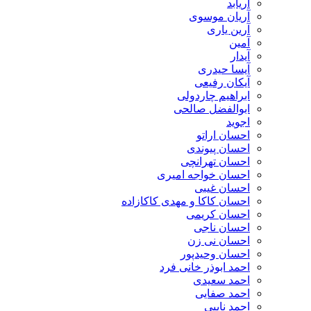
آریابد
آریان موسوی
آرین یاری
آمین
آیدار
آیسا حیدری
آیکان رفیعی
ابراهیم چاردولی
ابوالفضل صالحی
اجوید
احسان اراتو
احسان پیوندی
احسان تهرانچی
احسان خواجه امیری
احسان غیبی
احسان کاکا و مهدی کاکازاده
احسان کریمی
احسان ناجی
احسان نی زن
احسان وحیدپور
احمد ابوذر خانی فرد
احمد سعیدی
احمد صفایی
احمد نایبی