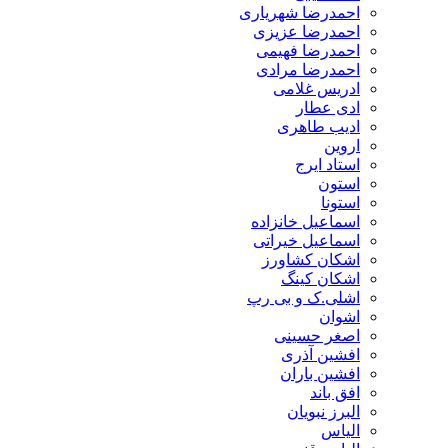
احمدرضا شهریاری
احمدرضا عزیزی
احمدرضا فهیمی
احمدرضا مرادی
ادریس غلامی
ادی عطار
ادیب طاهری
اروین
استاد ایرج
استون
استونا
اسماعیل خانزاده
اسماعیل خیراتی
اشکان کشاورز
اشکان کینگ
اشلی.ک و بی رپ
اشوان
اصغر حسینی
افشین آذری
افشین باران
افق باند
البرز نبویان
الیاس