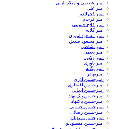
امیر عظیمی و میلاد بابایی
امیر علی
امیر فخرالدین
امیر فرجام
امیر فلاح حسینی
امیر گلایه
امیر مسعود امیری
امیر مسعود صدیق
امیر نشاطی
امیر نعیمی
امیر وکیلی
امیر یاوری
امیر یگانه
امیربهادر
امیرحسین آذری
امیرحسین افتخاری
امیرحسین ایمانی
امیرحسین پاک نهاد
امیرحسین پاکنهاد
امیرحسین حسینی
امیرحسین رضائی
امیرحسین متقیان
امیرحسین مقصودلو
امیرحسین مقصودلو و دوزخ