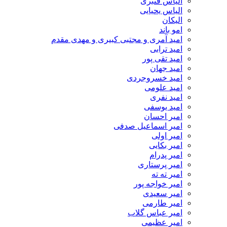
الیاس قنبرى
الیاس یحیایی
الیکان
امو باند
امید آمری و مجتبی کبیری و مهدى مقدم
امید ترابی
امید تقی پور
امید جهان
امید خسروجردی
امید علومی
امید نفری
امید یوسفی
امیر احسان
امیر اسماعیل صدفی
امیر اولی
امیر بکایی
امیر پدرام
امیر پرستاری
امیر ته ته
امیر خواجه پور
امیر سعیدی
امیر طارمی
امیر عباس گلاب
امیر عظیمی