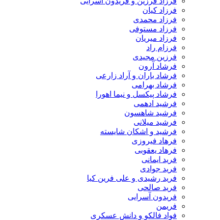
فرزاد فرزین و فریدون آسرایی
فرزاد کیان
فرزاد محمدی
فرزاد مستوفی
فرزاد میریان
فرزام راد
فرزین مجیدی
فرشاد آرون
فرشاد باران و آراد زارعی
فرشاد بهرامی
فرشاد پیکسل و نیما اهورا
فرشید ادهمی
فرشید شاهسون
فرشید میلانی
فرشید و اشکان شایسته
فرهاد فیروزی
فرهاد یعقوبی
فرید ایمانی
فرید جوادی
فرید رشیدی و علی فرین کیا
فرید صالحی
فریدون آسرایی
فریمن
فواد فالکو و دانش عسکری