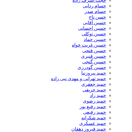
حجت اشرف زاده
حسام ردایی
حسام صدر
حسن تاج
حسین آقایی
حسین احسانی
حسین توکلی
حسین حماد
حسین غربت خواه
حسین فتحی
حسین قنبری
حسین گنجی
حسین گودرزی
حمید پیروزنیا
حمید تهرانی و مهدی نبی زاده
حمید جعفری
حمید حریفی
حمید راد
حمید رضوی
حمید رفیع پور
حمید رفیعی
حمید شکرانه
حمید عسکری
حمید فیروز دهقان