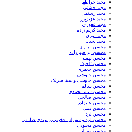
مجید خراطها
مجید خشتی
مجید رستمی
مجید عزیزپور
مجید غفوری
مجید کریم زاده
مجید نوری
مجید یحیایی
محسن ابراری
محسن ابراهیم زاده
محسن بهمنی
محسن تاجیک
محسن جعفری
محسن چاوشی
محسن چاوشی و سینا سرلک
محسن سالم
محسن شاه محمدی
محسن صالحی
محسن علیزاده
محسن قمی
محسن لرد
محسن لرد و سهراب فخیمی و مهدی صادقی
محسن محبوبی
محسن مهراد