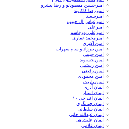
امیرحسین مقصودلو و رضا پیشرو
امیررضا کاکاوند
امیرسعید
امیرعباس آل حبیب
امیرعلی
امیرعلی پورقاسم
امیرمحمد غفاری
امین اکبری
امین تیرزاد و سام سهراب
امین حبیبی
امین حسنوند
امین رستمی
امین رفیعی
امین محمودی
امین ناریت
ایمان آذری
ایمان استار
ایمان اف جی ۱۰
ایمان جهانگری
ایمان سلطانی
ایمان عبدالله خانی
ایمان علیشاهی
ایمان غلامی