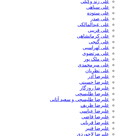
علی زند وکیلی
علی سپاهی
علی ستوده
علی صدر
علی عبدالمالکی
علی قریبی
علی کرمانشاهی
علی گنجی
علی لهراسبی
علی مرتضوی
علی ملک پور
علی میرمحمدی
علی نظریان
علیرضا آذر
علیرضا حسینی
علیرضا روزگار
علیرضا طلیسچی
علیرضا طلیسچی و سعید آتانی
علیرضا ظریف
علیرضا عباسی
علیرضا قاضی
علیرضا قربانی
علیرضا قنبر
علیرضا لاجوردی