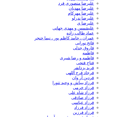
علیرضا منصوری فرد
علیرضا مهدیان
علیرضا مهرکام
علیرضا ندرلو
علیرضا ی
علیشمس و مهدی جهانی
عماد طالب زاده
عمران ، حامد کاظم پور ، نیما حنجر
فاتح نورایی
فاروق جدلی
فاطمه
فاطمه و رضا شیری
فتاح فتحی
فربد یزدانفر
فرجاد فرج اللهی
فردین آر وان
فرزاد بیباش و وحید تتورا
فرزاد خرمی
فرزاد شاه علی
فرزاد صادقی
فرزاد عباسی
فرزاد فرزاد
فرزاد فرزین