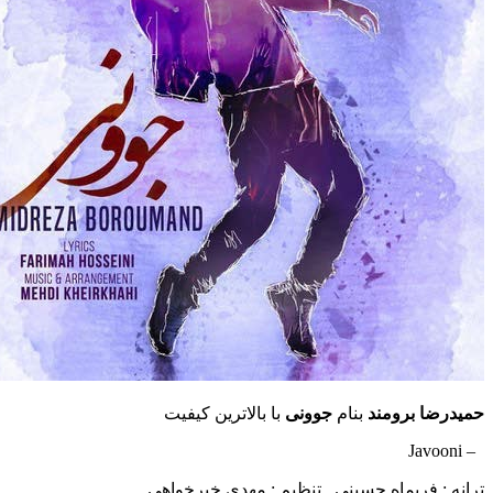
 برومند
بنام
جوونی
با بالاترین کیفیت
فریماه حسینی , تنظیم : مهدی خیرخواهی