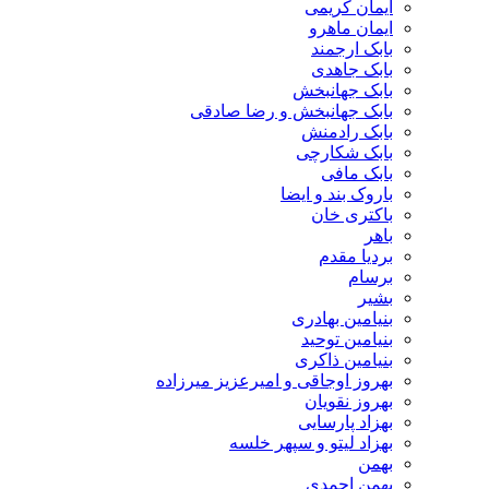
ایمان کریمی
ایمان ماهرو
بابک ارجمند
بابک جاهدی
بابک جهانبخش
بابک جهانبخش و رضا صادقی
بابک رادمنش
بابک شکارچی
بابک مافی
باروک بند و ایضا
باکتری خان
باهر
بردیا مقدم
برسام
بشیر
بنیامین بهادری
بنیامین توحید
بنیامین ذاکری
بهروز اوجاقی و امیرعزیز میرزاده
بهروز نقویان
بهزاد پارسایی
بهزاد لیتو و سپهر خلسه
بهمن
بهمن احمدی