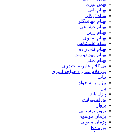
بهمن نوری
بهنام بانی
بهنام توکلی
بهنام جهانبیگلو
بهنام خشوعی
بهنام زرین
بهنام صفوی
بهنام علمشاهی
بهنام قلی زاده
بهنام مهدیدوست
بهنام نجفی
بی کلام علیرضا حیدری
بی کلام مهرزاد خواجه امیری
بیات
بیژن رزم خواه
پاز
پازل باند
پدرام بهزادی
پرواز
پرویز پرستویی
پژمان موسوی
پژمان مینویی
پوریا Kz