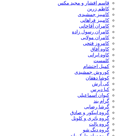
قاسم افشار و مجید مکس
کاظم زرین
کامبیز جمشیدی
کامبیز فراهانی
کامران آقاخانی
کامران رسول زاده
کامران مولایی
کامروز فتحی
کاوه آفاق
کاوه ایرانی
کلمست
کمیل احتشام
کوروش جمشیدی
کوشا دهقان
کی آرش
کیا دپرس
کیوان اسماعیلی
گرام بند
گرشا رضایی
گروه اپیکور و صادق
گروه باتری و کلونل
گروه پالت
گروه دنگ شو
گروه سان دارک باند