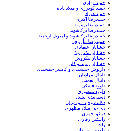
حمید قهاری
حمید گودرزی و میلاد بابایی
حمید هیراد
حمیدرضا اکبری
حمیدرضا برومند
حمیدرضا ترکاشوند
حمیدرضا ترکاشوند و امیریل ارجمند
حمیدرضا مازوچی
خشایار اعتمادی
خشایار نیک روش
خشایار نیکروش
خشایار و نیما و کانو
داریوش جمشیدی و کامبیز جمشیدی
دانیال مرادیان
دانیال نعمتی
داوود فشکی
داوود منصوری
دسته‌بندی نشده
دکلمه وحید موسویان
دی جی میلاد مظهری
دیاکو احمدی
راستین وقاری
راشا
رامتین ریسمان