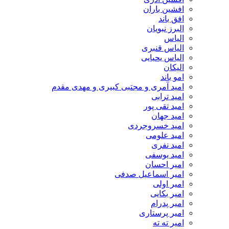
افشین باران
افق باند
البرز نبویان
الیاس
الیاس قنبرى
الیاس یحیایی
الیکان
امو باند
امید آمری و مجتبی کبیری و مهدى مقدم
امید ترابی
امید تقی پور
امید جهان
امید خسروجردی
امید علومی
امید نفری
امید یوسفی
امیر احسان
امیر اسماعیل صدفی
امیر اولی
امیر بکایی
امیر پدرام
امیر پرستاری
امیر ته ته