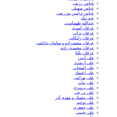
عباس رزمی
عباس سهیلی
عباس و امین پوررضی
عبد نیک
عبدالله طهماسبی‎
عرفان اسدی
عرفان ترابی
عرفان زلیکانی
عرفان محمدزاده و سامان داداشی
عرفان محمدی زاده
عرفان یکتا
علی آتبین
علی ارشدی
علی اصحابی
علی اعتماد
علی بهرامی
علی بیات
علی پرویزی
علی پی جی
علی پیشتاز و مهدی آذر
علی توحید
علی جعفری
علی حبیبی