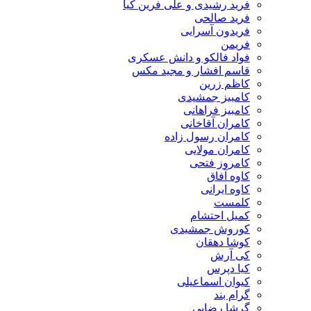
فرید رشیدی و علی فرین کیا
فرید صالحی
فریدون آسرایی
فریمن
فواد فالکو و دانش عسکری
قاسم افشار و مجید مکس
کاظم زرین
کامبیز جمشیدی
کامبیز فراهانی
کامران آقاخانی
کامران رسول زاده
کامران مولایی
کامروز فتحی
کاوه آفاق
کاوه ایرانی
کلمست
کمیل احتشام
کوروش جمشیدی
کوشا دهقان
کی آرش
کیا دپرس
کیوان اسماعیلی
گرام بند
گرشا رضایی