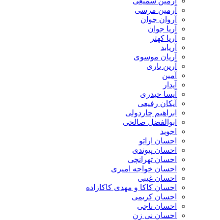
آرمین سمیعی
آرمین مرسی
آروان جوان
آریا جوان
آریا کهتر
آریابد
آریان موسوی
آرین یاری
آمین
آیدار
آیسا حیدری
آیکان رفیعی
ابراهیم چاردولی
ابوالفضل صالحی
اجوید
احسان اراتو
احسان پیوندی
احسان تهرانچی
احسان خواجه امیری
احسان غیبی
احسان کاکا و مهدی کاکازاده
احسان کریمی
احسان ناجی
احسان نی زن