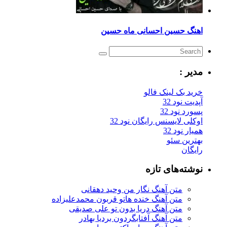
نگ حسین احسانی ماه حسین
یر :
ید بک لینک فالو
یت نود 32
رد نود 32
کلی لایسنس رایگان نود 32
ار نود 32
ترین سئو
یگان
شته‌های تازه
متن آهنگ نگار من وحید دهقانی
متن آهنگ خنده هاتو قربون محمدعلیزاده
متن آهنگ دریا بدون تو علی صدیقی
متن آهنگ آفتابگردون بردیا بهادر