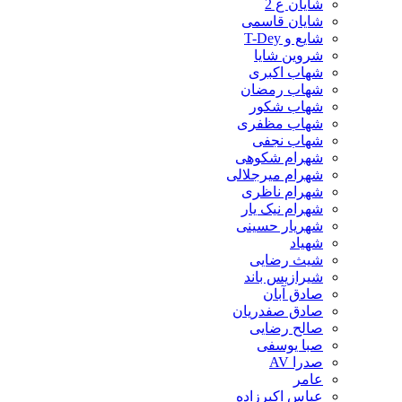
شایان ع 2
شایان قاسمی
شایع و T-Dey
شروین شایا
شهاب اکبری
شهاب رمضان
شهاب شکور
شهاب مظفری
شهاب نجفی
شهرام شکوهی
شهرام میرجلالی
شهرام ناظری
شهرام نیک یار
شهریار حسینی
شهیاد
شیث رضایی
شیرازیس باند
صادق آبان
صادق صفدریان
صالح رضایی
صبا یوسفی
صدرا AV
عامر
عباس اکبرزاده