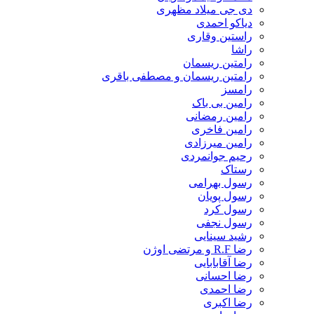
دی جی میلاد مظهری
دیاکو احمدی
راستین وقاری
راشا
رامتین ریسمان
رامتین ریسمان و مصطفی باقری
رامسز
رامین بی باک
رامین رمضانی
رامین فاخری
رامین میرزادی
رحیم جوانمردی
رستاک
رسول بهرامی
رسول پویان
رسول کرد
رسول نجفی
رشید سینایی
رضا R.F و مرتضی اوژن
رضا آقابابایی
رضا احسانی
رضا احمدی
رضا اکبری