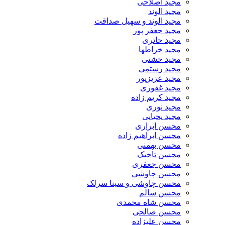
مجید اصلاحی
مجید الوند‎
مجید الوند و سهیل صداقت
مجید جعفر پور
مجید حائری
مجید خراطها
مجید خشتی
مجید رستمی
مجید عزیزپور
مجید غفوری
مجید کریم زاده
مجید نوری
مجید یحیایی
محسن ابراری
محسن ابراهیم زاده
محسن بهمنی
محسن تاجیک
محسن جعفری
محسن چاوشی
محسن چاوشی و سینا سرلک
محسن سالم
محسن شاه محمدی
محسن صالحی
محسن علیزاده