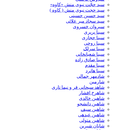
سید حجّت نبوی منش «کاوه»
سید حجت نبوی منش ( کاوه )
سید حسین حسینى
سید سجاد میر علائی
سیروان خسروی
سینا پرپری
سینا حجازی
سینا روحی
سینا سرلک
سینا شعبانخانی
سینا صادق زاده
سینا مقدم
سینا هاترد
شادمهر جمالی
شارمین
شاهد سبحانی فر و نیما تاری
شاهرخ افشار
شاهین خالدی
شاهین دانشجو
شاهین سیف
شاهین عبدهی
شاهین متولی
شایان شیرین