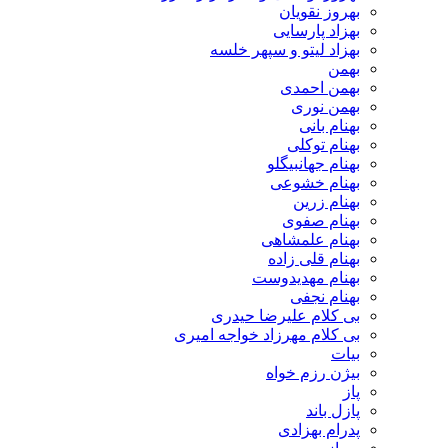
بهروز نقویان
بهزاد پارسایی
بهزاد لیتو و سپهر خلسه
بهمن
بهمن احمدی
بهمن نوری
بهنام بانی
بهنام توکلی
بهنام جهانبیگلو
بهنام خشوعی
بهنام زرین
بهنام صفوی
بهنام علمشاهی
بهنام قلی زاده
بهنام مهدیدوست
بهنام نجفی
بی کلام علیرضا حیدری
بی کلام مهرزاد خواجه امیری
بیات
بیژن رزم خواه
پاز
پازل باند
پدرام بهزادی