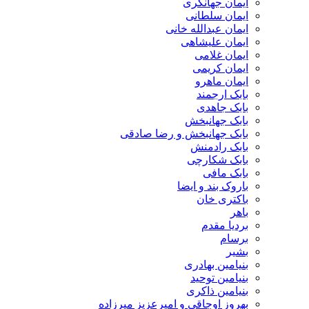
ایمان جهانگری
ایمان سلطانی
ایمان عبدالله خانی
ایمان علیشاهی
ایمان غلامی
ایمان کریمی
ایمان ماهرو
بابک ارجمند
بابک جاهدی
بابک جهانبخش
بابک جهانبخش و رضا صادقی
بابک رادمنش
بابک شکارچی
بابک مافی
باروک بند و ایضا
باکتری خان
باهر
بردیا مقدم
برسام
بشیر
بنیامین بهادری
بنیامین توحید
بنیامین ذاکری
بهروز اوجاقی و امیرعزیز میرزاده