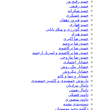
حمید رفیع پور
حمید رفیعی
حمید شکرانه
حمید عسکری
حمید فیروز دهقان
حمید قهاری
حمید گودرزی و میلاد بابایی
حمید هیراد
حمیدرضا اکبری
حمیدرضا برومند
حمیدرضا ترکاشوند
حمیدرضا ترکاشوند و امیریل ارجمند
حمیدرضا مازوچی
خشایار اعتمادی
خشایار نیک روش
خشایار نیکروش
خشایار و نیما و کانو
داریوش جمشیدی و کامبیز جمشیدی
دانیال مرادیان
دانیال نعمتی
داوود فشکی
داوود منصوری
دسته‌بندی نشده
دکلمه وحید موسویان