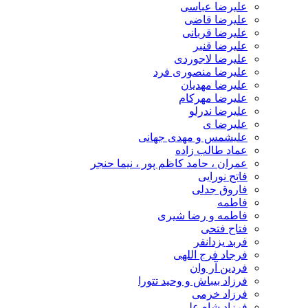
علیرضا عباسی
علیرضا قاضی
علیرضا قربانی
علیرضا قنبر
علیرضا لاجوردی
علیرضا منصوری فرد
علیرضا مهدیان
علیرضا مهرکام
علیرضا ندرلو
علیرضا ی
علیشمس و مهدی جهانی
عماد طالب زاده
عمران ، حامد کاظم پور ، نیما حنجر
فاتح نورایی
فاروق جدلی
فاطمه
فاطمه و رضا شیری
فتاح فتحی
فربد یزدانفر
فرجاد فرج اللهی
فردین آر وان
فرزاد بیباش و وحید تتورا
فرزاد خرمی
فرزاد شاه علی