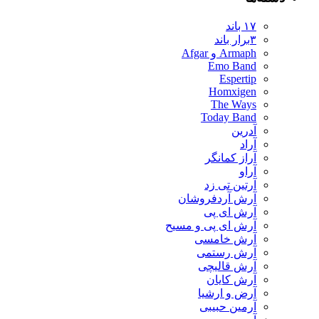
۱۷ باند
۳برار باند
Armaph و Afgar
Emo Band
Espertip
Homxigen
The Ways
Today Band
آدرین
آراد
آراز کمانگر
آراو
آرتین تی زد
آرش آردفروشان
آرش ای پی
آرش ای پی و مسیح
آرش خامسی
آرش رستمی
آرش قالیچی
آرش کایان
​آرض و ارشیا
آرمین حبیبی