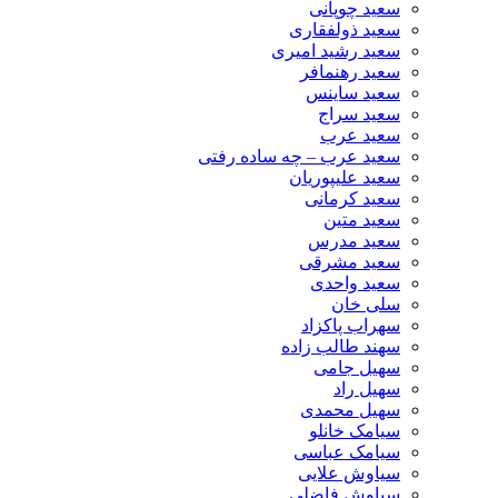
سعید چوپانی
سعید ذولفقاری
سعید رشید امیری
سعید رهنمافر
سعید ساینس
سعید سراج
سعید عرب
سعید عرب – چه ساده رفتی
سعید علیپوریان
سعید کرمانی
سعید متین
سعید مدرس
سعید مشرقی
سعید واحدی
سلی خان
سهراب پاکزاد
سهند طالب زاده
سهیل جامی
سهیل راد
سهیل محمدی
سیامک خانلو
سیامک عباسی
سیاوش علایی
سیاوش فاضلی