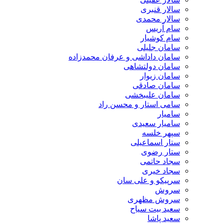
سالار قنبری
سالار محمدی
سام آریس
سام کوشیار
سامان جلیلی
سامان داداشی و عرفان محمدزاده
سامان دولتشاهی
سامان زیوار
سامان صادقی
سامان علیبخشی
سامی استار و محسن راد
سامیار
سامیار سعیدی
سپهر خلسه
ستار اسماعیلی
ستار رضوی
سجاد حاتمی
سجاد خیری
سرپیکو و علی سان
سروش
سروش مظهری
سعید بیت سیاح
سعید پاشا