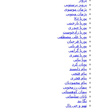
پرواز
پرویز پرستویی
پژمان موسوی
پژمان مینویی
پوریا Kz
پوریا بارجینی
پوریا حیدری
پوریا زادخوست
پوریا علی مصطفی
پوریا فرجیان
پوریا قربانی
پوریا گرامی
پوریا نصری
پویا بیاتی
پویان کرد
پیام دلپسند
پیام فتحی
پیام فخری
پیام محمودیان
پیمان رزمجویی
پیمان کوهستانی
تابان سلیمانی
تگا بند
تهم و جی دال