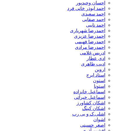
احسان وحیدپور
احمد ابوذر خانی فرد
احمد سعیدی
احمد صفایی
احمد نایبی
احمدرضا شهریاری
احمدرضا عزیزی
احمدرضا فهیمی
احمدرضا مرادی
ادریس غلامی
ادی عطار
ادیب طاهری
اروین
استاد ایرج
استون
استونا
اسماعیل خانزاده
اسماعیل خیراتی
اشکان کشاورز
اشکان کینگ
اشلی.ک و بی رپ
اشوان
اصغر حسینی
افشین آذری