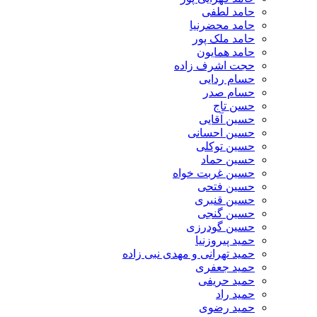
حامد لطفی
حامد محضرنیا
حامد ملک پور
حامد همایون
حجت اشرف زاده
حسام ردایی
حسام صدر
حسن تاج
حسین آقایی
حسین احسانی
حسین توکلی
حسین حماد
حسین غربت خواه
حسین فتحی
حسین قنبری
حسین گنجی
حسین گودرزی
حمید پیروزنیا
حمید تهرانی و مهدی نبی زاده
حمید جعفری
حمید حریفی
حمید راد
حمید رضوی