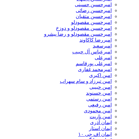
امیرحسین حسینی
امیرحسین رضائی
امیرحسین متقیان
امیرحسین مقصودلو
امیرحسین مقصودلو و دوزخ
امیرحسین مقصودلو و رضا پیشرو
امیررضا کاکاوند
امیرسعید
امیرعباس آل حبیب
امیرعلی
امیرعلی پورقاسم
امیرمحمد غفاری
امین اکبری
امین تیرزاد و سام سهراب
امین حبیبی
امین حسنوند
امین رستمی
امین رفیعی
امین محمودی
امین ناریت
ایمان آذری
ایمان استار
ایمان اف جی ۱۰