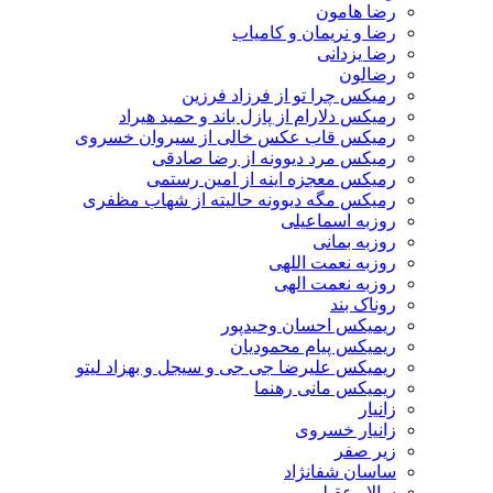
رضا هامون
رضا و نریمان و کامیاب
رضا یزدانی
رضالون
رمیکس چرا تو از فرزاد فرزین
رمیکس دلارام از پازل باند و حمید هیراد
رمیکس قاب عکس خالی از سیروان خسروی
رمیکس مرد دیوونه از رضا صادقی
رمیکس معجزه اینه از امین رستمی
رمیکس مگه دیوونه حالیته از شهاب مظفری
روزبه اسماعیلی
روزبه بمانی
روزبه نعمت اللهی
روزبه نعمت الهی
روناک بند
ریمیکس احسان وحیدپور
ریمیکس پیام محمودیان
ریمیکس علیرضا جی جی و سیجل و بهزاد لیتو
ریمیکس مانی رهنما
زانیار
زانیار خسروی
زیر صفر
ساسان شفانژاد
سالار عقیلی