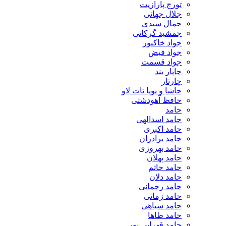
تورج پارازیت
جلال جهانی
جمال سیدی
جمشید گرکانی
جواد خاکپور
جواد فیض
جواد قسمت
چاپار بند
چارتار
حاشا و پویا تات لاو
حافظ آهودشتی
حامد
حامد اسدالهی
حامد اکبری
حامد برادران
حامد بهروزی
حامد پهلان
حامد حاتم
حامد دلان
حامد رحمانی
حامد زمانی
حامد سیاهی
حامد طاها
حامد قهرایی پور