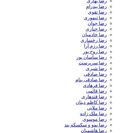
رضا بهاری
رضا بیدرام
رضا تقوی
رضا تیموری
رضا جوان
رضا چناری
رضا خادمیان
رضا رخساری
رضا رزم آرا
رضا روح پور
رضا ساسان پور
رضا سرپرست
رضا شیری
رضا صادقی
رضا صادقی بنام
رضا فرهادی
رضا قائمی
رضا قندهاری
رضا کاظم دینان
رضا ملایی
رضا ملک زاده
رضا موسوی
رضا نمو و سکسکه بند
رضا هاشمیان