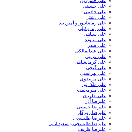
علی حسن پور
علی حسینی
علی خادمی
علی دشتی
علی رمضانپور و آمین بند
علی زند وکیلی
علی سپاهی
علی ستوده
علی صدر
علی عبدالمالکی
علی قریبی
علی کرمانشاهی
علی گنجی
علی لهراسبی
علی مرتضوی
علی ملک پور
علی میرمحمدی
علی نظریان
علیرضا آذر
علیرضا حسینی
علیرضا روزگار
علیرضا طلیسچی
علیرضا طلیسچی و سعید آتانی
علیرضا ظریف