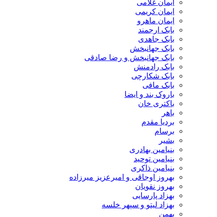
ایمان غلامی
ایمان کریمی
ایمان ماهرو
بابک ارجمند
بابک جاهدی
بابک جهانبخش
بابک جهانبخش و رضا صادقی
بابک رادمنش
بابک شکارچی
بابک مافی
باروک بند و ایضا
باکتری خان
باهر
بردیا مقدم
برسام
بشیر
بنیامین بهادری
بنیامین توحید
بنیامین ذاکری
بهروز اوجاقی و امیرعزیز میرزاده
بهروز نقویان
بهزاد پارسایی
بهزاد لیتو و سپهر خلسه
بهمن