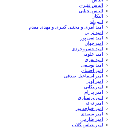
الیاس قنبرى
الیاس یحیایی
الیکان
امو باند
امید آمری و مجتبی کبیری و مهدى مقدم
امید ترابی
امید تقی پور
امید جهان
امید خسروجردی
امید علومی
امید نفری
امید یوسفی
امیر احسان
امیر اسماعیل صدفی
امیر اولی
امیر بکایی
امیر پدرام
امیر پرستاری
امیر ته ته
امیر خواجه پور
امیر سعیدی
امیر طارمی
امیر عباس گلاب