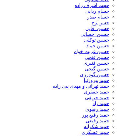
حجت اشرف زاده
حسام ردایی
حسام صدر
حسن تاج
حسین آقایی
حسین احسانی
حسین توکلی
حسین حماد
حسین غربت خواه
حسین فتحی
حسین قنبری
حسین گنجی
حسین گودرزی
حمید پیروزنیا
حمید تهرانی و مهدی نبی زاده
حمید جعفری
حمید حریفی
حمید راد
حمید رضوی
حمید رفیع پور
حمید رفیعی
حمید شکرانه
حمید عسکری