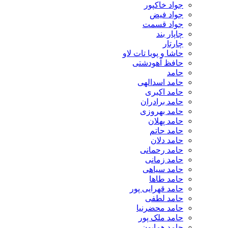
جواد خاکپور
جواد فیض
جواد قسمت
چاپار بند
چارتار
حاشا و پویا تات لاو
حافظ آهودشتی
حامد
حامد اسدالهی
حامد اکبری
حامد برادران
حامد بهروزی
حامد پهلان
حامد حاتم
حامد دلان
حامد رحمانی
حامد زمانی
حامد سیاهی
حامد طاها
حامد قهرایی پور
حامد لطفی
حامد محضرنیا
حامد ملک پور
حامد همایون