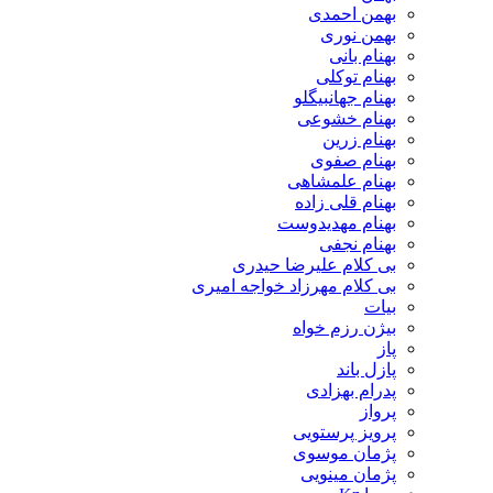
بهمن احمدی
بهمن نوری
بهنام بانی
بهنام توکلی
بهنام جهانبیگلو
بهنام خشوعی
بهنام زرین
بهنام صفوی
بهنام علمشاهی
بهنام قلی زاده
بهنام مهدیدوست
بهنام نجفی
بی کلام علیرضا حیدری
بی کلام مهرزاد خواجه امیری
بیات
بیژن رزم خواه
پاز
پازل باند
پدرام بهزادی
پرواز
پرویز پرستویی
پژمان موسوی
پژمان مینویی