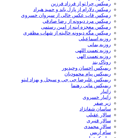
رمیکس چرا تو از فرزاد فرزین
رمیکس دلارام از پازل باند و حمید هیراد
رمیکس قاب عکس خالی از سیروان خسروی
رمیکس مرد دیوونه از رضا صادقی
رمیکس معجزه اینه از امین رستمی
رمیکس مگه دیوونه حالیته از شهاب مظفری
روزبه اسماعیلی
روزبه بمانی
روزبه نعمت اللهی
روزبه نعمت الهی
روناک بند
ریمیکس احسان وحیدپور
ریمیکس پیام محمودیان
ریمیکس علیرضا جی جی و سیجل و بهزاد لیتو
ریمیکس مانی رهنما
زانیار
زانیار خسروی
زیر صفر
ساسان شفانژاد
سالار عقیلی
سالار قنبری
سالار محمدی
سام آریس