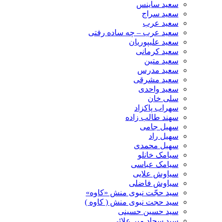
سعید ساینس
سعید سراج
سعید عرب
سعید عرب – چه ساده رفتی
سعید علیپوریان
سعید کرمانی
سعید متین
سعید مدرس
سعید مشرقی
سعید واحدی
سلی خان
سهراب پاکزاد
سهند طالب زاده
سهیل جامی
سهیل راد
سهیل محمدی
سیامک خانلو
سیامک عباسی
سیاوش علایی
سیاوش فاضلی
سید حجّت نبوی منش «کاوه»
سید حجت نبوی منش ( کاوه )
سید حسین حسینى
سید سجاد میر علائی