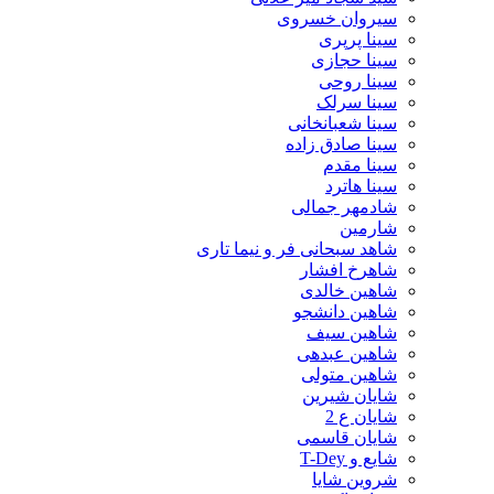
سیروان خسروی
سینا پرپری
سینا حجازی
سینا روحی
سینا سرلک
سینا شعبانخانی
سینا صادق زاده
سینا مقدم
سینا هاترد
شادمهر جمالی
شارمین
شاهد سبحانی فر و نیما تاری
شاهرخ افشار
شاهین خالدی
شاهین دانشجو
شاهین سیف
شاهین عبدهی
شاهین متولی
شایان شیرین
شایان ع 2
شایان قاسمی
شایع و T-Dey
شروین شایا