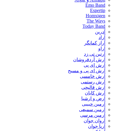
Emo Band
Espertip
Homxigen
The Ways
Today Band
آدرین
آراد
آراز کمانگر
آراو
آرتین تی زد
آرش آردفروشان
آرش ای پی
آرش ای پی و مسیح
آرش خامسی
آرش رستمی
آرش قالیچی
آرش کایان
​آرض و ارشیا
آرمین حبیبی
آرمین سمیعی
آرمین مرسی
آروان جوان
آریا جوان