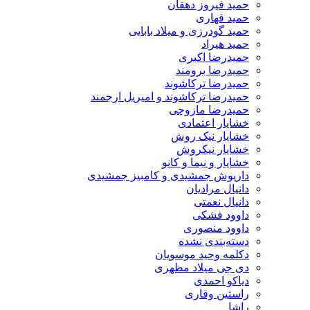
حمید فیروز دهقان
حمید قهاری
حمید گودرزی و میلاد بابایی
حمید هیراد
حمیدرضا اکبری
حمیدرضا برومند
حمیدرضا ترکاشوند
حمیدرضا ترکاشوند و امیریل ارجمند
حمیدرضا مازوچی
خشایار اعتمادی
خشایار نیک روش
خشایار نیکروش
خشایار و نیما و کانو
داریوش جمشیدی و کامبیز جمشیدی
دانیال مرادیان
دانیال نعمتی
داوود فشکی
داوود منصوری
دسته‌بندی نشده
دکلمه وحید موسویان
دی جی میلاد مظهری
دیاکو احمدی
راستین وقاری
راشا