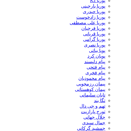
پوریا Kz
پوریا بارجینی
پوریا حیدری
پوریا زادخوست
پوریا علی مصطفی
پوریا فرجیان
پوریا قربانی
پوریا گرامی
پوریا نصری
پویا بیاتی
پویان کرد
پیام دلپسند
پیام فتحی
پیام فخری
پیام محمودیان
پیمان رزمجویی
پیمان کوهستانی
تابان سلیمانی
تگا بند
تهم و جی دال
تورج پارازیت
جلال جهانی
جمال سیدی
جمشید گرکانی