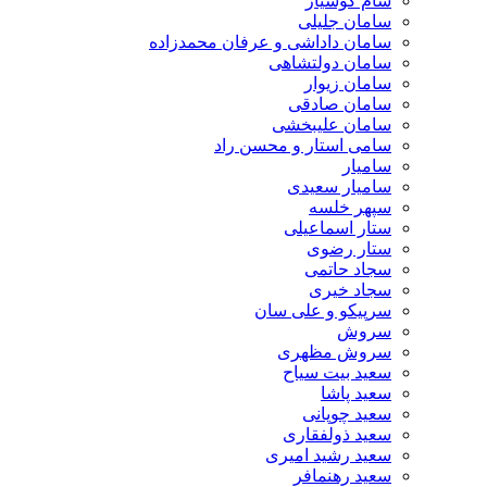
سام کوشیار
سامان جلیلی
سامان داداشی و عرفان محمدزاده
سامان دولتشاهی
سامان زیوار
سامان صادقی
سامان علیبخشی
سامی استار و محسن راد
سامیار
سامیار سعیدی
سپهر خلسه
ستار اسماعیلی
ستار رضوی
سجاد حاتمی
سجاد خیری
سرپیکو و علی سان
سروش
سروش مظهری
سعید بیت سیاح
سعید پاشا
سعید چوپانی
سعید ذولفقاری
سعید رشید امیری
سعید رهنمافر