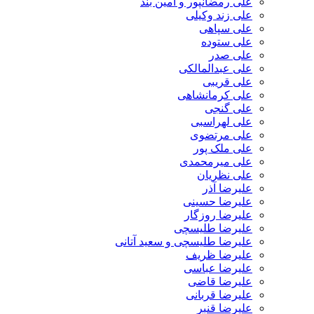
علی رمضانپور و آمین بند
علی زند وکیلی
علی سپاهی
علی ستوده
علی صدر
علی عبدالمالکی
علی قریبی
علی کرمانشاهی
علی گنجی
علی لهراسبی
علی مرتضوی
علی ملک پور
علی میرمحمدی
علی نظریان
علیرضا آذر
علیرضا حسینی
علیرضا روزگار
علیرضا طلیسچی
علیرضا طلیسچی و سعید آتانی
علیرضا ظریف
علیرضا عباسی
علیرضا قاضی
علیرضا قربانی
علیرضا قنبر