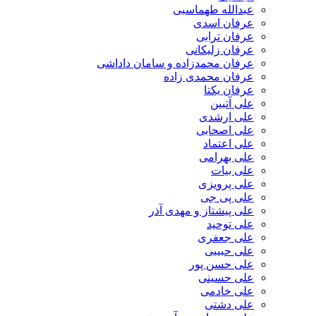
عبدالله طهماسبی‎
عرفان اسدی
عرفان ترابی
عرفان زلیکانی
عرفان محمدزاده و سامان داداشی
عرفان محمدی زاده
عرفان یکتا
علی آتبین
علی ارشدی
علی اصحابی
علی اعتماد
علی بهرامی
علی بیات
علی پرویزی
علی پی جی
علی پیشتاز و مهدی آذر
علی توحید
علی جعفری
علی حبیبی
علی حسن پور
علی حسینی
علی خادمی
علی دشتی