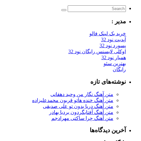
یر :
ید بک لینک فالو
یت نود 32
رد نود 32
کلی لایسنس رایگان نود 32
ار نود 32
ترین سئو
یگان
شته‌های تازه
متن آهنگ نگار من وحید دهقانی
متن آهنگ خنده هاتو قربون محمدعلیزاده
متن آهنگ دریا بدون تو علی صدیقی
متن آهنگ آفتابگردون بردیا بهادر
متن آهنگ چرا ساکتی مهرادجم
رین دیدگاه‌ها