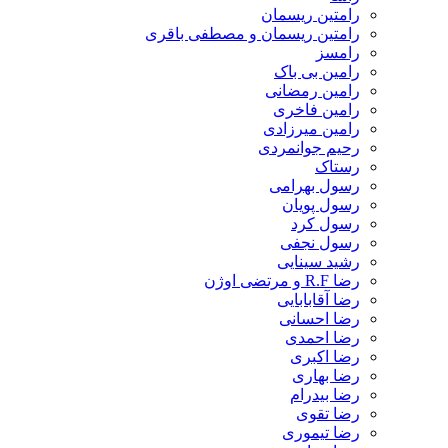
رامتین ریسمان
رامتین ریسمان و مصطفی باقری
رامسز
رامین بی باک
رامین رمضانی
رامین فاخری
رامین میرزادی
رحیم جوانمردی
رستاک
رسول بهرامی
رسول پویان
رسول کرد
رسول نجفی
رشید سینایی
رضا R.F و مرتضی اوژن
رضا آقابابایی
رضا احسانی
رضا احمدی
رضا اکبری
رضا بهاری
رضا بیدرام
رضا تقوی
رضا تیموری