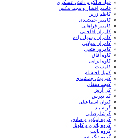
فواد فالکو و دانش عسکری
قاسم افشار و مجید مکس
کاظم زرین
کامبیز جمشیدی
کامبیز فراهانی
کامران آقاخانی
کامران رسول زاده
کامران مولایی
کامروز فتحی
کاوه آفاق
کاوه ایرانی
کلمست
کمیل احتشام
کوروش جمشیدی
کوشا دهقان
کی آرش
کیا دپرس
کیوان اسماعیلی
گرام بند
گرشا رضایی
گروه اپیکور و صادق
گروه باتری و کلونل
گروه پالت
گروه دنگ شو