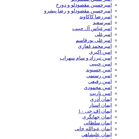
امیرحسین مقصودلو و دوزخ
امیرحسین مقصودلو و رضا پیشرو
امیررضا کاکاوند
امیرسعید
امیرعباس آل حبیب
امیرعلی
امیرعلی پورقاسم
امیرمحمد غفاری
امین اکبری
امین تیرزاد و سام سهراب
امین حبیبی
امین حسنوند
امین رستمی
امین رفیعی
امین محمودی
امین ناریت
ایمان آذری
ایمان استار
ایمان اف جی ۱۰
ایمان جهانگری
ایمان سلطانی
ایمان عبدالله خانی
ایمان علیشاهی