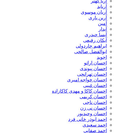
آریا کهتر
آریابد
آریان موسوی
آرین یاری
آمین
آیدار
آیسا حیدری
آیکان رفیعی
ابراهیم چاردولی
ابوالفضل صالحی
اجوید
احسان اراتو
احسان پیوندی
احسان تهرانچی
احسان خواجه امیری
احسان غیبی
احسان کاکا و مهدی کاکازاده
احسان کریمی
احسان ناجی
احسان نی زن
احسان وحیدپور
احمد ابوذر خانی فرد
احمد سعیدی
احمد صفایی