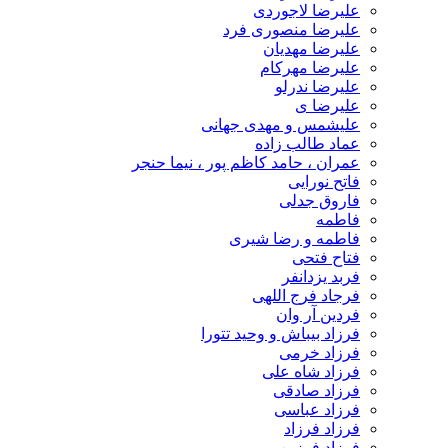
علیرضا لاجوردی
علیرضا منصوری فرد
علیرضا مهدیان
علیرضا مهرکام
علیرضا ندرلو
علیرضا ی
علیشمس و مهدی جهانی
عماد طالب زاده
عمران ، حامد کاظم پور ، نیما حنجر
فاتح نورایی
فاروق جدلی
فاطمه
فاطمه و رضا شیری
فتاح فتحی
فربد یزدانفر
فرجاد فرج اللهی
فردین آر وان
فرزاد بیباش و وحید تتورا
فرزاد خرمی
فرزاد شاه علی
فرزاد صادقی
فرزاد عباسی
فرزاد فرزاد
فرزاد فرزین