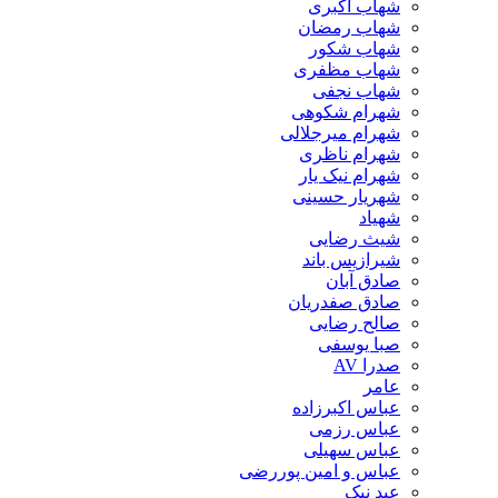
شهاب اکبری
شهاب رمضان
شهاب شکور
شهاب مظفری
شهاب نجفی
شهرام شکوهی
شهرام میرجلالی
شهرام ناظری
شهرام نیک یار
شهریار حسینی
شهیاد
شیث رضایی
شیرازیس باند
صادق آبان
صادق صفدریان
صالح رضایی
صبا یوسفی
صدرا AV
عامر
عباس اکبرزاده
عباس رزمی
عباس سهیلی
عباس و امین پوررضی
عبد نیک