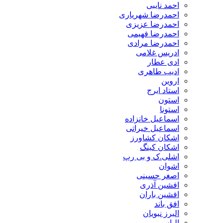
احمد نایبی
احمدرضا شهریاری
احمدرضا عزیزی
احمدرضا فهیمی
احمدرضا مرادی
ادریس غلامی
ادی عطار
ادیب طاهری
اروین
استاد ایرج
استون
استونا
اسماعیل خانزاده
اسماعیل خیراتی
اشکان کشاورز
اشکان کینگ
اشلی.ک و بی رپ
اشوان
اصغر حسینی
افشین آذری
افشین باران
افق باند
البرز نبویان
الیاس