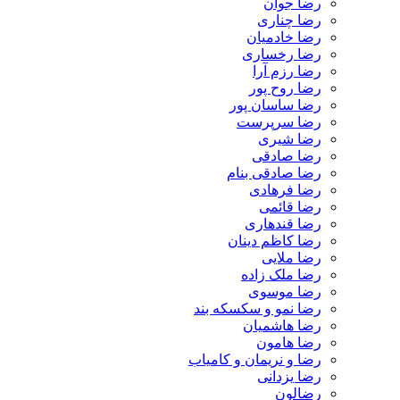
رضا جوان
رضا چناری
رضا خادمیان
رضا رخساری
رضا رزم آرا
رضا روح پور
رضا ساسان پور
رضا سرپرست
رضا شیری
رضا صادقی
رضا صادقی بنام
رضا فرهادی
رضا قائمی
رضا قندهاری
رضا کاظم دینان
رضا ملایی
رضا ملک زاده
رضا موسوی
رضا نمو و سکسکه بند
رضا هاشمیان
رضا هامون
رضا و نریمان و کامیاب
رضا یزدانی
رضالون