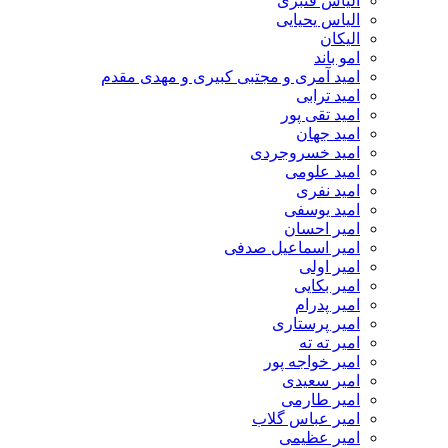
الیاس قنبرى
الیاس یحیایی
الیکان
امو باند
امید آمری و مجتبی کبیری و مهدى مقدم
امید ترابی
امید تقی پور
امید جهان
امید خسروجردی
امید علومی
امید نفری
امید یوسفی
امیر احسان
امیر اسماعیل صدفی
امیر اولی
امیر بکایی
امیر پدرام
امیر پرستاری
امیر ته ته
امیر خواجه پور
امیر سعیدی
امیر طارمی
امیر عباس گلاب
امیر عظیمی