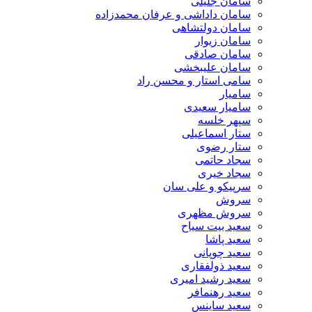
سامان جلیلی
سامان داداشی و عرفان محمدزاده
سامان دولتشاهی
سامان زیوار
سامان صادقی
سامان علیبخشی
سامی استار و محسن راد
سامیار
سامیار سعیدی
سپهر خلسه
ستار اسماعیلی
ستار رضوی
سجاد حاتمی
سجاد خیری
سرپیکو و علی سان
سروش
سروش مظهری
سعید بیت سیاح
سعید پاشا
سعید چوپانی
سعید ذولفقاری
سعید رشید امیری
سعید رهنمافر
سعید ساینس