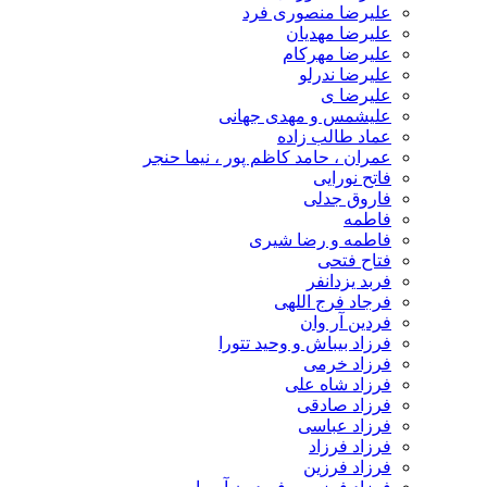
علیرضا منصوری فرد
علیرضا مهدیان
علیرضا مهرکام
علیرضا ندرلو
علیرضا ی
علیشمس و مهدی جهانی
عماد طالب زاده
عمران ، حامد کاظم پور ، نیما حنجر
فاتح نورایی
فاروق جدلی
فاطمه
فاطمه و رضا شیری
فتاح فتحی
فربد یزدانفر
فرجاد فرج اللهی
فردین آر وان
فرزاد بیباش و وحید تتورا
فرزاد خرمی
فرزاد شاه علی
فرزاد صادقی
فرزاد عباسی
فرزاد فرزاد
فرزاد فرزین