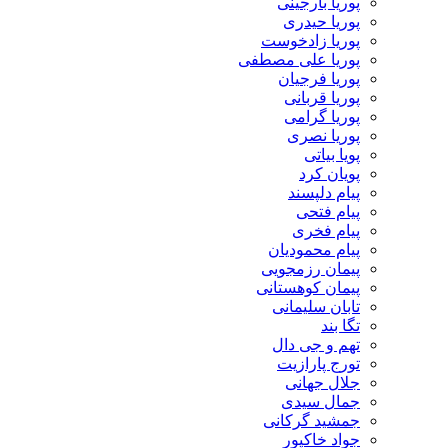
پوریا بارجینی
پوریا حیدری
پوریا زادخوست
پوریا علی مصطفی
پوریا فرجیان
پوریا قربانی
پوریا گرامی
پوریا نصری
پویا بیاتی
پویان کرد
پیام دلپسند
پیام فتحی
پیام فخری
پیام محمودیان
پیمان رزمجویی
پیمان کوهستانی
تابان سلیمانی
تگا بند
تهم و جی دال
تورج پارازیت
جلال جهانی
جمال سیدی
جمشید گرکانی
جواد خاکپور