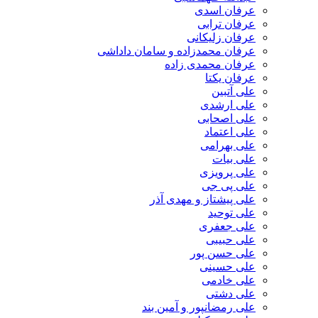
عرفان اسدی
عرفان ترابی
عرفان زلیکانی
عرفان محمدزاده و سامان داداشی
عرفان محمدی زاده
عرفان یکتا
علی آتبین
علی ارشدی
علی اصحابی
علی اعتماد
علی بهرامی
علی بیات
علی پرویزی
علی پی جی
علی پیشتاز و مهدی آذر
علی توحید
علی جعفری
علی حبیبی
علی حسن پور
علی حسینی
علی خادمی
علی دشتی
علی رمضانپور و آمین بند