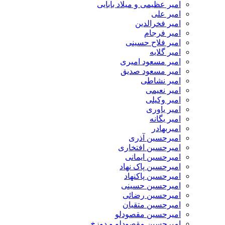
امیر عظیمی و میلاد بابایی
امیر علی
امیر فخرالدین
امیر فرجام
امیر فلاح حسینی
امیر گلایه
امیر مسعود امیری
امیر مسعود صدیق
امیر نشاطی
امیر نعیمی
امیر وکیلی
امیر یاوری
امیر یگانه
امیربهادر
امیرحسین آذری
امیرحسین افتخاری
امیرحسین ایمانی
امیرحسین پاک نهاد
امیرحسین پاکنهاد
امیرحسین حسینی
امیرحسین رضائی
امیرحسین متقیان
امیرحسین مقصودلو
امیرحسین مقصودلو و دوزخ