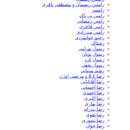
رامتین ریسمان و مصطفی باقری
رامسز
رامین بی باک
رامین رمضانی
رامین فاخری
رامین میرزادی
رحیم جوانمردی
رستاک
رسول بهرامی
رسول پویان
رسول کرد
رسول نجفی
رشید سینایی
رضا R.F و مرتضی اوژن
رضا آقابابایی
رضا احسانی
رضا احمدی
رضا اکبری
رضا بهاری
رضا بیدرام
رضا تقوی
رضا تیموری
رضا جوان