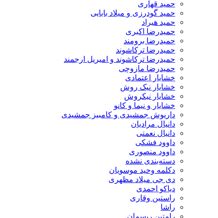
حمید قهاری
حمید گودرزی و میلاد بابایی
حمید هیراد
حمیدرضا اکبری
حمیدرضا برومند
حمیدرضا ترکاشوند
حمیدرضا ترکاشوند و امیریل ارجمند
حمیدرضا مازوچی
خشایار اعتمادی
خشایار نیک روش
خشایار نیکروش
خشایار و نیما و کانو
داریوش جمشیدی و کامبیز جمشیدی
دانیال مرادیان
دانیال نعمتی
داوود فشکی
داوود منصوری
دسته‌بندی نشده
دکلمه وحید موسویان
دی جی میلاد مظهری
دیاکو احمدی
راستین وقاری
راشا
رامتین ریسمان