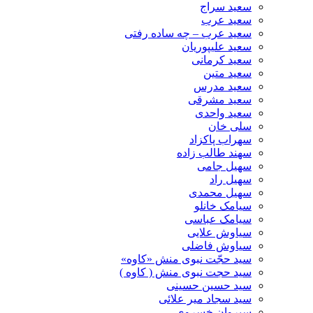
سعید سراج
سعید عرب
سعید عرب – چه ساده رفتی
سعید علیپوریان
سعید کرمانی
سعید متین
سعید مدرس
سعید مشرقی
سعید واحدی
سلی خان
سهراب پاکزاد
سهند طالب زاده
سهیل جامی
سهیل راد
سهیل محمدی
سیامک خانلو
سیامک عباسی
سیاوش علایی
سیاوش فاضلی
سید حجّت نبوی منش «کاوه»
سید حجت نبوی منش ( کاوه )
سید حسین حسینى
سید سجاد میر علائی
سیروان خسروی