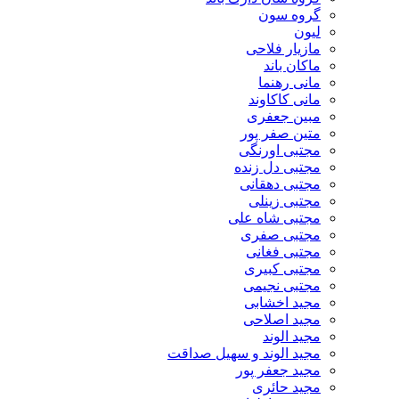
گروه سون
لیون
مازیار فلاحی
ماکان باند
مانی رهنما
مانی کاکاوند
مبین جعفری
متین صفر پور
مجتبی اورنگی
مجتبی دل زنده
مجتبی دهقانی
مجتبی زینلی
مجتبی شاه علی
مجتبی صفری
مجتبی فغانی
مجتبی کبیری
مجتبی نجیمی
مجید اخشابی
مجید اصلاحی
مجید الوند‎
مجید الوند و سهیل صداقت
مجید جعفر پور
مجید حائری