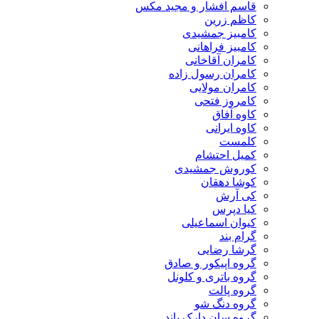
قاسم افشار و مجید مکس
کاظم زرین
کامبیز جمشیدی
کامبیز فراهانی
کامران آقاخانی
کامران رسول زاده
کامران مولایی
کامروز فتحی
کاوه آفاق
کاوه ایرانی
کلمست
کمیل احتشام
کوروش جمشیدی
کوشا دهقان
کی آرش
کیا دپرس
کیوان اسماعیلی
گرام بند
گرشا رضایی
گروه اپیکور و صادق
گروه باتری و کلونل
گروه پالت
گروه دنگ شو
گروه سان دارک باند