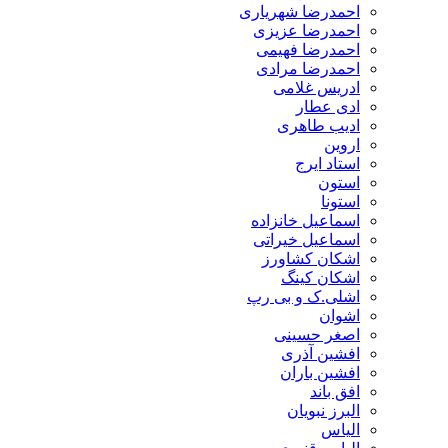
احمدرضا شهریاری
احمدرضا عزیزی
احمدرضا فهیمی
احمدرضا مرادی
ادریس غلامی
ادی عطار
ادیب طاهری
اروین
استاد ایرج
استون
استونا
اسماعیل خانزاده
اسماعیل خیراتی
اشکان کشاورز
اشکان کینگ
اشلی.ک و بی رپ
اشوان
اصغر حسینی
افشین آذری
افشین باران
افق باند
البرز نبویان
الیاس