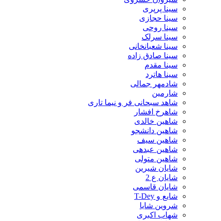
سینا پرپری
سینا حجازی
سینا روحی
سینا سرلک
سینا شعبانخانی
سینا صادق زاده
سینا مقدم
سینا هاترد
شادمهر جمالی
شارمین
شاهد سبحانی فر و نیما تاری
شاهرخ افشار
شاهین خالدی
شاهین دانشجو
شاهین سیف
شاهین عبدهی
شاهین متولی
شایان شیرین
شایان ع 2
شایان قاسمی
شایع و T-Dey
شروین شایا
شهاب اکبری