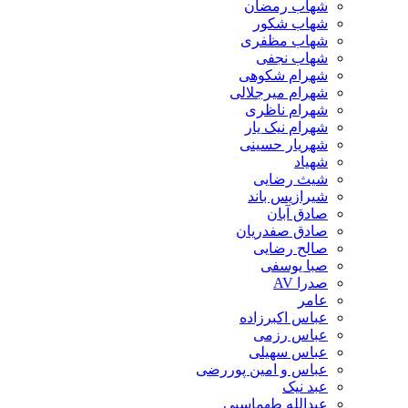
شهاب رمضان
شهاب شکور
شهاب مظفری
شهاب نجفی
شهرام شکوهی
شهرام میرجلالی
شهرام ناظری
شهرام نیک یار
شهریار حسینی
شهیاد
شیث رضایی
شیرازیس باند
صادق آبان
صادق صفدریان
صالح رضایی
صبا یوسفی
صدرا AV
عامر
عباس اکبرزاده
عباس رزمی
عباس سهیلی
عباس و امین پوررضی
عبد نیک
عبدالله طهماسبی‎