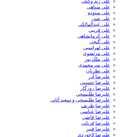
علی زند وکیلی
علی سپاهی
علی ستوده
علی صدر
علی عبدالمالکی
علی قریبی
علی کرمانشاهی
علی گنجی
علی لهراسبی
علی مرتضوی
علی ملک پور
علی میرمحمدی
علی نظریان
علیرضا آذر
علیرضا حسینی
علیرضا روزگار
علیرضا طلیسچی
علیرضا طلیسچی و سعید آتانی
علیرضا ظریف
علیرضا عباسی
علیرضا قاضی
علیرضا قربانی
علیرضا قنبر
علیرضا لاجوردی