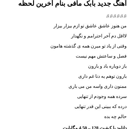
جدید بابک مافی بنام آخرین لحظه
♫
عاشق عاشق تو ازم بیزار بیزار
 آخر احترامم و نگهدار
یاد تو میرن همه ی گذشته هامون
ساعتش مهم نیست
ه باد و بارون
هم یه دنا غم داری
اری واسه من می باری
 وجودم از تنهایی
بینی این قدر تنهایی
بده
فیت 128 –
4.50 مگابایت