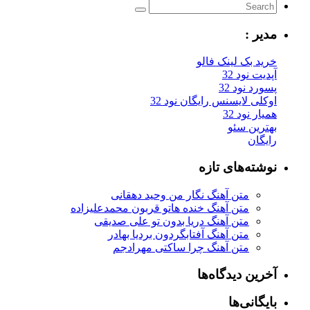
یر :
ید بک لینک فالو
یت نود 32
رد نود 32
کلی لایسنس رایگان نود 32
ار نود 32
ترین سئو
یگان
شته‌های تازه
متن آهنگ نگار من وحید دهقانی
متن آهنگ خنده هاتو قربون محمدعلیزاده
متن آهنگ دریا بدون تو علی صدیقی
متن آهنگ آفتابگردون بردیا بهادر
متن آهنگ چرا ساکتی مهرادجم
رین دیدگاه‌ها
یگانی‌ها