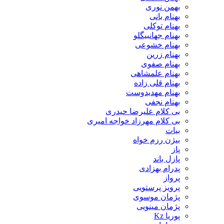
بهمن نوری
بهنام بانی
بهنام توکلی
بهنام جهانبیگلو
بهنام خشوعی
بهنام زرین
بهنام صفوی
بهنام علمشاهی
بهنام قلی زاده
بهنام مهدیدوست
بهنام نجفی
بی کلام علیرضا حیدری
بی کلام مهرزاد خواجه امیری
بیات
بیژن رزم خواه
پاز
پازل باند
پدرام بهزادی
پرواز
پرویز پرستویی
پژمان موسوی
پژمان مینویی
پوریا Kz