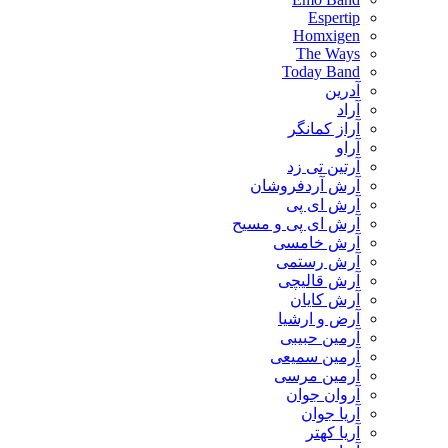
Espertip
Homxigen
The Ways
Today Band
آدرین
آراد
آراز کمانگر
آراو
آرتین تی زد
آرش آردفروشان
آرش ای پی
آرش ای پی و مسیح
آرش خامسی
آرش رستمی
آرش قالیچی
آرش کایان
​آرض و ارشیا
آرمین حبیبی
آرمین سمیعی
آرمین مرسی
آروان جوان
آریا جوان
آریا کهتر