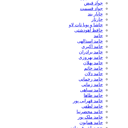
جواد فیض
جواد قسمت
چاپار بند
چارتار
حاشا و پویا تات لاو
حافظ آهودشتی
حامد
حامد اسدالهی
حامد اکبری
حامد برادران
حامد بهروزی
حامد پهلان
حامد حاتم
حامد دلان
حامد رحمانی
حامد زمانی
حامد سیاهی
حامد طاها
حامد قهرایی پور
حامد لطفی
حامد محضرنیا
حامد ملک پور
حامد همایون
حجت اشرف زاده