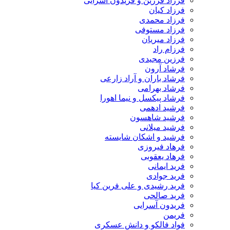
فرزاد فرزین و فریدون آسرایی
فرزاد کیان
فرزاد محمدی
فرزاد مستوفی
فرزاد میریان
فرزام راد
فرزین مجیدی
فرشاد آرون
فرشاد باران و آراد زارعی
فرشاد بهرامی
فرشاد پیکسل و نیما اهورا
فرشید ادهمی
فرشید شاهسون
فرشید میلانی
فرشید و اشکان شایسته
فرهاد فیروزی
فرهاد یعقوبی
فرید ایمانی
فرید جوادی
فرید رشیدی و علی فرین کیا
فرید صالحی
فریدون آسرایی
فریمن
فواد فالکو و دانش عسکری