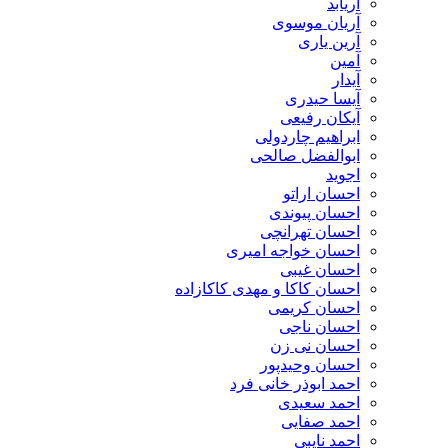
آریابد
آریان موسوی
آرین یاری
آمین
آیدار
آیسا حیدری
آیکان رفیعی
ابراهیم چاردولی
ابوالفضل صالحی
اجوید
احسان اراتو
احسان پیوندی
احسان تهرانچی
احسان خواجه امیری
احسان غیبی
احسان کاکا و مهدی کاکازاده
احسان کریمی
احسان ناجی
احسان نی زن
احسان وحیدپور
احمد ابوذر خانی فرد
احمد سعیدی
احمد صفایی
احمد نایبی