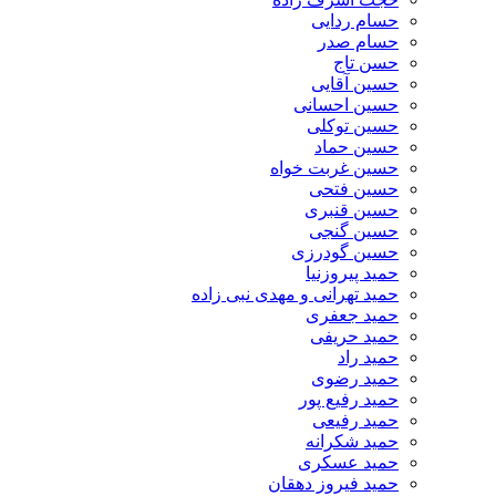
حسام ردایی
حسام صدر
حسن تاج
حسین آقایی
حسین احسانی
حسین توکلی
حسین حماد
حسین غربت خواه
حسین فتحی
حسین قنبری
حسین گنجی
حسین گودرزی
حمید پیروزنیا
حمید تهرانی و مهدی نبی زاده
حمید جعفری
حمید حریفی
حمید راد
حمید رضوی
حمید رفیع پور
حمید رفیعی
حمید شکرانه
حمید عسکری
حمید فیروز دهقان