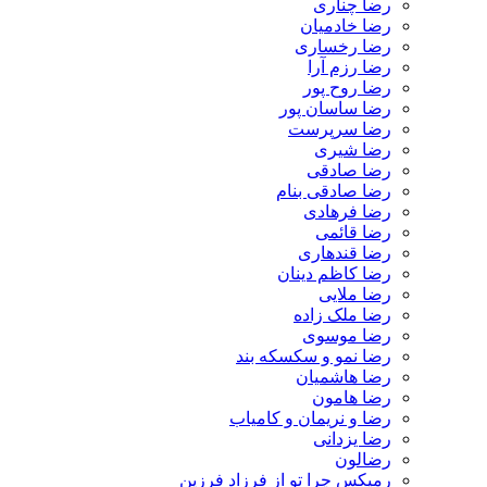
رضا چناری
رضا خادمیان
رضا رخساری
رضا رزم آرا
رضا روح پور
رضا ساسان پور
رضا سرپرست
رضا شیری
رضا صادقی
رضا صادقی بنام
رضا فرهادی
رضا قائمی
رضا قندهاری
رضا کاظم دینان
رضا ملایی
رضا ملک زاده
رضا موسوی
رضا نمو و سکسکه بند
رضا هاشمیان
رضا هامون
رضا و نریمان و کامیاب
رضا یزدانی
رضالون
رمیکس چرا تو از فرزاد فرزین