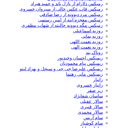
رمیکس دلارام از پازل باند و حمید هیراد
رمیکس قاب عکس خالی از سیروان خسروی
رمیکس مرد دیوونه از رضا صادقی
رمیکس معجزه اینه از امین رستمی
رمیکس مگه دیوونه حالیته از شهاب مظفری
روزبه اسماعیلی
روزبه بمانی
روزبه نعمت اللهی
روزبه نعمت الهی
روناک بند
ریمیکس احسان وحیدپور
ریمیکس پیام محمودیان
ریمیکس علیرضا جی جی و سیجل و بهزاد لیتو
ریمیکس مانی رهنما
زانیار
زانیار خسروی
زیر صفر
ساسان شفانژاد
سالار عقیلی
سالار قنبری
سالار محمدی
سام آریس
سام کوشیار