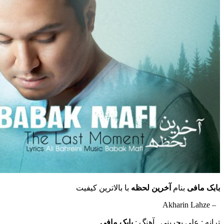
فی
بنام
آخرین لحظه
با بالاترین کیفیت
لی بحرینی , آهنگ :
بابک مافی