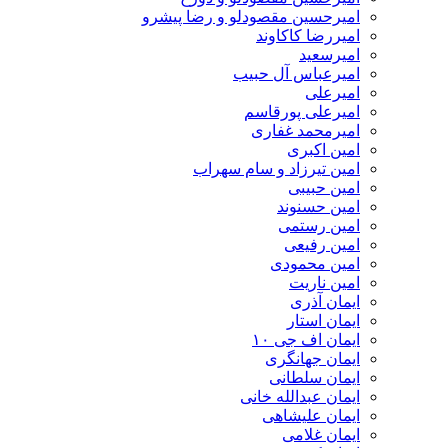
امیرحسین مقصودلو و رضا پیشرو
امیررضا کاکاوند
امیرسعید
امیرعباس آل حبیب
امیرعلی
امیرعلی پورقاسم
امیرمحمد غفاری
امین اکبری
امین تیرزاد و سام سهراب
امین حبیبی
امین حسنوند
امین رستمی
امین رفیعی
امین محمودی
امین ناریت
ایمان آذری
ایمان استار
ایمان اف جی ۱۰
ایمان جهانگری
ایمان سلطانی
ایمان عبدالله خانی
ایمان علیشاهی
ایمان غلامی