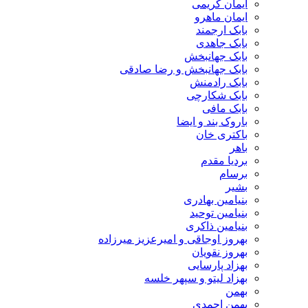
ایمان کریمی
ایمان ماهرو
بابک ارجمند
بابک جاهدی
بابک جهانبخش
بابک جهانبخش و رضا صادقی
بابک رادمنش
بابک شکارچی
بابک مافی
باروک بند و ایضا
باکتری خان
باهر
بردیا مقدم
برسام
بشیر
بنیامین بهادری
بنیامین توحید
بنیامین ذاکری
بهروز اوجاقی و امیرعزیز میرزاده
بهروز نقویان
بهزاد پارسایی
بهزاد لیتو و سپهر خلسه
بهمن
بهمن احمدی