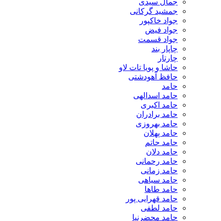
جمال سیدی
جمشید گرکانی
جواد خاکپور
جواد فیض
جواد قسمت
چاپار بند
چارتار
حاشا و پویا تات لاو
حافظ آهودشتی
حامد
حامد اسدالهی
حامد اکبری
حامد برادران
حامد بهروزی
حامد پهلان
حامد حاتم
حامد دلان
حامد رحمانی
حامد زمانی
حامد سیاهی
حامد طاها
حامد قهرایی پور
حامد لطفی
حامد محضرنیا