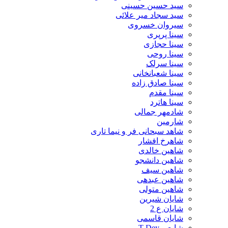
سید حسین حسینى
سید سجاد میر علائی
سیروان خسروی
سینا پرپری
سینا حجازی
سینا روحی
سینا سرلک
سینا شعبانخانی
سینا صادق زاده
سینا مقدم
سینا هاترد
شادمهر جمالی
شارمین
شاهد سبحانی فر و نیما تاری
شاهرخ افشار
شاهین خالدی
شاهین دانشجو
شاهین سیف
شاهین عبدهی
شاهین متولی
شایان شیرین
شایان ع 2
شایان قاسمی
شایع و T-Dey