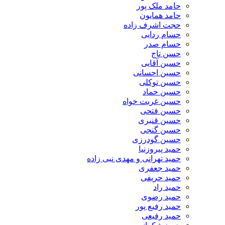
حامد ملک پور
حامد همایون
حجت اشرف زاده
حسام ردایی
حسام صدر
حسن تاج
حسین آقایی
حسین احسانی
حسین توکلی
حسین حماد
حسین غربت خواه
حسین فتحی
حسین قنبری
حسین گنجی
حسین گودرزی
حمید پیروزنیا
حمید تهرانی و مهدی نبی زاده
حمید جعفری
حمید حریفی
حمید راد
حمید رضوی
حمید رفیع پور
حمید رفیعی