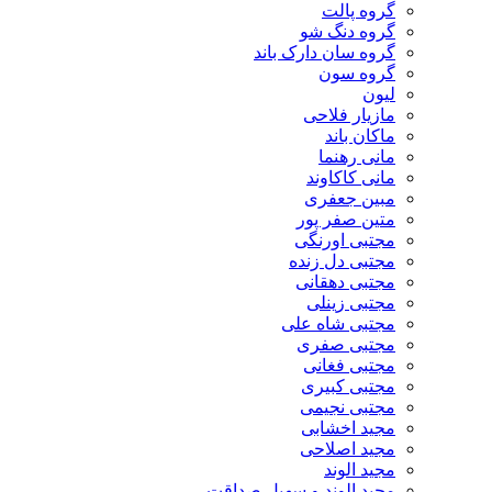
گروه پالت
گروه دنگ شو
گروه سان دارک باند
گروه سون
لیون
مازیار فلاحی
ماکان باند
مانی رهنما
مانی کاکاوند
مبین جعفری
متین صفر پور
مجتبی اورنگی
مجتبی دل زنده
مجتبی دهقانی
مجتبی زینلی
مجتبی شاه علی
مجتبی صفری
مجتبی فغانی
مجتبی کبیری
مجتبی نجیمی
مجید اخشابی
مجید اصلاحی
مجید الوند‎
مجید الوند و سهیل صداقت