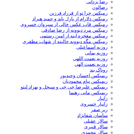
رضا یزدانی
رضالون
رمیکس چرا تو از فرزاد فرزین
رمیکس دلارام از پازل باند و حمید هیراد
رمیکس قاب عکس خالی از سیروان خسروی
رمیکس مرد دیوونه از رضا صادقی
رمیکس معجزه اینه از امین رستمی
رمیکس مگه دیوونه حالیته از شهاب مظفری
روزبه اسماعیلی
روزبه بمانی
روزبه نعمت اللهی
روزبه نعمت الهی
روناک بند
ریمیکس احسان وحیدپور
ریمیکس پیام محمودیان
ریمیکس علیرضا جی جی و سیجل و بهزاد لیتو
ریمیکس مانی رهنما
زانیار
زانیار خسروی
زیر صفر
ساسان شفانژاد
سالار عقیلی
سالار قنبری
سالار محمدی