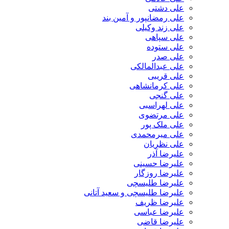
علی دشتی
علی رمضانپور و آمین بند
علی زند وکیلی
علی سپاهی
علی ستوده
علی صدر
علی عبدالمالکی
علی قریبی
علی کرمانشاهی
علی گنجی
علی لهراسبی
علی مرتضوی
علی ملک پور
علی میرمحمدی
علی نظریان
علیرضا آذر
علیرضا حسینی
علیرضا روزگار
علیرضا طلیسچی
علیرضا طلیسچی و سعید آتانی
علیرضا ظریف
علیرضا عباسی
علیرضا قاضی