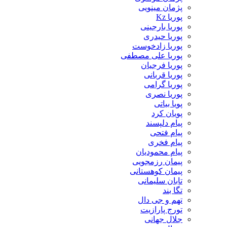
پژمان مینویی
پوریا Kz
پوریا بارجینی
پوریا حیدری
پوریا زادخوست
پوریا علی مصطفی
پوریا فرجیان
پوریا قربانی
پوریا گرامی
پوریا نصری
پویا بیاتی
پویان کرد
پیام دلپسند
پیام فتحی
پیام فخری
پیام محمودیان
پیمان رزمجویی
پیمان کوهستانی
تابان سلیمانی
تگا بند
تهم و جی دال
تورج پارازیت
جلال جهانی