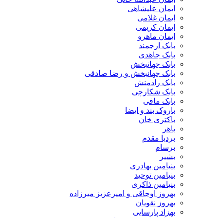
ایمان علیشاهی
ایمان غلامی
ایمان کریمی
ایمان ماهرو
بابک ارجمند
بابک جاهدی
بابک جهانبخش
بابک جهانبخش و رضا صادقی
بابک رادمنش
بابک شکارچی
بابک مافی
باروک بند و ایضا
باکتری خان
باهر
بردیا مقدم
برسام
بشیر
بنیامین بهادری
بنیامین توحید
بنیامین ذاکری
بهروز اوجاقی و امیرعزیز میرزاده
بهروز نقویان
بهزاد پارسایی