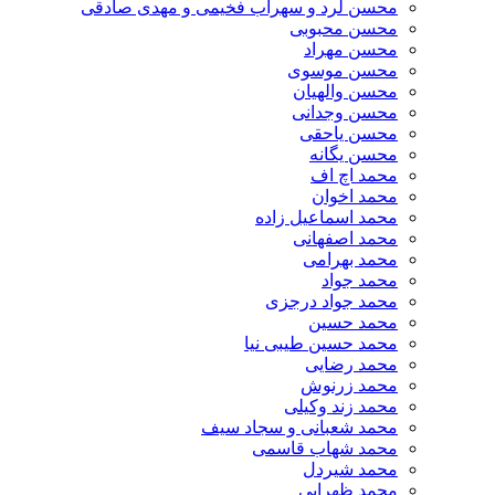
محسن لرد و سهراب فخیمی و مهدی صادقی
محسن محبوبی
محسن مهراد
محسن موسوی
محسن والهیان
محسن وجدانی
محسن یاحقی
محسن یگانه
محمد اچ اف
محمد اخوان
محمد اسماعیل زاده
محمد اصفهانی
محمد بهرامی
محمد جواد
محمد جواد درجزی
محمد حسین
محمد حسین طیبی نیا
محمد رضایی
محمد زرنوش
محمد زند وکیلی
محمد شعبانی و سجاد سیف
محمد شهاب قاسمی
​محمد شیردل
محمد ظهرابی