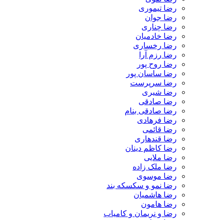
رضا تیموری
رضا جوان
رضا چناری
رضا خادمیان
رضا رخساری
رضا رزم آرا
رضا روح پور
رضا ساسان پور
رضا سرپرست
رضا شیری
رضا صادقی
رضا صادقی بنام
رضا فرهادی
رضا قائمی
رضا قندهاری
رضا کاظم دینان
رضا ملایی
رضا ملک زاده
رضا موسوی
رضا نمو و سکسکه بند
رضا هاشمیان
رضا هامون
رضا و نریمان و کامیاب