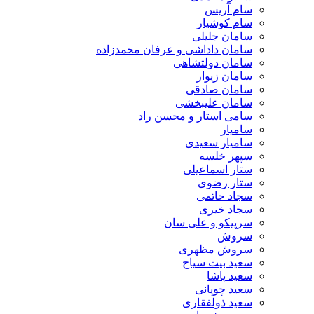
سام آریس
سام کوشیار
سامان جلیلی
سامان داداشی و عرفان محمدزاده
سامان دولتشاهی
سامان زیوار
سامان صادقی
سامان علیبخشی
سامی استار و محسن راد
سامیار
سامیار سعیدی
سپهر خلسه
ستار اسماعیلی
ستار رضوی
سجاد حاتمی
سجاد خیری
سرپیکو و علی سان
سروش
سروش مظهری
سعید بیت سیاح
سعید پاشا
سعید چوپانی
سعید ذولفقاری