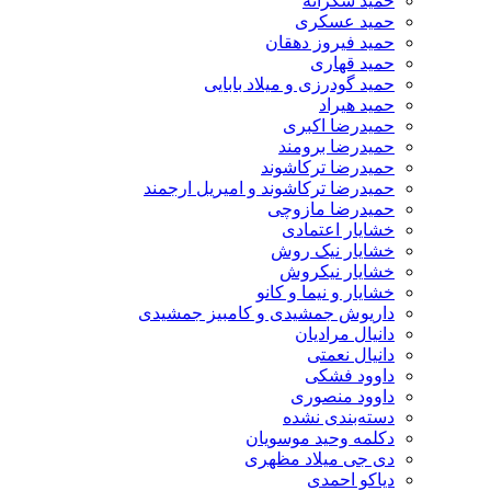
حمید شکرانه
حمید عسکری
حمید فیروز دهقان
حمید قهاری
حمید گودرزی و میلاد بابایی
حمید هیراد
حمیدرضا اکبری
حمیدرضا برومند
حمیدرضا ترکاشوند
حمیدرضا ترکاشوند و امیریل ارجمند
حمیدرضا مازوچی
خشایار اعتمادی
خشایار نیک روش
خشایار نیکروش
خشایار و نیما و کانو
داریوش جمشیدی و کامبیز جمشیدی
دانیال مرادیان
دانیال نعمتی
داوود فشکی
داوود منصوری
دسته‌بندی نشده
دکلمه وحید موسویان
دی جی میلاد مظهری
دیاکو احمدی