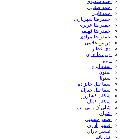
احمد سعیدی
احمد صفایی
احمد نایبی
احمدرضا شهریاری
احمدرضا عزیزی
احمدرضا فهیمی
احمدرضا مرادی
ادریس غلامی
ادی عطار
ادیب طاهری
اروین
استاد ایرج
استون
استونا
اسماعیل خانزاده
اسماعیل خیراتی
اشکان کشاورز
اشکان کینگ
اشلی.ک و بی رپ
اشوان
اصغر حسینی
افشین آذری
افشین باران
افق باند