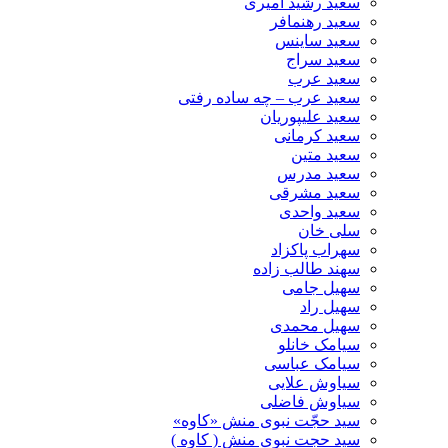
سعید رشید امیری
سعید رهنمافر
سعید ساینس
سعید سراج
سعید عرب
سعید عرب – چه ساده رفتی
سعید علیپوریان
سعید کرمانی
سعید متین
سعید مدرس
سعید مشرقی
سعید واحدی
سلی خان
سهراب پاکزاد
سهند طالب زاده
سهیل جامی
سهیل راد
سهیل محمدی
سیامک خانلو
سیامک عباسی
سیاوش علایی
سیاوش فاضلی
سید حجّت نبوی منش «کاوه»
سید حجت نبوی منش ( کاوه )