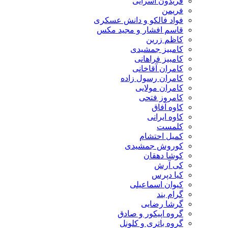
فریدون آسرایی
فریمن
فواد فالکو و دانش عسکری
قاسم افشار و مجید مکس
کاظم زرین
کامبیز جمشیدی
کامبیز فراهانی
کامران آقاخانی
کامران رسول زاده
کامران مولایی
کامروز فتحی
کاوه آفاق
کاوه ایرانی
کلمست
کمیل احتشام
کوروش جمشیدی
کوشا دهقان
کی آرش
کیا دپرس
کیوان اسماعیلی
گرام بند
گرشا رضایی
گروه اپیکور و صادق
گروه باتری و کلونل