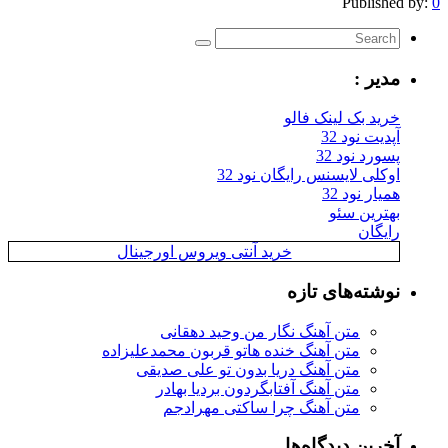
Published by:
0
مدیر :
خرید بک لینک فالو
آپدیت نود 32
پسورد نود 32
اوکلی لایسنس رایگان نود 32
همیار نود 32
بهترین سئو
رایگان
خرید آنتی ویروس اورجینال
نوشته‌های تازه
متن آهنگ نگار من وحید دهقانی
متن آهنگ خنده هاتو قربون محمدعلیزاده
متن آهنگ دریا بدون تو علی صدیقی
متن آهنگ آفتابگردون بردیا بهادر
متن آهنگ چرا ساکتی مهرادجم
آخرین دیدگاه‌ها