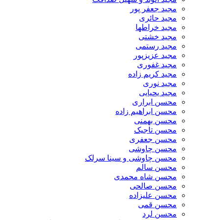
مجید جعفر پور
مجید حائری
مجید خراطها
مجید خشتی
مجید رستمی
مجید عزیزپور
مجید غفوری
مجید کریم زاده
مجید نوری
مجید یحیایی
محسن ابراری
محسن ابراهیم زاده
محسن بهمنی
محسن تاجیک
محسن جعفری
محسن چاوشی
محسن چاوشی و سینا سرلک
محسن سالم
محسن شاه محمدی
محسن صالحی
محسن علیزاده
محسن قمی
محسن لرد