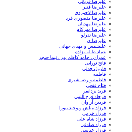
علیرضا قربانی
علیرضا قنبر
علیرضا لاجوردی
علیرضا منصوری فرد
علیرضا مهدیان
علیرضا مهرکام
علیرضا ندرلو
علیرضا ی
علیشمس و مهدی جهانی
عماد طالب زاده
عمران ، حامد کاظم پور ، نیما حنجر
فاتح نورایی
فاروق جدلی
فاطمه
فاطمه و رضا شیری
فتاح فتحی
فربد یزدانفر
فرجاد فرج اللهی
فردین آر وان
فرزاد بیباش و وحید تتورا
فرزاد خرمی
فرزاد شاه علی
فرزاد صادقی
فرزاد عباسی