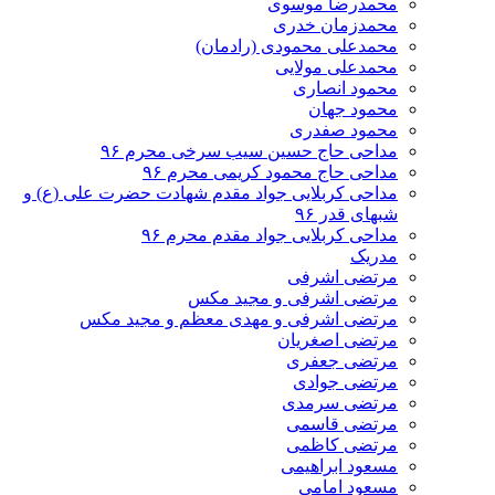
محمدرضا موسوی
محمدزمان خدری
محمدعلی محمودی (رادمان)
محمدعلی مولایی
محمود انصاری
محمود جهان
محمود صفدری
مداحی حاج حسین سیب سرخی محرم ۹۶
مداحی حاج محمود کریمی محرم ۹۶
مداحی کربلایی جواد مقدم شهادت حضرت علی (ع) و
شبهای قدر ۹۶
مداحی کربلایی جواد مقدم محرم ۹۶
مدریک
مرتضی اشرفی
مرتضی اشرفی و مجید مکس
مرتضی اشرفی و مهدی معظم و مجید مکس
مرتضی اصغریان
مرتضی جعفری
مرتضی جوادی
مرتضی سرمدی
مرتضی قاسمی
مرتضی کاظمی
مسعود ابراهیمی
مسعود امامی