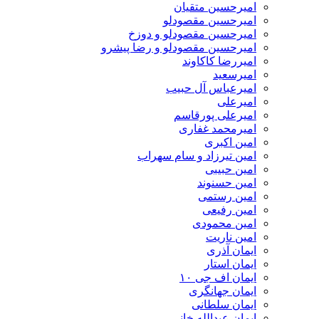
امیرحسین متقیان
امیرحسین مقصودلو
امیرحسین مقصودلو و دوزخ
امیرحسین مقصودلو و رضا پیشرو
امیررضا کاکاوند
امیرسعید
امیرعباس آل حبیب
امیرعلی
امیرعلی پورقاسم
امیرمحمد غفاری
امین اکبری
امین تیرزاد و سام سهراب
امین حبیبی
امین حسنوند
امین رستمی
امین رفیعی
امین محمودی
امین ناریت
ایمان آذری
ایمان استار
ایمان اف جی ۱۰
ایمان جهانگری
ایمان سلطانی
ایمان عبدالله خانی