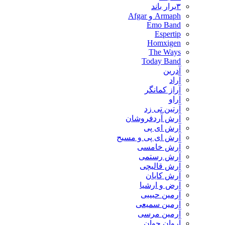
۳برار باند
Armaph و Afgar
Emo Band
Espertip
Homxigen
The Ways
Today Band
آدرین
آراد
آراز کمانگر
آراو
آرتین تی زد
آرش آردفروشان
آرش ای پی
آرش ای پی و مسیح
آرش خامسی
آرش رستمی
آرش قالیچی
آرش کایان
​آرض و ارشیا
آرمین حبیبی
آرمین سمیعی
آرمین مرسی
آروان جوان