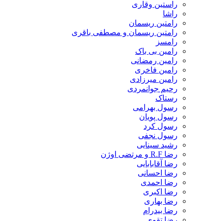
راستین وقاری
راشا
رامتین ریسمان
رامتین ریسمان و مصطفی باقری
رامسز
رامین بی باک
رامین رمضانی
رامین فاخری
رامین میرزادی
رحیم جوانمردی
رستاک
رسول بهرامی
رسول پویان
رسول کرد
رسول نجفی
رشید سینایی
رضا R.F و مرتضی اوژن
رضا آقابابایی
رضا احسانی
رضا احمدی
رضا اکبری
رضا بهاری
رضا بیدرام
رضا تقوی