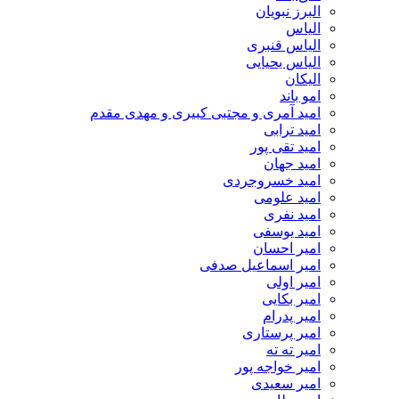
البرز نبویان
الیاس
الیاس قنبرى
الیاس یحیایی
الیکان
امو باند
امید آمری و مجتبی کبیری و مهدى مقدم
امید ترابی
امید تقی پور
امید جهان
امید خسروجردی
امید علومی
امید نفری
امید یوسفی
امیر احسان
امیر اسماعیل صدفی
امیر اولی
امیر بکایی
امیر پدرام
امیر پرستاری
امیر ته ته
امیر خواجه پور
امیر سعیدی