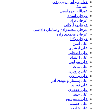
عباس و امین پوررضی
عبد نیک
عبدالله طهماسبی‎
عرفان اسدی
عرفان ترابی
عرفان زلیکانی
عرفان محمدزاده و سامان داداشی
عرفان محمدی زاده
عرفان یکتا
علی آتبین
علی ارشدی
علی اصحابی
علی اعتماد
علی بهرامی
علی بیات
علی پرویزی
علی پی جی
علی پیشتاز و مهدی آذر
علی توحید
علی جعفری
علی حبیبی
علی حسن پور
علی حسینی
علی خادمی