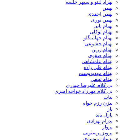
بهزاد لیتو و سپهر خلسه
بهمن
بهمن احمدی
بهمن نوری
بهنام بانی
بهنام توکلی
بهنام جهانبیگلو
بهنام خشوعی
بهنام زرین
بهنام صفوی
بهنام علمشاهی
بهنام قلی زاده
بهنام مهدیدوست
بهنام نجفی
بی کلام علیرضا حیدری
بی کلام مهرزاد خواجه امیری
بیات
بیژن رزم خواه
پاز
پازل باند
پدرام بهزادی
پرواز
پرویز پرستویی
پژمان موسوی