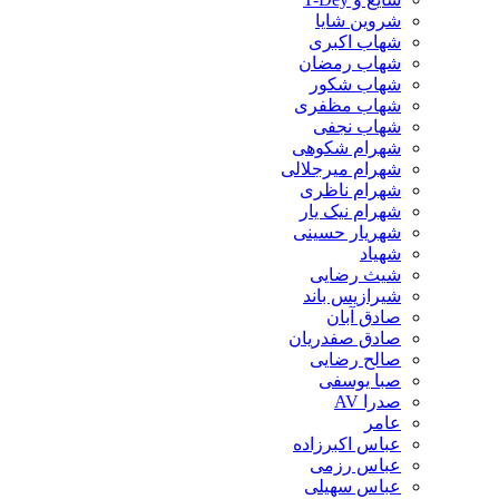
شروین شایا
شهاب اکبری
شهاب رمضان
شهاب شکور
شهاب مظفری
شهاب نجفی
شهرام شکوهی
شهرام میرجلالی
شهرام ناظری
شهرام نیک یار
شهریار حسینی
شهیاد
شیث رضایی
شیرازیس باند
صادق آبان
صادق صفدریان
صالح رضایی
صبا یوسفی
صدرا AV
عامر
عباس اکبرزاده
عباس رزمی
عباس سهیلی