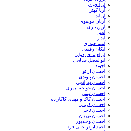
آریا جوان
آریا کهتر
آریابد
آریان موسوی
آرین یاری
آمین
آیدار
آیسا حیدری
آیکان رفیعی
ابراهیم چاردولی
ابوالفضل صالحی
اجوید
احسان اراتو
احسان پیوندی
احسان تهرانچی
احسان خواجه امیری
احسان غیبی
احسان کاکا و مهدی کاکازاده
احسان کریمی
احسان ناجی
احسان نی زن
احسان وحیدپور
احمد ابوذر خانی فرد