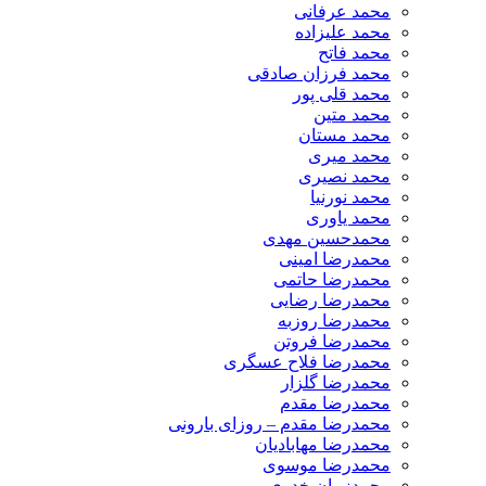
محمد عرفانی
محمد علیزاده
محمد فاتح
محمد فرزان صادقی
محمد قلی پور
محمد متین
محمد مستان
محمد میری
محمد نصیری
محمد نورنیا
محمد یاوری
محمدحسین مهدی
محمدرضا امینی
محمدرضا حاتمی
محمدرضا رضایی
محمدرضا روزبه
محمدرضا فروتن
محمدرضا فلاح عسگری
محمدرضا گلزار
محمدرضا مقدم
محمدرضا مقدم – روزای بارونی
محمدرضا مهابادیان
محمدرضا موسوی
محمدزمان خدری