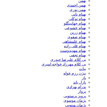
بهمن
بهمن احمدی
بهمن نوری
بهنام بانی
بهنام توکلی
بهنام جهانبیگلو
بهنام خشوعی
بهنام زرین
بهنام صفوی
بهنام علمشاهی
بهنام قلی زاده
بهنام مهدیدوست
بهنام نجفی
بی کلام علیرضا حیدری
بی کلام مهرزاد خواجه امیری
بیات
بیژن رزم خواه
پاز
پازل باند
پدرام بهزادی
پرواز
پرویز پرستویی
پژمان موسوی
پژمان مینویی