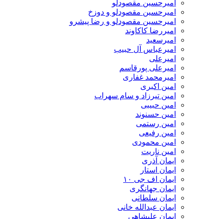
امیرحسین مقصودلو
امیرحسین مقصودلو و دوزخ
امیرحسین مقصودلو و رضا پیشرو
امیررضا کاکاوند
امیرسعید
امیرعباس آل حبیب
امیرعلی
امیرعلی پورقاسم
امیرمحمد غفاری
امین اکبری
امین تیرزاد و سام سهراب
امین حبیبی
امین حسنوند
امین رستمی
امین رفیعی
امین محمودی
امین ناریت
ایمان آذری
ایمان استار
ایمان اف جی ۱۰
ایمان جهانگری
ایمان سلطانی
ایمان عبدالله خانی
ایمان علیشاهی