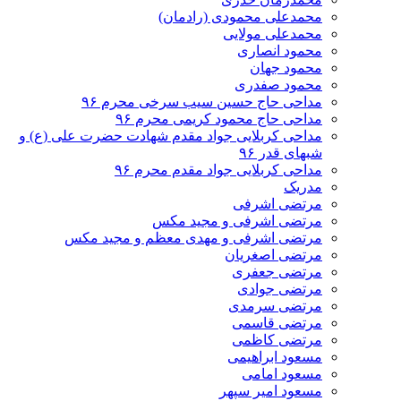
محمدعلی محمودی (رادمان)
محمدعلی مولایی
محمود انصاری
محمود جهان
محمود صفدری
مداحی حاج حسین سیب سرخی محرم ۹۶
مداحی حاج محمود کریمی محرم ۹۶
مداحی کربلایی جواد مقدم شهادت حضرت علی (ع) و
شبهای قدر ۹۶
مداحی کربلایی جواد مقدم محرم ۹۶
مدریک
مرتضی اشرفی
مرتضی اشرفی و مجید مکس
مرتضی اشرفی و مهدی معظم و مجید مکس
مرتضی اصغریان
مرتضی جعفری
مرتضی جوادی
مرتضی سرمدی
مرتضی قاسمی
مرتضی کاظمی
مسعود ابراهیمی
مسعود امامی
مسعود امیر سپهر