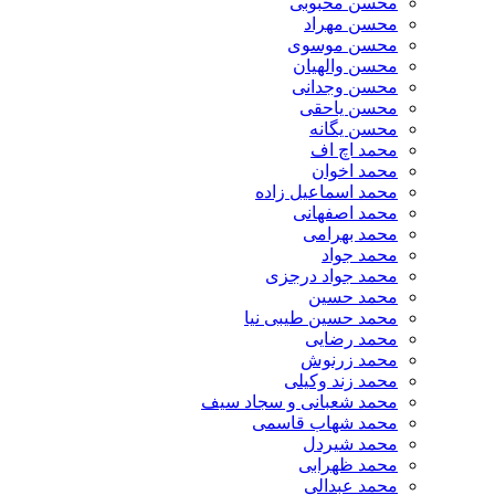
محسن محبوبی
محسن مهراد
محسن موسوی
محسن والهیان
محسن وجدانی
محسن یاحقی
محسن یگانه
محمد اچ اف
محمد اخوان
محمد اسماعیل زاده
محمد اصفهانی
محمد بهرامی
محمد جواد
محمد جواد درجزی
محمد حسین
محمد حسین طیبی نیا
محمد رضایی
محمد زرنوش
محمد زند وکیلی
محمد شعبانی و سجاد سیف
محمد شهاب قاسمی
​محمد شیردل
محمد ظهرابی
محمد عبدالی