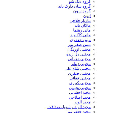
گروه دنگ شو
گروه سان دارک باند
گروه سون
لیون
مازیار فلاحی
ماکان باند
مانی رهنما
مانی کاکاوند
مبین جعفری
متین صفر پور
مجتبی اورنگی
مجتبی دل زنده
مجتبی دهقانی
مجتبی زینلی
مجتبی شاه علی
مجتبی صفری
مجتبی فغانی
مجتبی کبیری
مجتبی نجیمی
مجید اخشابی
مجید اصلاحی
مجید الوند‎
مجید الوند و سهیل صداقت
مجید جعفر پور