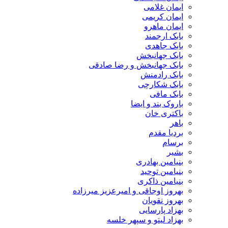
ایمان غلامی
ایمان کریمی
ایمان ماهرو
بابک ارجمند
بابک جاهدی
بابک جهانبخش
بابک جهانبخش و رضا صادقی
بابک رادمنش
بابک شکارچی
بابک مافی
باروک بند و ایضا
باکتری خان
باهر
بردیا مقدم
برسام
بشیر
بنیامین بهادری
بنیامین توحید
بنیامین ذاکری
بهروز اوجاقی و امیرعزیز میرزاده
بهروز نقویان
بهزاد پارسایی
بهزاد لیتو و سپهر خلسه