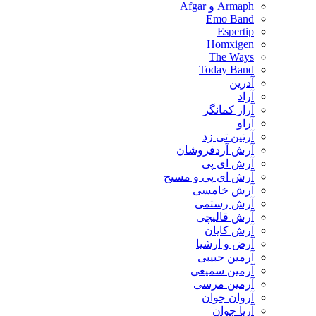
Armaph و Afgar
Emo Band
Espertip
Homxigen
The Ways
Today Band
آدرین
آراد
آراز کمانگر
آراو
آرتین تی زد
آرش آردفروشان
آرش ای پی
آرش ای پی و مسیح
آرش خامسی
آرش رستمی
آرش قالیچی
آرش کایان
​آرض و ارشیا
آرمین حبیبی
آرمین سمیعی
آرمین مرسی
آروان جوان
آریا جوان