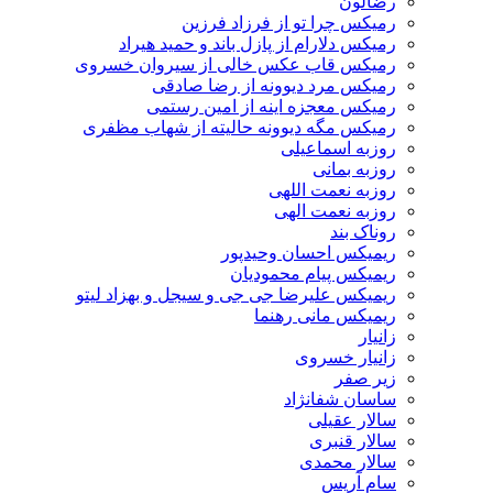
رضالون
رمیکس چرا تو از فرزاد فرزین
رمیکس دلارام از پازل باند و حمید هیراد
رمیکس قاب عکس خالی از سیروان خسروی
رمیکس مرد دیوونه از رضا صادقی
رمیکس معجزه اینه از امین رستمی
رمیکس مگه دیوونه حالیته از شهاب مظفری
روزبه اسماعیلی
روزبه بمانی
روزبه نعمت اللهی
روزبه نعمت الهی
روناک بند
ریمیکس احسان وحیدپور
ریمیکس پیام محمودیان
ریمیکس علیرضا جی جی و سیجل و بهزاد لیتو
ریمیکس مانی رهنما
زانیار
زانیار خسروی
زیر صفر
ساسان شفانژاد
سالار عقیلی
سالار قنبری
سالار محمدی
سام آریس