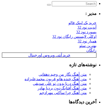
مدیر :
خرید بک لینک فالو
آپدیت نود 32
پسورد نود 32
اوکلی لایسنس رایگان نود 32
همیار نود 32
بهترین سئو
رایگان
خرید آنتی ویروس اورجینال
نوشته‌های تازه
متن آهنگ نگار من وحید دهقانی
متن آهنگ خنده هاتو قربون محمدعلیزاده
متن آهنگ دریا بدون تو علی صدیقی
متن آهنگ آفتابگردون بردیا بهادر
متن آهنگ چرا ساکتی مهرادجم
آخرین دیدگاه‌ها