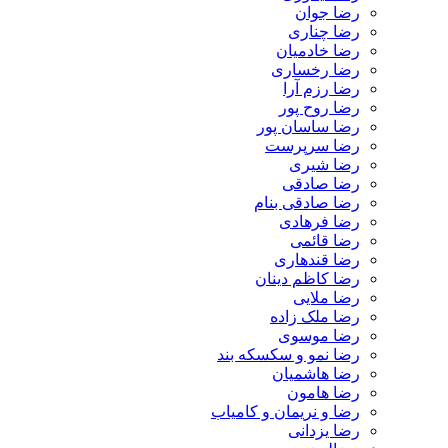
رضا جوان
رضا چناری
رضا خادمیان
رضا رخساری
رضا رزم آرا
رضا روح پور
رضا ساسان پور
رضا سرپرست
رضا شیری
رضا صادقی
رضا صادقی بنام
رضا فرهادی
رضا قائمی
رضا قندهاری
رضا کاظم دینان
رضا ملایی
رضا ملک زاده
رضا موسوی
رضا نمو و سکسکه بند
رضا هاشمیان
رضا هامون
رضا و نریمان و کامیاب
رضا یزدانی