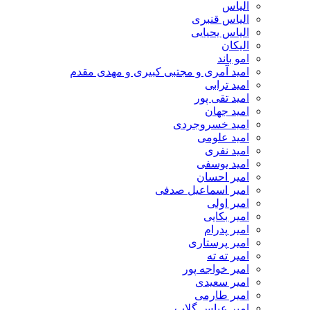
الیاس
الیاس قنبرى
الیاس یحیایی
الیکان
امو باند
امید آمری و مجتبی کبیری و مهدى مقدم
امید ترابی
امید تقی پور
امید جهان
امید خسروجردی
امید علومی
امید نفری
امید یوسفی
امیر احسان
امیر اسماعیل صدفی
امیر اولی
امیر بکایی
امیر پدرام
امیر پرستاری
امیر ته ته
امیر خواجه پور
امیر سعیدی
امیر طارمی
امیر عباس گلاب