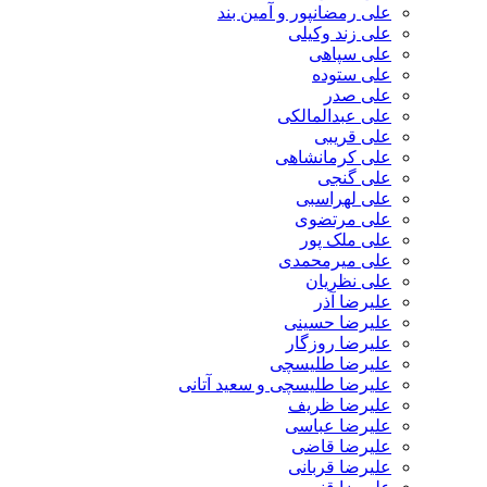
علی رمضانپور و آمین بند
علی زند وکیلی
علی سپاهی
علی ستوده
علی صدر
علی عبدالمالکی
علی قریبی
علی کرمانشاهی
علی گنجی
علی لهراسبی
علی مرتضوی
علی ملک پور
علی میرمحمدی
علی نظریان
علیرضا آذر
علیرضا حسینی
علیرضا روزگار
علیرضا طلیسچی
علیرضا طلیسچی و سعید آتانی
علیرضا ظریف
علیرضا عباسی
علیرضا قاضی
علیرضا قربانی