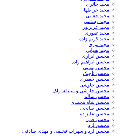
مجید حائری
مجید خراطها
مجید خشتی
مجید رستمی
مجید عزیزپور
مجید غفوری
مجید کریم زاده
مجید نوری
مجید یحیایی
محسن ابراری
محسن ابراهیم زاده
محسن بهمنی
محسن تاجیک
محسن جعفری
محسن چاوشی
محسن چاوشی و سینا سرلک
محسن سالم
محسن شاه محمدی
محسن صالحی
محسن علیزاده
محسن قمی
محسن لرد
محسن لرد و سهراب فخیمی و مهدی صادقی