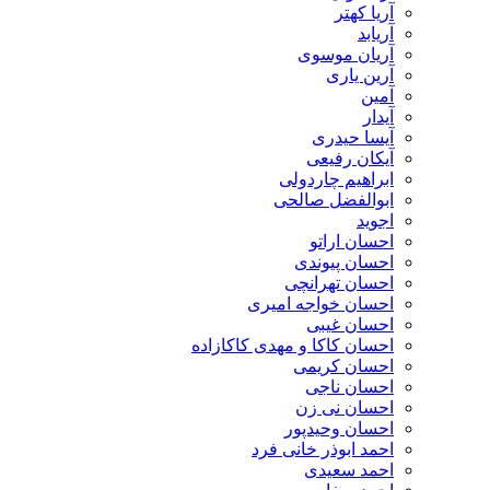
آریا کهتر
آریابد
آریان موسوی
آرین یاری
آمین
آیدار
آیسا حیدری
آیکان رفیعی
ابراهیم چاردولی
ابوالفضل صالحی
اجوید
احسان اراتو
احسان پیوندی
احسان تهرانچی
احسان خواجه امیری
احسان غیبی
احسان کاکا و مهدی کاکازاده
احسان کریمی
احسان ناجی
احسان نی زن
احسان وحیدپور
احمد ابوذر خانی فرد
احمد سعیدی