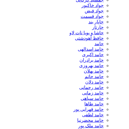
جواد خاکپور
جواد فیض
جواد قسمت
چاپار بند
چارتار
حاشا و پویا تات لاو
حافظ آهودشتی
حامد
حامد اسدالهی
حامد اکبری
حامد برادران
حامد بهروزی
حامد پهلان
حامد حاتم
حامد دلان
حامد رحمانی
حامد زمانی
حامد سیاهی
حامد طاها
حامد قهرایی پور
حامد لطفی
حامد محضرنیا
حامد ملک پور