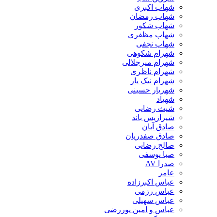
شهاب اکبری
شهاب رمضان
شهاب شکور
شهاب مظفری
شهاب نجفی
شهرام شکوهی
شهرام میرجلالی
شهرام ناظری
شهرام نیک یار
شهریار حسینی
شهیاد
شیث رضایی
شیرازیس باند
صادق آبان
صادق صفدریان
صالح رضایی
صبا یوسفی
صدرا AV
عامر
عباس اکبرزاده
عباس رزمی
عباس سهیلی
عباس و امین پوررضی