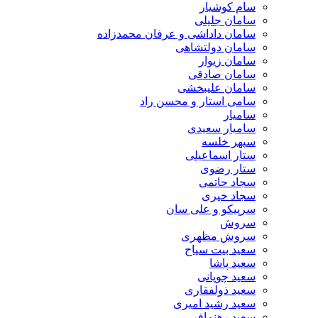
سام کوشیار
سامان جلیلی
سامان داداشی و عرفان محمدزاده
سامان دولتشاهی
سامان زیوار
سامان صادقی
سامان علیبخشی
سامی استار و محسن راد
سامیار
سامیار سعیدی
سپهر خلسه
ستار اسماعیلی
ستار رضوی
سجاد حاتمی
سجاد خیری
سرپیکو و علی سان
سروش
سروش مظهری
سعید بیت سیاح
سعید پاشا
سعید چوپانی
سعید ذولفقاری
سعید رشید امیری
سعید رهنمافر