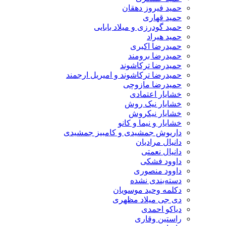
حمید فیروز دهقان
حمید قهاری
حمید گودرزی و میلاد بابایی
حمید هیراد
حمیدرضا اکبری
حمیدرضا برومند
حمیدرضا ترکاشوند
حمیدرضا ترکاشوند و امیریل ارجمند
حمیدرضا مازوچی
خشایار اعتمادی
خشایار نیک روش
خشایار نیکروش
خشایار و نیما و کانو
داریوش جمشیدی و کامبیز جمشیدی
دانیال مرادیان
دانیال نعمتی
داوود فشکی
داوود منصوری
دسته‌بندی نشده
دکلمه وحید موسویان
دی جی میلاد مظهری
دیاکو احمدی
راستین وقاری