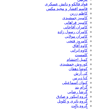
فواد فالکو و دانش عسکری
قاسم افشار و مجید مکس
کاظم زرین
کامبیز جمشیدی
کامبیز فراهانی
کامران آقاخانی
کامران رسول زاده
کامران مولایی
کامروز فتحی
کاوه آفاق
کاوه ایرانی
کلمست
کمیل احتشام
کوروش جمشیدی
کوشا دهقان
کی آرش
کیا دپرس
کیوان اسماعیلی
گرام بند
گرشا رضایی
گروه اپیکور و صادق
گروه باتری و کلونل
گروه پالت