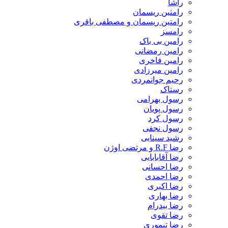
راشا
رامتین ریسمان
رامتین ریسمان و مصطفی باقری
رامسز
رامین بی باک
رامین رمضانی
رامین فاخری
رامین میرزادی
رحیم جوانمردی
رستاک
رسول بهرامی
رسول پویان
رسول کرد
رسول نجفی
رشید سینایی
رضا R.F و مرتضی اوژن
رضا آقابابایی
رضا احسانی
رضا احمدی
رضا اکبری
رضا بهاری
رضا بیدرام
رضا تقوی
رضا تیموری