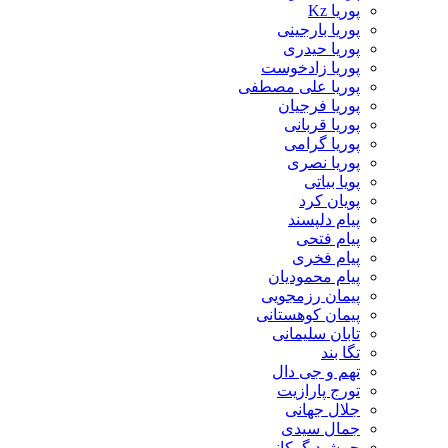
پوریا Kz
پوریا بارجینی
پوریا حیدری
پوریا زادخوست
پوریا علی مصطفی
پوریا فرجیان
پوریا قربانی
پوریا گرامی
پوریا نصری
پویا بیاتی
پویان کرد
پیام دلپسند
پیام فتحی
پیام فخری
پیام محمودیان
پیمان رزمجویی
پیمان کوهستانی
تابان سلیمانی
تگا بند
تهم و جی دال
تورج پارازیت
جلال جهانی
جمال سیدی
جمشید گرکانی