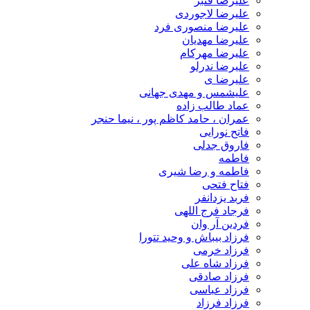
علیرضا قنبر
علیرضا لاجوردی
علیرضا منصوری فرد
علیرضا مهدیان
علیرضا مهرکام
علیرضا ندرلو
علیرضا ی
علیشمس و مهدی جهانی
عماد طالب زاده
عمران ، حامد کاظم پور ، نیما حنجر
فاتح نورایی
فاروق جدلی
فاطمه
فاطمه و رضا شیری
فتاح فتحی
فربد یزدانفر
فرجاد فرج اللهی
فردین آر وان
فرزاد بیباش و وحید تتورا
فرزاد خرمی
فرزاد شاه علی
فرزاد صادقی
فرزاد عباسی
فرزاد فرزاد