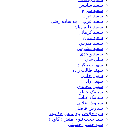
سعید ساینس
سعید سراج
سعید عرب
سعید عرب – چه ساده رفتی
سعید علیپوریان
سعید کرمانی
سعید متین
سعید مدرس
سعید مشرقی
سعید واحدی
سلی خان
سهراب پاکزاد
سهند طالب زاده
سهیل جامی
سهیل راد
سهیل محمدی
سیامک خانلو
سیامک عباسی
سیاوش علایی
سیاوش فاضلی
سید حجّت نبوی منش «کاوه»
سید حجت نبوی منش ( کاوه )
سید حسین حسینى