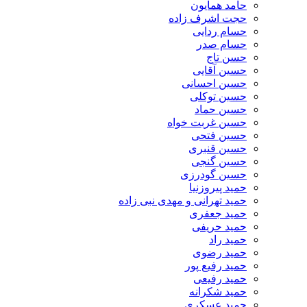
حامد همایون
حجت اشرف زاده
حسام ردایی
حسام صدر
حسن تاج
حسین آقایی
حسین احسانی
حسین توکلی
حسین حماد
حسین غربت خواه
حسین فتحی
حسین قنبری
حسین گنجی
حسین گودرزی
حمید پیروزنیا
حمید تهرانی و مهدی نبی زاده
حمید جعفری
حمید حریفی
حمید راد
حمید رضوی
حمید رفیع پور
حمید رفیعی
حمید شکرانه
حمید عسکری