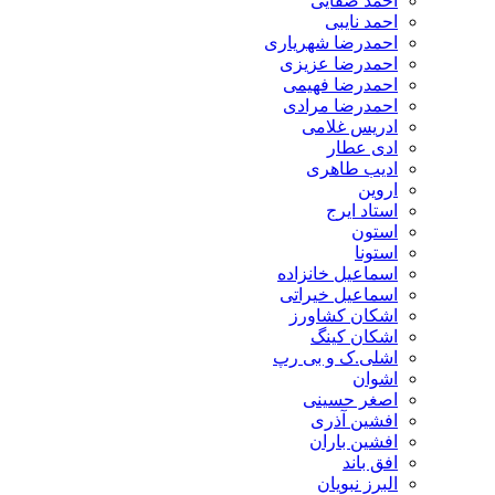
احمد صفایی
احمد نایبی
احمدرضا شهریاری
احمدرضا عزیزی
احمدرضا فهیمی
احمدرضا مرادی
ادریس غلامی
ادی عطار
ادیب طاهری
اروین
استاد ایرج
استون
استونا
اسماعیل خانزاده
اسماعیل خیراتی
اشکان کشاورز
اشکان کینگ
اشلی.ک و بی رپ
اشوان
اصغر حسینی
افشین آذری
افشین باران
افق باند
البرز نبویان