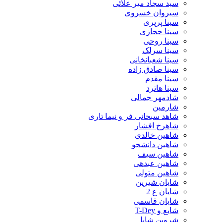
سید سجاد میر علائی
سیروان خسروی
سینا پرپری
سینا حجازی
سینا روحی
سینا سرلک
سینا شعبانخانی
سینا صادق زاده
سینا مقدم
سینا هاترد
شادمهر جمالی
شارمین
شاهد سبحانی فر و نیما تاری
شاهرخ افشار
شاهین خالدی
شاهین دانشجو
شاهین سیف
شاهین عبدهی
شاهین متولی
شایان شیرین
شایان ع 2
شایان قاسمی
شایع و T-Dey
شروین شایا