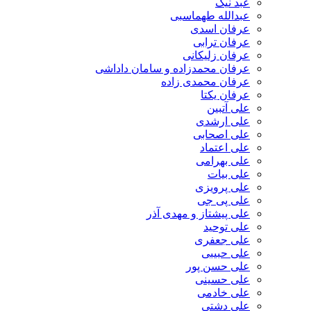
عبد نیک
عبدالله طهماسبی‎
عرفان اسدی
عرفان ترابی
عرفان زلیکانی
عرفان محمدزاده و سامان داداشی
عرفان محمدی زاده
عرفان یکتا
علی آتبین
علی ارشدی
علی اصحابی
علی اعتماد
علی بهرامی
علی بیات
علی پرویزی
علی پی جی
علی پیشتاز و مهدی آذر
علی توحید
علی جعفری
علی حبیبی
علی حسن پور
علی حسینی
علی خادمی
علی دشتی