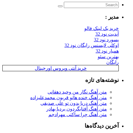
مدیر :
خرید بک لینک فالو
آپدیت نود 32
پسورد نود 32
اوکلی لایسنس رایگان نود 32
همیار نود 32
بهترین سئو
رایگان
خرید آنتی ویروس اورجینال
نوشته‌های تازه
متن آهنگ نگار من وحید دهقانی
متن آهنگ خنده هاتو قربون محمدعلیزاده
متن آهنگ دریا بدون تو علی صدیقی
متن آهنگ آفتابگردون بردیا بهادر
متن آهنگ چرا ساکتی مهرادجم
آخرین دیدگاه‌ها