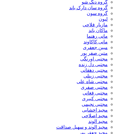
گروه دنگ شو
گروه سان دارک باند
گروه سون
لیون
مازیار فلاحی
ماکان باند
مانی رهنما
مانی کاکاوند
مبین جعفری
متین صفر پور
مجتبی اورنگی
مجتبی دل زنده
مجتبی دهقانی
مجتبی زینلی
مجتبی شاه علی
مجتبی صفری
مجتبی فغانی
مجتبی کبیری
مجتبی نجیمی
مجید اخشابی
مجید اصلاحی
مجید الوند‎
مجید الوند و سهیل صداقت
مجید جعفر پور