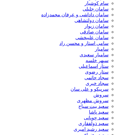
سام کوشیار
سامان جلیلی
سامان داداشی و عرفان محمدزاده
سامان دولتشاهی
سامان زیوار
سامان صادقی
سامان علیبخشی
سامی استار و محسن راد
سامیار
سامیار سعیدی
سپهر خلسه
ستار اسماعیلی
ستار رضوی
سجاد حاتمی
سجاد خیری
سرپیکو و علی سان
سروش
سروش مظهری
سعید بیت سیاح
سعید پاشا
سعید چوپانی
سعید ذولفقاری
سعید رشید امیری
سعید رهنمافر