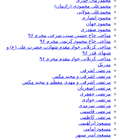
محمدزمان خدری
محمدعلی محمودی (رادمان)
محمدعلی مولایی
محمود انصاری
محمود جهان
محمود صفدری
مداحی حاج حسین سیب سرخی محرم ۹۶
مداحی حاج محمود کریمی محرم ۹۶
مداحی کربلایی جواد مقدم شهادت حضرت علی (ع) و
شبهای قدر ۹۶
مداحی کربلایی جواد مقدم محرم ۹۶
مدریک
مرتضی اشرفی
مرتضی اشرفی و مجید مکس
مرتضی اشرفی و مهدی معظم و مجید مکس
مرتضی اصغریان
مرتضی جعفری
مرتضی جوادی
مرتضی سرمدی
مرتضی قاسمی
مرتضی کاظمی
مسعود ابراهیمی
مسعود امامی
مسعود امیر سپهر