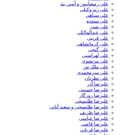
علی رمضانپور و آمین بند
علی زند وکیلی
علی سپاهی
علی ستوده
علی صدر
علی عبدالمالکی
علی قریبی
علی کرمانشاهی
علی گنجی
علی لهراسبی
علی مرتضوی
علی ملک پور
علی میرمحمدی
علی نظریان
علیرضا آذر
علیرضا حسینی
علیرضا روزگار
علیرضا طلیسچی
علیرضا طلیسچی و سعید آتانی
علیرضا ظریف
علیرضا عباسی
علیرضا قاضی
علیرضا قربانی