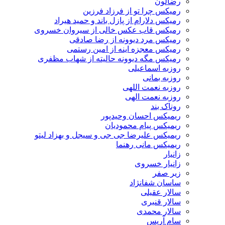
رضالون
رمیکس چرا تو از فرزاد فرزین
رمیکس دلارام از پازل باند و حمید هیراد
رمیکس قاب عکس خالی از سیروان خسروی
رمیکس مرد دیوونه از رضا صادقی
رمیکس معجزه اینه از امین رستمی
رمیکس مگه دیوونه حالیته از شهاب مظفری
روزبه اسماعیلی
روزبه بمانی
روزبه نعمت اللهی
روزبه نعمت الهی
روناک بند
ریمیکس احسان وحیدپور
ریمیکس پیام محمودیان
ریمیکس علیرضا جی جی و سیجل و بهزاد لیتو
ریمیکس مانی رهنما
زانیار
زانیار خسروی
زیر صفر
ساسان شفانژاد
سالار عقیلی
سالار قنبری
سالار محمدی
سام آریس