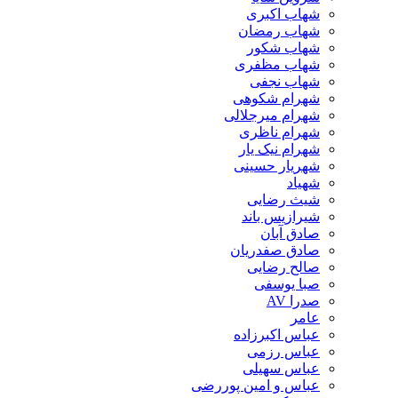
شهاب اکبری
شهاب رمضان
شهاب شکور
شهاب مظفری
شهاب نجفی
شهرام شکوهی
شهرام میرجلالی
شهرام ناظری
شهرام نیک یار
شهریار حسینی
شهیاد
شیث رضایی
شیرازیس باند
صادق آبان
صادق صفدریان
صالح رضایی
صبا یوسفی
صدرا AV
عامر
عباس اکبرزاده
عباس رزمی
عباس سهیلی
عباس و امین پوررضی