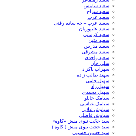
سعید ساینس
سعید سراج
سعید عرب
سعید عرب – چه ساده رفتی
سعید علیپوریان
سعید کرمانی
سعید متین
سعید مدرس
سعید مشرقی
سعید واحدی
سلی خان
سهراب پاکزاد
سهند طالب زاده
سهیل جامی
سهیل راد
سهیل محمدی
سیامک خانلو
سیامک عباسی
سیاوش علایی
سیاوش فاضلی
سید حجّت نبوی منش «کاوه»
سید حجت نبوی منش ( کاوه )
سید حسین حسینى