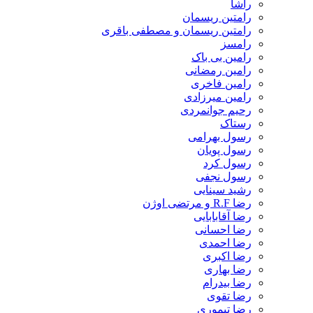
راشا
رامتین ریسمان
رامتین ریسمان و مصطفی باقری
رامسز
رامین بی باک
رامین رمضانی
رامین فاخری
رامین میرزادی
رحیم جوانمردی
رستاک
رسول بهرامی
رسول پویان
رسول کرد
رسول نجفی
رشید سینایی
رضا R.F و مرتضی اوژن
رضا آقابابایی
رضا احسانی
رضا احمدی
رضا اکبری
رضا بهاری
رضا بیدرام
رضا تقوی
رضا تیموری