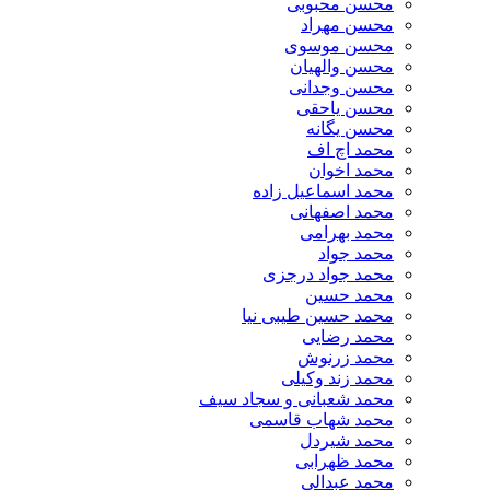
محسن محبوبی
محسن مهراد
محسن موسوی
محسن والهیان
محسن وجدانی
محسن یاحقی
محسن یگانه
محمد اچ اف
محمد اخوان
محمد اسماعیل زاده
محمد اصفهانی
محمد بهرامی
محمد جواد
محمد جواد درجزی
محمد حسین
محمد حسین طیبی نیا
محمد رضایی
محمد زرنوش
محمد زند وکیلی
محمد شعبانی و سجاد سیف
محمد شهاب قاسمی
​محمد شیردل
محمد ظهرابی
محمد عبدالی