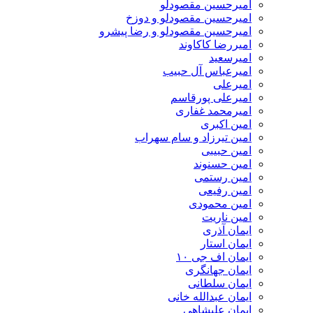
امیرحسین مقصودلو
امیرحسین مقصودلو و دوزخ
امیرحسین مقصودلو و رضا پیشرو
امیررضا کاکاوند
امیرسعید
امیرعباس آل حبیب
امیرعلی
امیرعلی پورقاسم
امیرمحمد غفاری
امین اکبری
امین تیرزاد و سام سهراب
امین حبیبی
امین حسنوند
امین رستمی
امین رفیعی
امین محمودی
امین ناریت
ایمان آذری
ایمان استار
ایمان اف جی ۱۰
ایمان جهانگری
ایمان سلطانی
ایمان عبدالله خانی
ایمان علیشاهی