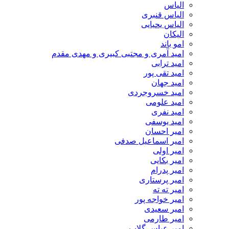
الیاس
الیاس قنبرى
الیاس یحیایی
الیکان
امو باند
امید آمری و مجتبی کبیری و مهدى مقدم
امید ترابی
امید تقی پور
امید جهان
امید خسروجردی
امید علومی
امید نفری
امید یوسفی
امیر احسان
امیر اسماعیل صدفی
امیر اولی
امیر بکایی
امیر پدرام
امیر پرستاری
امیر ته ته
امیر خواجه پور
امیر سعیدی
امیر طارمی
امیر عباس گلاب