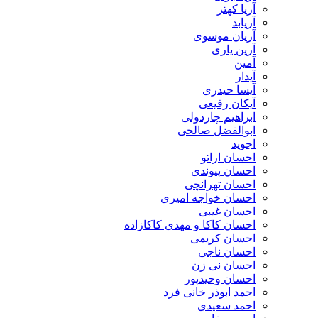
آریا کهتر
آریابد
آریان موسوی
آرین یاری
آمین
آیدار
آیسا حیدری
آیکان رفیعی
ابراهیم چاردولی
ابوالفضل صالحی
اجوید
احسان اراتو
احسان پیوندی
احسان تهرانچی
احسان خواجه امیری
احسان غیبی
احسان کاکا و مهدی کاکازاده
احسان کریمی
احسان ناجی
احسان نی زن
احسان وحیدپور
احمد ابوذر خانی فرد
احمد سعیدی