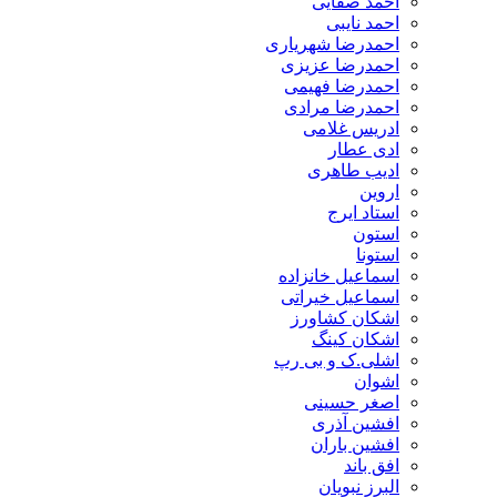
احمد صفایی
احمد نایبی
احمدرضا شهریاری
احمدرضا عزیزی
احمدرضا فهیمی
احمدرضا مرادی
ادریس غلامی
ادی عطار
ادیب طاهری
اروین
استاد ایرج
استون
استونا
اسماعیل خانزاده
اسماعیل خیراتی
اشکان کشاورز
اشکان کینگ
اشلی.ک و بی رپ
اشوان
اصغر حسینی
افشین آذری
افشین باران
افق باند
البرز نبویان