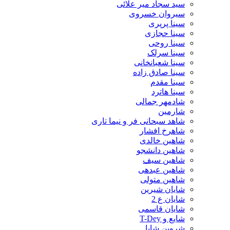
سید سجاد میر علائی
سیروان خسروی
سینا پرپری
سینا حجازی
سینا روحی
سینا سرلک
سینا شعبانخانی
سینا صادق زاده
سینا مقدم
سینا هاترد
شادمهر جمالی
شارمین
شاهد سبحانی فر و نیما تاری
شاهرخ افشار
شاهین خالدی
شاهین دانشجو
شاهین سیف
شاهین عبدهی
شاهین متولی
شایان شیرین
شایان ع 2
شایان قاسمی
شایع و T-Dey
شروین شایا