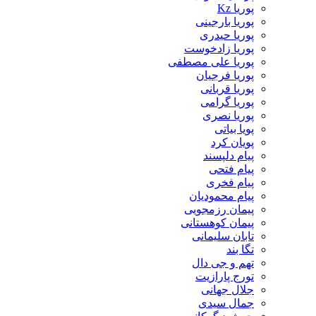
پوریا Kz
پوریا بارجینی
پوریا حیدری
پوریا زادخوست
پوریا علی مصطفی
پوریا فرجیان
پوریا قربانی
پوریا گرامی
پوریا نصری
پویا بیاتی
پویان کرد
پیام دلپسند
پیام فتحی
پیام فخری
پیام محمودیان
پیمان رزمجویی
پیمان کوهستانی
تابان سلیمانی
تگا بند
تهم و جی دال
تورج پارازیت
جلال جهانی
جمال سیدی