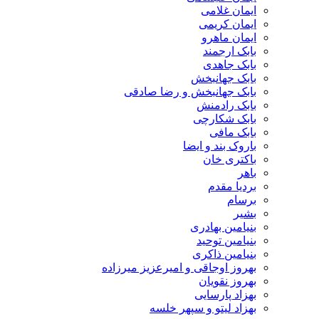
ایمان غلامی
ایمان کریمی
ایمان ماهرو
بابک ارجمند
بابک جاهدی
بابک جهانبخش
بابک جهانبخش و رضا صادقی
بابک رادمنش
بابک شکارچی
بابک مافی
باروک بند و ایضا
باکتری خان
باهر
بردیا مقدم
برسام
بشیر
بنیامین بهادری
بنیامین توحید
بنیامین ذاکری
بهروز اوجاقی و امیرعزیز میرزاده
بهروز نقویان
بهزاد پارسایی
بهزاد لیتو و سپهر خلسه