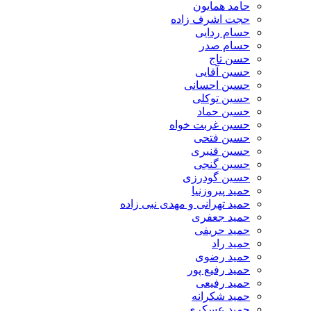
حامد همایون
حجت اشرف زاده
حسام ردایی
حسام صدر
حسن تاج
حسین آقایی
حسین احسانی
حسین توکلی
حسین حماد
حسین غربت خواه
حسین فتحی
حسین قنبری
حسین گنجی
حسین گودرزی
حمید پیروزنیا
حمید تهرانی و مهدی نبی زاده
حمید جعفری
حمید حریفی
حمید راد
حمید رضوی
حمید رفیع پور
حمید رفیعی
حمید شکرانه
حمید عسکری