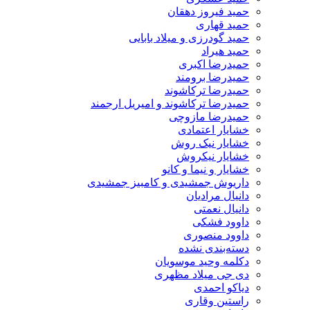
حمید فیروز دهقان
حمید قهاری
حمید گودرزی و میلاد بابایی
حمید هیراد
حمیدرضا اکبری
حمیدرضا برومند
حمیدرضا ترکاشوند
حمیدرضا ترکاشوند و امیریل ارجمند
حمیدرضا مازوچی
خشایار اعتمادی
خشایار نیک روش
خشایار نیکروش
خشایار و نیما و کانو
داریوش جمشیدی و کامبیز جمشیدی
دانیال مرادیان
دانیال نعمتی
داوود فشکی
داوود منصوری
دسته‌بندی نشده
دکلمه وحید موسویان
دی جی میلاد مظهری
دیاکو احمدی
راستین وقاری