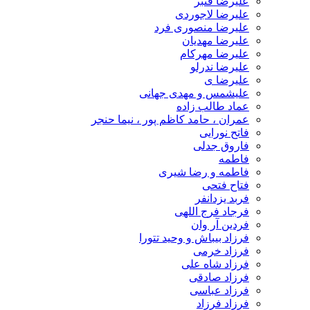
علیرضا قنبر
علیرضا لاجوردی
علیرضا منصوری فرد
علیرضا مهدیان
علیرضا مهرکام
علیرضا ندرلو
علیرضا ی
علیشمس و مهدی جهانی
عماد طالب زاده
عمران ، حامد کاظم پور ، نیما حنجر
فاتح نورایی
فاروق جدلی
فاطمه
فاطمه و رضا شیری
فتاح فتحی
فربد یزدانفر
فرجاد فرج اللهی
فردین آر وان
فرزاد بیباش و وحید تتورا
فرزاد خرمی
فرزاد شاه علی
فرزاد صادقی
فرزاد عباسی
فرزاد فرزاد