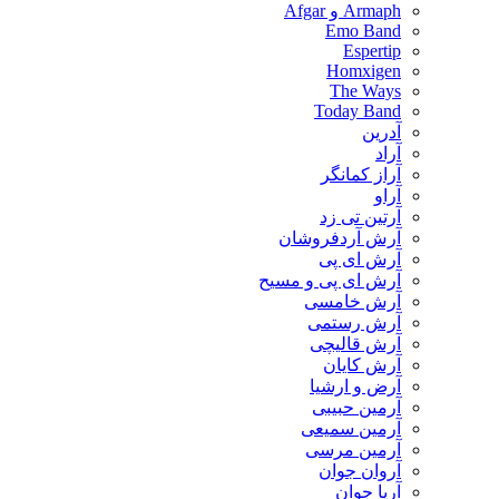
Armaph و Afgar
Emo Band
Espertip
Homxigen
The Ways
Today Band
آدرین
آراد
آراز کمانگر
آراو
آرتین تی زد
آرش آردفروشان
آرش ای پی
آرش ای پی و مسیح
آرش خامسی
آرش رستمی
آرش قالیچی
آرش کایان
​آرض و ارشیا
آرمین حبیبی
آرمین سمیعی
آرمین مرسی
آروان جوان
آریا جوان