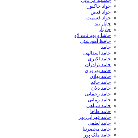
جمشید گرکانی
جواد خاکپور
جواد فیض
جواد قسمت
چاپار بند
چارتار
حاشا و پویا تات لاو
حافظ آهودشتی
حامد
حامد اسدالهی
حامد اکبری
حامد برادران
حامد بهروزی
حامد پهلان
حامد حاتم
حامد دلان
حامد رحمانی
حامد زمانی
حامد سیاهی
حامد طاها
حامد قهرایی پور
حامد لطفی
حامد محضرنیا
حامد ملک پور