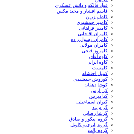
فواد فالکو و دانش عسکری
قاسم افشار و مجید مکس
کاظم زرین
کامبیز جمشیدی
کامبیز فراهانی
کامران آقاخانی
کامران رسول زاده
کامران مولایی
کامروز فتحی
کاوه آفاق
کاوه ایرانی
کلمست
کمیل احتشام
کوروش جمشیدی
کوشا دهقان
کی آرش
کیا دپرس
کیوان اسماعیلی
گرام بند
گرشا رضایی
گروه اپیکور و صادق
گروه باتری و کلونل
گروه پالت