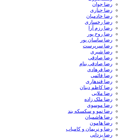
رضا جوان
رضا چناری
رضا خادمیان
رضا رخساری
رضا رزم آرا
رضا روح پور
رضا ساسان پور
رضا سرپرست
رضا شیری
رضا صادقی
رضا صادقی بنام
رضا فرهادی
رضا قائمی
رضا قندهاری
رضا کاظم دینان
رضا ملایی
رضا ملک زاده
رضا موسوی
رضا نمو و سکسکه بند
رضا هاشمیان
رضا هامون
رضا و نریمان و کامیاب
رضا یزدانی