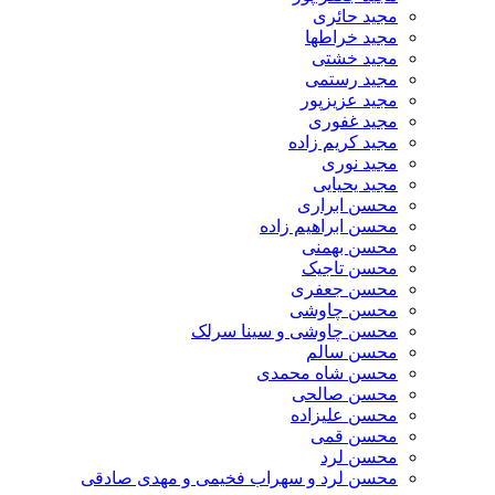
مجید حائری
مجید خراطها
مجید خشتی
مجید رستمی
مجید عزیزپور
مجید غفوری
مجید کریم زاده
مجید نوری
مجید یحیایی
محسن ابراری
محسن ابراهیم زاده
محسن بهمنی
محسن تاجیک
محسن جعفری
محسن چاوشی
محسن چاوشی و سینا سرلک
محسن سالم
محسن شاه محمدی
محسن صالحی
محسن علیزاده
محسن قمی
محسن لرد
محسن لرد و سهراب فخیمی و مهدی صادقی