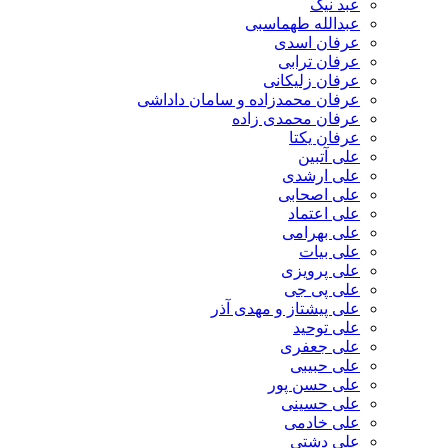
عبد نیک
عبدالله طهماسبی‎
عرفان اسدی
عرفان ترابی
عرفان زلیکانی
عرفان محمدزاده و سامان داداشی
عرفان محمدی زاده
عرفان یکتا
علی آتبین
علی ارشدی
علی اصحابی
علی اعتماد
علی بهرامی
علی بیات
علی پرویزی
علی پی جی
علی پیشتاز و مهدی آذر
علی توحید
علی جعفری
علی حبیبی
علی حسن پور
علی حسینی
علی خادمی
علی دشتی