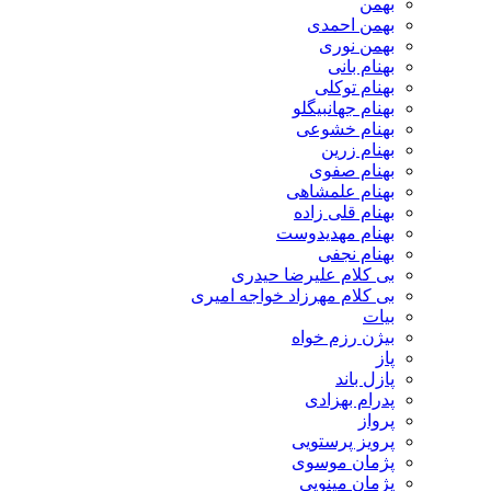
بهمن
بهمن احمدی
بهمن نوری
بهنام بانی
بهنام توکلی
بهنام جهانبیگلو
بهنام خشوعی
بهنام زرین
بهنام صفوی
بهنام علمشاهی
بهنام قلی زاده
بهنام مهدیدوست
بهنام نجفی
بی کلام علیرضا حیدری
بی کلام مهرزاد خواجه امیری
بیات
بیژن رزم خواه
پاز
پازل باند
پدرام بهزادی
پرواز
پرویز پرستویی
پژمان موسوی
پژمان مینویی