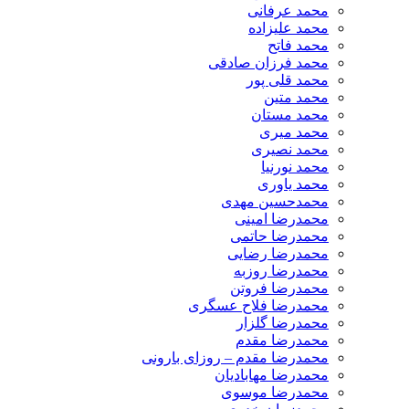
محمد عرفانی
محمد علیزاده
محمد فاتح
محمد فرزان صادقی
محمد قلی پور
محمد متین
محمد مستان
محمد میری
محمد نصیری
محمد نورنیا
محمد یاوری
محمدحسین مهدی
محمدرضا امینی
محمدرضا حاتمی
محمدرضا رضایی
محمدرضا روزبه
محمدرضا فروتن
محمدرضا فلاح عسگری
محمدرضا گلزار
محمدرضا مقدم
محمدرضا مقدم – روزای بارونی
محمدرضا مهابادیان
محمدرضا موسوی