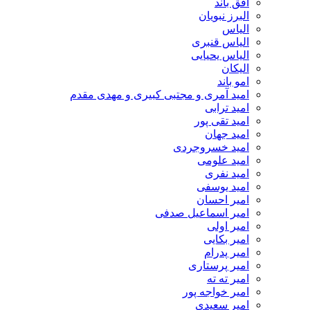
افق باند
البرز نبویان
الیاس
الیاس قنبرى
الیاس یحیایی
الیکان
امو باند
امید آمری و مجتبی کبیری و مهدى مقدم
امید ترابی
امید تقی پور
امید جهان
امید خسروجردی
امید علومی
امید نفری
امید یوسفی
امیر احسان
امیر اسماعیل صدفی
امیر اولی
امیر بکایی
امیر پدرام
امیر پرستاری
امیر ته ته
امیر خواجه پور
امیر سعیدی