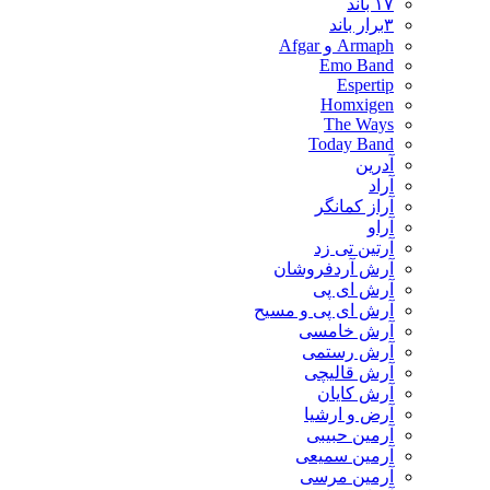
۱۷ باند
۳برار باند
Armaph و Afgar
Emo Band
Espertip
Homxigen
The Ways
Today Band
آدرین
آراد
آراز کمانگر
آراو
آرتین تی زد
آرش آردفروشان
آرش ای پی
آرش ای پی و مسیح
آرش خامسی
آرش رستمی
آرش قالیچی
آرش کایان
​آرض و ارشیا
آرمین حبیبی
آرمین سمیعی
آرمین مرسی