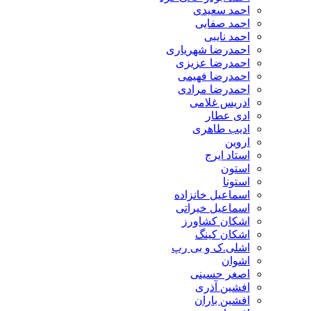
احمد سعیدی
احمد صفایی
احمد نایبی
احمدرضا شهریاری
احمدرضا عزیزی
احمدرضا فهیمی
احمدرضا مرادی
ادریس غلامی
ادی عطار
ادیب طاهری
اروین
استاد ایرج
استون
استونا
اسماعیل خانزاده
اسماعیل خیراتی
اشکان کشاورز
اشکان کینگ
اشلی.ک و بی رپ
اشوان
اصغر حسینی
افشین آذری
افشین باران