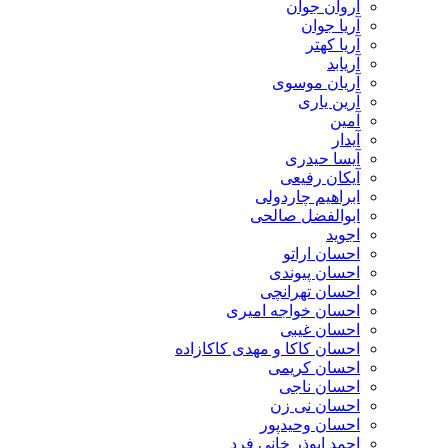
آروان جوان
آریا جوان
آریا کهتر
آریابد
آریان موسوی
آرین یاری
آمین
آیدار
آیسا حیدری
آیکان رفیعی
ابراهیم چاردولی
ابوالفضل صالحی
اجوید
احسان اراتو
احسان پیوندی
احسان تهرانچی
احسان خواجه امیری
احسان غیبی
احسان کاکا و مهدی کاکازاده
احسان کریمی
احسان ناجی
احسان نی زن
احسان وحیدپور
احمد ابوذر خانی فرد