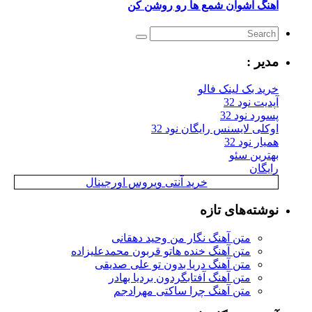
اهنگ اشوان شمع ها رو روشن کن
مدیر :
خرید بک لینک فالو
آپدیت نود 32
پسورد نود 32
اوکلی لایسنس رایگان نود 32
همیار نود 32
بهترین سئو
رایگان
خرید آنتی ویروس اورجینال
نوشته‌های تازه
متن آهنگ نگار من وحید دهقانی
متن آهنگ خنده هاتو قربون محمدعلیزاده
متن آهنگ دریا بدون تو علی صدیقی
متن آهنگ آفتابگردون بردیا بهادر
متن آهنگ چرا ساکتی مهرادجم