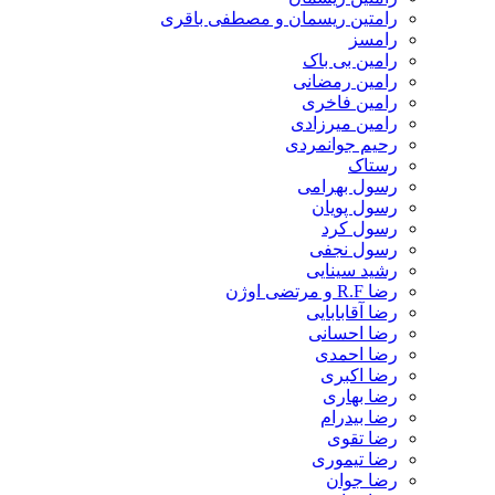
رامتین ریسمان و مصطفی باقری
رامسز
رامین بی باک
رامین رمضانی
رامین فاخری
رامین میرزادی
رحیم جوانمردی
رستاک
رسول بهرامی
رسول پویان
رسول کرد
رسول نجفی
رشید سینایی
رضا R.F و مرتضی اوژن
رضا آقابابایی
رضا احسانی
رضا احمدی
رضا اکبری
رضا بهاری
رضا بیدرام
رضا تقوی
رضا تیموری
رضا جوان