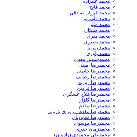
محمد علیزاده
محمد فاتح
محمد فرزان صادقی
محمد قلی پور
محمد متین
محمد مستان
محمد میری
محمد نصیری
محمد نورنیا
محمد یاوری
محمدحسین مهدی
محمدرضا امینی
محمدرضا حاتمی
محمدرضا رضایی
محمدرضا روزبه
محمدرضا فروتن
محمدرضا فلاح عسگری
محمدرضا گلزار
محمدرضا مقدم
محمدرضا مقدم – روزای بارونی
محمدرضا مهابادیان
محمدرضا موسوی
محمدزمان خدری
محمدعلی محمودی (رادمان)