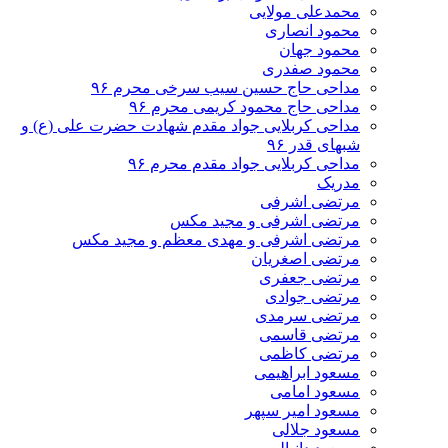
محمدعلی مولایی
محمود انصاری
محمود جهان
محمود صفدری
مداحی حاج حسین سیب سرخی محرم ۹۶
مداحی حاج محمود کریمی محرم ۹۶
مداحی کربلایی جواد مقدم شهادت حضرت علی (ع) و
شبهای قدر ۹۶
مداحی کربلایی جواد مقدم محرم ۹۶
مدریک
مرتضی اشرفی
مرتضی اشرفی و مجید مکس
مرتضی اشرفی و مهدی معظم و مجید مکس
مرتضی اصغریان
مرتضی جعفری
مرتضی جوادی
مرتضی سرمدی
مرتضی قاسمی
مرتضی کاظمی
مسعود ابراهیمی
مسعود امامی
مسعود امیر سپهر
مسعود جلالی