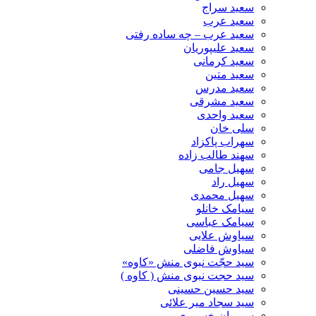
سعید سراج
سعید عرب
سعید عرب – چه ساده رفتی
سعید علیپوریان
سعید کرمانی
سعید متین
سعید مدرس
سعید مشرقی
سعید واحدی
سلی خان
سهراب پاکزاد
سهند طالب زاده
سهیل جامی
سهیل راد
سهیل محمدی
سیامک خانلو
سیامک عباسی
سیاوش علایی
سیاوش فاضلی
سید حجّت نبوی منش «کاوه»
سید حجت نبوی منش ( کاوه )
سید حسین حسینى
سید سجاد میر علائی
سیروان خسروی