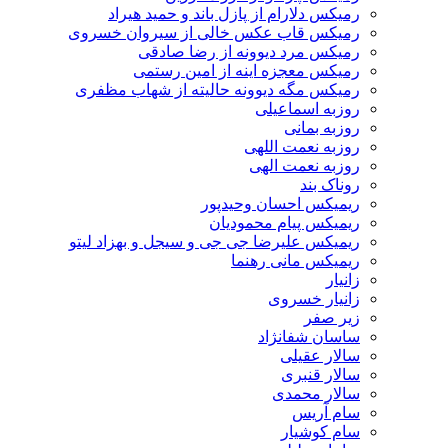
رمیکس دلارام از پازل باند و حمید هیراد
رمیکس قاب عکس خالی از سیروان خسروی
رمیکس مرد دیوونه از رضا صادقی
رمیکس معجزه اینه از امین رستمی
رمیکس مگه دیوونه حالیته از شهاب مظفری
روزبه اسماعیلی
روزبه بمانی
روزبه نعمت اللهی
روزبه نعمت الهی
روناک بند
ریمیکس احسان وحیدپور
ریمیکس پیام محمودیان
ریمیکس علیرضا جی جی و سیجل و بهزاد لیتو
ریمیکس مانی رهنما
زانیار
زانیار خسروی
زیر صفر
ساسان شفانژاد
سالار عقیلی
سالار قنبری
سالار محمدی
سام آریس
سام کوشیار