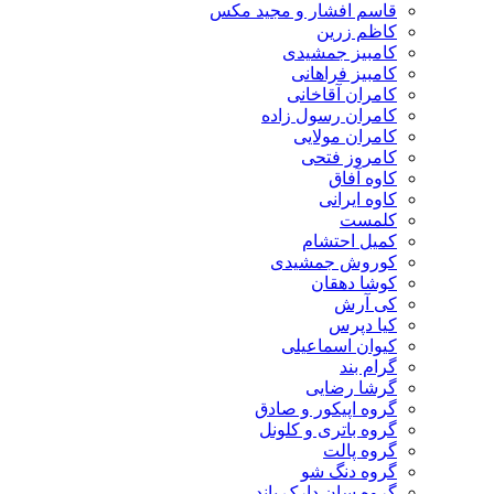
قاسم افشار و مجید مکس
کاظم زرین
کامبیز جمشیدی
کامبیز فراهانی
کامران آقاخانی
کامران رسول زاده
کامران مولایی
کامروز فتحی
کاوه آفاق
کاوه ایرانی
کلمست
کمیل احتشام
کوروش جمشیدی
کوشا دهقان
کی آرش
کیا دپرس
کیوان اسماعیلی
گرام بند
گرشا رضایی
گروه اپیکور و صادق
گروه باتری و کلونل
گروه پالت
گروه دنگ شو
گروه سان دارک باند