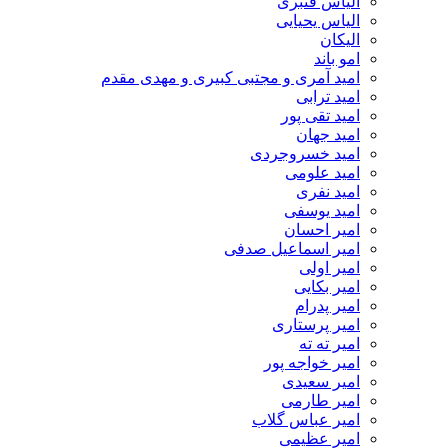
الیاس قنبرى
الیاس یحیایی
الیکان
امو باند
امید آمری و مجتبی کبیری و مهدى مقدم
امید ترابی
امید تقی پور
امید جهان
امید خسروجردی
امید علومی
امید نفری
امید یوسفی
امیر احسان
امیر اسماعیل صدفی
امیر اولی
امیر بکایی
امیر پدرام
امیر پرستاری
امیر ته ته
امیر خواجه پور
امیر سعیدی
امیر طارمی
امیر عباس گلاب
امیر عظیمی