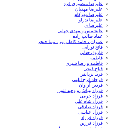
علیرضا منصوری فرد
علیرضا مهدیان
علیرضا مهرکام
علیرضا ندرلو
علیرضا ی
علیشمس و مهدی جهانی
عماد طالب زاده
عمران ، حامد کاظم پور ، نیما حنجر
فاتح نورایی
فاروق جدلی
فاطمه
فاطمه و رضا شیری
فتاح فتحی
فربد یزدانفر
فرجاد فرج اللهی
فردین آر وان
فرزاد بیباش و وحید تتورا
فرزاد خرمی
فرزاد شاه علی
فرزاد صادقی
فرزاد عباسی
فرزاد فرزاد
فرزاد فرزین