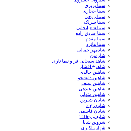
سینا پرپری
سینا حجازی
سینا روحی
سینا سرلک
سینا شعبانخانی
سینا صادق زاده
سینا مقدم
سینا هاترد
شادمهر جمالی
شارمین
شاهد سبحانی فر و نیما تاری
شاهرخ افشار
شاهین خالدی
شاهین دانشجو
شاهین سیف
شاهین عبدهی
شاهین متولی
شایان شیرین
شایان ع 2
شایان قاسمی
شایع و T-Dey
شروین شایا
شهاب اکبری