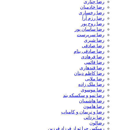
رضا چناری
رضا خادمیان
رضا رخساری
رضا رزم آرا
رضا روح پور
رضا ساسان پور
رضا سرپرست
رضا شیری
رضا صادقی
رضا صادقی بنام
رضا فرهادی
رضا قائمی
رضا قندهاری
رضا کاظم دینان
رضا ملایی
رضا ملک زاده
رضا موسوی
رضا نمو و سکسکه بند
رضا هاشمیان
رضا هامون
رضا و نریمان و کامیاب
رضا یزدانی
رضالون
رمیکس چرا تو از فرزاد فرزین