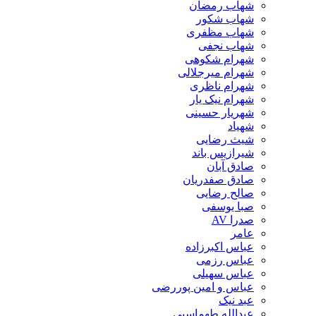
شهاب رمضان
شهاب شکور
شهاب مظفری
شهاب نجفی
شهرام شکوهی
شهرام میرجلالی
شهرام ناظری
شهرام نیک یار
شهریار حسینی
شهیاد
شیث رضایی
شیرازیس باند
صادق آبان
صادق صفدریان
صالح رضایی
صبا یوسفی
صدرا AV
عامر
عباس اکبرزاده
عباس رزمی
عباس سهیلی
عباس و امین پوررضی
عبد نیک
عبدالله طهماسبی‎