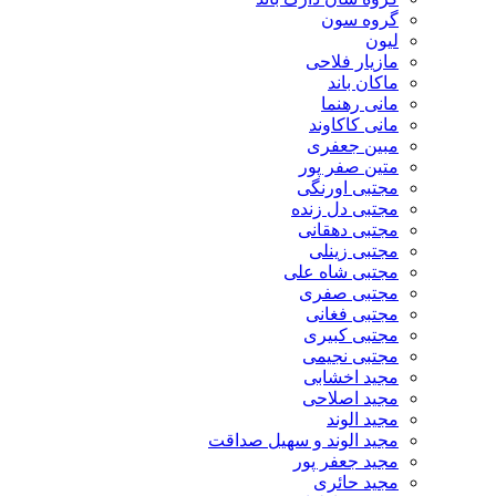
گروه سون
لیون
مازیار فلاحی
ماکان باند
مانی رهنما
مانی کاکاوند
مبین جعفری
متین صفر پور
مجتبی اورنگی
مجتبی دل زنده
مجتبی دهقانی
مجتبی زینلی
مجتبی شاه علی
مجتبی صفری
مجتبی فغانی
مجتبی کبیری
مجتبی نجیمی
مجید اخشابی
مجید اصلاحی
مجید الوند‎
مجید الوند و سهیل صداقت
مجید جعفر پور
مجید حائری