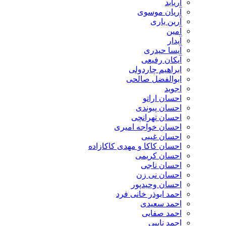
آریابد
آریان موسوی
آرین یاری
آمین
آیدار
آیسا حیدری
آیکان رفیعی
ابراهیم چاردولی
ابوالفضل صالحی
اجوید
احسان اراتو
احسان پیوندی
احسان تهرانچی
احسان خواجه امیری
احسان غیبی
احسان کاکا و مهدی کاکازاده
احسان کریمی
احسان ناجی
احسان نی زن
احسان وحیدپور
احمد ابوذر خانی فرد
احمد سعیدی
احمد صفایی
احمد نایبی