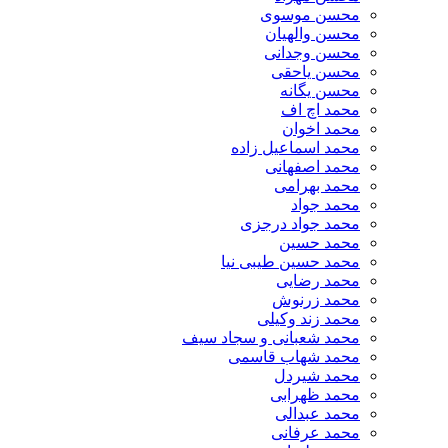
محسن موسوی
محسن والهیان
محسن وجدانی
محسن یاحقی
محسن یگانه
محمد اچ اف
محمد اخوان
محمد اسماعیل زاده
محمد اصفهانی
محمد بهرامی
محمد جواد
محمد جواد درجزی
محمد حسین
محمد حسین طیبی نیا
محمد رضایی
محمد زرنوش
محمد زند وکیلی
محمد شعبانی و سجاد سیف
محمد شهاب قاسمی
​محمد شیردل
محمد ظهرابی
محمد عبدالی
محمد عرفانی