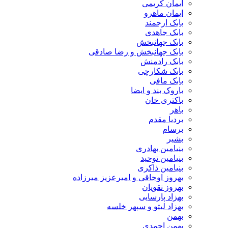
ایمان کریمی
ایمان ماهرو
بابک ارجمند
بابک جاهدی
بابک جهانبخش
بابک جهانبخش و رضا صادقی
بابک رادمنش
بابک شکارچی
بابک مافی
باروک بند و ایضا
باکتری خان
باهر
بردیا مقدم
برسام
بشیر
بنیامین بهادری
بنیامین توحید
بنیامین ذاکری
بهروز اوجاقی و امیرعزیز میرزاده
بهروز نقویان
بهزاد پارسایی
بهزاد لیتو و سپهر خلسه
بهمن
بهمن احمدی