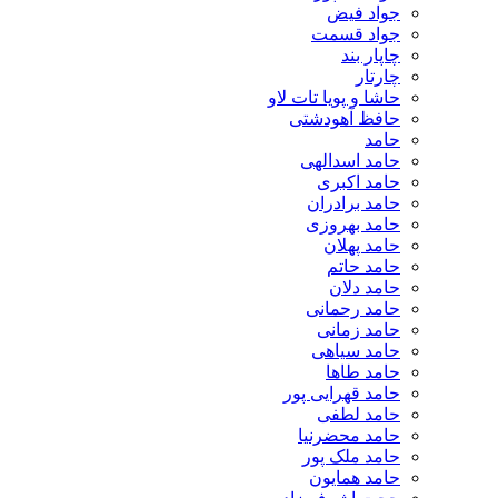
جواد فیض
جواد قسمت
چاپار بند
چارتار
حاشا و پویا تات لاو
حافظ آهودشتی
حامد
حامد اسدالهی
حامد اکبری
حامد برادران
حامد بهروزی
حامد پهلان
حامد حاتم
حامد دلان
حامد رحمانی
حامد زمانی
حامد سیاهی
حامد طاها
حامد قهرایی پور
حامد لطفی
حامد محضرنیا
حامد ملک پور
حامد همایون