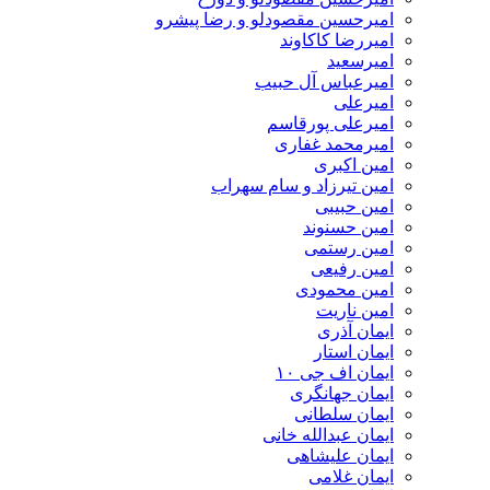
امیرحسین مقصودلو و رضا پیشرو
امیررضا کاکاوند
امیرسعید
امیرعباس آل حبیب
امیرعلی
امیرعلی پورقاسم
امیرمحمد غفاری
امین اکبری
امین تیرزاد و سام سهراب
امین حبیبی
امین حسنوند
امین رستمی
امین رفیعی
امین محمودی
امین ناریت
ایمان آذری
ایمان استار
ایمان اف جی ۱۰
ایمان جهانگری
ایمان سلطانی
ایمان عبدالله خانی
ایمان علیشاهی
ایمان غلامی