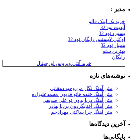
مدیر :
خرید بک لینک فالو
آپدیت نود 32
پسورد نود 32
اوکلی لایسنس رایگان نود 32
همیار نود 32
بهترین سئو
رایگان
خرید آنتی ویروس اورجینال
نوشته‌های تازه
متن آهنگ نگار من وحید دهقانی
متن آهنگ خنده هاتو قربون محمدعلیزاده
متن آهنگ دریا بدون تو علی صدیقی
متن آهنگ آفتابگردون بردیا بهادر
متن آهنگ چرا ساکتی مهرادجم
آخرین دیدگاه‌ها
بایگانی‌ها