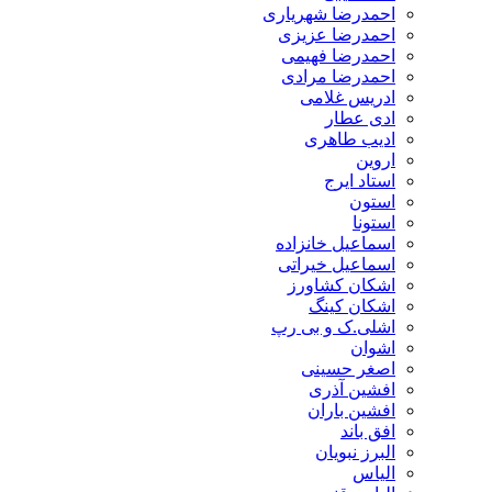
احمدرضا شهریاری
احمدرضا عزیزی
احمدرضا فهیمی
احمدرضا مرادی
ادریس غلامی
ادی عطار
ادیب طاهری
اروین
استاد ایرج
استون
استونا
اسماعیل خانزاده
اسماعیل خیراتی
اشکان کشاورز
اشکان کینگ
اشلی.ک و بی رپ
اشوان
اصغر حسینی
افشین آذری
افشین باران
افق باند
البرز نبویان
الیاس