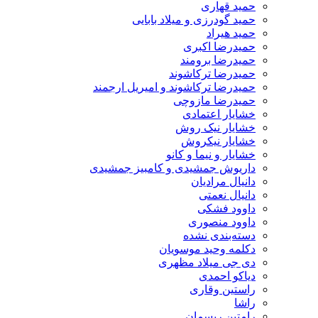
حمید قهاری
حمید گودرزی و میلاد بابایی
حمید هیراد
حمیدرضا اکبری
حمیدرضا برومند
حمیدرضا ترکاشوند
حمیدرضا ترکاشوند و امیریل ارجمند
حمیدرضا مازوچی
خشایار اعتمادی
خشایار نیک روش
خشایار نیکروش
خشایار و نیما و کانو
داریوش جمشیدی و کامبیز جمشیدی
دانیال مرادیان
دانیال نعمتی
داوود فشکی
داوود منصوری
دسته‌بندی نشده
دکلمه وحید موسویان
دی جی میلاد مظهری
دیاکو احمدی
راستین وقاری
راشا
رامتین ریسمان