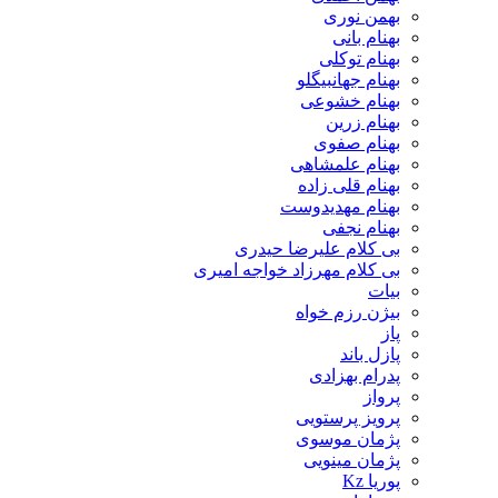
بهمن نوری
بهنام بانی
بهنام توکلی
بهنام جهانبیگلو
بهنام خشوعی
بهنام زرین
بهنام صفوی
بهنام علمشاهی
بهنام قلی زاده
بهنام مهدیدوست
بهنام نجفی
بی کلام علیرضا حیدری
بی کلام مهرزاد خواجه امیری
بیات
بیژن رزم خواه
پاز
پازل باند
پدرام بهزادی
پرواز
پرویز پرستویی
پژمان موسوی
پژمان مینویی
پوریا Kz