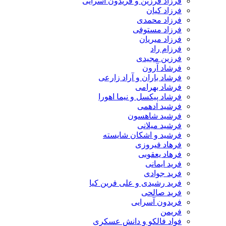
فرزاد فرزین و فریدون آسرایی
فرزاد کیان
فرزاد محمدی
فرزاد مستوفی
فرزاد میریان
فرزام راد
فرزین مجیدی
فرشاد آرون
فرشاد باران و آراد زارعی
فرشاد بهرامی
فرشاد پیکسل و نیما اهورا
فرشید ادهمی
فرشید شاهسون
فرشید میلانی
فرشید و اشکان شایسته
فرهاد فیروزی
فرهاد یعقوبی
فرید ایمانی
فرید جوادی
فرید رشیدی و علی فرین کیا
فرید صالحی
فریدون آسرایی
فریمن
فواد فالکو و دانش عسکری