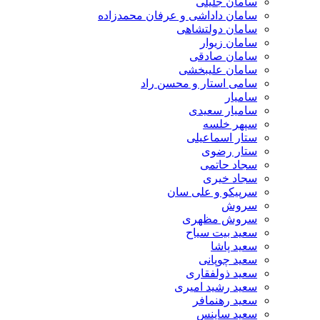
سامان جلیلی
سامان داداشی و عرفان محمدزاده
سامان دولتشاهی
سامان زیوار
سامان صادقی
سامان علیبخشی
سامی استار و محسن راد
سامیار
سامیار سعیدی
سپهر خلسه
ستار اسماعیلی
ستار رضوی
سجاد حاتمی
سجاد خیری
سرپیکو و علی سان
سروش
سروش مظهری
سعید بیت سیاح
سعید پاشا
سعید چوپانی
سعید ذولفقاری
سعید رشید امیری
سعید رهنمافر
سعید ساینس