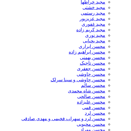
مجید خراطها
مجید خشتی
مجید رستمی
مجید عزیزپور
مجید غفوری
مجید کریم زاده
مجید نوری
مجید یحیایی
محسن ابراری
محسن ابراهیم زاده
محسن بهمنی
محسن تاجیک
محسن جعفری
محسن چاوشی
محسن چاوشی و سینا سرلک
محسن سالم
محسن شاه محمدی
محسن صالحی
محسن علیزاده
محسن قمی
محسن لرد
محسن لرد و سهراب فخیمی و مهدی صادقی
محسن محبوبی
محسن مهراد