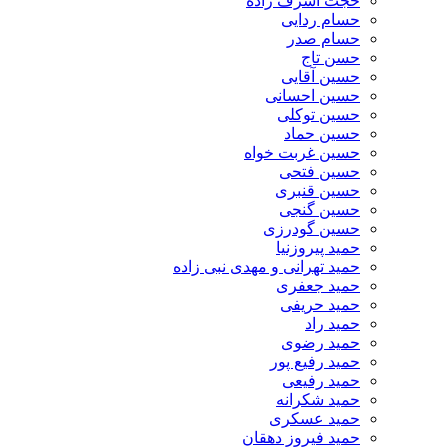
حجت اشرف زاده
حسام ردایی
حسام صدر
حسن تاج
حسین آقایی
حسین احسانی
حسین توکلی
حسین حماد
حسین غربت خواه
حسین فتحی
حسین قنبری
حسین گنجی
حسین گودرزی
حمید پیروزنیا
حمید تهرانی و مهدی نبی زاده
حمید جعفری
حمید حریفی
حمید راد
حمید رضوی
حمید رفیع پور
حمید رفیعی
حمید شکرانه
حمید عسکری
حمید فیروز دهقان