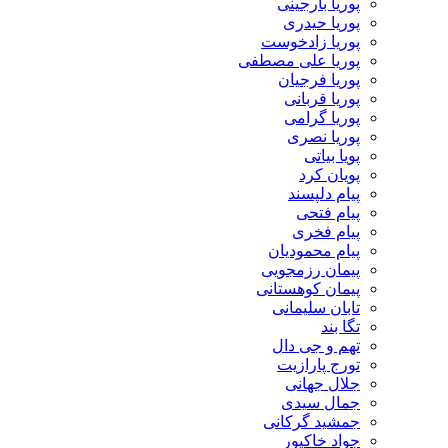
پوریا بارجینی
پوریا حیدری
پوریا زادخوست
پوریا علی مصطفی
پوریا فرجیان
پوریا قربانی
پوریا گرامی
پوریا نصری
پویا بیاتی
پویان کرد
پیام دلپسند
پیام فتحی
پیام فخری
پیام محمودیان
پیمان رزمجویی
پیمان کوهستانی
تابان سلیمانی
تگا بند
تهم و جی دال
تورج پارازیت
جلال جهانی
جمال سیدی
جمشید گرکانی
جواد خاکپور