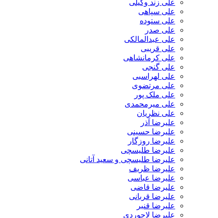
علی زند وکیلی
علی سپاهی
علی ستوده
علی صدر
علی عبدالمالکی
علی قریبی
علی کرمانشاهی
علی گنجی
علی لهراسبی
علی مرتضوی
علی ملک پور
علی میرمحمدی
علی نظریان
علیرضا آذر
علیرضا حسینی
علیرضا روزگار
علیرضا طلیسچی
علیرضا طلیسچی و سعید آتانی
علیرضا ظریف
علیرضا عباسی
علیرضا قاضی
علیرضا قربانی
علیرضا قنبر
علیرضا لاجوردی