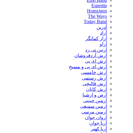
Emo Band
Espertip
Homxigen
The Ways
Today Band
آدرین
آراد
آراز کمانگر
آراو
آرتین تی زد
آرش آردفروشان
آرش ای پی
آرش ای پی و مسیح
آرش خامسی
آرش رستمی
آرش قالیچی
آرش کایان
​آرض و ارشیا
آرمین حبیبی
آرمین سمیعی
آرمین مرسی
آروان جوان
آریا جوان
آریا کهتر