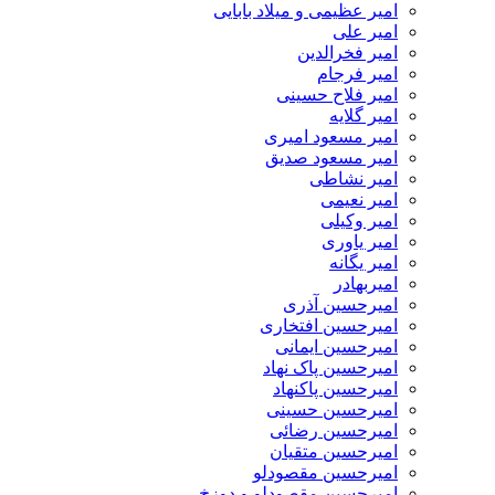
امیر عظیمی و میلاد بابایی
امیر علی
امیر فخرالدین
امیر فرجام
امیر فلاح حسینی
امیر گلایه
امیر مسعود امیری
امیر مسعود صدیق
امیر نشاطی
امیر نعیمی
امیر وکیلی
امیر یاوری
امیر یگانه
امیربهادر
امیرحسین آذری
امیرحسین افتخاری
امیرحسین ایمانی
امیرحسین پاک نهاد
امیرحسین پاکنهاد
امیرحسین حسینی
امیرحسین رضائی
امیرحسین متقیان
امیرحسین مقصودلو
امیرحسین مقصودلو و دوزخ