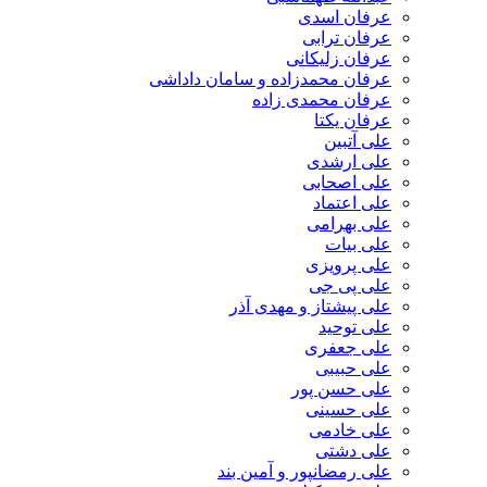
عرفان اسدی
عرفان ترابی
عرفان زلیکانی
عرفان محمدزاده و سامان داداشی
عرفان محمدی زاده
عرفان یکتا
علی آتبین
علی ارشدی
علی اصحابی
علی اعتماد
علی بهرامی
علی بیات
علی پرویزی
علی پی جی
علی پیشتاز و مهدی آذر
علی توحید
علی جعفری
علی حبیبی
علی حسن پور
علی حسینی
علی خادمی
علی دشتی
علی رمضانپور و آمین بند