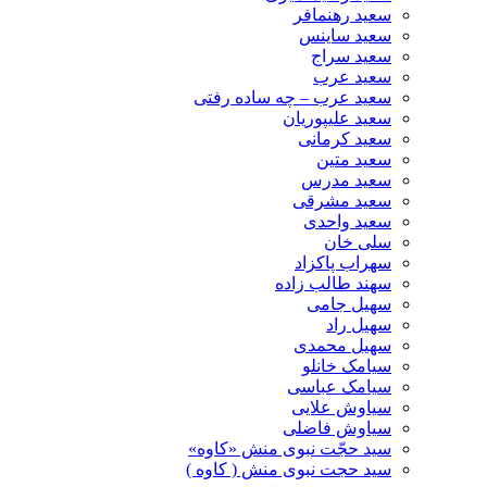
سعید رهنمافر
سعید ساینس
سعید سراج
سعید عرب
سعید عرب – چه ساده رفتی
سعید علیپوریان
سعید کرمانی
سعید متین
سعید مدرس
سعید مشرقی
سعید واحدی
سلی خان
سهراب پاکزاد
سهند طالب زاده
سهیل جامی
سهیل راد
سهیل محمدی
سیامک خانلو
سیامک عباسی
سیاوش علایی
سیاوش فاضلی
سید حجّت نبوی منش «کاوه»
سید حجت نبوی منش ( کاوه )