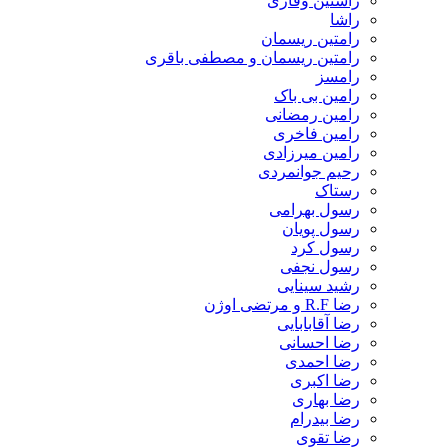
راستین وقاری
راشا
رامتین ریسمان
رامتین ریسمان و مصطفی باقری
رامسز
رامین بی باک
رامین رمضانی
رامین فاخری
رامین میرزادی
رحیم جوانمردی
رستاک
رسول بهرامی
رسول پویان
رسول کرد
رسول نجفی
رشید سینایی
رضا R.F و مرتضی اوژن
رضا آقابابایی
رضا احسانی
رضا احمدی
رضا اکبری
رضا بهاری
رضا بیدرام
رضا تقوی