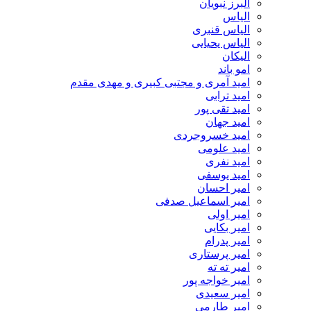
البرز نبویان
الیاس
الیاس قنبرى
الیاس یحیایی
الیکان
امو باند
امید آمری و مجتبی کبیری و مهدى مقدم
امید ترابی
امید تقی پور
امید جهان
امید خسروجردی
امید علومی
امید نفری
امید یوسفی
امیر احسان
امیر اسماعیل صدفی
امیر اولی
امیر بکایی
امیر پدرام
امیر پرستاری
امیر ته ته
امیر خواجه پور
امیر سعیدی
امیر طارمی