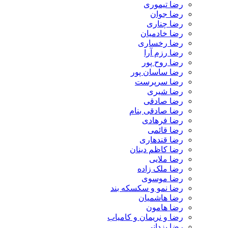
رضا تیموری
رضا جوان
رضا چناری
رضا خادمیان
رضا رخساری
رضا رزم آرا
رضا روح پور
رضا ساسان پور
رضا سرپرست
رضا شیری
رضا صادقی
رضا صادقی بنام
رضا فرهادی
رضا قائمی
رضا قندهاری
رضا کاظم دینان
رضا ملایی
رضا ملک زاده
رضا موسوی
رضا نمو و سکسکه بند
رضا هاشمیان
رضا هامون
رضا و نریمان و کامیاب
رضا یزدانی