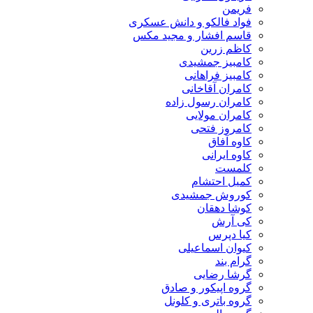
فریمن
فواد فالکو و دانش عسکری
قاسم افشار و مجید مکس
کاظم زرین
کامبیز جمشیدی
کامبیز فراهانی
کامران آقاخانی
کامران رسول زاده
کامران مولایی
کامروز فتحی
کاوه آفاق
کاوه ایرانی
کلمست
کمیل احتشام
کوروش جمشیدی
کوشا دهقان
کی آرش
کیا دپرس
کیوان اسماعیلی
گرام بند
گرشا رضایی
گروه اپیکور و صادق
گروه باتری و کلونل