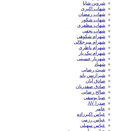
شروین شایا
شهاب اکبری
شهاب رمضان
شهاب شکور
شهاب مظفری
شهاب نجفی
شهرام شکوهی
شهرام میرجلالی
شهرام ناظری
شهرام نیک یار
شهریار حسینی
شهیاد
شیث رضایی
شیرازیس باند
صادق آبان
صادق صفدریان
صالح رضایی
صبا یوسفی
صدرا AV
عامر
عباس اکبرزاده
عباس رزمی
عباس سهیلی
عباس و امین پوررضی