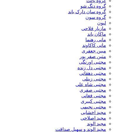
گروه پالت
گروه دنگ شو
گروه سان دارک باند
گروه سون
لیون
مازیار فلاحی
ماکان باند
مانی رهنما
مانی کاکاوند
مبین جعفری
متین صفر پور
مجتبی اورنگی
مجتبی دل زنده
مجتبی دهقانی
مجتبی زینلی
مجتبی شاه علی
مجتبی صفری
مجتبی فغانی
مجتبی کبیری
مجتبی نجیمی
مجید اخشابی
مجید اصلاحی
مجید الوند‎
مجید الوند و سهیل صداقت