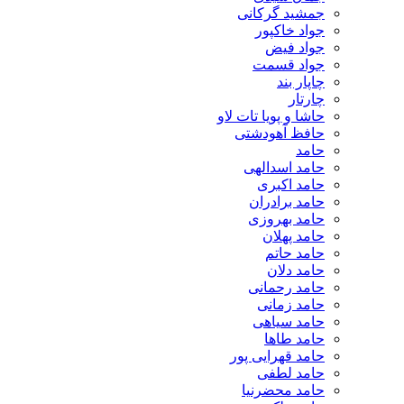
جمشید گرکانی
جواد خاکپور
جواد فیض
جواد قسمت
چاپار بند
چارتار
حاشا و پویا تات لاو
حافظ آهودشتی
حامد
حامد اسدالهی
حامد اکبری
حامد برادران
حامد بهروزی
حامد پهلان
حامد حاتم
حامد دلان
حامد رحمانی
حامد زمانی
حامد سیاهی
حامد طاها
حامد قهرایی پور
حامد لطفی
حامد محضرنیا