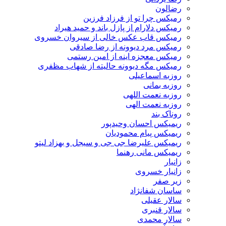
رضالون
رمیکس چرا تو از فرزاد فرزین
رمیکس دلارام از پازل باند و حمید هیراد
رمیکس قاب عکس خالی از سیروان خسروی
رمیکس مرد دیوونه از رضا صادقی
رمیکس معجزه اینه از امین رستمی
رمیکس مگه دیوونه حالیته از شهاب مظفری
روزبه اسماعیلی
روزبه بمانی
روزبه نعمت اللهی
روزبه نعمت الهی
روناک بند
ریمیکس احسان وحیدپور
ریمیکس پیام محمودیان
ریمیکس علیرضا جی جی و سیجل و بهزاد لیتو
ریمیکس مانی رهنما
زانیار
زانیار خسروی
زیر صفر
ساسان شفانژاد
سالار عقیلی
سالار قنبری
سالار محمدی