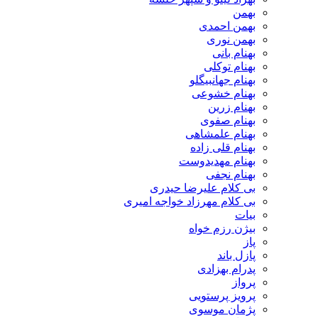
بهمن
بهمن احمدی
بهمن نوری
بهنام بانی
بهنام توکلی
بهنام جهانبیگلو
بهنام خشوعی
بهنام زرین
بهنام صفوی
بهنام علمشاهی
بهنام قلی زاده
بهنام مهدیدوست
بهنام نجفی
بی کلام علیرضا حیدری
بی کلام مهرزاد خواجه امیری
بیات
بیژن رزم خواه
پاز
پازل باند
پدرام بهزادی
پرواز
پرویز پرستویی
پژمان موسوی