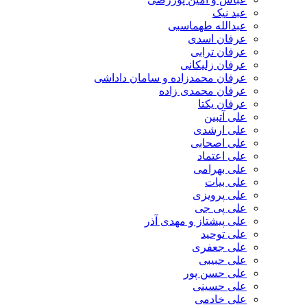
عبد نیک
عبدالله طهماسبی‎
عرفان اسدی
عرفان ترابی
عرفان زلیکانی
عرفان محمدزاده و سامان داداشی
عرفان محمدی زاده
عرفان یکتا
علی آتبین
علی ارشدی
علی اصحابی
علی اعتماد
علی بهرامی
علی بیات
علی پرویزی
علی پی جی
علی پیشتاز و مهدی آذر
علی توحید
علی جعفری
علی حبیبی
علی حسن پور
علی حسینی
علی خادمی