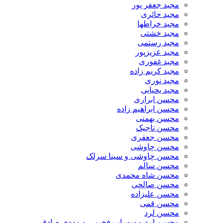
مجید جعفر پور
مجید حائری
مجید خراطها
مجید خشتی
مجید رستمی
مجید عزیزپور
مجید غفوری
مجید کریم زاده
مجید نوری
مجید یحیایی
محسن ابراری
محسن ابراهیم زاده
محسن بهمنی
محسن تاجیک
محسن جعفری
محسن چاوشی
محسن چاوشی و سینا سرلک
محسن سالم
محسن شاه محمدی
محسن صالحی
محسن علیزاده
محسن قمی
محسن لرد
محسن لرد و سهراب فخیمی و مهدی صادقی