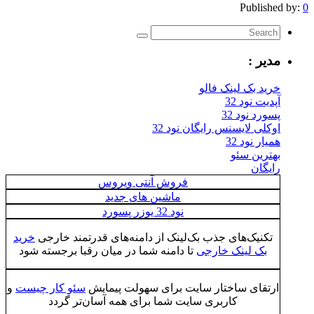
Published by:
0
مدیر :
خرید بک لینک فالو
آپدیت نود 32
پسورد نود 32
اوکلی لایسنس رایگان نود 32
همیار نود 32
بهترین سئو
رایگان
فروش آنتی ویروس
ماشین های جدید
نود 32 یوزر پسورد
تکنیک‌های جذب بک‌لینک از دامنه‌های قدرتمند خارجی
خرید
بک لینک خارجی
تا دامنه شما در میان رقبا برجسته شود
ارتقای ساختار سایت برای سهولت پیمایش
سئو کار چیست
و
کاربری سایت شما برای همه آسان‌تر گردد