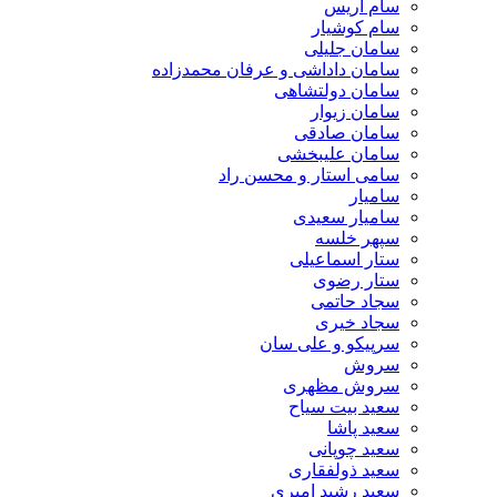
سام آریس
سام کوشیار
سامان جلیلی
سامان داداشی و عرفان محمدزاده
سامان دولتشاهی
سامان زیوار
سامان صادقی
سامان علیبخشی
سامی استار و محسن راد
سامیار
سامیار سعیدی
سپهر خلسه
ستار اسماعیلی
ستار رضوی
سجاد حاتمی
سجاد خیری
سرپیکو و علی سان
سروش
سروش مظهری
سعید بیت سیاح
سعید پاشا
سعید چوپانی
سعید ذولفقاری
سعید رشید امیری