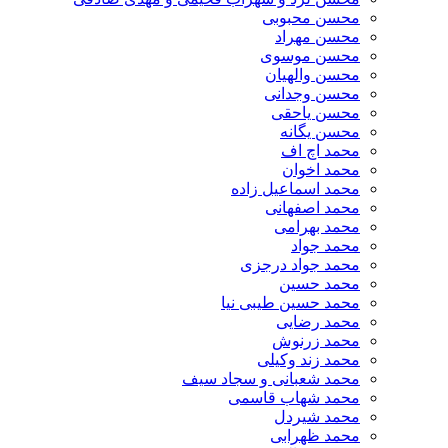
محسن محبوبی
محسن مهراد
محسن موسوی
محسن والهیان
محسن وجدانی
محسن یاحقی
محسن یگانه
محمد اچ اف
محمد اخوان
محمد اسماعیل زاده
محمد اصفهانی
محمد بهرامی
محمد جواد
محمد جواد درجزی
محمد حسین
محمد حسین طیبی نیا
محمد رضایی
محمد زرنوش
محمد زند وکیلی
محمد شعبانی و سجاد سیف
محمد شهاب قاسمی
​محمد شیردل
محمد ظهرابی