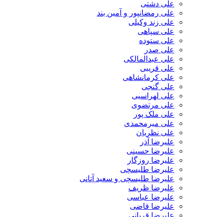
علی دشتی
علی رمضانپور و آمین بند
علی زند وکیلی
علی سپاهی
علی ستوده
علی صدر
علی عبدالمالکی
علی قریبی
علی کرمانشاهی
علی گنجی
علی لهراسبی
علی مرتضوی
علی ملک پور
علی میرمحمدی
علی نظریان
علیرضا آذر
علیرضا حسینی
علیرضا روزگار
علیرضا طلیسچی
علیرضا طلیسچی و سعید آتانی
علیرضا ظریف
علیرضا عباسی
علیرضا قاضی
علیرضا قربانی