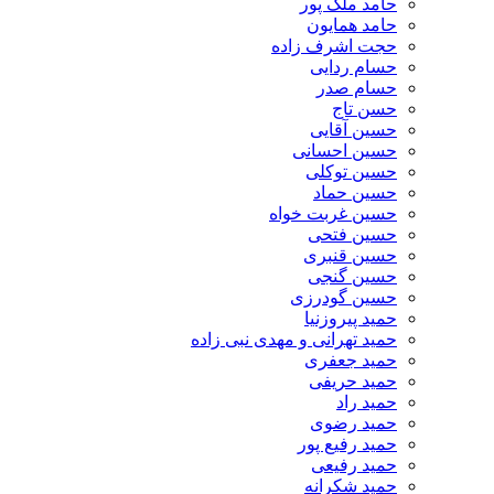
حامد ملک پور
حامد همایون
حجت اشرف زاده
حسام ردایی
حسام صدر
حسن تاج
حسین آقایی
حسین احسانی
حسین توکلی
حسین حماد
حسین غربت خواه
حسین فتحی
حسین قنبری
حسین گنجی
حسین گودرزی
حمید پیروزنیا
حمید تهرانی و مهدی نبی زاده
حمید جعفری
حمید حریفی
حمید راد
حمید رضوی
حمید رفیع پور
حمید رفیعی
حمید شکرانه