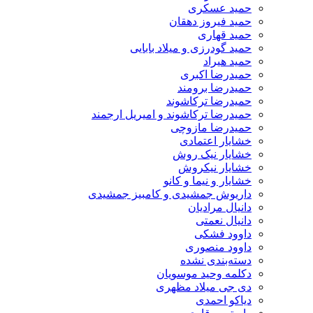
حمید عسکری
حمید فیروز دهقان
حمید قهاری
حمید گودرزی و میلاد بابایی
حمید هیراد
حمیدرضا اکبری
حمیدرضا برومند
حمیدرضا ترکاشوند
حمیدرضا ترکاشوند و امیریل ارجمند
حمیدرضا مازوچی
خشایار اعتمادی
خشایار نیک روش
خشایار نیکروش
خشایار و نیما و کانو
داریوش جمشیدی و کامبیز جمشیدی
دانیال مرادیان
دانیال نعمتی
داوود فشکی
داوود منصوری
دسته‌بندی نشده
دکلمه وحید موسویان
دی جی میلاد مظهری
دیاکو احمدی