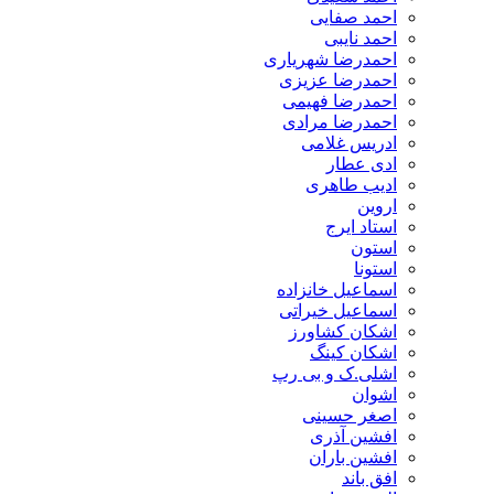
احمد صفایی
احمد نایبی
احمدرضا شهریاری
احمدرضا عزیزی
احمدرضا فهیمی
احمدرضا مرادی
ادریس غلامی
ادی عطار
ادیب طاهری
اروین
استاد ایرج
استون
استونا
اسماعیل خانزاده
اسماعیل خیراتی
اشکان کشاورز
اشکان کینگ
اشلی.ک و بی رپ
اشوان
اصغر حسینی
افشین آذری
افشین باران
افق باند