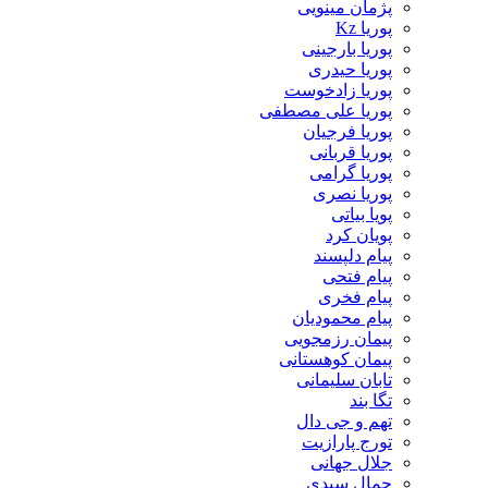
پژمان مینویی
پوریا Kz
پوریا بارجینی
پوریا حیدری
پوریا زادخوست
پوریا علی مصطفی
پوریا فرجیان
پوریا قربانی
پوریا گرامی
پوریا نصری
پویا بیاتی
پویان کرد
پیام دلپسند
پیام فتحی
پیام فخری
پیام محمودیان
پیمان رزمجویی
پیمان کوهستانی
تابان سلیمانی
تگا بند
تهم و جی دال
تورج پارازیت
جلال جهانی
جمال سیدی