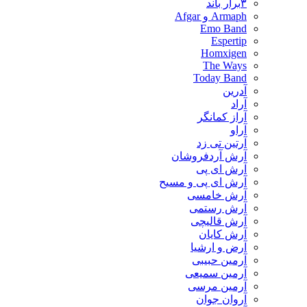
۳برار باند
Armaph و Afgar
Emo Band
Espertip
Homxigen
The Ways
Today Band
آدرین
آراد
آراز کمانگر
آراو
آرتین تی زد
آرش آردفروشان
آرش ای پی
آرش ای پی و مسیح
آرش خامسی
آرش رستمی
آرش قالیچی
آرش کایان
​آرض و ارشیا
آرمین حبیبی
آرمین سمیعی
آرمین مرسی
آروان جوان