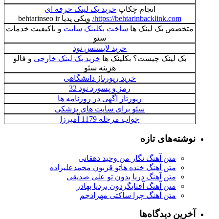
انجام چکاپ
خرید بک لینک حرفه ای
https://behtarinbacklink.com/
ویکی پدیا behtarinseo ir
متخصص بک لینک ها
ساخت بکلینک سایت
و باکیفیت خدمات
سئو
خرید لایسنس نود
بک لینک چیست؟ بکلینک ها
خرید بک لینک خارجی
و فالو
هزینه سئو
خرید رپورتاژ دانشگاهی
رمز و پسورد نود 32
رپورتاژ اگهی در روزنامه‌ ها
سئو برای سایت‌ های پزشکی
جواب مرحله 1179 آمیرزا
نوشته‌های تازه
متن آهنگ نگار من وحید دهقانی
متن آهنگ خنده هاتو قربون محمدعلیزاده
متن آهنگ دریا بدون تو علی صدیقی
متن آهنگ آفتابگردون بردیا بهادر
متن آهنگ چرا ساکتی مهرادجم
آخرین دیدگاه‌ها