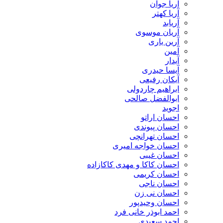
آریا جوان
آریا کهتر
آریابد
آریان موسوی
آرین یاری
آمین
آیدار
آیسا حیدری
آیکان رفیعی
ابراهیم چاردولی
ابوالفضل صالحی
اجوید
احسان اراتو
احسان پیوندی
احسان تهرانچی
احسان خواجه امیری
احسان غیبی
احسان کاکا و مهدی کاکازاده
احسان کریمی
احسان ناجی
احسان نی زن
احسان وحیدپور
احمد ابوذر خانی فرد
احمد سعیدی