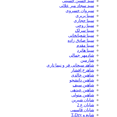
سید حسین حسینى
سید سجاد میر علائی
سیروان خسروی
سینا پرپری
سینا حجازی
سینا روحی
سینا سرلک
سینا شعبانخانی
سینا صادق زاده
سینا مقدم
سینا هاترد
شادمهر جمالی
شارمین
شاهد سبحانی فر و نیما تاری
شاهرخ افشار
شاهین خالدی
شاهین دانشجو
شاهین سیف
شاهین عبدهی
شاهین متولی
شایان شیرین
شایان ع 2
شایان قاسمی
شایع و T-Dey