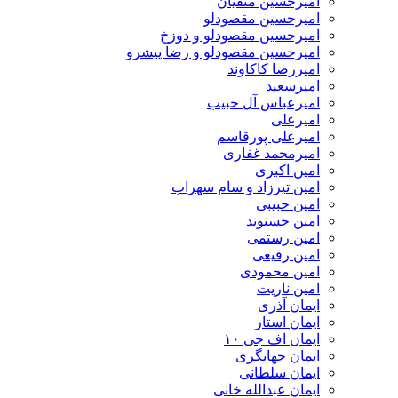
امیرحسین متقیان
امیرحسین مقصودلو
امیرحسین مقصودلو و دوزخ
امیرحسین مقصودلو و رضا پیشرو
امیررضا کاکاوند
امیرسعید
امیرعباس آل حبیب
امیرعلی
امیرعلی پورقاسم
امیرمحمد غفاری
امین اکبری
امین تیرزاد و سام سهراب
امین حبیبی
امین حسنوند
امین رستمی
امین رفیعی
امین محمودی
امین ناریت
ایمان آذری
ایمان استار
ایمان اف جی ۱۰
ایمان جهانگری
ایمان سلطانی
ایمان عبدالله خانی