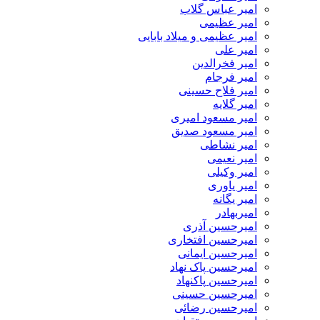
امیر عباس گلاب
امیر عظیمی
امیر عظیمی و میلاد بابایی
امیر علی
امیر فخرالدین
امیر فرجام
امیر فلاح حسینی
امیر گلایه
امیر مسعود امیری
امیر مسعود صدیق
امیر نشاطی
امیر نعیمی
امیر وکیلی
امیر یاوری
امیر یگانه
امیربهادر
امیرحسین آذری
امیرحسین افتخاری
امیرحسین ایمانی
امیرحسین پاک نهاد
امیرحسین پاکنهاد
امیرحسین حسینی
امیرحسین رضائی