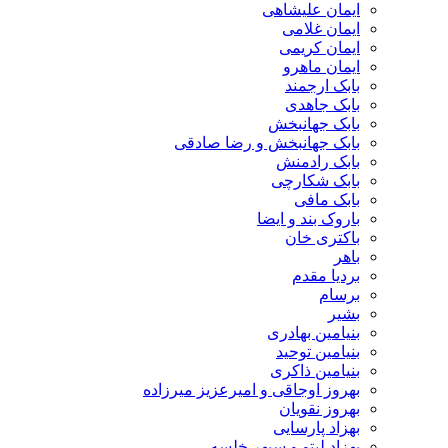
ایمان علیشاهی
ایمان غلامی
ایمان کریمی
ایمان ماهرو
بابک ارجمند
بابک جاهدی
بابک جهانبخش
بابک جهانبخش و رضا صادقی
بابک رادمنش
بابک شکارچی
بابک مافی
باروک بند و ایضا
باکتری خان
باهر
بردیا مقدم
برسام
بشیر
بنیامین بهادری
بنیامین توحید
بنیامین ذاکری
بهروز اوجاقی و امیرعزیز میرزاده
بهروز نقویان
بهزاد پارسایی
بهزاد لیتو و سپهر خلسه