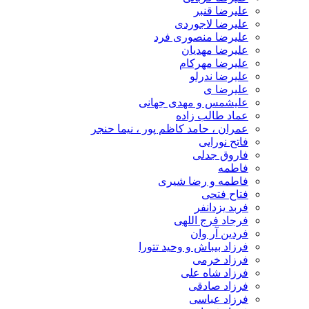
علیرضا قنبر
علیرضا لاجوردی
علیرضا منصوری فرد
علیرضا مهدیان
علیرضا مهرکام
علیرضا ندرلو
علیرضا ی
علیشمس و مهدی جهانی
عماد طالب زاده
عمران ، حامد کاظم پور ، نیما حنجر
فاتح نورایی
فاروق جدلی
فاطمه
فاطمه و رضا شیری
فتاح فتحی
فربد یزدانفر
فرجاد فرج اللهی
فردین آر وان
فرزاد بیباش و وحید تتورا
فرزاد خرمی
فرزاد شاه علی
فرزاد صادقی
فرزاد عباسی