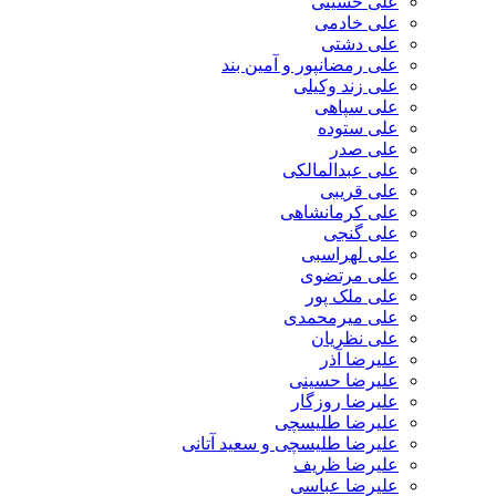
علی حسینی
علی خادمی
علی دشتی
علی رمضانپور و آمین بند
علی زند وکیلی
علی سپاهی
علی ستوده
علی صدر
علی عبدالمالکی
علی قریبی
علی کرمانشاهی
علی گنجی
علی لهراسبی
علی مرتضوی
علی ملک پور
علی میرمحمدی
علی نظریان
علیرضا آذر
علیرضا حسینی
علیرضا روزگار
علیرضا طلیسچی
علیرضا طلیسچی و سعید آتانی
علیرضا ظریف
علیرضا عباسی