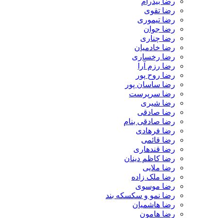
رضا بیدرام
رضا تقوی
رضا تیموری
رضا جوان
رضا چناری
رضا خادمیان
رضا رخساری
رضا رزم آرا
رضا روح پور
رضا ساسان پور
رضا سرپرست
رضا شیری
رضا صادقی
رضا صادقی بنام
رضا فرهادی
رضا قائمی
رضا قندهاری
رضا کاظم دینان
رضا ملایی
رضا ملک زاده
رضا موسوی
رضا نمو و سکسکه بند
رضا هاشمیان
رضا هامون