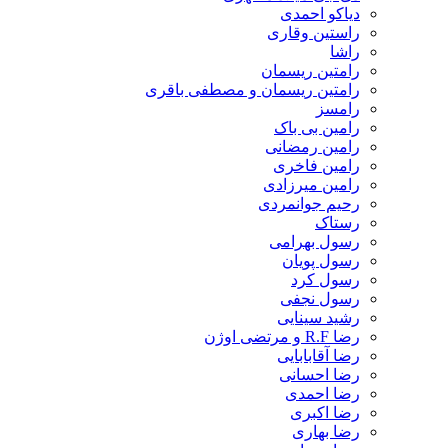
دیاکو احمدی
راستین وقاری
راشا
رامتین ریسمان
رامتین ریسمان و مصطفی باقری
رامسز
رامین بی باک
رامین رمضانی
رامین فاخری
رامین میرزادی
رحیم جوانمردی
رستاک
رسول بهرامی
رسول پویان
رسول کرد
رسول نجفی
رشید سینایی
رضا R.F و مرتضی اوژن
رضا آقابابایی
رضا احسانی
رضا احمدی
رضا اکبری
رضا بهاری