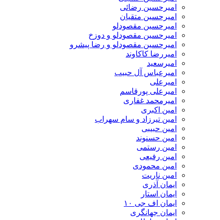
امیرحسین رضائی
امیرحسین متقیان
امیرحسین مقصودلو
امیرحسین مقصودلو و دوزخ
امیرحسین مقصودلو و رضا پیشرو
امیررضا کاکاوند
امیرسعید
امیرعباس آل حبیب
امیرعلی
امیرعلی پورقاسم
امیرمحمد غفاری
امین اکبری
امین تیرزاد و سام سهراب
امین حبیبی
امین حسنوند
امین رستمی
امین رفیعی
امین محمودی
امین ناریت
ایمان آذری
ایمان استار
ایمان اف جی ۱۰
ایمان جهانگری