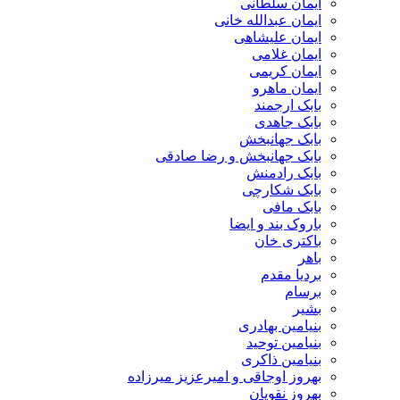
ایمان سلطانی
ایمان عبدالله خانی
ایمان علیشاهی
ایمان غلامی
ایمان کریمی
ایمان ماهرو
بابک ارجمند
بابک جاهدی
بابک جهانبخش
بابک جهانبخش و رضا صادقی
بابک رادمنش
بابک شکارچی
بابک مافی
باروک بند و ایضا
باکتری خان
باهر
بردیا مقدم
برسام
بشیر
بنیامین بهادری
بنیامین توحید
بنیامین ذاکری
بهروز اوجاقی و امیرعزیز میرزاده
بهروز نقویان