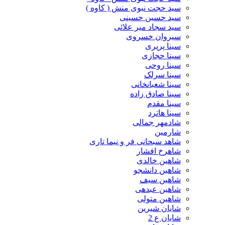
سید حجت نبوی منش ( کاوه )
سید حسین حسینى
سید سجاد میر علائی
سیروان خسروی
سینا پرپری
سینا حجازی
سینا روحی
سینا سرلک
سینا شعبانخانی
سینا صادق زاده
سینا مقدم
سینا هاترد
شادمهر جمالی
شارمین
شاهد سبحانی فر و نیما تاری
شاهرخ افشار
شاهین خالدی
شاهین دانشجو
شاهین سیف
شاهین عبدهی
شاهین متولی
شایان شیرین
شایان ع 2