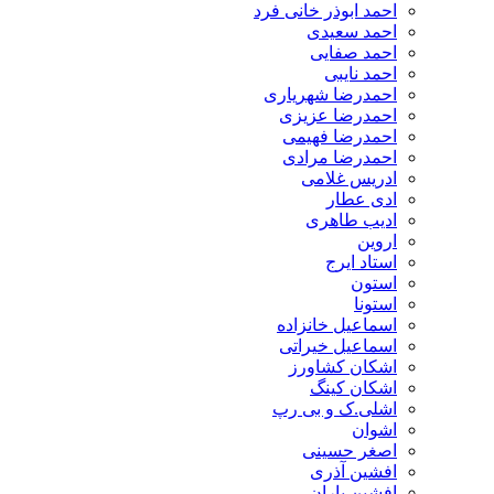
احمد ابوذر خانی فرد
احمد سعیدی
احمد صفایی
احمد نایبی
احمدرضا شهریاری
احمدرضا عزیزی
احمدرضا فهیمی
احمدرضا مرادی
ادریس غلامی
ادی عطار
ادیب طاهری
اروین
استاد ایرج
استون
استونا
اسماعیل خانزاده
اسماعیل خیراتی
اشکان کشاورز
اشکان کینگ
اشلی.ک و بی رپ
اشوان
اصغر حسینی
افشین آذری
افشین باران