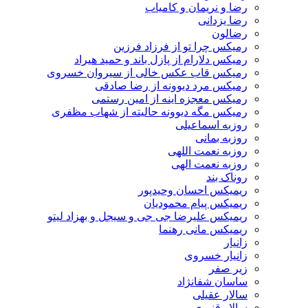
رضا و نریمان و کامیاب
رضا یزدانی
رضالون
رمیکس چرا تو از فرزاد فرزین
رمیکس دلارام از پازل باند و حمید هیراد
رمیکس قاب عکس خالی از سیروان خسروی
رمیکس مرد دیوونه از رضا صادقی
رمیکس معجزه اینه از امین رستمی
رمیکس مگه دیوونه حالیته از شهاب مظفری
روزبه اسماعیلی
روزبه بمانی
روزبه نعمت اللهی
روزبه نعمت الهی
روناک بند
ریمیکس احسان وحیدپور
ریمیکس پیام محمودیان
ریمیکس علیرضا جی جی و سیجل و بهزاد لیتو
ریمیکس مانی رهنما
زانیار
زانیار خسروی
زیر صفر
ساسان شفانژاد
سالار عقیلی
سالار قنبری