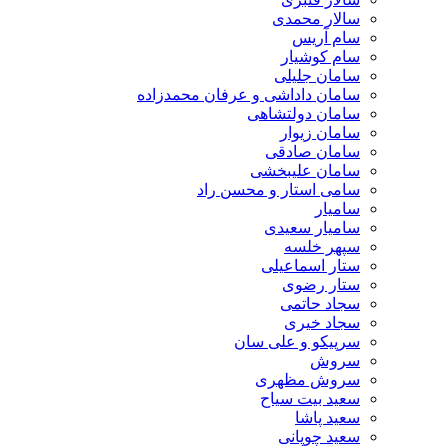
سالار محمدی
سام آریس
سام کوشیار
سامان جلیلی
سامان داداشی و عرفان محمدزاده
سامان دولتشاهی
سامان زیوار
سامان صادقی
سامان علیبخشی
سامی استار و محسن راد
سامیار
سامیار سعیدی
سپهر خلسه
ستار اسماعیلی
ستار رضوی
سجاد حاتمی
سجاد خیری
سرپیکو و علی سان
سروش
سروش مظهری
سعید بیت سیاح
سعید پاشا
سعید چوپانی