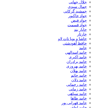
جلال جهانی
جمال سیدی
جمشید گرکانی
جواد خاکپور
جواد فیض
جواد قسمت
چاپار بند
چارتار
حاشا و پویا تات لاو
حافظ آهودشتی
حامد
حامد اسدالهی
حامد اکبری
حامد برادران
حامد بهروزی
حامد پهلان
حامد حاتم
حامد دلان
حامد رحمانی
حامد زمانی
حامد سیاهی
حامد طاها
حامد قهرایی پور
حامد لطفی