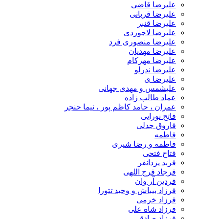
علیرضا قاضی
علیرضا قربانی
علیرضا قنبر
علیرضا لاجوردی
علیرضا منصوری فرد
علیرضا مهدیان
علیرضا مهرکام
علیرضا ندرلو
علیرضا ی
علیشمس و مهدی جهانی
عماد طالب زاده
عمران ، حامد کاظم پور ، نیما حنجر
فاتح نورایی
فاروق جدلی
فاطمه
فاطمه و رضا شیری
فتاح فتحی
فربد یزدانفر
فرجاد فرج اللهی
فردین آر وان
فرزاد بیباش و وحید تتورا
فرزاد خرمی
فرزاد شاه علی
فرزاد صادقی