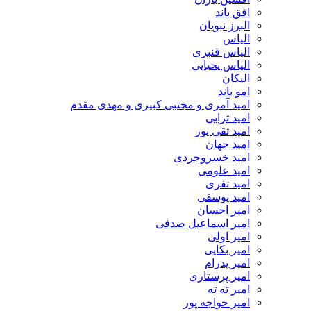
افق باند
البرز نبویان
الیاس
الیاس قنبرى
الیاس یحیایی
الیکان
امو باند
امید آمری و مجتبی کبیری و مهدى مقدم
امید ترابی
امید تقی پور
امید جهان
امید خسروجردی
امید علومی
امید نفری
امید یوسفی
امیر احسان
امیر اسماعیل صدفی
امیر اولی
امیر بکایی
امیر پدرام
امیر پرستاری
امیر ته ته
امیر خواجه پور