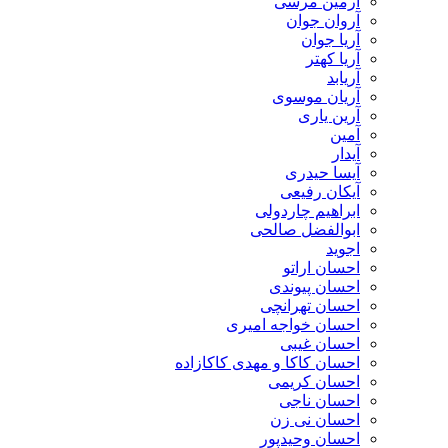
آرمین مرسی
آروان جوان
آریا جوان
آریا کهتر
آریابد
آریان موسوی
آرین یاری
آمین
آیدار
آیسا حیدری
آیکان رفیعی
ابراهیم چاردولی
ابوالفضل صالحی
اجوید
احسان اراتو
احسان پیوندی
احسان تهرانچی
احسان خواجه امیری
احسان غیبی
احسان کاکا و مهدی کاکازاده
احسان کریمی
احسان ناجی
احسان نی زن
احسان وحیدپور