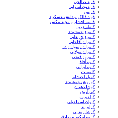
فرید صالحی
فریدون آسرایی
فریمن
فواد فالکو و دانش عسکری
قاسم افشار و مجید مکس
کاظم زرین
کامبیز جمشیدی
کامبیز فراهانی
کامران آقاخانی
کامران رسول زاده
کامران مولایی
کامروز فتحی
کاوه آفاق
کاوه ایرانی
کلمست
کمیل احتشام
کوروش جمشیدی
کوشا دهقان
کی آرش
کیا دپرس
کیوان اسماعیلی
گرام بند
گرشا رضایی
گروه اپیکور و صادق