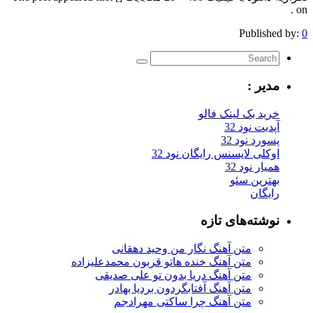
on .
Published by:
0
مدیر :
خرید بک لینک فالو
آپدیت نود 32
پسورد نود 32
اوکلی لایسنس رایگان نود 32
همیار نود 32
بهترین سئو
رایگان
نوشته‌های تازه
متن آهنگ نگار من وحید دهقانی
متن آهنگ خنده هاتو قربون محمدعلیزاده
متن آهنگ دریا بدون تو علی صدیقی
متن آهنگ آفتابگردون بردیا بهادر
متن آهنگ چرا ساکتی مهرادجم