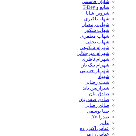
شایان قاسمی
شایع و T-Dey
شروین شایا
شهاب اکبری
شهاب رمضان
شهاب شکور
شهاب مظفری
شهاب نجفی
شهرام شکوهی
شهرام میرجلالی
شهرام ناظری
شهرام نیک یار
شهریار حسینی
شهیاد
شیث رضایی
شیرازیس باند
صادق آبان
صادق صفدریان
صالح رضایی
صبا یوسفی
صدرا AV
عامر
عباس اکبرزاده
عباس رزمی