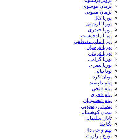
پرویز پرستویی
پژمان موسوی
پژمان مینویی
پوریا Kz
پوریا بارجینی
پوریا حیدری
پوریا زادخوست
پوریا علی مصطفی
پوریا فرجیان
پوریا قربانی
پوریا گرامی
پوریا نصری
پویا بیاتی
پویان کرد
پیام دلپسند
پیام فتحی
پیام فخری
پیام محمودیان
پیمان رزمجویی
پیمان کوهستانی
تابان سلیمانی
تگا بند
تهم و جی دال
تورج پارازیت