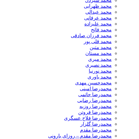
​محمد شیردل
محمد ظهرابی
محمد عبدالی
محمد عرفانی
محمد علیزاده
محمد فاتح
محمد فرزان صادقی
محمد قلی پور
محمد متین
محمد مستان
محمد میری
محمد نصیری
محمد نورنیا
محمد یاوری
محمدحسین مهدی
محمدرضا امینی
محمدرضا حاتمی
محمدرضا رضایی
محمدرضا روزبه
محمدرضا فروتن
محمدرضا فلاح عسگری
محمدرضا گلزار
محمدرضا مقدم
محمدرضا مقدم – روزای بارونی