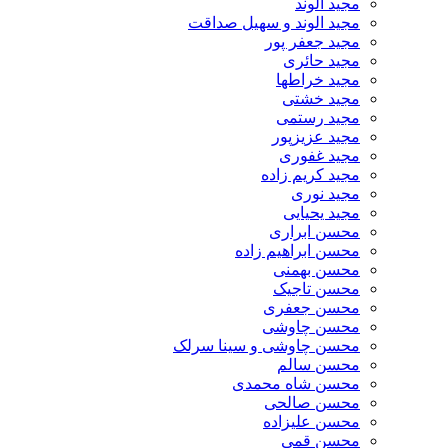
مجید الوند‎
مجید الوند و سهیل صداقت
مجید جعفر پور
مجید حائری
مجید خراطها
مجید خشتی
مجید رستمی
مجید عزیزپور
مجید غفوری
مجید کریم زاده
مجید نوری
مجید یحیایی
محسن ابراری
محسن ابراهیم زاده
محسن بهمنی
محسن تاجیک
محسن جعفری
محسن چاوشی
محسن چاوشی و سینا سرلک
محسن سالم
محسن شاه محمدی
محسن صالحی
محسن علیزاده
محسن قمی