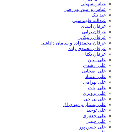
عباس سهیلی
عباس و امین پوررضی
عبد نیک
عبدالله طهماسبی‎
عرفان اسدی
عرفان ترابی
عرفان زلیکانی
عرفان محمدزاده و سامان داداشی
عرفان محمدی زاده
عرفان یکتا
علی آتبین
علی ارشدی
علی اصحابی
علی اعتماد
علی بهرامی
علی بیات
علی پرویزی
علی پی جی
علی پیشتاز و مهدی آذر
علی توحید
علی جعفری
علی حبیبی
علی حسن پور