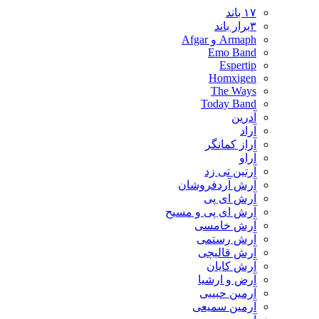
۱۷ باند
۳برار باند
Armaph و Afgar
Emo Band
Espertip
Homxigen
The Ways
Today Band
آدرین
آراد
آراز کمانگر
آراو
آرتین تی زد
آرش آردفروشان
آرش ای پی
آرش ای پی و مسیح
آرش خامسی
آرش رستمی
آرش قالیچی
آرش کایان
​آرض و ارشیا
آرمین حبیبی
آرمین سمیعی