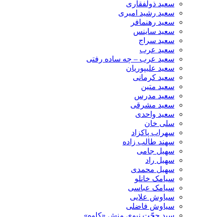
سعید ذولفقاری
سعید رشید امیری
سعید رهنمافر
سعید ساینس
سعید سراج
سعید عرب
سعید عرب – چه ساده رفتی
سعید علیپوریان
سعید کرمانی
سعید متین
سعید مدرس
سعید مشرقی
سعید واحدی
سلی خان
سهراب پاکزاد
سهند طالب زاده
سهیل جامی
سهیل راد
سهیل محمدی
سیامک خانلو
سیامک عباسی
سیاوش علایی
سیاوش فاضلی
سید حجّت نبوی منش «کاوه»