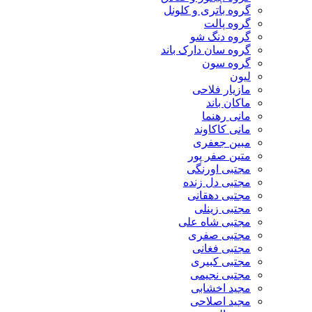
گروه باتری و کلونل
گروه پالت
گروه دنگ شو
گروه سان دارک باند
گروه سون
لیون
مازیار فلاحی
ماکان باند
مانی رهنما
مانی کاکاوند
مبین جعفری
متین صفر پور
مجتبی اورنگی
مجتبی دل زنده
مجتبی دهقانی
مجتبی زینلی
مجتبی شاه علی
مجتبی صفری
مجتبی فغانی
مجتبی کبیری
مجتبی نجیمی
مجید اخشابی
مجید اصلاحی