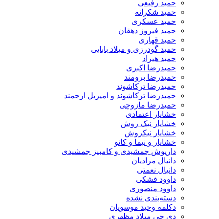
حمید رفیعی
حمید شکرانه
حمید عسکری
حمید فیروز دهقان
حمید قهاری
حمید گودرزی و میلاد بابایی
حمید هیراد
حمیدرضا اکبری
حمیدرضا برومند
حمیدرضا ترکاشوند
حمیدرضا ترکاشوند و امیریل ارجمند
حمیدرضا مازوچی
خشایار اعتمادی
خشایار نیک روش
خشایار نیکروش
خشایار و نیما و کانو
داریوش جمشیدی و کامبیز جمشیدی
دانیال مرادیان
دانیال نعمتی
داوود فشکی
داوود منصوری
دسته‌بندی نشده
دکلمه وحید موسویان
دی جی میلاد مظهری