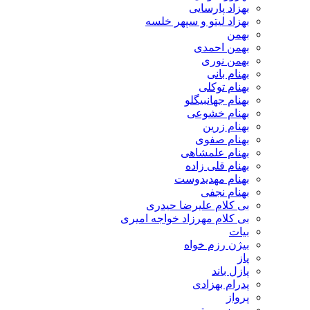
بهزاد پارسایی
بهزاد لیتو و سپهر خلسه
بهمن
بهمن احمدی
بهمن نوری
بهنام بانی
بهنام توکلی
بهنام جهانبیگلو
بهنام خشوعی
بهنام زرین
بهنام صفوی
بهنام علمشاهی
بهنام قلی زاده
بهنام مهدیدوست
بهنام نجفی
بی کلام علیرضا حیدری
بی کلام مهرزاد خواجه امیری
بیات
بیژن رزم خواه
پاز
پازل باند
پدرام بهزادی
پرواز