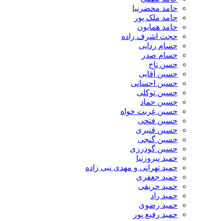
حامد محضرنیا
حامد ملک پور
حامد همایون
حجت اشرف زاده
حسام ردایی
حسام صدر
حسن تاج
حسین آقایی
حسین احسانی
حسین توکلی
حسین حماد
حسین غربت خواه
حسین فتحی
حسین قنبری
حسین گنجی
حسین گودرزی
حمید پیروزنیا
حمید تهرانی و مهدی نبی زاده
حمید جعفری
حمید حریفی
حمید راد
حمید رضوی
حمید رفیع پور