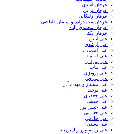
عرفان اسدی
عرفان ترابی
عرفان زلیکانی
عرفان محمدزاده و سامان داداشی
عرفان محمدی زاده
عرفان یکتا
علی آتبین
علی ارشدی
علی اصحابی
علی اعتماد
علی بهرامی
علی بیات
علی پرویزی
علی پی جی
علی پیشتاز و مهدی آذر
علی توحید
علی جعفری
علی حبیبی
علی حسن پور
علی حسینی
علی خادمی
علی دشتی
علی رمضانپور و آمین بند