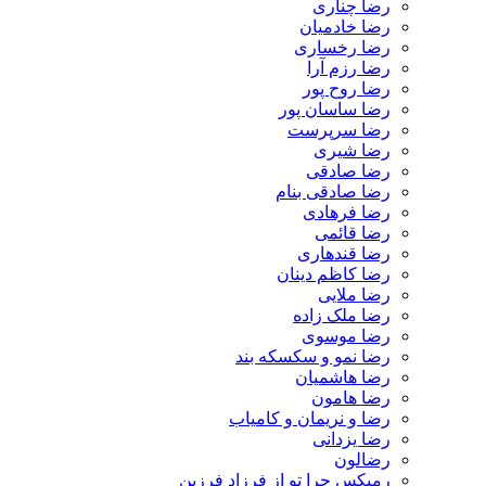
رضا چناری
رضا خادمیان
رضا رخساری
رضا رزم آرا
رضا روح پور
رضا ساسان پور
رضا سرپرست
رضا شیری
رضا صادقی
رضا صادقی بنام
رضا فرهادی
رضا قائمی
رضا قندهاری
رضا کاظم دینان
رضا ملایی
رضا ملک زاده
رضا موسوی
رضا نمو و سکسکه بند
رضا هاشمیان
رضا هامون
رضا و نریمان و کامیاب
رضا یزدانی
رضالون
رمیکس چرا تو از فرزاد فرزین