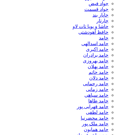
جواد فیض
جواد قسمت
چاپار بند
چارتار
حاشا و پویا تات لاو
حافظ آهودشتی
حامد
حامد اسدالهی
حامد اکبری
حامد برادران
حامد بهروزی
حامد پهلان
حامد حاتم
حامد دلان
حامد رحمانی
حامد زمانی
حامد سیاهی
حامد طاها
حامد قهرایی پور
حامد لطفی
حامد محضرنیا
حامد ملک پور
حامد همایون