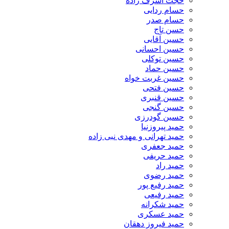
حجت اشرف زاده
حسام ردایی
حسام صدر
حسن تاج
حسین آقایی
حسین احسانی
حسین توکلی
حسین حماد
حسین غربت خواه
حسین فتحی
حسین قنبری
حسین گنجی
حسین گودرزی
حمید پیروزنیا
حمید تهرانی و مهدی نبی زاده
حمید جعفری
حمید حریفی
حمید راد
حمید رضوی
حمید رفیع پور
حمید رفیعی
حمید شکرانه
حمید عسکری
حمید فیروز دهقان