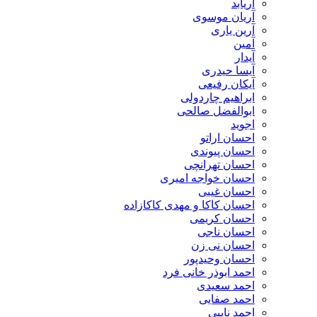
آریابد
آریان موسوی
آرین یاری
آمین
آیدار
آیسا حیدری
آیکان رفیعی
ابراهیم چاردولی
ابوالفضل صالحی
اجوید
احسان اراتو
احسان پیوندی
احسان تهرانچی
احسان خواجه امیری
احسان غیبی
احسان کاکا و مهدی کاکازاده
احسان کریمی
احسان ناجی
احسان نی زن
احسان وحیدپور
احمد ابوذر خانی فرد
احمد سعیدی
احمد صفایی
احمد نایبی