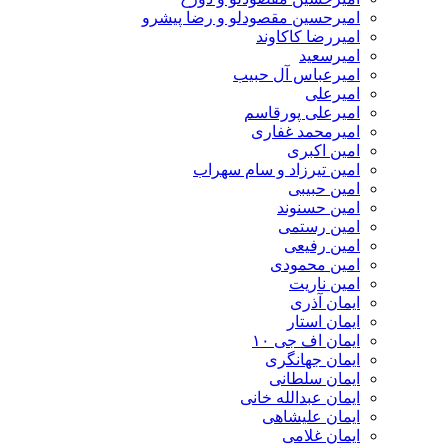
امیرحسین مقصودلو و رضا پیشرو
امیررضا کاکاوند
امیرسعید
امیرعباس آل حبیب
امیرعلی
امیرعلی پورقاسم
امیرمحمد غفاری
امین اکبری
امین تیرزاد و سام سهراب
امین حبیبی
امین حسنوند
امین رستمی
امین رفیعی
امین محمودی
امین ناریت
ایمان آذری
ایمان استار
ایمان اف جی ۱۰
ایمان جهانگری
ایمان سلطانی
ایمان عبدالله خانی
ایمان علیشاهی
ایمان غلامی