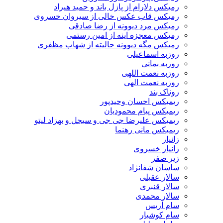
رمیکس دلارام از پازل باند و حمید هیراد
رمیکس قاب عکس خالی از سیروان خسروی
رمیکس مرد دیوونه از رضا صادقی
رمیکس معجزه اینه از امین رستمی
رمیکس مگه دیوونه حالیته از شهاب مظفری
روزبه اسماعیلی
روزبه بمانی
روزبه نعمت اللهی
روزبه نعمت الهی
روناک بند
ریمیکس احسان وحیدپور
ریمیکس پیام محمودیان
ریمیکس علیرضا جی جی و سیجل و بهزاد لیتو
ریمیکس مانی رهنما
زانیار
زانیار خسروی
زیر صفر
ساسان شفانژاد
سالار عقیلی
سالار قنبری
سالار محمدی
سام آریس
سام کوشیار