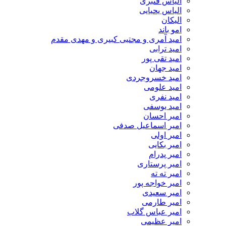
الیاس قنبرى
الیاس یحیایی
الیکان
امو باند
امید آمری و مجتبی کبیری و مهدى مقدم
امید ترابی
امید تقی پور
امید جهان
امید خسروجردی
امید علومی
امید نفری
امید یوسفی
امیر احسان
امیر اسماعیل صدفی
امیر اولی
امیر بکایی
امیر پدرام
امیر پرستاری
امیر ته ته
امیر خواجه پور
امیر سعیدی
امیر طارمی
امیر عباس گلاب
امیر عظیمی