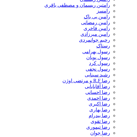
رامتین ریسمان و مصطفی باقری
رامسز
رامین بی باک
رامین رمضانی
رامین فاخری
رامین میرزادی
رحیم جوانمردی
رستاک
رسول بهرامی
رسول پویان
رسول کرد
رسول نجفی
رشید سینایی
رضا R.F و مرتضی اوژن
رضا آقابابایی
رضا احسانی
رضا احمدی
رضا اکبری
رضا بهاری
رضا بیدرام
رضا تقوی
رضا تیموری
رضا جوان