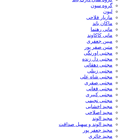
گروه سون
لیون
مازیار فلاحی
ماکان باند
مانی رهنما
مانی کاکاوند
مبین جعفری
متین صفر پور
مجتبی اورنگی
مجتبی دل زنده
مجتبی دهقانی
مجتبی زینلی
مجتبی شاه علی
مجتبی صفری
مجتبی فغانی
مجتبی کبیری
مجتبی نجیمی
مجید اخشابی
مجید اصلاحی
مجید الوند‎
مجید الوند و سهیل صداقت
مجید جعفر پور
مجید حائری