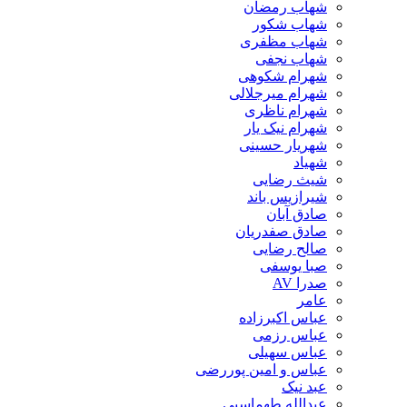
شهاب رمضان
شهاب شکور
شهاب مظفری
شهاب نجفی
شهرام شکوهی
شهرام میرجلالی
شهرام ناظری
شهرام نیک یار
شهریار حسینی
شهیاد
شیث رضایی
شیرازیس باند
صادق آبان
صادق صفدریان
صالح رضایی
صبا یوسفی
صدرا AV
عامر
عباس اکبرزاده
عباس رزمی
عباس سهیلی
عباس و امین پوررضی
عبد نیک
عبدالله طهماسبی‎