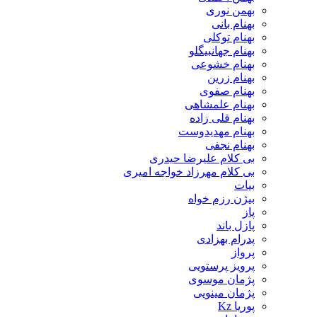
بهمن نوری
بهنام بانی
بهنام توکلی
بهنام جهانبیگلو
بهنام خشوعی
بهنام زرین
بهنام صفوی
بهنام علمشاهی
بهنام قلی زاده
بهنام مهدیدوست
بهنام نجفی
بی کلام علیرضا حیدری
بی کلام مهرزاد خواجه امیری
بیات
بیژن رزم خواه
پاز
پازل باند
پدرام بهزادی
پرواز
پرویز پرستویی
پژمان موسوی
پژمان مینویی
پوریا Kz