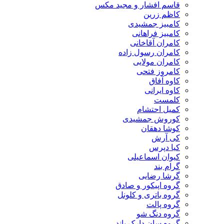
قاسم افشار و مجید مکس
کاظم زرین
کامبیز جمشیدی
کامبیز فراهانی
کامران آقاخانی
کامران رسول زاده
کامران مولایی
کامروز فتحی
کاوه آفاق
کاوه ایرانی
کلمست
کمیل احتشام
کوروش جمشیدی
کوشا دهقان
کی آرش
کیا دپرس
کیوان اسماعیلی
گرام بند
گرشا رضایی
گروه اپیکور و صادق
گروه باتری و کلونل
گروه پالت
گروه دنگ شو
گروه سان دارک باند