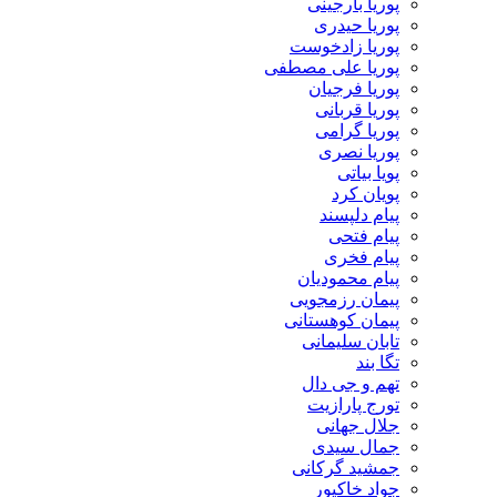
پوریا بارجینی
پوریا حیدری
پوریا زادخوست
پوریا علی مصطفی
پوریا فرجیان
پوریا قربانی
پوریا گرامی
پوریا نصری
پویا بیاتی
پویان کرد
پیام دلپسند
پیام فتحی
پیام فخری
پیام محمودیان
پیمان رزمجویی
پیمان کوهستانی
تابان سلیمانی
تگا بند
تهم و جی دال
تورج پارازیت
جلال جهانی
جمال سیدی
جمشید گرکانی
جواد خاکپور