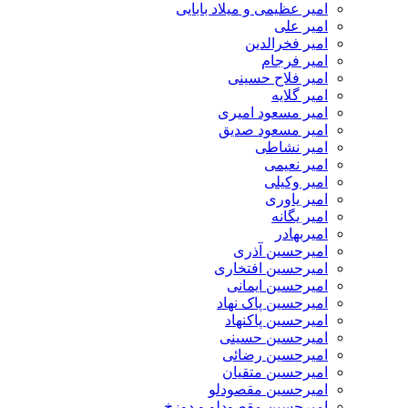
امیر عظیمی و میلاد بابایی
امیر علی
امیر فخرالدین
امیر فرجام
امیر فلاح حسینی
امیر گلایه
امیر مسعود امیری
امیر مسعود صدیق
امیر نشاطی
امیر نعیمی
امیر وکیلی
امیر یاوری
امیر یگانه
امیربهادر
امیرحسین آذری
امیرحسین افتخاری
امیرحسین ایمانی
امیرحسین پاک نهاد
امیرحسین پاکنهاد
امیرحسین حسینی
امیرحسین رضائی
امیرحسین متقیان
امیرحسین مقصودلو
امیرحسین مقصودلو و دوزخ