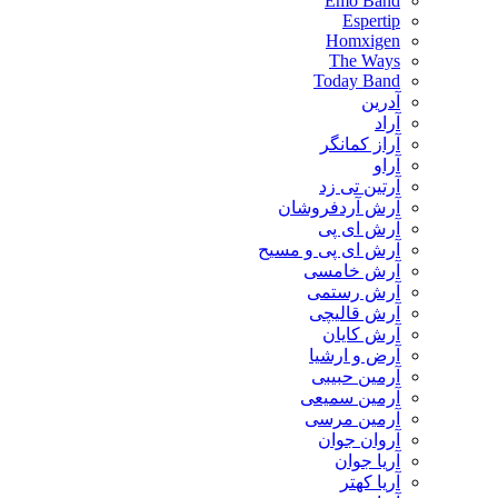
Emo Band
Espertip
Homxigen
The Ways
Today Band
آدرین
آراد
آراز کمانگر
آراو
آرتین تی زد
آرش آردفروشان
آرش ای پی
آرش ای پی و مسیح
آرش خامسی
آرش رستمی
آرش قالیچی
آرش کایان
​آرض و ارشیا
آرمین حبیبی
آرمین سمیعی
آرمین مرسی
آروان جوان
آریا جوان
آریا کهتر