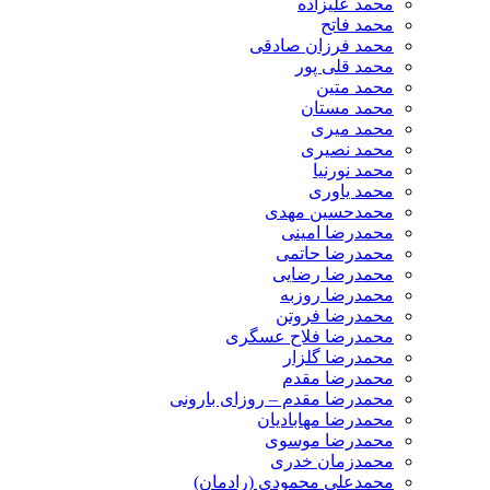
محمد علیزاده
محمد فاتح
محمد فرزان صادقی
محمد قلی پور
محمد متین
محمد مستان
محمد میری
محمد نصیری
محمد نورنیا
محمد یاوری
محمدحسین مهدی
محمدرضا امینی
محمدرضا حاتمی
محمدرضا رضایی
محمدرضا روزبه
محمدرضا فروتن
محمدرضا فلاح عسگری
محمدرضا گلزار
محمدرضا مقدم
محمدرضا مقدم – روزای بارونی
محمدرضا مهابادیان
محمدرضا موسوی
محمدزمان خدری
محمدعلی محمودی (رادمان)