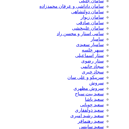
سامان جلیلی
سامان داداشی و عرفان محمدزاده
سامان دولتشاهی
سامان زیوار
سامان صادقی
سامان علیبخشی
سامی استار و محسن راد
سامیار
سامیار سعیدی
سپهر خلسه
ستار اسماعیلی
ستار رضوی
سجاد حاتمی
سجاد خیری
سرپیکو و علی سان
سروش
سروش مظهری
سعید بیت سیاح
سعید پاشا
سعید چوپانی
سعید ذولفقاری
سعید رشید امیری
سعید رهنمافر
سعید ساینس