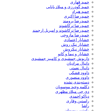
حمید قهاری
حمید گودرزی و میلاد بابایی
حمید هیراد
حمیدرضا اکبری
حمیدرضا برومند
حمیدرضا ترکاشوند
حمیدرضا ترکاشوند و امیریل ارجمند
حمیدرضا مازوچی
خشایار اعتمادی
خشایار نیک روش
خشایار نیکروش
خشایار و نیما و کانو
داریوش جمشیدی و کامبیز جمشیدی
دانیال مرادیان
دانیال نعمتی
داوود فشکی
داوود منصوری
دسته‌بندی نشده
دکلمه وحید موسویان
دی جی میلاد مظهری
دیاکو احمدی
راستین وقاری
راشا
رامتین ریسمان