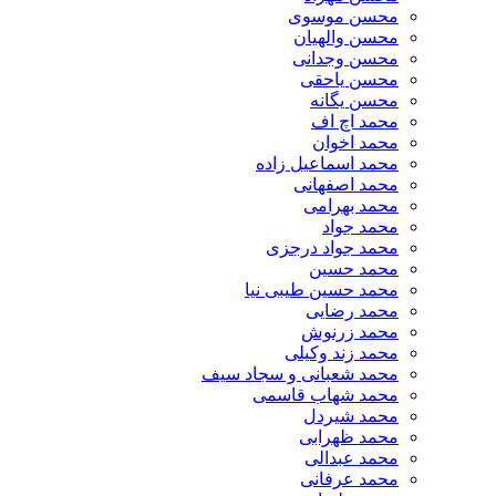
محسن موسوی
محسن والهیان
محسن وجدانی
محسن یاحقی
محسن یگانه
محمد اچ اف
محمد اخوان
محمد اسماعیل زاده
محمد اصفهانی
محمد بهرامی
محمد جواد
محمد جواد درجزی
محمد حسین
محمد حسین طیبی نیا
محمد رضایی
محمد زرنوش
محمد زند وکیلی
محمد شعبانی و سجاد سیف
محمد شهاب قاسمی
​محمد شیردل
محمد ظهرابی
محمد عبدالی
محمد عرفانی