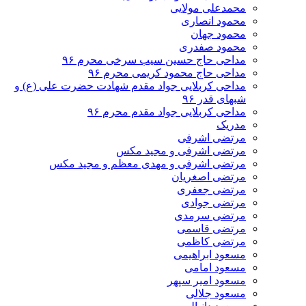
محمدعلی مولایی
محمود انصاری
محمود جهان
محمود صفدری
مداحی حاج حسین سیب سرخی محرم ۹۶
مداحی حاج محمود کریمی محرم ۹۶
مداحی کربلایی جواد مقدم شهادت حضرت علی (ع) و
شبهای قدر ۹۶
مداحی کربلایی جواد مقدم محرم ۹۶
مدریک
مرتضی اشرفی
مرتضی اشرفی و مجید مکس
مرتضی اشرفی و مهدی معظم و مجید مکس
مرتضی اصغریان
مرتضی جعفری
مرتضی جوادی
مرتضی سرمدی
مرتضی قاسمی
مرتضی کاظمی
مسعود ابراهیمی
مسعود امامی
مسعود امیر سپهر
مسعود جلالی