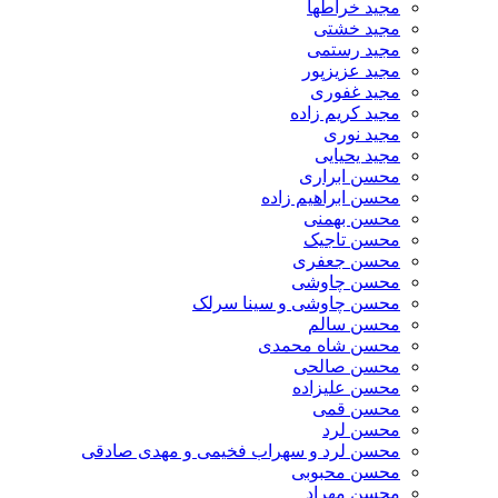
مجید خراطها
مجید خشتی
مجید رستمی
مجید عزیزپور
مجید غفوری
مجید کریم زاده
مجید نوری
مجید یحیایی
محسن ابراری
محسن ابراهیم زاده
محسن بهمنی
محسن تاجیک
محسن جعفری
محسن چاوشی
محسن چاوشی و سینا سرلک
محسن سالم
محسن شاه محمدی
محسن صالحی
محسن علیزاده
محسن قمی
محسن لرد
محسن لرد و سهراب فخیمی و مهدی صادقی
محسن محبوبی
محسن مهراد