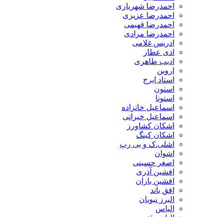
احمدرضا شهریاری
احمدرضا عزیزی
احمدرضا فهیمی
احمدرضا مرادی
ادریس غلامی
ادی عطار
ادیب طاهری
اروین
استاد ایرج
استون
استونا
اسماعیل خانزاده
اسماعیل خیراتی
اشکان کشاورز
اشکان کینگ
اشلی.ک و بی رپ
اشوان
اصغر حسینی
افشین آذری
افشین باران
افق باند
البرز نبویان
الیاس