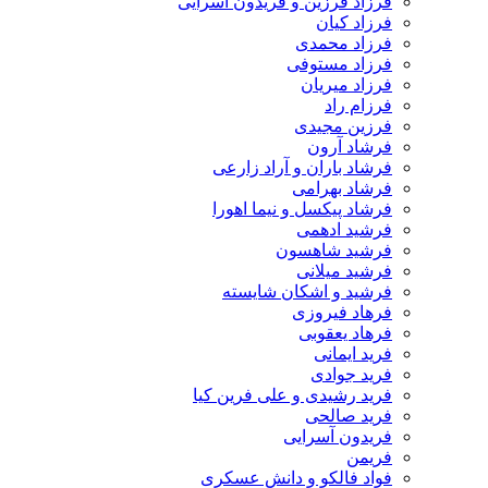
فرزاد فرزین و فریدون آسرایی
فرزاد کیان
فرزاد محمدی
فرزاد مستوفی
فرزاد میریان
فرزام راد
فرزین مجیدی
فرشاد آرون
فرشاد باران و آراد زارعی
فرشاد بهرامی
فرشاد پیکسل و نیما اهورا
فرشید ادهمی
فرشید شاهسون
فرشید میلانی
فرشید و اشکان شایسته
فرهاد فیروزی
فرهاد یعقوبی
فرید ایمانی
فرید جوادی
فرید رشیدی و علی فرین کیا
فرید صالحی
فریدون آسرایی
فریمن
فواد فالکو و دانش عسکری