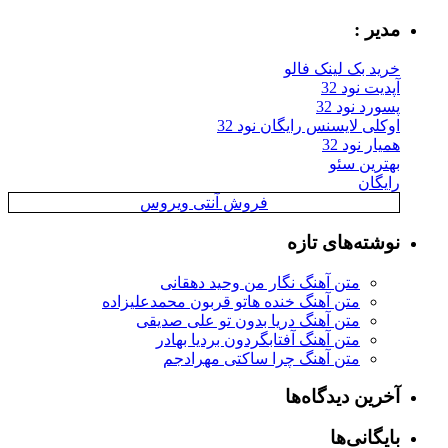
مدیر :
خرید بک لینک فالو
آپدیت نود 32
پسورد نود 32
اوکلی لایسنس رایگان نود 32
همیار نود 32
بهترین سئو
رایگان
فروش آنتی ویروس
نوشته‌های تازه
متن آهنگ نگار من وحید دهقانی
متن آهنگ خنده هاتو قربون محمدعلیزاده
متن آهنگ دریا بدون تو علی صدیقی
متن آهنگ آفتابگردون بردیا بهادر
متن آهنگ چرا ساکتی مهرادجم
آخرین دیدگاه‌ها
بایگانی‌ها