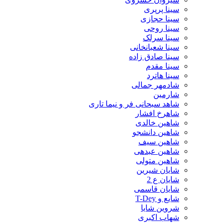
سینا پرپری
سینا حجازی
سینا روحی
سینا سرلک
سینا شعبانخانی
سینا صادق زاده
سینا مقدم
سینا هاترد
شادمهر جمالی
شارمین
شاهد سبحانی فر و نیما تاری
شاهرخ افشار
شاهین خالدی
شاهین دانشجو
شاهین سیف
شاهین عبدهی
شاهین متولی
شایان شیرین
شایان ع 2
شایان قاسمی
شایع و T-Dey
شروین شایا
شهاب اکبری