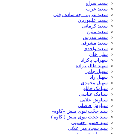
سعید سراج
سعید عرب
سعید عرب – چه ساده رفتی
سعید علیپوریان
سعید کرمانی
سعید متین
سعید مدرس
سعید مشرقی
سعید واحدی
سلی خان
سهراب پاکزاد
سهند طالب زاده
سهیل جامی
سهیل راد
سهیل محمدی
سیامک خانلو
سیامک عباسی
سیاوش علایی
سیاوش فاضلی
سید حجّت نبوی منش «کاوه»
سید حجت نبوی منش ( کاوه )
سید حسین حسینى
سید سجاد میر علائی
سیروان خسروی