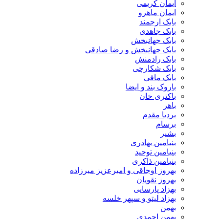
ایمان کریمی
ایمان ماهرو
بابک ارجمند
بابک جاهدی
بابک جهانبخش
بابک جهانبخش و رضا صادقی
بابک رادمنش
بابک شکارچی
بابک مافی
باروک بند و ایضا
باکتری خان
باهر
بردیا مقدم
برسام
بشیر
بنیامین بهادری
بنیامین توحید
بنیامین ذاکری
بهروز اوجاقی و امیرعزیز میرزاده
بهروز نقویان
بهزاد پارسایی
بهزاد لیتو و سپهر خلسه
بهمن
بهمن احمدی