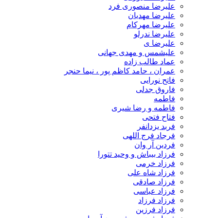
علیرضا منصوری فرد
علیرضا مهدیان
علیرضا مهرکام
علیرضا ندرلو
علیرضا ی
علیشمس و مهدی جهانی
عماد طالب زاده
عمران ، حامد کاظم پور ، نیما حنجر
فاتح نورایی
فاروق جدلی
فاطمه
فاطمه و رضا شیری
فتاح فتحی
فربد یزدانفر
فرجاد فرج اللهی
فردین آر وان
فرزاد بیباش و وحید تتورا
فرزاد خرمی
فرزاد شاه علی
فرزاد صادقی
فرزاد عباسی
فرزاد فرزاد
فرزاد فرزین