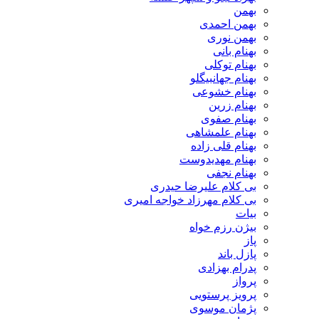
بهمن
بهمن احمدی
بهمن نوری
بهنام بانی
بهنام توکلی
بهنام جهانبیگلو
بهنام خشوعی
بهنام زرین
بهنام صفوی
بهنام علمشاهی
بهنام قلی زاده
بهنام مهدیدوست
بهنام نجفی
بی کلام علیرضا حیدری
بی کلام مهرزاد خواجه امیری
بیات
بیژن رزم خواه
پاز
پازل باند
پدرام بهزادی
پرواز
پرویز پرستویی
پژمان موسوی