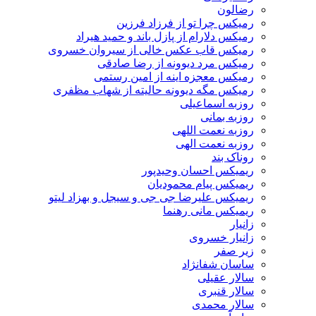
رضالون
رمیکس چرا تو از فرزاد فرزین
رمیکس دلارام از پازل باند و حمید هیراد
رمیکس قاب عکس خالی از سیروان خسروی
رمیکس مرد دیوونه از رضا صادقی
رمیکس معجزه اینه از امین رستمی
رمیکس مگه دیوونه حالیته از شهاب مظفری
روزبه اسماعیلی
روزبه بمانی
روزبه نعمت اللهی
روزبه نعمت الهی
روناک بند
ریمیکس احسان وحیدپور
ریمیکس پیام محمودیان
ریمیکس علیرضا جی جی و سیجل و بهزاد لیتو
ریمیکس مانی رهنما
زانیار
زانیار خسروی
زیر صفر
ساسان شفانژاد
سالار عقیلی
سالار قنبری
سالار محمدی