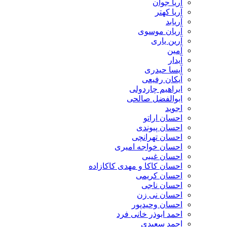
آریا جوان
آریا کهتر
آریابد
آریان موسوی
آرین یاری
آمین
آیدار
آیسا حیدری
آیکان رفیعی
ابراهیم چاردولی
ابوالفضل صالحی
اجوید
احسان اراتو
احسان پیوندی
احسان تهرانچی
احسان خواجه امیری
احسان غیبی
احسان کاکا و مهدی کاکازاده
احسان کریمی
احسان ناجی
احسان نی زن
احسان وحیدپور
احمد ابوذر خانی فرد
احمد سعیدی