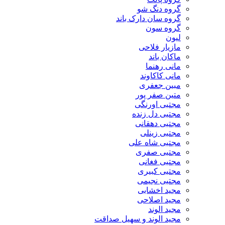
گروه دنگ شو
گروه سان دارک باند
گروه سون
لیون
مازیار فلاحی
ماکان باند
مانی رهنما
مانی کاکاوند
مبین جعفری
متین صفر پور
مجتبی اورنگی
مجتبی دل زنده
مجتبی دهقانی
مجتبی زینلی
مجتبی شاه علی
مجتبی صفری
مجتبی فغانی
مجتبی کبیری
مجتبی نجیمی
مجید اخشابی
مجید اصلاحی
مجید الوند‎
مجید الوند و سهیل صداقت