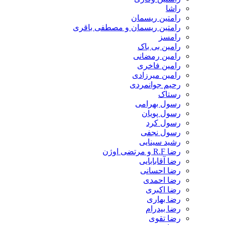
راشا
رامتین ریسمان
رامتین ریسمان و مصطفی باقری
رامسز
رامین بی باک
رامین رمضانی
رامین فاخری
رامین میرزادی
رحیم جوانمردی
رستاک
رسول بهرامی
رسول پویان
رسول کرد
رسول نجفی
رشید سینایی
رضا R.F و مرتضی اوژن
رضا آقابابایی
رضا احسانی
رضا احمدی
رضا اکبری
رضا بهاری
رضا بیدرام
رضا تقوی