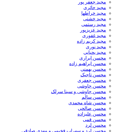
مجید جعفر پور
مجید حائری
مجید خراطها
مجید خشتی
مجید رستمی
مجید عزیزپور
مجید غفوری
مجید کریم زاده
مجید نوری
مجید یحیایی
محسن ابراری
محسن ابراهیم زاده
محسن بهمنی
محسن تاجیک
محسن جعفری
محسن چاوشی
محسن چاوشی و سینا سرلک
محسن سالم
محسن شاه محمدی
محسن صالحی
محسن علیزاده
محسن قمی
محسن لرد
محسن لرد و سهراب فخیمی و مهدی صادقی