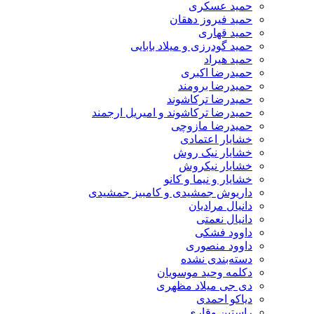
حمید عسکری
حمید فیروز دهقان
حمید قهاری
حمید گودرزی و میلاد بابایی
حمید هیراد
حمیدرضا اکبری
حمیدرضا برومند
حمیدرضا ترکاشوند
حمیدرضا ترکاشوند و امیریل ارجمند
حمیدرضا مازوچی
خشایار اعتمادی
خشایار نیک روش
خشایار نیکروش
خشایار و نیما و کانو
داریوش جمشیدی و کامبیز جمشیدی
دانیال مرادیان
دانیال نعمتی
داوود فشکی
داوود منصوری
دسته‌بندی نشده
دکلمه وحید موسویان
دی جی میلاد مظهری
دیاکو احمدی
راستین وقاری