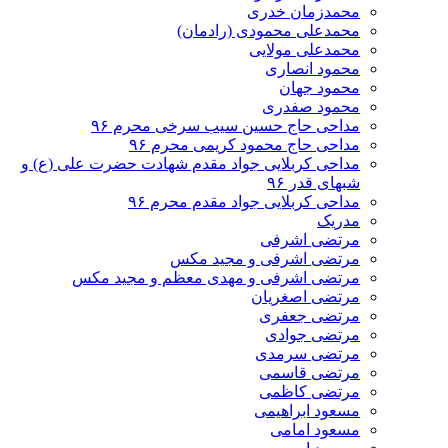
محمدزمان خدری
محمدعلی محمودی (رادمان)
محمدعلی مولایی
محمود انصاری
محمود جهان
محمود صفدری
مداحی حاج حسین سیب سرخی محرم ۹۶
مداحی حاج محمود کریمی محرم ۹۶
مداحی کربلایی جواد مقدم شهادت حضرت علی (ع) و
شبهای قدر ۹۶
مداحی کربلایی جواد مقدم محرم ۹۶
مدریک
مرتضی اشرفی
مرتضی اشرفی و مجید مکس
مرتضی اشرفی و مهدی معظم و مجید مکس
مرتضی اصغریان
مرتضی جعفری
مرتضی جوادی
مرتضی سرمدی
مرتضی قاسمی
مرتضی کاظمی
مسعود ابراهیمی
مسعود امامی