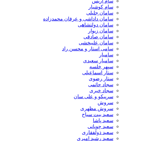
سام آریس
سام کوشیار
سامان جلیلی
سامان داداشی و عرفان محمدزاده
سامان دولتشاهی
سامان زیوار
سامان صادقی
سامان علیبخشی
سامی استار و محسن راد
سامیار
سامیار سعیدی
سپهر خلسه
ستار اسماعیلی
ستار رضوی
سجاد حاتمی
سجاد خیری
سرپیکو و علی سان
سروش
سروش مظهری
سعید بیت سیاح
سعید پاشا
سعید چوپانی
سعید ذولفقاری
سعید رشید امیری