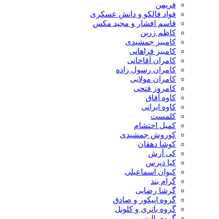
فریمن
فواد فالکو و دانش عسکری
قاسم افشار و مجید مکس
کاظم زرین
کامبیز جمشیدی
کامبیز فراهانی
کامران آقاخانی
کامران رسول زاده
کامران مولایی
کامروز فتحی
کاوه آفاق
کاوه ایرانی
کلمست
کمیل احتشام
کوروش جمشیدی
کوشا دهقان
کی آرش
کیا دپرس
کیوان اسماعیلی
گرام بند
گرشا رضایی
گروه اپیکور و صادق
گروه باتری و کلونل
گروه پالت