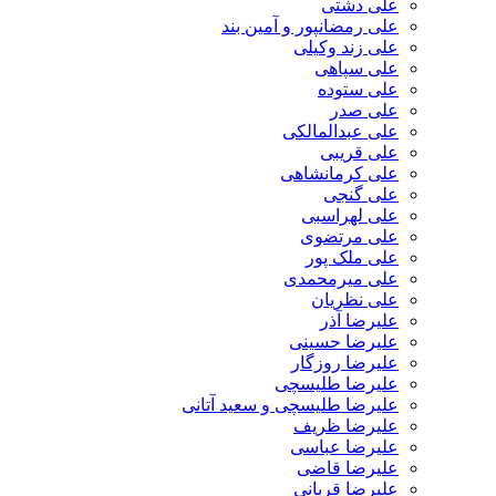
علی دشتی
علی رمضانپور و آمین بند
علی زند وکیلی
علی سپاهی
علی ستوده
علی صدر
علی عبدالمالکی
علی قریبی
علی کرمانشاهی
علی گنجی
علی لهراسبی
علی مرتضوی
علی ملک پور
علی میرمحمدی
علی نظریان
علیرضا آذر
علیرضا حسینی
علیرضا روزگار
علیرضا طلیسچی
علیرضا طلیسچی و سعید آتانی
علیرضا ظریف
علیرضا عباسی
علیرضا قاضی
علیرضا قربانی