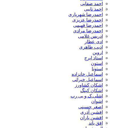
احمد صفایی
احمد نایبی
احمدرضا شهریاری
احمدرضا عزیزی
احمدرضا فهیمی
احمدرضا مرادی
ادریس غلامی
ادی عطار
ادیب طاهری
اروین
استاد ایرج
استون
استونا
اسماعیل خانزاده
اسماعیل خیراتی
اشکان کشاورز
اشکان کینگ
اشلی.ک و بی رپ
اشوان
اصغر حسینی
افشین آذری
افشین باران
افق باند