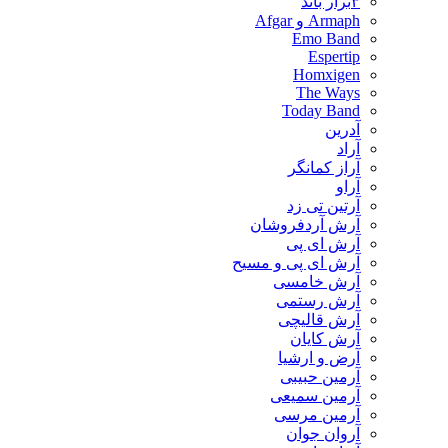
۳برار باند
Armaph و Afgar
Emo Band
Espertip
Homxigen
The Ways
Today Band
آدرین
آراد
آراز کمانگر
آراو
آرتین تی زد
آرش آردفروشان
آرش ای پی
آرش ای پی و مسیح
آرش خامسی
آرش رستمی
آرش قالیچی
آرش کایان
​آرض و ارشیا
آرمین حبیبی
آرمین سمیعی
آرمین مرسی
آروان جوان