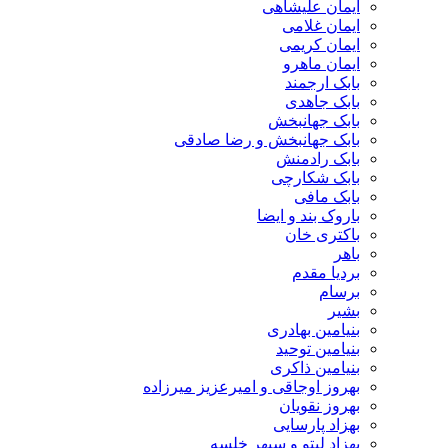
ایمان علیشاهی
ایمان غلامی
ایمان کریمی
ایمان ماهرو
بابک ارجمند
بابک جاهدی
بابک جهانبخش
بابک جهانبخش و رضا صادقی
بابک رادمنش
بابک شکارچی
بابک مافی
باروک بند و ایضا
باکتری خان
باهر
بردیا مقدم
برسام
بشیر
بنیامین بهادری
بنیامین توحید
بنیامین ذاکری
بهروز اوجاقی و امیرعزیز میرزاده
بهروز نقویان
بهزاد پارسایی
بهزاد لیتو و سپهر خلسه