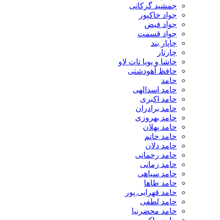
جمشید گرکانی
جواد خاکپور
جواد فیض
جواد قسمت
چاپار بند
چارتار
حاشا و پویا تات لاو
حافظ آهودشتی
حامد
حامد اسدالهی
حامد اکبری
حامد برادران
حامد بهروزی
حامد پهلان
حامد حاتم
حامد دلان
حامد رحمانی
حامد زمانی
حامد سیاهی
حامد طاها
حامد قهرایی پور
حامد لطفی
حامد محضرنیا