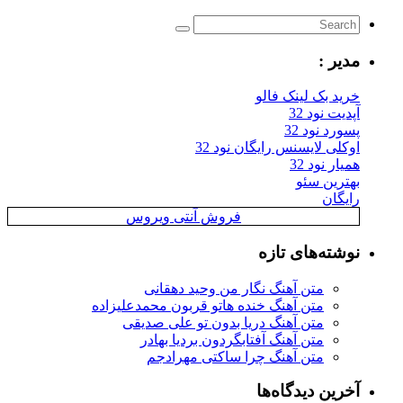
مدیر :
خرید بک لینک فالو
آپدیت نود 32
پسورد نود 32
اوکلی لایسنس رایگان نود 32
همیار نود 32
بهترین سئو
رایگان
فروش آنتی ویروس
نوشته‌های تازه
متن آهنگ نگار من وحید دهقانی
متن آهنگ خنده هاتو قربون محمدعلیزاده
متن آهنگ دریا بدون تو علی صدیقی
متن آهنگ آفتابگردون بردیا بهادر
متن آهنگ چرا ساکتی مهرادجم
آخرین دیدگاه‌ها