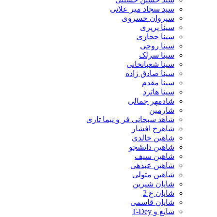
سید سجاد میر علائی
سیروان خسروی
سینا پرپری
سینا حجازی
سینا روحی
سینا سرلک
سینا شعبانخانی
سینا صادق زاده
سینا مقدم
سینا هاترد
شادمهر جمالی
شارمین
شاهد سبحانی فر و نیما تاری
شاهرخ افشار
شاهین خالدی
شاهین دانشجو
شاهین سیف
شاهین عبدهی
شاهین متولی
شایان شیرین
شایان ع 2
شایان قاسمی
شایع و T-Dey