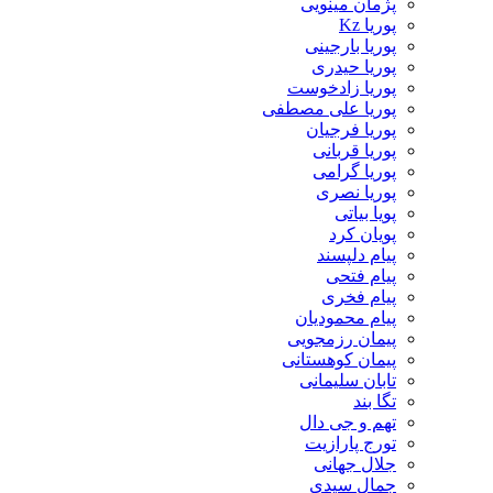
پژمان مینویی
پوریا Kz
پوریا بارجینی
پوریا حیدری
پوریا زادخوست
پوریا علی مصطفی
پوریا فرجیان
پوریا قربانی
پوریا گرامی
پوریا نصری
پویا بیاتی
پویان کرد
پیام دلپسند
پیام فتحی
پیام فخری
پیام محمودیان
پیمان رزمجویی
پیمان کوهستانی
تابان سلیمانی
تگا بند
تهم و جی دال
تورج پارازیت
جلال جهانی
جمال سیدی