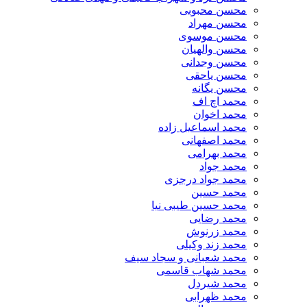
محسن محبوبی
محسن مهراد
محسن موسوی
محسن والهیان
محسن وجدانی
محسن یاحقی
محسن یگانه
محمد اچ اف
محمد اخوان
محمد اسماعیل زاده
محمد اصفهانی
محمد بهرامی
محمد جواد
محمد جواد درجزی
محمد حسین
محمد حسین طیبی نیا
محمد رضایی
محمد زرنوش
محمد زند وکیلی
محمد شعبانی و سجاد سیف
محمد شهاب قاسمی
​محمد شیردل
محمد ظهرابی