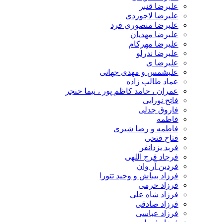
علیرضا قنبر
علیرضا لاجوردی
علیرضا منصوری فرد
علیرضا مهدیان
علیرضا مهرکام
علیرضا ندرلو
علیرضا ی
علیشمس و مهدی جهانی
عماد طالب زاده
عمران ، حامد کاظم پور ، نیما حنجر
فاتح نورایی
فاروق جدلی
فاطمه
فاطمه و رضا شیری
فتاح فتحی
فربد یزدانفر
فرجاد فرج اللهی
فردین آر وان
فرزاد بیباش و وحید تتورا
فرزاد خرمی
فرزاد شاه علی
فرزاد صادقی
فرزاد عباسی