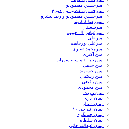
امیرحسین مقصودلو
امیرحسین مقصودلو و دوزخ
امیرحسین مقصودلو و رضا پیشرو
امیررضا کاکاوند
امیرسعید
امیرعباس آل حبیب
امیرعلی
امیرعلی پورقاسم
امیرمحمد غفاری
امین اکبری
امین تیرزاد و سام سهراب
امین حبیبی
امین حسنوند
امین رستمی
امین رفیعی
امین محمودی
امین ناریت
ایمان آذری
ایمان استار
ایمان اف جی ۱۰
ایمان جهانگری
ایمان سلطانی
ایمان عبدالله خانی