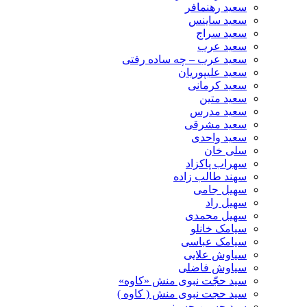
سعید رهنمافر
سعید ساینس
سعید سراج
سعید عرب
سعید عرب – چه ساده رفتی
سعید علیپوریان
سعید کرمانی
سعید متین
سعید مدرس
سعید مشرقی
سعید واحدی
سلی خان
سهراب پاکزاد
سهند طالب زاده
سهیل جامی
سهیل راد
سهیل محمدی
سیامک خانلو
سیامک عباسی
سیاوش علایی
سیاوش فاضلی
سید حجّت نبوی منش «کاوه»
سید حجت نبوی منش ( کاوه )
سید حسین حسینى