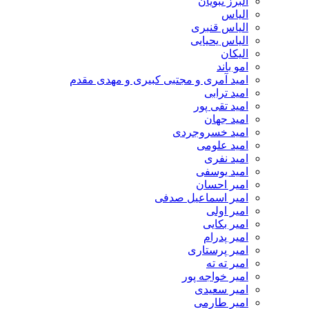
البرز نبویان
الیاس
الیاس قنبرى
الیاس یحیایی
الیکان
امو باند
امید آمری و مجتبی کبیری و مهدى مقدم
امید ترابی
امید تقی پور
امید جهان
امید خسروجردی
امید علومی
امید نفری
امید یوسفی
امیر احسان
امیر اسماعیل صدفی
امیر اولی
امیر بکایی
امیر پدرام
امیر پرستاری
امیر ته ته
امیر خواجه پور
امیر سعیدی
امیر طارمی