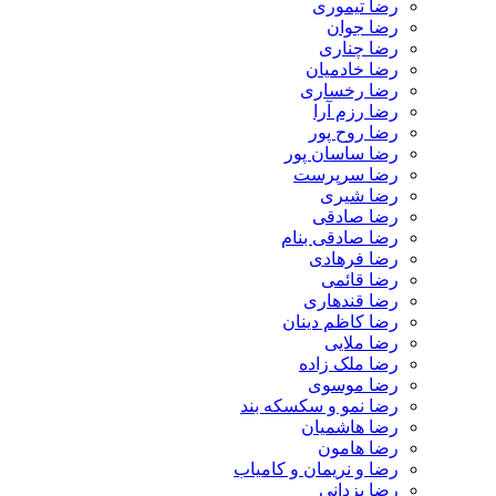
رضا تیموری
رضا جوان
رضا چناری
رضا خادمیان
رضا رخساری
رضا رزم آرا
رضا روح پور
رضا ساسان پور
رضا سرپرست
رضا شیری
رضا صادقی
رضا صادقی بنام
رضا فرهادی
رضا قائمی
رضا قندهاری
رضا کاظم دینان
رضا ملایی
رضا ملک زاده
رضا موسوی
رضا نمو و سکسکه بند
رضا هاشمیان
رضا هامون
رضا و نریمان و کامیاب
رضا یزدانی