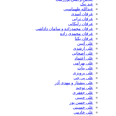
عبد نیک
عبدالله طهماسبی‎
عرفان اسدی
عرفان ترابی
عرفان زلیکانی
عرفان محمدزاده و سامان داداشی
عرفان محمدی زاده
عرفان یکتا
علی آتبین
علی ارشدی
علی اصحابی
علی اعتماد
علی بهرامی
علی بیات
علی پرویزی
علی پی جی
علی پیشتاز و مهدی آذر
علی توحید
علی جعفری
علی حبیبی
علی حسن پور
علی حسینی
علی خادمی