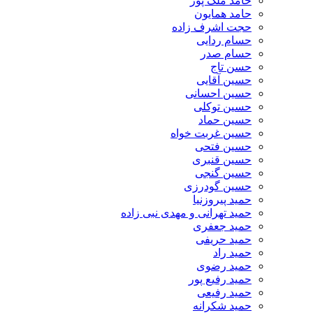
حامد ملک پور
حامد همایون
حجت اشرف زاده
حسام ردایی
حسام صدر
حسن تاج
حسین آقایی
حسین احسانی
حسین توکلی
حسین حماد
حسین غربت خواه
حسین فتحی
حسین قنبری
حسین گنجی
حسین گودرزی
حمید پیروزنیا
حمید تهرانی و مهدی نبی زاده
حمید جعفری
حمید حریفی
حمید راد
حمید رضوی
حمید رفیع پور
حمید رفیعی
حمید شکرانه