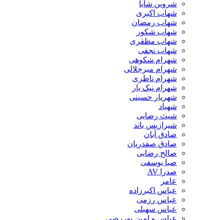
شروین شایا
شهاب اکبری
شهاب رمضان
شهاب شکور
شهاب مظفری
شهاب نجفی
شهرام شکوهی
شهرام میرجلالی
شهرام ناظری
شهرام نیک یار
شهریار حسینی
شهیاد
شیث رضایی
شیرازیس باند
صادق آبان
صادق صفدریان
صالح رضایی
صبا یوسفی
صدرا AV
عامر
عباس اکبرزاده
عباس رزمی
عباس سهیلی
عباس و امین پوررضی