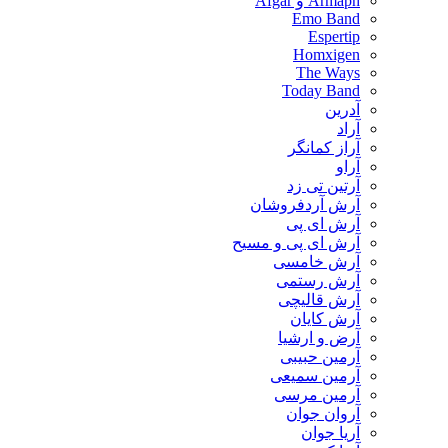
Armaph و Afgar
Emo Band
Espertip
Homxigen
The Ways
Today Band
آدرین
آراد
آراز کمانگر
آراو
آرتین تی زد
آرش آردفروشان
آرش ای پی
آرش ای پی و مسیح
آرش خامسی
آرش رستمی
آرش قالیچی
آرش کایان
​آرض و ارشیا
آرمین حبیبی
آرمین سمیعی
آرمین مرسی
آروان جوان
آریا جوان