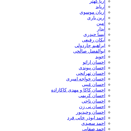
آریا کهتر
آریابد
آریان موسوی
آرین یاری
آمین
آیدار
آیسا حیدری
آیکان رفیعی
ابراهیم چاردولی
ابوالفضل صالحی
اجوید
احسان اراتو
احسان پیوندی
احسان تهرانچی
احسان خواجه امیری
احسان غیبی
احسان کاکا و مهدی کاکازاده
احسان کریمی
احسان ناجی
احسان نی زن
احسان وحیدپور
احمد ابوذر خانی فرد
احمد سعیدی
احمد صفایی