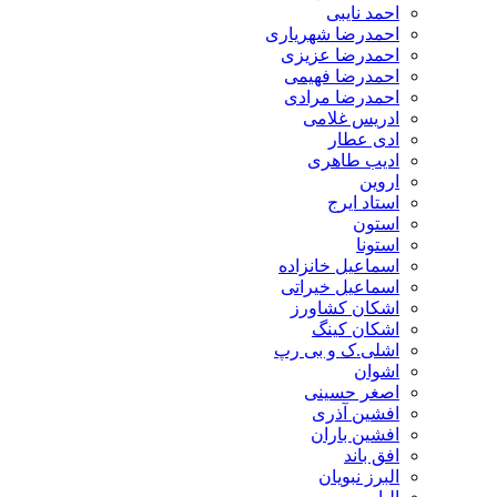
احمد نایبی
احمدرضا شهریاری
احمدرضا عزیزی
احمدرضا فهیمی
احمدرضا مرادی
ادریس غلامی
ادی عطار
ادیب طاهری
اروین
استاد ایرج
استون
استونا
اسماعیل خانزاده
اسماعیل خیراتی
اشکان کشاورز
اشکان کینگ
اشلی.ک و بی رپ
اشوان
اصغر حسینی
افشین آذری
افشین باران
افق باند
البرز نبویان