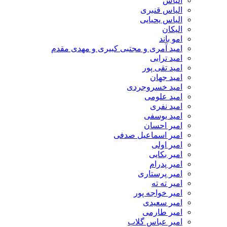
الیاس
الیاس قنبرى
الیاس یحیایی
الیکان
امو باند
امید آمری و مجتبی کبیری و مهدى مقدم
امید ترابی
امید تقی پور
امید جهان
امید خسروجردی
امید علومی
امید نفری
امید یوسفی
امیر احسان
امیر اسماعیل صدفی
امیر اولی
امیر بکایی
امیر پدرام
امیر پرستاری
امیر ته ته
امیر خواجه پور
امیر سعیدی
امیر طارمی
امیر عباس گلاب