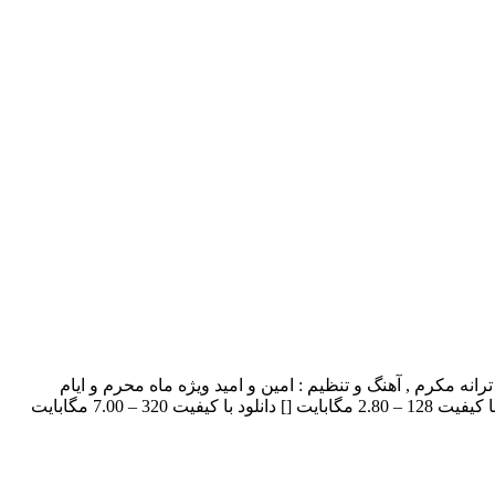
ی نیا بنام معجزه با بالاترین کیفیت – Mojeze ترانه : ترانه مکرم , آهنگ و تنظیم : امین و امید ویژه ماه محرم و ایام
سوگواری برای به ادامه مطلب مراجعه کنید … نیا بنام معجزه دانلود با کیفیت 128 – 2.80 مگابایت [] دانلود با کیفیت 320 – 7.00 مگابایت