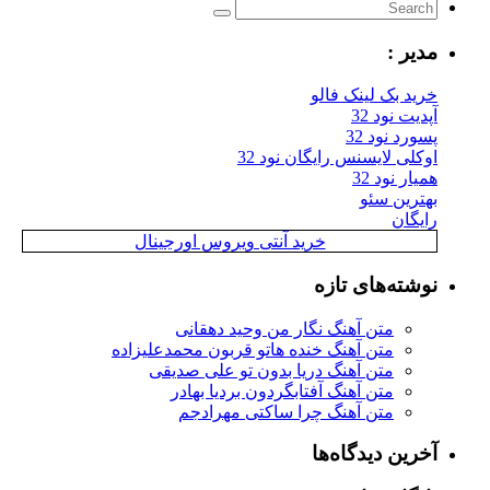
مدیر :
خرید بک لینک فالو
آپدیت نود 32
پسورد نود 32
اوکلی لایسنس رایگان نود 32
همیار نود 32
بهترین سئو
رایگان
خرید آنتی ویروس اورجینال
نوشته‌های تازه
متن آهنگ نگار من وحید دهقانی
متن آهنگ خنده هاتو قربون محمدعلیزاده
متن آهنگ دریا بدون تو علی صدیقی
متن آهنگ آفتابگردون بردیا بهادر
متن آهنگ چرا ساکتی مهرادجم
آخرین دیدگاه‌ها