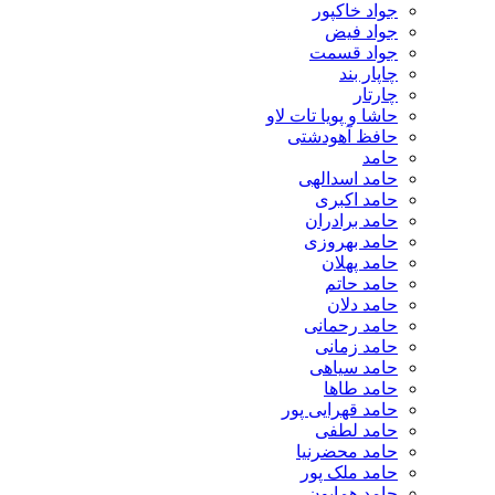
جواد خاکپور
جواد فیض
جواد قسمت
چاپار بند
چارتار
حاشا و پویا تات لاو
حافظ آهودشتی
حامد
حامد اسدالهی
حامد اکبری
حامد برادران
حامد بهروزی
حامد پهلان
حامد حاتم
حامد دلان
حامد رحمانی
حامد زمانی
حامد سیاهی
حامد طاها
حامد قهرایی پور
حامد لطفی
حامد محضرنیا
حامد ملک پور
حامد همایون