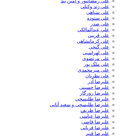
علی رمضانپور و آمین بند
علی زند وکیلی
علی سپاهی
علی ستوده
علی صدر
علی عبدالمالکی
علی قریبی
علی کرمانشاهی
علی گنجی
علی لهراسبی
علی مرتضوی
علی ملک پور
علی میرمحمدی
علی نظریان
علیرضا آذر
علیرضا حسینی
علیرضا روزگار
علیرضا طلیسچی
علیرضا طلیسچی و سعید آتانی
علیرضا ظریف
علیرضا عباسی
علیرضا قاضی
علیرضا قربانی
علیرضا قنبر