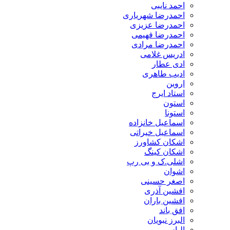
احمد نایبی
احمدرضا شهریاری
احمدرضا عزیزی
احمدرضا فهیمی
احمدرضا مرادی
ادریس غلامی
ادی عطار
ادیب طاهری
اروین
استاد ایرج
استون
استونا
اسماعیل خانزاده
اسماعیل خیراتی
اشکان کشاورز
اشکان کینگ
اشلی.ک و بی رپ
اشوان
اصغر حسینی
افشین آذری
افشین باران
افق باند
البرز نبویان
الیاس