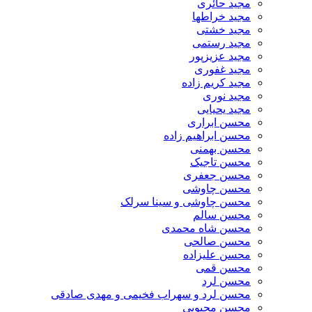
مجید حائری
مجید خراطها
مجید خشتی
مجید رستمی
مجید عزیزپور
مجید غفوری
مجید کریم زاده
مجید نوری
مجید یحیایی
محسن ابراری
محسن ابراهیم زاده
محسن بهمنی
محسن تاجیک
محسن جعفری
محسن چاوشی
محسن چاوشی و سینا سرلک
محسن سالم
محسن شاه محمدی
محسن صالحی
محسن علیزاده
محسن قمی
محسن لرد
محسن لرد و سهراب فخیمی و مهدی صادقی
محسن محبوبی