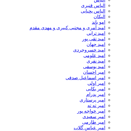
الیاس قنبرى
الیاس یحیایی
الیکان
امو باند
امید آمری و مجتبی کبیری و مهدى مقدم
امید ترابی
امید تقی پور
امید جهان
امید خسروجردی
امید علومی
امید نفری
امید یوسفی
امیر احسان
امیر اسماعیل صدفی
امیر اولی
امیر بکایی
امیر پدرام
امیر پرستاری
امیر ته ته
امیر خواجه پور
امیر سعیدی
امیر طارمی
امیر عباس گلاب