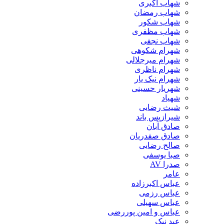
شهاب اکبری
شهاب رمضان
شهاب شکور
شهاب مظفری
شهاب نجفی
شهرام شکوهی
شهرام میرجلالی
شهرام ناظری
شهرام نیک یار
شهریار حسینی
شهیاد
شیث رضایی
شیرازیس باند
صادق آبان
صادق صفدریان
صالح رضایی
صبا یوسفی
صدرا AV
عامر
عباس اکبرزاده
عباس رزمی
عباس سهیلی
عباس و امین پوررضی
عبد نیک