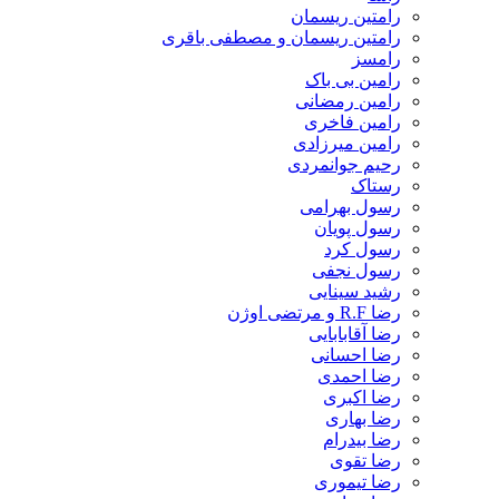
رامتین ریسمان
رامتین ریسمان و مصطفی باقری
رامسز
رامین بی باک
رامین رمضانی
رامین فاخری
رامین میرزادی
رحیم جوانمردی
رستاک
رسول بهرامی
رسول پویان
رسول کرد
رسول نجفی
رشید سینایی
رضا R.F و مرتضی اوژن
رضا آقابابایی
رضا احسانی
رضا احمدی
رضا اکبری
رضا بهاری
رضا بیدرام
رضا تقوی
رضا تیموری