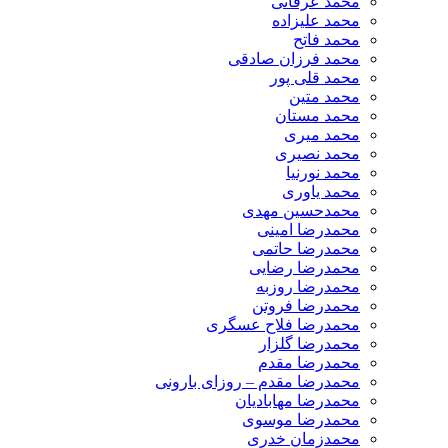
محمد عرفانی
محمد علیزاده
محمد فاتح
محمد فرزان صادقی
محمد قلی پور
محمد متین
محمد مستان
محمد میری
محمد نصیری
محمد نورنیا
محمد یاوری
محمدحسین مهدی
محمدرضا امینی
محمدرضا حاتمی
محمدرضا رضایی
محمدرضا روزبه
محمدرضا فروتن
محمدرضا فلاح عسگری
محمدرضا گلزار
محمدرضا مقدم
محمدرضا مقدم – روزای بارونی
محمدرضا مهابادیان
محمدرضا موسوی
محمدزمان خدری