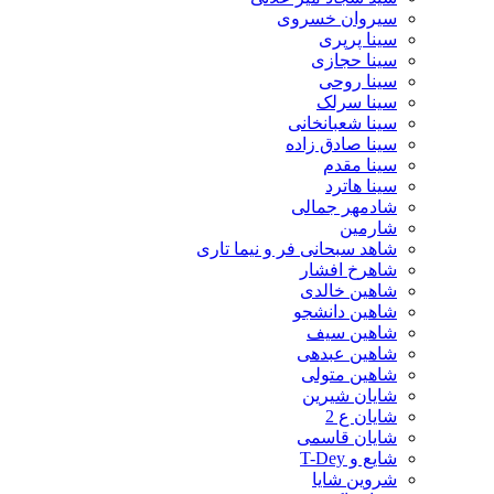
سیروان خسروی
سینا پرپری
سینا حجازی
سینا روحی
سینا سرلک
سینا شعبانخانی
سینا صادق زاده
سینا مقدم
سینا هاترد
شادمهر جمالی
شارمین
شاهد سبحانی فر و نیما تاری
شاهرخ افشار
شاهین خالدی
شاهین دانشجو
شاهین سیف
شاهین عبدهی
شاهین متولی
شایان شیرین
شایان ع 2
شایان قاسمی
شایع و T-Dey
شروین شایا