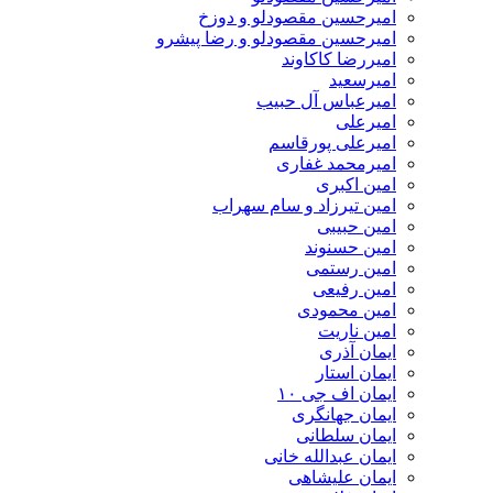
امیرحسین مقصودلو و دوزخ
امیرحسین مقصودلو و رضا پیشرو
امیررضا کاکاوند
امیرسعید
امیرعباس آل حبیب
امیرعلی
امیرعلی پورقاسم
امیرمحمد غفاری
امین اکبری
امین تیرزاد و سام سهراب
امین حبیبی
امین حسنوند
امین رستمی
امین رفیعی
امین محمودی
امین ناریت
ایمان آذری
ایمان استار
ایمان اف جی ۱۰
ایمان جهانگری
ایمان سلطانی
ایمان عبدالله خانی
ایمان علیشاهی