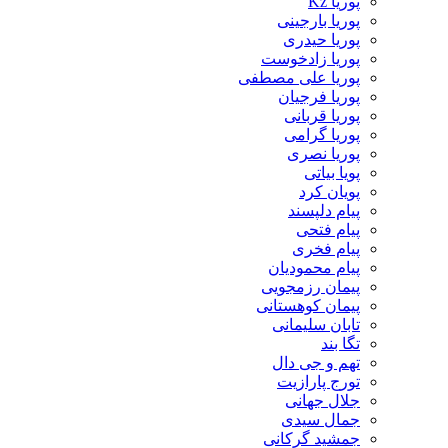
پوریا Kz
پوریا بارجینی
پوریا حیدری
پوریا زادخوست
پوریا علی مصطفی
پوریا فرجیان
پوریا قربانی
پوریا گرامی
پوریا نصری
پویا بیاتی
پویان کرد
پیام دلپسند
پیام فتحی
پیام فخری
پیام محمودیان
پیمان رزمجویی
پیمان کوهستانی
تابان سلیمانی
تگا بند
تهم و جی دال
تورج پارازیت
جلال جهانی
جمال سیدی
جمشید گرکانی