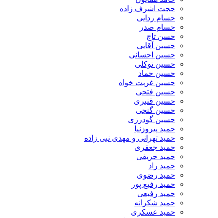
حجت اشرف زاده
حسام ردایی
حسام صدر
حسن تاج
حسین آقایی
حسین احسانی
حسین توکلی
حسین حماد
حسین غربت خواه
حسین فتحی
حسین قنبری
حسین گنجی
حسین گودرزی
حمید پیروزنیا
حمید تهرانی و مهدی نبی زاده
حمید جعفری
حمید حریفی
حمید راد
حمید رضوی
حمید رفیع پور
حمید رفیعی
حمید شکرانه
حمید عسکری