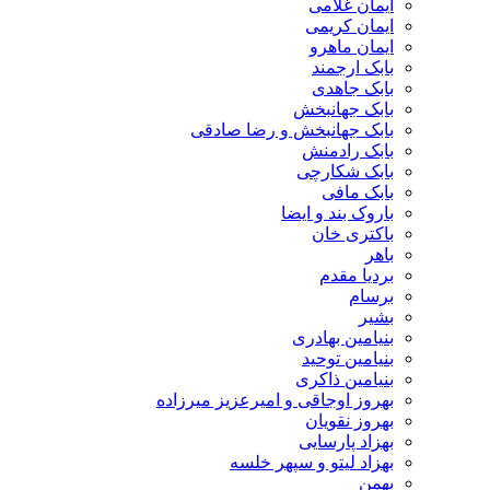
ایمان غلامی
ایمان کریمی
ایمان ماهرو
بابک ارجمند
بابک جاهدی
بابک جهانبخش
بابک جهانبخش و رضا صادقی
بابک رادمنش
بابک شکارچی
بابک مافی
باروک بند و ایضا
باکتری خان
باهر
بردیا مقدم
برسام
بشیر
بنیامین بهادری
بنیامین توحید
بنیامین ذاکری
بهروز اوجاقی و امیرعزیز میرزاده
بهروز نقویان
بهزاد پارسایی
بهزاد لیتو و سپهر خلسه
بهمن