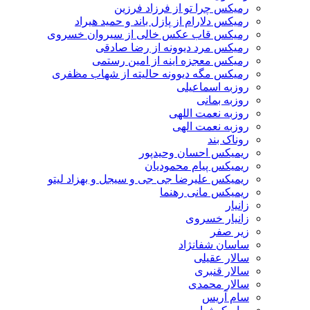
رمیکس چرا تو از فرزاد فرزین
رمیکس دلارام از پازل باند و حمید هیراد
رمیکس قاب عکس خالی از سیروان خسروی
رمیکس مرد دیوونه از رضا صادقی
رمیکس معجزه اینه از امین رستمی
رمیکس مگه دیوونه حالیته از شهاب مظفری
روزبه اسماعیلی
روزبه بمانی
روزبه نعمت اللهی
روزبه نعمت الهی
روناک بند
ریمیکس احسان وحیدپور
ریمیکس پیام محمودیان
ریمیکس علیرضا جی جی و سیجل و بهزاد لیتو
ریمیکس مانی رهنما
زانیار
زانیار خسروی
زیر صفر
ساسان شفانژاد
سالار عقیلی
سالار قنبری
سالار محمدی
سام آریس