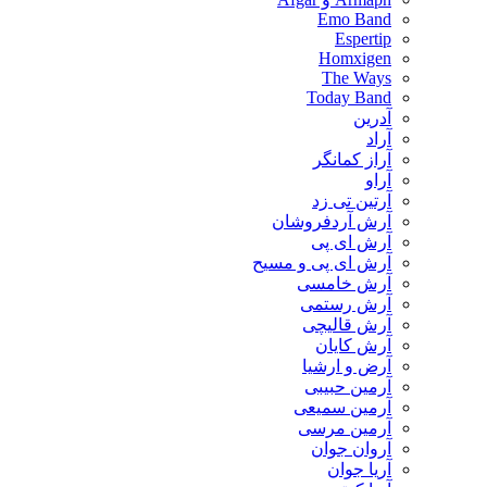
Emo Band
Espertip
Homxigen
The Ways
Today Band
آدرین
آراد
آراز کمانگر
آراو
آرتین تی زد
آرش آردفروشان
آرش ای پی
آرش ای پی و مسیح
آرش خامسی
آرش رستمی
آرش قالیچی
آرش کایان
​آرض و ارشیا
آرمین حبیبی
آرمین سمیعی
آرمین مرسی
آروان جوان
آریا جوان