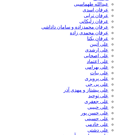
عبدالله طهماسبی‎
عرفان اسدی
عرفان ترابی
عرفان زلیکانی
عرفان محمدزاده و سامان داداشی
عرفان محمدی زاده
عرفان یکتا
علی آتبین
علی ارشدی
علی اصحابی
علی اعتماد
علی بهرامی
علی بیات
علی پرویزی
علی پی جی
علی پیشتاز و مهدی آذر
علی توحید
علی جعفری
علی حبیبی
علی حسن پور
علی حسینی
علی خادمی
علی دشتی