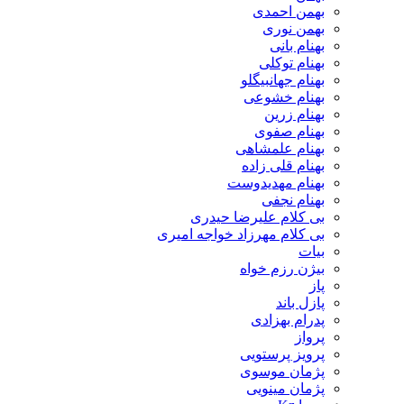
بهمن احمدی
بهمن نوری
بهنام بانی
بهنام توکلی
بهنام جهانبیگلو
بهنام خشوعی
بهنام زرین
بهنام صفوی
بهنام علمشاهی
بهنام قلی زاده
بهنام مهدیدوست
بهنام نجفی
بی کلام علیرضا حیدری
بی کلام مهرزاد خواجه امیری
بیات
بیژن رزم خواه
پاز
پازل باند
پدرام بهزادی
پرواز
پرویز پرستویی
پژمان موسوی
پژمان مینویی