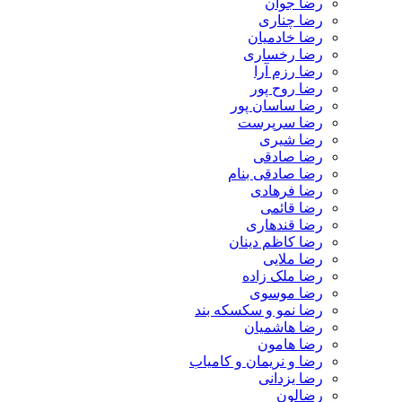
رضا جوان
رضا چناری
رضا خادمیان
رضا رخساری
رضا رزم آرا
رضا روح پور
رضا ساسان پور
رضا سرپرست
رضا شیری
رضا صادقی
رضا صادقی بنام
رضا فرهادی
رضا قائمی
رضا قندهاری
رضا کاظم دینان
رضا ملایی
رضا ملک زاده
رضا موسوی
رضا نمو و سکسکه بند
رضا هاشمیان
رضا هامون
رضا و نریمان و کامیاب
رضا یزدانی
رضالون