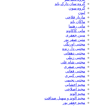
گروه سان دارک باند
گروه سون
لیون
مازیار فلاحی
ماکان باند
مانی رهنما
مانی کاکاوند
مبین جعفری
متین صفر پور
مجتبی اورنگی
مجتبی دل زنده
مجتبی دهقانی
مجتبی زینلی
مجتبی شاه علی
مجتبی صفری
مجتبی فغانی
مجتبی کبیری
مجتبی نجیمی
مجید اخشابی
مجید اصلاحی
مجید الوند‎
مجید الوند و سهیل صداقت
مجید جعفر پور