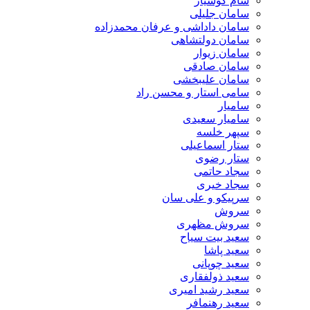
سام کوشیار
سامان جلیلی
سامان داداشی و عرفان محمدزاده
سامان دولتشاهی
سامان زیوار
سامان صادقی
سامان علیبخشی
سامی استار و محسن راد
سامیار
سامیار سعیدی
سپهر خلسه
ستار اسماعیلی
ستار رضوی
سجاد حاتمی
سجاد خیری
سرپیکو و علی سان
سروش
سروش مظهری
سعید بیت سیاح
سعید پاشا
سعید چوپانی
سعید ذولفقاری
سعید رشید امیری
سعید رهنمافر