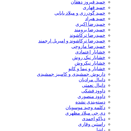
حمید فیروز دهقان
حمید قهاری
حمید گودرزی و میلاد بابایی
حمید هیراد
حمیدرضا اکبری
حمیدرضا برومند
حمیدرضا ترکاشوند
حمیدرضا ترکاشوند و امیریل ارجمند
حمیدرضا مازوچی
خشایار اعتمادی
خشایار نیک روش
خشایار نیکروش
خشایار و نیما و کانو
داریوش جمشیدی و کامبیز جمشیدی
دانیال مرادیان
دانیال نعمتی
داوود فشکی
داوود منصوری
دسته‌بندی نشده
دکلمه وحید موسویان
دی جی میلاد مظهری
دیاکو احمدی
راستین وقاری
راشا