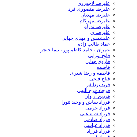
علیرضا لاجوردی
علیرضا منصوری فرد
علیرضا مهدیان
علیرضا مهرکام
علیرضا ندرلو
علیرضا ی
علیشمس و مهدی جهانی
عماد طالب زاده
عمران ، حامد کاظم پور ، نیما حنجر
فاتح نورایی
فاروق جدلی
فاطمه
فاطمه و رضا شیری
فتاح فتحی
فربد یزدانفر
فرجاد فرج اللهی
فردین آر وان
فرزاد بیباش و وحید تتورا
فرزاد خرمی
فرزاد شاه علی
فرزاد صادقی
فرزاد عباسی
فرزاد فرزاد
فرزاد فرزین