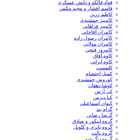
فواد فالکو و دانش عسکری
قاسم افشار و مجید مکس
کاظم زرین
کامبیز جمشیدی
کامبیز فراهانی
کامران آقاخانی
کامران رسول زاده
کامران مولایی
کامروز فتحی
کاوه آفاق
کاوه ایرانی
کلمست
کمیل احتشام
کوروش جمشیدی
کوشا دهقان
کی آرش
کیا دپرس
کیوان اسماعیلی
گرام بند
گرشا رضایی
گروه اپیکور و صادق
گروه باتری و کلونل
گروه پالت
گروه دنگ شو