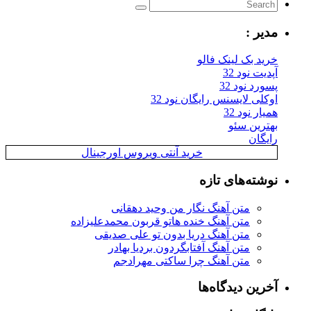
مدیر :
خرید بک لینک فالو
آپدیت نود 32
پسورد نود 32
اوکلی لایسنس رایگان نود 32
همیار نود 32
بهترین سئو
رایگان
خرید آنتی ویروس اورجینال
نوشته‌های تازه
متن آهنگ نگار من وحید دهقانی
متن آهنگ خنده هاتو قربون محمدعلیزاده
متن آهنگ دریا بدون تو علی صدیقی
متن آهنگ آفتابگردون بردیا بهادر
متن آهنگ چرا ساکتی مهرادجم
آخرین دیدگاه‌ها