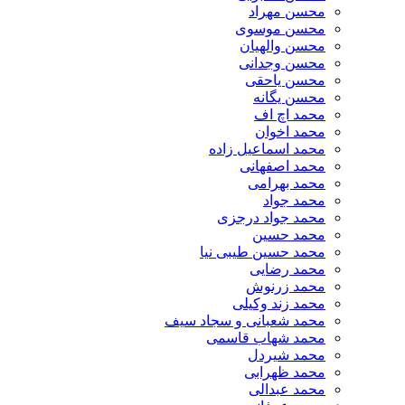
محسن مهراد
محسن موسوی
محسن والهیان
محسن وجدانی
محسن یاحقی
محسن یگانه
محمد اچ اف
محمد اخوان
محمد اسماعیل زاده
محمد اصفهانی
محمد بهرامی
محمد جواد
محمد جواد درجزی
محمد حسین
محمد حسین طیبی نیا
محمد رضایی
محمد زرنوش
محمد زند وکیلی
محمد شعبانی و سجاد سیف
محمد شهاب قاسمی
​محمد شیردل
محمد ظهرابی
محمد عبدالی