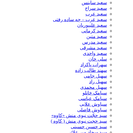
سعید ساینس
سعید سراج
سعید عرب
سعید عرب – چه ساده رفتی
سعید علیپوریان
سعید کرمانی
سعید متین
سعید مدرس
سعید مشرقی
سعید واحدی
سلی خان
سهراب پاکزاد
سهند طالب زاده
سهیل جامی
سهیل راد
سهیل محمدی
سیامک خانلو
سیامک عباسی
سیاوش علایی
سیاوش فاضلی
سید حجّت نبوی منش «کاوه»
سید حجت نبوی منش ( کاوه )
سید حسین حسینى
سید سجاد میر علائی