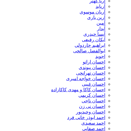
آریا کهتر
آریابد
آریان موسوی
آرین یاری
آمین
آیدار
آیسا حیدری
آیکان رفیعی
ابراهیم چاردولی
ابوالفضل صالحی
اجوید
احسان اراتو
احسان پیوندی
احسان تهرانچی
احسان خواجه امیری
احسان غیبی
احسان کاکا و مهدی کاکازاده
احسان کریمی
احسان ناجی
احسان نی زن
احسان وحیدپور
احمد ابوذر خانی فرد
احمد سعیدی
احمد صفایی