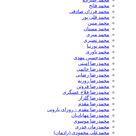
محمد فاتح
محمد فرزان صادقی
محمد قلی پور
محمد متین
محمد مستان
محمد میری
محمد نصیری
محمد نورنیا
محمد یاوری
محمدحسین مهدی
محمدرضا امینی
محمدرضا حاتمی
محمدرضا رضایی
محمدرضا روزبه
محمدرضا فروتن
محمدرضا فلاح عسگری
محمدرضا گلزار
محمدرضا مقدم
محمدرضا مقدم – روزای بارونی
محمدرضا مهابادیان
محمدرضا موسوی
محمدزمان خدری
محمدعلی محمودی (رادمان)