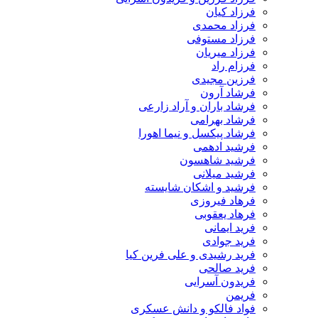
فرزاد کیان
فرزاد محمدی
فرزاد مستوفی
فرزاد میریان
فرزام راد
فرزین مجیدی
فرشاد آرون
فرشاد باران و آراد زارعی
فرشاد بهرامی
فرشاد پیکسل و نیما اهورا
فرشید ادهمی
فرشید شاهسون
فرشید میلانی
فرشید و اشکان شایسته
فرهاد فیروزی
فرهاد یعقوبی
فرید ایمانی
فرید جوادی
فرید رشیدی و علی فرین کیا
فرید صالحی
فریدون آسرایی
فریمن
فواد فالکو و دانش عسکری