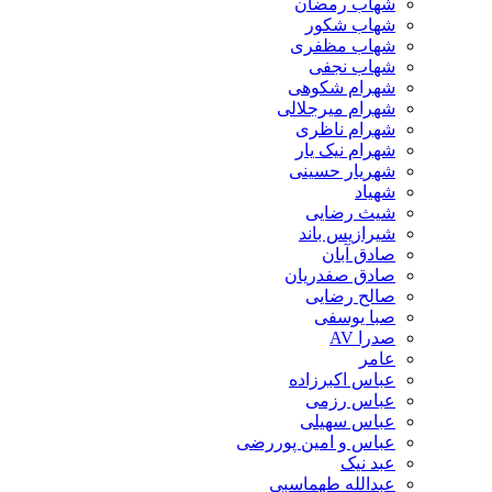
شهاب رمضان
شهاب شکور
شهاب مظفری
شهاب نجفی
شهرام شکوهی
شهرام میرجلالی
شهرام ناظری
شهرام نیک یار
شهریار حسینی
شهیاد
شیث رضایی
شیرازیس باند
صادق آبان
صادق صفدریان
صالح رضایی
صبا یوسفی
صدرا AV
عامر
عباس اکبرزاده
عباس رزمی
عباس سهیلی
عباس و امین پوررضی
عبد نیک
عبدالله طهماسبی‎