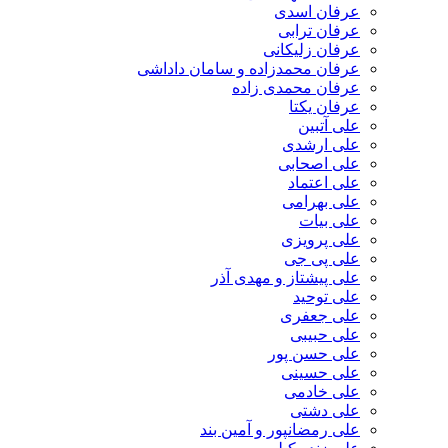
عرفان اسدی
عرفان ترابی
عرفان زلیکانی
عرفان محمدزاده و سامان داداشی
عرفان محمدی زاده
عرفان یکتا
علی آتبین
علی ارشدی
علی اصحابی
علی اعتماد
علی بهرامی
علی بیات
علی پرویزی
علی پی جی
علی پیشتاز و مهدی آذر
علی توحید
علی جعفری
علی حبیبی
علی حسن پور
علی حسینی
علی خادمی
علی دشتی
علی رمضانپور و آمین بند