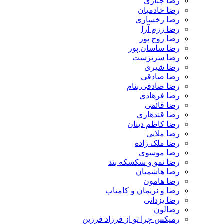
رضا چناری
رضا خادمیان
رضا رخساری
رضا رزم آرا
رضا روح پور
رضا ساسان پور
رضا سرپرست
رضا شیری
رضا صادقی
رضا صادقی بنام
رضا فرهادی
رضا قائمی
رضا قندهاری
رضا کاظم دینان
رضا ملایی
رضا ملک زاده
رضا موسوی
رضا نمو و سکسکه بند
رضا هاشمیان
رضا هامون
رضا و نریمان و کامیاب
رضا یزدانی
رضالون
رمیکس چرا تو از فرزاد فرزین