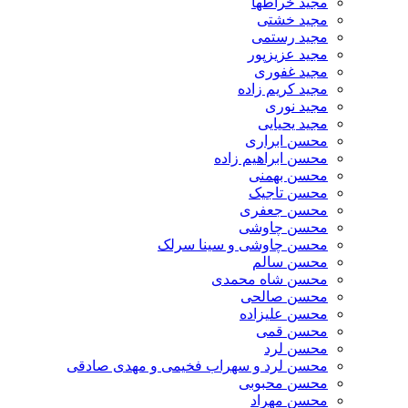
مجید خراطها
مجید خشتی
مجید رستمی
مجید عزیزپور
مجید غفوری
مجید کریم زاده
مجید نوری
مجید یحیایی
محسن ابراری
محسن ابراهیم زاده
محسن بهمنی
محسن تاجیک
محسن جعفری
محسن چاوشی
محسن چاوشی و سینا سرلک
محسن سالم
محسن شاه محمدی
محسن صالحی
محسن علیزاده
محسن قمی
محسن لرد
محسن لرد و سهراب فخیمی و مهدی صادقی
محسن محبوبی
محسن مهراد