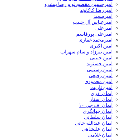
امیرحسین مقصودلو و رضا پیشرو
امیررضا کاکاوند
امیرسعید
امیرعباس آل حبیب
امیرعلی
امیرعلی پورقاسم
امیرمحمد غفاری
امین اکبری
امین تیرزاد و سام سهراب
امین حبیبی
امین حسنوند
امین رستمی
امین رفیعی
امین محمودی
امین ناریت
ایمان آذری
ایمان استار
ایمان اف جی ۱۰
ایمان جهانگری
ایمان سلطانی
ایمان عبدالله خانی
ایمان علیشاهی
ایمان غلامی