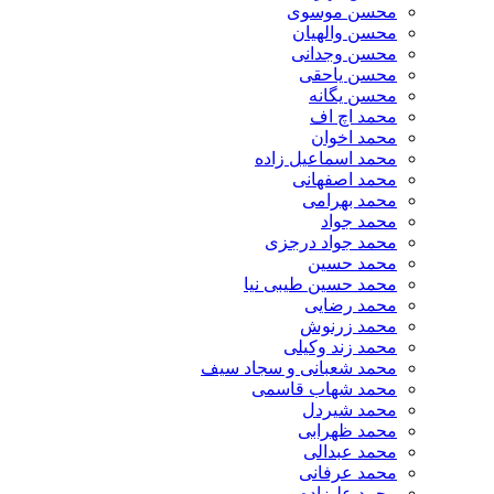
محسن موسوی
محسن والهیان
محسن وجدانی
محسن یاحقی
محسن یگانه
محمد اچ اف
محمد اخوان
محمد اسماعیل زاده
محمد اصفهانی
محمد بهرامی
محمد جواد
محمد جواد درجزی
محمد حسین
محمد حسین طیبی نیا
محمد رضایی
محمد زرنوش
محمد زند وکیلی
محمد شعبانی و سجاد سیف
محمد شهاب قاسمی
​محمد شیردل
محمد ظهرابی
محمد عبدالی
محمد عرفانی
محمد علیزاده