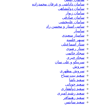
سامان داداشی و عرفان محمدزاده
سامان دولتشاهی
سامان زیوار
سامان صادقی
سامان علیبخشی
سامی استار و محسن راد
سامیار
سامیار سعیدی
سپهر خلسه
ستار اسماعیلی
ستار رضوی
سجاد حاتمی
سجاد خیری
سرپیکو و علی سان
سروش
سروش مظهری
سعید بیت سیاح
سعید پاشا
سعید چوپانی
سعید ذولفقاری
سعید رشید امیری
سعید رهنمافر
سعید ساینس