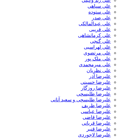
علی زند وکیلی
علی سپاهی
علی ستوده
علی صدر
علی عبدالمالکی
علی قریبی
علی کرمانشاهی
علی گنجی
علی لهراسبی
علی مرتضوی
علی ملک پور
علی میرمحمدی
علی نظریان
علیرضا آذر
علیرضا حسینی
علیرضا روزگار
علیرضا طلیسچی
علیرضا طلیسچی و سعید آتانی
علیرضا ظریف
علیرضا عباسی
علیرضا قاضی
علیرضا قربانی
علیرضا قنبر
علیرضا لاجوردی