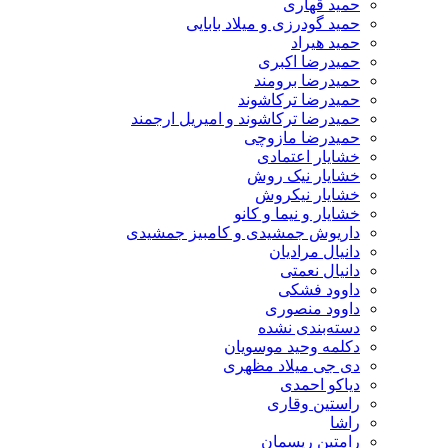
حمید قهاری
حمید گودرزی و میلاد بابایی
حمید هیراد
حمیدرضا اکبری
حمیدرضا برومند
حمیدرضا ترکاشوند
حمیدرضا ترکاشوند و امیریل ارجمند
حمیدرضا مازوچی
خشایار اعتمادی
خشایار نیک روش
خشایار نیکروش
خشایار و نیما و کانو
داریوش جمشیدی و کامبیز جمشیدی
دانیال مرادیان
دانیال نعمتی
داوود فشکی
داوود منصوری
دسته‌بندی نشده
دکلمه وحید موسویان
دی جی میلاد مظهری
دیاکو احمدی
راستین وقاری
راشا
رامتین ریسمان