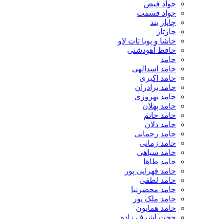
جواد فیض
جواد قسمت
چاپار بند
چارتار
حاشا و پویا تات لاو
حافظ آهودشتی
حامد
حامد اسدالهی
حامد اکبری
حامد برادران
حامد بهروزی
حامد پهلان
حامد حاتم
حامد دلان
حامد رحمانی
حامد زمانی
حامد سیاهی
حامد طاها
حامد قهرایی پور
حامد لطفی
حامد محضرنیا
حامد ملک پور
حامد همایون
حجت اشرف زاده