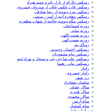
رمیکس دلارام از پازل باند و حمید هیراد
رمیکس قاب عکس خالی از سیروان خسروی
رمیکس مرد دیوونه از رضا صادقی
رمیکس معجزه اینه از امین رستمی
رمیکس مگه دیوونه حالیته از شهاب مظفری
روزبه اسماعیلی
روزبه بمانی
روزبه نعمت اللهی
روزبه نعمت الهی
روناک بند
ریمیکس احسان وحیدپور
ریمیکس پیام محمودیان
ریمیکس علیرضا جی جی و سیجل و بهزاد لیتو
ریمیکس مانی رهنما
زانیار
زانیار خسروی
زیر صفر
ساسان شفانژاد
سالار عقیلی
سالار قنبری
سالار محمدی
سام آریس
سام کوشیار
سامان جلیلی