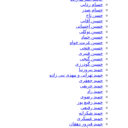
حسام ردایی
حسام صدر
حسن تاج
حسین آقایی
حسین احسانی
حسین توکلی
حسین حماد
حسین غربت خواه
حسین فتحی
حسین قنبری
حسین گنجی
حسین گودرزی
حمید پیروزنیا
حمید تهرانی و مهدی نبی زاده
حمید جعفری
حمید حریفی
حمید راد
حمید رضوی
حمید رفیع پور
حمید رفیعی
حمید شکرانه
حمید عسکری
حمید فیروز دهقان