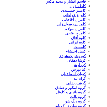
قاسم افشار و مجید مکس
کاظم زرین
کامبیز جمشیدی
کامبیز فراهانی
کامران آقاخانی
کامران رسول زاده
کامران مولایی
کامروز فتحی
کاوه آفاق
کاوه ایرانی
کلمست
کمیل احتشام
کوروش جمشیدی
کوشا دهقان
کی آرش
کیا دپرس
کیوان اسماعیلی
گرام بند
گرشا رضایی
گروه اپیکور و صادق
گروه باتری و کلونل
گروه پالت
گروه دنگ شو
گروه سان دارک باند