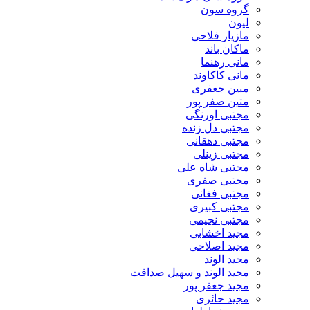
گروه سون
لیون
مازیار فلاحی
ماکان باند
مانی رهنما
مانی کاکاوند
مبین جعفری
متین صفر پور
مجتبی اورنگی
مجتبی دل زنده
مجتبی دهقانی
مجتبی زینلی
مجتبی شاه علی
مجتبی صفری
مجتبی فغانی
مجتبی کبیری
مجتبی نجیمی
مجید اخشابی
مجید اصلاحی
مجید الوند‎
مجید الوند و سهیل صداقت
مجید جعفر پور
مجید حائری