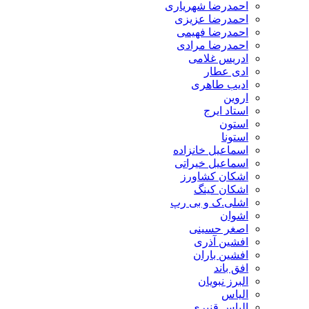
احمدرضا شهریاری
احمدرضا عزیزی
احمدرضا فهیمی
احمدرضا مرادی
ادریس غلامی
ادی عطار
ادیب طاهری
اروین
استاد ایرج
استون
استونا
اسماعیل خانزاده
اسماعیل خیراتی
اشکان کشاورز
اشکان کینگ
اشلی.ک و بی رپ
اشوان
اصغر حسینی
افشین آذری
افشین باران
افق باند
البرز نبویان
الیاس
الیاس قنبرى