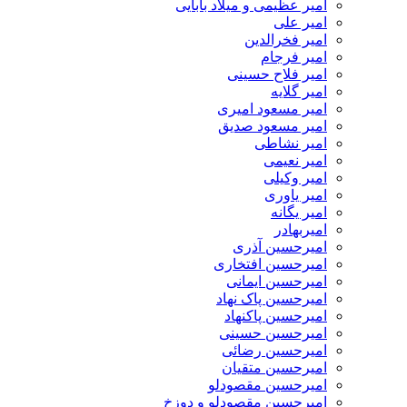
امیر عظیمی و میلاد بابایی
امیر علی
امیر فخرالدین
امیر فرجام
امیر فلاح حسینی
امیر گلایه
امیر مسعود امیری
امیر مسعود صدیق
امیر نشاطی
امیر نعیمی
امیر وکیلی
امیر یاوری
امیر یگانه
امیربهادر
امیرحسین آذری
امیرحسین افتخاری
امیرحسین ایمانی
امیرحسین پاک نهاد
امیرحسین پاکنهاد
امیرحسین حسینی
امیرحسین رضائی
امیرحسین متقیان
امیرحسین مقصودلو
امیرحسین مقصودلو و دوزخ