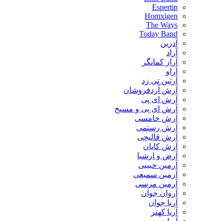
Espertip
Homxigen
The Ways
Today Band
آدرین
آراد
آراز کمانگر
آراو
آرتین تی زد
آرش آردفروشان
آرش ای پی
آرش ای پی و مسیح
آرش خامسی
آرش رستمی
آرش قالیچی
آرش کایان
​آرض و ارشیا
آرمین حبیبی
آرمین سمیعی
آرمین مرسی
آروان جوان
آریا جوان
آریا کهتر