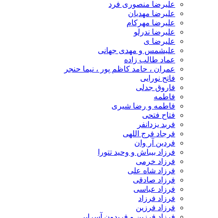
علیرضا منصوری فرد
علیرضا مهدیان
علیرضا مهرکام
علیرضا ندرلو
علیرضا ی
علیشمس و مهدی جهانی
عماد طالب زاده
عمران ، حامد کاظم پور ، نیما حنجر
فاتح نورایی
فاروق جدلی
فاطمه
فاطمه و رضا شیری
فتاح فتحی
فربد یزدانفر
فرجاد فرج اللهی
فردین آر وان
فرزاد بیباش و وحید تتورا
فرزاد خرمی
فرزاد شاه علی
فرزاد صادقی
فرزاد عباسی
فرزاد فرزاد
فرزاد فرزین
فرزاد فرزین و فریدون آسرایی