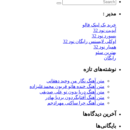
مدیر :
خرید بک لینک فالو
آپدیت نود 32
پسورد نود 32
اوکلی لایسنس رایگان نود 32
همیار نود 32
بهترین سئو
رایگان
نوشته‌های تازه
متن آهنگ نگار من وحید دهقانی
متن آهنگ خنده هاتو قربون محمدعلیزاده
متن آهنگ دریا بدون تو علی صدیقی
متن آهنگ آفتابگردون بردیا بهادر
متن آهنگ چرا ساکتی مهرادجم
آخرین دیدگاه‌ها
بایگانی‌ها