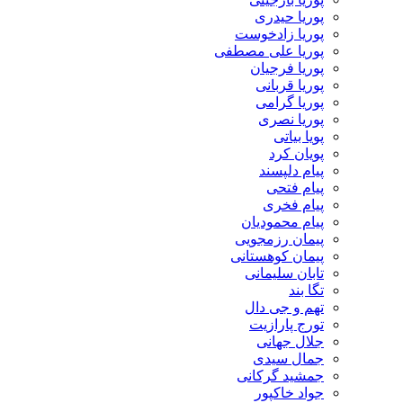
پوریا حیدری
پوریا زادخوست
پوریا علی مصطفی
پوریا فرجیان
پوریا قربانی
پوریا گرامی
پوریا نصری
پویا بیاتی
پویان کرد
پیام دلپسند
پیام فتحی
پیام فخری
پیام محمودیان
پیمان رزمجویی
پیمان کوهستانی
تابان سلیمانی
تگا بند
تهم و جی دال
تورج پارازیت
جلال جهانی
جمال سیدی
جمشید گرکانی
جواد خاکپور