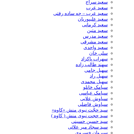
سعید سراج
سعید عرب
سعید عرب – چه ساده رفتی
سعید علیپوریان
سعید کرمانی
سعید متین
سعید مدرس
سعید مشرقی
سعید واحدی
سلی خان
سهراب پاکزاد
سهند طالب زاده
سهیل جامی
سهیل راد
سهیل محمدی
سیامک خانلو
سیامک عباسی
سیاوش علایی
سیاوش فاضلی
سید حجّت نبوی منش «کاوه»
سید حجت نبوی منش ( کاوه )
سید حسین حسینى
سید سجاد میر علائی
سیروان خسروی