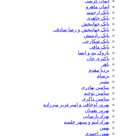
ایمان کریمی
ایمان ماهرو
بابک ارجمند
بابک جاهدی
بابک جهانبخش
بابک جهانبخش و رضا صادقی
بابک رادمنش
بابک شکارچی
بابک مافی
باروک بند و ایضا
باکتری خان
باهر
بردیا مقدم
برسام
بشیر
بنیامین بهادری
بنیامین توحید
بنیامین ذاکری
بهروز اوجاقی و امیرعزیز میرزاده
بهروز نقویان
بهزاد پارسایی
بهزاد لیتو و سپهر خلسه
بهمن
بهمن احمدی