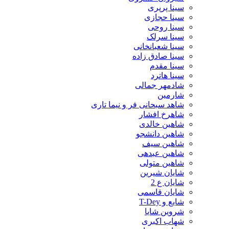
سینا پرپری
سینا حجازی
سینا روحی
سینا سرلک
سینا شعبانخانی
سینا صادق زاده
سینا مقدم
سینا هاترد
شادمهر جمالی
شارمین
شاهد سبحانی فر و نیما تاری
شاهرخ افشار
شاهین خالدی
شاهین دانشجو
شاهین سیف
شاهین عبدهی
شاهین متولی
شایان شیرین
شایان ع 2
شایان قاسمی
شایع و T-Dey
شروین شایا
شهاب اکبری