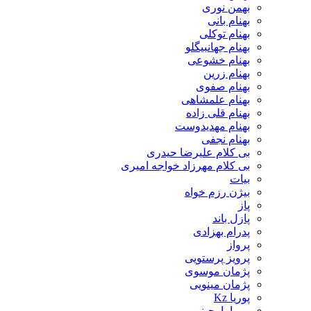
بهمن نوری
بهنام بانی
بهنام توکلی
بهنام جهانبیگلو
بهنام خشوعی
بهنام زرین
بهنام صفوی
بهنام علمشاهی
بهنام قلی زاده
بهنام مهدیدوست
بهنام نجفی
بی کلام علیرضا حیدری
بی کلام مهرزاد خواجه امیری
بیات
بیژن رزم خواه
پاز
پازل باند
پدرام بهزادی
پرواز
پرویز پرستویی
پژمان موسوی
پژمان مینویی
پوریا Kz
پوریا بارجینی