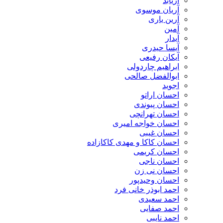
آریابد
آریان موسوی
آرین یاری
آمین
آیدار
آیسا حیدری
آیکان رفیعی
ابراهیم چاردولی
ابوالفضل صالحی
اجوید
احسان اراتو
احسان پیوندی
احسان تهرانچی
احسان خواجه امیری
احسان غیبی
احسان کاکا و مهدی کاکازاده
احسان کریمی
احسان ناجی
احسان نی زن
احسان وحیدپور
احمد ابوذر خانی فرد
احمد سعیدی
احمد صفایی
احمد نایبی