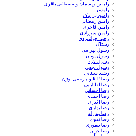
رامتین ریسمان و مصطفی باقری
رامسز
رامین بی باک
رامین رمضانی
رامین فاخری
رامین میرزادی
رحیم جوانمردی
رستاک
رسول بهرامی
رسول پویان
رسول کرد
رسول نجفی
رشید سینایی
رضا R.F و مرتضی اوژن
رضا آقابابایی
رضا احسانی
رضا احمدی
رضا اکبری
رضا بهاری
رضا بیدرام
رضا تقوی
رضا تیموری
رضا جوان