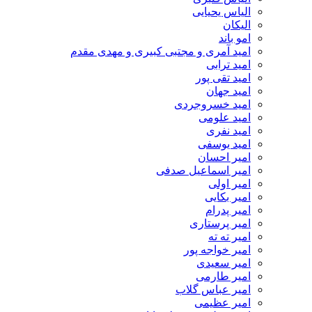
الیاس یحیایی
الیکان
امو باند
امید آمری و مجتبی کبیری و مهدى مقدم
امید ترابی
امید تقی پور
امید جهان
امید خسروجردی
امید علومی
امید نفری
امید یوسفی
امیر احسان
امیر اسماعیل صدفی
امیر اولی
امیر بکایی
امیر پدرام
امیر پرستاری
امیر ته ته
امیر خواجه پور
امیر سعیدی
امیر طارمی
امیر عباس گلاب
امیر عظیمی