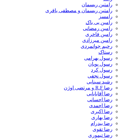
رامتین ریسمان
رامتین ریسمان و مصطفی باقری
رامسز
رامین بی باک
رامین رمضانی
رامین فاخری
رامین میرزادی
رحیم جوانمردی
رستاک
رسول بهرامی
رسول پویان
رسول کرد
رسول نجفی
رشید سینایی
رضا R.F و مرتضی اوژن
رضا آقابابایی
رضا احسانی
رضا احمدی
رضا اکبری
رضا بهاری
رضا بیدرام
رضا تقوی
رضا تیموری