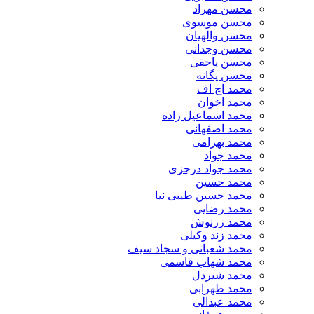
محسن مهراد
محسن موسوی
محسن والهیان
محسن وجدانی
محسن یاحقی
محسن یگانه
محمد اچ اف
محمد اخوان
محمد اسماعیل زاده
محمد اصفهانی
محمد بهرامی
محمد جواد
محمد جواد درجزی
محمد حسین
محمد حسین طیبی نیا
محمد رضایی
محمد زرنوش
محمد زند وکیلی
محمد شعبانی و سجاد سیف
محمد شهاب قاسمی
​محمد شیردل
محمد ظهرابی
محمد عبدالی