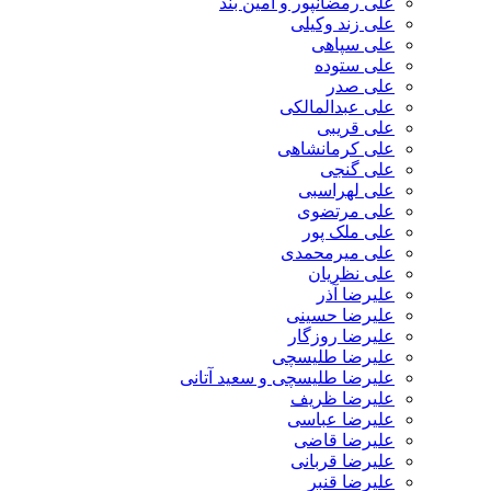
علی رمضانپور و آمین بند
علی زند وکیلی
علی سپاهی
علی ستوده
علی صدر
علی عبدالمالکی
علی قریبی
علی کرمانشاهی
علی گنجی
علی لهراسبی
علی مرتضوی
علی ملک پور
علی میرمحمدی
علی نظریان
علیرضا آذر
علیرضا حسینی
علیرضا روزگار
علیرضا طلیسچی
علیرضا طلیسچی و سعید آتانی
علیرضا ظریف
علیرضا عباسی
علیرضا قاضی
علیرضا قربانی
علیرضا قنبر