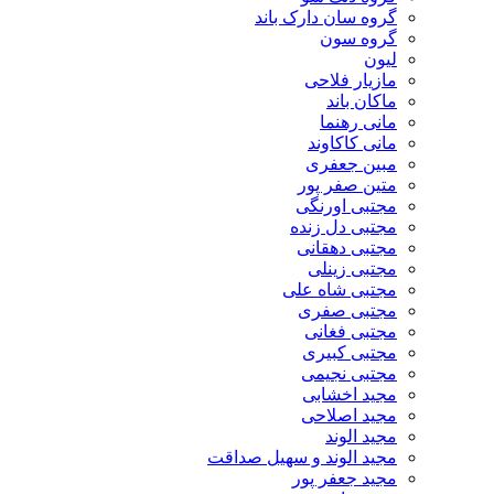
گروه سان دارک باند
گروه سون
لیون
مازیار فلاحی
ماکان باند
مانی رهنما
مانی کاکاوند
مبین جعفری
متین صفر پور
مجتبی اورنگی
مجتبی دل زنده
مجتبی دهقانی
مجتبی زینلی
مجتبی شاه علی
مجتبی صفری
مجتبی فغانی
مجتبی کبیری
مجتبی نجیمی
مجید اخشابی
مجید اصلاحی
مجید الوند‎
مجید الوند و سهیل صداقت
مجید جعفر پور