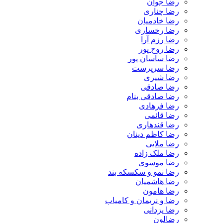
رضا جوان
رضا چناری
رضا خادمیان
رضا رخساری
رضا رزم آرا
رضا روح پور
رضا ساسان پور
رضا سرپرست
رضا شیری
رضا صادقی
رضا صادقی بنام
رضا فرهادی
رضا قائمی
رضا قندهاری
رضا کاظم دینان
رضا ملایی
رضا ملک زاده
رضا موسوی
رضا نمو و سکسکه بند
رضا هاشمیان
رضا هامون
رضا و نریمان و کامیاب
رضا یزدانی
رضالون