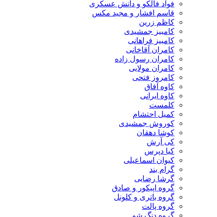
فواد فالکو و دانش عسکری
قاسم افشار و مجید مکس
کاظم زرین
کامبیز جمشیدی
کامبیز فراهانی
کامران آقاخانی
کامران رسول زاده
کامران مولایی
کامروز فتحی
کاوه آفاق
کاوه ایرانی
کلمست
کمیل احتشام
کوروش جمشیدی
کوشا دهقان
کی آرش
کیا دپرس
کیوان اسماعیلی
گرام بند
گرشا رضایی
گروه اپیکور و صادق
گروه باتری و کلونل
گروه پالت
گروه دنگ شو