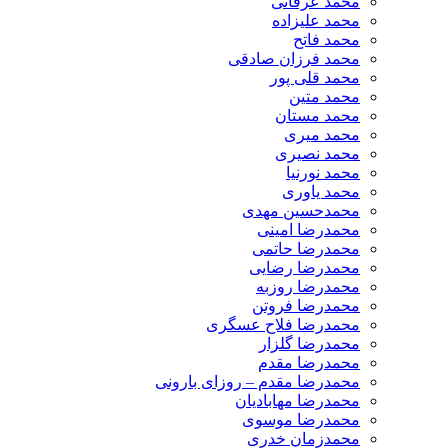
محمد عرفانی
محمد علیزاده
محمد فاتح
محمد فرزان صادقی
محمد قلی پور
محمد متین
محمد مستان
محمد میری
محمد نصیری
محمد نورنیا
محمد یاوری
محمدحسین مهدی
محمدرضا امینی
محمدرضا حاتمی
محمدرضا رضایی
محمدرضا روزبه
محمدرضا فروتن
محمدرضا فلاح عسگری
محمدرضا گلزار
محمدرضا مقدم
محمدرضا مقدم – روزای بارونی
محمدرضا مهابادیان
محمدرضا موسوی
محمدزمان خدری