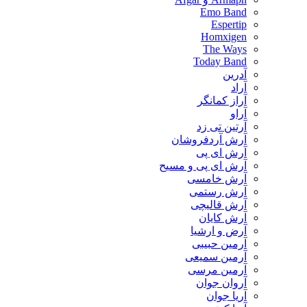
Emo Band
Espertip
Homxigen
The Ways
Today Band
آدرین
آراد
آراز کمانگر
آراو
آرتین تی زد
آرش آردفروشان
آرش ای پی
آرش ای پی و مسیح
آرش خامسی
آرش رستمی
آرش قالیچی
آرش کایان
​آرض و ارشیا
آرمین حبیبی
آرمین سمیعی
آرمین مرسی
آروان جوان
آریا جوان