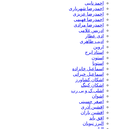
احمد نایبی
احمدرضا شهریاری
احمدرضا عزیزی
احمدرضا فهیمی
احمدرضا مرادی
ادریس غلامی
ادی عطار
ادیب طاهری
اروین
استاد ایرج
استون
استونا
اسماعیل خانزاده
اسماعیل خیراتی
اشکان کشاورز
اشکان کینگ
اشلی.ک و بی رپ
اشوان
اصغر حسینی
افشین آذری
افشین باران
افق باند
البرز نبویان
الیاس