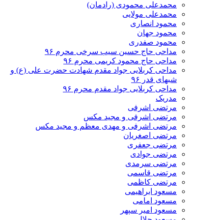
محمدعلی محمودی (رادمان)
محمدعلی مولایی
محمود انصاری
محمود جهان
محمود صفدری
مداحی حاج حسین سیب سرخی محرم ۹۶
مداحی حاج محمود کریمی محرم ۹۶
مداحی کربلایی جواد مقدم شهادت حضرت علی (ع) و
شبهای قدر ۹۶
مداحی کربلایی جواد مقدم محرم ۹۶
مدریک
مرتضی اشرفی
مرتضی اشرفی و مجید مکس
مرتضی اشرفی و مهدی معظم و مجید مکس
مرتضی اصغریان
مرتضی جعفری
مرتضی جوادی
مرتضی سرمدی
مرتضی قاسمی
مرتضی کاظمی
مسعود ابراهیمی
مسعود امامی
مسعود امیر سپهر
مسعود جلالی