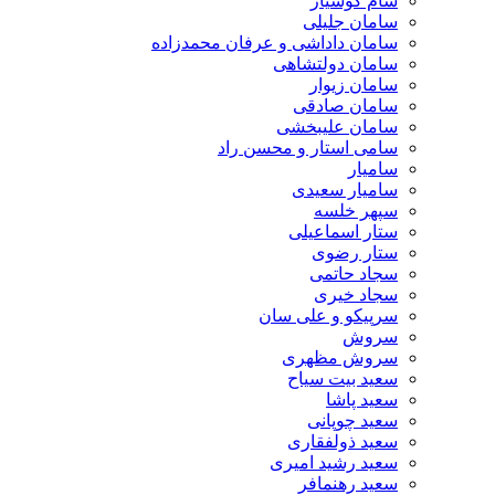
سام کوشیار
سامان جلیلی
سامان داداشی و عرفان محمدزاده
سامان دولتشاهی
سامان زیوار
سامان صادقی
سامان علیبخشی
سامی استار و محسن راد
سامیار
سامیار سعیدی
سپهر خلسه
ستار اسماعیلی
ستار رضوی
سجاد حاتمی
سجاد خیری
سرپیکو و علی سان
سروش
سروش مظهری
سعید بیت سیاح
سعید پاشا
سعید چوپانی
سعید ذولفقاری
سعید رشید امیری
سعید رهنمافر