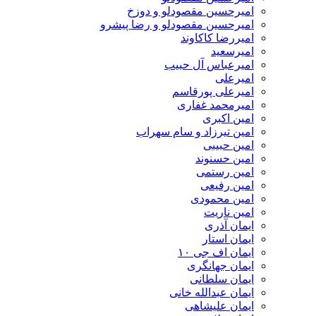
امیرحسین مقصودلو و دوزخ
امیرحسین مقصودلو و رضا پیشرو
امیررضا کاکاوند
امیرسعید
امیرعباس آل حبیب
امیرعلی
امیرعلی پورقاسم
امیرمحمد غفاری
امین اکبری
امین تیرزاد و سام سهراب
امین حبیبی
امین حسنوند
امین رستمی
امین رفیعی
امین محمودی
امین ناریت
ایمان آذری
ایمان استار
ایمان اف جی ۱۰
ایمان جهانگری
ایمان سلطانی
ایمان عبدالله خانی
ایمان علیشاهی