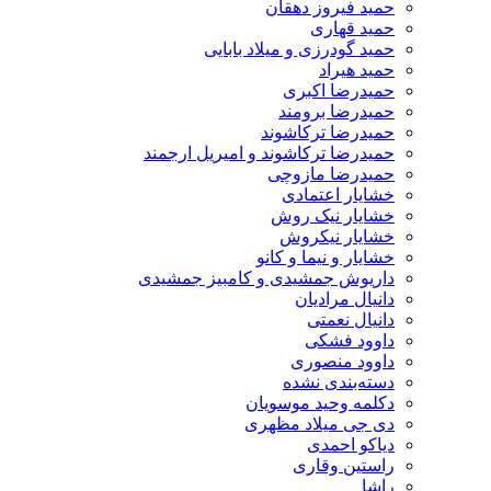
حمید فیروز دهقان
حمید قهاری
حمید گودرزی و میلاد بابایی
حمید هیراد
حمیدرضا اکبری
حمیدرضا برومند
حمیدرضا ترکاشوند
حمیدرضا ترکاشوند و امیریل ارجمند
حمیدرضا مازوچی
خشایار اعتمادی
خشایار نیک روش
خشایار نیکروش
خشایار و نیما و کانو
داریوش جمشیدی و کامبیز جمشیدی
دانیال مرادیان
دانیال نعمتی
داوود فشکی
داوود منصوری
دسته‌بندی نشده
دکلمه وحید موسویان
دی جی میلاد مظهری
دیاکو احمدی
راستین وقاری
راشا