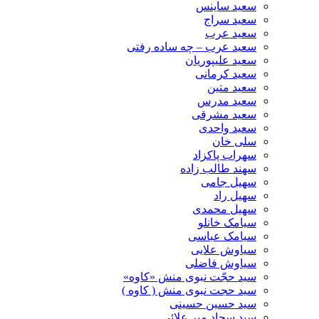
سعید ساینس
سعید سراج
سعید عرب
سعید عرب – چه ساده رفتی
سعید علیپوریان
سعید کرمانی
سعید متین
سعید مدرس
سعید مشرقی
سعید واحدی
سلی خان
سهراب پاکزاد
سهند طالب زاده
سهیل جامی
سهیل راد
سهیل محمدی
سیامک خانلو
سیامک عباسی
سیاوش علایی
سیاوش فاضلی
سید حجّت نبوی منش «کاوه»
سید حجت نبوی منش ( کاوه )
سید حسین حسینى
سید سجاد میر علائی