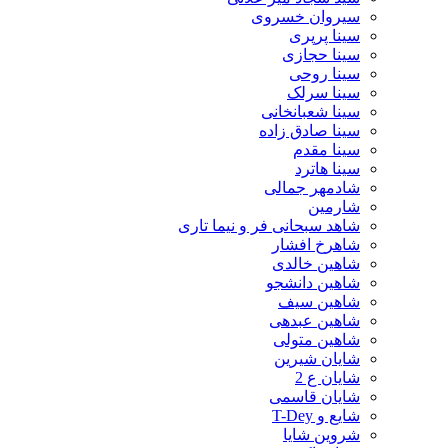
سیروان خسروی
سینا پرپری
سینا حجازی
سینا روحی
سینا سرلک
سینا شعبانخانی
سینا صادق زاده
سینا مقدم
سینا هاترد
شادمهر جمالی
شارمین
شاهد سبحانی فر و نیما تاری
شاهرخ افشار
شاهین خالدی
شاهین دانشجو
شاهین سیف
شاهین عبدهی
شاهین متولی
شایان شیرین
شایان ع 2
شایان قاسمی
شایع و T-Dey
شروین شایا