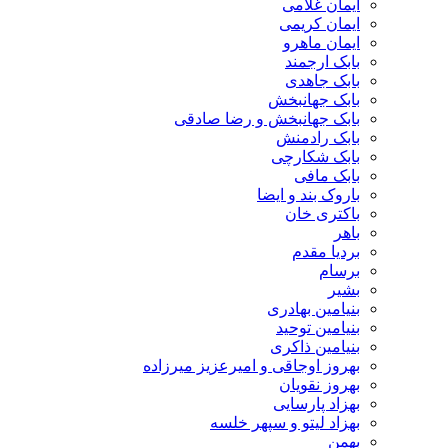
ایمان غلامی
ایمان کریمی
ایمان ماهرو
بابک ارجمند
بابک جاهدی
بابک جهانبخش
بابک جهانبخش و رضا صادقی
بابک رادمنش
بابک شکارچی
بابک مافی
باروک بند و ایضا
باکتری خان
باهر
بردیا مقدم
برسام
بشیر
بنیامین بهادری
بنیامین توحید
بنیامین ذاکری
بهروز اوجاقی و امیرعزیز میرزاده
بهروز نقویان
بهزاد پارسایی
بهزاد لیتو و سپهر خلسه
بهمن