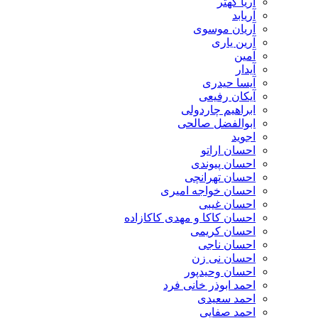
آریا کهتر
آریابد
آریان موسوی
آرین یاری
آمین
آیدار
آیسا حیدری
آیکان رفیعی
ابراهیم چاردولی
ابوالفضل صالحی
اجوید
احسان اراتو
احسان پیوندی
احسان تهرانچی
احسان خواجه امیری
احسان غیبی
احسان کاکا و مهدی کاکازاده
احسان کریمی
احسان ناجی
احسان نی زن
احسان وحیدپور
احمد ابوذر خانی فرد
احمد سعیدی
احمد صفایی