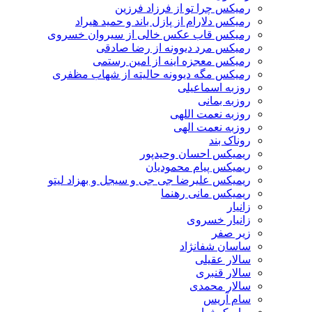
رمیکس چرا تو از فرزاد فرزین
رمیکس دلارام از پازل باند و حمید هیراد
رمیکس قاب عکس خالی از سیروان خسروی
رمیکس مرد دیوونه از رضا صادقی
رمیکس معجزه اینه از امین رستمی
رمیکس مگه دیوونه حالیته از شهاب مظفری
روزبه اسماعیلی
روزبه بمانی
روزبه نعمت اللهی
روزبه نعمت الهی
روناک بند
ریمیکس احسان وحیدپور
ریمیکس پیام محمودیان
ریمیکس علیرضا جی جی و سیجل و بهزاد لیتو
ریمیکس مانی رهنما
زانیار
زانیار خسروی
زیر صفر
ساسان شفانژاد
سالار عقیلی
سالار قنبری
سالار محمدی
سام آریس