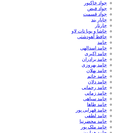
جواد خاکپور
جواد فیض
جواد قسمت
چاپار بند
چارتار
حاشا و پویا تات لاو
حافظ آهودشتی
حامد
حامد اسدالهی
حامد اکبری
حامد برادران
حامد بهروزی
حامد پهلان
حامد حاتم
حامد دلان
حامد رحمانی
حامد زمانی
حامد سیاهی
حامد طاها
حامد قهرایی پور
حامد لطفی
حامد محضرنیا
حامد ملک پور
حامد همایون