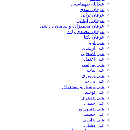
عبدالله طهماسبی‎
عرفان اسدی
عرفان ترابی
عرفان زلیکانی
عرفان محمدزاده و سامان داداشی
عرفان محمدی زاده
عرفان یکتا
علی آتبین
علی ارشدی
علی اصحابی
علی اعتماد
علی بهرامی
علی بیات
علی پرویزی
علی پی جی
علی پیشتاز و مهدی آذر
علی توحید
علی جعفری
علی حبیبی
علی حسن پور
علی حسینی
علی خادمی
علی دشتی