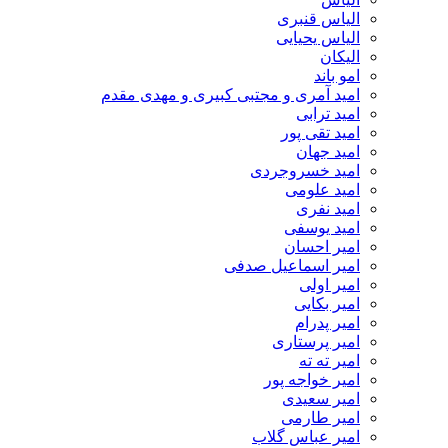
الیاس قنبرى
الیاس یحیایی
الیکان
امو باند
امید آمری و مجتبی کبیری و مهدى مقدم
امید ترابی
امید تقی پور
امید جهان
امید خسروجردی
امید علومی
امید نفری
امید یوسفی
امیر احسان
امیر اسماعیل صدفی
امیر اولی
امیر بکایی
امیر پدرام
امیر پرستاری
امیر ته ته
امیر خواجه پور
امیر سعیدی
امیر طارمی
امیر عباس گلاب