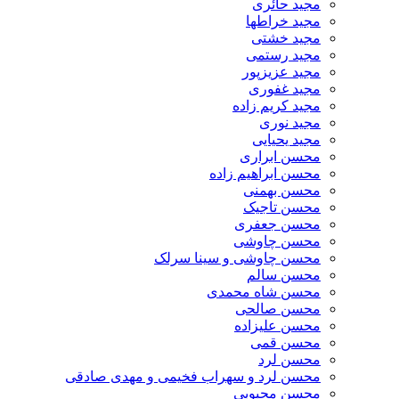
مجید حائری
مجید خراطها
مجید خشتی
مجید رستمی
مجید عزیزپور
مجید غفوری
مجید کریم زاده
مجید نوری
مجید یحیایی
محسن ابراری
محسن ابراهیم زاده
محسن بهمنی
محسن تاجیک
محسن جعفری
محسن چاوشی
محسن چاوشی و سینا سرلک
محسن سالم
محسن شاه محمدی
محسن صالحی
محسن علیزاده
محسن قمی
محسن لرد
محسن لرد و سهراب فخیمی و مهدی صادقی
محسن محبوبی