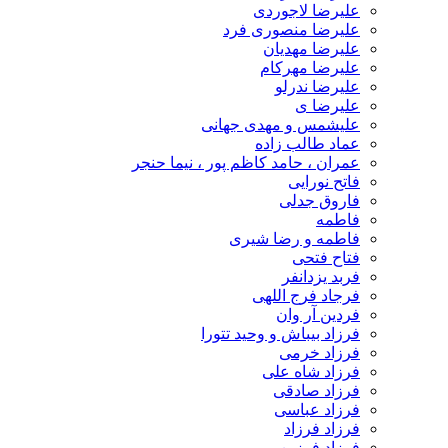
علیرضا لاجوردی
علیرضا منصوری فرد
علیرضا مهدیان
علیرضا مهرکام
علیرضا ندرلو
علیرضا ی
علیشمس و مهدی جهانی
عماد طالب زاده
عمران ، حامد کاظم پور ، نیما حنجر
فاتح نورایی
فاروق جدلی
فاطمه
فاطمه و رضا شیری
فتاح فتحی
فربد یزدانفر
فرجاد فرج اللهی
فردین آر وان
فرزاد بیباش و وحید تتورا
فرزاد خرمی
فرزاد شاه علی
فرزاد صادقی
فرزاد عباسی
فرزاد فرزاد
فرزاد فرزین