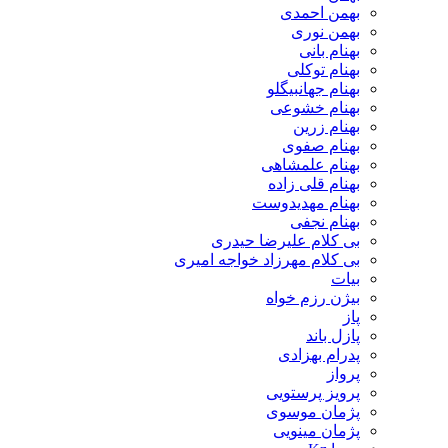
بهمن احمدی
بهمن نوری
بهنام بانی
بهنام توکلی
بهنام جهانبیگلو
بهنام خشوعی
بهنام زرین
بهنام صفوی
بهنام علمشاهی
بهنام قلی زاده
بهنام مهدیدوست
بهنام نجفی
بی کلام علیرضا حیدری
بی کلام مهرزاد خواجه امیری
بیات
بیژن رزم خواه
پاز
پازل باند
پدرام بهزادی
پرواز
پرویز پرستویی
پژمان موسوی
پژمان مینویی