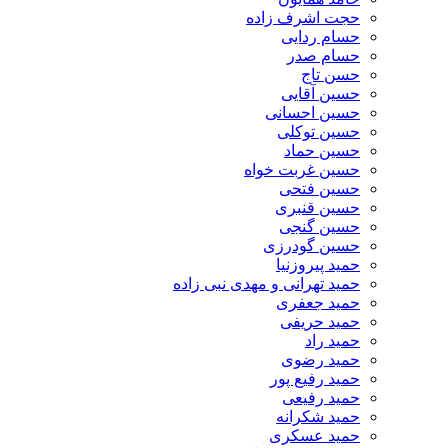
حجت اشرف زاده
حسام ردایی
حسام صدر
حسن تاج
حسین آقایی
حسین احسانی
حسین توکلی
حسین حماد
حسین غربت خواه
حسین فتحی
حسین قنبری
حسین گنجی
حسین گودرزی
حمید پیروزنیا
حمید تهرانی و مهدی نبی زاده
حمید جعفری
حمید حریفی
حمید راد
حمید رضوی
حمید رفیع پور
حمید رفیعی
حمید شکرانه
حمید عسکری