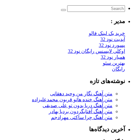
مدیر :
خرید بک لینک فالو
آپدیت نود 32
پسورد نود 32
اوکلی لایسنس رایگان نود 32
همیار نود 32
بهترین سئو
رایگان
نوشته‌های تازه
متن آهنگ نگار من وحید دهقانی
متن آهنگ خنده هاتو قربون محمدعلیزاده
متن آهنگ دریا بدون تو علی صدیقی
متن آهنگ آفتابگردون بردیا بهادر
متن آهنگ چرا ساکتی مهرادجم
آخرین دیدگاه‌ها