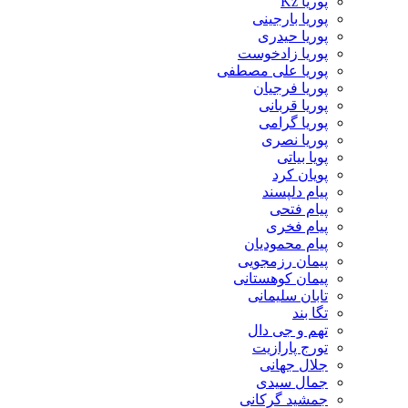
پوریا Kz
پوریا بارجینی
پوریا حیدری
پوریا زادخوست
پوریا علی مصطفی
پوریا فرجیان
پوریا قربانی
پوریا گرامی
پوریا نصری
پویا بیاتی
پویان کرد
پیام دلپسند
پیام فتحی
پیام فخری
پیام محمودیان
پیمان رزمجویی
پیمان کوهستانی
تابان سلیمانی
تگا بند
تهم و جی دال
تورج پارازیت
جلال جهانی
جمال سیدی
جمشید گرکانی