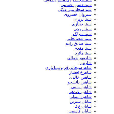
سید حسین حسینى
سید سجاد میر علائی
سیروان خسروی
سینا پرپری
سینا حجازی
سینا روحی
سینا سرلک
سینا شعبانخانی
سینا صادق زاده
سینا مقدم
سینا هاترد
شادمهر جمالی
شارمین
شاهد سبحانی فر و نیما تاری
شاهرخ افشار
شاهین خالدی
شاهین دانشجو
شاهین سیف
شاهین عبدهی
شاهین متولی
شایان شیرین
شایان ع 2
شایان قاسمی