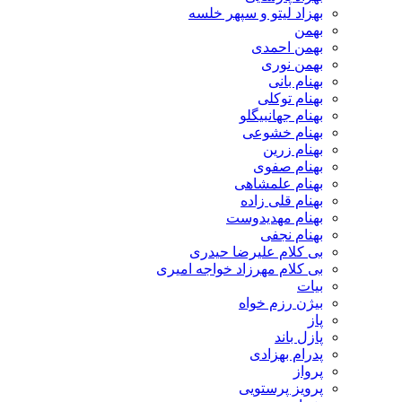
بهزاد لیتو و سپهر خلسه
بهمن
بهمن احمدی
بهمن نوری
بهنام بانی
بهنام توکلی
بهنام جهانبیگلو
بهنام خشوعی
بهنام زرین
بهنام صفوی
بهنام علمشاهی
بهنام قلی زاده
بهنام مهدیدوست
بهنام نجفی
بی کلام علیرضا حیدری
بی کلام مهرزاد خواجه امیری
بیات
بیژن رزم خواه
پاز
پازل باند
پدرام بهزادی
پرواز
پرویز پرستویی