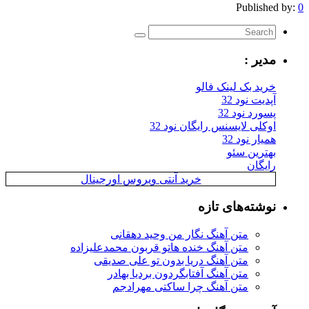
Published by:
0
مدیر :
خرید بک لینک فالو
آپدیت نود 32
پسورد نود 32
اوکلی لایسنس رایگان نود 32
همیار نود 32
بهترین سئو
رایگان
خرید آنتی ویروس اورجینال
نوشته‌های تازه
متن آهنگ نگار من وحید دهقانی
متن آهنگ خنده هاتو قربون محمدعلیزاده
متن آهنگ دریا بدون تو علی صدیقی
متن آهنگ آفتابگردون بردیا بهادر
متن آهنگ چرا ساکتی مهرادجم