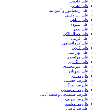
علی خادمی
علی دشتی
علی رمضانپور و آمین بند
علی زند وکیلی
علی سپاهی
علی ستوده
علی صدر
علی عبدالمالکی
علی قریبی
علی کرمانشاهی
علی گنجی
علی لهراسبی
علی مرتضوی
علی ملک پور
علی میرمحمدی
علی نظریان
علیرضا آذر
علیرضا حسینی
علیرضا روزگار
علیرضا طلیسچی
علیرضا طلیسچی و سعید آتانی
علیرضا ظریف
علیرضا عباسی
علیرضا قاضی