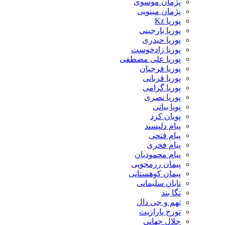
پژمان موسوی
پژمان مینویی
پوریا Kz
پوریا بارجینی
پوریا حیدری
پوریا زادخوست
پوریا علی مصطفی
پوریا فرجیان
پوریا قربانی
پوریا گرامی
پوریا نصری
پویا بیاتی
پویان کرد
پیام دلپسند
پیام فتحی
پیام فخری
پیام محمودیان
پیمان رزمجویی
پیمان کوهستانی
تابان سلیمانی
تگا بند
تهم و جی دال
تورج پارازیت
جلال جهانی