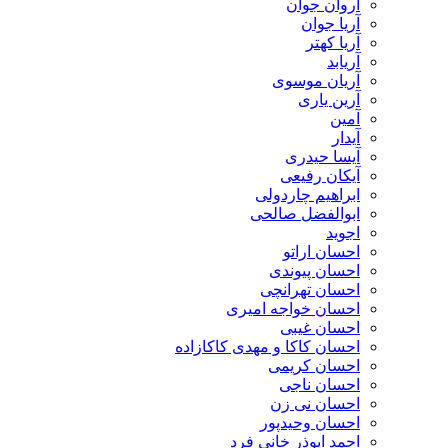
آروان جوان
آریا جوان
آریا کهتر
آریابد
آریان موسوی
آرین یاری
آمین
آیدار
آیسا حیدری
آیکان رفیعی
ابراهیم چاردولی
ابوالفضل صالحی
اجوید
احسان اراتو
احسان پیوندی
احسان تهرانچی
احسان خواجه امیری
احسان غیبی
احسان کاکا و مهدی کاکازاده
احسان کریمی
احسان ناجی
احسان نی زن
احسان وحیدپور
احمد ابوذر خانی فرد