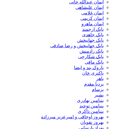
ایمان عبدالله خانی
ایمان علیشاهی
ایمان غلامی
ایمان کریمی
ایمان ماهرو
بابک ارجمند
بابک جاهدی
بابک جهانبخش
بابک جهانبخش و رضا صادقی
بابک رادمنش
بابک شکارچی
بابک مافی
باروک بند و ایضا
باکتری خان
باهر
بردیا مقدم
برسام
بشیر
بنیامین بهادری
بنیامین توحید
بنیامین ذاکری
بهروز اوجاقی و امیرعزیز میرزاده
بهروز نقویان
بهزاد پارسایی