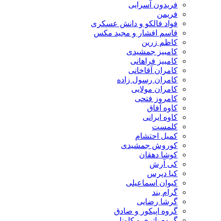
فریدون آسرایی
فریمن
فواد فالکو و دانش عسکری
قاسم افشار و مجید مکس
کاظم زرین
کامبیز جمشیدی
کامبیز فراهانی
کامران آقاخانی
کامران رسول زاده
کامران مولایی
کامروز فتحی
کاوه آفاق
کاوه ایرانی
کلمست
کمیل احتشام
کوروش جمشیدی
کوشا دهقان
کی آرش
کیا دپرس
کیوان اسماعیلی
گرام بند
گرشا رضایی
گروه اپیکور و صادق
گروه باتری و کلونل