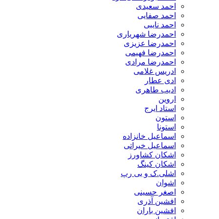
احمد سعیدی
احمد صفایی
احمد نایبی
احمدرضا شهریاری
احمدرضا عزیزی
احمدرضا فهیمی
احمدرضا مرادی
ادریس غلامی
ادی عطار
ادیب طاهری
اروین
استاد ایرج
استون
استونا
اسماعیل خانزاده
اسماعیل خیراتی
اشکان کشاورز
اشکان کینگ
اشلی.ک و بی رپ
اشوان
اصغر حسینی
افشین آذری
افشین باران