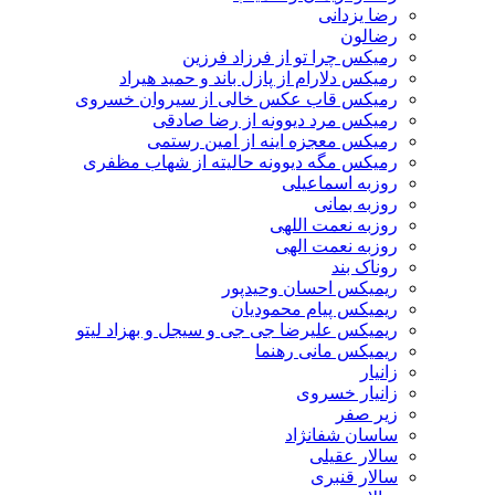
رضا یزدانی
رضالون
رمیکس چرا تو از فرزاد فرزین
رمیکس دلارام از پازل باند و حمید هیراد
رمیکس قاب عکس خالی از سیروان خسروی
رمیکس مرد دیوونه از رضا صادقی
رمیکس معجزه اینه از امین رستمی
رمیکس مگه دیوونه حالیته از شهاب مظفری
روزبه اسماعیلی
روزبه بمانی
روزبه نعمت اللهی
روزبه نعمت الهی
روناک بند
ریمیکس احسان وحیدپور
ریمیکس پیام محمودیان
ریمیکس علیرضا جی جی و سیجل و بهزاد لیتو
ریمیکس مانی رهنما
زانیار
زانیار خسروی
زیر صفر
ساسان شفانژاد
سالار عقیلی
سالار قنبری