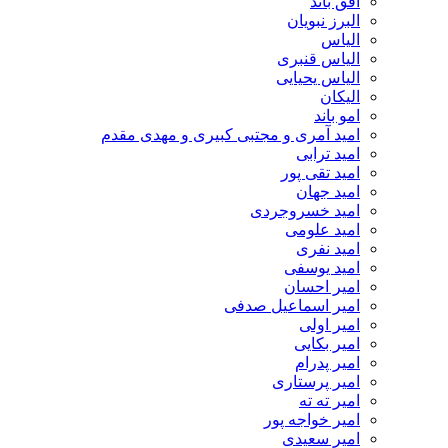
افق باند
البرز نبویان
الیاس
الیاس قنبرى
الیاس یحیایی
الیکان
امو باند
امید آمری و مجتبی کبیری و مهدى مقدم
امید ترابی
امید تقی پور
امید جهان
امید خسروجردی
امید علومی
امید نفری
امید یوسفی
امیر احسان
امیر اسماعیل صدفی
امیر اولی
امیر بکایی
امیر پدرام
امیر پرستاری
امیر ته ته
امیر خواجه پور
امیر سعیدی