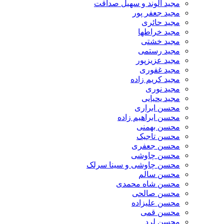
مجید الوند و سهیل صداقت
مجید جعفر پور
مجید حائری
مجید خراطها
مجید خشتی
مجید رستمی
مجید عزیزپور
مجید غفوری
مجید کریم زاده
مجید نوری
مجید یحیایی
محسن ابراری
محسن ابراهیم زاده
محسن بهمنی
محسن تاجیک
محسن جعفری
محسن چاوشی
محسن چاوشی و سینا سرلک
محسن سالم
محسن شاه محمدی
محسن صالحی
محسن علیزاده
محسن قمی
محسن لرد