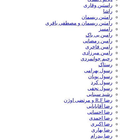
راستین وقاری
راشا
رامتین ریسمان
رامتین ریسمان و مصطفی باقری
رامسز
رامین بی باک
رامین رمضانی
رامین فاخری
رامین میرزادی
رحیم جوانمردی
رستاک
رسول بهرامی
رسول پویان
رسول کرد
رسول نجفی
رشید سینایی
رضا R.F و مرتضی اوژن
رضا آقابابایی
رضا احسانی
رضا احمدی
رضا اکبری
رضا بهاری
رضا بیدرام