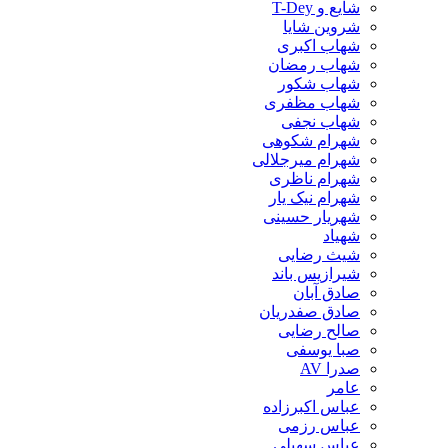
شایع و T-Dey
شروین شایا
شهاب اکبری
شهاب رمضان
شهاب شکور
شهاب مظفری
شهاب نجفی
شهرام شکوهی
شهرام میرجلالی
شهرام ناظری
شهرام نیک یار
شهریار حسینی
شهیاد
شیث رضایی
شیرازیس باند
صادق آبان
صادق صفدریان
صالح رضایی
صبا یوسفی
صدرا AV
عامر
عباس اکبرزاده
عباس رزمی
عباس سهیلی