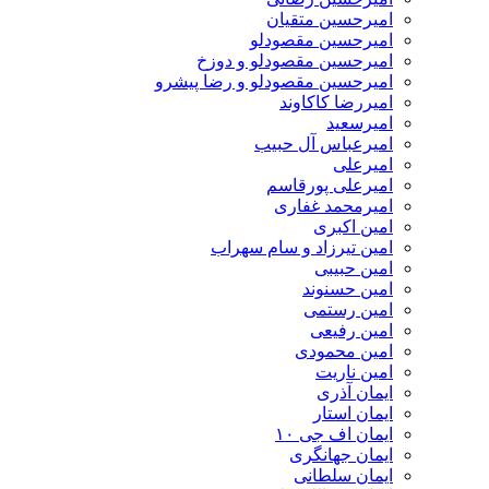
امیرحسین متقیان
امیرحسین مقصودلو
امیرحسین مقصودلو و دوزخ
امیرحسین مقصودلو و رضا پیشرو
امیررضا کاکاوند
امیرسعید
امیرعباس آل حبیب
امیرعلی
امیرعلی پورقاسم
امیرمحمد غفاری
امین اکبری
امین تیرزاد و سام سهراب
امین حبیبی
امین حسنوند
امین رستمی
امین رفیعی
امین محمودی
امین ناریت
ایمان آذری
ایمان استار
ایمان اف جی ۱۰
ایمان جهانگری
ایمان سلطانی