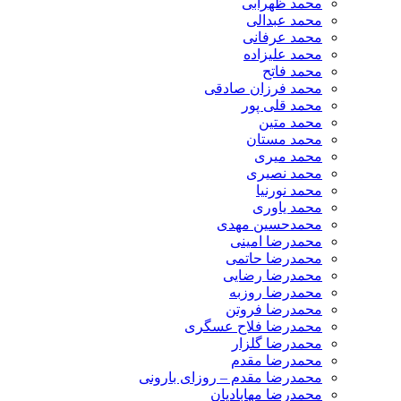
محمد ظهرابی
محمد عبدالی
محمد عرفانی
محمد علیزاده
محمد فاتح
محمد فرزان صادقی
محمد قلی پور
محمد متین
محمد مستان
محمد میری
محمد نصیری
محمد نورنیا
محمد یاوری
محمدحسین مهدی
محمدرضا امینی
محمدرضا حاتمی
محمدرضا رضایی
محمدرضا روزبه
محمدرضا فروتن
محمدرضا فلاح عسگری
محمدرضا گلزار
محمدرضا مقدم
محمدرضا مقدم – روزای بارونی
محمدرضا مهابادیان