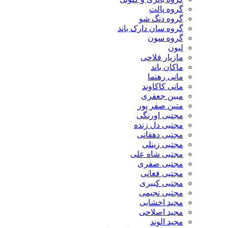
گروه پالت
گروه دنگ شو
گروه سان دارک باند
گروه سون
لیون
مازیار فلاحی
ماکان باند
مانی رهنما
مانی کاکاوند
مبین جعفری
متین صفر پور
مجتبی اورنگی
مجتبی دل زنده
مجتبی دهقانی
مجتبی زینلی
مجتبی شاه علی
مجتبی صفری
مجتبی فغانی
مجتبی کبیری
مجتبی نجیمی
مجید اخشابی
مجید اصلاحی
مجید الوند‎