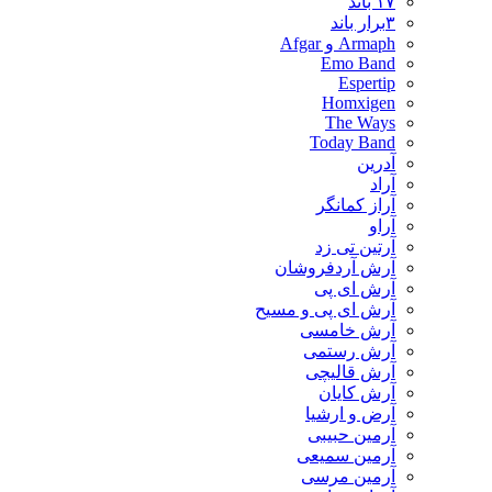
۱۷ باند
۳برار باند
Armaph و Afgar
Emo Band
Espertip
Homxigen
The Ways
Today Band
آدرین
آراد
آراز کمانگر
آراو
آرتین تی زد
آرش آردفروشان
آرش ای پی
آرش ای پی و مسیح
آرش خامسی
آرش رستمی
آرش قالیچی
آرش کایان
​آرض و ارشیا
آرمین حبیبی
آرمین سمیعی
آرمین مرسی