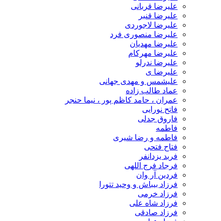
علیرضا قربانی
علیرضا قنبر
علیرضا لاجوردی
علیرضا منصوری فرد
علیرضا مهدیان
علیرضا مهرکام
علیرضا ندرلو
علیرضا ی
علیشمس و مهدی جهانی
عماد طالب زاده
عمران ، حامد کاظم پور ، نیما حنجر
فاتح نورایی
فاروق جدلی
فاطمه
فاطمه و رضا شیری
فتاح فتحی
فربد یزدانفر
فرجاد فرج اللهی
فردین آر وان
فرزاد بیباش و وحید تتورا
فرزاد خرمی
فرزاد شاه علی
فرزاد صادقی