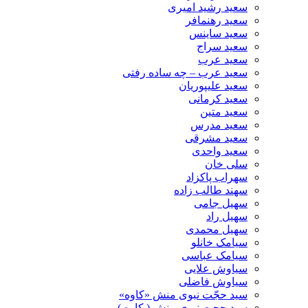
سعید رشید امیری
سعید رهنمافر
سعید ساینس
سعید سراج
سعید عرب
سعید عرب – چه ساده رفتی
سعید علیپوریان
سعید کرمانی
سعید متین
سعید مدرس
سعید مشرقی
سعید واحدی
سلی خان
سهراب پاکزاد
سهند طالب زاده
سهیل جامی
سهیل راد
سهیل محمدی
سیامک خانلو
سیامک عباسی
سیاوش علایی
سیاوش فاضلی
سید حجّت نبوی منش «کاوه»
سید حجت نبوی منش ( کاوه )