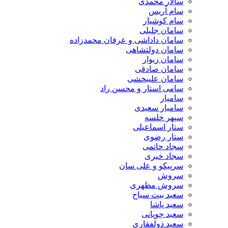
سالار محمدی
سام آریس
سام کوشیار
سامان جلیلی
سامان داداشی و عرفان محمدزاده
سامان دولتشاهی
سامان زیوار
سامان صادقی
سامان علیبخشی
سامی استار و محسن راد
سامیار
سامیار سعیدی
سپهر خلسه
ستار اسماعیلی
ستار رضوی
سجاد حاتمی
سجاد خیری
سرپیکو و علی سان
سروش
سروش مظهری
سعید بیت سیاح
سعید پاشا
سعید چوپانی
سعید ذولفقاری