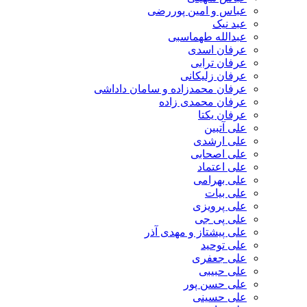
عباس و امین پوررضی
عبد نیک
عبدالله طهماسبی‎
عرفان اسدی
عرفان ترابی
عرفان زلیکانی
عرفان محمدزاده و سامان داداشی
عرفان محمدی زاده
عرفان یکتا
علی آتبین
علی ارشدی
علی اصحابی
علی اعتماد
علی بهرامی
علی بیات
علی پرویزی
علی پی جی
علی پیشتاز و مهدی آذر
علی توحید
علی جعفری
علی حبیبی
علی حسن پور
علی حسینی