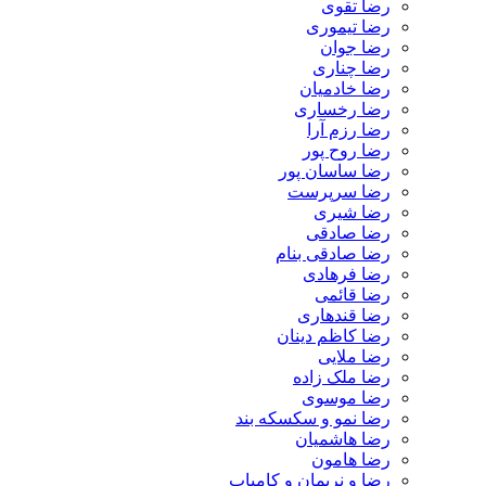
رضا تقوی
رضا تیموری
رضا جوان
رضا چناری
رضا خادمیان
رضا رخساری
رضا رزم آرا
رضا روح پور
رضا ساسان پور
رضا سرپرست
رضا شیری
رضا صادقی
رضا صادقی بنام
رضا فرهادی
رضا قائمی
رضا قندهاری
رضا کاظم دینان
رضا ملایی
رضا ملک زاده
رضا موسوی
رضا نمو و سکسکه بند
رضا هاشمیان
رضا هامون
رضا و نریمان و کامیاب