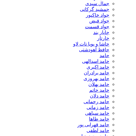
جمال سیدی
جمشید گرکانی
جواد خاکپور
جواد فیض
جواد قسمت
چاپار بند
چارتار
حاشا و پویا تات لاو
حافظ آهودشتی
حامد
حامد اسدالهی
حامد اکبری
حامد برادران
حامد بهروزی
حامد پهلان
حامد حاتم
حامد دلان
حامد رحمانی
حامد زمانی
حامد سیاهی
حامد طاها
حامد قهرایی پور
حامد لطفی