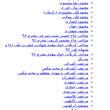
محمدرضا موسوی
محمدزمان خدری
محمدعلی محمودی (رادمان)
محمدعلی مولایی
محمود انصاری
محمود جهان
محمود صفدری
مداحی حاج حسین سیب سرخی محرم ۹۶
مداحی حاج محمود کریمی محرم ۹۶
مداحی کربلایی جواد مقدم شهادت حضرت علی (ع) و
شبهای قدر ۹۶
مداحی کربلایی جواد مقدم محرم ۹۶
مدریک
مرتضی اشرفی
مرتضی اشرفی و مجید مکس
مرتضی اشرفی و مهدی معظم و مجید مکس
مرتضی اصغریان
مرتضی جعفری
مرتضی جوادی
مرتضی سرمدی
مرتضی قاسمی
مرتضی کاظمی
مسعود ابراهیمی