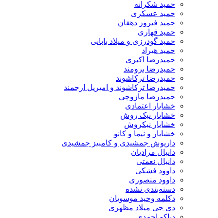
حمید شکرانه
حمید عسکری
حمید فیروز دهقان
حمید قهاری
حمید گودرزی و میلاد بابایی
حمید هیراد
حمیدرضا اکبری
حمیدرضا برومند
حمیدرضا ترکاشوند
حمیدرضا ترکاشوند و امیریل ارجمند
حمیدرضا مازوچی
خشایار اعتمادی
خشایار نیک روش
خشایار نیکروش
خشایار و نیما و کانو
داریوش جمشیدی و کامبیز جمشیدی
دانیال مرادیان
دانیال نعمتی
داوود فشکی
داوود منصوری
دسته‌بندی نشده
دکلمه وحید موسویان
دی جی میلاد مظهری
دیاکو احمدی