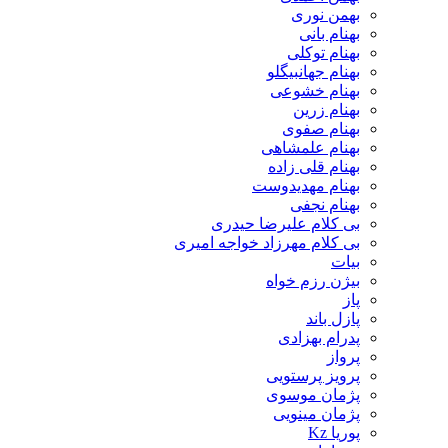
بهمن نوری
بهنام بانی
بهنام توکلی
بهنام جهانبیگلو
بهنام خشوعی
بهنام زرین
بهنام صفوی
بهنام علمشاهی
بهنام قلی زاده
بهنام مهدیدوست
بهنام نجفی
بی کلام علیرضا حیدری
بی کلام مهرزاد خواجه امیری
بیات
بیژن رزم خواه
پاز
پازل باند
پدرام بهزادی
پرواز
پرویز پرستویی
پژمان موسوی
پژمان مینویی
پوریا Kz