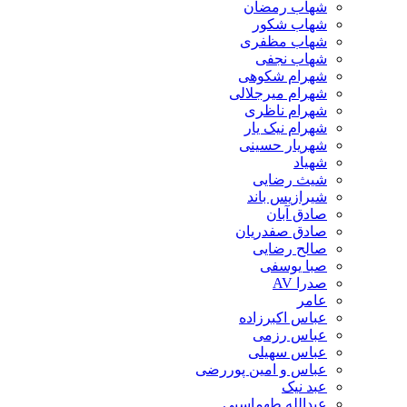
شهاب رمضان
شهاب شکور
شهاب مظفری
شهاب نجفی
شهرام شکوهی
شهرام میرجلالی
شهرام ناظری
شهرام نیک یار
شهریار حسینی
شهیاد
شیث رضایی
شیرازیس باند
صادق آبان
صادق صفدریان
صالح رضایی
صبا یوسفی
صدرا AV
عامر
عباس اکبرزاده
عباس رزمی
عباس سهیلی
عباس و امین پوررضی
عبد نیک
عبدالله طهماسبی‎