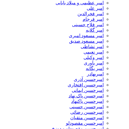
امیر عظیمی و میلاد بابایی
امیر علی
امیر فخرالدین
امیر فرجام
امیر فلاح حسینی
امیر گلایه
امیر مسعود امیری
امیر مسعود صدیق
امیر نشاطی
امیر نعیمی
امیر وکیلی
امیر یاوری
امیر یگانه
امیربهادر
امیرحسین آذری
امیرحسین افتخاری
امیرحسین ایمانی
امیرحسین پاک نهاد
امیرحسین پاکنهاد
امیرحسین حسینی
امیرحسین رضائی
امیرحسین متقیان
امیرحسین مقصودلو
امیرحسین مقصودلو و دوزخ