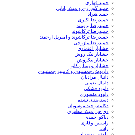
حمید قهاری
حمید گودرزی و میلاد بابایی
حمید هیراد
حمیدرضا اکبری
حمیدرضا برومند
حمیدرضا ترکاشوند
حمیدرضا ترکاشوند و امیریل ارجمند
حمیدرضا مازوچی
خشایار اعتمادی
خشایار نیک روش
خشایار نیکروش
خشایار و نیما و کانو
داریوش جمشیدی و کامبیز جمشیدی
دانیال مرادیان
دانیال نعمتی
داوود فشکی
داوود منصوری
دسته‌بندی نشده
دکلمه وحید موسویان
دی جی میلاد مظهری
دیاکو احمدی
راستین وقاری
راشا
رامتین ریسمان