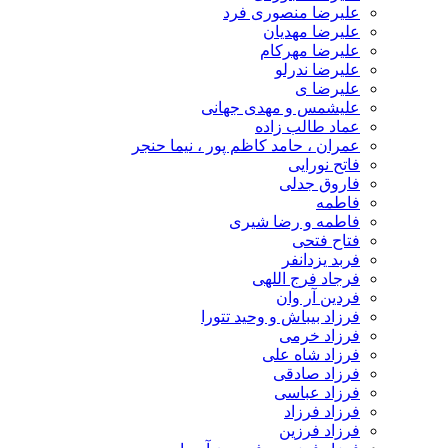
علیرضا منصوری فرد
علیرضا مهدیان
علیرضا مهرکام
علیرضا ندرلو
علیرضا ی
علیشمس و مهدی جهانی
عماد طالب زاده
عمران ، حامد کاظم پور ، نیما حنجر
فاتح نورایی
فاروق جدلی
فاطمه
فاطمه و رضا شیری
فتاح فتحی
فربد یزدانفر
فرجاد فرج اللهی
فردین آر وان
فرزاد بیباش و وحید تتورا
فرزاد خرمی
فرزاد شاه علی
فرزاد صادقی
فرزاد عباسی
فرزاد فرزاد
فرزاد فرزین