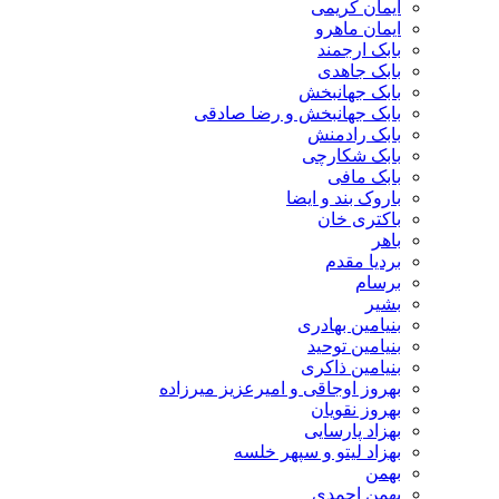
ایمان کریمی
ایمان ماهرو
بابک ارجمند
بابک جاهدی
بابک جهانبخش
بابک جهانبخش و رضا صادقی
بابک رادمنش
بابک شکارچی
بابک مافی
باروک بند و ایضا
باکتری خان
باهر
بردیا مقدم
برسام
بشیر
بنیامین بهادری
بنیامین توحید
بنیامین ذاکری
بهروز اوجاقی و امیرعزیز میرزاده
بهروز نقویان
بهزاد پارسایی
بهزاد لیتو و سپهر خلسه
بهمن
بهمن احمدی