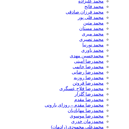
محمد علیزاده
محمد فاتح
محمد فرزان صادقی
محمد قلی پور
محمد متین
محمد مستان
محمد میری
محمد نصیری
محمد نورنیا
محمد یاوری
محمدحسین مهدی
محمدرضا امینی
محمدرضا حاتمی
محمدرضا رضایی
محمدرضا روزبه
محمدرضا فروتن
محمدرضا فلاح عسگری
محمدرضا گلزار
محمدرضا مقدم
محمدرضا مقدم – روزای بارونی
محمدرضا مهابادیان
محمدرضا موسوی
محمدزمان خدری
محمدعلی محمودی (رادمان)