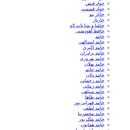
جواد فیض
جواد قسمت
چاپار بند
چارتار
حاشا و پویا تات لاو
حافظ آهودشتی
حامد
حامد اسدالهی
حامد اکبری
حامد برادران
حامد بهروزی
حامد پهلان
حامد حاتم
حامد دلان
حامد رحمانی
حامد زمانی
حامد سیاهی
حامد طاها
حامد قهرایی پور
حامد لطفی
حامد محضرنیا
حامد ملک پور
حامد همایون