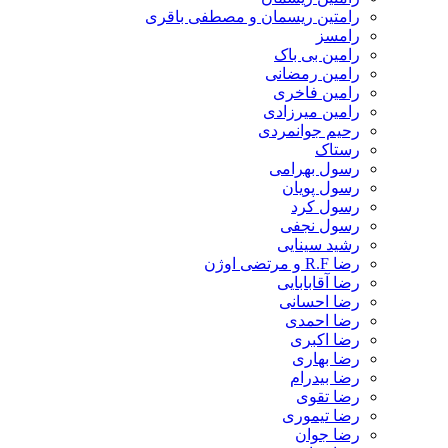
رامتین ریسمان و مصطفی باقری
رامسز
رامین بی باک
رامین رمضانی
رامین فاخری
رامین میرزادی
رحیم جوانمردی
رستاک
رسول بهرامی
رسول پویان
رسول کرد
رسول نجفی
رشید سینایی
رضا R.F و مرتضی اوژن
رضا آقابابایی
رضا احسانی
رضا احمدی
رضا اکبری
رضا بهاری
رضا بیدرام
رضا تقوی
رضا تیموری
رضا جوان