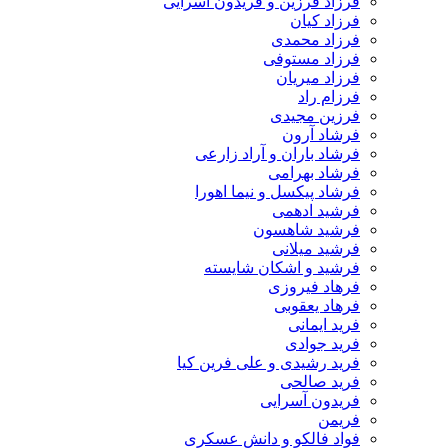
فرزاد فرزین و فریدون آسرایی
فرزاد کیان
فرزاد محمدی
فرزاد مستوفی
فرزاد میریان
فرزام راد
فرزین مجیدی
فرشاد آرون
فرشاد باران و آراد زارعی
فرشاد بهرامی
فرشاد پیکسل و نیما اهورا
فرشید ادهمی
فرشید شاهسون
فرشید میلانی
فرشید و اشکان شایسته
فرهاد فیروزی
فرهاد یعقوبی
فرید ایمانی
فرید جوادی
فرید رشیدی و علی فرین کیا
فرید صالحی
فریدون آسرایی
فریمن
فواد فالکو و دانش عسکری