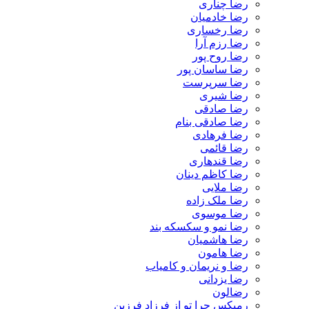
رضا چناری
رضا خادمیان
رضا رخساری
رضا رزم آرا
رضا روح پور
رضا ساسان پور
رضا سرپرست
رضا شیری
رضا صادقی
رضا صادقی بنام
رضا فرهادی
رضا قائمی
رضا قندهاری
رضا کاظم دینان
رضا ملایی
رضا ملک زاده
رضا موسوی
رضا نمو و سکسکه بند
رضا هاشمیان
رضا هامون
رضا و نریمان و کامیاب
رضا یزدانی
رضالون
رمیکس چرا تو از فرزاد فرزین