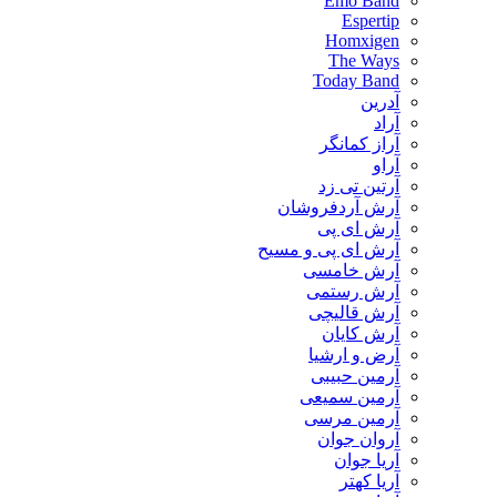
Emo Band
Espertip
Homxigen
The Ways
Today Band
آدرین
آراد
آراز کمانگر
آراو
آرتین تی زد
آرش آردفروشان
آرش ای پی
آرش ای پی و مسیح
آرش خامسی
آرش رستمی
آرش قالیچی
آرش کایان
​آرض و ارشیا
آرمین حبیبی
آرمین سمیعی
آرمین مرسی
آروان جوان
آریا جوان
آریا کهتر