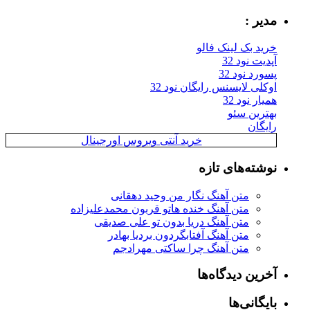
مدیر :
خرید بک لینک فالو
آپدیت نود 32
پسورد نود 32
اوکلی لایسنس رایگان نود 32
همیار نود 32
بهترین سئو
رایگان
خرید آنتی ویروس اورجینال
نوشته‌های تازه
متن آهنگ نگار من وحید دهقانی
متن آهنگ خنده هاتو قربون محمدعلیزاده
متن آهنگ دریا بدون تو علی صدیقی
متن آهنگ آفتابگردون بردیا بهادر
متن آهنگ چرا ساکتی مهرادجم
آخرین دیدگاه‌ها
بایگانی‌ها