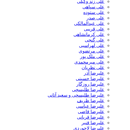
علی زند وکیلی
علی سپاهی
علی ستوده
علی صدر
علی عبدالمالکی
علی قریبی
علی کرمانشاهی
علی گنجی
علی لهراسبی
علی مرتضوی
علی ملک پور
علی میرمحمدی
علی نظریان
علیرضا آذر
علیرضا حسینی
علیرضا روزگار
علیرضا طلیسچی
علیرضا طلیسچی و سعید آتانی
علیرضا ظریف
علیرضا عباسی
علیرضا قاضی
علیرضا قربانی
علیرضا قنبر
علیرضا لاجوردی