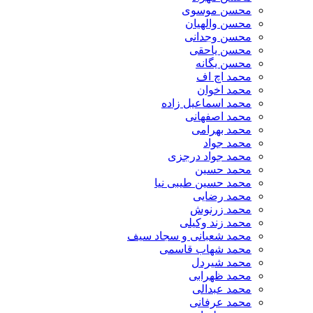
محسن موسوی
محسن والهیان
محسن وجدانی
محسن یاحقی
محسن یگانه
محمد اچ اف
محمد اخوان
محمد اسماعیل زاده
محمد اصفهانی
محمد بهرامی
محمد جواد
محمد جواد درجزی
محمد حسین
محمد حسین طیبی نیا
محمد رضایی
محمد زرنوش
محمد زند وکیلی
محمد شعبانی و سجاد سیف
محمد شهاب قاسمی
​محمد شیردل
محمد ظهرابی
محمد عبدالی
محمد عرفانی