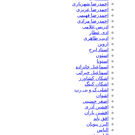
احمدرضا شهریاری
احمدرضا عزیزی
احمدرضا فهیمی
احمدرضا مرادی
ادریس غلامی
ادی عطار
ادیب طاهری
اروین
استاد ایرج
استون
استونا
اسماعیل خانزاده
اسماعیل خیراتی
اشکان کشاورز
اشکان کینگ
اشلی.ک و بی رپ
اشوان
اصغر حسینی
افشین آذری
افشین باران
افق باند
البرز نبویان
الیاس