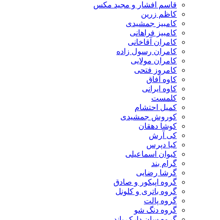
قاسم افشار و مجید مکس
کاظم زرین
کامبیز جمشیدی
کامبیز فراهانی
کامران آقاخانی
کامران رسول زاده
کامران مولایی
کامروز فتحی
کاوه آفاق
کاوه ایرانی
کلمست
کمیل احتشام
کوروش جمشیدی
کوشا دهقان
کی آرش
کیا دپرس
کیوان اسماعیلی
گرام بند
گرشا رضایی
گروه اپیکور و صادق
گروه باتری و کلونل
گروه پالت
گروه دنگ شو
گروه سان دارک باند