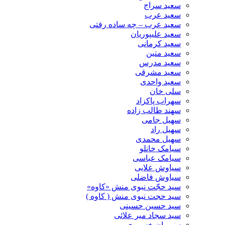
سعید سراج
سعید عرب
سعید عرب – چه ساده رفتی
سعید علیپوریان
سعید کرمانی
سعید متین
سعید مدرس
سعید مشرقی
سعید واحدی
سلی خان
سهراب پاکزاد
سهند طالب زاده
سهیل جامی
سهیل راد
سهیل محمدی
سیامک خانلو
سیامک عباسی
سیاوش علایی
سیاوش فاضلی
سید حجّت نبوی منش «کاوه»
سید حجت نبوی منش ( کاوه )
سید حسین حسینى
سید سجاد میر علائی
سیروان خسروی