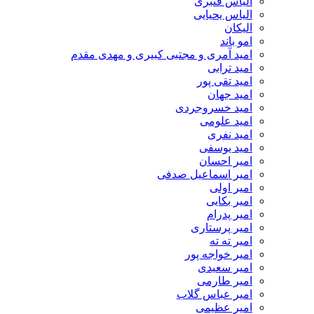
الیاس قنبرى
الیاس یحیایی
الیکان
امو باند
امید آمری و مجتبی کبیری و مهدى مقدم
امید ترابی
امید تقی پور
امید جهان
امید خسروجردی
امید علومی
امید نفری
امید یوسفی
امیر احسان
امیر اسماعیل صدفی
امیر اولی
امیر بکایی
امیر پدرام
امیر پرستاری
امیر ته ته
امیر خواجه پور
امیر سعیدی
امیر طارمی
امیر عباس گلاب
امیر عظیمی