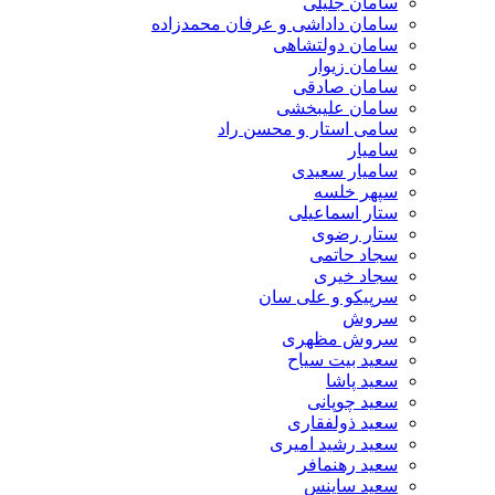
سامان جلیلی
سامان داداشی و عرفان محمدزاده
سامان دولتشاهی
سامان زیوار
سامان صادقی
سامان علیبخشی
سامی استار و محسن راد
سامیار
سامیار سعیدی
سپهر خلسه
ستار اسماعیلی
ستار رضوی
سجاد حاتمی
سجاد خیری
سرپیکو و علی سان
سروش
سروش مظهری
سعید بیت سیاح
سعید پاشا
سعید چوپانی
سعید ذولفقاری
سعید رشید امیری
سعید رهنمافر
سعید ساینس