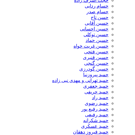
حجت اشرف زاده
حسام ردایی
حسام صدر
حسن تاج
حسین آقایی
حسین احسانی
حسین توکلی
حسین حماد
حسین غربت خواه
حسین فتحی
حسین قنبری
حسین گنجی
حسین گودرزی
حمید پیروزنیا
حمید تهرانی و مهدی نبی زاده
حمید جعفری
حمید حریفی
حمید راد
حمید رضوی
حمید رفیع پور
حمید رفیعی
حمید شکرانه
حمید عسکری
حمید فیروز دهقان