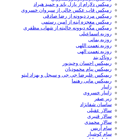
رمیکس دلارام از پازل باند و حمید هیراد
رمیکس قاب عکس خالی از سیروان خسروی
رمیکس مرد دیوونه از رضا صادقی
رمیکس معجزه اینه از امین رستمی
رمیکس مگه دیوونه حالیته از شهاب مظفری
روزبه اسماعیلی
روزبه بمانی
روزبه نعمت اللهی
روزبه نعمت الهی
روناک بند
ریمیکس احسان وحیدپور
ریمیکس پیام محمودیان
ریمیکس علیرضا جی جی و سیجل و بهزاد لیتو
ریمیکس مانی رهنما
زانیار
زانیار خسروی
زیر صفر
ساسان شفانژاد
سالار عقیلی
سالار قنبری
سالار محمدی
سام آریس
سام کوشیار