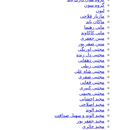
گروه سون
لیون
مازیار فلاحی
ماکان باند
مانی رهنما
مانی کاکاوند
مبین جعفری
متین صفر پور
مجتبی اورنگی
مجتبی دل زنده
مجتبی دهقانی
مجتبی زینلی
مجتبی شاه علی
مجتبی صفری
مجتبی فغانی
مجتبی کبیری
مجتبی نجیمی
مجید اخشابی
مجید اصلاحی
مجید الوند‎
مجید الوند و سهیل صداقت
مجید جعفر پور
مجید حائری