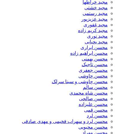
مجید خراطها
مجید خشتی
مجید رستمی
مجید عزیزپور
مجید غفوری
مجید کریم زاده
مجید نوری
مجید یحیایی
محسن ابراری
محسن ابراهیم زاده
محسن بهمنی
محسن تاجیک
محسن جعفری
محسن چاوشی
محسن چاوشی و سینا سرلک
محسن سالم
محسن شاه محمدی
محسن صالحی
محسن علیزاده
محسن قمی
محسن لرد
محسن لرد و سهراب فخیمی و مهدی صادقی
محسن محبوبی
محسن مهراد