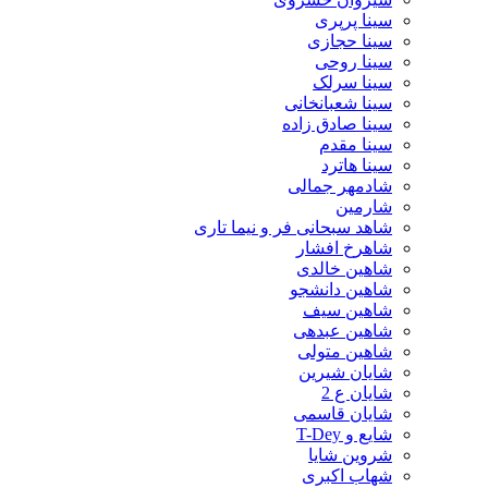
سینا پرپری
سینا حجازی
سینا روحی
سینا سرلک
سینا شعبانخانی
سینا صادق زاده
سینا مقدم
سینا هاترد
شادمهر جمالی
شارمین
شاهد سبحانی فر و نیما تاری
شاهرخ افشار
شاهین خالدی
شاهین دانشجو
شاهین سیف
شاهین عبدهی
شاهین متولی
شایان شیرین
شایان ع 2
شایان قاسمی
شایع و T-Dey
شروین شایا
شهاب اکبری