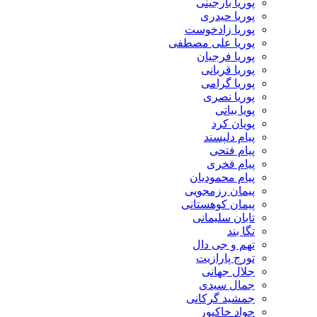
پوریا بارجینی
پوریا حیدری
پوریا زادخوست
پوریا علی مصطفی
پوریا فرجیان
پوریا قربانی
پوریا گرامی
پوریا نصری
پویا بیاتی
پویان کرد
پیام دلپسند
پیام فتحی
پیام فخری
پیام محمودیان
پیمان رزمجویی
پیمان کوهستانی
تابان سلیمانی
تگا بند
تهم و جی دال
تورج پارازیت
جلال جهانی
جمال سیدی
جمشید گرکانی
جواد خاکپور