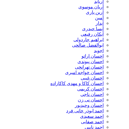
آریابد
آریان موسوی
آرین یاری
آمین
آیدار
آیسا حیدری
آیکان رفیعی
ابراهیم چاردولی
ابوالفضل صالحی
اجوید
احسان اراتو
احسان پیوندی
احسان تهرانچی
احسان خواجه امیری
احسان غیبی
احسان کاکا و مهدی کاکازاده
احسان کریمی
احسان ناجی
احسان نی زن
احسان وحیدپور
احمد ابوذر خانی فرد
احمد سعیدی
احمد صفایی
احمد نایبی