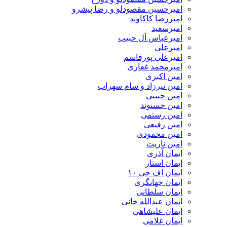
امیرحسین مقصودلو و رضا پیشرو
امیررضا کاکاوند
امیرسعید
امیرعباس آل حبیب
امیرعلی
امیرعلی پورقاسم
امیرمحمد غفاری
امین اکبری
امین تیرزاد و سام سهراب
امین حبیبی
امین حسنوند
امین رستمی
امین رفیعی
امین محمودی
امین ناریت
ایمان آذری
ایمان استار
ایمان اف جی ۱۰
ایمان جهانگری
ایمان سلطانی
ایمان عبدالله خانی
ایمان علیشاهی
ایمان غلامی