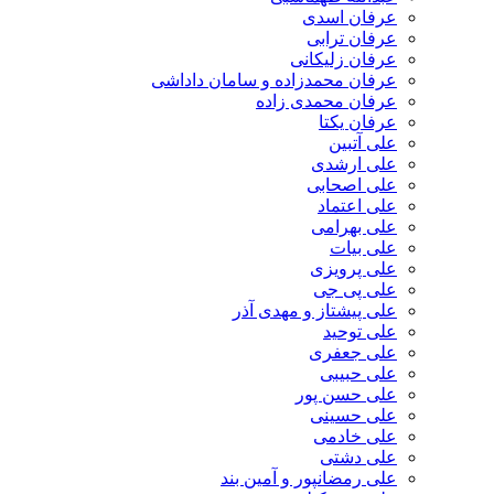
عرفان اسدی
عرفان ترابی
عرفان زلیکانی
عرفان محمدزاده و سامان داداشی
عرفان محمدی زاده
عرفان یکتا
علی آتبین
علی ارشدی
علی اصحابی
علی اعتماد
علی بهرامی
علی بیات
علی پرویزی
علی پی جی
علی پیشتاز و مهدی آذر
علی توحید
علی جعفری
علی حبیبی
علی حسن پور
علی حسینی
علی خادمی
علی دشتی
علی رمضانپور و آمین بند