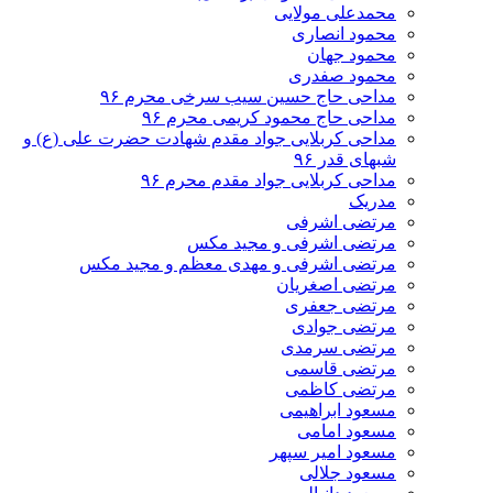
محمدعلی مولایی
محمود انصاری
محمود جهان
محمود صفدری
مداحی حاج حسین سیب سرخی محرم ۹۶
مداحی حاج محمود کریمی محرم ۹۶
مداحی کربلایی جواد مقدم شهادت حضرت علی (ع) و
شبهای قدر ۹۶
مداحی کربلایی جواد مقدم محرم ۹۶
مدریک
مرتضی اشرفی
مرتضی اشرفی و مجید مکس
مرتضی اشرفی و مهدی معظم و مجید مکس
مرتضی اصغریان
مرتضی جعفری
مرتضی جوادی
مرتضی سرمدی
مرتضی قاسمی
مرتضی کاظمی
مسعود ابراهیمی
مسعود امامی
مسعود امیر سپهر
مسعود جلالی