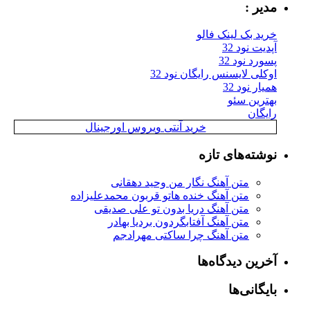
مدیر :
خرید بک لینک فالو
آپدیت نود 32
پسورد نود 32
اوکلی لایسنس رایگان نود 32
همیار نود 32
بهترین سئو
رایگان
خرید آنتی ویروس اورجینال
نوشته‌های تازه
متن آهنگ نگار من وحید دهقانی
متن آهنگ خنده هاتو قربون محمدعلیزاده
متن آهنگ دریا بدون تو علی صدیقی
متن آهنگ آفتابگردون بردیا بهادر
متن آهنگ چرا ساکتی مهرادجم
آخرین دیدگاه‌ها
بایگانی‌ها