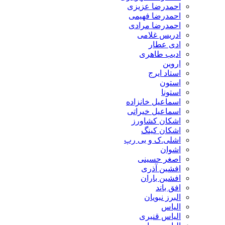
احمدرضا عزیزی
احمدرضا فهیمی
احمدرضا مرادی
ادریس غلامی
ادی عطار
ادیب طاهری
اروین
استاد ایرج
استون
استونا
اسماعیل خانزاده
اسماعیل خیراتی
اشکان کشاورز
اشکان کینگ
اشلی.ک و بی رپ
اشوان
اصغر حسینی
افشین آذری
افشین باران
افق باند
البرز نبویان
الیاس
الیاس قنبرى