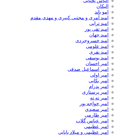
الیاس یحیایی
الیکان
امو باند
امید آمری و مجتبی کبیری و مهدى مقدم
امید ترابی
امید تقی پور
امید جهان
امید خسروجردی
امید علومی
امید نفری
امید یوسفی
امیر احسان
امیر اسماعیل صدفی
امیر اولی
امیر بکایی
امیر پدرام
امیر پرستاری
امیر ته ته
امیر خواجه پور
امیر سعیدی
امیر طارمی
امیر عباس گلاب
امیر عظیمی
امیر عظیمی و میلاد بابایی