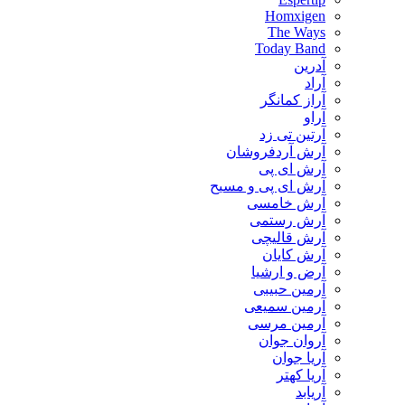
Homxigen
The Ways
Today Band
آدرین
آراد
آراز کمانگر
آراو
آرتین تی زد
آرش آردفروشان
آرش ای پی
آرش ای پی و مسیح
آرش خامسی
آرش رستمی
آرش قالیچی
آرش کایان
​آرض و ارشیا
آرمین حبیبی
آرمین سمیعی
آرمین مرسی
آروان جوان
آریا جوان
آریا کهتر
آریابد