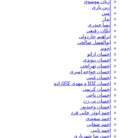
آریان موسوی
آرین یاری
آمین
آیدار
آیسا حیدری
آیکان رفیعی
ابراهیم چاردولی
ابوالفضل صالحی
اجوید
احسان اراتو
احسان پیوندی
احسان تهرانچی
احسان خواجه امیری
احسان غیبی
احسان کاکا و مهدی کاکازاده
احسان کریمی
احسان ناجی
احسان نی زن
احسان وحیدپور
احمد ابوذر خانی فرد
احمد سعیدی
احمد صفایی
احمد نایبی
احمدرضا شهریاری