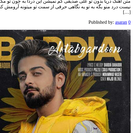
متن آهنگ دریا بدون تو علی صدیقی کم نمیشن این دردا به جون تو م
نیست درد منو بگه به تو یه نگاهی حرفی از سمت تو میتونه آرومش ک
[…]
Published by:
asaran
0