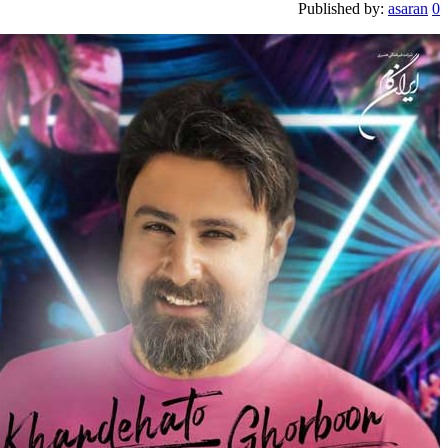
Published by:
asaran
0