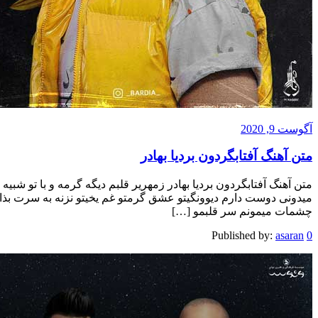
آگوست 9, 2020
متن آهنگ آفتابگردون بردیا بهادر
متن آهنگ آفتابگردون بردیا بهادر زمهریر قلبم دیگه گرمه و با تو شبیه 
میدونی دوست دارم دیوونگیتو عشق گرمتو غم یخیتو نزنه به سرت بذار
چشمات میمونم سر قلبمو […]
Published by:
asaran
0