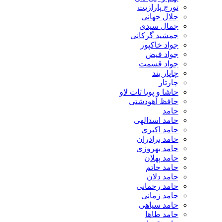
تورج پارازیت
جلال جهانی
جمال سیدی
جمشید گرکانی
جواد خاکپور
جواد فیض
جواد قسمت
چاپار بند
چارتار
حاشا و پویا تات لاو
حافظ آهودشتی
حامد
حامد اسدالهی
حامد اکبری
حامد برادران
حامد بهروزی
حامد پهلان
حامد حاتم
حامد دلان
حامد رحمانی
حامد زمانی
حامد سیاهی
حامد طاها