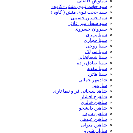
سیاوش فاضلی
سید حجّت نبوی منش «کاوه»
سید حجت نبوی منش ( کاوه )
سید حسین حسینى
سید سجاد میر علائی
سیروان خسروی
سینا پرپری
سینا حجازی
سینا روحی
سینا سرلک
سینا شعبانخانی
سینا صادق زاده
سینا مقدم
سینا هاترد
شادمهر جمالی
شارمین
شاهد سبحانی فر و نیما تاری
شاهرخ افشار
شاهین خالدی
شاهین دانشجو
شاهین سیف
شاهین عبدهی
شاهین متولی
شایان شیرین