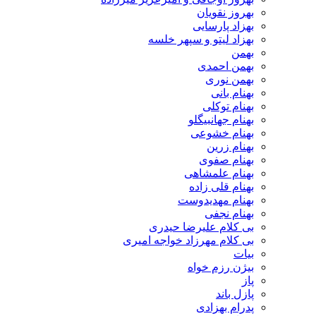
بهروز نقویان
بهزاد پارسایی
بهزاد لیتو و سپهر خلسه
بهمن
بهمن احمدی
بهمن نوری
بهنام بانی
بهنام توکلی
بهنام جهانبیگلو
بهنام خشوعی
بهنام زرین
بهنام صفوی
بهنام علمشاهی
بهنام قلی زاده
بهنام مهدیدوست
بهنام نجفی
بی کلام علیرضا حیدری
بی کلام مهرزاد خواجه امیری
بیات
بیژن رزم خواه
پاز
پازل باند
پدرام بهزادی