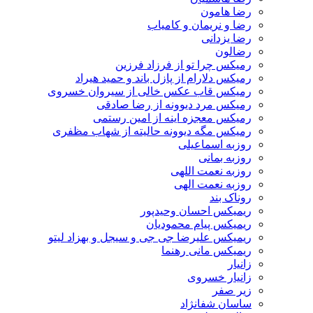
رضا هامون
رضا و نریمان و کامیاب
رضا یزدانی
رضالون
رمیکس چرا تو از فرزاد فرزین
رمیکس دلارام از پازل باند و حمید هیراد
رمیکس قاب عکس خالی از سیروان خسروی
رمیکس مرد دیوونه از رضا صادقی
رمیکس معجزه اینه از امین رستمی
رمیکس مگه دیوونه حالیته از شهاب مظفری
روزبه اسماعیلی
روزبه بمانی
روزبه نعمت اللهی
روزبه نعمت الهی
روناک بند
ریمیکس احسان وحیدپور
ریمیکس پیام محمودیان
ریمیکس علیرضا جی جی و سیجل و بهزاد لیتو
ریمیکس مانی رهنما
زانیار
زانیار خسروی
زیر صفر
ساسان شفانژاد