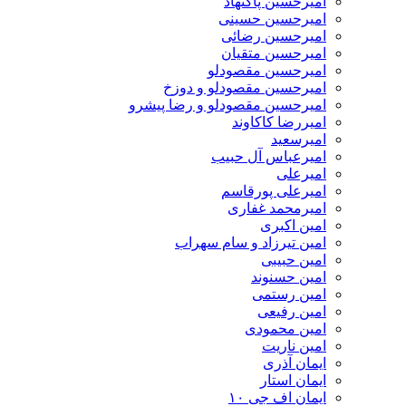
امیرحسین پاکنهاد
امیرحسین حسینی
امیرحسین رضائی
امیرحسین متقیان
امیرحسین مقصودلو
امیرحسین مقصودلو و دوزخ
امیرحسین مقصودلو و رضا پیشرو
امیررضا کاکاوند
امیرسعید
امیرعباس آل حبیب
امیرعلی
امیرعلی پورقاسم
امیرمحمد غفاری
امین اکبری
امین تیرزاد و سام سهراب
امین حبیبی
امین حسنوند
امین رستمی
امین رفیعی
امین محمودی
امین ناریت
ایمان آذری
ایمان استار
ایمان اف جی ۱۰