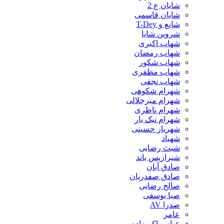
شایان ع 2
شایان قاسمی
شایع و T-Dey
شروین شایا
شهاب اکبری
شهاب رمضان
شهاب شکور
شهاب مظفری
شهاب نجفی
شهرام شکوهی
شهرام میرجلالی
شهرام ناظری
شهرام نیک یار
شهریار حسینی
شهیاد
شیث رضایی
شیرازیس باند
صادق آبان
صادق صفدریان
صالح رضایی
صبا یوسفی
صدرا AV
عامر
عباس اکبرزاده