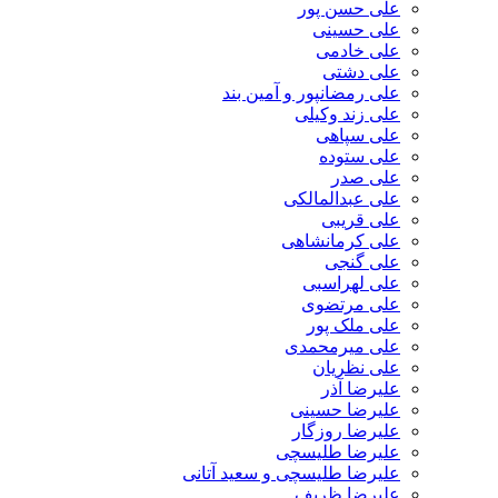
علی حسن پور
علی حسینی
علی خادمی
علی دشتی
علی رمضانپور و آمین بند
علی زند وکیلی
علی سپاهی
علی ستوده
علی صدر
علی عبدالمالکی
علی قریبی
علی کرمانشاهی
علی گنجی
علی لهراسبی
علی مرتضوی
علی ملک پور
علی میرمحمدی
علی نظریان
علیرضا آذر
علیرضا حسینی
علیرضا روزگار
علیرضا طلیسچی
علیرضا طلیسچی و سعید آتانی
علیرضا ظریف