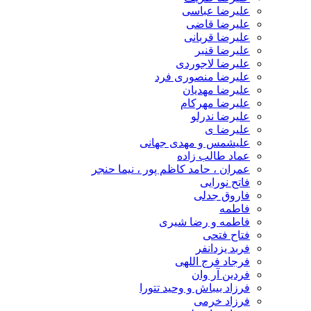
علیرضا عباسی
علیرضا قاضی
علیرضا قربانی
علیرضا قنبر
علیرضا لاجوردی
علیرضا منصوری فرد
علیرضا مهدیان
علیرضا مهرکام
علیرضا ندرلو
علیرضا ی
علیشمس و مهدی جهانی
عماد طالب زاده
عمران ، حامد کاظم پور ، نیما حنجر
فاتح نورایی
فاروق جدلی
فاطمه
فاطمه و رضا شیری
فتاح فتحی
فربد یزدانفر
فرجاد فرج اللهی
فردین آر وان
فرزاد بیباش و وحید تتورا
فرزاد خرمی