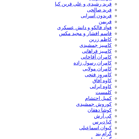
فرید رشیدی و علی فرین کیا
فرید صالحی
فریدون آسرایی
فریمن
فواد فالکو و دانش عسکری
قاسم افشار و مجید مکس
کاظم زرین
کامبیز جمشیدی
کامبیز فراهانی
کامران آقاخانی
کامران رسول زاده
کامران مولایی
کامروز فتحی
کاوه آفاق
کاوه ایرانی
کلمست
کمیل احتشام
کوروش جمشیدی
کوشا دهقان
کی آرش
کیا دپرس
کیوان اسماعیلی
گرام بند