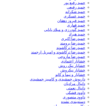
حمید رفیع پور
حمید رفیعی
حمید شکرانه
حمید عسکری
حمید فیروز دهقان
حمید قهاری
حمید گودرزی و میلاد بابایی
حمید هیراد
حمیدرضا اکبری
حمیدرضا برومند
حمیدرضا ترکاشوند
حمیدرضا ترکاشوند و امیریل ارجمند
حمیدرضا مازوچی
خشایار اعتمادی
خشایار نیک روش
خشایار نیکروش
خشایار و نیما و کانو
داریوش جمشیدی و کامبیز جمشیدی
دانیال مرادیان
دانیال نعمتی
داوود فشکی
داوود منصوری
دسته‌بندی نشده