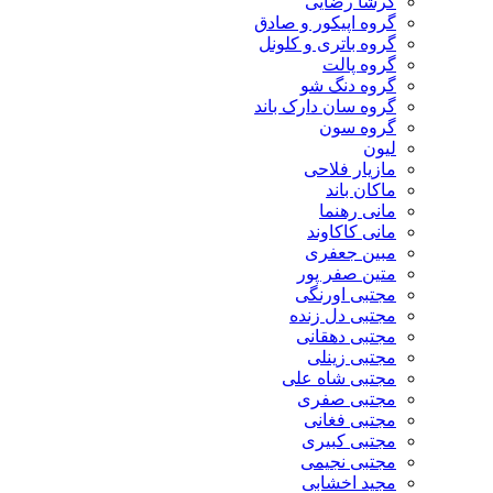
گرشا رضایی
گروه اپیکور و صادق
گروه باتری و کلونل
گروه پالت
گروه دنگ شو
گروه سان دارک باند
گروه سون
لیون
مازیار فلاحی
ماکان باند
مانی رهنما
مانی کاکاوند
مبین جعفری
متین صفر پور
مجتبی اورنگی
مجتبی دل زنده
مجتبی دهقانی
مجتبی زینلی
مجتبی شاه علی
مجتبی صفری
مجتبی فغانی
مجتبی کبیری
مجتبی نجیمی
مجید اخشابی