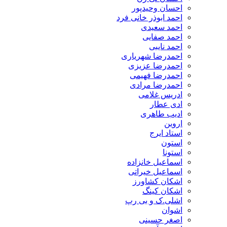
احسان وحیدپور
احمد ابوذر خانی فرد
احمد سعیدی
احمد صفایی
احمد نایبی
احمدرضا شهریاری
احمدرضا عزیزی
احمدرضا فهیمی
احمدرضا مرادی
ادریس غلامی
ادی عطار
ادیب طاهری
اروین
استاد ایرج
استون
استونا
اسماعیل خانزاده
اسماعیل خیراتی
اشکان کشاورز
اشکان کینگ
اشلی.ک و بی رپ
اشوان
اصغر حسینی