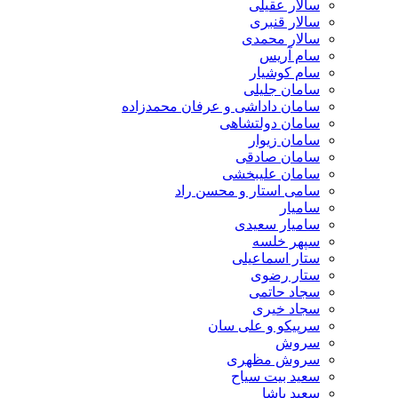
سالار عقیلی
سالار قنبری
سالار محمدی
سام آریس
سام کوشیار
سامان جلیلی
سامان داداشی و عرفان محمدزاده
سامان دولتشاهی
سامان زیوار
سامان صادقی
سامان علیبخشی
سامی استار و محسن راد
سامیار
سامیار سعیدی
سپهر خلسه
ستار اسماعیلی
ستار رضوی
سجاد حاتمی
سجاد خیری
سرپیکو و علی سان
سروش
سروش مظهری
سعید بیت سیاح
سعید پاشا