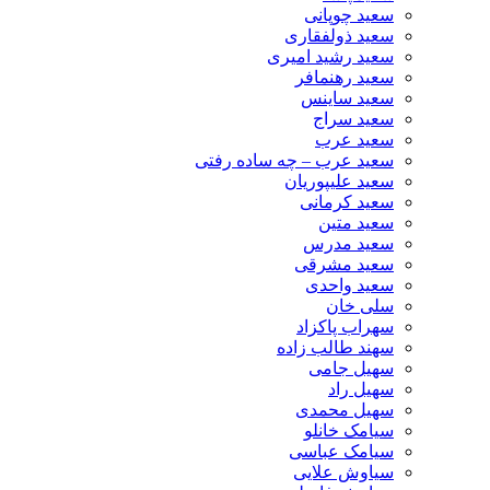
سعید چوپانی
سعید ذولفقاری
سعید رشید امیری
سعید رهنمافر
سعید ساینس
سعید سراج
سعید عرب
سعید عرب – چه ساده رفتی
سعید علیپوریان
سعید کرمانی
سعید متین
سعید مدرس
سعید مشرقی
سعید واحدی
سلی خان
سهراب پاکزاد
سهند طالب زاده
سهیل جامی
سهیل راد
سهیل محمدی
سیامک خانلو
سیامک عباسی
سیاوش علایی