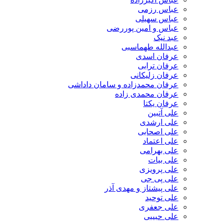
عباس رزمی
عباس سهیلی
عباس و امین پوررضی
عبد نیک
عبدالله طهماسبی‎
عرفان اسدی
عرفان ترابی
عرفان زلیکانی
عرفان محمدزاده و سامان داداشی
عرفان محمدی زاده
عرفان یکتا
علی آتبین
علی ارشدی
علی اصحابی
علی اعتماد
علی بهرامی
علی بیات
علی پرویزی
علی پی جی
علی پیشتاز و مهدی آذر
علی توحید
علی جعفری
علی حبیبی