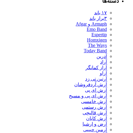
دسته‌ها
۱۷ باند
۳برار باند
Armaph و Afgar
Emo Band
Espertip
Homxigen
The Ways
Today Band
آدرین
آراد
آراز کمانگر
آراو
آرتین تی زد
آرش آردفروشان
آرش ای پی
آرش ای پی و مسیح
آرش خامسی
آرش رستمی
آرش قالیچی
آرش کایان
​آرض و ارشیا
آرمین حبیبی