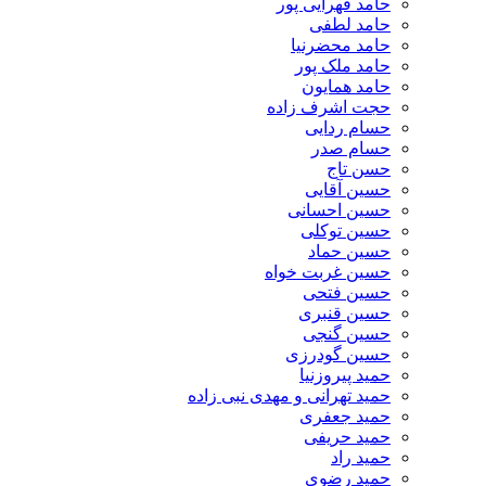
حامد قهرایی پور
حامد لطفی
حامد محضرنیا
حامد ملک پور
حامد همایون
حجت اشرف زاده
حسام ردایی
حسام صدر
حسن تاج
حسین آقایی
حسین احسانی
حسین توکلی
حسین حماد
حسین غربت خواه
حسین فتحی
حسین قنبری
حسین گنجی
حسین گودرزی
حمید پیروزنیا
حمید تهرانی و مهدی نبی زاده
حمید جعفری
حمید حریفی
حمید راد
حمید رضوی