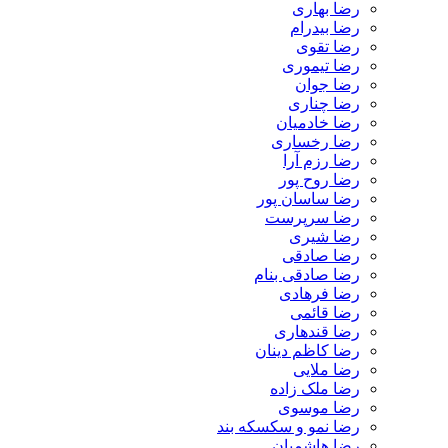
رضا بهاری
رضا بیدرام
رضا تقوی
رضا تیموری
رضا جوان
رضا چناری
رضا خادمیان
رضا رخساری
رضا رزم آرا
رضا روح پور
رضا ساسان پور
رضا سرپرست
رضا شیری
رضا صادقی
رضا صادقی بنام
رضا فرهادی
رضا قائمی
رضا قندهاری
رضا کاظم دینان
رضا ملایی
رضا ملک زاده
رضا موسوی
رضا نمو و سکسکه بند
رضا هاشمیان