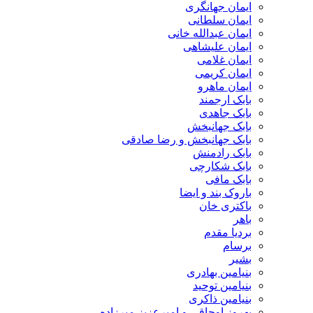
ایمان جهانگری
ایمان سلطانی
ایمان عبدالله خانی
ایمان علیشاهی
ایمان غلامی
ایمان کریمی
ایمان ماهرو
بابک ارجمند
بابک جاهدی
بابک جهانبخش
بابک جهانبخش و رضا صادقی
بابک رادمنش
بابک شکارچی
بابک مافی
باروک بند و ایضا
باکتری خان
باهر
بردیا مقدم
برسام
بشیر
بنیامین بهادری
بنیامین توحید
بنیامین ذاکری
بهروز اوجاقی و امیرعزیز میرزاده