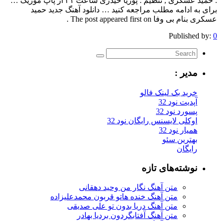
: حمید عسکری , تنظیم : پوریا حیدری ساعت ۲۱ از پاپ موزیک …
برای به ادامه مطلب مراجعه کنید … دانلود آهنگ جدید حمید
عسکری بنام بی وفا The post appeared first on .
Published by:
0
مدیر :
خرید بک لینک فالو
آپدیت نود 32
پسورد نود 32
اوکلی لایسنس رایگان نود 32
همیار نود 32
بهترین سئو
رایگان
نوشته‌های تازه
متن آهنگ نگار من وحید دهقانی
متن آهنگ خنده هاتو قربون محمدعلیزاده
متن آهنگ دریا بدون تو علی صدیقی
متن آهنگ آفتابگردون بردیا بهادر