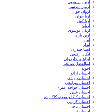
آرمین سمیعی
آرمین مرسی
آروان جوان
آریا جوان
آریا کهتر
آریابد
آریان موسوی
آرین یاری
آمین
آیدار
آیسا حیدری
آیکان رفیعی
ابراهیم چاردولی
ابوالفضل صالحی
اجوید
احسان اراتو
احسان پیوندی
احسان تهرانچی
احسان خواجه امیری
احسان غیبی
احسان کاکا و مهدی کاکازاده
احسان کریمی
احسان ناجی
احسان نی زن