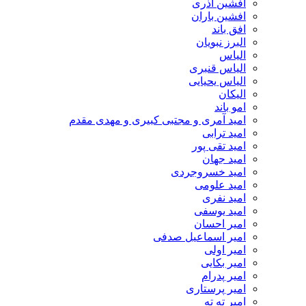
افشین آذری
افشین باران
افق باند
البرز نبویان
الیاس
الیاس قنبرى
الیاس یحیایی
الیکان
امو باند
امید آمری و مجتبی کبیری و مهدى مقدم
امید ترابی
امید تقی پور
امید جهان
امید خسروجردی
امید علومی
امید نفری
امید یوسفی
امیر احسان
امیر اسماعیل صدفی
امیر اولی
امیر بکایی
امیر پدرام
امیر پرستاری
امیر ته ته