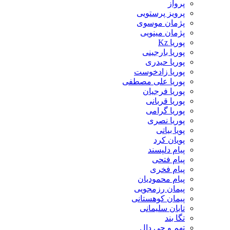
پرواز
پرویز پرستویی
پژمان موسوی
پژمان مینویی
پوریا Kz
پوریا بارجینی
پوریا حیدری
پوریا زادخوست
پوریا علی مصطفی
پوریا فرجیان
پوریا قربانی
پوریا گرامی
پوریا نصری
پویا بیاتی
پویان کرد
پیام دلپسند
پیام فتحی
پیام فخری
پیام محمودیان
پیمان رزمجویی
پیمان کوهستانی
تابان سلیمانی
تگا بند
تهم و جی دال