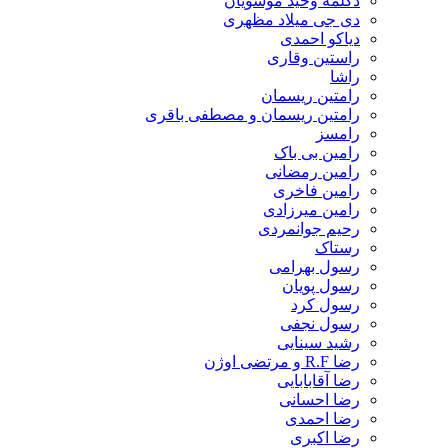
دکلمه وحید موسویان
دی جی میلاد مظهری
دیاکو احمدی
راستین وقاری
راشا
رامتین ریسمان
رامتین ریسمان و مصطفی باقری
رامسز
رامین بی باک
رامین رمضانی
رامین فاخری
رامین میرزادی
رحیم جوانمردی
رستاک
رسول بهرامی
رسول پویان
رسول کرد
رسول نجفی
رشید سینایی
رضا R.F و مرتضی اوژن
رضا آقابابایی
رضا احسانی
رضا احمدی
رضا اکبری