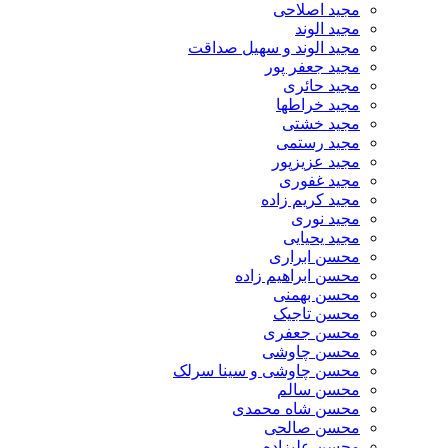
مجید اصلاحی
مجید الوند‎
مجید الوند و سهیل صداقت
مجید جعفر پور
مجید حائری
مجید خراطها
مجید خشتی
مجید رستمی
مجید عزیزپور
مجید غفوری
مجید کریم زاده
مجید نوری
مجید یحیایی
محسن ابراری
محسن ابراهیم زاده
محسن بهمنی
محسن تاجیک
محسن جعفری
محسن چاوشی
محسن چاوشی و سینا سرلک
محسن سالم
محسن شاه محمدی
محسن صالحی
محسن علیزاده