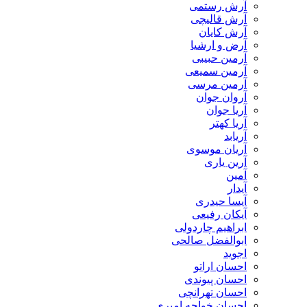
آرش رستمی
آرش قالیچی
آرش کایان
​آرض و ارشیا
آرمین حبیبی
آرمین سمیعی
آرمین مرسی
آروان جوان
آریا جوان
آریا کهتر
آریابد
آریان موسوی
آرین یاری
آمین
آیدار
آیسا حیدری
آیکان رفیعی
ابراهیم چاردولی
ابوالفضل صالحی
اجوید
احسان اراتو
احسان پیوندی
احسان تهرانچی
احسان خواجه امیری