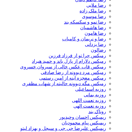
رضا ملایی
رضا ملک زاده
رضا موسوی
رضا نمو و سکسکه بند
رضا هاشمیان
رضا هامون
رضا و نریمان و کامیاب
رضا یزدانی
رضالون
رمیکس چرا تو از فرزاد فرزین
رمیکس دلارام از پازل باند و حمید هیراد
رمیکس قاب عکس خالی از سیروان خسروی
رمیکس مرد دیوونه از رضا صادقی
رمیکس معجزه اینه از امین رستمی
رمیکس مگه دیوونه حالیته از شهاب مظفری
روزبه اسماعیلی
روزبه بمانی
روزبه نعمت اللهی
روزبه نعمت الهی
روناک بند
ریمیکس احسان وحیدپور
ریمیکس پیام محمودیان
ریمیکس علیرضا جی جی و سیجل و بهزاد لیتو