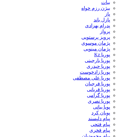
بیات
بیژن رزم خواه
پاز
پازل باند
پدرام بهزادی
پرواز
پرویز پرستویی
پژمان موسوی
پژمان مینویی
پوریا Kz
پوریا بارجینی
پوریا حیدری
پوریا زادخوست
پوریا علی مصطفی
پوریا فرجیان
پوریا قربانی
پوریا گرامی
پوریا نصری
پویا بیاتی
پویان کرد
پیام دلپسند
پیام فتحی
پیام فخری
پیام محمودیان