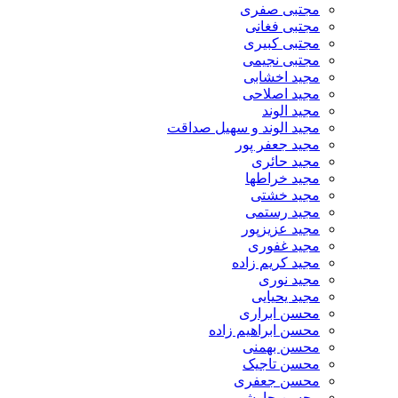
مجتبی صفری
مجتبی فغانی
مجتبی کبیری
مجتبی نجیمی
مجید اخشابی
مجید اصلاحی
مجید الوند‎
مجید الوند و سهیل صداقت
مجید جعفر پور
مجید حائری
مجید خراطها
مجید خشتی
مجید رستمی
مجید عزیزپور
مجید غفوری
مجید کریم زاده
مجید نوری
مجید یحیایی
محسن ابراری
محسن ابراهیم زاده
محسن بهمنی
محسن تاجیک
محسن جعفری
محسن چاوشی