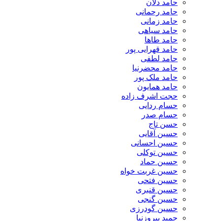
حامد دلان
حامد رحمانی
حامد زمانی
حامد سیاهی
حامد طاها
حامد قهرایی پور
حامد لطفی
حامد محضرنیا
حامد ملک پور
حامد همایون
حجت اشرف زاده
حسام ردایی
حسام صدر
حسن تاج
حسین آقایی
حسین احسانی
حسین توکلی
حسین حماد
حسین غربت خواه
حسین فتحی
حسین قنبری
حسین گنجی
حسین گودرزی
حمید پیروزنیا