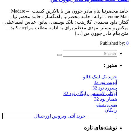
حامد محضرنیا بنام مادر جوون من با بالاترین کیفیت – Madare
Javoone Man ترانه : حامد محضرنیا , آهنگساز : حامد محضر نیا ,
گیتار: داود محمدی کلارینت : بابک یوسفی , پیانو : عباس اسماعیلی ,
میکس و مستر: مهدی معظم برای به ادامه مطلب مراجعه کنید …
متن بنام مادر جوون من […]
Published by:
0
مدیر :
خرید بک لینک فالو
آپدیت نود 32
پسورد نود 32
اوکلی لایسنس رایگان نود 32
همیار نود 32
بهترین سئو
رایگان
خرید آنتی ویروس اورجینال
نوشته‌های تازه