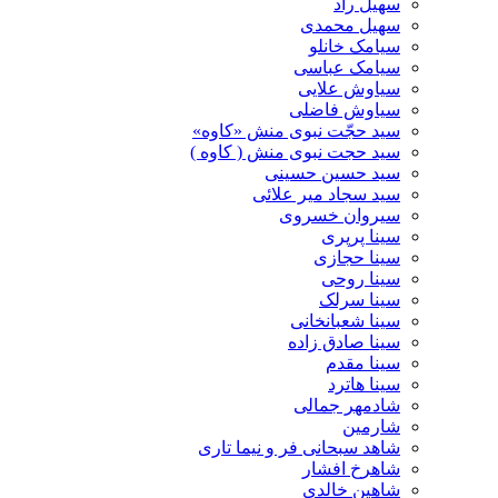
سهیل راد
سهیل محمدی
سیامک خانلو
سیامک عباسی
سیاوش علایی
سیاوش فاضلی
سید حجّت نبوی منش «کاوه»
سید حجت نبوی منش ( کاوه )
سید حسین حسینى
سید سجاد میر علائی
سیروان خسروی
سینا پرپری
سینا حجازی
سینا روحی
سینا سرلک
سینا شعبانخانی
سینا صادق زاده
سینا مقدم
سینا هاترد
شادمهر جمالی
شارمین
شاهد سبحانی فر و نیما تاری
شاهرخ افشار
شاهین خالدی