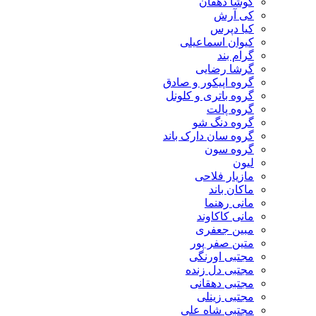
کوشا دهقان
کی آرش
کیا دپرس
کیوان اسماعیلی
گرام بند
گرشا رضایی
گروه اپیکور و صادق
گروه باتری و کلونل
گروه پالت
گروه دنگ شو
گروه سان دارک باند
گروه سون
لیون
مازیار فلاحی
ماکان باند
مانی رهنما
مانی کاکاوند
مبین جعفری
متین صفر پور
مجتبی اورنگی
مجتبی دل زنده
مجتبی دهقانی
مجتبی زینلی
مجتبی شاه علی