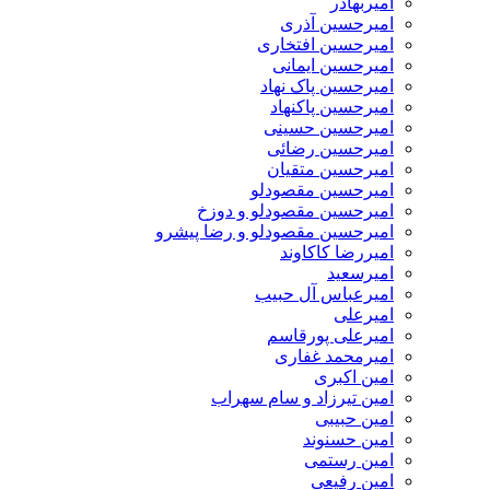
امیربهادر
امیرحسین آذری
امیرحسین افتخاری
امیرحسین ایمانی
امیرحسین پاک نهاد
امیرحسین پاکنهاد
امیرحسین حسینی
امیرحسین رضائی
امیرحسین متقیان
امیرحسین مقصودلو
امیرحسین مقصودلو و دوزخ
امیرحسین مقصودلو و رضا پیشرو
امیررضا کاکاوند
امیرسعید
امیرعباس آل حبیب
امیرعلی
امیرعلی پورقاسم
امیرمحمد غفاری
امین اکبری
امین تیرزاد و سام سهراب
امین حبیبی
امین حسنوند
امین رستمی
امین رفیعی