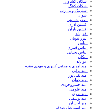
اشکان کشاورز
اشکان کینگ
اشلی.ک و بی رپ
اشوان
اصغر حسینی
افشین آذری
افشین باران
افق باند
البرز نبویان
الیاس
الیاس قنبرى
الیاس یحیایی
الیکان
امو باند
امید آمری و مجتبی کبیری و مهدى مقدم
امید ترابی
امید تقی پور
امید جهان
امید خسروجردی
امید علومی
امید نفری
امید یوسفی
امیر احسان
امیر اسماعیل صدفی