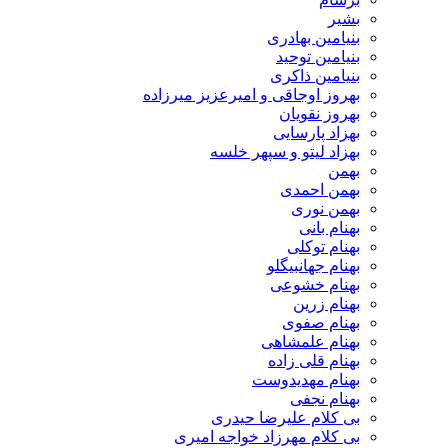
بشیر
بنیامین بهادری
بنیامین توحید
بنیامین ذاکری
بهروز اوجاقی و امیرعزیز میرزاده
بهروز نقویان
بهزاد پارسایی
بهزاد لیتو و سپهر خلسه
بهمن
بهمن احمدی
بهمن نوری
بهنام بانی
بهنام توکلی
بهنام جهانبیگلو
بهنام خشوعی
بهنام زرین
بهنام صفوی
بهنام علمشاهی
بهنام قلی زاده
بهنام مهدیدوست
بهنام نجفی
بی کلام علیرضا حیدری
بی کلام مهرزاد خواجه امیری