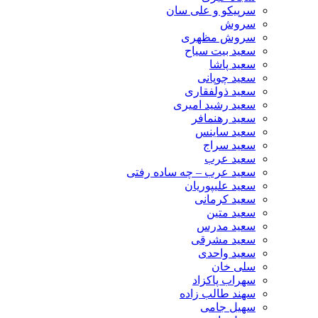
سرپیکو و علی سان
سروش
سروش مظهری
سعید بیت سیاح
سعید پاشا
سعید چوپانی
سعید ذولفقاری
سعید رشید امیری
سعید رهنمافر
سعید ساینس
سعید سراج
سعید عرب
سعید عرب – چه ساده رفتی
سعید علیپوریان
سعید کرمانی
سعید متین
سعید مدرس
سعید مشرقی
سعید واحدی
سلی خان
سهراب پاکزاد
سهند طالب زاده
سهیل جامی