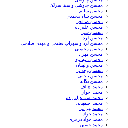
محسن چاوشی و سینا سرلک
محسن سالم
محسن شاه محمدی
محسن صالحی
محسن علیزاده
محسن قمی
محسن لرد
محسن لرد و سهراب فخیمی و مهدی صادقی
محسن محبوبی
محسن مهراد
محسن موسوی
محسن والهیان
محسن وجدانی
محسن یاحقی
محسن یگانه
محمد اچ اف
محمد اخوان
محمد اسماعیل زاده
محمد اصفهانی
محمد بهرامی
محمد جواد
محمد جواد درجزی
محمد حسین