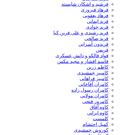
فرشید و اشکان شایسته
فرهاد فیروزی
فرهاد یعقوبی
فرید ایمانی
فرید جوادی
فرید رشیدی و علی فرین کیا
فرید صالحی
فریدون آسرایی
فریمن
فواد فالکو و دانش عسکری
قاسم افشار و مجید مکس
کاظم زرین
کامبیز جمشیدی
کامبیز فراهانی
کامران آقاخانی
کامران رسول زاده
کامران مولایی
کامروز فتحی
کاوه آفاق
کاوه ایرانی
کلمست
کمیل احتشام
کوروش جمشیدی