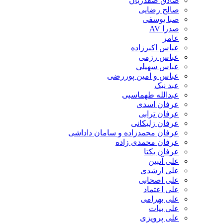
صادق صفدریان
صالح رضایی
صبا یوسفی
صدرا AV
عامر
عباس اکبرزاده
عباس رزمی
عباس سهیلی
عباس و امین پوررضی
عبد نیک
عبدالله طهماسبی‎
عرفان اسدی
عرفان ترابی
عرفان زلیکانی
عرفان محمدزاده و سامان داداشی
عرفان محمدی زاده
عرفان یکتا
علی آتبین
علی ارشدی
علی اصحابی
علی اعتماد
علی بهرامی
علی بیات
علی پرویزی