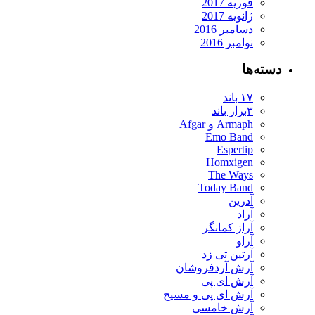
فوریه 2017
ژانویه 2017
دسامبر 2016
نوامبر 2016
دسته‌ها
۱۷ باند
۳برار باند
Armaph و Afgar
Emo Band
Espertip
Homxigen
The Ways
Today Band
آدرین
آراد
آراز کمانگر
آراو
آرتین تی زد
آرش آردفروشان
آرش ای پی
آرش ای پی و مسیح
آرش خامسی