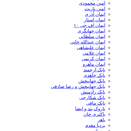
امین محمودی
امین ناریت
ایمان آذری
ایمان استار
ایمان اف جی ۱۰
ایمان جهانگری
ایمان سلطانی
ایمان عبدالله خانی
ایمان علیشاهی
ایمان غلامی
ایمان کریمی
ایمان ماهرو
بابک ارجمند
بابک جاهدی
بابک جهانبخش
بابک جهانبخش و رضا صادقی
بابک رادمنش
بابک شکارچی
بابک مافی
باروک بند و ایضا
باکتری خان
باهر
بردیا مقدم
برسام