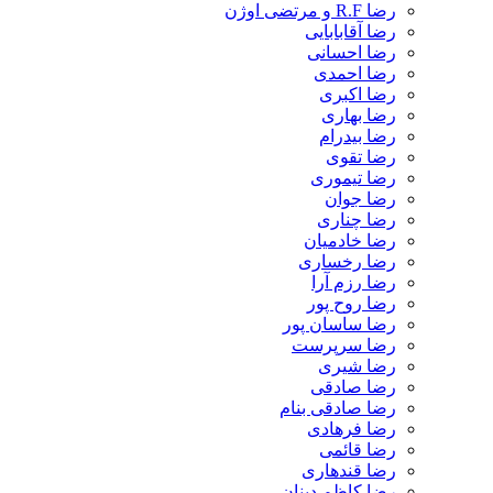
رضا R.F و مرتضی اوژن
رضا آقابابایی
رضا احسانی
رضا احمدی
رضا اکبری
رضا بهاری
رضا بیدرام
رضا تقوی
رضا تیموری
رضا جوان
رضا چناری
رضا خادمیان
رضا رخساری
رضا رزم آرا
رضا روح پور
رضا ساسان پور
رضا سرپرست
رضا شیری
رضا صادقی
رضا صادقی بنام
رضا فرهادی
رضا قائمی
رضا قندهاری
رضا کاظم دینان