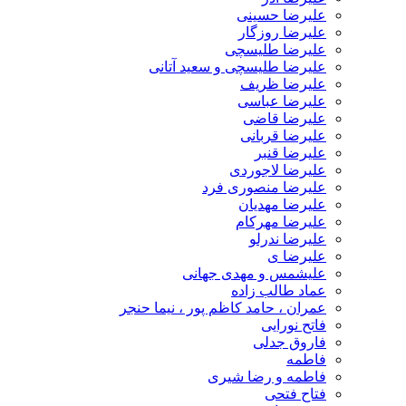
علیرضا حسینی
علیرضا روزگار
علیرضا طلیسچی
علیرضا طلیسچی و سعید آتانی
علیرضا ظریف
علیرضا عباسی
علیرضا قاضی
علیرضا قربانی
علیرضا قنبر
علیرضا لاجوردی
علیرضا منصوری فرد
علیرضا مهدیان
علیرضا مهرکام
علیرضا ندرلو
علیرضا ی
علیشمس و مهدی جهانی
عماد طالب زاده
عمران ، حامد کاظم پور ، نیما حنجر
فاتح نورایی
فاروق جدلی
فاطمه
فاطمه و رضا شیری
فتاح فتحی