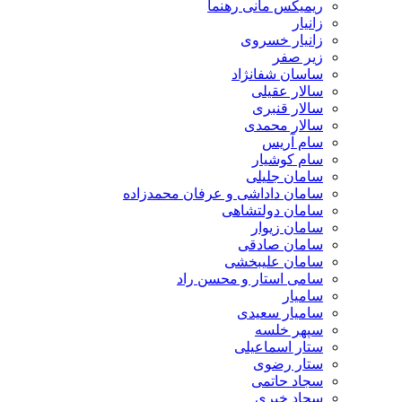
ریمیکس مانی رهنما
زانیار
زانیار خسروی
زیر صفر
ساسان شفانژاد
سالار عقیلی
سالار قنبری
سالار محمدی
سام آریس
سام کوشیار
سامان جلیلی
سامان داداشی و عرفان محمدزاده
سامان دولتشاهی
سامان زیوار
سامان صادقی
سامان علیبخشی
سامی استار و محسن راد
سامیار
سامیار سعیدی
سپهر خلسه
ستار اسماعیلی
ستار رضوی
سجاد حاتمی
سجاد خیری