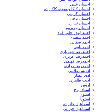
احسان غیبی
احسان کاکا و مهدی کاکازاده
احسان کریمی
احسان ناجی
احسان نی زن
احسان وحیدپور
احمد ابوذر خانی فرد
احمد سعیدی
احمد صفایی
احمد نایبی
احمدرضا شهریاری
احمدرضا عزیزی
احمدرضا فهیمی
احمدرضا مرادی
ادریس غلامی
ادی عطار
ادیب طاهری
اروین
استاد ایرج
استون
استونا
اسماعیل خانزاده
اسماعیل خیراتی