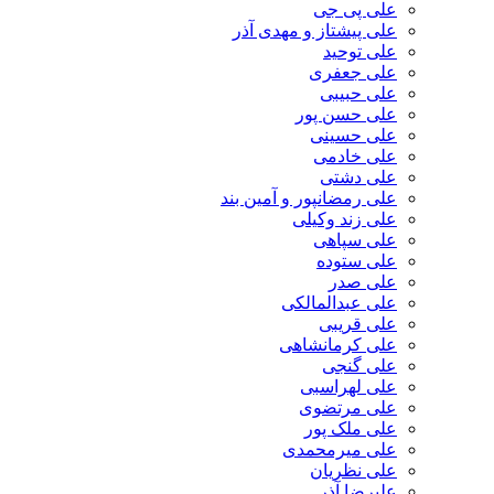
علی پی جی
علی پیشتاز و مهدی آذر
علی توحید
علی جعفری
علی حبیبی
علی حسن پور
علی حسینی
علی خادمی
علی دشتی
علی رمضانپور و آمین بند
علی زند وکیلی
علی سپاهی
علی ستوده
علی صدر
علی عبدالمالکی
علی قریبی
علی کرمانشاهی
علی گنجی
علی لهراسبی
علی مرتضوی
علی ملک پور
علی میرمحمدی
علی نظریان
علیرضا آذر