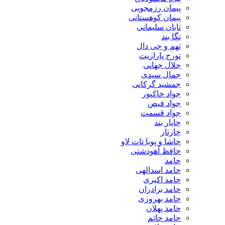
پیمان رزمجویی
پیمان کوهستانی
تابان سلیمانی
تگا بند
تهم و جی دال
تورج پارازیت
جلال جهانی
جمال سیدی
جمشید گرکانی
جواد خاکپور
جواد فیض
جواد قسمت
چاپار بند
چارتار
حاشا و پویا تات لاو
حافظ آهودشتی
حامد
حامد اسدالهی
حامد اکبری
حامد برادران
حامد بهروزی
حامد پهلان
حامد حاتم