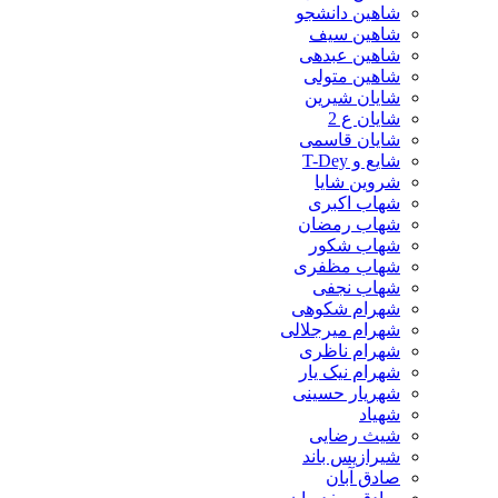
شاهین دانشجو
شاهین سیف
شاهین عبدهی
شاهین متولی
شایان شیرین
شایان ع 2
شایان قاسمی
شایع و T-Dey
شروین شایا
شهاب اکبری
شهاب رمضان
شهاب شکور
شهاب مظفری
شهاب نجفی
شهرام شکوهی
شهرام میرجلالی
شهرام ناظری
شهرام نیک یار
شهریار حسینی
شهیاد
شیث رضایی
شیرازیس باند
صادق آبان