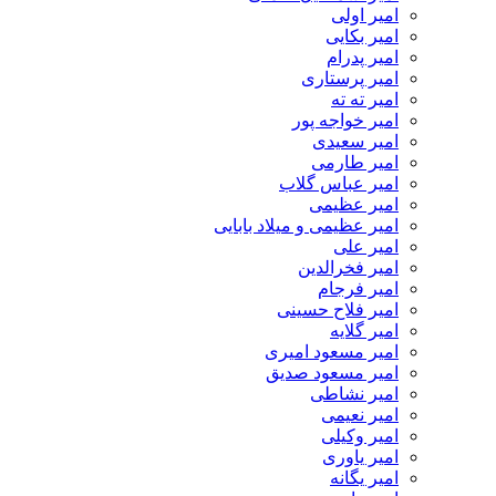
امیر اولی
امیر بکایی
امیر پدرام
امیر پرستاری
امیر ته ته
امیر خواجه پور
امیر سعیدی
امیر طارمی
امیر عباس گلاب
امیر عظیمی
امیر عظیمی و میلاد بابایی
امیر علی
امیر فخرالدین
امیر فرجام
امیر فلاح حسینی
امیر گلایه
امیر مسعود امیری
امیر مسعود صدیق
امیر نشاطی
امیر نعیمی
امیر وکیلی
امیر یاوری
امیر یگانه