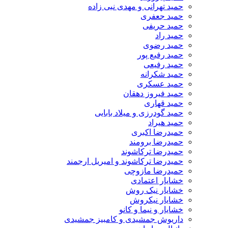
حمید تهرانی و مهدی نبی زاده
حمید جعفری
حمید حریفی
حمید راد
حمید رضوی
حمید رفیع پور
حمید رفیعی
حمید شکرانه
حمید عسکری
حمید فیروز دهقان
حمید قهاری
حمید گودرزی و میلاد بابایی
حمید هیراد
حمیدرضا اکبری
حمیدرضا برومند
حمیدرضا ترکاشوند
حمیدرضا ترکاشوند و امیریل ارجمند
حمیدرضا مازوچی
خشایار اعتمادی
خشایار نیک روش
خشایار نیکروش
خشایار و نیما و کانو
داریوش جمشیدی و کامبیز جمشیدی