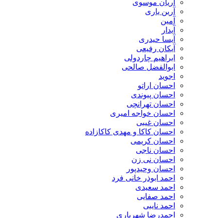
آریان موسوی
آرین یاری
آمین
آیدار
آیسا حیدری
آیکان رفیعی
ابراهیم چاردولی
ابوالفضل صالحی
اجوید
احسان اراتو
احسان پیوندی
احسان تهرانچی
احسان خواجه امیری
احسان غیبی
احسان کاکا و مهدی کاکازاده
احسان کریمی
احسان ناجی
احسان نی زن
احسان وحیدپور
احمد ابوذر خانی فرد
احمد سعیدی
احمد صفایی
احمد نایبی
احمدرضا شهریاری