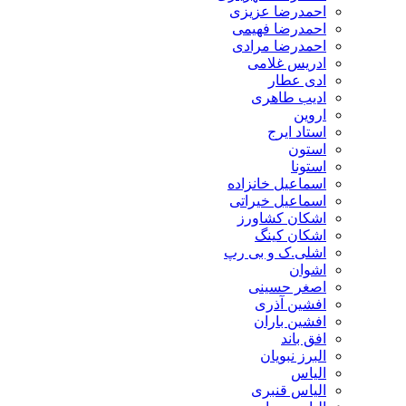
احمدرضا عزیزی
احمدرضا فهیمی
احمدرضا مرادی
ادریس غلامی
ادی عطار
ادیب طاهری
اروین
استاد ایرج
استون
استونا
اسماعیل خانزاده
اسماعیل خیراتی
اشکان کشاورز
اشکان کینگ
اشلی.ک و بی رپ
اشوان
اصغر حسینی
افشین آذری
افشین باران
افق باند
البرز نبویان
الیاس
الیاس قنبرى