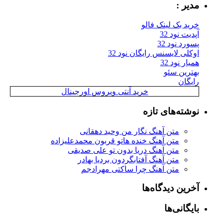
مدیر :
خرید بک لینک فالو
آپدیت نود 32
پسورد نود 32
اوکلی لایسنس رایگان نود 32
همیار نود 32
بهترین سئو
رایگان
خرید آنتی ویروس اورجینال
نوشته‌های تازه
متن آهنگ نگار من وحید دهقانی
متن آهنگ خنده هاتو قربون محمدعلیزاده
متن آهنگ دریا بدون تو علی صدیقی
متن آهنگ آفتابگردون بردیا بهادر
متن آهنگ چرا ساکتی مهرادجم
آخرین دیدگاه‌ها
بایگانی‌ها