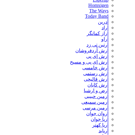
Homxigen
The Ways
Today Band
آدرین
آراد
آراز کمانگر
آراو
آرتین تی زد
آرش آردفروشان
آرش ای پی
آرش ای پی و مسیح
آرش خامسی
آرش رستمی
آرش قالیچی
آرش کایان
​آرض و ارشیا
آرمین حبیبی
آرمین سمیعی
آرمین مرسی
آروان جوان
آریا جوان
آریا کهتر
آریابد