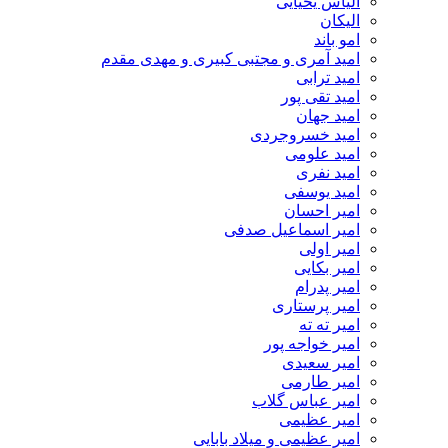
الیاس یحیایی
الیکان
امو باند
امید آمری و مجتبی کبیری و مهدى مقدم
امید ترابی
امید تقی پور
امید جهان
امید خسروجردی
امید علومی
امید نفری
امید یوسفی
امیر احسان
امیر اسماعیل صدفی
امیر اولی
امیر بکایی
امیر پدرام
امیر پرستاری
امیر ته ته
امیر خواجه پور
امیر سعیدی
امیر طارمی
امیر عباس گلاب
امیر عظیمی
امیر عظیمی و میلاد بابایی