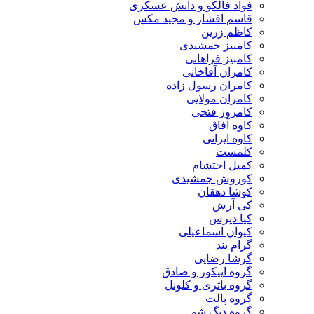
فواد فالکو و دانش عسکری
قاسم افشار و مجید مکس
کاظم زرین
کامبیز جمشیدی
کامبیز فراهانی
کامران آقاخانی
کامران رسول زاده
کامران مولایی
کامروز فتحی
کاوه آفاق
کاوه ایرانی
کلمست
کمیل احتشام
کوروش جمشیدی
کوشا دهقان
کی آرش
کیا دپرس
کیوان اسماعیلی
گرام بند
گرشا رضایی
گروه اپیکور و صادق
گروه باتری و کلونل
گروه پالت
گروه دنگ شو