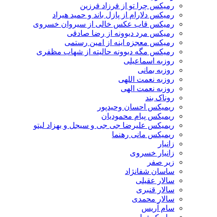
رمیکس چرا تو از فرزاد فرزین
رمیکس دلارام از پازل باند و حمید هیراد
رمیکس قاب عکس خالی از سیروان خسروی
رمیکس مرد دیوونه از رضا صادقی
رمیکس معجزه اینه از امین رستمی
رمیکس مگه دیوونه حالیته از شهاب مظفری
روزبه اسماعیلی
روزبه بمانی
روزبه نعمت اللهی
روزبه نعمت الهی
روناک بند
ریمیکس احسان وحیدپور
ریمیکس پیام محمودیان
ریمیکس علیرضا جی جی و سیجل و بهزاد لیتو
ریمیکس مانی رهنما
زانیار
زانیار خسروی
زیر صفر
ساسان شفانژاد
سالار عقیلی
سالار قنبری
سالار محمدی
سام آریس