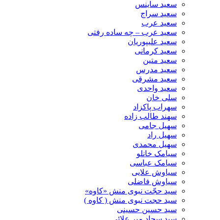
سعید ساینس
سعید سراج
سعید عرب
سعید عرب – چه ساده رفتی
سعید علیپوریان
سعید کرمانی
سعید متین
سعید مدرس
سعید مشرقی
سعید واحدی
سلی خان
سهراب پاکزاد
سهند طالب زاده
سهیل جامی
سهیل راد
سهیل محمدی
سیامک خانلو
سیامک عباسی
سیاوش علایی
سیاوش فاضلی
سید حجّت نبوی منش «کاوه»
سید حجت نبوی منش ( کاوه )
سید حسین حسینى
سید سجاد میر علائی