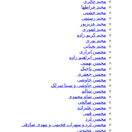
مجید حائری
مجید خراطها
مجید خشتی
مجید رستمی
مجید عزیزپور
مجید غفوری
مجید کریم زاده
مجید نوری
مجید یحیایی
محسن ابراری
محسن ابراهیم زاده
محسن بهمنی
محسن تاجیک
محسن جعفری
محسن چاوشی
محسن چاوشی و سینا سرلک
محسن سالم
محسن شاه محمدی
محسن صالحی
محسن علیزاده
محسن قمی
محسن لرد
محسن لرد و سهراب فخیمی و مهدی صادقی
محسن محبوبی