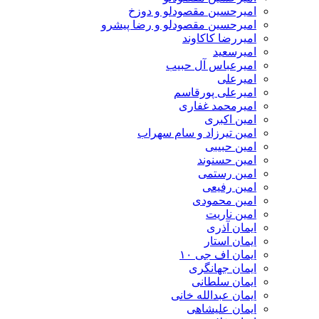
امیرحسین مقصودلو و دوزخ
امیرحسین مقصودلو و رضا پیشرو
امیررضا کاکاوند
امیرسعید
امیرعباس آل حبیب
امیرعلی
امیرعلی پورقاسم
امیرمحمد غفاری
امین اکبری
امین تیرزاد و سام سهراب
امین حبیبی
امین حسنوند
امین رستمی
امین رفیعی
امین محمودی
امین ناریت
ایمان آذری
ایمان استار
ایمان اف جی ۱۰
ایمان جهانگری
ایمان سلطانی
ایمان عبدالله خانی
ایمان علیشاهی