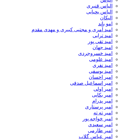
الیاس قنبرى
الیاس یحیایی
الیکان
امو باند
امید آمری و مجتبی کبیری و مهدى مقدم
امید ترابی
امید تقی پور
امید جهان
امید خسروجردی
امید علومی
امید نفری
امید یوسفی
امیر احسان
امیر اسماعیل صدفی
امیر اولی
امیر بکایی
امیر پدرام
امیر پرستاری
امیر ته ته
امیر خواجه پور
امیر سعیدی
امیر طارمی
امیر عباس گلاب