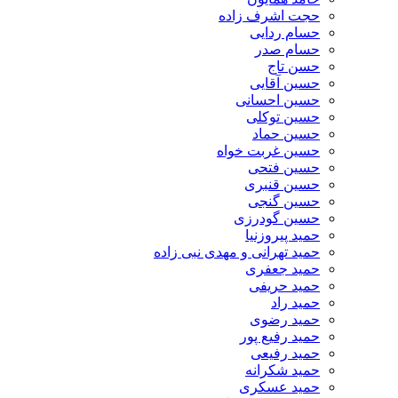
حجت اشرف زاده
حسام ردایی
حسام صدر
حسن تاج
حسین آقایی
حسین احسانی
حسین توکلی
حسین حماد
حسین غربت خواه
حسین فتحی
حسین قنبری
حسین گنجی
حسین گودرزی
حمید پیروزنیا
حمید تهرانی و مهدی نبی زاده
حمید جعفری
حمید حریفی
حمید راد
حمید رضوی
حمید رفیع پور
حمید رفیعی
حمید شکرانه
حمید عسکری