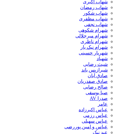
شهاب اکبری
شهاب رمضان
شهاب شکور
شهاب مظفری
شهاب نجفی
شهرام شکوهی
شهرام میرجلالی
شهرام ناظری
شهرام نیک یار
شهریار حسینی
شهیاد
شیث رضایی
شیرازیس باند
صادق آبان
صادق صفدریان
صالح رضایی
صبا یوسفی
صدرا AV
عامر
عباس اکبرزاده
عباس رزمی
عباس سهیلی
عباس و امین پوررضی
عبد نیک