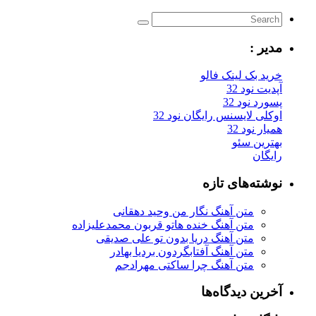
مدیر :
خرید بک لینک فالو
آپدیت نود 32
پسورد نود 32
اوکلی لایسنس رایگان نود 32
همیار نود 32
بهترین سئو
رایگان
نوشته‌های تازه
متن آهنگ نگار من وحید دهقانی
متن آهنگ خنده هاتو قربون محمدعلیزاده
متن آهنگ دریا بدون تو علی صدیقی
متن آهنگ آفتابگردون بردیا بهادر
متن آهنگ چرا ساکتی مهرادجم
آخرین دیدگاه‌ها