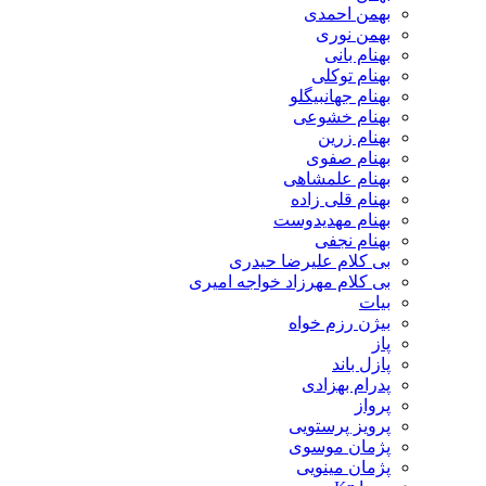
بهمن احمدی
بهمن نوری
بهنام بانی
بهنام توکلی
بهنام جهانبیگلو
بهنام خشوعی
بهنام زرین
بهنام صفوی
بهنام علمشاهی
بهنام قلی زاده
بهنام مهدیدوست
بهنام نجفی
بی کلام علیرضا حیدری
بی کلام مهرزاد خواجه امیری
بیات
بیژن رزم خواه
پاز
پازل باند
پدرام بهزادی
پرواز
پرویز پرستویی
پژمان موسوی
پژمان مینویی