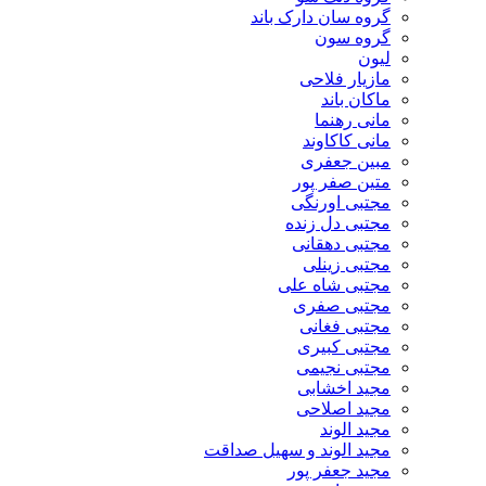
گروه سان دارک باند
گروه سون
لیون
مازیار فلاحی
ماکان باند
مانی رهنما
مانی کاکاوند
مبین جعفری
متین صفر پور
مجتبی اورنگی
مجتبی دل زنده
مجتبی دهقانی
مجتبی زینلی
مجتبی شاه علی
مجتبی صفری
مجتبی فغانی
مجتبی کبیری
مجتبی نجیمی
مجید اخشابی
مجید اصلاحی
مجید الوند‎
مجید الوند و سهیل صداقت
مجید جعفر پور