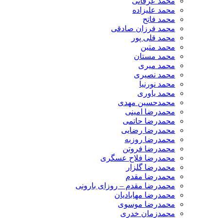
محمد عرفانی
محمد علیزاده
محمد فاتح
محمد فرزان صادقی
محمد قلی پور
محمد متین
محمد مستان
محمد میری
محمد نصیری
محمد نورنیا
محمد یاوری
محمدحسین مهدی
محمدرضا امینی
محمدرضا حاتمی
محمدرضا رضایی
محمدرضا روزبه
محمدرضا فروتن
محمدرضا فلاح عسگری
محمدرضا گلزار
محمدرضا مقدم
محمدرضا مقدم – روزای بارونی
محمدرضا مهابادیان
محمدرضا موسوی
محمدزمان خدری