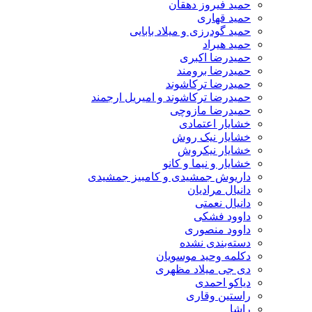
حمید فیروز دهقان
حمید قهاری
حمید گودرزی و میلاد بابایی
حمید هیراد
حمیدرضا اکبری
حمیدرضا برومند
حمیدرضا ترکاشوند
حمیدرضا ترکاشوند و امیریل ارجمند
حمیدرضا مازوچی
خشایار اعتمادی
خشایار نیک روش
خشایار نیکروش
خشایار و نیما و کانو
داریوش جمشیدی و کامبیز جمشیدی
دانیال مرادیان
دانیال نعمتی
داوود فشکی
داوود منصوری
دسته‌بندی نشده
دکلمه وحید موسویان
دی جی میلاد مظهری
دیاکو احمدی
راستین وقاری
راشا