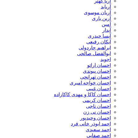
آریا کهتر
آریابد
آریان موسوی
آرین یاری
آمین
آیدار
آیسا حیدری
آیکان رفیعی
ابراهیم چاردولی
ابوالفضل صالحی
اجوید
احسان اراتو
احسان پیوندی
احسان تهرانچی
احسان خواجه امیری
احسان غیبی
احسان کاکا و مهدی کاکازاده
احسان کریمی
احسان ناجی
احسان نی زن
احسان وحیدپور
احمد ابوذر خانی فرد
احمد سعیدی
احمد صفایی