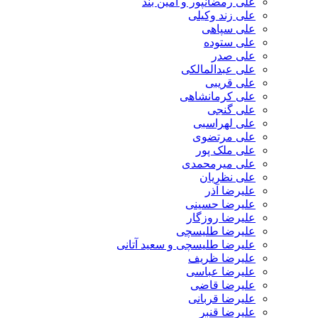
علی رمضانپور و آمین بند
علی زند وکیلی
علی سپاهی
علی ستوده
علی صدر
علی عبدالمالکی
علی قریبی
علی کرمانشاهی
علی گنجی
علی لهراسبی
علی مرتضوی
علی ملک پور
علی میرمحمدی
علی نظریان
علیرضا آذر
علیرضا حسینی
علیرضا روزگار
علیرضا طلیسچی
علیرضا طلیسچی و سعید آتانی
علیرضا ظریف
علیرضا عباسی
علیرضا قاضی
علیرضا قربانی
علیرضا قنبر