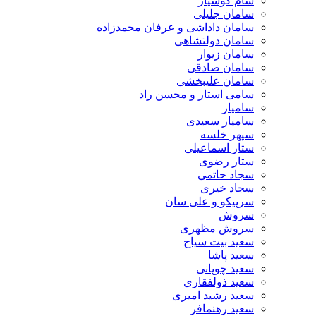
سام کوشیار
سامان جلیلی
سامان داداشی و عرفان محمدزاده
سامان دولتشاهی
سامان زیوار
سامان صادقی
سامان علیبخشی
سامی استار و محسن راد
سامیار
سامیار سعیدی
سپهر خلسه
ستار اسماعیلی
ستار رضوی
سجاد حاتمی
سجاد خیری
سرپیکو و علی سان
سروش
سروش مظهری
سعید بیت سیاح
سعید پاشا
سعید چوپانی
سعید ذولفقاری
سعید رشید امیری
سعید رهنمافر