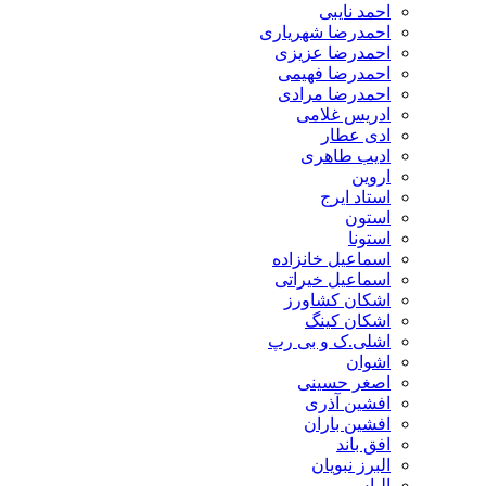
احمد نایبی
احمدرضا شهریاری
احمدرضا عزیزی
احمدرضا فهیمی
احمدرضا مرادی
ادریس غلامی
ادی عطار
ادیب طاهری
اروین
استاد ایرج
استون
استونا
اسماعیل خانزاده
اسماعیل خیراتی
اشکان کشاورز
اشکان کینگ
اشلی.ک و بی رپ
اشوان
اصغر حسینی
افشین آذری
افشین باران
افق باند
البرز نبویان
الیاس