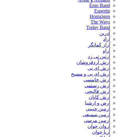
Emo Band
Espertip
Homxigen
The Ways
Today Band
آدرین
آراد
آراز کمانگر
آراو
آرتین تی زد
آرش آردفروشان
آرش ای پی
آرش ای پی و مسیح
آرش خامسی
آرش رستمی
آرش قالیچی
آرش کایان
​آرض و ارشیا
آرمین حبیبی
آرمین سمیعی
آرمین مرسی
آروان جوان
آریا جوان