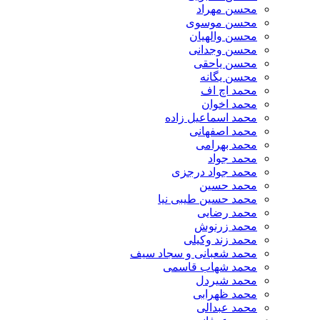
محسن مهراد
محسن موسوی
محسن والهیان
محسن وجدانی
محسن یاحقی
محسن یگانه
محمد اچ اف
محمد اخوان
محمد اسماعیل زاده
محمد اصفهانی
محمد بهرامی
محمد جواد
محمد جواد درجزی
محمد حسین
محمد حسین طیبی نیا
محمد رضایی
محمد زرنوش
محمد زند وکیلی
محمد شعبانی و سجاد سیف
محمد شهاب قاسمی
​محمد شیردل
محمد ظهرابی
محمد عبدالی