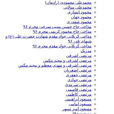
محمدعلی محمودی (رادمان)
محمدعلی مولایی
محمود انصاری
محمود جهان
محمود صفدری
مداحی حاج حسین سیب سرخی محرم ۹۶
مداحی حاج محمود کریمی محرم ۹۶
مداحی کربلایی جواد مقدم شهادت حضرت علی (ع) و
شبهای قدر ۹۶
مداحی کربلایی جواد مقدم محرم ۹۶
مدریک
مرتضی اشرفی
مرتضی اشرفی و مجید مکس
مرتضی اشرفی و مهدی معظم و مجید مکس
مرتضی اصغریان
مرتضی جعفری
مرتضی جوادی
مرتضی سرمدی
مرتضی قاسمی
مرتضی کاظمی
مسعود ابراهیمی
مسعود امامی
مسعود امیر سپهر
مسعود جلالی