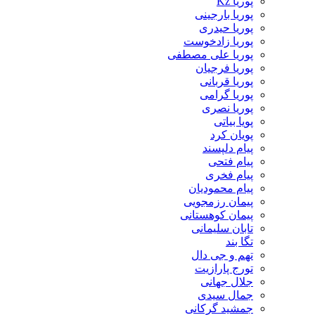
پوریا Kz
پوریا بارجینی
پوریا حیدری
پوریا زادخوست
پوریا علی مصطفی
پوریا فرجیان
پوریا قربانی
پوریا گرامی
پوریا نصری
پویا بیاتی
پویان کرد
پیام دلپسند
پیام فتحی
پیام فخری
پیام محمودیان
پیمان رزمجویی
پیمان کوهستانی
تابان سلیمانی
تگا بند
تهم و جی دال
تورج پارازیت
جلال جهانی
جمال سیدی
جمشید گرکانی