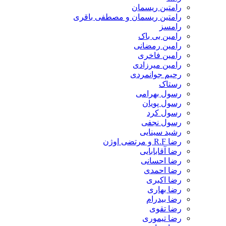
رامتین ریسمان
رامتین ریسمان و مصطفی باقری
رامسز
رامین بی باک
رامین رمضانی
رامین فاخری
رامین میرزادی
رحیم جوانمردی
رستاک
رسول بهرامی
رسول پویان
رسول کرد
رسول نجفی
رشید سینایی
رضا R.F و مرتضی اوژن
رضا آقابابایی
رضا احسانی
رضا احمدی
رضا اکبری
رضا بهاری
رضا بیدرام
رضا تقوی
رضا تیموری