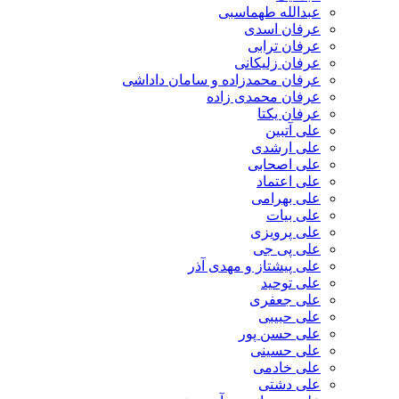
عبدالله طهماسبی‎
عرفان اسدی
عرفان ترابی
عرفان زلیکانی
عرفان محمدزاده و سامان داداشی
عرفان محمدی زاده
عرفان یکتا
علی آتبین
علی ارشدی
علی اصحابی
علی اعتماد
علی بهرامی
علی بیات
علی پرویزی
علی پی جی
علی پیشتاز و مهدی آذر
علی توحید
علی جعفری
علی حبیبی
علی حسن پور
علی حسینی
علی خادمی
علی دشتی