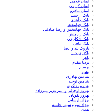
ایمان غلامی
ایمان کریمی
ایمان ماهرو
بابک ارجمند
بابک جاهدی
بابک جهانبخش
بابک جهانبخش و رضا صادقی
بابک رادمنش
بابک شکارچی
بابک مافی
باروک بند و ایضا
باکتری خان
باهر
بردیا مقدم
برسام
بشیر
بنیامین بهادری
بنیامین توحید
بنیامین ذاکری
بهروز اوجاقی و امیرعزیز میرزاده
بهروز نقویان
بهزاد پارسایی
بهزاد لیتو و سپهر خلسه
بهمن