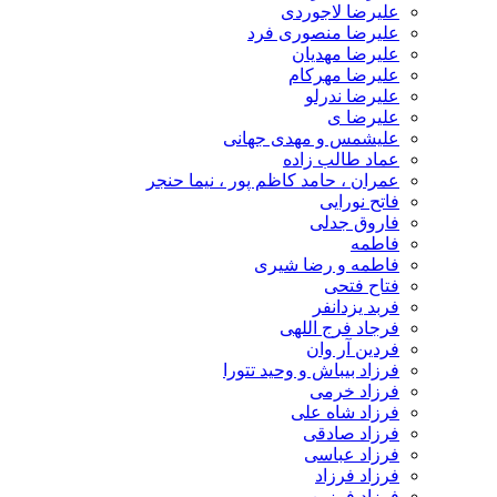
علیرضا لاجوردی
علیرضا منصوری فرد
علیرضا مهدیان
علیرضا مهرکام
علیرضا ندرلو
علیرضا ی
علیشمس و مهدی جهانی
عماد طالب زاده
عمران ، حامد کاظم پور ، نیما حنجر
فاتح نورایی
فاروق جدلی
فاطمه
فاطمه و رضا شیری
فتاح فتحی
فربد یزدانفر
فرجاد فرج اللهی
فردین آر وان
فرزاد بیباش و وحید تتورا
فرزاد خرمی
فرزاد شاه علی
فرزاد صادقی
فرزاد عباسی
فرزاد فرزاد
فرزاد فرزین