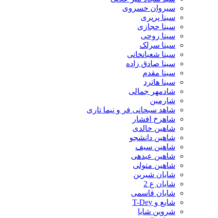
سیروان خسروی
سینا پرپری
سینا حجازی
سینا روحی
سینا سرلک
سینا شعبانخانی
سینا صادق زاده
سینا مقدم
سینا هاترد
شادمهر جمالی
شارمین
شاهد سبحانی فر و نیما تاری
شاهرخ افشار
شاهین خالدی
شاهین دانشجو
شاهین سیف
شاهین عبدهی
شاهین متولی
شایان شیرین
شایان ع 2
شایان قاسمی
شایع و T-Dey
شروین شایا