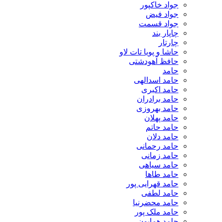
جواد خاکپور
جواد فیض
جواد قسمت
چاپار بند
چارتار
حاشا و پویا تات لاو
حافظ آهودشتی
حامد
حامد اسدالهی
حامد اکبری
حامد برادران
حامد بهروزی
حامد پهلان
حامد حاتم
حامد دلان
حامد رحمانی
حامد زمانی
حامد سیاهی
حامد طاها
حامد قهرایی پور
حامد لطفی
حامد محضرنیا
حامد ملک پور
حامد همایون