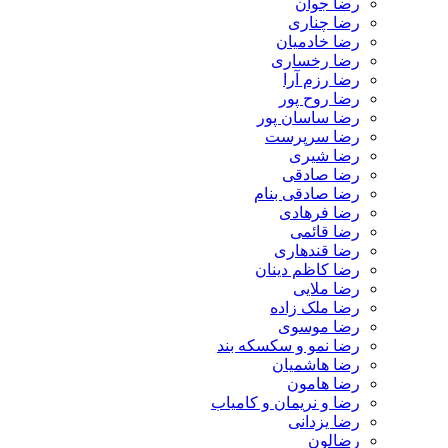
رضا جوان
رضا چناری
رضا خادمیان
رضا رخساری
رضا رزم آرا
رضا روح پور
رضا ساسان پور
رضا سرپرست
رضا شیری
رضا صادقی
رضا صادقی بنام
رضا فرهادی
رضا قائمی
رضا قندهاری
رضا کاظم دینان
رضا ملایی
رضا ملک زاده
رضا موسوی
رضا نمو و سکسکه بند
رضا هاشمیان
رضا هامون
رضا و نریمان و کامیاب
رضا یزدانی
رضالون