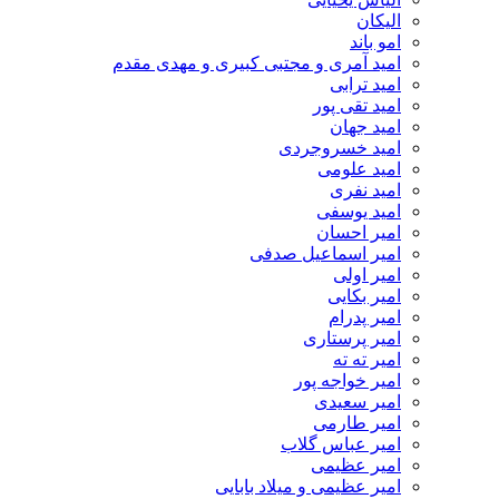
الیکان
امو باند
امید آمری و مجتبی کبیری و مهدى مقدم
امید ترابی
امید تقی پور
امید جهان
امید خسروجردی
امید علومی
امید نفری
امید یوسفی
امیر احسان
امیر اسماعیل صدفی
امیر اولی
امیر بکایی
امیر پدرام
امیر پرستاری
امیر ته ته
امیر خواجه پور
امیر سعیدی
امیر طارمی
امیر عباس گلاب
امیر عظیمی
امیر عظیمی و میلاد بابایی