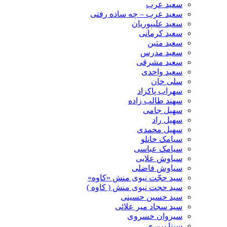
سعید عرب
سعید عرب – چه ساده رفتی
سعید علیپوریان
سعید کرمانی
سعید متین
سعید مدرس
سعید مشرقی
سعید واحدی
سلی خان
سهراب پاکزاد
سهند طالب زاده
سهیل جامی
سهیل راد
سهیل محمدی
سیامک خانلو
سیامک عباسی
سیاوش علایی
سیاوش فاضلی
سید حجّت نبوی منش «کاوه»
سید حجت نبوی منش ( کاوه )
سید حسین حسینى
سید سجاد میر علائی
سیروان خسروی
سینا پرپری