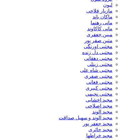
لیون
مازیار فلاحی
ماکان باند
مانی رهنما
مانی کاکاوند
مبین جعفری
متین صفر پور
مجتبی اورنگی
مجتبی دل زنده
مجتبی دهقانی
مجتبی زینلی
مجتبی شاه علی
مجتبی صفری
مجتبی فغانی
مجتبی کبیری
مجتبی نجیمی
مجید اخشابی
مجید اصلاحی
مجید الوند‎
مجید الوند و سهیل صداقت
مجید جعفر پور
مجید حائری
مجید خراطها