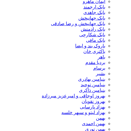
ایمان ماهرو
بابک ارجمند
بابک جاهدی
بابک جهانبخش
بابک جهانبخش و رضا صادقی
بابک رادمنش
بابک شکارچی
بابک مافی
باروک بند و ایضا
باکتری خان
باهر
بردیا مقدم
برسام
بشیر
بنیامین بهادری
بنیامین توحید
بنیامین ذاکری
بهروز اوجاقی و امیرعزیز میرزاده
بهروز نقویان
بهزاد پارسایی
بهزاد لیتو و سپهر خلسه
بهمن
بهمن احمدی
بهمن نوری