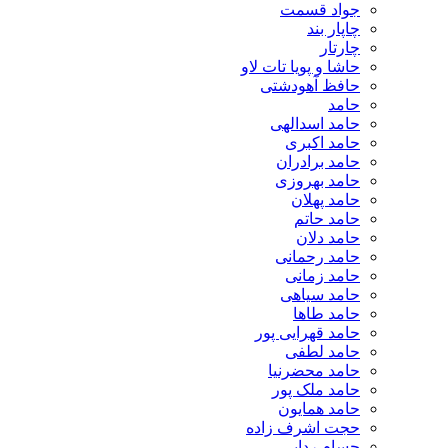
جواد قسمت
چاپار بند
چارتار
حاشا و پویا تات لاو
حافظ آهودشتی
حامد
حامد اسدالهی
حامد اکبری
حامد برادران
حامد بهروزی
حامد پهلان
حامد حاتم
حامد دلان
حامد رحمانی
حامد زمانی
حامد سیاهی
حامد طاها
حامد قهرایی پور
حامد لطفی
حامد محضرنیا
حامد ملک پور
حامد همایون
حجت اشرف زاده
حسام ردایی