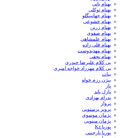
بهنام بانی
بهنام توکلی
بهنام جهانبیگلو
بهنام خشوعی
بهنام زرین
بهنام صفوی
بهنام علمشاهی
بهنام قلی زاده
بهنام مهدیدوست
بهنام نجفی
بی کلام علیرضا حیدری
بی کلام مهرزاد خواجه امیری
بیات
بیژن رزم خواه
پاز
پازل باند
پدرام بهزادی
پرواز
پرویز پرستویی
پژمان موسوی
پژمان مینویی
پوریا Kz
پوریا بارجینی