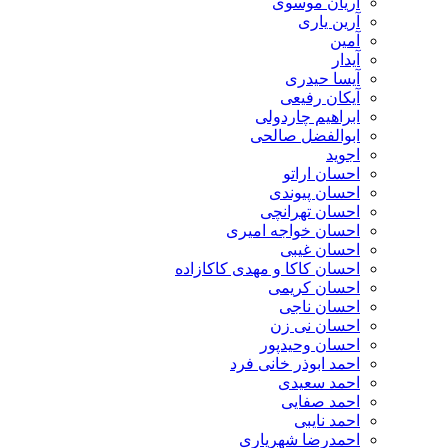
آریان موسوی
آرین یاری
آمین
آیدار
آیسا حیدری
آیکان رفیعی
ابراهیم چاردولی
ابوالفضل صالحی
اجوید
احسان اراتو
احسان پیوندی
احسان تهرانچی
احسان خواجه امیری
احسان غیبی
احسان کاکا و مهدی کاکازاده
احسان کریمی
احسان ناجی
احسان نی زن
احسان وحیدپور
احمد ابوذر خانی فرد
احمد سعیدی
احمد صفایی
احمد نایبی
احمدرضا شهریاری