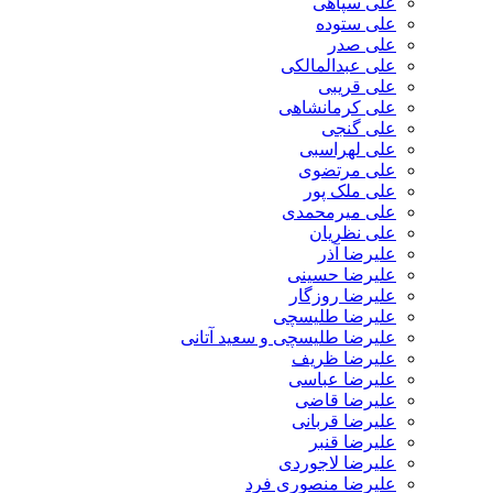
علی سپاهی
علی ستوده
علی صدر
علی عبدالمالکی
علی قریبی
علی کرمانشاهی
علی گنجی
علی لهراسبی
علی مرتضوی
علی ملک پور
علی میرمحمدی
علی نظریان
علیرضا آذر
علیرضا حسینی
علیرضا روزگار
علیرضا طلیسچی
علیرضا طلیسچی و سعید آتانی
علیرضا ظریف
علیرضا عباسی
علیرضا قاضی
علیرضا قربانی
علیرضا قنبر
علیرضا لاجوردی
علیرضا منصوری فرد