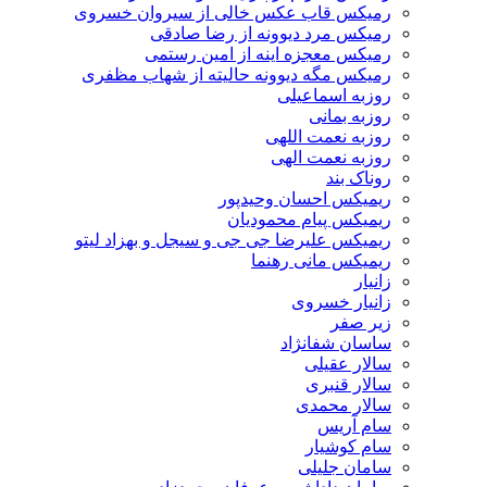
رمیکس قاب عکس خالی از سیروان خسروی
رمیکس مرد دیوونه از رضا صادقی
رمیکس معجزه اینه از امین رستمی
رمیکس مگه دیوونه حالیته از شهاب مظفری
روزبه اسماعیلی
روزبه بمانی
روزبه نعمت اللهی
روزبه نعمت الهی
روناک بند
ریمیکس احسان وحیدپور
ریمیکس پیام محمودیان
ریمیکس علیرضا جی جی و سیجل و بهزاد لیتو
ریمیکس مانی رهنما
زانیار
زانیار خسروی
زیر صفر
ساسان شفانژاد
سالار عقیلی
سالار قنبری
سالار محمدی
سام آریس
سام کوشیار
سامان جلیلی