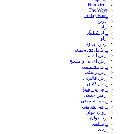
Homxigen
The Ways
Today Band
آدرین
آراد
آراز کمانگر
آراو
آرتین تی زد
آرش آردفروشان
آرش ای پی
آرش ای پی و مسیح
آرش خامسی
آرش رستمی
آرش قالیچی
آرش کایان
​آرض و ارشیا
آرمین حبیبی
آرمین سمیعی
آرمین مرسی
آروان جوان
آریا جوان
آریا کهتر
آریابد