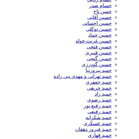
حسام صدر
حسن تاج
حسین آقایی
حسین احسانی
حسین توکلی
حسین حماد
حسین غربت خواه
حسین فتحی
حسین قنبری
حسین گنجی
حسین گودرزی
حمید پیروزنیا
حمید تهرانی و مهدی نبی زاده
حمید جعفری
حمید حریفی
حمید راد
حمید رضوی
حمید رفیع پور
حمید رفیعی
حمید شکرانه
حمید عسکری
حمید فیروز دهقان
حمید قهاری