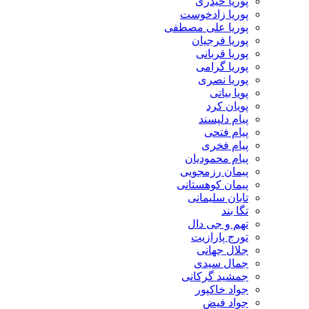
پوریا حیدری
پوریا زادخوست
پوریا علی مصطفی
پوریا فرجیان
پوریا قربانی
پوریا گرامی
پوریا نصری
پویا بیاتی
پویان کرد
پیام دلپسند
پیام فتحی
پیام فخری
پیام محمودیان
پیمان رزمجویی
پیمان کوهستانی
تابان سلیمانی
تگا بند
تهم و جی دال
تورج پارازیت
جلال جهانی
جمال سیدی
جمشید گرکانی
جواد خاکپور
جواد فیض