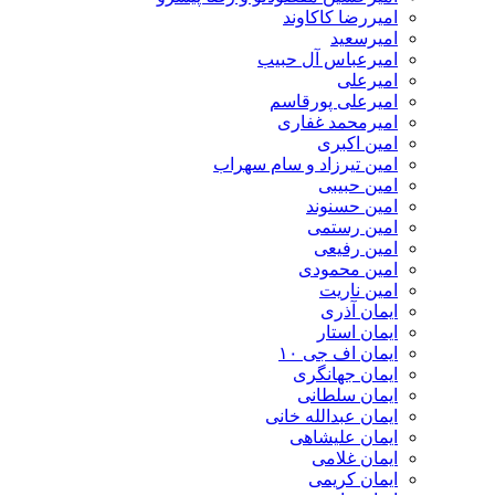
امیررضا کاکاوند
امیرسعید
امیرعباس آل حبیب
امیرعلی
امیرعلی پورقاسم
امیرمحمد غفاری
امین اکبری
امین تیرزاد و سام سهراب
امین حبیبی
امین حسنوند
امین رستمی
امین رفیعی
امین محمودی
امین ناریت
ایمان آذری
ایمان استار
ایمان اف جی ۱۰
ایمان جهانگری
ایمان سلطانی
ایمان عبدالله خانی
ایمان علیشاهی
ایمان غلامی
ایمان کریمی