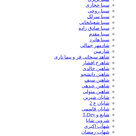
سینا حجازی
سینا روحی
سینا سرلک
سینا شعبانخانی
سینا صادق زاده
سینا مقدم
سینا هاترد
شادمهر جمالی
شارمین
شاهد سبحانی فر و نیما تاری
شاهرخ افشار
شاهین خالدی
شاهین دانشجو
شاهین سیف
شاهین عبدهی
شاهین متولی
شایان شیرین
شایان ع 2
شایان قاسمی
شایع و T-Dey
شروین شایا
شهاب اکبری
شهاب رمضان