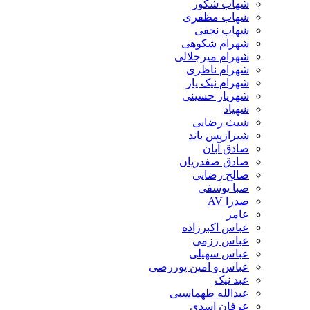
شهاب شکور
شهاب مظفری
شهاب نجفی
شهرام شکوهی
شهرام میرجلالی
شهرام ناظری
شهرام نیک یار
شهریار حسینی
شهیاد
شیث رضایی
شیرازیس باند
صادق آبان
صادق صفدریان
صالح رضایی
صبا یوسفی
صدرا AV
عامر
عباس اکبرزاده
عباس رزمی
عباس سهیلی
عباس و امین پوررضی
عبد نیک
عبدالله طهماسبی‎
عرفان اسدی