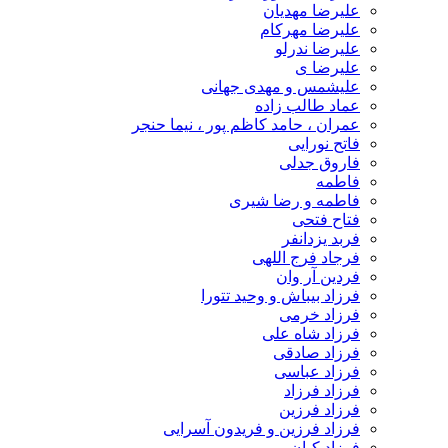
علیرضا مهدیان
علیرضا مهرکام
علیرضا ندرلو
علیرضا ی
علیشمس و مهدی جهانی
عماد طالب زاده
عمران ، حامد کاظم پور ، نیما حنجر
فاتح نورایی
فاروق جدلی
فاطمه
فاطمه و رضا شیری
فتاح فتحی
فربد یزدانفر
فرجاد فرج اللهی
فردین آر وان
فرزاد بیباش و وحید تتورا
فرزاد خرمی
فرزاد شاه علی
فرزاد صادقی
فرزاد عباسی
فرزاد فرزاد
فرزاد فرزین
فرزاد فرزین و فریدون آسرایی
فرزاد کیان