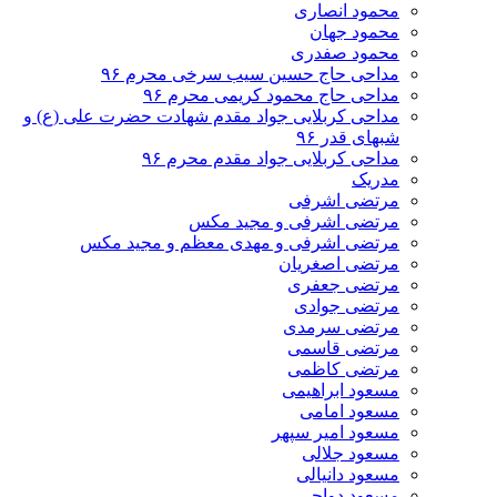
محمود انصاری
محمود جهان
محمود صفدری
مداحی حاج حسین سیب سرخی محرم ۹۶
مداحی حاج محمود کریمی محرم ۹۶
مداحی کربلایی جواد مقدم شهادت حضرت علی (ع) و
شبهای قدر ۹۶
مداحی کربلایی جواد مقدم محرم ۹۶
مدریک
مرتضی اشرفی
مرتضی اشرفی و مجید مکس
مرتضی اشرفی و مهدی معظم و مجید مکس
مرتضی اصغریان
مرتضی جعفری
مرتضی جوادی
مرتضی سرمدی
مرتضی قاسمی
مرتضی کاظمی
مسعود ابراهیمی
مسعود امامی
مسعود امیر سپهر
مسعود جلالی
مسعود دانیالی
مسعود دواچی