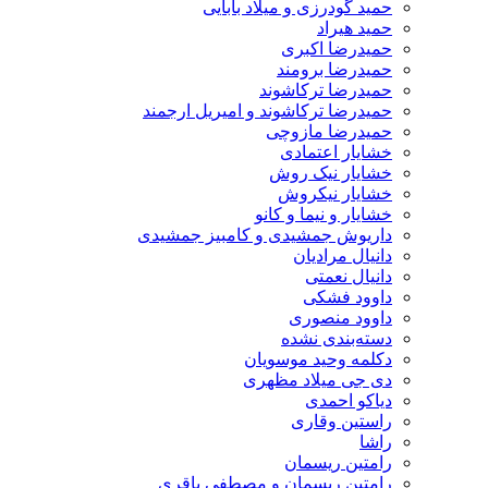
حمید گودرزی و میلاد بابایی
حمید هیراد
حمیدرضا اکبری
حمیدرضا برومند
حمیدرضا ترکاشوند
حمیدرضا ترکاشوند و امیریل ارجمند
حمیدرضا مازوچی
خشایار اعتمادی
خشایار نیک روش
خشایار نیکروش
خشایار و نیما و کانو
داریوش جمشیدی و کامبیز جمشیدی
دانیال مرادیان
دانیال نعمتی
داوود فشکی
داوود منصوری
دسته‌بندی نشده
دکلمه وحید موسویان
دی جی میلاد مظهری
دیاکو احمدی
راستین وقاری
راشا
رامتین ریسمان
رامتین ریسمان و مصطفی باقری