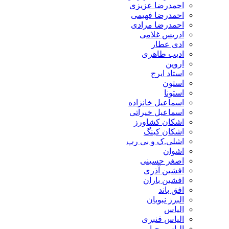
احمدرضا عزیزی
احمدرضا فهیمی
احمدرضا مرادی
ادریس غلامی
ادی عطار
ادیب طاهری
اروین
استاد ایرج
استون
استونا
اسماعیل خانزاده
اسماعیل خیراتی
اشکان کشاورز
اشکان کینگ
اشلی.ک و بی رپ
اشوان
اصغر حسینی
افشین آذری
افشین باران
افق باند
البرز نبویان
الیاس
الیاس قنبرى
الیاس یحیایی