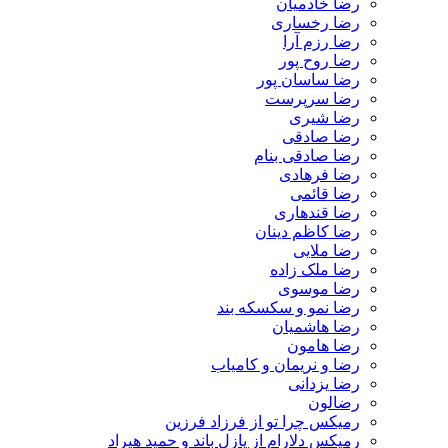
رضا خادمیان
رضا رخساری
رضا رزم آرا
رضا روح پور
رضا ساسان پور
رضا سرپرست
رضا شیری
رضا صادقی
رضا صادقی بنام
رضا فرهادی
رضا قائمی
رضا قندهاری
رضا کاظم دینان
رضا ملایی
رضا ملک زاده
رضا موسوی
رضا نمو و سکسکه بند
رضا هاشمیان
رضا هامون
رضا و نریمان و کامیاب
رضا یزدانی
رضالون
رمیکس چرا تو از فرزاد فرزین
رمیکس دلارام از پازل باند و حمید هیراد