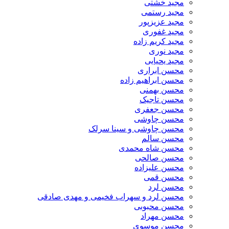
مجید خشتی
مجید رستمی
مجید عزیزپور
مجید غفوری
مجید کریم زاده
مجید نوری
مجید یحیایی
محسن ابراری
محسن ابراهیم زاده
محسن بهمنی
محسن تاجیک
محسن جعفری
محسن چاوشی
محسن چاوشی و سینا سرلک
محسن سالم
محسن شاه محمدی
محسن صالحی
محسن علیزاده
محسن قمی
محسن لرد
محسن لرد و سهراب فخیمی و مهدی صادقی
محسن محبوبی
محسن مهراد
محسن موسوی