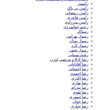
رامسز
رامین بی باک
رامین رمضانی
رامین فاخری
رامین میرزادی
رحیم جوانمردی
رستاک
رسول بهرامی
رسول پویان
رسول کرد
رسول نجفی
رشید سینایی
رضا R.F و مرتضی اوژن
رضا آقابابایی
رضا احسانی
رضا احمدی
رضا اکبری
رضا بهاری
رضا بیدرام
رضا تقوی
رضا تیموری
رضا جوان
رضا چناری