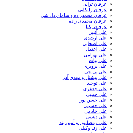
عرفان ترابی
عرفان زلیکانی
عرفان محمدزاده و سامان داداشی
عرفان محمدی زاده
عرفان یکتا
علی آتبین
علی ارشدی
علی اصحابی
علی اعتماد
علی بهرامی
علی بیات
علی پرویزی
علی پی جی
علی پیشتاز و مهدی آذر
علی توحید
علی جعفری
علی حبیبی
علی حسن پور
علی حسینی
علی خادمی
علی دشتی
علی رمضانپور و آمین بند
علی زند وکیلی