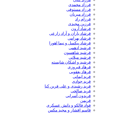
فرزاد محمدی
فرزاد مستوفی
فرزاد میریان
فرزام راد
فرزین مجیدی
فرشاد آرون
فرشاد باران و آراد زارعی
فرشاد بهرامی
فرشاد پیکسل و نیما اهورا
فرشید ادهمی
فرشید شاهسون
فرشید میلانی
فرشید و اشکان شایسته
فرهاد فیروزی
فرهاد یعقوبی
فرید ایمانی
فرید جوادی
فرید رشیدی و علی فرین کیا
فرید صالحی
فریدون آسرایی
فریمن
فواد فالکو و دانش عسکری
قاسم افشار و مجید مکس