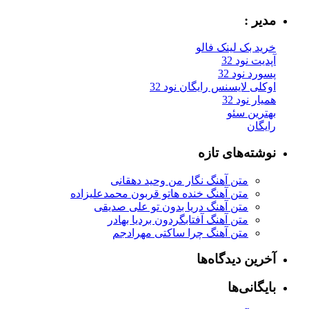
مدیر :
خرید بک لینک فالو
آپدیت نود 32
پسورد نود 32
اوکلی لایسنس رایگان نود 32
همیار نود 32
بهترین سئو
رایگان
نوشته‌های تازه
متن آهنگ نگار من وحید دهقانی
متن آهنگ خنده هاتو قربون محمدعلیزاده
متن آهنگ دریا بدون تو علی صدیقی
متن آهنگ آفتابگردون بردیا بهادر
متن آهنگ چرا ساکتی مهرادجم
آخرین دیدگاه‌ها
بایگانی‌ها