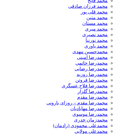
محمد فاتح
محمد فرزان صادقی
محمد قلی پور
محمد متین
محمد مستان
محمد میری
محمد نصیری
محمد نورنیا
محمد یاوری
محمدحسین مهدی
محمدرضا امینی
محمدرضا حاتمی
محمدرضا رضایی
محمدرضا روزبه
محمدرضا فروتن
محمدرضا فلاح عسگری
محمدرضا گلزار
محمدرضا مقدم
محمدرضا مقدم – روزای بارونی
محمدرضا مهابادیان
محمدرضا موسوی
محمدزمان خدری
محمدعلی محمودی (رادمان)
محمدعلی مولایی