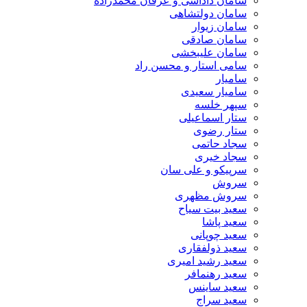
سامان داداشی و عرفان محمدزاده
سامان دولتشاهی
سامان زیوار
سامان صادقی
سامان علیبخشی
سامی استار و محسن راد
سامیار
سامیار سعیدی
سپهر خلسه
ستار اسماعیلی
ستار رضوی
سجاد حاتمی
سجاد خیری
سرپیکو و علی سان
سروش
سروش مظهری
سعید بیت سیاح
سعید پاشا
سعید چوپانی
سعید ذولفقاری
سعید رشید امیری
سعید رهنمافر
سعید ساینس
سعید سراج