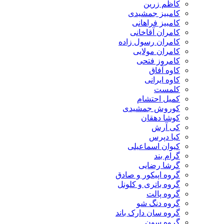
کاظم زرین
کامبیز جمشیدی
کامبیز فراهانی
کامران آقاخانی
کامران رسول زاده
کامران مولایی
کامروز فتحی
کاوه آفاق
کاوه ایرانی
کلمست
کمیل احتشام
کوروش جمشیدی
کوشا دهقان
کی آرش
کیا دپرس
کیوان اسماعیلی
گرام بند
گرشا رضایی
گروه اپیکور و صادق
گروه باتری و کلونل
گروه پالت
گروه دنگ شو
گروه سان دارک باند
گروه سون