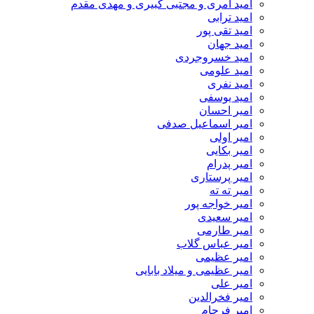
امید آمری و مجتبی کبیری و مهدى مقدم
امید ترابی
امید تقی پور
امید جهان
امید خسروجردی
امید علومی
امید نفری
امید یوسفی
امیر احسان
امیر اسماعیل صدفی
امیر اولی
امیر بکایی
امیر پدرام
امیر پرستاری
امیر ته ته
امیر خواجه پور
امیر سعیدی
امیر طارمی
امیر عباس گلاب
امیر عظیمی
امیر عظیمی و میلاد بابایی
امیر علی
امیر فخرالدین
امیر فرجام