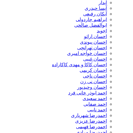
آیدار
آیسا حیدری
آیکان رفیعی
ابراهیم چاردولی
ابوالفضل صالحی
اجوید
احسان اراتو
احسان پیوندی
احسان تهرانچی
احسان خواجه امیری
احسان غیبی
احسان کاکا و مهدی کاکازاده
احسان کریمی
احسان ناجی
احسان نی زن
احسان وحیدپور
احمد ابوذر خانی فرد
احمد سعیدی
احمد صفایی
احمد نایبی
احمدرضا شهریاری
احمدرضا عزیزی
احمدرضا فهیمی
احمدرضا مرادی