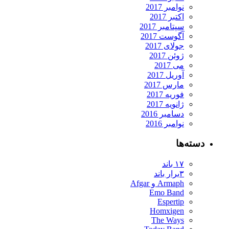
نوامبر 2017
اکتبر 2017
سپتامبر 2017
آگوست 2017
جولای 2017
ژوئن 2017
می 2017
آوریل 2017
مارس 2017
فوریه 2017
ژانویه 2017
دسامبر 2016
نوامبر 2016
دسته‌ها
۱۷ باند
۳برار باند
Armaph و Afgar
Emo Band
Espertip
Homxigen
The Ways