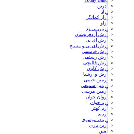
Today Band
آدرین
آراد
آراز کمانگر
آراو
آرتین تی زد
آرش آردفروشان
آرش ای پی
آرش ای پی و مسیح
آرش خامسی
آرش رستمی
آرش قالیچی
آرش کایان
​آرض و ارشیا
آرمین حبیبی
آرمین سمیعی
آرمین مرسی
آروان جوان
آریا جوان
آریا کهتر
آریابد
آریان موسوی
آرین یاری
آمین