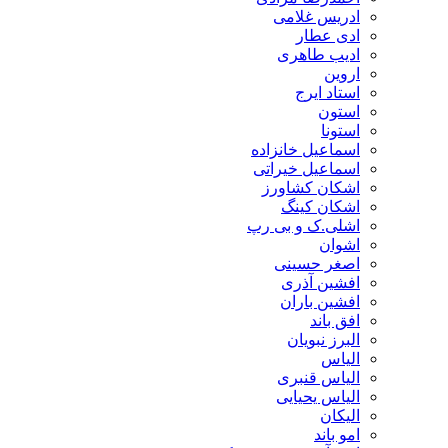
ادریس غلامی
ادی عطار
ادیب طاهری
اروین
استاد ایرج
استون
استونا
اسماعیل خانزاده
اسماعیل خیراتی
اشکان کشاورز
اشکان کینگ
اشلی.ک و بی رپ
اشوان
اصغر حسینی
افشین آذری
افشین باران
افق باند
البرز نبویان
الیاس
الیاس قنبرى
الیاس یحیایی
الیکان
امو باند