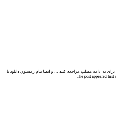
باروک بند و ایضا بنام زمستون با بالاترین کیفیت & IZA – Zemestoon برای به ادامه مطلب مراجعه کنید … و ایضا بنام زمستون دانلود با