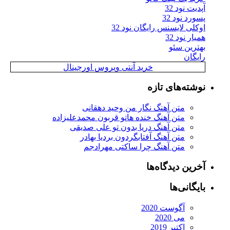
آپدیت نود 32
پسورد نود 32
اوکلی لایسنس رایگان نود 32
همیار نود 32
بهترین سئو
رایگان
خرید آنتی ویروس اورجینال
نوشته‌های تازه
متن آهنگ نگار من وحید دهقانی
متن آهنگ خنده هاتو قربون محمدعلیزاده
متن آهنگ دریا بدون تو علی صدیقی
متن آهنگ آفتابگردون بردیا بهادر
متن آهنگ چرا ساکتی مهرادجم
آخرین دیدگاه‌ها
بایگانی‌ها
آگوست 2020
می 2020
اکتبر 2019