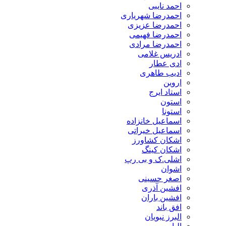
احمد نایبی
احمدرضا شهریاری
احمدرضا عزیزی
احمدرضا فهیمی
احمدرضا مرادی
ادریس غلامی
ادی عطار
ادیب طاهری
اروین
استاد ایرج
استون
استونا
اسماعیل خانزاده
اسماعیل خیراتی
اشکان کشاورز
اشکان کینگ
اشلی.ک و بی رپ
اشوان
اصغر حسینی
افشین آذری
افشین باران
افق باند
البرز نبویان