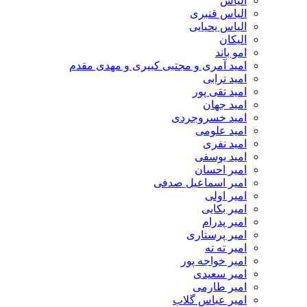
الیاس
الیاس قنبرى
الیاس یحیایی
الیکان
امو باند
امید آمری و مجتبی کبیری و مهدى مقدم
امید ترابی
امید تقی پور
امید جهان
امید خسروجردی
امید علومی
امید نفری
امید یوسفی
امیر احسان
امیر اسماعیل صدفی
امیر اولی
امیر بکایی
امیر پدرام
امیر پرستاری
امیر ته ته
امیر خواجه پور
امیر سعیدی
امیر طارمی
امیر عباس گلاب