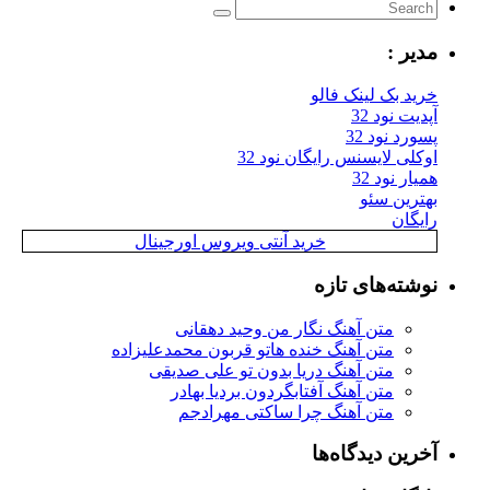
مدیر :
خرید بک لینک فالو
آپدیت نود 32
پسورد نود 32
اوکلی لایسنس رایگان نود 32
همیار نود 32
بهترین سئو
رایگان
خرید آنتی ویروس اورجینال
نوشته‌های تازه
متن آهنگ نگار من وحید دهقانی
متن آهنگ خنده هاتو قربون محمدعلیزاده
متن آهنگ دریا بدون تو علی صدیقی
متن آهنگ آفتابگردون بردیا بهادر
متن آهنگ چرا ساکتی مهرادجم
آخرین دیدگاه‌ها