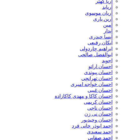
آریا کهتر
آریابد
آریان موسوی
آرین یاری
آمین
آیدار
آیسا حیدری
آیکان رفیعی
ابراهیم چاردولی
ابوالفضل صالحی
اجوید
احسان اراتو
احسان پیوندی
احسان تهرانچی
احسان خواجه امیری
احسان غیبی
احسان کاکا و مهدی کاکازاده
احسان کریمی
احسان ناجی
احسان نی زن
احسان وحیدپور
احمد ابوذر خانی فرد
احمد سعیدی
احمد صفایی