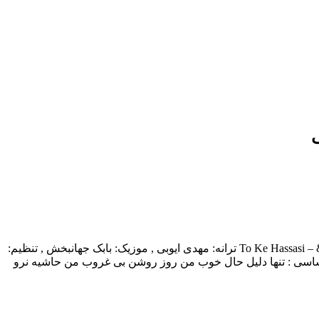
بابک جهانبخش و رضا صادقی بنام تو که حساسی با بالاترین کیفیت & – To Ke Hassasi ترانه: مهدی ایوبی , موزیک: بابک جهانبخش , تنظیم:
حساسی : تنها دلیل حال خوب من روز روشن بی غروب من حاشیه نرو