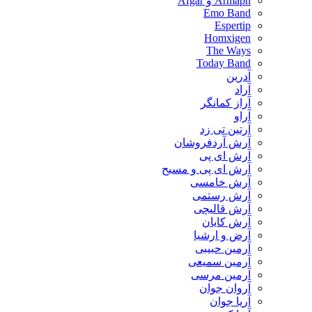
Armaph و Afgar
Emo Band
Espertip
Homxigen
The Ways
Today Band
آدرین
آراد
آراز کمانگر
آراو
آرتین تی زد
آرش آردفروشان
آرش ای پی
آرش ای پی و مسیح
آرش خامسی
آرش رستمی
آرش قالیچی
آرش کایان
​آرض و ارشیا
آرمین حبیبی
آرمین سمیعی
آرمین مرسی
آروان جوان
آریا جوان