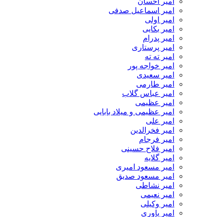
امیر احسان
امیر اسماعیل صدفی
امیر اولی
امیر بکایی
امیر پدرام
امیر پرستاری
امیر ته ته
امیر خواجه پور
امیر سعیدی
امیر طارمی
امیر عباس گلاب
امیر عظیمی
امیر عظیمی و میلاد بابایی
امیر علی
امیر فخرالدین
امیر فرجام
امیر فلاح حسینی
امیر گلایه
امیر مسعود امیری
امیر مسعود صدیق
امیر نشاطی
امیر نعیمی
امیر وکیلی
امیر یاوری