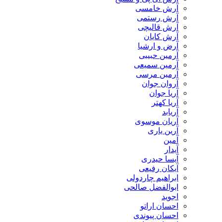
آرش خامسی
آرش رستمی
آرش قالیچی
آرش کایان
​آرض و ارشیا
آرمین حبیبی
آرمین سمیعی
آرمین مرسی
آروان جوان
آریا جوان
آریا کهتر
آریابد
آریان موسوی
آرین یاری
آمین
آیدار
آیسا حیدری
آیکان رفیعی
ابراهیم چاردولی
ابوالفضل صالحی
اجوید
احسان اراتو
احسان پیوندی