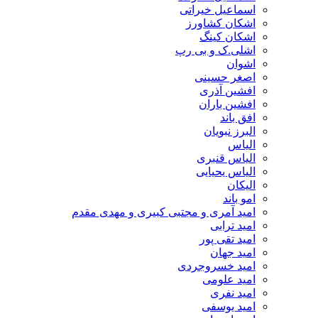
اسماعیل خیراتی
اشکان کشاورز
اشکان کینگ
اشلی.ک و بی رپ
اشوان
اصغر حسینی
افشین آذری
افشین باران
افق باند
البرز نبویان
الیاس
الیاس قنبرى
الیاس یحیایی
الیکان
امو باند
امید آمری و مجتبی کبیری و مهدى مقدم
امید ترابی
امید تقی پور
امید جهان
امید خسروجردی
امید علومی
امید نفری
امید یوسفی