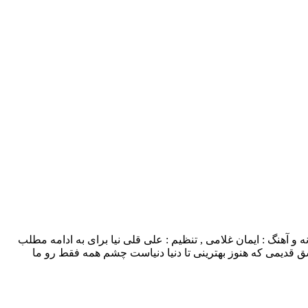
لامی بنام عشق قدیمی با بالاترین کیفیت – Eshgh Gadimi ترانه و آهنگ : ایمان غلامی , تنظیم : علی قلی نیا برای به ادامه مطلب
قدیمی که هنوز بهترینی تا دنیا دنیاست چشم همه فقط رو ما