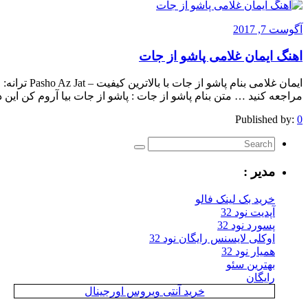
آگوست 7, 2017
اهنگ ایمان غلامی پاشو از جات
ایمان غلامی ب
مراجعه کنید … متن بنام پاشو از جات : پاشو از جات بیا آروم کن این
Published by:
0
مدیر :
خرید بک لینک فالو
آپدیت نود 32
پسورد نود 32
اوکلی لایسنس رایگان نود 32
همیار نود 32
بهترین سئو
رایگان
خرید آنتی ویروس اورجینال