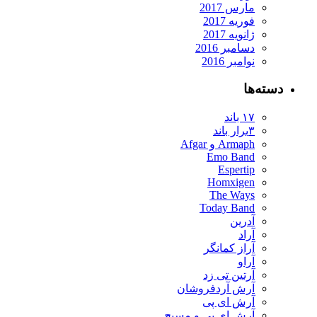
مارس 2017
فوریه 2017
ژانویه 2017
دسامبر 2016
نوامبر 2016
دسته‌ها
۱۷ باند
۳برار باند
Armaph و Afgar
Emo Band
Espertip
Homxigen
The Ways
Today Band
آدرین
آراد
آراز کمانگر
آراو
آرتین تی زد
آرش آردفروشان
آرش ای پی
آرش ای پی و مسیح