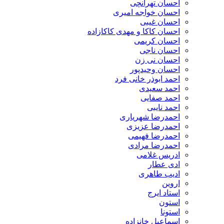
احسان تهرانچی
احسان خواجه امیری
احسان غیبی
احسان کاکا و مهدی کاکازاده
احسان کریمی
احسان ناجی
احسان نی زن
احسان وحیدپور
احمد ابوذر خانی فرد
احمد سعیدی
احمد صفایی
احمد نایبی
احمدرضا شهریاری
احمدرضا عزیزی
احمدرضا فهیمی
احمدرضا مرادی
ادریس غلامی
ادی عطار
ادیب طاهری
اروین
استاد ایرج
استون
استونا
اسماعیل خانزاده