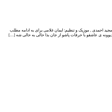
نام پاشو از جات با بالاترین کیفیت – Pasho Az Jat ترانه: مجید احمدی , موزیک و تنظیم: ایمان غلامی برای به ادامه مطلب
 دیوونه ی عاشقو با حرفات پاشو از جان بذا حالی به حالی شه […]