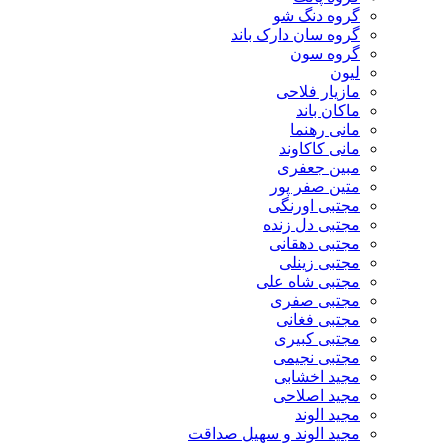
گروه دنگ شو
گروه سان دارک باند
گروه سون
لیون
مازیار فلاحی
ماکان باند
مانی رهنما
مانی کاکاوند
مبین جعفری
متین صفر پور
مجتبی اورنگی
مجتبی دل زنده
مجتبی دهقانی
مجتبی زینلی
مجتبی شاه علی
مجتبی صفری
مجتبی فغانی
مجتبی کبیری
مجتبی نجیمی
مجید اخشابی
مجید اصلاحی
مجید الوند‎
مجید الوند و سهیل صداقت