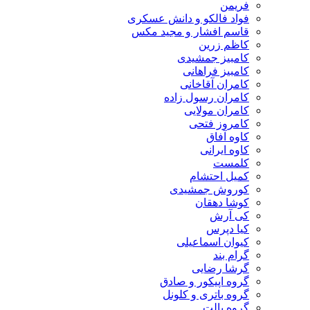
فریمن
فواد فالکو و دانش عسکری
قاسم افشار و مجید مکس
کاظم زرین
کامبیز جمشیدی
کامبیز فراهانی
کامران آقاخانی
کامران رسول زاده
کامران مولایی
کامروز فتحی
کاوه آفاق
کاوه ایرانی
کلمست
کمیل احتشام
کوروش جمشیدی
کوشا دهقان
کی آرش
کیا دپرس
کیوان اسماعیلی
گرام بند
گرشا رضایی
گروه اپیکور و صادق
گروه باتری و کلونل
گروه پالت