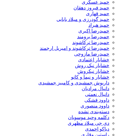
حمید عسکری
حمید فیروز دهقان
حمید قهاری
حمید گودرزی و میلاد بابایی
حمید هیراد
حمیدرضا اکبری
حمیدرضا برومند
حمیدرضا ترکاشوند
حمیدرضا ترکاشوند و امیریل ارجمند
حمیدرضا مازوچی
خشایار اعتمادی
خشایار نیک روش
خشایار نیکروش
خشایار و نیما و کانو
داریوش جمشیدی و کامبیز جمشیدی
دانیال مرادیان
دانیال نعمتی
داوود فشکی
داوود منصوری
دسته‌بندی نشده
دکلمه وحید موسویان
دی جی میلاد مظهری
دیاکو احمدی
راستین وقاری