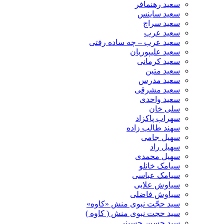
سعید رهنمافر
سعید ساینس
سعید سراج
سعید عرب
سعید عرب – چه ساده رفتی
سعید علیپوریان
سعید کرمانی
سعید متین
سعید مدرس
سعید مشرقی
سعید واحدی
سلی خان
سهراب پاکزاد
سهند طالب زاده
سهیل جامی
سهیل راد
سهیل محمدی
سیامک خانلو
سیامک عباسی
سیاوش علایی
سیاوش فاضلی
سید حجّت نبوی منش «کاوه»
سید حجت نبوی منش ( کاوه )
سید حسین حسینى