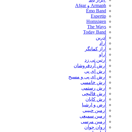
Armaph و Afgar
Emo Band
Espertip
Homxigen
The Ways
Today Band
آدرین
آراد
آراز کمانگر
آراو
آرتین تی زد
آرش آردفروشان
آرش ای پی
آرش ای پی و مسیح
آرش خامسی
آرش رستمی
آرش قالیچی
آرش کایان
​آرض و ارشیا
آرمین حبیبی
آرمین سمیعی
آرمین مرسی
آروان جوان