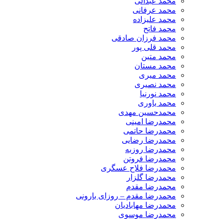
محمد عبدالی
محمد عرفانی
محمد علیزاده
محمد فاتح
محمد فرزان صادقی
محمد قلی پور
محمد متین
محمد مستان
محمد میری
محمد نصیری
محمد نورنیا
محمد یاوری
محمدحسین مهدی
محمدرضا امینی
محمدرضا حاتمی
محمدرضا رضایی
محمدرضا روزبه
محمدرضا فروتن
محمدرضا فلاح عسگری
محمدرضا گلزار
محمدرضا مقدم
محمدرضا مقدم – روزای بارونی
محمدرضا مهابادیان
محمدرضا موسوی