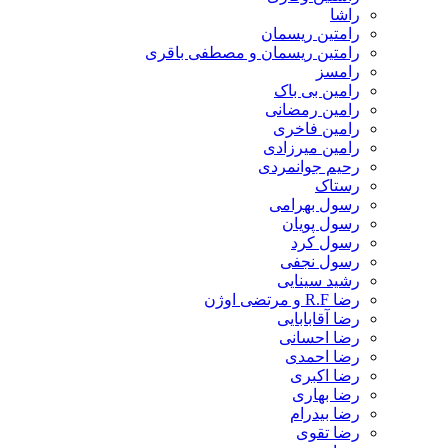
راشا
رامتین ریسمان
رامتین ریسمان و مصطفی باقری
رامسز
رامین بی باک
رامین رمضانی
رامین فاخری
رامین میرزادی
رحیم جوانمردی
رستاک
رسول بهرامی
رسول پویان
رسول کرد
رسول نجفی
رشید سینایی
رضا R.F و مرتضی اوژن
رضا آقابابایی
رضا احسانی
رضا احمدی
رضا اکبری
رضا بهاری
رضا بیدرام
رضا تقوی