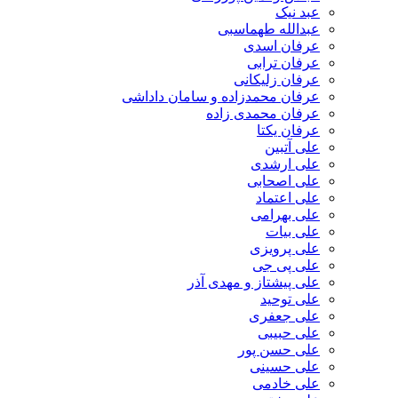
عبد نیک
عبدالله طهماسبی‎
عرفان اسدی
عرفان ترابی
عرفان زلیکانی
عرفان محمدزاده و سامان داداشی
عرفان محمدی زاده
عرفان یکتا
علی آتبین
علی ارشدی
علی اصحابی
علی اعتماد
علی بهرامی
علی بیات
علی پرویزی
علی پی جی
علی پیشتاز و مهدی آذر
علی توحید
علی جعفری
علی حبیبی
علی حسن پور
علی حسینی
علی خادمی