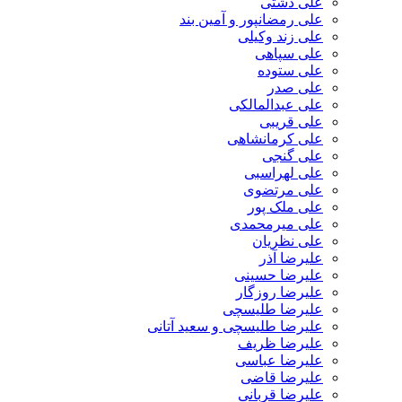
علی دشتی
علی رمضانپور و آمین بند
علی زند وکیلی
علی سپاهی
علی ستوده
علی صدر
علی عبدالمالکی
علی قریبی
علی کرمانشاهی
علی گنجی
علی لهراسبی
علی مرتضوی
علی ملک پور
علی میرمحمدی
علی نظریان
علیرضا آذر
علیرضا حسینی
علیرضا روزگار
علیرضا طلیسچی
علیرضا طلیسچی و سعید آتانی
علیرضا ظریف
علیرضا عباسی
علیرضا قاضی
علیرضا قربانی