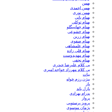
بهمن
بهمن احمدی
بهمن نوری
بهنام بانی
بهنام توکلی
بهنام جهانبیگلو
بهنام خشوعی
بهنام زرین
بهنام صفوی
بهنام علمشاهی
بهنام قلی زاده
بهنام مهدیدوست
بهنام نجفی
بی کلام علیرضا حیدری
بی کلام مهرزاد خواجه امیری
بیات
بیژن رزم خواه
پاز
پازل باند
پدرام بهزادی
پرواز
پرویز پرستویی
پژمان موسوی