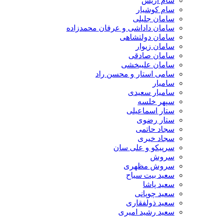
سام آریس
سام کوشیار
سامان جلیلی
سامان داداشی و عرفان محمدزاده
سامان دولتشاهی
سامان زیوار
سامان صادقی
سامان علیبخشی
سامی استار و محسن راد
سامیار
سامیار سعیدی
سپهر خلسه
ستار اسماعیلی
ستار رضوی
سجاد حاتمی
سجاد خیری
سرپیکو و علی سان
سروش
سروش مظهری
سعید بیت سیاح
سعید پاشا
سعید چوپانی
سعید ذولفقاری
سعید رشید امیری