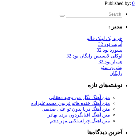
Published by:
0
مدیر :
خرید بک لینک فالو
آپدیت نود 32
پسورد نود 32
اوکلی لایسنس رایگان نود 32
همیار نود 32
بهترین سئو
رایگان
نوشته‌های تازه
متن آهنگ نگار من وحید دهقانی
متن آهنگ خنده هاتو قربون محمدعلیزاده
متن آهنگ دریا بدون تو علی صدیقی
متن آهنگ آفتابگردون بردیا بهادر
متن آهنگ چرا ساکتی مهرادجم
آخرین دیدگاه‌ها