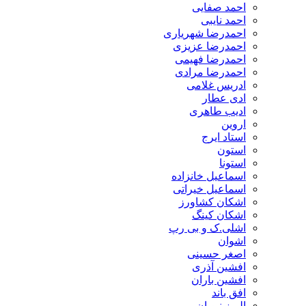
احمد صفایی
احمد نایبی
احمدرضا شهریاری
احمدرضا عزیزی
احمدرضا فهیمی
احمدرضا مرادی
ادریس غلامی
ادی عطار
ادیب طاهری
اروین
استاد ایرج
استون
استونا
اسماعیل خانزاده
اسماعیل خیراتی
اشکان کشاورز
اشکان کینگ
اشلی.ک و بی رپ
اشوان
اصغر حسینی
افشین آذری
افشین باران
افق باند
البرز نبویان