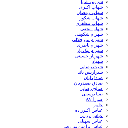
شروین شایا
شهاب اکبری
شهاب رمضان
شهاب شکور
شهاب مظفری
شهاب نجفی
شهرام شکوهی
شهرام میرجلالی
شهرام ناظری
شهرام نیک یار
شهریار حسینی
شهیاد
شیث رضایی
شیرازیس باند
صادق آبان
صادق صفدریان
صالح رضایی
صبا یوسفی
صدرا AV
عامر
عباس اکبرزاده
عباس رزمی
عباس سهیلی
عباس و امین پوررضی