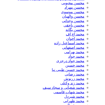
محسن محبوبی
محسن مهراد
محسن موسوی
محسن والهیان
محسن وجدانی
محسن یاحقی
محسن یگانه
محمد اچ اف
محمد اخوان
محمد اسماعیل زاده
محمد اصفهانی
محمد بهرامی
محمد جواد
محمد جواد درجزی
محمد حسین
محمد حسین طیبی نیا
محمد رضایی
محمد زرنوش
محمد زند وکیلی
محمد شعبانی و سجاد سیف
محمد شهاب قاسمی
​محمد شیردل
محمد ظهرابی