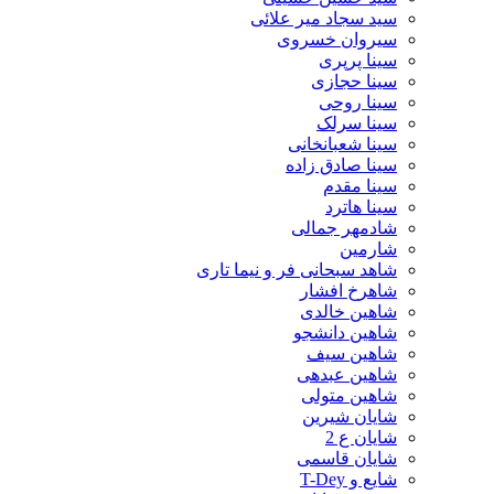
سید سجاد میر علائی
سیروان خسروی
سینا پرپری
سینا حجازی
سینا روحی
سینا سرلک
سینا شعبانخانی
سینا صادق زاده
سینا مقدم
سینا هاترد
شادمهر جمالی
شارمین
شاهد سبحانی فر و نیما تاری
شاهرخ افشار
شاهین خالدی
شاهین دانشجو
شاهین سیف
شاهین عبدهی
شاهین متولی
شایان شیرین
شایان ع 2
شایان قاسمی
شایع و T-Dey