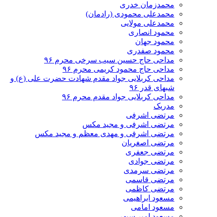
محمدزمان خدری
محمدعلی محمودی (رادمان)
محمدعلی مولایی
محمود انصاری
محمود جهان
محمود صفدری
مداحی حاج حسین سیب سرخی محرم ۹۶
مداحی حاج محمود کریمی محرم ۹۶
مداحی کربلایی جواد مقدم شهادت حضرت علی (ع) و
شبهای قدر ۹۶
مداحی کربلایی جواد مقدم محرم ۹۶
مدریک
مرتضی اشرفی
مرتضی اشرفی و مجید مکس
مرتضی اشرفی و مهدی معظم و مجید مکس
مرتضی اصغریان
مرتضی جعفری
مرتضی جوادی
مرتضی سرمدی
مرتضی قاسمی
مرتضی کاظمی
مسعود ابراهیمی
مسعود امامی
مسعود امیر سپهر