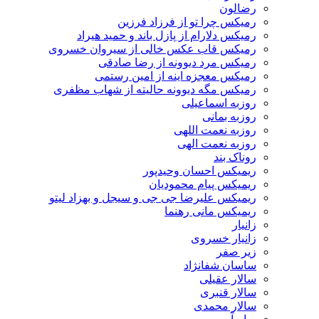
رضالون
رمیکس چرا تو از فرزاد فرزین
رمیکس دلارام از پازل باند و حمید هیراد
رمیکس قاب عکس خالی از سیروان خسروی
رمیکس مرد دیوونه از رضا صادقی
رمیکس معجزه اینه از امین رستمی
رمیکس مگه دیوونه حالیته از شهاب مظفری
روزبه اسماعیلی
روزبه بمانی
روزبه نعمت اللهی
روزبه نعمت الهی
روناک بند
ریمیکس احسان وحیدپور
ریمیکس پیام محمودیان
ریمیکس علیرضا جی جی و سیجل و بهزاد لیتو
ریمیکس مانی رهنما
زانیار
زانیار خسروی
زیر صفر
ساسان شفانژاد
سالار عقیلی
سالار قنبری
سالار محمدی