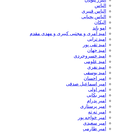
الیاس
الیاس قنبرى
الیاس یحیایی
الیکان
امو باند
امید آمری و مجتبی کبیری و مهدى مقدم
امید ترابی
امید تقی پور
امید جهان
امید خسروجردی
امید علومی
امید نفری
امید یوسفی
امیر احسان
امیر اسماعیل صدفی
امیر اولی
امیر بکایی
امیر پدرام
امیر پرستاری
امیر ته ته
امیر خواجه پور
امیر سعیدی
امیر طارمی