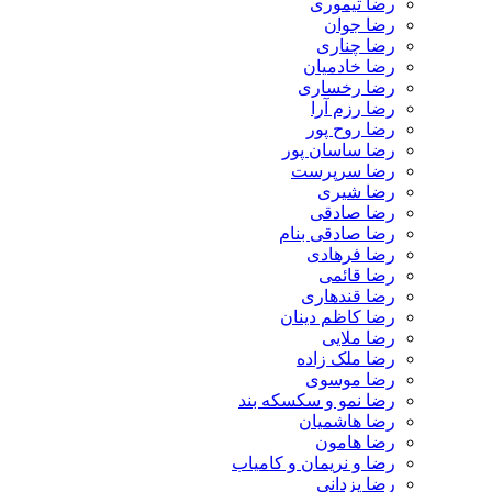
رضا تیموری
رضا جوان
رضا چناری
رضا خادمیان
رضا رخساری
رضا رزم آرا
رضا روح پور
رضا ساسان پور
رضا سرپرست
رضا شیری
رضا صادقی
رضا صادقی بنام
رضا فرهادی
رضا قائمی
رضا قندهاری
رضا کاظم دینان
رضا ملایی
رضا ملک زاده
رضا موسوی
رضا نمو و سکسکه بند
رضا هاشمیان
رضا هامون
رضا و نریمان و کامیاب
رضا یزدانی