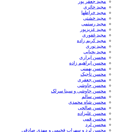
مجید جعفر پور
مجید حائری
مجید خراطها
مجید خشتی
مجید رستمی
مجید عزیزپور
مجید غفوری
مجید کریم زاده
مجید نوری
مجید یحیایی
محسن ابراری
محسن ابراهیم زاده
محسن بهمنی
محسن تاجیک
محسن جعفری
محسن چاوشی
محسن چاوشی و سینا سرلک
محسن سالم
محسن شاه محمدی
محسن صالحی
محسن علیزاده
محسن قمی
محسن لرد
محسن لرد و سهراب فخیمی و مهدی صادقی