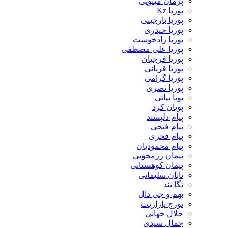
پژمان مینویی
پوریا Kz
پوریا بارجینی
پوریا حیدری
پوریا زادخوست
پوریا علی مصطفی
پوریا فرجیان
پوریا قربانی
پوریا گرامی
پوریا نصری
پویا بیاتی
پویان کرد
پیام دلپسند
پیام فتحی
پیام فخری
پیام محمودیان
پیمان رزمجویی
پیمان کوهستانی
تابان سلیمانی
تگا بند
تهم و جی دال
تورج پارازیت
جلال جهانی
جمال سیدی