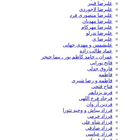
علیرضا قنبر
علیرضا لاجوردی
علیرضا منصوری فرد
علیرضا مهدیان
علیرضا مهرکام
علیرضا ندرلو
علیرضا ی
علیشمس و مهدی جهانی
عماد طالب زاده
عمران ، حامد کاظم پور ، نیما حنجر
فاتح نورایی
فاروق جدلی
فاطمه
فاطمه و رضا شیری
فتاح فتحی
فربد یزدانفر
فرجاد فرج اللهی
فردین آر وان
فرزاد بیباش و وحید تتورا
فرزاد خرمی
فرزاد شاه علی
فرزاد صادقی
فرزاد عباسی
فرزاد فرزاد