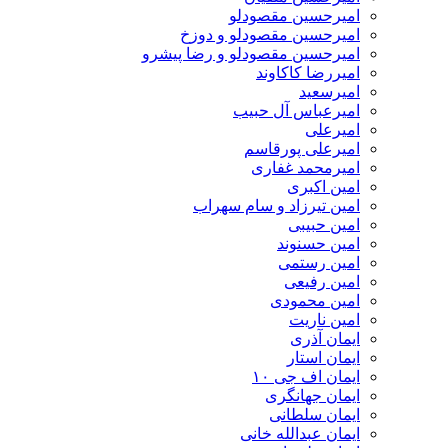
امیرحسین مقصودلو
امیرحسین مقصودلو و دوزخ
امیرحسین مقصودلو و رضا پیشرو
امیررضا کاکاوند
امیرسعید
امیرعباس آل حبیب
امیرعلی
امیرعلی پورقاسم
امیرمحمد غفاری
امین اکبری
امین تیرزاد و سام سهراب
امین حبیبی
امین حسنوند
امین رستمی
امین رفیعی
امین محمودی
امین ناریت
ایمان آذری
ایمان استار
ایمان اف جی ۱۰
ایمان جهانگری
ایمان سلطانی
ایمان عبدالله خانی