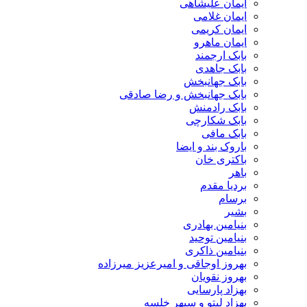
ایمان علیشاهی
ایمان غلامی
ایمان کریمی
ایمان ماهرو
بابک ارجمند
بابک جاهدی
بابک جهانبخش
بابک جهانبخش و رضا صادقی
بابک رادمنش
بابک شکارچی
بابک مافی
باروک بند و ایضا
باکتری خان
باهر
بردیا مقدم
برسام
بشیر
بنیامین بهادری
بنیامین توحید
بنیامین ذاکری
بهروز اوجاقی و امیرعزیز میرزاده
بهروز نقویان
بهزاد پارسایی
بهزاد لیتو و سپهر خلسه