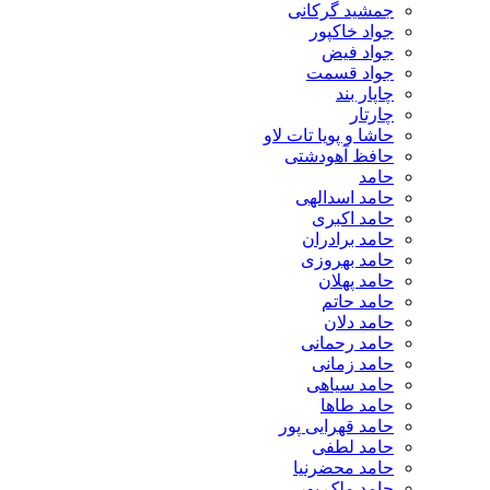
جمشید گرکانی
جواد خاکپور
جواد فیض
جواد قسمت
چاپار بند
چارتار
حاشا و پویا تات لاو
حافظ آهودشتی
حامد
حامد اسدالهی
حامد اکبری
حامد برادران
حامد بهروزی
حامد پهلان
حامد حاتم
حامد دلان
حامد رحمانی
حامد زمانی
حامد سیاهی
حامد طاها
حامد قهرایی پور
حامد لطفی
حامد محضرنیا
حامد ملک پور