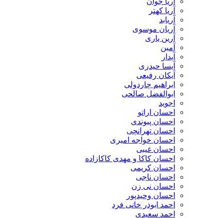
آریا جوان
آریا کهتر
آریابد
آریان موسوی
آرین یاری
آمین
آیدار
آیسا حیدری
آیکان رفیعی
ابراهیم چاردولی
ابوالفضل صالحی
اجوید
احسان اراتو
احسان پیوندی
احسان تهرانچی
احسان خواجه امیری
احسان غیبی
احسان کاکا و مهدی کاکازاده
احسان کریمی
احسان ناجی
احسان نی زن
احسان وحیدپور
احمد ابوذر خانی فرد
احمد سعیدی