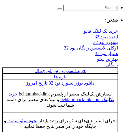
مدیر :
خرید بک لینک فالو
آپدیت نود 32
پسورد نود 32
اوکلی لایسنس رایگان نود 32
همیار نود 32
بهترین سئو
رایگان
خرید آنتی ویروس اورجینال
تازه ها
دانلود یوزر پسورد نود 32 تاریخ امروز
سفارش بک‌لینک معتبر از پلتفرم behtarinbacklink
خرید
بکلینک behtarinbacklink.com
و لینک‌های معتبر برای دامنه
شما ثبت شوند
اجرای استراتژی‌های سئو برای رشد پایدار
نحوه سئو سایت
و
جایگاه خود را در صدر نتایج حفظ نمایید