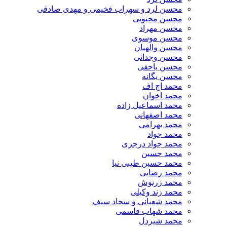
محسن لرد و سهراب فخیمی و مهدی صادقی
محسن محبوبی
محسن مهراد
محسن موسوی
محسن والهیان
محسن وجدانی
محسن یاحقی
محسن یگانه
محمد اچ اف
محمد اخوان
محمد اسماعیل زاده
محمد اصفهانی
محمد بهرامی
محمد جواد
محمد جواد درجزی
محمد حسین
محمد حسین طیبی نیا
محمد رضایی
محمد زرنوش
محمد زند وکیلی
محمد شعبانی و سجاد سیف
محمد شهاب قاسمی
​محمد شیردل