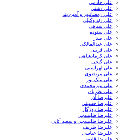
علی خادمی
علی دشتی
علی رمضانپور و آمین بند
علی زند وکیلی
علی سپاهی
علی ستوده
علی صدر
علی عبدالمالکی
علی قریبی
علی کرمانشاهی
علی گنجی
علی لهراسبی
علی مرتضوی
علی ملک پور
علی میرمحمدی
علی نظریان
علیرضا آذر
علیرضا حسینی
علیرضا روزگار
علیرضا طلیسچی
علیرضا طلیسچی و سعید آتانی
علیرضا ظریف
علیرضا عباسی
علیرضا قاضی