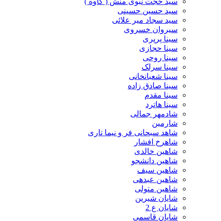
سید حجت نبوی منش ( کاوه )
سید حسین حسینى
سید سجاد میر علائی
سیروان خسروی
سینا پرپری
سینا حجازی
سینا روحی
سینا سرلک
سینا شعبانخانی
سینا صادق زاده
سینا مقدم
سینا هاترد
شادمهر جمالی
شارمین
شاهد سبحانی فر و نیما تاری
شاهرخ افشار
شاهین خالدی
شاهین دانشجو
شاهین سیف
شاهین عبدهی
شاهین متولی
شایان شیرین
شایان ع 2
شایان قاسمی