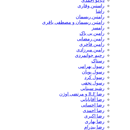
دیاکو احمدی
راستین وقاری
راشا
رامتین ریسمان
رامتین ریسمان و مصطفی باقری
رامسز
رامین بی باک
رامین رمضانی
رامین فاخری
رامین میرزادی
رحیم جوانمردی
رستاک
رسول بهرامی
رسول پویان
رسول کرد
رسول نجفی
رشید سینایی
رضا R.F و مرتضی اوژن
رضا آقابابایی
رضا احسانی
رضا احمدی
رضا اکبری
رضا بهاری
رضا بیدرام