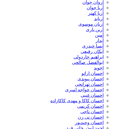
آروان جوان
آریا جوان
آریا کهتر
آریابد
آریان موسوی
آرین یاری
آمین
آیدار
آیسا حیدری
آیکان رفیعی
ابراهیم چاردولی
ابوالفضل صالحی
اجوید
احسان اراتو
احسان پیوندی
احسان تهرانچی
احسان خواجه امیری
احسان غیبی
احسان کاکا و مهدی کاکازاده
احسان کریمی
احسان ناجی
احسان نی زن
احسان وحیدپور
احمد ابوذر خانی فرد