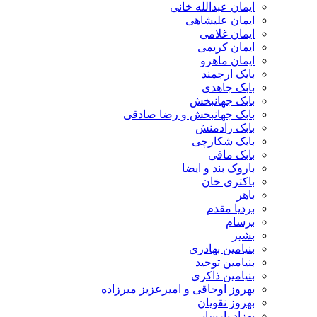
ایمان عبدالله خانی
ایمان علیشاهی
ایمان غلامی
ایمان کریمی
ایمان ماهرو
بابک ارجمند
بابک جاهدی
بابک جهانبخش
بابک جهانبخش و رضا صادقی
بابک رادمنش
بابک شکارچی
بابک مافی
باروک بند و ایضا
باکتری خان
باهر
بردیا مقدم
برسام
بشیر
بنیامین بهادری
بنیامین توحید
بنیامین ذاکری
بهروز اوجاقی و امیرعزیز میرزاده
بهروز نقویان
بهزاد پارسایی