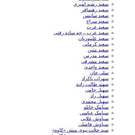
سعید رشید امیری
سعید رهنمافر
سعید ساینس
سعید سراج
سعید عرب
سعید عرب – چه ساده رفتی
سعید علیپوریان
سعید کرمانی
سعید متین
سعید مدرس
سعید مشرقی
سعید واحدی
سلی خان
سهراب پاکزاد
سهند طالب زاده
سهیل جامی
سهیل راد
سهیل محمدی
سیامک خانلو
سیامک عباسی
سیاوش علایی
سیاوش فاضلی
سید حجّت نبوی منش «کاوه»