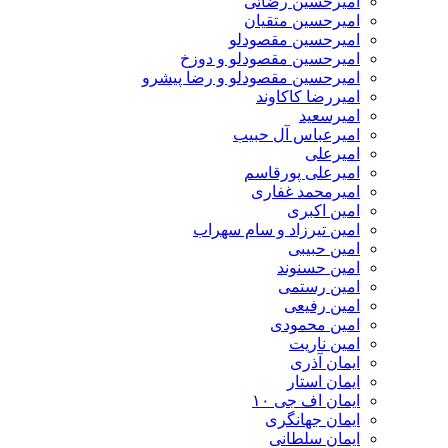
امیرحسین رضائی
امیرحسین متقیان
امیرحسین مقصودلو
امیرحسین مقصودلو و دوزخ
امیرحسین مقصودلو و رضا پیشرو
امیررضا کاکاوند
امیرسعید
امیرعباس آل حبیب
امیرعلی
امیرعلی پورقاسم
امیرمحمد غفاری
امین اکبری
امین تیرزاد و سام سهراب
امین حبیبی
امین حسنوند
امین رستمی
امین رفیعی
امین محمودی
امین ناریت
ایمان آذری
ایمان استار
ایمان اف جی ۱۰
ایمان جهانگری
ایمان سلطانی