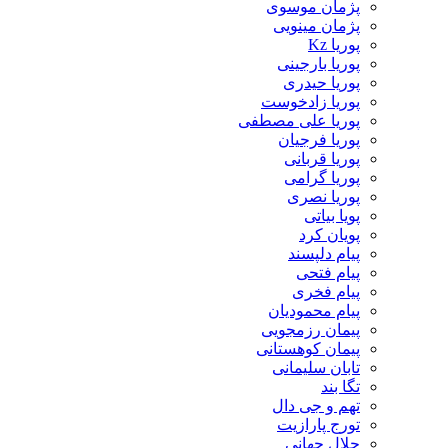
پژمان موسوی
پژمان مینویی
پوریا Kz
پوریا بارجینی
پوریا حیدری
پوریا زادخوست
پوریا علی مصطفی
پوریا فرجیان
پوریا قربانی
پوریا گرامی
پوریا نصری
پویا بیاتی
پویان کرد
پیام دلپسند
پیام فتحی
پیام فخری
پیام محمودیان
پیمان رزمجویی
پیمان کوهستانی
تابان سلیمانی
تگا بند
تهم و جی دال
تورج پارازیت
جلال جهانی