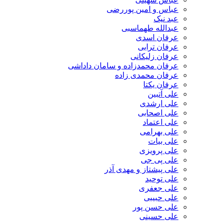
عباس و امین پوررضی
عبد نیک
عبدالله طهماسبی‎
عرفان اسدی
عرفان ترابی
عرفان زلیکانی
عرفان محمدزاده و سامان داداشی
عرفان محمدی زاده
عرفان یکتا
علی آتبین
علی ارشدی
علی اصحابی
علی اعتماد
علی بهرامی
علی بیات
علی پرویزی
علی پی جی
علی پیشتاز و مهدی آذر
علی توحید
علی جعفری
علی حبیبی
علی حسن پور
علی حسینی