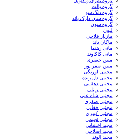
گروه باتری و کلونل
گروه پالت
گروه دنگ شو
گروه سان دارک باند
گروه سون
لیون
مازیار فلاحی
ماکان باند
مانی رهنما
مانی کاکاوند
مبین جعفری
متین صفر پور
مجتبی اورنگی
مجتبی دل زنده
مجتبی دهقانی
مجتبی زینلی
مجتبی شاه علی
مجتبی صفری
مجتبی فغانی
مجتبی کبیری
مجتبی نجیمی
مجید اخشابی
مجید اصلاحی
مجید الوند‎