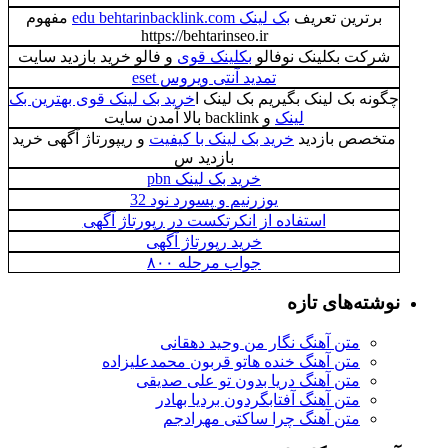
برترین تعریف
بک لینک edu behtarinbacklink.com
مفهوم
https://behtarinseo.ir
شرکت بکلینک نوفالو
بکلینک قوی
و فالو خرید بازدید سایت
تمدید آنتی ویروس eset
چگونه بک لینک بگیریم بک لینک ا
خرید بک لینک قوی بهترین بک
لینک
و backlink بالا آمدن سایت
متخصص بازدید
خرید بک لینک با کیفیت
و ریپورتاژ آگهی خرید
بازدید س
خرید بک لینک pbn
یوزرنیم و پسورد نود 32
استفاده از انکرتکست در رپورتاژ آگهی
خرید رپورتاژ آگهی
جواب مرحله ۸۰۰
نوشته‌های تازه
متن آهنگ نگار من وحید دهقانی
متن آهنگ خنده هاتو قربون محمدعلیزاده
متن آهنگ دریا بدون تو علی صدیقی
متن آهنگ آفتابگردون بردیا بهادر
متن آهنگ چرا ساکتی مهرادجم