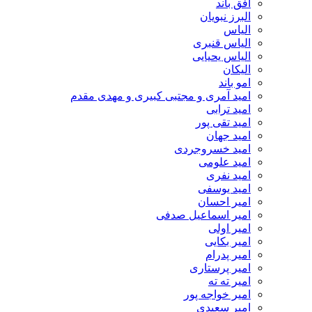
افق باند
البرز نبویان
الیاس
الیاس قنبرى
الیاس یحیایی
الیکان
امو باند
امید آمری و مجتبی کبیری و مهدى مقدم
امید ترابی
امید تقی پور
امید جهان
امید خسروجردی
امید علومی
امید نفری
امید یوسفی
امیر احسان
امیر اسماعیل صدفی
امیر اولی
امیر بکایی
امیر پدرام
امیر پرستاری
امیر ته ته
امیر خواجه پور
امیر سعیدی