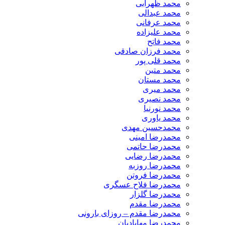
محمد ظهرابی
محمد عبدالی
محمد عرفانی
محمد علیزاده
محمد فاتح
محمد فرزان صادقی
محمد قلی پور
محمد متین
محمد مستان
محمد میری
محمد نصیری
محمد نورنیا
محمد یاوری
محمدحسین مهدی
محمدرضا امینی
محمدرضا حاتمی
محمدرضا رضایی
محمدرضا روزبه
محمدرضا فروتن
محمدرضا فلاح عسگری
محمدرضا گلزار
محمدرضا مقدم
محمدرضا مقدم – روزای بارونی
محمدرضا مهابادیان