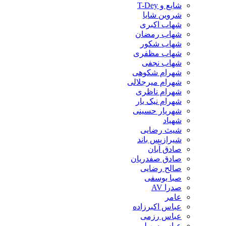
شایع و T-Dey
شروین شایا
شهاب اکبری
شهاب رمضان
شهاب شکور
شهاب مظفری
شهاب نجفی
شهرام شکوهی
شهرام میرجلالی
شهرام ناظری
شهرام نیک یار
شهریار حسینی
شهیاد
شیث رضایی
شیرازیس باند
صادق آبان
صادق صفدریان
صالح رضایی
صبا یوسفی
صدرا AV
عامر
عباس اکبرزاده
عباس رزمی
عباس سهیلی