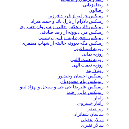
رضا یزدانی
رضالون
رمیکس چرا تو از فرزاد فرزین
رمیکس دلارام از پازل باند و حمید هیراد
رمیکس قاب عکس خالی از سیروان خسروی
رمیکس مرد دیوونه از رضا صادقی
رمیکس معجزه اینه از امین رستمی
رمیکس مگه دیوونه حالیته از شهاب مظفری
روزبه اسماعیلی
روزبه بمانی
روزبه نعمت اللهی
روزبه نعمت الهی
روناک بند
ریمیکس احسان وحیدپور
ریمیکس پیام محمودیان
ریمیکس علیرضا جی جی و سیجل و بهزاد لیتو
ریمیکس مانی رهنما
زانیار
زانیار خسروی
زیر صفر
ساسان شفانژاد
سالار عقیلی
سالار قنبری