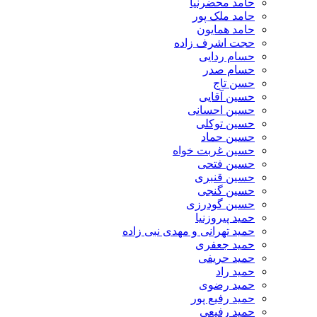
حامد محضرنیا
حامد ملک پور
حامد همایون
حجت اشرف زاده
حسام ردایی
حسام صدر
حسن تاج
حسین آقایی
حسین احسانی
حسین توکلی
حسین حماد
حسین غربت خواه
حسین فتحی
حسین قنبری
حسین گنجی
حسین گودرزی
حمید پیروزنیا
حمید تهرانی و مهدی نبی زاده
حمید جعفری
حمید حریفی
حمید راد
حمید رضوی
حمید رفیع پور
حمید رفیعی