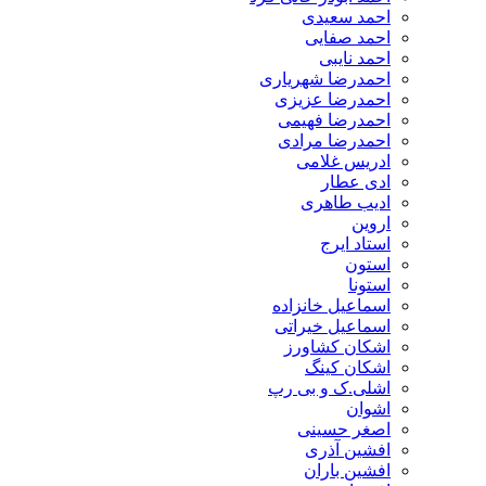
احمد سعیدی
احمد صفایی
احمد نایبی
احمدرضا شهریاری
احمدرضا عزیزی
احمدرضا فهیمی
احمدرضا مرادی
ادریس غلامی
ادی عطار
ادیب طاهری
اروین
استاد ایرج
استون
استونا
اسماعیل خانزاده
اسماعیل خیراتی
اشکان کشاورز
اشکان کینگ
اشلی.ک و بی رپ
اشوان
اصغر حسینی
افشین آذری
افشین باران