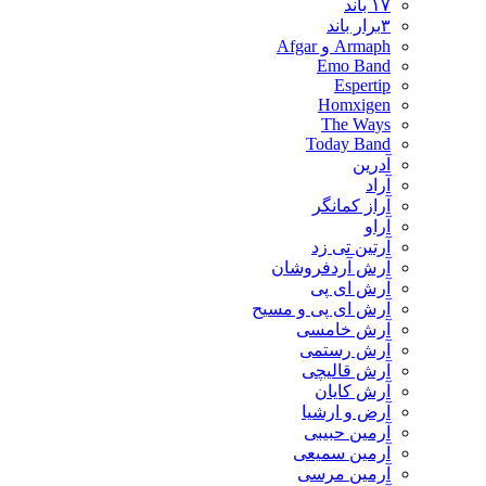
۱۷ باند
۳برار باند
Armaph و Afgar
Emo Band
Espertip
Homxigen
The Ways
Today Band
آدرین
آراد
آراز کمانگر
آراو
آرتین تی زد
آرش آردفروشان
آرش ای پی
آرش ای پی و مسیح
آرش خامسی
آرش رستمی
آرش قالیچی
آرش کایان
​آرض و ارشیا
آرمین حبیبی
آرمین سمیعی
آرمین مرسی