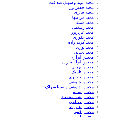
مجید الوند و سهیل صداقت
مجید جعفر پور
مجید حائری
مجید خراطها
مجید خشتی
مجید رستمی
مجید عزیزپور
مجید غفوری
مجید کریم زاده
مجید نوری
مجید یحیایی
محسن ابراری
محسن ابراهیم زاده
محسن بهمنی
محسن تاجیک
محسن جعفری
محسن چاوشی
محسن چاوشی و سینا سرلک
محسن سالم
محسن شاه محمدی
محسن صالحی
محسن علیزاده
محسن قمی
محسن لرد