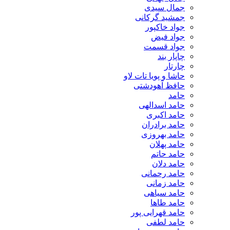
جمال سیدی
جمشید گرکانی
جواد خاکپور
جواد فیض
جواد قسمت
چاپار بند
چارتار
حاشا و پویا تات لاو
حافظ آهودشتی
حامد
حامد اسدالهی
حامد اکبری
حامد برادران
حامد بهروزی
حامد پهلان
حامد حاتم
حامد دلان
حامد رحمانی
حامد زمانی
حامد سیاهی
حامد طاها
حامد قهرایی پور
حامد لطفی