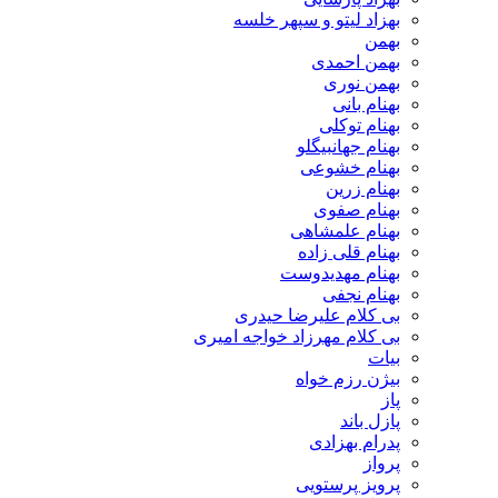
بهزاد لیتو و سپهر خلسه
بهمن
بهمن احمدی
بهمن نوری
بهنام بانی
بهنام توکلی
بهنام جهانبیگلو
بهنام خشوعی
بهنام زرین
بهنام صفوی
بهنام علمشاهی
بهنام قلی زاده
بهنام مهدیدوست
بهنام نجفی
بی کلام علیرضا حیدری
بی کلام مهرزاد خواجه امیری
بیات
بیژن رزم خواه
پاز
پازل باند
پدرام بهزادی
پرواز
پرویز پرستویی