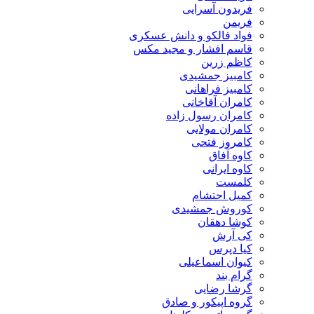
فریدون آسرایی
فریمن
فواد فالکو و دانش عسکری
قاسم افشار و مجید مکس
کاظم زرین
کامبیز جمشیدی
کامبیز فراهانی
کامران آقاخانی
کامران رسول زاده
کامران مولایی
کامروز فتحی
کاوه آفاق
کاوه ایرانی
کلمست
کمیل احتشام
کوروش جمشیدی
کوشا دهقان
کی آرش
کیا دپرس
کیوان اسماعیلی
گرام بند
گرشا رضایی
گروه اپیکور و صادق