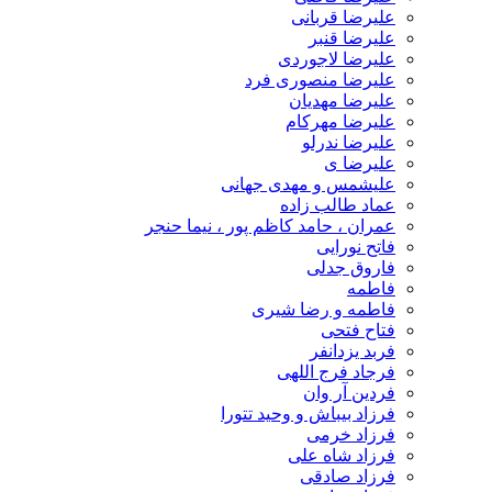
علیرضا قربانی
علیرضا قنبر
علیرضا لاجوردی
علیرضا منصوری فرد
علیرضا مهدیان
علیرضا مهرکام
علیرضا ندرلو
علیرضا ی
علیشمس و مهدی جهانی
عماد طالب زاده
عمران ، حامد کاظم پور ، نیما حنجر
فاتح نورایی
فاروق جدلی
فاطمه
فاطمه و رضا شیری
فتاح فتحی
فربد یزدانفر
فرجاد فرج اللهی
فردین آر وان
فرزاد بیباش و وحید تتورا
فرزاد خرمی
فرزاد شاه علی
فرزاد صادقی