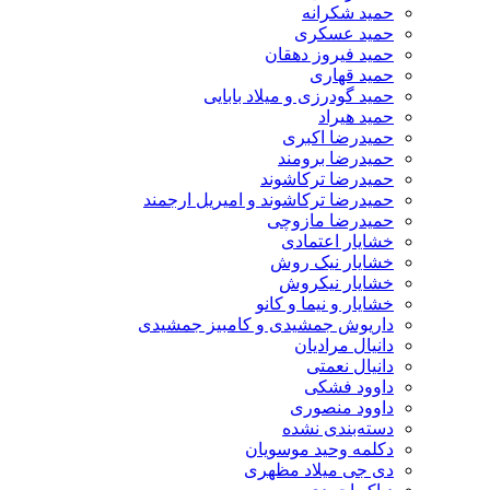
حمید شکرانه
حمید عسکری
حمید فیروز دهقان
حمید قهاری
حمید گودرزی و میلاد بابایی
حمید هیراد
حمیدرضا اکبری
حمیدرضا برومند
حمیدرضا ترکاشوند
حمیدرضا ترکاشوند و امیریل ارجمند
حمیدرضا مازوچی
خشایار اعتمادی
خشایار نیک روش
خشایار نیکروش
خشایار و نیما و کانو
داریوش جمشیدی و کامبیز جمشیدی
دانیال مرادیان
دانیال نعمتی
داوود فشکی
داوود منصوری
دسته‌بندی نشده
دکلمه وحید موسویان
دی جی میلاد مظهری