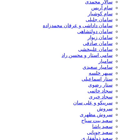
سالار محمدی
سام آریس
سام کوشیار
سامان جلیلی
سامان داداشی و عرفان محمدزاده
سامان دولتشاهی
سامان زیوار
سامان صادقی
سامان علیبخشی
سامی استار و محسن راد
سامیار
سامیار سعیدی
سپهر خلسه
ستار اسماعیلی
ستار رضوی
سجاد حاتمی
سجاد خیری
سرپیکو و علی سان
سروش
سروش مظهری
سعید بیت سیاح
سعید پاشا
سعید چوپانی
سعید ذولفقاری