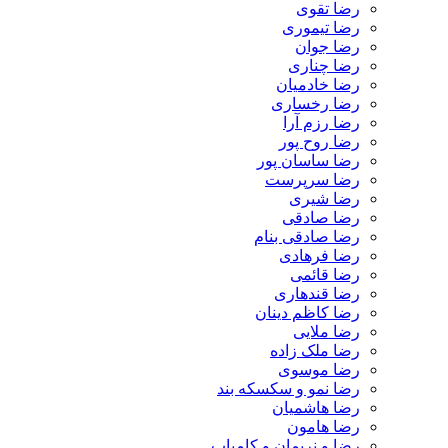
رضا تقوی
رضا تیموری
رضا جوان
رضا چناری
رضا خادمیان
رضا رخساری
رضا رزم آرا
رضا روح پور
رضا ساسان پور
رضا سرپرست
رضا شیری
رضا صادقی
رضا صادقی بنام
رضا فرهادی
رضا قائمی
رضا قندهاری
رضا کاظم دینان
رضا ملایی
رضا ملک زاده
رضا موسوی
رضا نمو و سکسکه بند
رضا هاشمیان
رضا هامون
رضا و نریمان و کامیاب