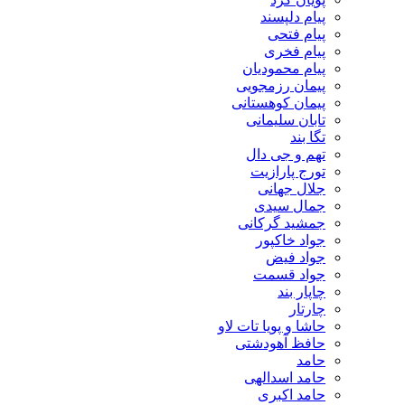
پیام دلپسند
پیام فتحی
پیام فخری
پیام محمودیان
پیمان رزمجویی
پیمان کوهستانی
تابان سلیمانی
تگا بند
تهم و جی دال
تورج پارازیت
جلال جهانی
جمال سیدی
جمشید گرکانی
جواد خاکپور
جواد فیض
جواد قسمت
چاپار بند
چارتار
حاشا و پویا تات لاو
حافظ آهودشتی
حامد
حامد اسدالهی
حامد اکبری