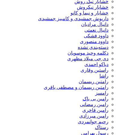
خشایار نیک روش
خشایار نیکروش
خشایار و نیما و کانو
داریوش جمشیدی و کامبیز جمشیدی
دانیال مرادیان
دانیال نعمتی
داوود فشکی
داوود منصوری
دسته‌بندی نشده
دکلمه وحید موسویان
دی جی میلاد مظهری
دیاکو احمدی
راستین وقاری
راشا
رامتین ریسمان
رامتین ریسمان و مصطفی باقری
رامسز
رامین بی باک
رامین رمضانی
رامین فاخری
رامین میرزادی
رحیم جوانمردی
رستاک
رسول بهرامی