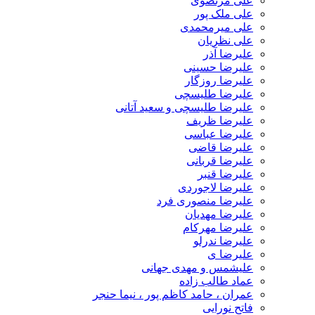
علی مرتضوی
علی ملک پور
علی میرمحمدی
علی نظریان
علیرضا آذر
علیرضا حسینی
علیرضا روزگار
علیرضا طلیسچی
علیرضا طلیسچی و سعید آتانی
علیرضا ظریف
علیرضا عباسی
علیرضا قاضی
علیرضا قربانی
علیرضا قنبر
علیرضا لاجوردی
علیرضا منصوری فرد
علیرضا مهدیان
علیرضا مهرکام
علیرضا ندرلو
علیرضا ی
علیشمس و مهدی جهانی
عماد طالب زاده
عمران ، حامد کاظم پور ، نیما حنجر
فاتح نورایی