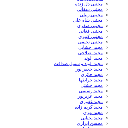
مجتبی دل زنده
مجتبی دهقانی
مجتبی زینلی
مجتبی شاه علی
مجتبی صفری
مجتبی فغانی
مجتبی کبیری
مجتبی نجیمی
مجید اخشابی
مجید اصلاحی
مجید الوند‎
مجید الوند و سهیل صداقت
مجید جعفر پور
مجید حائری
مجید خراطها
مجید خشتی
مجید رستمی
مجید عزیزپور
مجید غفوری
مجید کریم زاده
مجید نوری
مجید یحیایی
محسن ابراری