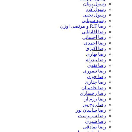
رسول پویان
رسول کرد
رسول نجفی
رشید سینایی
رضا R.F و مرتضی اوژن
رضا آقابابایی
رضا احسانی
رضا احمدی
رضا اکبری
رضا بهاری
رضا بیدرام
رضا تقوی
رضا تیموری
رضا جوان
رضا چناری
رضا خادمیان
رضا رخساری
رضا رزم آرا
رضا روح پور
رضا ساسان پور
رضا سرپرست
رضا شیری
رضا صادقی