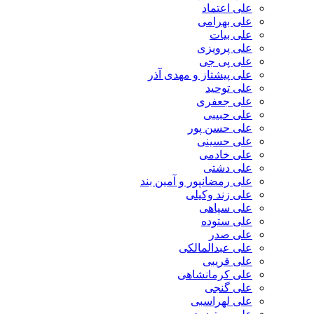
علی اعتماد
علی بهرامی
علی بیات
علی پرویزی
علی پی جی
علی پیشتاز و مهدی آذر
علی توحید
علی جعفری
علی حبیبی
علی حسن پور
علی حسینی
علی خادمی
علی دشتی
علی رمضانپور و آمین بند
علی زند وکیلی
علی سپاهی
علی ستوده
علی صدر
علی عبدالمالکی
علی قریبی
علی کرمانشاهی
علی گنجی
علی لهراسبی