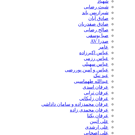
شهیاد
شیث رضایی
شیرازیس باند
صادق آبان
صادق صفدریان
صالح رضایی
صبا یوسفی
صدرا AV
عامر
عباس اکبرزاده
عباس رزمی
عباس سهیلی
عباس و امین پوررضی
عبد نیک
عبدالله طهماسبی‎
عرفان اسدی
عرفان ترابی
عرفان زلیکانی
عرفان محمدزاده و سامان داداشی
عرفان محمدی زاده
عرفان یکتا
علی آتبین
علی ارشدی
علی اصحابی