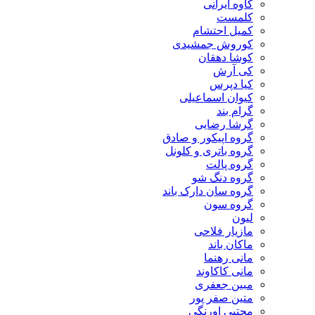
کاوه ایرانی
کلمست
کمیل احتشام
کوروش جمشیدی
کوشا دهقان
کی آرش
کیا دپرس
کیوان اسماعیلی
گرام بند
گرشا رضایی
گروه اپیکور و صادق
گروه باتری و کلونل
گروه پالت
گروه دنگ شو
گروه سان دارک باند
گروه سون
لیون
مازیار فلاحی
ماکان باند
مانی رهنما
مانی کاکاوند
مبین جعفری
متین صفر پور
مجتبی اورنگی