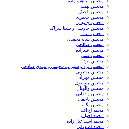
محسن ابراهیم زاده
محسن بهمنی
محسن تاجیک
محسن جعفری
محسن چاوشی
محسن چاوشی و سینا سرلک
محسن سالم
محسن شاه محمدی
محسن صالحی
محسن علیزاده
محسن قمی
محسن لرد
محسن لرد و سهراب فخیمی و مهدی صادقی
محسن محبوبی
محسن مهراد
محسن موسوی
محسن والهیان
محسن وجدانی
محسن یاحقی
محسن یگانه
محمد اچ اف
محمد اخوان
محمد اسماعیل زاده
محمد اصفهانی