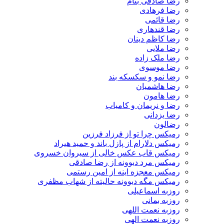
رضا صادقی بنام
رضا فرهادی
رضا قائمی
رضا قندهاری
رضا کاظم دینان
رضا ملایی
رضا ملک زاده
رضا موسوی
رضا نمو و سکسکه بند
رضا هاشمیان
رضا هامون
رضا و نریمان و کامیاب
رضا یزدانی
رضالون
رمیکس چرا تو از فرزاد فرزین
رمیکس دلارام از پازل باند و حمید هیراد
رمیکس قاب عکس خالی از سیروان خسروی
رمیکس مرد دیوونه از رضا صادقی
رمیکس معجزه اینه از امین رستمی
رمیکس مگه دیوونه حالیته از شهاب مظفری
روزبه اسماعیلی
روزبه بمانی
روزبه نعمت اللهی
روزبه نعمت الهی