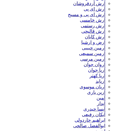
آرش آردفروشان
آرش ای پی
آرش ای پی و مسیح
آرش خامسی
آرش رستمی
آرش قالیچی
آرش کایان
​آرض و ارشیا
آرمین حبیبی
آرمین سمیعی
آرمین مرسی
آروان جوان
آریا جوان
آریا کهتر
آریابد
آریان موسوی
آرین یاری
آمین
آیدار
آیسا حیدری
آیکان رفیعی
ابراهیم چاردولی
ابوالفضل صالحی