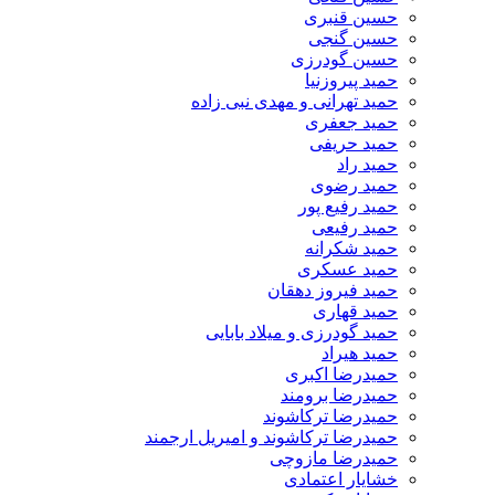
حسین قنبری
حسین گنجی
حسین گودرزی
حمید پیروزنیا
حمید تهرانی و مهدی نبی زاده
حمید جعفری
حمید حریفی
حمید راد
حمید رضوی
حمید رفیع پور
حمید رفیعی
حمید شکرانه
حمید عسکری
حمید فیروز دهقان
حمید قهاری
حمید گودرزی و میلاد بابایی
حمید هیراد
حمیدرضا اکبری
حمیدرضا برومند
حمیدرضا ترکاشوند
حمیدرضا ترکاشوند و امیریل ارجمند
حمیدرضا مازوچی
خشایار اعتمادی