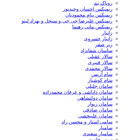
روناک بند
ریمیکس احسان وحیدپور
ریمیکس پیام محمودیان
ریمیکس علیرضا جی جی و سیجل و بهزاد لیتو
ریمیکس مانی رهنما
زانیار
زانیار خسروی
زیر صفر
ساسان شفانژاد
سالار عقیلی
سالار قنبری
سالار محمدی
سام آریس
سام کوشیار
سامان جلیلی
سامان داداشی و عرفان محمدزاده
سامان دولتشاهی
سامان زیوار
سامان صادقی
سامان علیبخشی
سامی استار و محسن راد
سامیار
سامیار سعیدی
سپهر خلسه