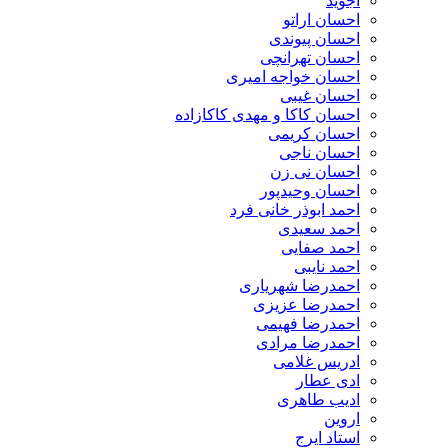
اجوید
احسان اراتو
احسان پیوندی
احسان تهرانچی
احسان خواجه امیری
احسان غیبی
احسان کاکا و مهدی کاکازاده
احسان کریمی
احسان ناجی
احسان نی زن
احسان وحیدپور
احمد ابوذر خانی فرد
احمد سعیدی
احمد صفایی
احمد نایبی
احمدرضا شهریاری
احمدرضا عزیزی
احمدرضا فهیمی
احمدرضا مرادی
ادریس غلامی
ادی عطار
ادیب طاهری
اروین
استاد ایرج