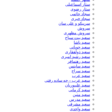
ستار اسماعیلی
ستار رضوی
سجاد حاتمی
سجاد خیری
سرپیکو و علی سان
سروش
سروش مظهری
سعید بیت سیاح
سعید پاشا
سعید چوپانی
سعید ذولفقاری
سعید رشید امیری
سعید رهنمافر
سعید ساینس
سعید سراج
سعید عرب
سعید عرب – چه ساده رفتی
سعید علیپوریان
سعید کرمانی
سعید متین
سعید مدرس
سعید مشرقی
سعید واحدی