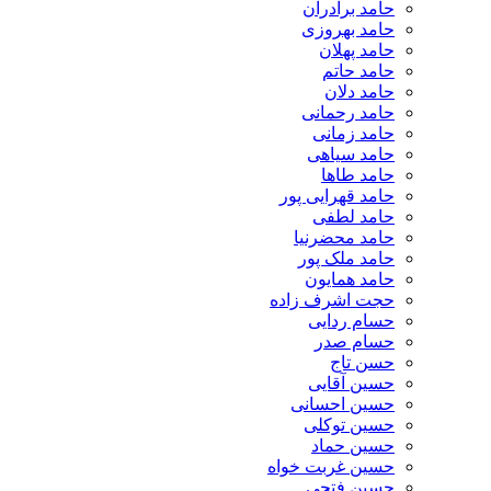
حامد برادران
حامد بهروزی
حامد پهلان
حامد حاتم
حامد دلان
حامد رحمانی
حامد زمانی
حامد سیاهی
حامد طاها
حامد قهرایی پور
حامد لطفی
حامد محضرنیا
حامد ملک پور
حامد همایون
حجت اشرف زاده
حسام ردایی
حسام صدر
حسن تاج
حسین آقایی
حسین احسانی
حسین توکلی
حسین حماد
حسین غربت خواه
حسین فتحی