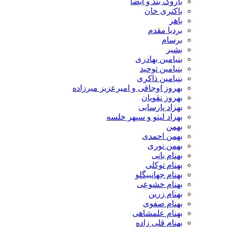
باروک بند و ایضا
باکتری خان
باهر
بردیا مقدم
برسام
بشیر
بنیامین بهادری
بنیامین توحید
بنیامین ذاکری
بهروز اوجاقی و امیرعزیز میرزاده
بهروز نقویان
بهزاد پارسایی
بهزاد لیتو و سپهر خلسه
بهمن
بهمن احمدی
بهمن نوری
بهنام بانی
بهنام توکلی
بهنام جهانبیگلو
بهنام خشوعی
بهنام زرین
بهنام صفوی
بهنام علمشاهی
بهنام قلی زاده