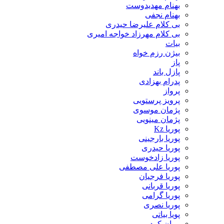
بهنام مهدیدوست
بهنام نجفی
بی کلام علیرضا حیدری
بی کلام مهرزاد خواجه امیری
بیات
بیژن رزم خواه
پاز
پازل باند
پدرام بهزادی
پرواز
پرویز پرستویی
پژمان موسوی
پژمان مینویی
پوریا Kz
پوریا بارجینی
پوریا حیدری
پوریا زادخوست
پوریا علی مصطفی
پوریا فرجیان
پوریا قربانی
پوریا گرامی
پوریا نصری
پویا بیاتی
پویان کرد