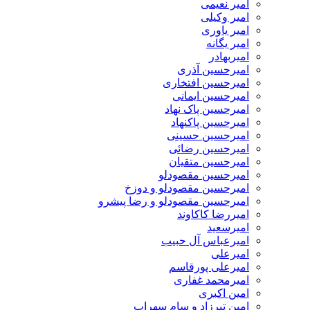
امیر نعیمی
امیر وکیلی
امیر یاوری
امیر یگانه
امیربهادر
امیرحسین آذری
امیرحسین افتخاری
امیرحسین ایمانی
امیرحسین پاک نهاد
امیرحسین پاکنهاد
امیرحسین حسینی
امیرحسین رضائی
امیرحسین متقیان
امیرحسین مقصودلو
امیرحسین مقصودلو و دوزخ
امیرحسین مقصودلو و رضا پیشرو
امیررضا کاکاوند
امیرسعید
امیرعباس آل حبیب
امیرعلی
امیرعلی پورقاسم
امیرمحمد غفاری
امین اکبری
امین تیرزاد و سام سهراب