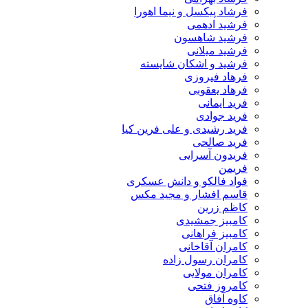
فرشاد پیکسل و نیما اهورا
فرشید ادهمی
فرشید شاهسون
فرشید میلانی
فرشید و اشکان شایسته
فرهاد فیروزی
فرهاد یعقوبی
فرید ایمانی
فرید جوادی
فرید رشیدی و علی فرین کیا
فرید صالحی
فریدون آسرایی
فریمن
فواد فالکو و دانش عسکری
قاسم افشار و مجید مکس
کاظم زرین
کامبیز جمشیدی
کامبیز فراهانی
کامران آقاخانی
کامران رسول زاده
کامران مولایی
کامروز فتحی
کاوه آفاق