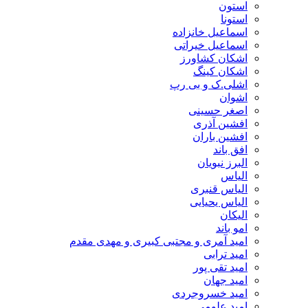
استون
استونا
اسماعیل خانزاده
اسماعیل خیراتی
اشکان کشاورز
اشکان کینگ
اشلی.ک و بی رپ
اشوان
اصغر حسینی
افشین آذری
افشین باران
افق باند
البرز نبویان
الیاس
الیاس قنبرى
الیاس یحیایی
الیکان
امو باند
امید آمری و مجتبی کبیری و مهدى مقدم
امید ترابی
امید تقی پور
امید جهان
امید خسروجردی
امید علومی