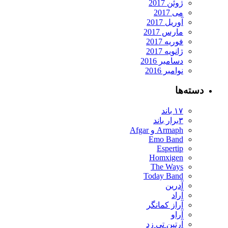
ژوئن 2017
می 2017
آوریل 2017
مارس 2017
فوریه 2017
ژانویه 2017
دسامبر 2016
نوامبر 2016
ته‌ها
۱۷ باند
۳برار باند
Armaph و Afgar
Emo Band
Espertip
Homxigen
The Ways
Today Band
آدرین
آراد
آراز کمانگر
آراو
آرتین تی زد