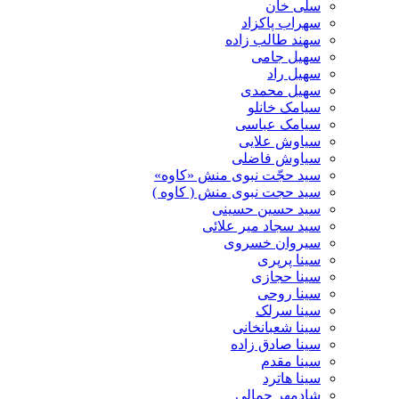
سلی خان
سهراب پاکزاد
سهند طالب زاده
سهیل جامی
سهیل راد
سهیل محمدی
سیامک خانلو
سیامک عباسی
سیاوش علایی
سیاوش فاضلی
سید حجّت نبوی منش «کاوه»
سید حجت نبوی منش ( کاوه )
سید حسین حسینى
سید سجاد میر علائی
سیروان خسروی
سینا پرپری
سینا حجازی
سینا روحی
سینا سرلک
سینا شعبانخانی
سینا صادق زاده
سینا مقدم
سینا هاترد
شادمهر جمالی