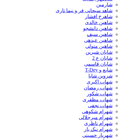
شارمین
شاهد سبحانی فر و نیما تاری
شاهرخ افشار
شاهین خالدی
شاهین دانشجو
شاهین سیف
شاهین عبدهی
شاهین متولی
شایان شیرین
شایان ع 2
شایان قاسمی
شایع و T-Dey
شروین شایا
شهاب اکبری
شهاب رمضان
شهاب شکور
شهاب مظفری
شهاب نجفی
شهرام شکوهی
شهرام میرجلالی
شهرام ناظری
شهرام نیک یار
شهریار حسینی